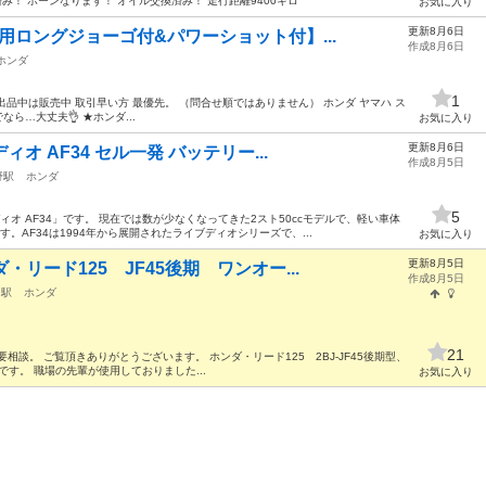
済み！ ホーンなります！ オイル交換済み！ 走行距離9400キロ
お気に入り
更新8月6日
用ロングジョーゴ付&パワーショット付】...
作成8月6日
ホンダ
1
 出品中は販売中 取引早い方 最優先。 （問合せ順ではありません） ホンダ ヤマハ ス
ら…大丈夫👌 ★ホンダ...
お気に入り
更新8月6日
オ AF34 セル一発 バッテリー...
作成8月5日
野駅
ホンダ
5
オ AF34」です。 現在では数が少なくなってきた2スト50ccモデルで、軽い車体
。AF34は1994年から展開されたライブディオシリーズで、...
お気に入り
更新8月5日
リード125 JF45後期 ワンオー...
作成8月5日
台駅
ホンダ
21
相談。 ご覧頂きありがとうございます。 ホンダ・リード125 2BJ-JF45後期型、
です。 職場の先輩が使用しておりました...
お気に入り