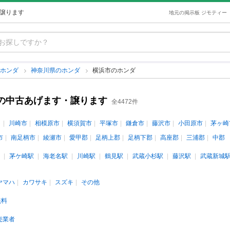
・譲ります
地元の掲示板 ジモティー
ホンダ
神奈川県のホンダ
横浜市のホンダ
)の中古あげます・譲ります
全4472件
川崎市
相模原市
横須賀市
平塚市
鎌倉市
藤沢市
小田原市
茅ヶ崎
市
南足柄市
綾瀬市
愛甲郡
足柄上郡
足柄下郡
高座郡
三浦郡
中郡
茅ケ崎駅
海老名駅
川崎駅
鶴見駅
武蔵小杉駅
藤沢駅
武蔵新城
ヤマハ
カワサキ
スズキ
その他
無料
売業者