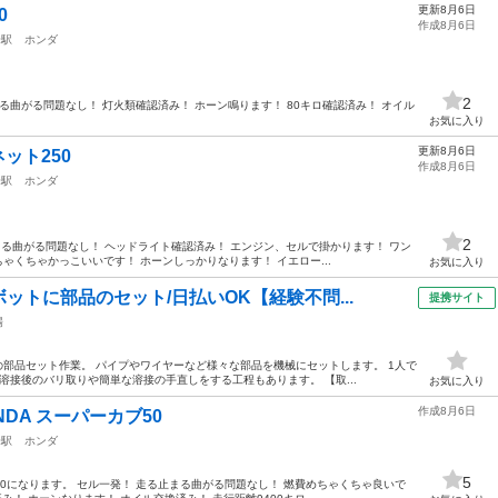
更新8月6日
0
作成8月6日
峰駅
ホンダ
2
走る止まる曲がる問題なし！ 灯火類確認済み！ ホーン鳴ります！ 80キロ確認済み！ オイル
お気に入り
更新8月6日
ット250
作成8月6日
峰駅
ホンダ
2
止まる曲がる問題なし！ ヘッドライト確認済み！ エンジン、セルで掛かります！ ワン
ゃくちゃかっこいいです！ ホーンしっかりなります！ イエロー...
お気に入り
ットに部品のセット/日払いOK【経験不問...
提携サイト
場
への部品セット作業。 パイプやワイヤーなど様々な部品を機械にセットします。 1人で
溶接後のバリ取りや簡単な溶接の手直しをする工程もあります。 【取...
お気に入り
作成8月6日
NDA スーパーカブ50
峰駅
ホンダ
5
0になります。 セル一発！ 走る止まる曲がる問題なし！ 燃費めちゃくちゃ良いで