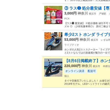
す！ 50キロ以上確認済み！ 灯火類確認
③ ラス❶ 処分最安値【専
3,000円
神奈川
横浜市
戸塚駅
PCX
【ラス❶ 最安値】 ※処分価格 値引不可
ズキ ◎ （少排気量車両◎） 原付二種までな
希少2スト ホンダ ライブディ
53,000円
神奈川
横浜市
いずみ
ライブディオ
ホンダの人気2ストスクーター「ライブディ
と2ストならではの加速感が魅力の一台です
【8月6日掲載終了】ホンダ・
220,000円
神奈川
横浜市
本郷
オンライン決済
配送可
個人
タイヤ交換完了いたしました！ お値引き要
2018年モデル、LEDヘッドライトの鍵式