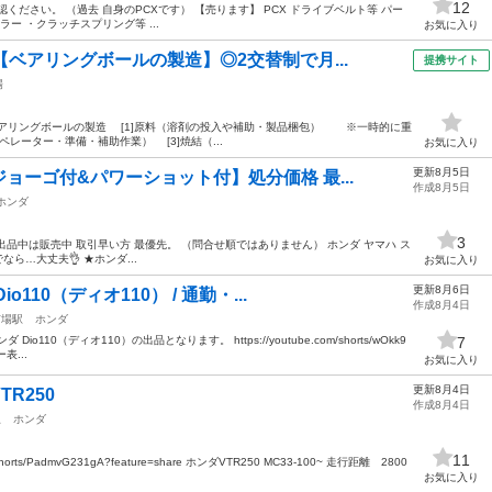
12
ください。 （過去 自身のPCXです） 【売ります】 PCX ドライブベルト等 パー
ー ・クラッチスプリング等 ...
お気に入り
【ベアリングボールの製造】◎2交替制で月...
提携サイト
場
09】 ●ベアリングボールの製造 [1]原料（溶剤の投入や補助・製品梱包） ※一時的に重
レーター・準備・補助作業） [3]焼結（...
お気に入り
更新8月5日
ョーゴ付&パワーショット付】処分価格 最...
作成8月5日
ホンダ
3
 出品中は販売中 取引早い方 最優先。 （問合せ順ではありません） ホンダ ヤマハ ス
ら…大丈夫👌 ★ホンダ...
お気に入り
更新8月6日
110（ディオ110） / 通勤・...
作成8月4日
市場駅
ホンダ
10（ディオ110）の出品となります。 https://youtube.com/shorts/wOkk9
7
ー表...
お気に入り
更新8月4日
R250
作成8月4日
駅
ホンダ
11
/shorts/PadmvG231gA?feature=share ホンダVTR250 MC33-100~ 走行距離 2800
お気に入り