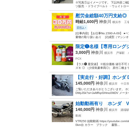
※写真①はイメージです。 下記内容ご確認
ツ販売 ・ドライブベルト ・ウェイトローラ
慰労金総額40万円支給◎
時給1,600円
神奈川
横浜市
工
日払い
[仕事内容] 【お仕事No.1590-A-
量物の取り扱いあり [2]成型（マシンオペ
限定❶名様【専用ロングジ
3,000円
神奈川
横浜市
戸塚駅
PCX
【ラス❶ 最安値】 ※処分価格 値引不可
ズキ ◎ （少排気量車両◎） 原付二種までな
【実走行・好調】ホンダ Dio
145,000円
神奈川
横浜市
十日
ご覧いただきありがとうございます。 ホンダ Dio1
DWyJSk?si=JaMRqrGHmo0IltDV メータ
始動動画有り ホンダ VT
140,000円
神奈川
横浜市
踊場
動画
VTR250 始動動画 https://youtube.com
0km台 カラー ブラック 書類...