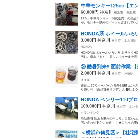
中華モンキー125cc【エ
60,000円
神奈川
横浜市
鶴見駅
125cc 中華モンキー（現状販売）の
が、モンキー以外のパーツも含まれていた
HONDA系 ホイールいろ
3,000円
神奈川
横浜市
上永谷駅
HONDA
HONDA系 ホイールいろいろ おそらく
汚れ、傷あります。 欲しいホイールを言っ
③ 酷暑到来‼️ 面前作業 
2,000円
神奈川
横浜市
戸塚駅
オイル
連日… 35℃オーバーの 酷暑到来❗️ エ
り売り可 （高品質モリブデン入 ❶ℓ…1,000
HONDA ベンリー110プロ
109,000円
神奈川
横浜市
ホン
クランキング
商品説明 数ある車両の中より、ご覧いた
問い合わせ下さいませ！！ ★こちらの車
＜横浜市鶴見区＞【社宅費