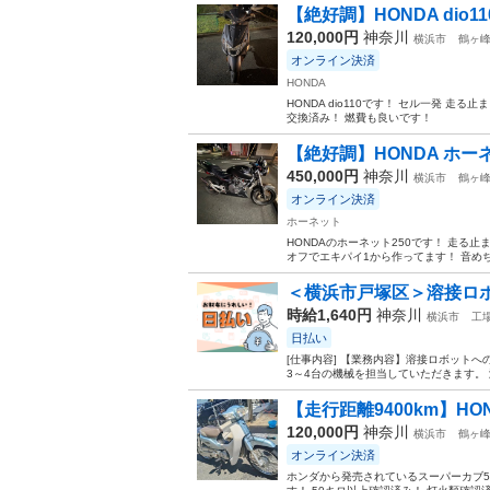
【絶好調】HONDA dio11
120,000円
神奈川
横浜市
鶴ヶ
オンライン決済
HONDA
HONDA dio110です！ セル一発 
交換済み！ 燃費も良いです！
【絶好調】HONDA ホーネ
450,000円
神奈川
横浜市
鶴ヶ
オンライン決済
ホーネット
HONDAのホーネット250です！ 走る
オフでエキパイ1から作ってます！ 音めち
＜横浜市戸塚区＞溶接ロボ
時給1,640円
神奈川
横浜市
工
日払い
[仕事内容] 【業務内容】溶接ロボット
3～4台の機械を担当していただきます。 
【走行距離9400km】HO
120,000円
神奈川
横浜市
鶴ヶ
オンライン決済
ホンダから発売されているスーパーカブ5