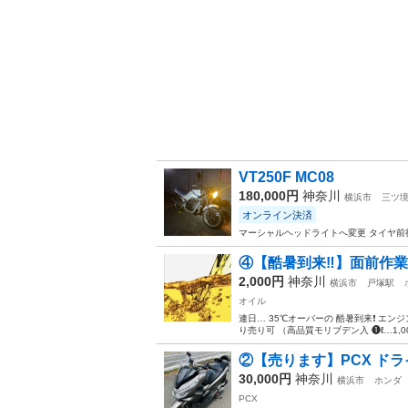
VT250F MC08
180,000円
神奈川
横浜市
三ツ
オンライン決済
マーシャルヘッドライトへ変更 タイヤ前
④【酷暑到来‼️】面前作業 
2,000円
神奈川
横浜市
戸塚駅
オイル
連日… 35℃オーバーの 酷暑到来❗️ エ
り売り可 （高品質モリブデン入 ❶ℓ…1,000
②【売ります】PCX ドラ
30,000円
神奈川
横浜市
ホンダ
PCX