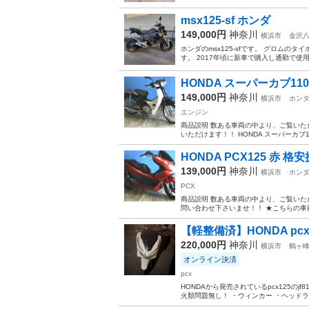
msx125-sf ホンダ
149,000円
神奈川
横浜市
金沢
ホンダのmsx125-sfです。 グロム
す。 2017年頃に新車で購入し通勤で使用し
HONDA スーパーカブ110
149,000円
神奈川
横浜市
ホン
エンジン
商品説明 数ある車両の中より、ご覧いただ
いただけます！！ HONDA スーパーカブ110-2
HONDA PCX125 赤 
139,000円
神奈川
横浜市
ホン
PCX
商品説明 数ある車両の中より、ご覧いた
問い合わせ下さいませ！！ ★こちらの車
【軽整備済】HONDA pcx12
220,000円
神奈川
横浜市
鶴ヶ
オンライン決済
pcx
HONDAから発売されているpcx125のj
火類問題無し！ ・ウィンカー ・ヘッドライ