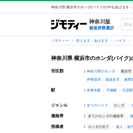
神奈川県 横浜市のホンダ(バイク)の中古あげます
神奈川版
都道府県選択
ジモティー
売ります・あげます
バイク
神奈川県 横浜市のホンダ(バイク
市区郡
：
神奈川県のホンダ
横浜市
伊勢原市
海老名市
座間
駅
：
本厚木駅
平塚駅
辻堂駅
ジャンル
：
全てのバイク
ホンダ
価格帯
：
全てのホンダの価格帯
投稿者
：
ホンダの全て
個人
販