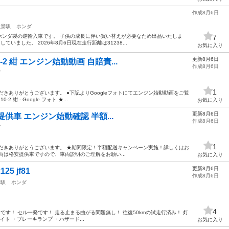
作成8月6日
八景駅
ホンダ
のタイホンダ製の逆輸入車です。 子供の成長に伴い買い替えが必要なため出品いたしま
7
ていました。 2026年8月6日現在走行距離は31238...
お気に入り
更新8月6日
-2 紺 エンジン始動動画 自賠責...
作成8月6日
ダ
1
きありがとうございます。 ●下記よりGoogleフォトにてエンジン始動動画をご覧
 紺 - Google フォト ★...
お気に入り
更新8月6日
格安提供車 エンジン始動確認 半額...
作成8月6日
ダ
1
だきありがとうございます。 ★期間限定！半額配送キャンペーン実施！詳しくはお
両は格安提供車ですので、車両説明のご理解をお願い...
お気に入り
更新8月6日
5 jf81
作成8月6日
峰駅
ホンダ
4
f81です！ セル一発です！ 走る止まる曲がる問題無し！ 往復50kmの試走行済み！ 灯
ト ・ブレーキランプ ・ハザード...
お気に入り