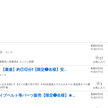
更新8月5日
作成8月5日
境駅
ホンダ
17
後新品へ交換済み エンジン好調
お気に入り
更新8月5日
【最速】約①⓪分❗️【限定❶名様】安...
作成8月5日
ホンダ
1
ンジン止まる前に‼️ 【オイル量り売り可】 ※AZ合成油エステル入オイル 高品質オイル量
円 格...
お気に入り
更新8月5日
イブベルト等パーツ販売【限定❶名様】★...
作成8月5日