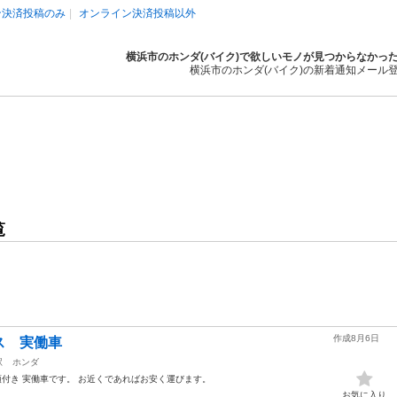
ン決済投稿のみ
オンライン決済投稿以外
横浜市のホンダ(バイク)で欲しいモノが見つからなかっ
横浜市のホンダ(バイク)の新着通知メール
覧
作成8月6日
ス 実働車
駅
ホンダ
類付き 実働車です。 お近くであればお安く運びます。
お気に入り