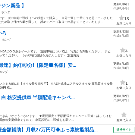
更新8月6日
ンジン新品 】
作成8月4日
ホンダ
出品です。 約2年前に現状（この状態）で購入し、自分で直して乗ろうと思っていました
13
ため取り付け作業が難しく、諦めてパーツ取りで出品することにいたしま...
お気に入り
更新8月3日
いろ
作成8月3日
ホンダ
4
HONDAのDIO系ホイールです。 適用車種については、写真から判断ください。 サビ、
てください。 （その時に値段をお伝えします） 別途費用...
お気に入り
更新8月3日
【最速】約①⓪分❗️【限定❶名様】安...
作成8月3日
ホンダ
1
ンジン止まる前に‼️ 【オイル量り売り可】 ※AZ合成油エステル入オイル 高品質オイル量
円 格...
お気に入り
更新8月2日
 白 格安提供車 半額配送キャンペ...
作成8月2日
ダ
だきありがとうございます。 ★期間限定！半額配送キャンペーン実施！詳しくはお
両は格安提供車ですので、車両説明のご理解をお願い...
お気に入り
全額補助】月収27万円可◆ふっ素樹脂製品...
提携サイト