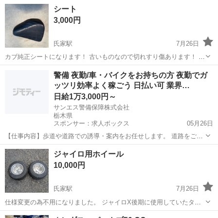
栃木
栃木市
新栃木駅
ホンダ
シート
3,000円
氏家駅
7月26日
カブ純正シートになります！ 古いものなので切れすり傷あります！ 中
古品のため3Nでお願いいたします！ 近くまで取りに来れる方よろしく
栃木
さくら市
氏家駅
ホンダ
カブ
警備 夜勤/車・バイクをお持ちの方 夜勤でガ
お願いします。
ッツリ効率よく稼ごう 日払い可 業界…
日給1万3,000円～
サンエス警備保障株式会社
栃木県
スポンサー：求人ボックス
05月26日
【仕事内容】歩道や道路での誘導・案内をお任せします。 道路をご利
用される車両や歩行者の方が安全に安心して通行するために適切に誘
アルバイト・パート
ジャイロ用ホイール
導してください。 勤務地へは直行直帰OKです! <未経験でも安心!!> 丁
10,000円
寧な研修20hで基本的な知識を...
氏家駅
7月26日
仕様変更の為不用になりました。 ジャイロX後期に使用していたタイ
ヤ＋ホイールです。 リムに傷あり、タイヤにヒビありです。 タイヤヒ
栃木
さくら市
氏家駅
ホンダ