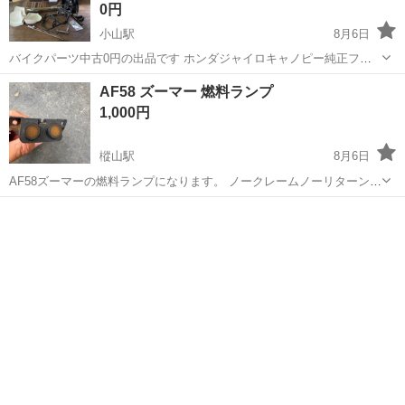
0円
小山駅
8月6日
バイクパーツ中古0円の出品です ホンダジャイロキャノピー純正フロ
ントスクリーン2個 (キズ等有) ホンダプレスカブフロントキャリア (曲
栃木
小山市
小山駅
ホンダ
AF58 ズーマー 燃料ランプ
がり有) ホンダスーパーカブハンドルカバー ホンダディオAF34ステッ
1,000円
プボード ...
樅山駅
8月6日
AF58ズーマーの燃料ランプになります。 ノークレームノーリターンで
お願いいたします。
栃木
鹿沼市
樅山駅
ホンダ
ランプ