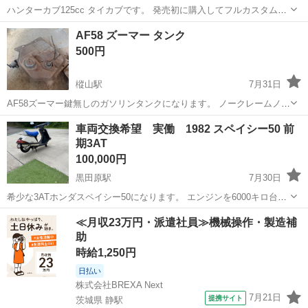
ハンターカブ125cc タイカブです。 発売初に購入してフルカスタムし
てから飽きて乗ってません。 バッテリー上がってますがキックでかか
栃木
宇都宮市
ホンダ
AF58 ズーマー タンク
ります。 バッテリー交換希望でしたらバッテリー代金もらえれば工賃
500円
無料で交換します。 何か質...
樅山駅
7月31日
AF58ズーマー鍵無しのガソリンタンクになります。 ノークレームノー
リターンでお願いいたします。
栃木
鹿沼市
樅山駅
ホンダ
車両交換希望 実働 1982 スペイシー50 前
期3AT
100,000円
黒田原駅
7月30日
希少な3ATホンダスペイシー50になります。 エンジンを6000キロ台の
調子がいいものに載せ替え済み。 現状不具合はありません。 欠品も
栃木
那須郡
黒田原駅
ホンダ
スペイシー
≪月収23万円・派遣社員≫機械操作・製造補
無いと思います。外装も年式の割に綺麗だと思います。 シート張り替
助
え、ワンオフマフラー、...
時給1,250円
日払い
株式会社BREXA Next
7月21日
提携サイト
茨城県 静駅