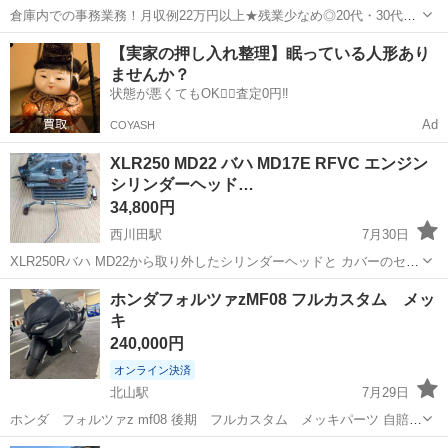
倉庫内での事務業務！月収例22万円以上★残業少なめ◎20代・30代・
40代の男女活躍中！空調完備で快適作業★食堂利用可◎マイカー通勤
茨城
常陸大宮市
静駅
その他
【実家の押し入れ整理】眠っている人形あり
OK◎無料駐車場完備！《茨城県常陸大宮市》 人気の工場のお仕事 ◇
ませんか？
電子部品製造倉庫内の事務...
状態が悪くてもOK🙆‍♀️査定0円‼️
Ad
COYASH
XLR250 MD22 バハ MD17E RFVC エンジン
シリンダーヘッド…
34,800円
西川田駅
7月30日
XLR250Rバハ MD22から取り外したシリンダーヘッドと カバーのセッ
トです。パイプ・ボルト類は、おまけです。 破損はありませんが、外
栃木
宇都宮市
西川田駅
ホンダ
ホンダフォルツァzMF08 フルカスタム メッ
観の小傷や錆があります。 内部の状態は良好です。 ストックやレスト
キ
ア用、O/H...
240,000円
オンライン決済
北山駅
7月29日
ホンダ フォルツァz mf08 後期 フルカスタム メッキパーツ 自賠責
2年つき！ 現車確認必須！ 走行距離13000キロ 変動します。 調子
栃木
真岡市
北山駅
ホンダ
メッキ