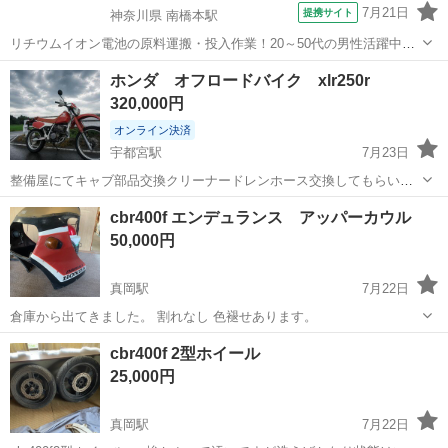
7月21日
提携サイト
神奈川県 南橋本駅
リチウムイオン電池の原料運搬・投入作業！20～50代の男性活躍中★
ワンルーム寮完備！赴任旅費会社負担！年間休日130日★フォークリフ
神奈川
相模原市
南橋本駅
その他
ホンダ オフロードバイク xlr250r
ト免許お持ちの方、活躍中！就業先食堂利用可★《神奈川県相模原
320,000円
市》 人気の工場のお仕事 ◇電...
オンライン決済
宇都宮駅
7月23日
整備屋にてキャブ部品交換クリーナードレンホース交換してもらいま
した。 整備後2024年11月12日に納車しています。 23300㌔ キャブの
栃木
宇都宮市
宇都宮駅
ホンダ
xlr
cbr400f エンデュランス アッパーカウル
部品綺麗にする前の写真も入っています。ご注意ください。また、プ
50,000円
ラグも新品に変えて乗っ...
真岡駅
7月22日
倉庫から出てきました。 割れなし 色褪せあります。
栃木
真岡市
真岡駅
ホンダ
エンデュランス
cbr400f 2型ホイール
25,000円
真岡駅
7月22日