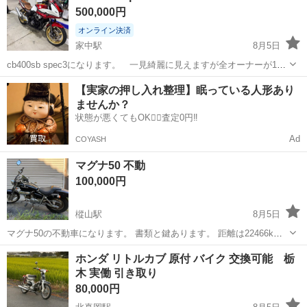
500,000円
ません
オンライン決済
家中駅
8月5日
cb400sb spec3になります。 一見綺麗に見えますが全オーナーが1度
立ちゴケをしていて右側に傷あります。走行距離32000キロ 車検切れ
栃木
栃木市
家中駅
ホンダ
【実家の押し入れ整理】眠っている人形あり
てます。 プラス料金でrpm管 SHOWA 車高調 タックロール付けれ
ませんか？
ます。 バ...
状態が悪くてもOK🙆‍♀️査定0円‼️
Ad
COYASH
マグナ50 不動
100,000円
樅山駅
8月5日
マグナ50の不動車になります。 書類と鍵あります。 距離は22466km
多分ほぼノーマルだと思います。 直そうと思いましたが、やる気が起
栃木
鹿沼市
樅山駅
ホンダ
ホンダ リトルカブ 原付 バイク 交換可能 栃
きず置き場所がなく出すことにしました。 セルは回ります。 右のステ
木 実働 引き取り
ップが折れていま...
80,000円