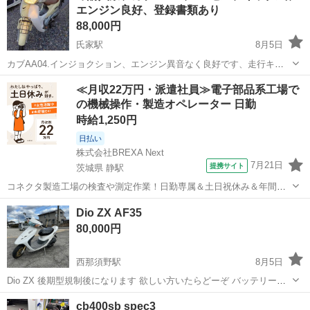
エンジン良好、登録書類あり
88,000円
氏家駅
8月5日
カブAA04.インジョクション、エンジン異音なく良好です、走行キロ
35000弱、バッテリー新品、オイル交換済み、タイヤ後ろ新品交換済
栃木
さくら市
氏家駅
ホンダ
≪月収22万円・派遣社員≫電子部品系工場で
み、ブレーキシュー後ろ新品交換済み、整備済みですがプロではあり
の機械操作・製造オペレーター 日勤
ませんので不安でしたら、専門の...
時給1,250円
日払い
株式会社BREXA Next
7月21日
提携サイト
茨城県 静駅
コネクタ製造工場の検査や測定作業！日勤専属＆土日祝休み＆年間休
日128日★クリーンルーム内作業★マイカー通勤OK＆無料駐車場あり
茨城
常陸大宮市
静駅
その他
Dio ZX AF35
★就業先食堂利用可！日払い制度あり！《茨城県常陸大宮市》 人気の
80,000円
工場のお仕事 ◇コネクタ製造工...
西那須野駅
8月5日
Dio ZX 後期型規制後になります 欲しい方いたらどーぞ バッテリー死
んでます キックでエンジンかかります マフラー穴空いてます ビスで
栃木
大田原市
西那須野駅
ホンダ
Dio
cb400sb spec3
塞いで静かにしてあります 走る曲る止まる問題無し 値下げする気あり