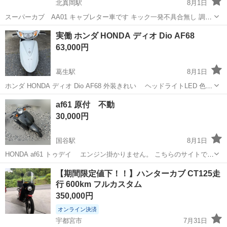
北真岡駅
8月1日
スーパーカブ AA01 キャブレター車です キック一発不具合無し 調子
良いです オイル漏れ等もありません。 ヘッドライト ハイ、ローどち
栃木
真岡市
北真岡駅
ホンダ
実働 ホンダ HONDA ディオ Dio AF68
らも問題なく点灯 ウィンカーも左右前後問題ないです ブレーキランプ
63,000円
も問題ありません 走行...
葛生駅
8月1日
ホンダ HONDA ディオ Dio AF68 外装きれい ヘッドライトLED 色々
交換しましたが、乗り換えの為 出品します。 セル始動OK キックOK
栃木
佐野市
葛生駅
ホンダ
af61 原付 不動
車体自体は古い物ですが、 私の主観では外装交換しましたので綺麗だ
30,000円
と思...
国谷駅
8月1日
HONDA af61 トゥデイ エンジン掛かりません。 こちらのサイトで、
お譲りいただき修理して乗る予定でしたが、時間がなく修理が困難な
栃木
下都賀郡
国谷駅
ホンダ
【期間限定値下！！】ハンターカブ CT125走
為、直せる方にお譲り致します。 バイク屋さんからは、おそらくカー
行 600km フルカスタム
ボン噛みだと思う...
350,000円
オンライン決済
宇都宮市
7月31日