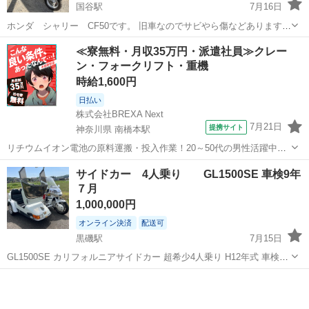
国谷駅
7月16日
ホンダ シャリー CF50です。 旧車なのでサビやら傷などあります
が、 実働で普通に乗ってます。 自賠責R10年6月まであります。 メー
栃木
下都賀郡
国谷駅
ホンダ
シート
≪寮無料・月収35万円・派遣社員≫クレー
ター約2万キロ たまに乗るので微妙に距離数増えます。 シートはかな
ン・フォークリフト・重機
り貴重な極上品か...
時給1,600円
日払い
株式会社BREXA Next
7月21日
提携サイト
神奈川県 南橋本駅
リチウムイオン電池の原料運搬・投入作業！20～50代の男性活躍中★
ワンルーム寮完備！赴任旅費会社負担！年間休日130日★フォークリフ
神奈川
相模原市
南橋本駅
その他
サイドカー 4人乗り GL1500SE 車検9年
ト免許お持ちの方、活躍中！就業先食堂利用可★《神奈川県相模原
７月
市》 人気の工場のお仕事 ◇電...
1,000,000円
オンライン決済
配送可
黒磯駅
7月15日
GL1500SE カリフォルニアサイドカー 超希少4人乗り H12年式 車検9
年７月 50000キロ バックギア ETC クルーズコントロール バッテリー
栃木
那須塩原市
黒磯駅
ホンダ
サイドカー
移設増設 絶好調 お渡しは ゴールデンウィーク明け 名義変更完...