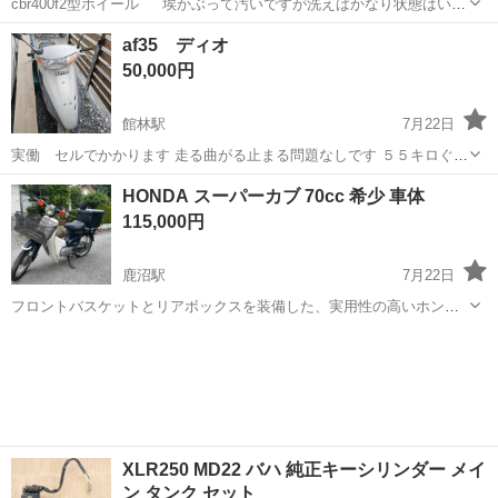
cbr400f2型ホイール 埃かぶって汚いですが洗えばかなり状態はいい
方です。 引き取り限定でよろしくお願いします。
栃木
真岡市
真岡駅
ホンダ
cbr
af35 ディオ
50,000円
館林駅
7月22日
実働 セルでかかります 走る曲がる止まる問題なしです ５５キロぐら
い出ましたがまだ出るかもです プラグ新品 キャブ簡単清掃 あとは 質
栃木
佐野市
館林駅
ホンダ
レストアベース
HONDA スーパーカブ 70cc 希少 車体
問からよろしくお願いします
115,000円
鹿沼駅
7月22日
フロントバスケットとリアボックスを装備した、実用性の高いホン
ダ・スーパーカブ70です。 - メーカー: HONDA - モデル名: Super Cub
栃木
宇都宮市
鹿沼駅
ホンダ
- カラー: ネイビー・ホワイト - 装備: フロントバスケット、リア...
XLR250 MD22 バハ 純正キーシリンダー メイ
ン タンク セット