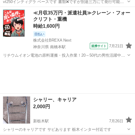
vt250インティグラ ベースです 書類❌ですが別途三万にて発行可能と
なってますよろしくお願いします
栃木
栃木市
藤岡駅
ホンダ
≪月収35万円・派遣社員≫クレーン・フォー
クリフト・重機
時給1,600円
日払い
株式会社BREXA Next
7月21日
提携サイト
神奈川県 南橋本駅
リチウムイオン電池の原料運搬・投入作業！20～50代の男性活躍中★
ワンルーム寮完備！赴任旅費会社負担！年間休日130日★フォークリフ
神奈川
相模原市
南橋本駅
その他
ト免許お持ちの方、活躍中！就業先食堂利用可★《神奈川県相模原
市》 人気の工場のお仕事 ◇電...
シャリー、キャリア
2,000円
新栃木駅
7月26日
シャリーのキャリアです サビあります 栃木インター付近です