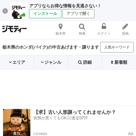
アプリならお得な情報を見逃さない！
インストール
アプリで開く
栃木県
検索
ログイン
投稿
栃木県のホンダ(バイク)の中古あげます・譲ります
人気キーワード
エリア
ジャンル
詳細
新着順
【求】古い人形譲ってくれませんか？
状態が悪くてもOK🙆‍♀️査定0円‼️
Ad
COYASH