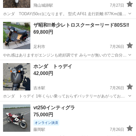
飛山城跡駅
7月27日
ホンダ TODAY(50cc)になります。 型式:AF61 走行距離:877Km(撮影
時) 自賠責:令和8年12月迄 2オーナー車です。 前オーナーよりメーター
栃木
宇都宮市
飛山城跡駅
ホンダ
ザ昭和‼️希少レトロスクーターリード80SS‼️
1周していない低走行車と 聞いております。 転勤に伴う引越し...
69,800円
足利市
7月26日
やれ感はありますがエンジンも絶好調です みらーが無いのでご自分で
お好みのものをチョイスしてください とりあえずあまりがあったので
栃木
足利市
ホンダ
ホンダ トゥデイ
中古ミラーつけておきました。 セル始動OKなバッテリーはついてま
42,000円
す ハンドルブレ無し、吹...
吉水駅
7月26日
ホンダ トゥデイ 1年くらい乗っておらずバッテリーがあがっており
ます。 キズ、走行距離につきましては写真をご覧ください。 現在、何
栃木
佐野市
吉水駅
ホンダ
vt250インティグラ
度かキックにてエンジンがかかります。 必ずしもバッテリーが原因で
75,000円
エンジンがかからない等 わかり...
オンライン決済
藤岡駅
7月26日