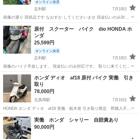
オンライン決済
足利駅
7月19日
画像の通り 現状品です なおすか してくださいませ 現金払いのみ対応
です お早めにどうぞ
栃木
足利市
足利駅
ホンダ
原付 スクーター バイク dio HONDA ホ
ンダ
25,599円
オンライン決済
足利駅
7月18日
画像のバイク手放します。 現金払いのみ対応です。 取りに来てくださ
いませ。 バッテリー無いので動かないです。 ジャンクにて。
栃木
足利市
足利駅
ホンダ
HONDA
ホンダ ディオ af18 原付 バイク 実働 引き
取り
78,000円
北真岡駅
7月16日
HONDA ホンダ ディオ af18 実働 栃木発 引き取り限定 即購入不
可 購入したい方はコメントお願いします。 v8チャンバー付き 速いで
栃木
真岡市
北真岡駅
ホンダ
実働 ホンダ シャリー 自賠責あり
す 何か質問があればコメントでお願いします
90,000円