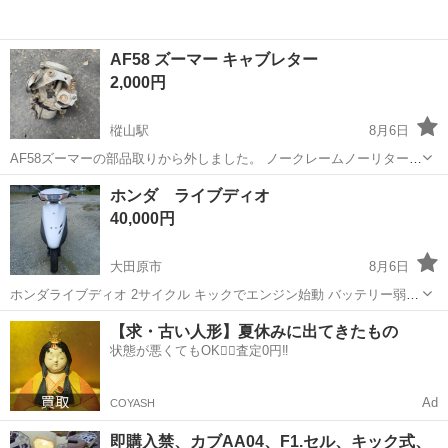
AF58 ズーマー キャブレター
2,000円
樅山駅
8月6日
AF58ズーマーの部品取りから外しました。 ノークレームノーリターン
でお願いいたします。
栃木
鹿沼市
樅山駅
ホンダ
キャブレター
ホンダ ライブディオ
40,000円
大田原市
8月6日
ホンダライブディオ 2サイクル キックでエンジン始動 バッテリー弱い
鍵、書類あり 外装傷、割れあり 走る、止まる確認済み レストアベー
栃木
大田原市
ホンダ
【求・古い人形】夏休みに出てきたもの
スもしくは部品取り 完璧を求める方や細かい事が気になる方は、他で
状態が悪くてもOK🙆‍♀️査定0円‼️
購入してください レス...
Ad
COYASH
即購入禁、カブAA04、F1.セル、キック式、