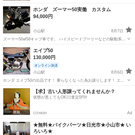
ホンダ ズーマー50実働 カスタム
94,000円
小山駅
8月7日
ズーマー50af58キャブ車です。 ハイスピードプーリーなどの駆動系部
品も沢山搭載してあり最高速は確認できる限りだと65kmでした。 異
栃木
小山市
小山駅
ホンダ
エイプ50
音無くアイドリング、吹き上がり良好です。セル、キック一発です。
130,000円
ロングホイールにしてありま...
オンライン決済
小山駅
8月6日
ホンダ エイプ50の出品です！ 乗らなくなった為お譲りします！ エン
ジン始動、走行、ブレーキ、灯火類点灯OKです！ 【カスタム内容】
栃木
小山市
小山駅
ホンダ
エイプ
【求】古い人形譲ってくれませんか？
・キジマ製セパレートハンドル ・ワンズアンドエム製トップブリッジ
状態が悪くてもOK🙆‍♀️査定0円‼️
・社外マフラー ...
Ad
COYASH
★無料★バイクパーツ★日光市★小山市★ い
ろいろ★