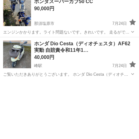
ホンダスーパーカブ50 CC
ビありますが、数ヶ月に一回エアーを入れなきゃいけないぐらいのエ
90,000円
ア漏れはします。(エアー圧2...
那須塩原市
7月24日
エンジンかかります。ライト問題ないです。きれいです。 走るができ
ますはい お値段相談できます
栃木
那須塩原市
ホンダ
エンジン
ホンダ Dio Cesta（ディオチェスタ）AF62
実動 自賠責令和11年1…
40,000円
峰駅
7月24日
ご覧いただきありがとうございます。 ホンダ Dio Cesta（ディオチェ
スタ）AF62 の出品です。 乗り換えのため出品します。 【車両情報】
栃木
宇都宮市
峰駅
ホンダ
・メーカー：ホンダ ・車名：Dio Cesta（ディオチェスタ） ・型
式：...