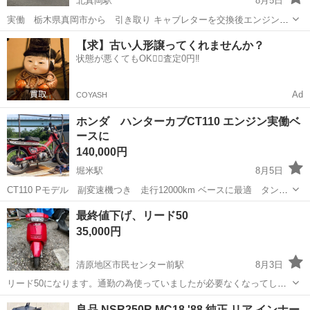
北真岡駅
8月5日
実働 栃木県真岡市から 引き取り キャブレターを交換後エンジン好
調 メーター振り切る時があります。 早めに売りたいので連絡つく方に
栃木
真岡市
北真岡駅
ホンダ
リトルカブ
【求】古い人形譲ってくれませんか？
は色々純正品やショート管などつけます。4枚目に記載中 純正レッグ
状態が悪くてもOK🙆‍♀️査定0円‼️
シールドもあります ※キタコの...
Ad
COYASH
ホンダ ハンターカブCT110 エンジン実働ベ
ースに
140,000円
堀米駅
8月5日
CT110 Pモデル 副変速機つき 走行12000km ベースに最適 タンク
サビあり エンジン実働 メッセージのやりとりがテンポ良くできる人
栃木
佐野市
堀米駅
ホンダ
最終値下げ、リード50
のみご連絡下さい。
35,000円
清原地区市民センター前駅
8月3日
リード50になります。通勤の為使っていましたが必要なくなってしま
ったので出品致します。不具合としてはエアクリの方つけるとあまり
栃木
宇都宮市
清原地区市民センター前駅
ホンダ
良品 NSR250R MC18 '88 純正 リア インナー