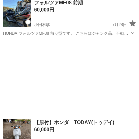
フォルツァMF08 前期
抜群！！ 最高速度120キロ確認済み！それ以上怖くて出せません、 オ
60,000円
イ...
小田林駅
7月28日
HONDA フォルツァMF08 前期型です。 こちらはジャンク品、不動
車、パーツ取り車になります。 前オーナーが転倒した時に付いたであ
栃木
小山市
小田林駅
ホンダ
ブレーキパッド
ろうガリ傷や多少の凹みありです。 外装は選んでお使いください。 タ
イヤ前後交換済み ブレ...
【原付】ホンダ TODAY(トゥデイ)
60,000円