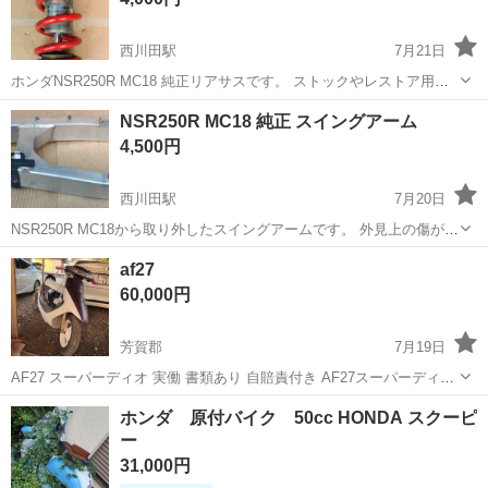
西川田駅
7月21日
ホンダNSR250R MC18 純正リアサスです。 ストックやレストア用に
いかがですか？ 目視でオイル漏れ、ロッドの錆や曲がりはありません
栃木
宇都宮市
西川田駅
ホンダ
リアサス
NSR250R MC18 純正 スイングアーム
が 傷や擦れ、錆あります。 有効活用していただけたらと思います。
4,500円
【メー...
西川田駅
7月20日
NSR250R MC18から取り外したスイングアームです。 外見上の傷が多
いためお安く出品します。 ストックやレストア用にいかがですか？ 有
栃木
宇都宮市
西川田駅
ホンダ
af27
効活用していただけたらと思います。 【メーカー】 ホンダ 【車
60,000円
種】...
芳賀郡
7月19日
AF27 スーパーディオ 実働 書類あり 自賠責付き AF27スーパーディオ
になります。 現在も乗っているため実働です。 エンジン好調で、走
栃木
芳賀郡
ホンダ
スーパーディオ
ホンダ 原付バイク 50cc HONDA スクーピ
る・曲がる・止まる問題ありません。 【カスタム・整備内容】 ・純正
ー
マフラー ・...
31,000円