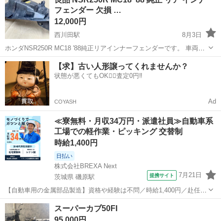
吹け上がらなくなってしまうので直キャブの状態にしてあります。エ
フェンダー 欠損 …
ンジンが暖まってさまえばセル一で掛か...
12,000円
西川田駅
8月3日
ホンダNSR250R MC18 '88純正リアインナーフェンダーです。 車両を
売却したためお譲りします。 ノーマル戻しやレストア、ストック用に
栃木
宇都宮市
西川田駅
ホンダ
MC18
【求】古い人形譲ってくれませんか？
いかがですか？ 欠損や割れの無い良品ですので有効活用してくださ
状態が悪くてもOK🙆‍♀️査定0円‼️
い。 【...
Ad
COYASH
≪寮無料・月収34万円・派遣社員≫自動車系
工場での軽作業・ピッキング 交替制
時給1,400円
日払い
株式会社BREXA Next
7月21日
提携サイト
茨城県 磯原駅
【自動車用の金属部品製造】資格や経験は不問／時給1,400円／赴任旅
費会社負担／正社員登用のチャンスあり／食堂利用可能／マイカー通
茨城
北茨城市
磯原駅
その他
スーパーカブ50FI
勤OK《茨城県茨城市》 人気の工場のお仕事 ◇トラックの金属部品の
95,000円
製造◇ ★トラックの金属...