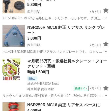
5,800円
西川田駅
7月21日
XLR250Rバハ MD22から外したキーシリンダーセットです。 外見上の
破損はありませんが小傷や色褪せ、錆あります。 ストックやレストア
栃木
宇都宮市
西川田駅
ホンダ
XLR
NSR250R MC18 純正 リアサス リンク プレ
用にいかがですか？ 有効活用していただけたらと思います。 【メーカ
ート
ー】 ...
3,800円
西川田駅
7月21日
ホンダNSR250R MC18 純正リアサスリンクプレートです。 ストック
やレストア用にいかがですか？ 曲がりはありませんが擦れあります。
栃木
宇都宮市
西川田駅
ホンダ
MC18
≪月収35万円・派遣社員≫クレーン・フォー
有効活用していただけたらと思います。 【メーカー】 ホンダ純正
クリフト・重機
【...
時給1,600円
日払い
株式会社BREXA Next
7月21日
提携サイト
神奈川県 南橋本駅
リチウムイオン電池の原料運搬・投入作業！20～50代の男性活躍中★
ワンルーム寮完備！赴任旅費会社負担！年間休日130日★フォークリフ
神奈川
相模原市
南橋本駅
その他
NSR250R MC18 純正 リアサス ベースに
ト免許お持ちの方、活躍中！就業先食堂利用可★《神奈川県相模原
4,000円
市》 人気の工場のお仕事 ◇電...