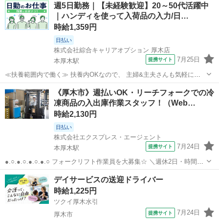
神奈川
厚木市
本厚木駅
倉庫
週5日勤務｜【未経験歓迎】20～50代活躍中
残業基本ナシのお仕事♪ オンとオフをきっちり切り替えたい方にオス
｜ハンディを使って入荷品の入力/日…
スメ！ ≪未経験の方も大カ...
時給1,359円
日払い
株式会社綜合キャリアオプション 厚木店
7月25日
提携サイト
本厚木駅
≪扶養範囲内で働く≫ 扶養内OKなので、 主婦&主夫さんも気軽にご
応募くださいね♪ ≪ほぼ定時で帰れる≫ 時間をしっかり確保できる、
神奈川
厚木市
本厚木駅
倉庫
《厚木市》週払いOK・リーチフォークでの冷
残業基本ナシのお仕事♪ オンとオフをきっちり切り替えたい方にオス
凍商品の入出庫作業スタッフ！（Web…
スメ！ ≪未経験の方も大カ...
時給2,130円
日払い
株式会社エクスプレス・エージェント
7月24日
提携サイト
本厚木駅
●.○.●.○.●.○.●.○ フォークリフト作業員を大募集☆ ＼週休2日・時間外
勤務ほぼ無し／ メリハリのある勤務が可能です◎ 短期のお仕事となり
神奈川
厚木市
本厚木駅
ドライバー
デイサービスの送迎ドライバー
ますので ご応募はお早めに☆ ●.○.●.○.●.○.●.○ ——————...
時給1,225円
ツクイ厚木水引
7月24日
提携サイト
厚木市