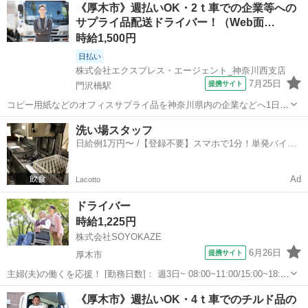
神奈川
厚木市
配送
ファストフード
《厚木市》週払いOK・2ｔ車での企業等への
内容を確認していただいてから受ける受けないは自由となります。 配
サプライ品配送ドライバー！（Web面…
達時の使用...
時給1,500円
日払い
株式会社エクスプレス・エージェント_神奈川西支店
7月25日
提携サイト
門沢橋駅
コピー用紙などのオフィスサプライ品を神奈川県内の企業などへ1日30
件程を配送していただきます。★ ▼△ 日収例 △▼ 12,000円～
神奈川
厚木市
門沢橋駅
ドライバー
洗い場スタッフ
15,700円 ▼△ 月収例 △▼ 252,000円～346,000円 ☆応募後の流...
日給例1万円〜 /【登録不要】スマホで1分！単発バイト
一括検索✨
Ad
Lacotto
ドライバー
時給1,225円
株式会社SOYOKAZE
6月26日
提携サイト
厚木市
主婦(夫)の働くを応援！ [勤務日数]： 週3日~ 08:00~11:00/15:00~18:00
[勤務地・最寄駅]： 神奈川県厚木市三田二丁目21番7号 厚木ケアセン
神奈川
厚木市
ドライバー
《厚木市》週払いOK・4ｔ車でのチルド品の
ターそよ風(33219) 本厚木駅バス20分 ...