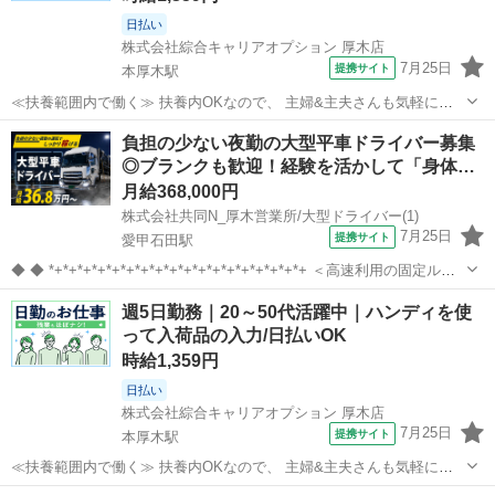
日払い
株式会社綜合キャリアオプション 厚木店
7月25日
提携サイト
本厚木駅
≪扶養範囲内で働く≫ 扶養内OKなので、 主婦&主夫さんも気軽にご
応募くださいね♪ ≪ほぼ定時で帰れる≫ 時間をしっかり確保できる、
神奈川
厚木市
本厚木駅
倉庫
負担の少ない夜勤の大型平車ドライバー募集
残業基本ナシのお仕事♪ オンとオフをきっちり切り替えたい方にオス
◎ブランクも歓迎！経験を活かして「身体…
スメ！ ≪未経験の方も大カ...
月給368,000円
株式会社共同N_厚木営業所/大型ドライバー(1)
7月25日
提携サイト
愛甲石田駅
◆ ◆ *+*+*+*+*+*+*+*+*+*+*+*+*+*+*+*+*+*+ ＜高速利用の固定ルー
ト＞で負担少なめ◎ 経験を活かせる夜勤のドライバースタッフ大募
神奈川
厚木市
愛甲石田駅
その他
週5日勤務｜20～50代活躍中｜ハンディを使
集！ ☆高速利用メインの固定ルート ★手積み・手降ろ...
って入荷品の入力/日払いOK
時給1,359円
日払い
株式会社綜合キャリアオプション 厚木店
7月25日
提携サイト
本厚木駅
≪扶養範囲内で働く≫ 扶養内OKなので、 主婦&主夫さんも気軽にご
応募くださいね♪ ≪ほぼ定時で帰れる≫ 時間をしっかり確保できる、