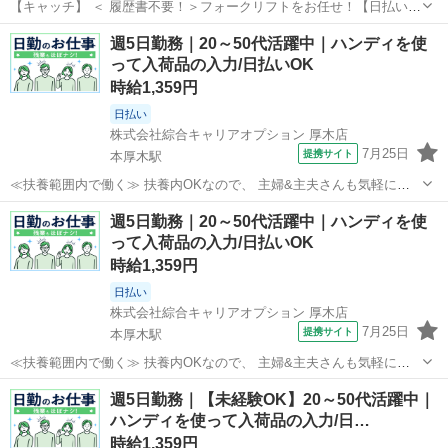
【キャッチ】 ＜ 履歴書不要！＞フォークリフトをお任せ！【日払い＆
前払いあり】高時給1520～1900円！未経験OK！ 【コメント】 ＊未経
神奈川
厚木市
ドライバー
週5日勤務｜20～50代活躍中｜ハンディを使
験からお仕事にチャレンジしたい方 ＊経験を活かしてさらにスキルア
って入荷品の入力/日払いOK
ップしたい方 ...
時給1,359円
日払い
株式会社綜合キャリアオプション 厚木店
7月25日
提携サイト
本厚木駅
≪扶養範囲内で働く≫ 扶養内OKなので、 主婦&主夫さんも気軽にご
応募くださいね♪ ≪ほぼ定時で帰れる≫ 時間をしっかり確保できる、
神奈川
厚木市
本厚木駅
倉庫
週5日勤務｜20～50代活躍中｜ハンディを使
残業基本ナシのお仕事♪ オンとオフをきっちり切り替えたい方にオス
って入荷品の入力/日払いOK
スメ！ ≪未経験の方も大カ...
時給1,359円
日払い
株式会社綜合キャリアオプション 厚木店
7月25日
提携サイト
本厚木駅
≪扶養範囲内で働く≫ 扶養内OKなので、 主婦&主夫さんも気軽にご
応募くださいね♪ ≪ほぼ定時で帰れる≫ 時間をしっかり確保できる、
神奈川
厚木市
本厚木駅
倉庫
週5日勤務｜【未経験OK】20～50代活躍中｜
残業基本ナシのお仕事♪ オンとオフをきっちり切り替えたい方にオス
ハンディを使って入荷品の入力/日…
スメ！ ≪未経験の方も大カ...
時給1,359円