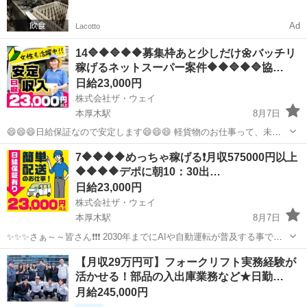
一括検索✨
Ad
Lacotto
14🔷🔶🔷🔶🔶募集枠あと少しだけ🌼バッチリ
稼げるネットスーパー案件🔶🔶🔷🔶🔷協…
日給23,000円
株式会社ザ・ウェイ
本厚木駅
8月7日
😄😄😄日給保証なので安定します😄😄😄 軽貨物のお仕事って、未だ
に不安定なフルコミッション （完全出来高）や時給1600円程度の安い
神奈川
厚木市
本厚木駅
配送
ネットスーパー
7🔶🔶🔶🔶めっちゃ稼げる❗️月収575000円以上
時給で募集されている お仕事が以外と多いんですよね～。 🔸時給
🔶🔶🔶🔶デポに朝10：30出…
1600円→...
日給23,000円
株式会社ザ・ウェイ
本厚木駅
8月7日
✨✨✨さぁ～～皆さん❗️❗️❗️ 2030年までにAIや自動運転が普及する事で
27％の仕事が消滅すると言われています❗️ 貴方の仕事は大丈夫❓❓❓ 💡
神奈川
厚木市
本厚木駅
ドライバー
ネットスーパー
【月収29万円可】フォークリフト実務経験が
近い将来レジ打ちの仕事は自動化され品出しもロボット化、 ...
活かせる！部品の入出庫業務など★日勤…
月給245,000円