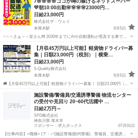
7🌸🌸🌸🌸ココが噂の稼げるネットスーパー
💛朝10:00出勤🌸🌸🌸🌸23000円…
日給23,000円
株式会社ザ・ウェイ
本厚木駅
8月5日
✨✨✨さぁ～～皆さん❗️❗️❗️ 2030年までにAIや自動運転が普及する事で
27％の仕事が消滅すると言われています❗️ 貴方の仕事は大丈夫❓❓❓ 💡
神奈川
厚木市
本厚木駅
配送
ネットスーパー
【月収45万円以上可能】軽貨物ドライバー募
近い将来レジ打ちの仕事は自動化され品出しもロボット化、 ...
集｜日額23,000円（税別）｜横乗…
日給23,000円
S-Quality株式会社
本厚木駅
8月5日
🚚【月収45万円以上可能】軽貨物ドライバー募集！ 日額23,000円（税
別） ｜横乗り研修あり ｜未経験歓迎 ｜普通免許（AT限定可）OK
神奈川
厚木市
本厚木駅
配送
貨物
施設警備/警備員/交通誘導警備 物流センター
「ただ稼ぐ」ではなく、「長く稼ぎ続けられるドライバー」を育てる
の受付や見回り 20~60代活躍中 …
会社です。 S...
日給2万円～
SPD株式会社
神奈川県 厚木市
スポンサー：求人ボックス
07月01日
【仕事内容】<職種> [ア・パ]施設警備(館内警備)、警備員、交通誘導