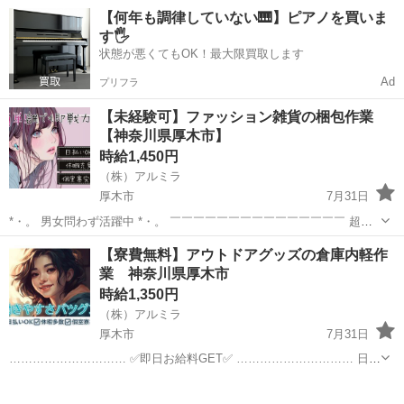
する業務・その他手作業でピッキング、 仕分け作業【製品情報】日用
神奈川
厚木市
本厚木駅
ドライバー
【何年も調律していない🎹】ピアノを買いま
で使われる生活用品全般 。＋お仕事探しはコンシェルスタッフにおま
す🖐️
かせ＋。 あなたのお仕事探しを...
状態が悪くてもOK！最大限買取します
Ad
プリフラ
【未経験可】ファッション雑貨の梱包作業
【神奈川県厚木市】
時給1,450円
（株）アルミラ
厚木市
7月31日
*・。 男女問わず活躍中 *・。 ￣￣￣￣￣￣￣￣￣￣￣￣￣￣￣ 超カ
ンタン作業のみなので 経験や資格は必要ナシ！ 活躍中のスタッフさん
神奈川
厚木市
倉庫
時給
【寮費無料】アウトドアグッズの倉庫内軽作
も約80％が未経験からのスタート♪ 初めてで不安な気持ちを...
業 神奈川県厚木市
時給1,350円
（株）アルミラ
厚木市
7月31日
………………………… ✅即日お給料GET✅ ………………………… 日払
い制度で 働いた分のお金は即GET可能⭕ 1日でも 早くお金が欲しい方
神奈川
厚木市
倉庫
時給
には 嬉しい制度ですよね！ もちろ...