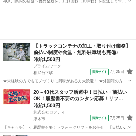
神奈川県内の店舗へ食品全般を、1日1回戦（10件程）を配送します。
★ ▼△ 日収例 △▼ 17,400円～ ▼△ 月収例 △▼ 365,000円～
神奈川
厚木市
本厚木駅
ドライバー
383,000円 ☆応募後の流れ☆ 担当者：03-5619-4622より...
【トラックコンテナの加工・取り付け業務】
前払い制度や食堂・無料駐車場も完備♪
時給1,500円
プライムワーク
7月25日
提携サイト
相武台下駅
★未経験の方でもモノづくりに興味がある方大歓迎！ ★外国籍の方も
多数活躍中！ ★男女活躍できるお仕事多数！ ★昼食も300円で食べら
神奈川
厚木市
相武台下駅
倉庫
20～40代スタッフ活躍中！日払い・前払い
れます！ 【トラックコンテナの加工・取り付け業務】 各種トラックの
OK！履歴書不要のカンタン応募！リフ…
荷台部分の製造・加工の...
時給1,500円
株式会社ロフティー
7月25日
提携サイト
厚木市
【キャッチ】 ＜ 履歴書不要！＞フォークリフトをお任せ！【日払い＆
前払いあり】高時給1500～1875円！ 【コメント】 ＊未経験からお仕
神奈川
厚木市
ドライバー