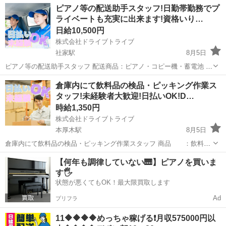
神奈川
厚木市
本厚木駅
ドライバー
ピアノ等の配送助手スタッフ!日勤帯勤務でプ
ー向けの飲食料等 。＋お仕事探しはコンシェルスタッフにおまかせ
ライベートも充実に出来ます!資格いり…
＋。 あなたのお仕事探しを...
日給10,500円
株式会社ドライブトライブ
社家駅
8月5日
ピアノ等の配送助手スタッフ 配送商品：ピアノ・コピー機・蓄電池 配
送件数：2～3便程度(1日5～6件) 配送場所：コンサートホール・自宅・
神奈川
厚木市
社家駅
ドライバー
スタッフ
倉庫内にて飲料品の検品・ピッキング作業ス
オフィス等(神奈川県) 年齢層 ：18～35くらいまでの方が活躍中 勤務
タッフ!未経験者大歓迎!日払いOK!D…
時間...
時給1,350円
株式会社ドライブトライブ
本厚木駅
8月5日
倉庫内にて飲料品の検品・ピッキング作業スタッフ 商品 ：飲料品
働く場所：倉庫内 年齢層 ：20～50くらいまでの方が活躍中 勤務時
神奈川
厚木市
本厚木駅
倉庫
スタッフ
【何年も調律していない🎹】ピアノを買いま
間：8:00～17:00 【即面接出来ます】 ※定年60まで※ 《202...
す🖐️
状態が悪くてもOK！最大限買取します
Ad
プリフラ
11🔶🔶🔶🔶めっちゃ稼げる❗️月収575000円以