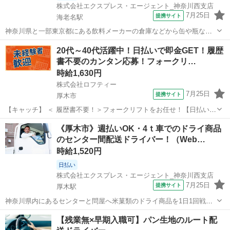
株式会社エクスプレス・エージェント_神奈川西支店
7月25日
提携サイト
海老名駅
神奈川県と一部東京都にある飲料メーカーの倉庫などから缶や瓶など
を、1日4～5件程を回収します。★ ▼△ 日収例 △▼ 16,000円～
神奈川
厚木市
海老名駅
ドライバー
20代～40代活躍中！日払いで即金GET！履歴
▼△ 月収例 △▼ 336,000円～352,000円 ☆応募後の流れ☆ 担当
書不要のカンタン応募！フォークリ…
者：...
時給1,630円
株式会社ロフティー
7月25日
提携サイト
厚木市
【キャッチ】 ＜ 履歴書不要！＞フォークリフトをお任せ！【日払い＆
前払いあり】高時給1630～2037円！未経験OK！ 【コメント】 ＊未経
神奈川
厚木市
ドライバー
《厚木市》週払いOK・4ｔ車でのドライ商品
験からお仕事にチャレンジしたい方 ＊経験を活かしてさらにスキルア
のセンター間配送ドライバー！（Web…
ップしたい方 ...
時給1,520円
日払い
株式会社エクスプレス・エージェント_神奈川西支店
7月25日
提携サイト
厚木駅
神奈川県内にあるセンターと問屋へ米菓類のドライ商品を1日1回戦（3
件程）を配送します。★ ▼△ 日収例 △▼ 9,120円～12,100円
神奈川
厚木市
厚木駅
ドライバー
【残業無×早期入職可】パン生地のルート配
▼△ 月収例 △▼ 228,000円～316,000円 ☆応募後の流れ☆ 担当...