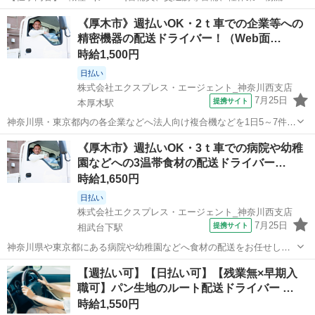
の他 <雇用形態> アルバイト・パート <給与> [ア・パ]日給12,500円～
アルバイト・パート
《厚木市》週払いOK・2ｔ車での企業等への
14,700円 日勤:12,500円 夜勤:14,700円 一部日払いOK 1勤務...
精密機器の配送ドライバー！（Web面…
時給1,500円
日払い
株式会社エクスプレス・エージェント_神奈川西支店
7月25日
提携サイト
本厚木駅
神奈川県・東京都内の各企業などへ法人向け複合機などを1日5～7件程
を配送していただきます。★ ▼△ 日収例 △▼ 12,000円～15,700円
神奈川
厚木市
本厚木駅
ドライバー
《厚木市》週払いOK・3ｔ車での病院や幼稚
▼△ 月収例 △▼ 252,000円～346,000円 ☆応募後の流れ☆...
園などへの3温帯食材の配送ドライバー…
時給1,650円
日払い
株式会社エクスプレス・エージェント_神奈川西支店
7月25日
提携サイト
相武台下駅
神奈川県や東京都にある病院や幼稚園などへ食材の配送をお任せしま
す♪★ ▼△ 日収例 △▼ 15,600円～ ▼△ 月収例 △▼ 329,000円
神奈川
厚木市
相武台下駅
ドライバー
【週払い可】【日払い可】【残業無×早期入
～344,000円 ☆応募後の流れ☆ 担当者：03-5619-4622より...
職可】パン生地のルート配送ドライバー …
時給1,550円