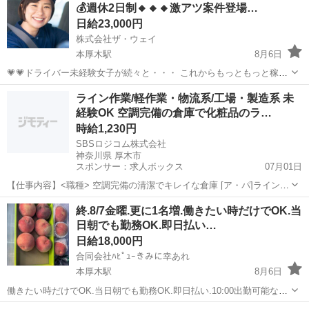
💰週休2日制🔸🔸🔸激アツ案件登場…
勤務時間・...
日給23,000円
株式会社ザ・ウェイ
本厚木駅
8月6日
💗💗ドライバー未経験女子が続々と・・・ これからもっともっと稼げ
る業種の１つ軽貨物ドライバー業❗️ そんなお仕事を完全未経験でも楽々
神奈川
厚木市
本厚木駅
配送
ネットスーパー
ライン作業/軽作業・物流系/工場・製造系 未
の仕事内容でドライバースキルを取得❗️ 頑張ったら頑張った分だけ、と
経験OK 空調完備の倉庫で化粧品のラ…
にかく...
時給1,230円
SBSロジコム株式会社
神奈川県 厚木市
スポンサー：求人ボックス
07月01日
【仕事内容】<職種> 空調完備の清潔でキレイな倉庫 [ア・パ]ライン作
業、軽作業・物流その他、工場・製造その他 <雇用形態> アルバイ
アルバイト・パート
終.8/7金曜.更に1名増.働きたい時だけでOK.当
ト・パート <給与> [ア・パ]時給1,230円 交通費:一部支給 規定支給 月6
日朝でも勤務OK.即日払い…
万円を上限とし...
日給18,000円
合同会社ﾊﾋﾟｭｰきみに幸あれ
本厚木駅
8月6日
働きたい時だけでOK.当日朝でも勤務OK.即日払い.10:00出勤可能なら
当日でも勤務希望受付OK.未経験老若男女OK年齢制限なし.希望日のみ
神奈川
厚木市
本厚木駅
物流
スタッフ