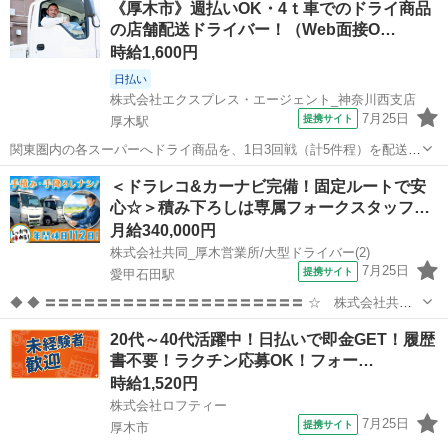
《厚木市》週払いOK・4ｔ車でのドライ商品
事にチャレンジしたい方 ＊経験を活かしてさらにスキルアップしたい
の店舗配送ドライバー！（Web面接O…
方 ＊扶養内で...
時給1,600円
日払い
株式会社エクスプレス・エージェント_神奈川西支店
7月25日
提携サイト
厚木駅
関東圏内の各スーパーへドライ商品を、1日3回戦（計5件程）を配送し
ます。★ ▼△ 日収例 △▼ 18,800円～ ▼△ 月収例 △▼
神奈川
厚木市
厚木駅
ドライバー
＜ドラレコ&カーナビ完備！固定ルートで安
394,000円～413,000円 ☆応募後の流れ☆ 担当者：03-5619-462...
心☆＞積み下ろしは専属フォークスタッフ…
月給340,000円
株式会社共同_厚木営業所/大型ドライバー(2)
7月25日
提携サイト
愛甲石田駅
◆ ◆ 〓〓〓〓〓〓〓〓〓〓〓〓〓〓〓〓〓〓〓〓 ☆ 株式会社共同
のオススメPOINT ☆ 〓〓〓〓〓〓〓〓〓〓〓〓〓〓〓〓〓〓〓〓
神奈川
厚木市
愛甲石田駅
その他
20代～40代活躍中！日払いで即金GET！履歴
■□配送ルートを覚えやすい！□■ 配送は高速道路利用の固定ルートが
書不要！ラクチン応募OK！フォー…
中心。 ドラレ...
時給1,520円
株式会社ロフティー
7月25日
提携サイト
厚木市