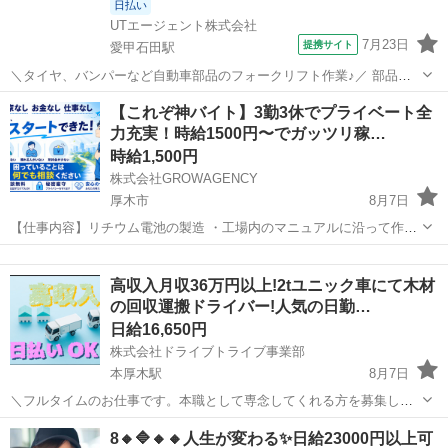
日払い
UTエージェント株式会社
7月23日
提携サイト
愛甲石田駅
＼タイヤ、バンパーなど自動車部品のフォークリフト作業♪／ 部品の
入出庫業務などをお任せします！ ＜具体的には…＞ ◆倉庫への運搬
神奈川
厚木市
愛甲石田駅
ドライバー
【これぞ神バイト】3勤3休でプライベート全
◆定位置に保管 ◆空箱の整理 ◆リストを見ながら箱詰め ☆フォーク
力充実！時給1500円〜でガッツリ稼…
リフト作業は2割程度で...
時給1,500円
株式会社GROWAGENCY
厚木市
8月7日
【仕事内容】リチウム電池の製造 ・工場内のマニュアルに沿って作業
をするだけでＯＫ！ 〜作業内容例〜 ・機械の監視作業 ・機械への投
神奈川
厚木市
配送
時給
入作業 ・原料を運搬する作業 ・マシンオペレーター業務 etc ★空調
高収入月収36万円以上!2tユニック車にて木材
完...
の回収運搬ドライバー!人気の日勤…
日給16,650円
株式会社ドライブトライブ事業部
本厚木駅
8月7日
＼フルタイムのお仕事です。本職として専念してくれる方を募集しま
す。／ 2tユニック車にて木材の回収運搬ドライバー 配送商品・・・木
神奈川
厚木市
本厚木駅
ドライバー
ユニック
8🔸🔷🔸🔸人生が変わる✨日給23000円以上可
材 配送場所・・・現場 配送件数・・・日による 手摘手卸・・・あり