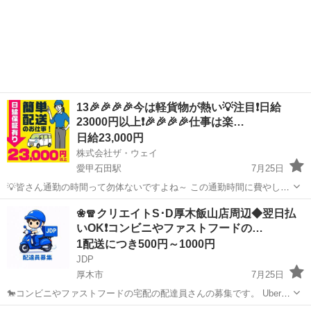
13🎉🎉🎉🎉今は軽貨物が熱い💡注目❗️日給
23000円以上❗️🎉🎉🎉🎉仕事は楽…
日給23,000円
株式会社ザ・ウェイ
愛甲石田駅
7月25日
💡皆さん通勤の時間って勿体ないですよね～ この通勤時間に費やして
いる時間を、毎日積み重ねていくと とんでもない時間の浪費になって
神奈川
厚木市
愛甲石田駅
配送
ネットスーパー
❀🧣クリエイトS･D厚木飯山店周辺◆翌日払
しまいます。。。 😄株式会社ザ・ウェイは下記にそれぞれ拠店があり
いOK❗️コンビニやファストフードの…
ますので、 皆さ...
1配送につき500円～1000円
JDP
厚木市
7月25日
🐎コンビニやファストフードの宅配の配達員さんの募集です。 Uber
eatsや出前館のように配達専用アプリを使用していただき、オファー