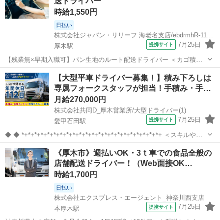
送ドライバー
時給1,550円
日払い
株式会社ジャパン・リリーフ 海老名支店/ebdrmhR-11533
7月25日
提携サイト
厚木駅
【残業無×早期入職可】パン生地のルート配送ドライバー ＜カゴ積み
下ろし＞週休2日の固定休み（連休）♪ムリなく働けて長期で活躍☆週
神奈川
厚木市
厚木駅
その他
【大型平車ドライバー募集！】積み下ろしは
払い・日払いOK カゴ積み降しで負担少なめ◎ 残業なしでプライベー
専属フォークスタッフが担当！手積み・手…
ト時間も充実◎ 来社不要・予...
月給270,000円
株式会社共同D_厚木営業所/大型ドライバー(1)
7月25日
提携サイト
愛甲石田駅
◆ ◆ *+*+*+*+*+*+*+*+*+*+*+*+*+*+*+*+*+*+*+*+*+*+ ＜スキルや経
験に合わせた研修制度あり！＞ ・経験者の方：2週間横乗り + 1週間運
神奈川
厚木市
愛甲石田駅
その他
《厚木市》週払いOK・3ｔ車での食品全般の
転指導で約1ヶ月で独り立ち！ ・未経...
店舗配送ドライバー！（Web面接OK…
時給1,700円
日払い
株式会社エクスプレス・エージェント_神奈川西支店
7月25日
提携サイト
本厚木駅