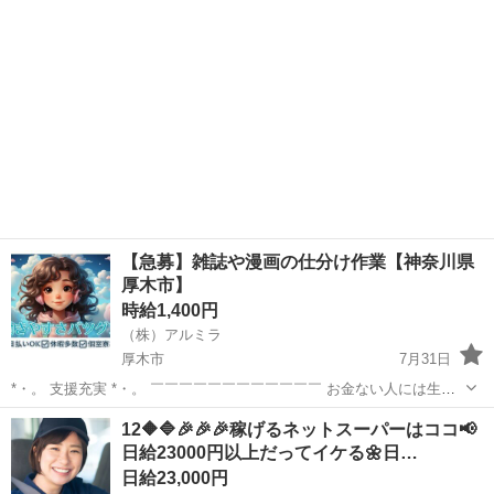
【急募】雑誌や漫画の仕分け作業【神奈川県
厚木市】
時給1,400円
（株）アルミラ
厚木市
7月31日
*・。 支援充実 *・。 ￣￣￣￣￣￣￣￣￣￣￣￣ お金ない人には生活
支援金、 携帯ない人にはレンタル、 住む場所がない方には 即日入寮
神奈川
厚木市
倉庫
時給
12🔶🔷🎉🎉🎉稼げるネットスーパーはココ📢
可能案件をご紹介♪ もし、できない場合は 宿泊施設代をお渡し...
日給23000円以上だってイケる🌼日…
日給23,000円