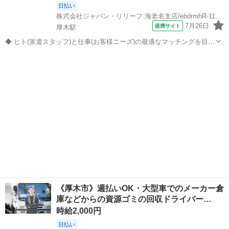
日払い
株式会社ジャパン・リリーフ 海老名支店/ebdrmhR-11533
7月26日
提携サイト
厚木駅
◆ ヒト(派遣スタッフ)と仕事(お客様ニーズ)の最適なマッチングを目指
して ◆ 弊社の担当者が親身になってあなたのお仕事探しをサポートし
神奈川
厚木市
厚木駅
その他
ます。 経験や資格、働き方や将来のキャリアプランなど、まずはあな
たのことを教えてくださ...
《厚木市》週払いOK・大型車でのメーカー倉
庫などからの資源ゴミの回収ドライバー…
時給2,000円
日払い