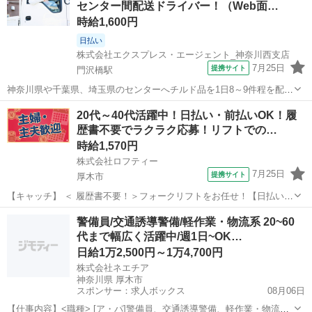
センター間配送ドライバー！（Web面…
時給1,600円
日払い
株式会社エクスプレス・エージェント_神奈川西支店
7月25日
提携サイト
門沢橋駅
神奈川県や千葉県、埼玉県のセンターへチルド品を1日8～9件程を配送
します。★ ▼△ 日収例 △▼ 19,200円～ ▼△ 月収例 △▼
神奈川
厚木市
門沢橋駅
ドライバー
20代～40代活躍中！日払い・前払いOK！履
403,000円～422,000円 ☆応募後の流れ☆ 担当者：03-5619-46...
歴書不要でラクラク応募！リフトでの…
時給1,570円
株式会社ロフティー
7月25日
提携サイト
厚木市
【キャッチ】 ＜ 履歴書不要！＞フォークリフトをお任せ！【日払い＆
前払いあり】高時給1570～1962円！ 【コメント】 ＊未経験からお仕
神奈川
厚木市
ドライバー
警備員/交通誘導警備/軽作業・物流系 20~60
事にチャレンジしたい方 ＊経験を活かしてさらにスキルアップしたい
代まで幅広く活躍中/週1日~OK…
方 ＊扶養内で...
日給1万2,500円～1万4,700円
株式会社ネエチア
神奈川県 厚木市
スポンサー：求人ボックス
08月06日
【仕事内容】<職種> [ア・パ]警備員、交通誘導警備、軽作業・物流そ