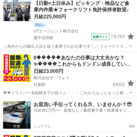
【日勤×土日休み】ピッキング・検品など倉
OK.10月までの期間でさくらんぼ、桃、ぶどう集荷のみ運搬スタッフ.
庫内作業★フォークリフト免許保持者歓迎♪
軽貨物黒ナンバ...
月給225,000円
日払い
UTエージェント株式会社
7月23日
提携サイト
愛甲石田駅
＼海外からの輸出入品を扱う倉庫でのお仕事です！／ フォークリフト
免許のスキルを活かして、荷運びやピッキング作業を行っていただき
神奈川
厚木市
愛甲石田駅
ドライバー
8🔶🔷🔶🔷🔶あなたの仕事は大丈夫かな？
ます♪ ＜具体的には…＞ ◆海外からの輸出入品の木枠梱包の作成や外
✨🔶🔷🔶🔷これからもドンドン成長してい
し作業 ◆フォークリフトを利...
く…
日給23,000円
株式会社ザ・ウェイ
社家駅
8月5日
💗💗ドライバー未経験女子が続々と・・・ これからもっともっと稼げ
る業種の１つ軽貨物ドライバー業❗️ そんなお仕事を完全未経験でも楽々
神奈川
厚木市
社家駅
ドライバー
ネットスーパー
お皿洗い手伝ってくれる方、いませんか？🥹
の仕事内容でドライバースキルを取得❗️ 頑張ったら頑張った分だけ、と
日給例1万円〜 面接なし / 履歴書不要！就業後すぐに
にかく...
お給料がもらえる✨
Ad
シェアフル