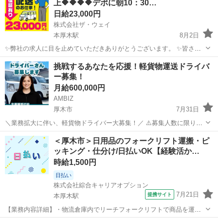
上🔶🔶🔶🔶デポに朝10：30…
日給23,000円
株式会社ザ・ウェイ
本厚木駅
8月2日
✨弊社の求人に目を止めていただきありがとうございます。 ✨皆さん
はインターネットで日々どのくらいお買い物をしますか？ ちょっとし
神奈川
厚木市
本厚木駅
ドライバー
ネットスーパー
挑戦するあなたを応援！軽貨物運送ドライバ
た小物もインターネット経由でお買い物する時代💥 💡そこで！楽して
ー募集！
稼げる業界があ...
月給600,000円
AMBIZ
厚木市
7月31日
＼業務拡大に伴い、軽貨物ドライバー大募集！／ ⚠️募集人数に限りが
ございます⚠️ 【勤務地】 神奈川県厚木市中町 -------------------- 【報酬】
神奈川
厚木市
物流
貨物
＜厚木市＞日用品のフォークリフト運搬・ピ
月収目安28〜60万円 ※稼働日数や担当コー...
ッキング・仕分け/日払いOK【経験活か…
時給1,500円
日払い
株式会社綜合キャリアオプション
7月21日
提携サイト
本厚木駅
【業務内容詳細】・物流倉庫内でリーチフォークリフトで商品を運搬