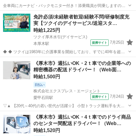
全車両にカーナビ・バックモニター付き！添乗職員が同乗しますので
安心して始められます。 ※デイサービスを利用されるお客様の送迎
神奈川
厚木市
ドライバー
免許必須/未経験者歓迎/経験不問/研修制度充
業務 ※専用車両(キャラバン・ハイエース)の運転、各種点検 ※乗
実【ツクイのデイサービス/送迎スタ…
降時の介護補助(歩行介助・車い...
時給1,225円
ツクイ厚木水引(デイサービス)
7月25日
提携サイト
本厚木駅
◆ ◆ ツクイは1983年に介護事業を開始しており、すでに40年を超え
る歴史を有しています。デイサービスでは業界トップクラス！ ◆グル
神奈川
厚木市
本厚木駅
その他
《厚木市》週払いOK・2ｔ車での企業等への
ープ会社の経営管理 ◆在宅介護サービス:デイサービス/訪問介護/訪問
精密機器の配送ドライバー！（Web面…
入浴/訪問看護/...
時給1,500円
日払い
株式会社エクスプレス・エージェント
7月24日
提携サイト
愛甲石田駅
▽▲ 【20代～40代の若い世代が活躍☆】 小型トラック運転手を大募
集中です！ 月収25万円以上で土日祝休みと 好待遇のお仕事ですよ◎
神奈川
厚木市
愛甲石田駅
ドライバー
《厚木市》週払いOK・4ｔ車でのドライ商品
▲▽ —————————————— ■使用車種：2ｔ（ロング/箱） ■
のセンター間配送ドライバー！（Web…
業務内容：法人向...
時給1,520円