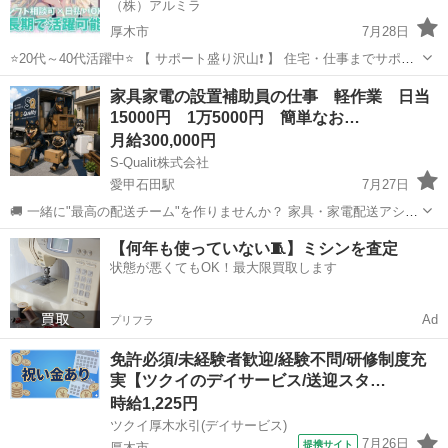
（株）アルミラ
厚木市
7月28日
⭐20代～40代活躍中⭐ 【 サポート盛り沢山❗️ 】 住宅・仕事までサポー
トするので 遠方にお住いの方でも 安心して新生活をスタート可能✊ さ
神奈川
厚木市
倉庫
ピンチ
家具家電の設置補助員の仕事 軽作業 日当
らに！支援金の支給も！？ ピンチを救う日払いもあるの...
15000円 1万5000円 簡単なお…
月給300,000円
S-Qualit株式会社
愛甲石田駅
7月27日
🚚 一緒に"最高の配送チーム"を作りませんか？ 家具・家電配送アシス
タント募集！ 未経験歓迎！運転免許不要！人物重視採用！ 「毎日同じ
神奈川
厚木市
愛甲石田駅
配送
オンライン
【何年も使っていない🧵】ミシンを査定
仕事じゃつまらない。」 「体を動かす仕事が好き。」 「仲間とワイワ
状態が悪くてもOK！最大限買取します
イ働きたい。」 「家具...
Ad
プリフラ
免許必須/未経験者歓迎/経験不問/研修制度充
実【ツクイのデイサービス/送迎スタ…
時給1,225円
ツクイ厚木水引(デイサービス)
7月26日
提携サイト
厚木市