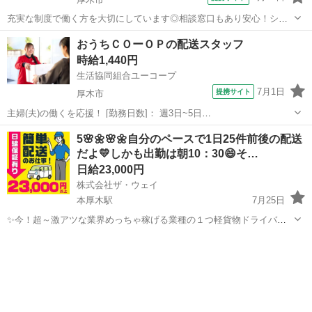
充実な制度で働く方を大切にしています◎相談窓口もあり安心！シフ
ト勤務で働きやすさ抜群の環境です。 ★☆ 働きやすいメリット多数
神奈川
厚木市
その他
おうちＣＯーＯＰの配送スタッフ
★☆ ＼＼サービス・職種の魅力／／ 送迎業務を通して、お客様から感
時給1,440円
謝の言葉を直接いただけたり...
生活協同組合ユーコープ
7月1日
提携サイト
厚木市
主婦(夫)の働くを応援！ [勤務日数]： 週3日~5日
09:15~13:00/13:15~17:00/09:15~17:00 月/火/水/木/金 などから選べま
神奈川
厚木市
配送
5🌸🌼🌸🌼自分のペースで1日25件前後の配送
す [勤務地・最寄駅]： 神奈川県厚木市飯山南3-3-36...
だよ💛しかも出勤は朝10：30😄そ…
日給23,000円
株式会社ザ・ウェイ
本厚木駅
7月25日
✨今！超～激アツな業界めっちゃ稼げる業種の１つ軽貨物ドライバー
業❗️ ✨そんなお仕事を完全未経験でも楽々の仕事内容でドライバースキ
神奈川
厚木市
本厚木駅
配送
ネットスーパー
ルを取得❗️ ✨とにかく楽して稼げます❗️ ★この間、ジモティからご応募
いた...