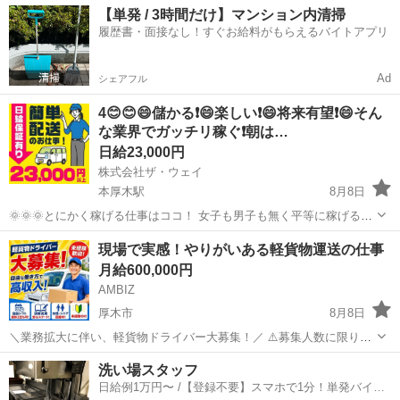
【単発 / 3時間だけ】マンション内清掃
履歴書・面接なし！すぐお給料がもらえるバイトアプリ
Ad
シェアフル
4😊😊😄儲かる❗️😄楽しい❗️😄将来有望❗️😄そん
な業界でガッチリ稼ぐ❗️朝は…
日給23,000円
株式会社ザ・ウェイ
本厚木駅
8月8日
🌞🌞🌞とにかく稼げる仕事はココ！ 女子も男子も無く平等に稼げる仕
事がドライバー業です！ これからもっともっと稼げる業種の１つ軽貨
神奈川
厚木市
本厚木駅
ドライバー
ネットスーパー
現場で実感！やりがいある軽貨物運送の仕事
物ドライバー業！ そんなお仕事を完全未経験でも楽々の仕事内容でド
月給600,000円
ライバースキル...
AMBIZ
厚木市
8月8日
＼業務拡大に伴い、軽貨物ドライバー大募集！／ ⚠️募集人数に限りが
ございます⚠️ 【勤務地】 神奈川県厚木市中町 -------------------- 【報酬】
神奈川
厚木市
物流
貨物
洗い場スタッフ
月収目安30〜60万円 ※稼働日数や担当コー...
日給例1万円〜 /【登録不要】スマホで1分！単発バイト