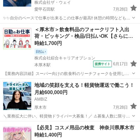
株式会社ザ・ウェイ
愛甲石田駅
7月28日
✨✨自分のペースで仕事が出来るこの仕事が最高❗️ 休憩の時間なども自
分次第で自由に取れます😄 そして、よくあるフルコミション型（完全
神奈川
厚木市
愛甲石田駅
配送
ネットスーパー
＜厚木市＞飲食料品のフォークリフト入出
成果報酬）のお仕事ではなく、 ちゃんと日当が決まっているお仕事に
荷・ピッキング・検品/日払いOK【さらに…
なりますので、...
時給1,700円
日払い
株式会社綜合キャリアオプション
6月17日
提携サイト
本厚木駅
【業務内容詳細】スーパー向けの飲食料のリーチフォークを使用した
入出荷、 ピッキング、 検品【重量物】-15kg【取扱製品情報】スーパ
神奈川
厚木市
本厚木駅
ドライバー
地域の笑顔を⽀える！軽貨物運送で働こう！
ー向けの飲食料等 。＋お仕事探しはコンシェルスタッフにおまかせ
月給600,000円
＋。 あなたのお仕事探しを...
AMBIZ
厚木市
7月28日
＼業務拡大に伴い、軽貨物ドライバー大募集！／ ⚠️募集人数に限りが
ございます⚠️ 【勤務地】 神奈川県厚木市中町 -------------------- 【報酬】
神奈川
厚木市
物流
貨物
【必見】コスメ用品の検査 神奈川県厚木市
月収目安28〜60万円 ※稼働日数や担当コー...
時給1,400円