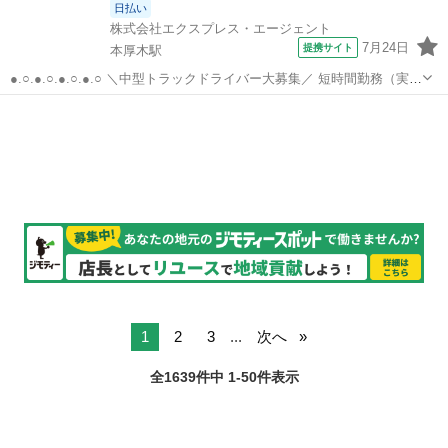
日払い
株式会社エクスプレス・エージェント
7月24日
提携サイト
本厚木駅
●.○.●.○.●.○.●.○ ＼中型トラックドライバー大募集／ 短時間勤務（実働
6時間）ですが、 高時給だから…月収20万円以上の 安定収入が可能な
神奈川
厚木市
本厚木駅
ドライバー
んです☆ ○.●.○.●.○.●.○.● —————————————— ...
1
2
3
...
次へ
全1639件中 1-50件表示