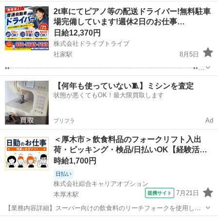
警備 <雇用形態> アルバイト・パート <給与> [ア・パ]日給20,000円～
アルバイト・パート
2t車にてピアノ等の配送ドライバー!無料駐車
交通費:全額支給 交通費は全額支給いたします <法定研修あり> 20時間
場完備しています!週休2日のお仕事…
3日間...
日給12,370円
株式会社ドライブトライブ
社家駅
8月5日
••┈┈┈┈┈┈┈┈┈┈┈┈┈┈┈┈┈┈┈┈┈┈┈┈┈┈┈┈┈•• ✨
🎊新着求人‼🎊✨ 普通免許(AT/MT)の求人案件多数掲載中! https://drive-
神奈川
厚木市
社家駅
ドライバー
蓄電池
【何年も使っていない🧵】ミシンを査定
x.jp/ 掲載中は積極採用中です!少しでも興...
状態が悪くてもOK！最大限買取します
Ad
プリフラ
＜厚木市＞飲食料品のフォークリフト入出
荷・ピッキング・検品/日払いOK【経験活…
時給1,700円
日払い
株式会社綜合キャリアオプション
7月21日
提携サイト
本厚木駅
【業務内容詳細】スーパー向けの飲食料のリーチフォークを使用した
入出荷、 ピッキング、 検品【重量物】-15kg【取扱製品情報】スーパ