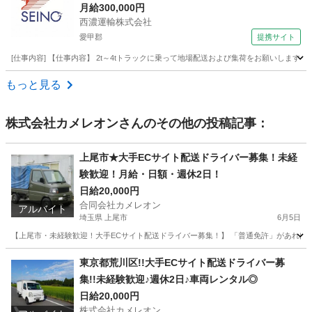
月給300,000円
西濃運輸株式会社
愛甲郡
提携サイト
[仕事内容] 【仕事内容】 2t～4tトラックに乗って地場配送および集荷をお願いしま
神奈川
愛甲郡
ドライバー
もっと見る
株式会社カメレオン
さんのその他の投稿記事：
上尾市★大手ECサイト配送ドライバー募集！未経
験歓迎！月給・日額・週休2日！
日給20,000円
合同会社カメレオン
アルバイト
埼玉県 上尾市
6月5日
【上尾市・未経験歓迎！大手ECサイト配送ドライバー募集！】 「普通免許」があればOK！
埼玉
上尾市
ドライバー
積み込み
東京都荒川区!!大手ECサイト配送ドライバー募
集!!未経験歓迎♪週休2日♪車両レンタル◎
日給20,000円
株式会社カメレオン