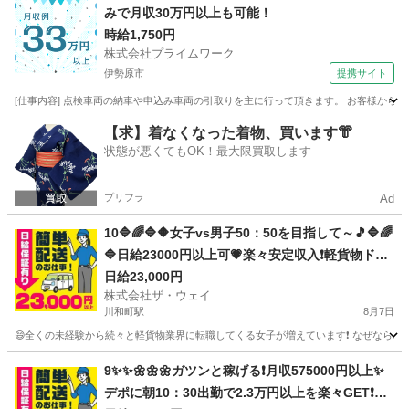
みで月収30万円以上も可能！
時給1,750円
株式会社プライムワーク
伊勢原市
提携サイト
[仕事内容] 点検車両の納車や申込み車両の引取りを主に行って頂きます。 お客様から
神奈川
伊勢原市
ドライバー
【求】着なくなった着物、買います👘
状態が悪くてもOK！最大限買取します
プリフラ
Ad
10🔷🌈🔷🔶女子vs男子50：50を目指して～🎵🔷🌈
🔷日給23000円以上可💗楽々安定収入❗️軽貨物ドラ
イバー❗️完全週休2日制だよ💛
日給23,000円
株式会社ザ・ウェイ
川和町駅
8月7日
😄全くの未経験から続々と軽貨物業界に転職してくる女子が増えています❗️ なぜなら、軽貨
神奈川
横浜市
川和町駅
配送
ネットスーパー
9✨✨🌼🌼🌼ガツンと稼げる❗️月収575000円以上✨
デポに朝10：30出勤で2.3万円以上を楽々GET❗️お