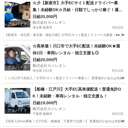
埼玉
朝霞市
ドライバー
積み込み
☆彡【新座市】大手ECサイト配送ドライバー募
集！未経験OK☆月給・日額でしっかり稼ぐ！週休
2日・車両
日給20,000円
株式会社カメレオン
アルバイト
埼玉県 新座市
5月12日
【新座市・埼玉県・東京都・神奈川県】大手ECサイト配送ドライバー大募集！■■ 月給4
埼玉
新座市
ドライバー
積み込み
☆高単価！川口市で大手EC配送！未経験OK★週
休2日・車両レンタル・独立支援も◎
日給20,000円
株式会社カメレオン
アルバイト
埼玉県 川口市
5月11日
〖☆川口市で高収入！大手ECサイト配送ドライバー募集☆〗 普通免許があれば未経験O
埼玉
川口市
ドライバー
積み込み
【船橋・江戸川】大手EC高単価配送！普通免許O
K！未経験・車両レンタル・独立支援も！
日給19,000円
株式会社カメレオン
アルバイト
千葉県 船橋市
6月17日
【高収入Driver募集！江戸川区・船橋発、千葉県で活躍！】 普通免許があれば未経験O