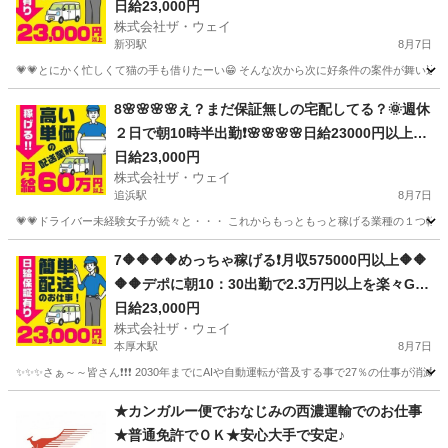
寝坊さん大集合🎵軽貨物ドライバー🌸🌸
日給23,000円
株式会社ザ・ウェイ
新羽駅
8月7日
💗💗とにかく忙しくて猫の手も借りたーい😁 そんな次から次に好条件の案件が舞い込んで
神奈川
横浜市
新羽駅
ドライバー
ネットスーパー
8🌸🌸🌸🌸え？まだ保証無しの宅配してる？🌞週休
２日で朝10時半出勤❗️🌸🌸🌸🌸日給23000円以上🌸
安定収入で女子いっぱい🎉さぁ～集まれ～
日給23,000円
株式会社ザ・ウェイ
追浜駅
8月7日
💗💗ドライバー未経験女子が続々と・・・ これからもっともっと稼げる業種の１つ軽貨物
神奈川
横須賀市
追浜駅
ドライバー
ネットスーパー
7🔶🔶🔶🔶めっちゃ稼げる❗️月収575000円以上🔶🔶
🔶🔶デポに朝10：30出勤で2.3万円以上を楽々GE
T❗️お寝坊さん大集合🎵軽貨物ドライバー🌸🌸
日給23,000円
株式会社ザ・ウェイ
本厚木駅
8月7日
✨✨✨さぁ～～皆さん❗️❗️❗️ 2030年までにAIや自動運転が普及する事で27％の仕事が消滅
神奈川
厚木市
本厚木駅
ドライバー
ネットスーパー
★カンガルー便でおなじみの西濃運輸でのお仕事
★普通免許でＯＫ★安心大手で安定♪