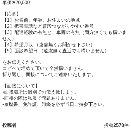
単価:¥20,000

【応募】

【1】お名前、年齢、お住まいの地域

【2】携帯電話など普段つながりやすい番号

【3】配達経験の有無と、車両の有無（両方無くても構いま
せん）

【4】希望月収 （遠慮無くお聞かせ下さい）

【5】面談希望日 （遠慮無く直近でも構いません）

をお伝えください。

コピペで埋めて頂いて全然構いません。

折り返し、面接についてご連絡いたします。

【面接について】

•面接場所は個別でお伝え致します。

•面接の際は私服で問題ありません。

•履歴書、免許証、印鑑を必ず当日ご持参下さい。
投稿者
投稿
2578
件