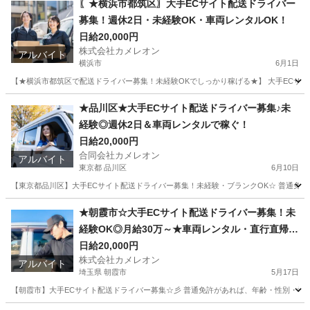
〖★横浜市都筑区〗大手ECサイト配送ドライバー
募集！週休2日・未経験OK・車両レンタルOK！
日給20,000円
株式会社カメレオン
アルバイト
横浜市
6月1日
【★横浜市都筑区で配送ドライバー募集！未経験OKでしっかり稼げる★】 大手ECサ
神奈川
横浜市
ドライバー
積み込み
★品川区★大手ECサイト配送ドライバー募集♪未
経験◎週休2日＆車両レンタルで稼ぐ！
日給20,000円
合同会社カメレオン
アルバイト
東京都 品川区
6月10日
【東京都品川区】大手ECサイト配送ドライバー募集！未経験・ブランクOK☆ 普通免許が
東京
品川区
ドライバー
積み込み
★朝霞市☆大手ECサイト配送ドライバー募集！未
経験OK◎月給30万～★車両レンタル・直行直帰
可！
日給20,000円
株式会社カメレオン
アルバイト
埼玉県 朝霞市
5月17日
【朝霞市】大手ECサイト配送ドライバー募集☆彡 普通免許があれば、年齢・性別・学