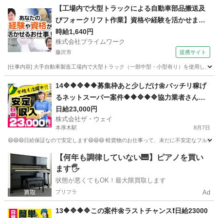
神奈川
鎌倉市
大船駅
配送
ネットスーパー
【工場内で大型トラックによる自動車部品搬送及
びフォークリフト作業】資格や経験を活かせま
す！
時給1,640円
株式会社プライムワーク
藤沢市
提携サイト
[仕事内容] 大手自動車製造工場内で大型トラック（一部中型・小型有り）を使用し
神奈川
藤沢市
ドライバー
14🔷🔶🔷🔶🔶募集枠あと少しだけ🌼バッチリ稼げ
るネットスーパー案件🔶🔶🔷🔶🔷協力業者さんも
募集していま～す🔥
日給23,000円
株式会社ザ・ウェイ
本厚木駅
8月7日
😄😄😄日給保証なので安定します😄😄😄 軽貨物のお仕事って、未だに不安定なフルコ
神奈川
厚木市
本厚木駅
配送
ネットスーパー
【何年も調律していない🎹】ピアノを買い
ます🖐️
状態が悪くてもOK！最大限買取します
プリフラ
Ad
13🔶🔷🔶🔷この案件🌼ラストチャンス❗️日給23000