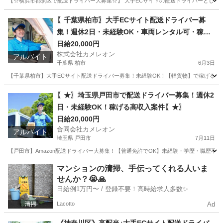
【☆横浜市都筑区で配送ドライバー大募集☆】 大手ECサイトの配送ドライバーとして
神奈川
横浜市
ドライバー
積み込み
〖千葉県柏市〗大手ECサイト配送ドライバー募
集！週休2日・未経験OK・車両レンタル可・稼げ
る！
日給20,000円
株式会社カメレオン
アルバイト
千葉県 柏市
6月3日
【千葉県柏市】大手ECサイト配送ドライバー募集！未経験OK！【軽貨物】で稼げるチャ
千葉
柏市
ドライバー
積み込み
〖★〗埼玉県戸田市で配送ドライバー募集！週休2
日・未経験OK！稼げる高収入案件〖★〗
日給20,000円
合同会社カメレオン
アルバイト
埼玉県 戸田市
7月11日
【戸田市】Amazon配送ドライバー大募集！【普通免許でOK】未経験・学歴・職歴不
埼玉
戸田市
ドライバー
積み込み
マンションの清掃、手伝ってくれる人いま
せんか？😭🙏
日給例1万円〜 / 登録不要！高時給求人多数✨
Lacotto
Ad