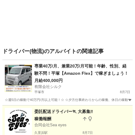
ドライバー(物流)のアルバイトの関連記事
専業40万/月、兼業20万/月可能！年齢、性別、経
験不問！平塚【Amazon Flex】で稼ぎましょう！
月給400,000円
有限会社シルク
平塚市
8月7日
☆週5日の稼動で40万円/月以上可能！☆ ☆夕方仕事終わりからの稼働、休日の稼動で20万
神奈川
平塚市
配送
Amazon
委託配送ドライバー🏃 大募集‼️
稼働報酬
合同会社Sea eyes
久里浜駅
8月7日