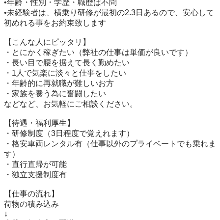
•年齢・性別・学歴・職歴は不問

•未経験者は、横乗り研修が最初の2.3日あるので、安心して
初めれる事をお約束致します

【こんな人にピッタリ】

・とにかく稼ぎたい（弊社の仕事は単価が良いです）

・長い目で腰を据えて長く勤めたい

・1人で気楽に淡々と仕事をしたい

・年齢的に再就職が難しいお方

・家族を養う為に奮闘したい

などなど、お気軽にご相談ください。

【待遇・福利厚生】

・研修制度（3日程度で覚えれます）

・格安車両レンタル有（仕事以外のプライベートでも乗れま
す）

・直行直帰が可能

・独立支援制度有

【仕事の流れ】

荷物の積み込み

↓
