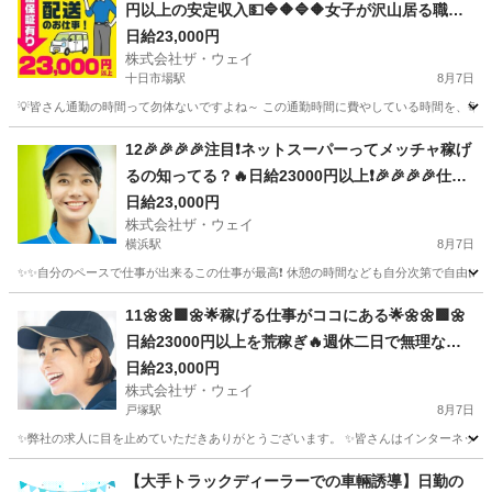
円以上の安定収入💵🔷🔶🔷🔶女子が沢山居る職場
～🎵お気軽に御応募ください😄
日給23,000円
株式会社ザ・ウェイ
十日市場駅
8月7日
💡皆さん通勤の時間って勿体ないですよね～ この通勤時間に費やしている時間を、毎日積
神奈川
横浜市
十日市場駅
配送
ネットスーパー
12🎉🎉🎉🎉注目❗️ネットスーパーってメッチャ稼げ
るの知ってる？🔥日給23000円以上❗️🎉🎉🎉🎉仕事
は楽チンで女子いっぱい✨安定収入😄完全週休2日
日給23,000円
株式会社ザ・ウェイ
制だよ💗
横浜駅
8月7日
✨✨自分のペースで仕事が出来るこの仕事が最高❗️ 休憩の時間なども自分次第で自由に取
神奈川
横浜市
横浜駅
ドライバー
ネットスーパー
11🌼🌼🟩🌼🌟稼げる仕事がココにある🌟🌼🌼🟩🌼
日給23000円以上を荒稼ぎ🔥週休二日で無理なく
安定的に👍👍👍
日給23,000円
株式会社ザ・ウェイ
戸塚駅
8月7日
✨弊社の求人に目を止めていただきありがとうございます。 ✨皆さんはインターネットで日
神奈川
横浜市
戸塚駅
配送
ネットスーパー
【大手トラックディーラーでの車輛誘導】日勤の