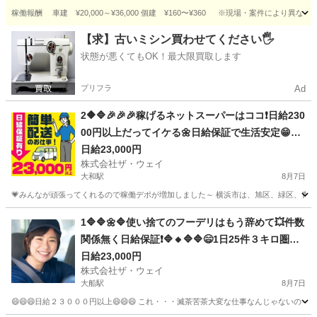
稼働報酬 車建 ¥20,000～¥36,000 個建 ¥160〜¥360 ※現場・案件により異な
神奈川
横須賀市
久里浜駅
配送
一人
【求】古いミシン買わせてください🖐️
状態が悪くてもOK！最大限買取します
プリフラ
Ad
2🔶🔷🎉🎉🎉稼げるネットスーパーはココ❗️日給230
00円以上だってイケる🌼日給保証で生活安定😁😁
😁
日給23,000円
株式会社ザ・ウェイ
大和駅
8月7日
💗みんなが頑張ってくれるので稼働デポが増加しました～ 横浜市は、旭区、緑区、青葉区
神奈川
大和市
大和駅
ドライバー
ネットスーパー
1🔷🔷🌼🔷使い捨てのフーデリはもう辞めて💥件数
関係無く日給保証❗🔷🔸🔷🔷😄1日25件３キロ圏内
の配送❗️朝10：30出勤で2.3万円以上を楽々GET✨
日給23,000円
株式会社ザ・ウェイ
✨
大船駅
8月7日
😄😄😄日給２３０００円以上😄😄😄 これ・・・滅茶苦茶大変な仕事なんじゃないの～