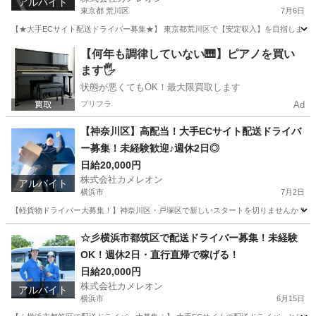
アルバイト
東京都 荒川区
7月6日
【★大手ECサイト配送ドライバー募集★】 東京都荒川区で【安定収入】を目指しませ
東京
荒川区
ドライバー
積み込み
【何年も調律していない🎹】ピアノを買い
ます🖐️
状態が悪くてもOK！最大限買取します
プリフラ
Ad
【神奈川区】高配当！大手ECサイト配送ドライバ
ー募集！未経験歓迎♪週休2日◎
日給20,000円
株式会社カメレオン
アルバイト
横浜市
7月2日
【軽貨物ドライバー大募集！】神奈川区・戸塚区で新しいスタートを切りませんか？☆普通
神奈川
横浜市
ドライバー
荷物
☆彡横浜市都筑区で配送ドライバー募集！未経験
OK！週休2日・直行直帰で稼げる！
日給20,000円
株式会社カメレオン
アルバイト
横浜市
6月15日