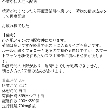
企業や個人宅へ配送

↓

積荷がなくなったら再度営業所へ戻って、荷物の積み込みを
して再度配達

↓

お疲れ様でした

【備考】

起き配メインの宅配案件になります。

荷物は多いですが軽量でポストに入るサイズも多いです。

ルールが緩くフォローもあるので初心者向けですが、スマー
トフォンを駆使するためスマホ操作に慣れる必要がありま
す。

勤務時間の上限があり、週5日までしか勤務できません。

朝と夕方の2回積み込みがあります。

着車時間:8時

終業時間:21時

休憩時間:自由

稼働日時:365日シフト制

配達件数:200〜230個

走行距離:70km前後
