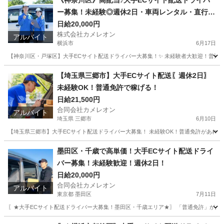
《神奈川区》高配当♪大手ECサイト配送ドライバ
ー募集！未経験◎週休2日・車両レンタル・直行直
帰OK
日給20,000円
株式会社カメレオン
アルバイト
横浜市
6月17日
【神奈川区・戸塚区】大手ECサイト配送ドライバー大募集！✨ 未経験者大歓迎！普通免許
神奈川
横浜市
ドライバー
荷物
【埼玉県三郷市】大手ECサイト配送〖週休2日〗
未経験OK！普通免許で稼げる！
日給21,500円
合同会社カメレオン
アルバイト
埼玉県 三郷市
6月10日
【埼玉県三郷市】大手ECサイト配送ドライバー大募集！ 未経験OK！普通免許があれば
埼玉
三郷市
ドライバー
積み込み
墨田区・千歳で高単価！大手ECサイト配送ドライ
バー募集！未経験歓迎！週休2日！
日給20,000円
合同会社カメレオン
アルバイト
東京都 墨田区
7月11日
〖★大手ECサイト配送ドライバー大募集！墨田区・千歳エリア★〗 「普通免許」があれば
東京
墨田区
ドライバー
積み込み