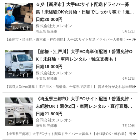
☆彡【新座市】大手ECサイト配送ドライバー募
集！未経験OK☆月給・日額でしっかり稼ぐ！週休
2日・車両
日給20,000円
株式会社カメレオン
アルバイト
埼玉県 新座市
5月12日
【新座市・埼玉県・東京都・神奈川県】大手ECサイト配送ドライバー大募集！■■ 月給4
埼玉
新座市
ドライバー
積み込み
【船橋・江戸川】大手EC高単価配送！普通免許O
K！未経験・車両レンタル・独立支援も！
日給19,000円
株式会社カメレオン
アルバイト
千葉県 船橋市
6月17日
【高収入Driver募集！江戸川区・船橋発、千葉県で活躍！】 普通免許があれば未経験O
千葉
船橋市
ドライバー
積み込み
《埼玉県三郷市》大手ECサイト配送！普通免許・
未経験OK！週休2日・車両レンタル・直行直帰で
稼ぐ！
日給21,500円
合同会社カメレオン
アルバイト
埼玉県 三郷市
7月10日
【埼玉県三郷市】大手ECサイト配送ドライバー大募集！【未経験OK・軽作業】 普通免