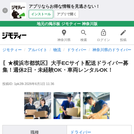
アプリならお得な情報を見逃さない！
インストール
アプリで開く
地元の掲示板 ジモティー 神奈川版
神奈川県
検索
ログイン
投稿
ジモティー
アルバイト
物流
ドライバー
神奈川県のドライバー
〖★横浜市都筑区〗大手ECサイト配送ドライバー募
集！週休2日・未経験OK・車両レンタルOK！
投稿ID: 1pk28i
2026年6月1日 11:36
職種
ドライバー