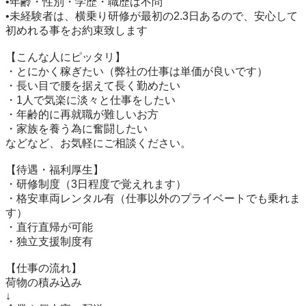
•年齢・性別・学歴・職歴は不問

•未経験者は、横乗り研修が最初の2.3日あるので、安心して
初めれる事をお約束致します

【こんな人にピッタリ】

・とにかく稼ぎたい（弊社の仕事は単価が良いです）

・長い目で腰を据えて長く勤めたい

・1人で気楽に淡々と仕事をしたい

・年齢的に再就職が難しいお方

・家族を養う為に奮闘したい

などなど、お気軽にご相談ください。

【待遇・福利厚生】

・研修制度（3日程度で覚えれます）

・格安車両レンタル有（仕事以外のプライベートでも乗れま
す）

・直行直帰が可能

・独立支援制度有

【仕事の流れ】

荷物の積み込み

↓
