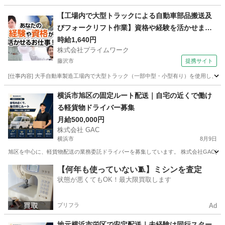
神奈川
横浜市
ドライバー
貨物
【工場内で大型トラックによる自動車部品搬送及
びフォークリフト作業】資格や経験を活かせま
す！
時給1,640円
株式会社プライムワーク
藤沢市
提携サイト
[仕事内容] 大手自動車製造工場内で大型トラック（一部中型・小型有り）を使用し
神奈川
藤沢市
ドライバー
横浜市旭区の固定ルート配送｜自宅の近くで働け
る軽貨物ドライバー募集
月給500,000円
株式会社 GAC
横浜市
8月9日
旭区を中心に、軽貨物配送の業務委託ドライバーを募集しています。 株式会社GAC(一都
神奈川
横浜市
ドライバー
貨物
【何年も使っていない🧵】ミシンを査定
状態が悪くてもOK！最大限買取します
プリフラ
Ad
地元横浜市栄区で安定配送｜未経験は同行スター