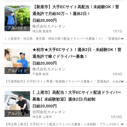
東京
足立区
ドライバー
積み込み
【新座市】大手ECサイト高配当！未経験OK！普
通免許で月給30万～！週休2日！
日給20,000円
株式会社カメレオン
アルバイト
埼玉県 新座市
7月7日
〖☆新座市・埼玉県・東京都・神奈川県で配送ドライバー大募集！☆〗 「普通免許」があ
埼玉
新座市
ドライバー
積み込み
★柏市★大手ECサイト！週休2日・未経験OK！普
通免許で稼ぐドライバー募集！
日給20,000円
株式会社カメレオン
アルバイト
千葉県 柏市
6月9日
【千葉県柏市】大手ECサイト専属！軽貨物ドライバー大募集☆ 「普通免許」があれば未
千葉
柏市
ドライバー
積み込み
〖上尾市〗高配当！大手ECサイト配送ドライバー
募集〖未経験歓迎〗週休2日/月給制
日給20,000円
合同会社カメレオン
アルバイト
埼玉県 上尾市
5月18日
【埼玉県上尾市】大手ECサイト配送ドライバー大募集！☆未経験・ブランクOK☆ 「普