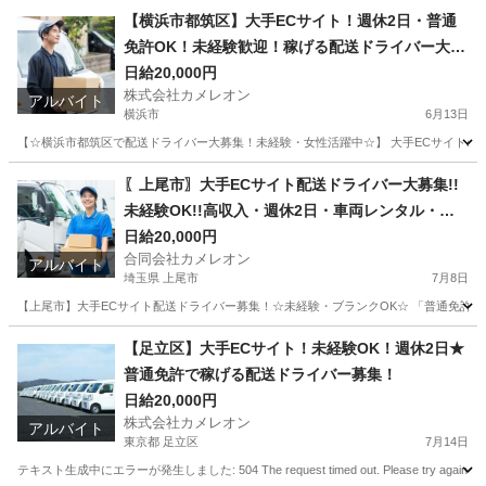
埼玉
三郷市
ドライバー
積み込み
【横浜市都筑区】大手ECサイト！週休2日・普通
免許OK！未経験歓迎！稼げる配送ドライバー大募
集！
日給20,000円
株式会社カメレオン
アルバイト
横浜市
6月13日
【☆横浜市都筑区で配送ドライバー大募集！未経験・女性活躍中☆】 大手ECサイトの
神奈川
横浜市
ドライバー
積み込み
〖上尾市〗大手ECサイト配送ドライバー大募集!!
未経験OK!!高収入・週休2日・車両レンタル・独
立支
日給20,000円
合同会社カメレオン
アルバイト
埼玉県 上尾市
7月8日
【上尾市】大手ECサイト配送ドライバー募集！☆未経験・ブランクOK☆ 「普通免許」
埼玉
上尾市
ドライバー
積み込み
【足立区】大手ECサイト！未経験OK！週休2日★
普通免許で稼げる配送ドライバー募集！
日給20,000円
株式会社カメレオン
アルバイト
東京都 足立区
7月14日
テキスト生成中にエラーが発生しました: 504 The request timed out. Please try a