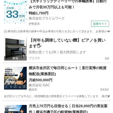
【大手トラックディーラーでの車輛誘導】日勤の
みで月収30万円以上も可能！
時給1,750円
株式会社プライムワーク
伊勢原市
提携サイト
[仕事内容] 点検車両の納車や申込み車両の引取りを主に行って頂きます。 お客様から
神奈川
伊勢原市
ドライバー
【何年も調律していない🎹】ピアノを買い
ます🖐️
状態が悪くてもOK！最大限買取します
プリフラ
Ad
横浜市金沢区で毎日同じルート｜直行直帰の軽貨
物配送(業務委託)
月給500,000円
株式会社 GAC
横浜市
8月9日
金沢区エリアを中心に、軽貨物配送の業務委託ドライバーを募集しています。 株式会社GA
神奈川
横浜市
ドライバー
貨物
月売上70万円も目指せる｜日当28,000円の実在案
件｜横浜市磯子区の軽貨物(業務委託)