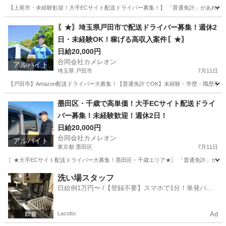
【上尾市・未経験歓迎！大手ECサイト配送ドライバー募集！】 「普通免許」があればOK！
埼玉
上尾市
ドライバー
積み込み
〖★〗埼玉県戸田市で配送ドライバー募集！週休2
日・未経験OK！稼げる高収入案件〖★〗
日給20,000円
合同会社カメレオン
アルバイト
埼玉県 戸田市
7月11日
【戸田市】Amazon配送ドライバー大募集！【普通免許でOK】未経験・学歴・職歴不
埼玉
戸田市
ドライバー
積み込み
墨田区・千歳で高単価！大手ECサイト配送ドライ
バー募集！未経験歓迎！週休2日！
日給20,000円
合同会社カメレオン
アルバイト
東京都 墨田区
7月11日
〖★大手ECサイト配送ドライバー大募集！墨田区・千歳エリア★〗 「普通免許」があれば
東京
墨田区
ドライバー
積み込み
洗い場スタッフ
日給例1万円〜 /【登録不要】スマホで1分！単発バイ
ト一括検索✨
Lacotto
Ad