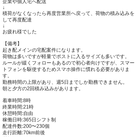
企業や個人宅へ配送

↓

積荷がなくなったら再度営業所へ戻って、荷物の積み込みを
して再度配達

↓

お疲れ様でした

【備考】

起き配メインの宅配案件になります。

荷物は多いですが軽量でポストに入るサイズも多いです。

ルールが緩くフォローもあるので初心者向けですが、スマー
トフォンを駆使するためスマホ操作に慣れる必要がありま
す。

勤務時間の上限があり、週5日までしか勤務できません。

朝と夕方の2回積み込みがあります。

着車時間:8時

終業時間:21時

休憩時間:自由

稼働日時:365日シフト制

配達件数:200〜230個

走行距離:70km前後
