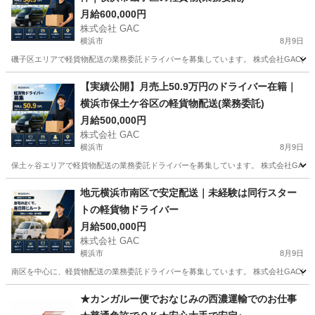
月給600,000円
株式会社 GAC
横浜市
8月9日
磯子区エリアで軽貨物配送の業務委託ドライバーを募集しています。 株式会社GAC(一都
神奈川
横浜市
ドライバー
貨物
【実績公開】月売上50.9万円のドライバー在籍｜
横浜市保土ケ谷区の軽貨物配送(業務委託)
月給500,000円
株式会社 GAC
横浜市
8月9日
保土ヶ谷エリアで軽貨物配送の業務委託ドライバーを募集しています。 株式会社GAC(一
神奈川
横浜市
ドライバー
貨物
地元横浜市南区で安定配送｜未経験は同行スター
トの軽貨物ドライバー
月給500,000円
株式会社 GAC
横浜市
8月9日
南区を中心に、軽貨物配送の業務委託ドライバーを募集しています。 株式会社GAC(一都
神奈川
横浜市
ドライバー
貨物
★カンガルー便でおなじみの西濃運輸でのお仕事