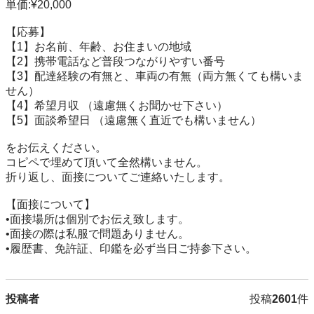
単価:¥20,000

【応募】

【1】お名前、年齢、お住まいの地域

【2】携帯電話など普段つながりやすい番号

【3】配達経験の有無と、車両の有無（両方無くても構いま
せん）

【4】希望月収 （遠慮無くお聞かせ下さい）

【5】面談希望日 （遠慮無く直近でも構いません）

をお伝えください。

コピペで埋めて頂いて全然構いません。

折り返し、面接についてご連絡いたします。

【面接について】

•面接場所は個別でお伝え致します。

•面接の際は私服で問題ありません。

•履歴書、免許証、印鑑を必ず当日ご持参下さい。
投稿者
投稿
2601
件