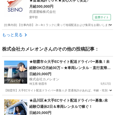
★普通免許でＯＫ★安心大手で安定♪
月給300,000円
西濃運輸株式会社
愛甲郡
提携サイト
[仕事内容] 【仕事内容】 2t～4tトラックに乗って地場配送および集荷をお願いしま
神奈川
愛甲郡
ドライバー
もっと見る
株式会社カメレオン
さんのその他の投稿記事：
★朝霞市☆大手ECサイト配送ドライバー募集！未
経験OK◎月給30万～★車両レンタル・直行直帰
可！
日給20,000円
株式会社カメレオン
アルバイト
埼玉県 朝霞市
5月17日
【朝霞市】大手ECサイト配送ドライバー募集☆彡 普通免許があれば、年齢・性別・学
埼玉
朝霞市
ドライバー
積み込み
★品川区★大手ECサイト配送ドライバー募集♪未
経験◎週休2日＆車両レンタルで稼ぐ！
日給20,000円