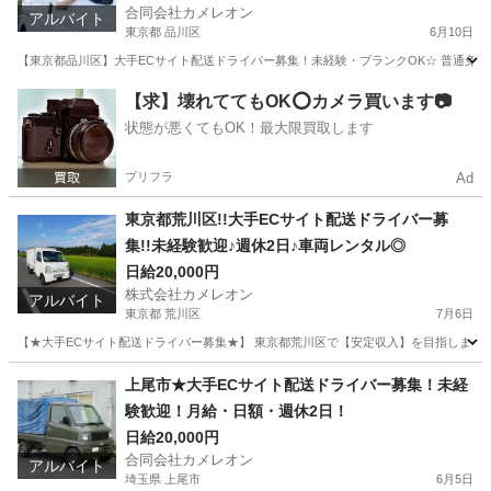
合同会社カメレオン
アルバイト
東京都 品川区
6月10日
【東京都品川区】大手ECサイト配送ドライバー募集！未経験・ブランクOK☆ 普通免許が
東京
品川区
ドライバー
積み込み
【求】壊れててもOK⭕️カメラ買います📷
状態が悪くてもOK！最大限買取します
プリフラ
Ad
東京都荒川区!!大手ECサイト配送ドライバー募
集!!未経験歓迎♪週休2日♪車両レンタル◎
日給20,000円
株式会社カメレオン
アルバイト
東京都 荒川区
7月6日
【★大手ECサイト配送ドライバー募集★】 東京都荒川区で【安定収入】を目指しませ
東京
荒川区
ドライバー
積み込み
上尾市★大手ECサイト配送ドライバー募集！未経
験歓迎！月給・日額・週休2日！
日給20,000円
合同会社カメレオン
アルバイト
埼玉県 上尾市
6月5日