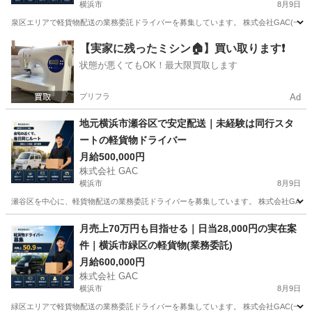
横浜市
8月9日
泉区エリアで軽貨物配送の業務委託ドライバーを募集しています。 株式会社GAC(一都三県
神奈川
横浜市
ドライバー
貨物
【実家に残ったミシン🏠】買い取ります❗️
状態が悪くてもOK！最大限買取します
プリフラ
Ad
地元横浜市瀬谷区で安定配送｜未経験は同行スタ
ートの軽貨物ドライバー
月給500,000円
株式会社 GAC
横浜市
8月9日
瀬谷区を中心に、軽貨物配送の業務委託ドライバーを募集しています。 株式会社GAC(一
神奈川
横浜市
ドライバー
貨物
月売上70万円も目指せる｜日当28,000円の実在案
件｜横浜市緑区の軽貨物(業務委託)
月給600,000円
株式会社 GAC
横浜市
8月9日
緑区エリアで軽貨物配送の業務委託ドライバーを募集しています。 株式会社GAC(一都三県