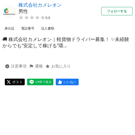
株式会社カメレオン
男性
フォローする
0.0
身分証
電話番号
法人書類
🚚 株式会社カメレオン｜軽貨物ドライバー募集！ ✨未経験
からでも“安定して稼げる”環...
注意事項
通報
お気に入り
ポスト
いいね！
LINEで送る