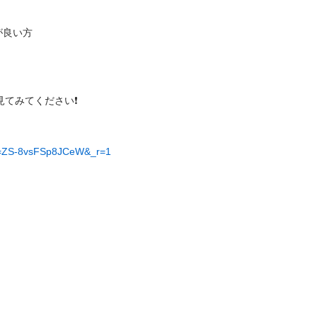
方

みてください❗️

?_t=ZS-8vsFSp8JCeW&_r=1