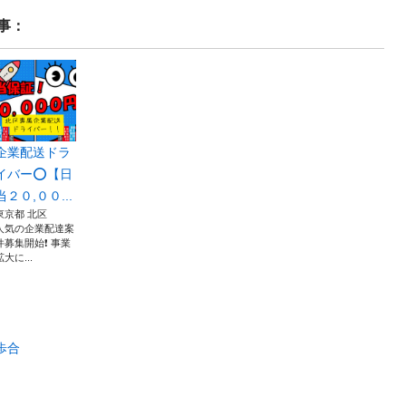
事：
企業配送ドラ
イバー⭕️【日
当２０,００...
東京都 北区
人気の企業配達案
件募集開始❗️ 事業
拡大に...
歩合