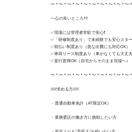
〜＊〜＊〜＊〜＊〜＊〜＊〜＊〜＊〜＊〜＊〜＊
一心の良いところ‼️‼️

✅現場には管理者常駐で安心❗️

✅「研修制度あり」で未経験でも安心スタート
✅前払い制度あり（急な出費にも対応OK）

✅車両リース制度あり（車がなくても大丈夫）
✅直行直帰OK（自宅からそのまま現場へ）

〜＊〜＊〜＊〜＊〜＊〜＊〜＊〜＊〜＊〜＊〜＊
/////求める方/////

・普通自動車免許（AT限定OK）

・業務委託の働き方に挑戦したい方

・安定よりも“高収入”を狙いたい方
