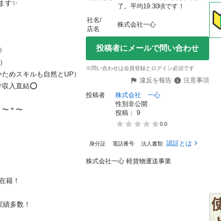
✨

了。平均19:30頃です！
社名/
株式会社一心
店名
投稿者にメールで問い合わせ




※問い合わせは会員登録とログイン必須です
めスキルも自然とUP）

違反を報告
注意事項
直結⭕️

投稿者
株式会社　一心
性別非公開
〜

投稿： 
9
0.0
認証とは
身分証
電話番号
法人書類
株式会社一心 軽貨物運送事業
！

多数！
