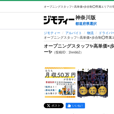
神奈川
版
都道府県選択
ジモティー
アルバイト
物流
ドライバ
オープニングスタッフ✨高単価×歩合制⭕️専属
オープニングスタッフ✨高単価×歩
ー✨
（投稿ID : 1hmbb2）
ポスト
いいね！