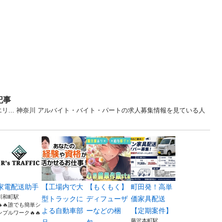
記事
リ... 神奈川 アルバイト・バイト・パートの求人募集情報を見ている人
家電配送助手
【工場内で大
【もくもく】
町田発！高単
川和町駅
型トラックに
ディフューザ
価家具配送
🔥🔥誰でも簡単シ
よる自動車部
ーなどの梱
【定期案件】
ンプルワーク🔥🔥
.
藤沢本町駅