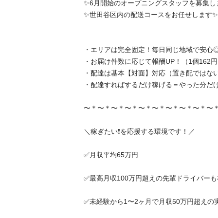
✨6月開始のオープニングスタッフを募集します
✨世田谷区内の配送コースをお任せします✨

・エリアは完全固定！毎日同じ地域で安心◎
・お届け件数に応じて報酬UP！（1個162円）
・配達は基本【対面】対応（置き配ではないた
・配達すればするだけ稼げる＝やった分だけ収入
〜＊〜＊〜＊〜＊〜＊〜＊〜＊〜＊〜＊〜＊〜＊
＼稼ぎたい❗️を応援する環境です！／

✅月収平均65万円

✅最高月収100万円超えの先輩ドライバーも在籍
✅未経験から1〜2ヶ月で月収50万円超えの実績