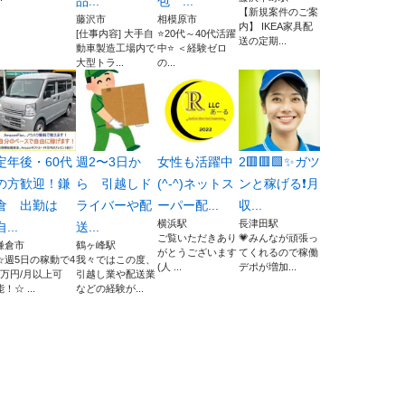
品...
包 ...
【新規案件のご案
藤沢市
相模原市
内】 IKEA家具配
[仕事内容] 大手自
⭐20代～40代活躍
送の定期...
動車製造工場内で
中⭐ ＜経験ゼロ
大型トラ...
の...
定年後・60代
週2〜3日か
女性も活躍中
2🟥🟥🟩✨ガツ
の方歓迎！鎌
ら 引越しド
(^-^)ネットス
ンと稼げる❗️月
倉 出勤は
ライバーや配
ーパー配...
収...
横浜駅
長津田駅
自...
送...
ご覧いただきあり
💗みんなが頑張っ
鎌倉市
鶴ヶ峰駅
がとうございます
てくれるので稼働
☆週5日の稼動で4
我々ではこの度、
(⁠人⁠ ⁠...
デポが増加...
0万円/月以上可
引越し業や配送業
能！☆ ...
などの経験が...