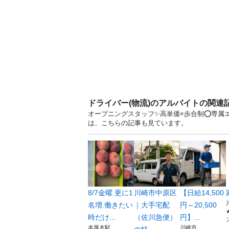
ドライバー(物流)のアルバイトの関連
オープニングスタッフ✨高単価×歩合制⭕️専属エ
は、こちらの記事も見ています。
8/7金曜.更に1
川崎市中原区
【日給14,500
名増.働きたい
｜大手宅配
円～20,500
時だけ...
（佐川急便）
円】...
本厚木駅
川崎市
..