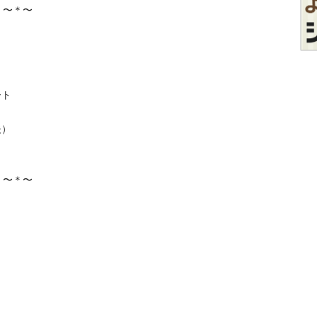
〜





〜
