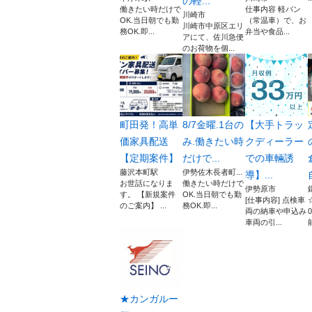
の軽...
働きたい時だけで
仕事内容 軽バン
川崎市
OK.当日朝でも勤
（常温車）で、お
川崎市中原区エリ
務OK.即...
弁当や食品...
アにて、佐川急便
のお荷物を個...
町田発！高単
8/7金曜.1台の
【大手トラッ
価家具配送
み.働きたい時
クディーラー
【定期案件】
だけで...
での車輛誘
藤沢本町駅
伊勢佐木長者町...
導】...
お世話になりま
働きたい時だけで
伊勢原市
す。 【新規案件
OK.当日朝でも勤
[仕事内容] 点検車
のご案内】 ...
務OK.即...
両の納車や申込み
車両の引...
★カンガルー