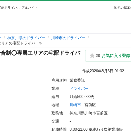
オープニングスタッフ✨高単価×歩合制⭕️専属エリアの宅配ドライバー✨ (株式会社 一心) 川崎のドライバーの無料求人広告・アルバイト・バイト募集情報｜ジモティー
アルバイト
地元の掲示
ー
神奈川県のドライバー
川崎市のドライバー
エリアの宅配ドライバー✨
合制⭕️専属エリアの宅配ドライバ
20
お気に入り登録
作成
2026年8月6日 01:32
雇用形態
業務委託
業種
ドライバー
給与
月給500,000円
地域
川崎市
 - 宮前区
勤務地
神奈川県川崎市宮前区
交通
-
勤務時間
8:00-21:00 ※終わり次第業務終