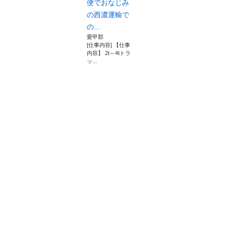
便でおなじみ
の西濃運輸で
の...
愛甲郡
[仕事内容] 【仕事
内容】 2t～4tトラ
ッ...