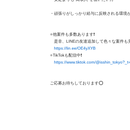
・頑張りがしっかり給与に反映される環境が良い
⭐️他案件も多数あります❗️

　是非、LINEの友達追加して色々な案件も見て
https://lin.ee/OE4yXYB
⭐️TikTokも配信中❗️

https://www.tiktok.com/@isshin_tokyo
ご応募お待ちしております⭕️