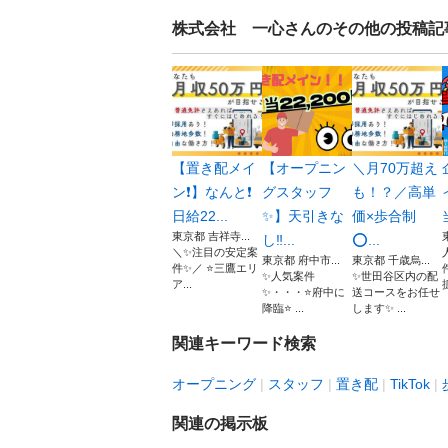
株式会社 一心
さんのその他の投稿記
【置き配メイ
【オープニン
＼月70万超え
ン❗️】なんと❗️
グスタッフ
も！？／高単
日給22...
✨】天引きな
価×歩合制
東京都 吉祥寺...
し‼...
⭕...
＼✨注目の安定案
東京都 府中市...
東京都 千歳烏...
件✨／ ⭐️三鷹エリ
✨人気案件
✨世田谷区内の配
ア...
✨・・・⭐️府中に
送コースをお任せ
降臨⭐️ ...
します✨ ...
関連キーワード検索
オープニング
スタッフ
置き配
TikTok
関連の掲示板