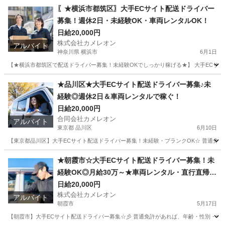
東京
墨田区
ドライバー
積み込み
〖★横浜市都筑区〗大手ECサイト配送ドライバー
募集！週休2日・未経験OK・車両レンタルOK！
日給20,000円
株式会社カメレオン
アルバイト
神奈川県 横浜市
6月1日
【★横浜市都筑区で配送ドライバー募集！未経験OKでしっかり稼げる★】 大手ECサ
神奈川
横浜市
ドライバー
積み込み
★品川区★大手ECサイト配送ドライバー募集♪未
経験◎週休2日＆車両レンタルで稼ぐ！
日給20,000円
合同会社カメレオン
アルバイト
東京都 品川区
6月10日
【東京都品川区】大手ECサイト配送ドライバー募集！未経験・ブランクOK☆ 普通免許が
東京
品川区
ドライバー
積み込み
★朝霞市☆大手ECサイト配送ドライバー募集！未
経験OK◎月給30万～★車両レンタル・直行直帰
可！
日給20,000円
株式会社カメレオン
アルバイト
朝霞市
5月17日
【朝霞市】大手ECサイト配送ドライバー募集☆彡 普通免許があれば、年齢・性別・学