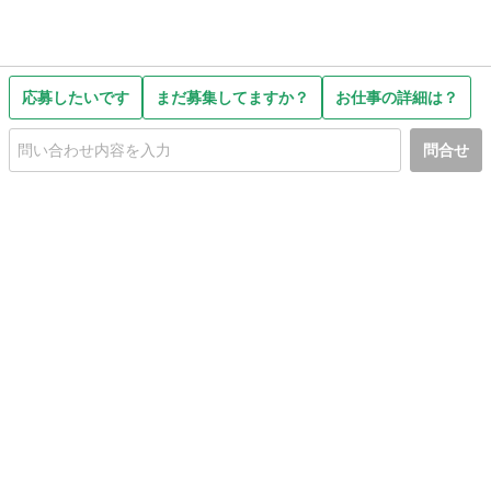
応募したいです
まだ募集してますか？
お仕事の詳細は？
問合せ
初めての方へ
利用規約
プライバシーポリシー
プライバシー・ステートメント
健全化に資する運用方針
お問い合わせ
運営会社
サイトマップ
ご利用ガイド
フリーワードで探す
PC版で表示
都道府県選択