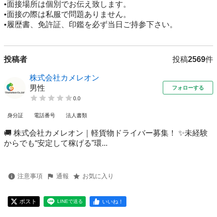
•面接場所は個別でお伝え致します。

•面接の際は私服で問題ありません。

•履歴書、免許証、印鑑を必ず当日ご持参下さい。
投稿者
投稿
2569
件
株式会社カメレオン
男性
フォローする
0.0
身分証
電話番号
法人書類
🚚 株式会社カメレオン｜軽貨物ドライバー募集！ ✨未経験
からでも“安定して稼げる”環...
注意事項
通報
お気に入り
ポスト
いいね！
LINEで送る