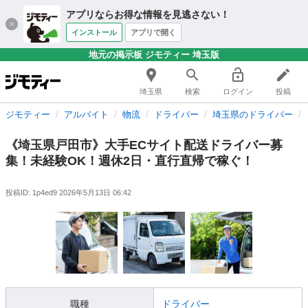
アプリならお得な情報を見逃さない！
インストール
アプリで開く
地元の掲示板 ジモティー 埼玉版
埼玉県
検索
ログイン
投稿
ジモティー
アルバイト
物流
ドライバー
埼玉県のドライバー
《埼玉県戸田市》大手ECサイト配送ドライバー募
集！未経験OK！週休2日・直行直帰で稼ぐ！
投稿ID: 1p4ed9
2026年5月13日 06:42
職種
ドライバー