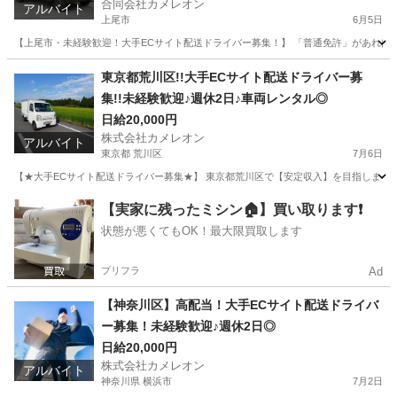
合同会社カメレオン
アルバイト
上尾市
6月5日
【上尾市・未経験歓迎！大手ECサイト配送ドライバー募集！】 「普通免許」があればOK！
埼玉
上尾市
ドライバー
積み込み
東京都荒川区!!大手ECサイト配送ドライバー募
集!!未経験歓迎♪週休2日♪車両レンタル◎
日給20,000円
株式会社カメレオン
アルバイト
東京都 荒川区
7月6日
【★大手ECサイト配送ドライバー募集★】 東京都荒川区で【安定収入】を目指しませ
東京
荒川区
ドライバー
積み込み
【実家に残ったミシン🏠】買い取ります❗️
状態が悪くてもOK！最大限買取します
プリフラ
Ad
【神奈川区】高配当！大手ECサイト配送ドライバ
ー募集！未経験歓迎♪週休2日◎
日給20,000円
株式会社カメレオン
アルバイト
神奈川県 横浜市
7月2日