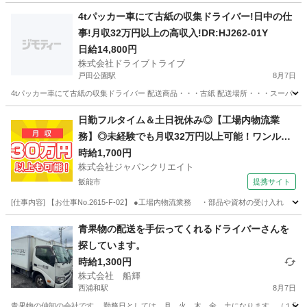
埼玉
富士見市
ふじみ野駅
ドライバー
給料日
4tパッカー車にて古紙の収集ドライバー!日中の仕
事!月収32万円以上の高収入!DR:HJ262-01Y
日給14,800円
株式会社ドライブトライブ
戸田公園駅
8月7日
4tパッカー車にて古紙の収集ドライバー 配送商品・・・古紙 配送場所・・・スーパー・ドラッグ
埼玉
戸田市
戸田公園駅
ドライバー
番号
日勤フルタイム＆土日祝休み◎【工場内物流業
務】◎未経験でも月収32万円以上可能！ワンルー
ム寮完備！
時給1,700円
株式会社ジャパンクリエイト
飯能市
提携サイト
[仕事内容] 【お仕事No.2615-F-02】 ●工場内物流業務 ・部品や資材の受け
埼玉
飯能市
その他
青果物の配送を手伝ってくれるドライバーさんを
探しています。
時給1,300円
株式会社 船輝
西浦和駅
8月7日
青果物の仲卸の会社です。 勤務日としては、月、火、木、金、土になります。（１日か