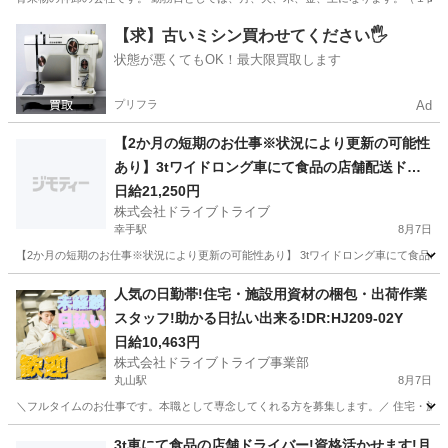
埼玉
さいたま市
西浦和駅
ドライバー
社会福祉法人
【求】古いミシン買わせてください🖐️
状態が悪くてもOK！最大限買取します
プリフラ
Ad
【2か月の短期のお仕事※状況により更新の可能性
あり】3tワイドロング車にて食品の店舗配送ドラ
イバー!週休2日!!経験活かせます!DR:HJ278-01Y
日給21,250円
株式会社ドライブトライブ
幸手駅
8月7日
【2か月の短期のお仕事※状況により更新の可能性あり】 3tワイドロング車にて食品の店舗配
埼玉
幸手市
幸手駅
ドライバー
短期
人気の日勤帯!住宅・施設用資材の梱包・出荷作業
スタッフ!助かる日払い出来る!DR:HJ209-02Y
日給10,463円
株式会社ドライブトライブ事業部
丸山駅
8月7日
＼フルタイムのお仕事です。本職として専念してくれる方を募集します。／ 住宅・施設用資材
埼玉
上尾市
丸山駅
ドライバー
スタッフ
3t車にて食品の店舗ドライバー!資格活かせます!月