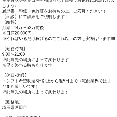
希望月収や稼働日時も相談可能！面接でお気軽にお話ししま
しょう♪

履歴書・印鑑・免許証をお持ちの上、ご応募ください！

【面談】にて詳細をご説明します！

【給料】

月給 : 44万〜52万前後

※日額20,000円

※やればやるだけ稼げるのでこれ以上の方も実際はいます!!!!

【勤務時間】

9:00〜21:00

※配属先の場所によって変わります

※早く終わる時もあります

【休日•休暇】

・シフト希望制週3日以上から週5日まで（宅配業界ではま
だまだ珍しいです）

※配属先の場所によって変わります

【勤務地】

埼玉県戸田市
