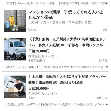
【戸田市】Amazon配送ドライバー大募集！【普通免許でOK】未経験・学歴・職歴不
埼玉
戸田市
ドライバー
積み込み
マンションの清掃、手伝ってくれる人いま
せんか？😭🙏
日給例1万円〜 / 登録不要！高時給求人多数✨
Lacotto
Ad
《千葉》船橋・江戸川発☆大手EC高単価配送ドラ
イバー募集！未経験OK・研修有・車両レンタルO
K！
日給19,000円
株式会社カメレオン
アルバイト
千葉県 船橋市
5月7日
【高収入ドライバー募集！】江戸川区・船橋発！大手ECサイトの配送で月給44万～52
千葉
船橋市
ドライバー
積み込み
〖上尾市〗高配当！大手ECサイト配送ドライバー
募集〖未経験歓迎〗週休2日/月給制
日給20,000円
合同会社カメレオン
アルバイト
上尾市
5月18日
【埼玉県上尾市】大手ECサイト配送ドライバー大募集！☆未経験・ブランクOK☆ 「普