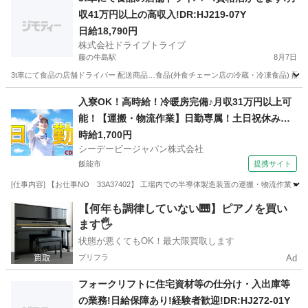
収41万円以上の高収入!DR:HJ219-07Y
日給18,790円
株式会社ドライブトライブ
藤の牛島駅
8月7日
3t車にて食品の店舗ドライバー 配送商品…食品(外食チェーン店の冷蔵・冷凍食品) 配送場所
埼玉
さいたま市
藤の牛島駅
ドライバー
番号
入寮OK！高時給！冷暖房完備♪月収31万円以上可
能！【運搬・物流作業】日勤専属！土日祝休み！
自動車通勤OK！無料送迎バスあり！
時給1,700円
シーデーピージャパン株式会社
飯能市
提携サイト
[仕事内容] 【お仕事NO 33A37402】 工場内での半導体製造装置の運搬・物流作業
埼玉
飯能市
その他
【何年も調律していない🎹】ピアノを買い
ます🖐️
状態が悪くてもOK！最大限買取します
プリフラ
Ad
フォークリフトに住宅資材等の仕分け・入出庫等
の業務!日給保障あり!経験者歓迎!DR:HJ272-01Y