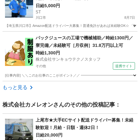
日給5,000円
ST
川口市
8月7日
【埼玉県川口市】Amazon配送ドライバー大募集！普通免許があれば未経験OK☆ 「稼
埼玉
川口市
ドライバー
Amazon
パックジュースの工場で機械補助／時給1300円／
寮完備／未経験可［月収例］31.8万円以上可
時給1,300円
株式会社サンキョウテクノスタッフ
その他
提携サイト
[仕事内容] ＼＼このお仕事のここがポイント／／ ━━━━━━━━━━━━━━━━━
埼玉
その他
ドライバー
もっと見る
株式会社カメレオン
さんのその他の投稿記事：
上尾市★大手ECサイト配送ドライバー募集！未経
験歓迎！月給・日額・週休2日！
日給20,000円