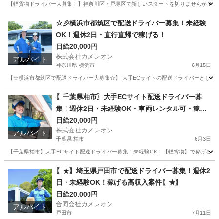
【軽貨物ドライバー大募集！】神奈川区・戸塚区で新しいスタートを切りませんか？☆普通
神奈川
横浜市
ドライバー
荷物
☆彡横浜市都筑区で配送ドライバー募集！未経験
OK！週休2日・直行直帰で稼げる！
日給20,000円
株式会社カメレオン
アルバイト
神奈川県 横浜市
6月15日
【☆横浜市都筑区で配送ドライバー大募集☆】 大手ECサイトの配送ドライバーとして
神奈川
横浜市
ドライバー
積み込み
〖千葉県柏市〗大手ECサイト配送ドライバー募
集！週休2日・未経験OK・車両レンタル可・稼げ
る！
日給20,000円
株式会社カメレオン
アルバイト
千葉県 柏市
6月3日
【千葉県柏市】大手ECサイト配送ドライバー募集！未経験OK！【軽貨物】で稼げるチャ
千葉
柏市
ドライバー
積み込み
〖★〗埼玉県戸田市で配送ドライバー募集！週休2
日・未経験OK！稼げる高収入案件〖★〗
日給20,000円
合同会社カメレオン
アルバイト
戸田市
7月11日