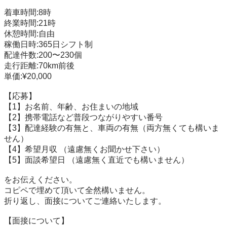
着車時間:8時

終業時間:21時

休憩時間:自由

稼働日時:365日シフト制

配達件数:200〜230個

走行距離:70km前後

単価:¥20,000

【応募】

【1】お名前、年齢、お住まいの地域

【2】携帯電話など普段つながりやすい番号

【3】配達経験の有無と、車両の有無（両方無くても構いま
せん）

【4】希望月収 （遠慮無くお聞かせ下さい）

【5】面談希望日 （遠慮無く直近でも構いません）

をお伝えください。

コピペで埋めて頂いて全然構いません。

折り返し、面接についてご連絡いたします。

【面接について】
