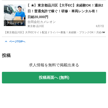
埼玉
朝霞市
ドライバー
積み込み
〖★〗東京都品川区【大手EC】未経験OK！週休2
日！普通免許で稼ぐ！研修・車両レンタル有！
日給20,000円
合同会社カメレオン
アルバイト
東京都 品川区
6月7日
【東京都品川区】大手ECサイト配送ドライバー募集！未経験・ブランクOK！月給44万～
東京
品川区
ドライバー
積み込み
ページTOPへ
投稿
求人情報を無料で掲載出来る
投稿画面へ (無料)