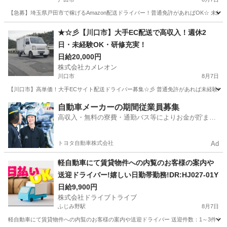
【急募】埼玉県戸田市で稼げるAmazon配送ドライバー！普通免許があればOK☆ 未
埼玉
戸田市
ドライバー
積み込み
★☆彡【川口市】大手EC配送で高収入！週休2
日・未経験OK・研修充実！
日給20,000円
株式会社カメレオン
川口市
8月7日
【川口市】高単価！大手ECサイト配送ドライバー募集☆彡 普通免許があれば未経験OK！
埼玉
川口市
ドライバー
積み込み
自動車メーカーの期間従業員募集
高収入・無料の寮費・通勤バス等によりお金が貯まり
やすい環境
トヨタ自動車株式会社
Ad
軽自動車にて賃貸物件への内覧のお客様の案内や
送迎ドライバー!嬉しい日勤帯勤務!DR:HJ027-01Y
日給9,900円
株式会社ドライブトライブ
ふじみ野駅
8月7日
軽自動車にて賃貸物件への内覧のお客様の案内や送迎ドライバー 送迎件数：1～3件 送迎場所：