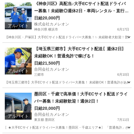
埼玉
上尾市
ドライバー
積み込み
《神奈川区》高配当♪大手ECサイト配送ドライバ
ー募集！未経験◎週休2日・車両レンタル・直行直
帰OK
日給20,000円
株式会社カメレオン
アルバイト
神奈川県 横浜市
6月17日
【神奈川区・戸塚区】大手ECサイト配送ドライバー大募集！✨ 未経験者大歓迎！普通免許
神奈川
横浜市
ドライバー
荷物
【埼玉県三郷市】大手ECサイト配送〖週休2日〗
未経験OK！普通免許で稼げる！
日給21,500円
合同会社カメレオン
アルバイト
三郷市
6月10日
【埼玉県三郷市】大手ECサイト配送ドライバー大募集！ 未経験OK！普通免許があれば
埼玉
三郷市
ドライバー
積み込み
墨田区・千歳で高単価！大手ECサイト配送ドライ
バー募集！未経験歓迎！週休2日！
日給20,000円
合同会社カメレオン
アルバイト
東京都 墨田区
7月11日
〖★大手ECサイト配送ドライバー大募集！墨田区・千歳エリア★〗 「普通免許」があれば