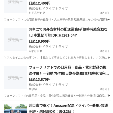
日給12,400円
株式会社ドライブトライブ
杉戸高野台駅
8月7日
フォークリフトに住宅資材等の仕分け・入出庫等の業務 取扱商品…その他(住宅資材等) 作業比率
埼玉
北葛飾郡
杉戸高野台駅
その他
フォークリフト
3t車にてお弁当材料の配送業務!研修時時給変動な
し!車通勤可能!DR:HJ261-04Y
日給18,900円
株式会社ドライブトライブ
みずほ台駅
8月7日
＼フルタイムのお仕事です。本職として専念してくれる方を募集します。／ 3t車にてお弁当材料
埼玉
富士見市
みずほ台駅
ドライバー
番号
フォークリフトでの日用品・食品・電化製品の搬
送作業と一部構内作業!日勤帯勤務!無料駐車場完
備!DR:HJ013-02Y
日給13,870円
株式会社ドライブトライブ
加須駅
8月7日
フォークリフトでの日用品・食品・電化製品の搬送作業と一部構内作業 取扱商品…商品(食品・日
埼玉
加須市
加須駅
その他
フォークリフト
川口市で稼ぐ！Amazon配送ドライバー募集♪普通
免許・未経験OK！週休2日！