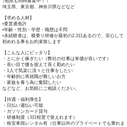
↓他県も同時募集中！！

埼玉県、東京都、神奈川県などなど

【求める人材】

•要普通免許

•年齢・性別・学歴・職歴は不問

•未経験者は、横乗り研修が最初の2.3日あるので、安心して
初めれる事をお約束致します

【こんな人にピッタリ】

・とにかく稼ぎたい（弊社の仕事は単価が良いです）

・長い目で腰を据えて長く勤めたい

・1人で気楽に淡々と仕事をしたい

・年齢的に再就職が難しいお方

・家族を養う為に奮闘したい

などなど、お気軽にご相談ください。

【待遇・福利厚生】

・日払い週払い可能

・ガソリンカード貸与

・研修制度（3日程度で覚えれます）

・格安車両レンタル有（仕事以外のプライベートでも乗れま