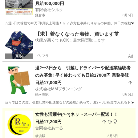
zon Flex】で稼ぎましょう！
月給400,000円
有限会社シルク
鎌倉市
8月5日
☆週5日の稼動で40万円/月以上可能！☆ ☆夕方仕事終わりからの稼働、休日の稼動で20万
神奈川
鎌倉市
配送
Amazon
【求】着なくなった着物、買います👘
状態が悪くてもOK！最大限買取します
プリフラ
Ad
週2〜3日から 引越しドライバーや配送業経験者
のみ募集! 早く終わっても日給17000円 業務委託
日給17,000円
株式会社MMプランニング
鶴ヶ峰駅
8月5日
我々ではこの度、引越し業や配送業などの経験があって、週2～3日程度で入れるトラック
神奈川
横浜市
鶴ヶ峰駅
配送
配送業
女性も活躍中(^-^)ネットスーパー配送！！
日給17,200円
合同会社あーる
横浜駅
8月5日