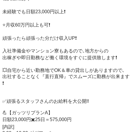
未経験でも日額23,000円以上❗️

⭐️月収60万円以上も可❗️

頑張ったら頑張った分だけ収入UP❗️

入社準備金やマンション寮もあるので､地方からの

出稼ぎや即日勤務など働く環境をすぐに提供致します❗️

💥自宅から近い勤務地でOK＆車の貸出しがありますので､

出社することなく『直行直帰』でスムーズに勤務が出来ます
❗️

✅頑張るスタッフさんのお給料を大公開!!

💪【ガッツリプランA】

日額23,000円✖️25日＝575,000円

[内訳]
