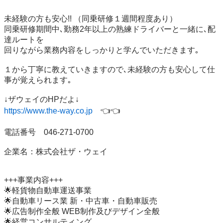
未経験の方も安心!! （同乗研修１週間程度あり）

同乗研修期間中､勤務2年以上の熟練ドライバーと一緒に､配
達ルートを

回りながら業務内容をしっかりと学んでいただきます｡

１から丁寧に教えていきますので､未経験の方も安心して仕
事が覚えられます｡

https://www.the-way.co.jp
　👈👈

電話番号　046-271-0700

企業名：株式会社ザ・ウェイ

+++事業内容+++

🌟軽貨物自動車運送事業

🌟自動車リース業 新・中古車・自動車販売

🌟広告制作全般 WEB制作及びデザイン全般

🌟経営コンサルティング
