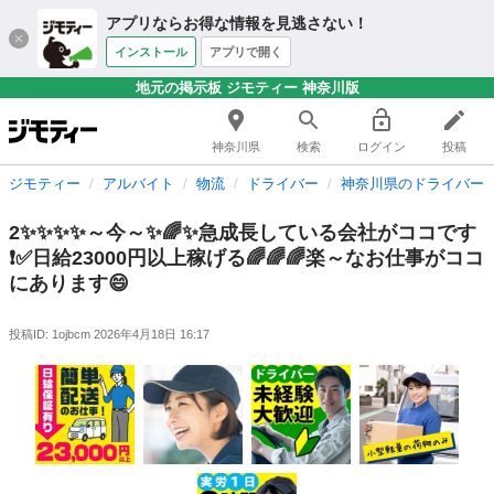
アプリならお得な情報を見逃さない！
インストール
アプリで開く
地元の掲示板 ジモティー 神奈川版
神奈川県
検索
ログイン
投稿
ジモティー
アルバイト
物流
ドライバー
神奈川県のドライバー
2✨✨✨✨～今～✨🌈✨急成長している会社がココです
❗️✅日給23000円以上稼げる🌈🌈🌈楽～なお仕事がココ
にあります😄
投稿ID: 1ojbcm
2026年4月18日 16:17