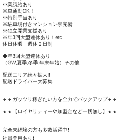
※業績給あり！

※車通勤OK！

※特別手当あり！

※駐車場付きマンション寮完備！

※独立開業支援あり！

※年3回大型連休あり！etc

休日休暇　週休２日制

◆年3回大型連休あり

（GW,夏季,冬季,年末年始）その他

配送エリア続々拡大!!

配送ドライバー大募集

🔹🔹ガッツリ稼ぎたい方を全力でバックアップ🔹🔹

🔸🔸【ロイヤリティーや加盟金など一切無し】🔸🔸

完全未経験の方も多数活躍中❗️

社員登用あり❗️
