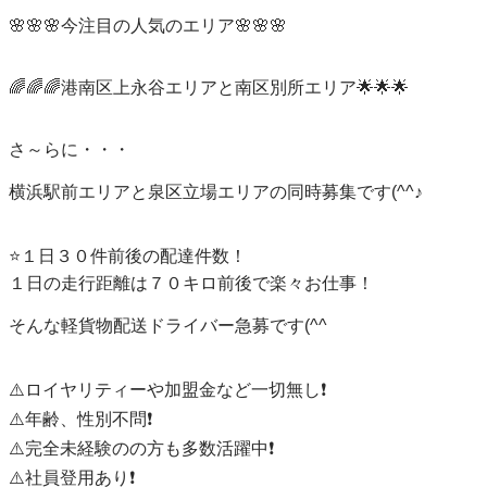
🌸🌸🌸今注目の人気のエリア🌸🌸🌸

🌈🌈🌈港南区上永谷エリアと南区別所エリア🌟🌟🌟

さ～らに・・・

横浜駅前エリアと泉区立場エリアの同時募集です(^^♪

⭐️１日３０件前後の配達件数！

１日の走行距離は７０キロ前後で楽々お仕事！

そんな軽貨物配送ドライバー急募です(^^

⚠️ロイヤリティーや加盟金など一切無し❗️

⚠️年齢、性別不問❗️

⚠️完全未経験のの方も多数活躍中❗️

⚠️社員登用あり❗️
