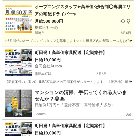
オープニングスタッフ✨高単価×歩合制⭕️専属エリ
アの宅配ドライバー✨
月給500,000円
株式会社一心
川崎市
8月6日
✨6月開始のオープニングスタッフを募集します✨ ✨世田谷区内の配送コースをお任せしま
神奈川
川崎市
ドライバー
東京
世田谷区
ドライバー
町田発！高単価家具配送【定期案件】
日給19,000円
オープニング
合同会社Aurora
藤沢本町駅
8月6日
【新規案件のご案内】 IKEA家具配送の定期案件がスタートします。 【勤務地】 町田市鶴間 【報
神奈川
藤沢市
藤沢本町駅
ドライバー
スポット
マンションの清掃、手伝ってくれる人いま
せんか？😭🙏
日給例1万円〜 / 登録不要！高時給求人多数✨
Lacotto
Ad
町田発！高単価家具配送【定期案件】
日給19,000円