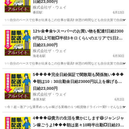
は楽チンで女子いっぱい✨安定収入😄完全週休2日
日給23,000円
株式会社ザ・ウェイ
制だよ💗
アルバイト
番田駅
6月13日
✨✨自分のペースで仕事が出来るこの仕事が最高❗️ 休憩の時間なども自分次第で自由に取
神奈川
相模原市
番田駅
配送
ネットスーパー
12✨🌼🔶🌼✨スーパーのお買い物を配達❗️日給2300
0円以上可能💥半径3キロくらいのエリアで1日25
件前後配るだけ❗️💛
日給23,000円
株式会社ザ・ウェイ
アルバイト
海老名駅
6月30日
✨✨自分のペースで仕事が出来るこの仕事が最高❗️ 休憩の時間なども自分次第で自由に取
神奈川
海老名市
海老名駅
配送
ネットスーパー
5🔷🔶🔷🔶完全日給保証で閑散期も関係無い🔶🔷🔶
🔷朝は10：30出勤🌼日給23000円以上を稼げる💯
楽しく仕事したい人～大集合🎵軽貨物ドライバー
日給23,000円
株式会社ザ・ウェイ
🌸
アルバイト
本厚木駅
6月2日
✨今！超～激アツな業界めっちゃ稼げる業種の１つ軽貨物ドライバー業❗️ ✨そんなお仕事を
神奈川
厚木市
本厚木駅
ドライバー
ネットスーパー
4🔶🔶🔶😄貴方の生活を豊かにします😄ジャンジャ
ン稼ごうよ❗️🔶🔶🔶朝は楽々10時半出勤💥日給230