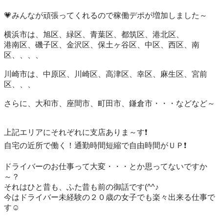
💗みんなが頑張ってくれるので稼働デポが増加しました～

横浜市は、旭区、緑区、青葉区、都筑区、港北区、

港南区、磯子区、金沢区、保土ヶ谷区、中区、西区、南
区、、、、

川崎市は、中原区、川崎区、高津区、幸区、麻生区、宮前
区、、、

さらに、大和市、座間市、町田市、鎌倉市・・・などなど～

上記エリアにそれぞれに支店ありま～す❗️

自宅の近所で働く！通勤時間短縮で自由時間がＵＰ❗️

ドライバーのお仕事って大変・・・とか思ってないですか
～？

それはひと昔も、ふた昔も前の御話です(^^♪

今はドライバー未経験の２０歳の女子でも楽々出来る仕事で
す☺
