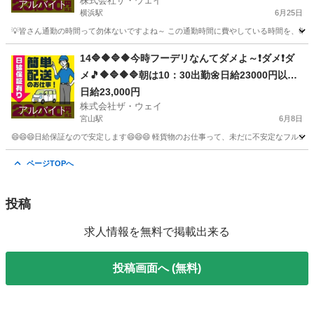
株式会社ザ・ウェイ
アルバイト
横浜駅
6月25日
💡皆さん通勤の時間って勿体ないですよね～ この通勤時間に費やしている時間を、毎日積
神奈川
横浜市
横浜駅
配送
ネットスーパー
14🔷🔶🔷🔶今時フーデリなんてダメよ～❗ダメ❗ダ
メ🎵🔶🔷🔶🔷朝は10：30出勤🌼日給23000円以上
を稼げる💯楽しく仕事したい人～大集合🎵軽貨物
日給23,000円
株式会社ザ・ウェイ
ドライバー🌸🌸
アルバイト
宮山駅
6月8日
😄😄😄日給保証なので安定します😄😄😄 軽貨物のお仕事って、未だに不安定なフルコ
神奈川
平塚市
宮山駅
ドライバー
ギグワーク
ページTOPへ
投稿
求人情報を無料で掲載出来る
投稿画面へ (無料)