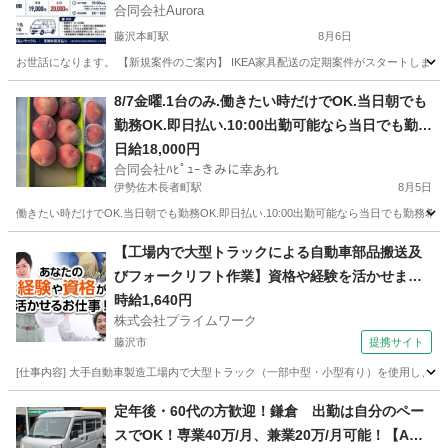
合同会社Aurora
藤沢本町駅
8月6日
お世話になります。 【新規案件のご案内】 IKEA家具配送の定期案件がスタートします。 【勤務地
神奈川
藤沢市
藤沢本町駅
配送
スポット
8/7金曜.1台のみ.働きたい時だけでOK.当日朝でも
勤務OK.即日払い.10:00出勤可能なら当日でも勤務
希望受付OK.未経験老若男女OK年齢制限なし.希望
日給18,000円
合同会社ﾊﾋﾟｭｰきみに幸あれ
日のみOK.10月までの期間でさくらんぼ、桃、ぶ
伊勢佐木長者町駅
8月5日
どう集荷のみ運搬スタッフ.軽貨物黒ナンバー持ち
働きたい時だけでOK.当日朝でも勤務OK.即日払い.10:00出勤可能なら当日でも勤務希
込み可能者
神奈川
横浜市
伊勢佐木長者町駅
物流
スタッフ
【工場内で大型トラックによる自動車部品搬送及
びフォークリフト作業】資格や経験を活かせま
す！
時給1,640円
株式会社プライムワーク
藤沢市
提携サイト
[仕事内容] 大手自動車製造工場内で大型トラック（一部中型・小型有り）を使用し
神奈川
藤沢市
ドライバー
定年後・60代の方歓迎！鎌倉 出勤は自分のペー
スでOK！専業40万/月、兼業20万/月可能！【Ama