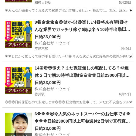
相模大野駅
5月20日
💗みんなが頑張ってくれるので稼働デポが増加しました～ 横浜市は、旭区、緑区、青葉区
神奈川
相模原市
相模大野駅
ドライバー
ネットスーパー
9😁🌼🌼🌼🌼😄儲かる❗️😄楽しい❗️😄将来有望❗️😄そ
んな業界でガッチリ稼ぐ❗️朝は楽々10時半出勤💥日
給23000円以上❗️事業拡大につき大量募集❗️❗️❗️
日給23,000円
株式会社ザ・ウェイ
アルバイト
本厚木駅
6月5日
💗💗とにかく忙しくて猫の手も借りたーい😁 そんな次から次に好条件の案件が舞い込んでく
神奈川
厚木市
本厚木駅
配送
ネットスーパー
14🌸🌸🌸🌸え？まだ保証無しの宅配してる？🌞週
休２日で朝10時半出勤❗️🌸🌸🌸🌸日給23000円以上
🌸安定収入で女子いっぱい🎉さぁ～集まれ～
日給23,000円
株式会社ザ・ウェイ
アルバイト
香川駅
6月27日
😄😄😄日給保証なので安定します😄😄😄 軽貨物のお仕事って、未だに不安定なフルコ
神奈川
平塚市
香川駅
ドライバー
ギグワーク
6🔷🔷🔷😍今人気のネットスーパーのお仕事です🔷
🔶🔷🔷日給23000円以上可👍週休2日制で直行直帰
で楽々勤務🌼🌼🌼
日給23,000円
株式会社ザ・ウェイ