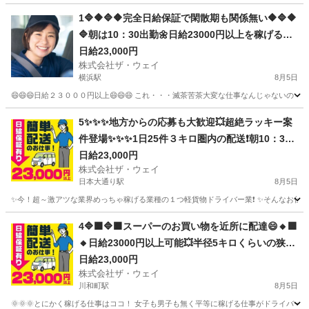
1🔷🔶🔷🔶完全日給保証で閑散期も関係無い🔶🔷🔶
🔷朝は10：30出勤🌼日給23000円以上を稼げる💯
楽しく仕事したい人～大集合🎵軽貨物ドライバー
日給23,000円
株式会社ザ・ウェイ
🌸
横浜駅
8月5日
😄😄😄日給２３０００円以上😄😄😄 これ・・・滅茶苦茶大変な仕事なんじゃないの～
神奈川
横浜市
横浜駅
配送
ネットスーパー
5✨✨✨地方からの応募も大歓迎💥超絶ラッキー案
件登場✨✨✨1日25件３キロ圏内の配送❗️朝10：30
出勤で2.3万円以上を楽々GET✨✨✨
日給23,000円
株式会社ザ・ウェイ
日本大通り駅
8月5日
✨今！超～激アツな業界めっちゃ稼げる業種の１つ軽貨物ドライバー業❗️ ✨そんなお仕事を
神奈川
横浜市
日本大通り駅
配送
ネットスーパー
4🔷🟧🔷🟧スーパーのお買い物を近所に配達😄🔸🟩
🔸日給23000円以上可能💥半径5キロくらいの狭い
エリアを1日25件前後配るだけ❗️💛
日給23,000円
株式会社ザ・ウェイ
川和町駅
8月5日
🌞🌞🌞とにかく稼げる仕事はココ！ 女子も男子も無く平等に稼げる仕事がドライバー