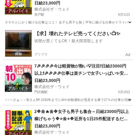
00円以上❗️事業拡大につき大量募集❗️❗️❗️
日給23,000円
株式会社ザ・ウェイ
アルバイト
登戸駅
6月11日
🌞🌞🌞とにかく稼げる仕事はココ！ 女子も男子も無く平等に稼げる仕事がドライバー
神奈川
川崎市
登戸駅
ドライバー
ネットスーパー
【求】壊れたテレビ売ってください📺✨
状態が悪くてもOK！最大限買取します
プリフラ
Ad
7🎉🎉🎉🎉今は軽貨物が熱い💡注目❗️日給23000円
以上❗️🎉🎉🎉🎉仕事は楽チンで女子いっぱい✨安定
収入😄完全週休2日制だよ💗
日給23,000円
株式会社ザ・ウェイ
アルバイト
門沢橋駅
5月15日
✨✨✨さぁ～～皆さん❗️❗️❗️ 2030年までにAIや自動運転が普及する事で27％の仕事が消滅
神奈川
平塚市
門沢橋駅
ドライバー
ネットスーパー
2🔷🌼🔥🌼🔷女子も男子も集合～日給23000円以上
稼げちゃう🔷⭐🌼⭐🔷近所を1日25件配送するだけ❗️
週休2日制のお仕事です😄
日給23,000円
株式会社ザ・ウェイ
アルバイト