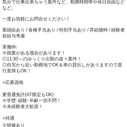
気分で仕事出来ちゃう案件など、勤務時間帯や休日自由など
など。

一度お気軽にお問合せください！

業績給あり / 各種手当あり / 特別手当あり / 昇給随時 / 経験者
前給与考慮

実働8h

※残業がある場合があります！

◎11:30～のゆっくり出勤の楽々案件！

◎自宅から近い勤務地でOK＆車の貸出しがありますので直
行直帰もOK！

⭐️応募資格

要普通免許(AT限定もOK)

※学歴･経験･年齢一切不問！

※未経験者大歓迎！

⭐️待遇

※研修あり
