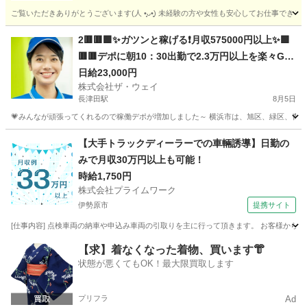
ご覧いただきありがとうございます(⁠人⁠ ⁠•͈⁠ᴗ⁠•͈⁠) 未経験の方や女性も安心してお仕
神奈川
横浜市
横浜駅
配送
ネットスーパー
2🟥🟥🟩✨ガツンと稼げる❗️月収575000円以上✨🟩
🟥🟥デポに朝10：30出勤で2.3万円以上を楽々GE
T❗️お寝坊さん大集合🎵軽貨物ドライバー🌸🌸
日給23,000円
株式会社ザ・ウェイ
長津田駅
8月5日
💗みんなが頑張ってくれるので稼働デポが増加しました～ 横浜市は、旭区、緑区、青葉区
神奈川
横浜市
長津田駅
ドライバー
ネットスーパー
【大手トラックディーラーでの車輛誘導】日勤の
みで月収30万円以上も可能！
時給1,750円
株式会社プライムワーク
伊勢原市
提携サイト
[仕事内容] 点検車両の納車や申込み車両の引取りを主に行って頂きます。 お客様から
神奈川
伊勢原市
ドライバー
【求】着なくなった着物、買います👘
状態が悪くてもOK！最大限買取します
プリフラ
Ad