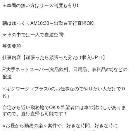
⚠️車両の無い方はリース制度も有り❗️

朝はゆっくりAM10:30～出勤＆直行直帰OK!

🎉車の中では一人で自遊空間!!

募集要項

仕事内容【頑張ったら頑張った分だけ収入UP↑↑】

☑️大手ネットスーパー(食品飲料、日用品、衣料品etc)などの
配送

☑️ギグワーク（プラスαのお仕事なのでやりたい人だけでＯ
Ｋ）

自宅から近い勤務地でOK＆希望者には車の貸出しがありま
すので、直行直帰も可能です！

⭐️お昼から勤務の楽々案件や、好きな時間、好きな時に、
