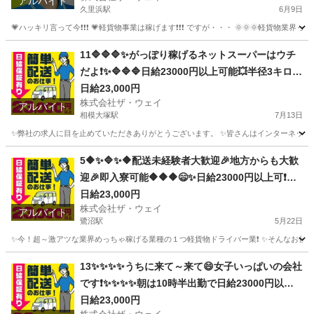
アルバイト
久里浜駅
6月9日
💗ハッキリ言って今❗️❗️❗️ 💗軽貨物事業は稼げます❗️❗️❗️ ですが・・・ 🌞🌞
神奈川
横須賀市
久里浜駅
配送
ネットスーパー
11🔷🔷🔷✨がっぽり稼げるネットスーパーはウチ
だよ❗️✨🔷🔷🔷日給23000円以上可能💥半径3キロエ
リアで1日25件前後配るだけ❗️
日給23,000円
株式会社ザ・ウェイ
アルバイト
相模大塚駅
7月13日
✨弊社の求人に目を止めていただきありがとうございます。 ✨皆さんはインターネットで日
神奈川
綾瀬市
相模大塚駅
ドライバー
ネットスーパー
5🔶✨🔷✨🔶配送未経験者大歓迎🎉地方からも大歓
迎🎉即入寮可能🔶🔶🔶😄✨日給23000円以上可❗️安
定収入😄軽貨物ドライバー💥
日給23,000円
株式会社ザ・ウェイ
アルバイト
鷺沼駅
5月22日
✨今！超～激アツな業界めっちゃ稼げる業種の１つ軽貨物ドライバー業❗️ ✨そんなお仕事を
神奈川
川崎市
鷺沼駅
ドライバー
ネットスーパー
13✨✨✨✨うちに来て～来て😄女子いっぱいの会社
です❗️✨✨✨✨朝は10時半出勤で日給23000円以上
も稼げます😄
日給23,000円