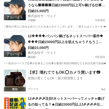
うなら🟩🟥🟩🟥日給23000円以上可✨稼げる仕事は
ココ💯
日給23,000円
株式会社ザ・ウェイ
アルバイト
戸部駅
6月25日
✨弊社の求人に目を止めていただきありがとうございます。 ✨皆さんはインターネットで日
神奈川
横浜市
戸部駅
ドライバー
ネットスーパー
12🔷🔶🔷🔶バンバン稼げるネットスーパー案件🔶
🔷🔶🔷日給23000円以上を狙えちゃう🚩もうここ
で決まりだね❗️❗️❗️
日給23,000円
株式会社ザ・ウェイ
アルバイト
横浜駅
6月10日
✨✨自分のペースで仕事が出来るこの仕事が最高❗️ 休憩の時間なども自分次第で自由に取
神奈川
横浜市
横浜駅
ドライバー
ネットスーパー
【求】壊れててもOK⭕️カメラ買います📷
状態が悪くてもOK！最大限買取します
プリフラ
Ad
12🎉🎉🎉🎉注目❗️ネットスーパーってメッチャ稼げ
るの知ってる？🔥日給23000円以上❗️🎉🎉🎉🎉仕事