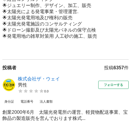
🌟ジュエリー制作、デザイン、加工、販売

🌟太陽光による発電事業・管理運営.

🌟太陽光発電用地及び権利の販売

🌟太陽光発電施設のコンサルティング

🌟ドローン撮影及び太陽光パネルの保守点検

🌟発電用地の雑草対策用 人工砂の施工、販売

投稿者
投稿
6357
件
株式会社ザ・ウェイ
男性
フォローする
0.0
身分証
電話番号
法人書類
創業2000年6月 太陽光発電所の運営、軽貨物配送事業、宝
飾品の製造販売を営んでおります株式...