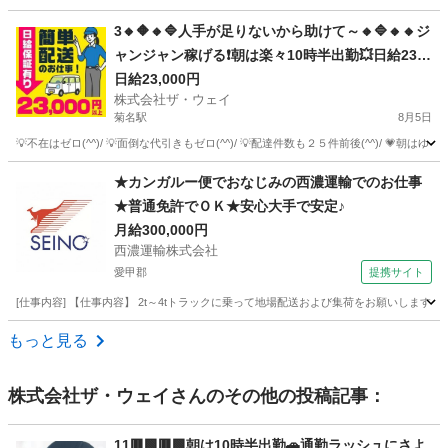
神奈川
横浜市
川和町駅
配送
ネットスーパー
3🔸🔶🔸🔷人手が足りないから助けて～🔸🔷🔸🔸ジ
ャンジャン稼げる❗️朝は楽々10時半出勤💥日給230
00円以上❗️事業拡大につき大量募集❗️❗️❗️
日給23,000円
株式会社ザ・ウェイ
菊名駅
8月5日
💡不在はゼロ(^^)/ 💡面倒な代引きもゼロ(^^)/ 💡配達件数も２５件前後(^^)/ 💗朝は
神奈川
横浜市
菊名駅
ドライバー
ネットスーパー
★カンガルー便でおなじみの西濃運輸でのお仕事
★普通免許でＯＫ★安心大手で安定♪
月給300,000円
西濃運輸株式会社
愛甲郡
提携サイト
[仕事内容] 【仕事内容】 2t～4tトラックに乗って地場配送および集荷をお願いしま
神奈川
愛甲郡
ドライバー
もっと見る
株式会社ザ・ウェイ
さんのその他の投稿記事：
11🟥🟩🟥🟩朝は10時半出勤🚗通勤ラッシュにさよ