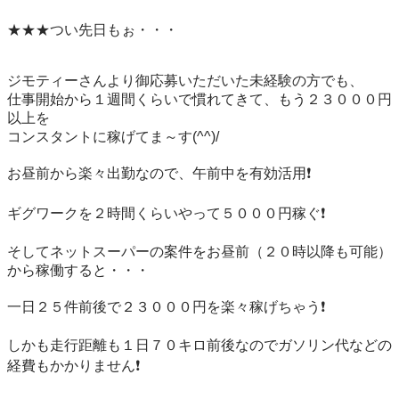
★★★つい先日もぉ・・・

ジモティーさんより御応募いただいた未経験の方でも、

仕事開始から１週間くらいで慣れてきて、もう２３０００円
以上を

コンスタントに稼げてま～す(^^)/

お昼前から楽々出勤なので、午前中を有効活用❗️

ギグワークを２時間くらいやって５０００円稼ぐ❗️

そしてネットスーパーの案件をお昼前（２０時以降も可能）
から稼働すると・・・

一日２５件前後で２３０００円を楽々稼げちゃう❗️

しかも走行距離も１日７０キロ前後なのでガソリン代などの
経費もかかりません❗️
