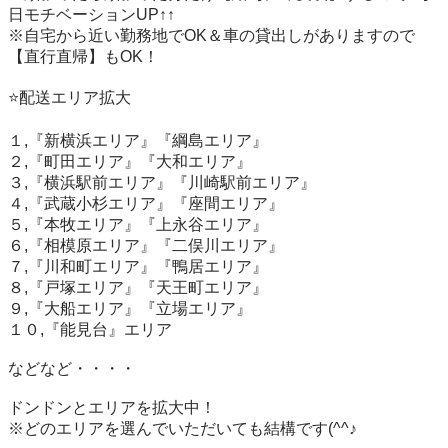
日モチベーションUP↑↑

※自宅から近い勤務地でOK＆車の貸出しがありますので
【直行直帰】もOK！

⭐️配送エリア拡大

１,『新横浜エリア』『綱島エリア』

２,『町田エリア』『大和エリア』

３,『横浜駅前エリア』『川崎駅前エリア』

４,『武蔵小杉エリア』『座間エリア』

５,『本牧エリア』『上永谷エリア』

６,『相模原エリア』『二俣川エリア』

７,『川和町エリア』『鴨居エリア』

８,『戸塚エリア』『天王町エリア』

９,『大船エリア』『立場エリア』

１０,『能見台』エリア

などなど・・・・

ドンドンとエリアを拡大中！

※どのエリアを選んでいただいても結構です(^^♪
