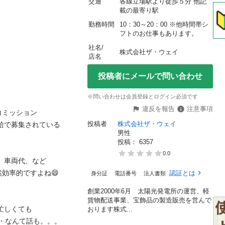
交通
各線立場駅より徒歩５分 他記
載の最寄り駅
勤務時間
10：30～20：00 ※他時間帯シ
フトのお仕事もあります。
社名/
株式会社ザ・ウェイ
店名
投稿者にメールで問い合わせ
※問い合わせは会員登録とログイン必須です
違反を報告
注意事項
ッション

投稿者
株式会社ザ・ウェイ
で募集されている

男性
投稿： 
6357
0.0
車両代、など

的ですよね😄

認証とは
身分証
電話番号
法人書類
創業2000年6月 太陽光発電所の運営、軽
貨物配送事業、宝飾品の製造販売を営んで
しくても

おります株式...
・なんて話も。。。
