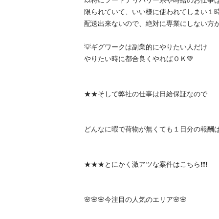
💥特にフードデリバリー系や時給のお仕事は
限られていて、いい様に使われてしまい１時間
配送出来ないので、絶対に専業にしない方が良いと
💡ギグワークは副業的にやりたい人だけ

やりたい時に都合良くやればＯＫ💚

★★そして弊社の仕事は日給保証なので

どんなに暇で荷物が無くても１日分の報酬は保障
★★★とにかく激アツな案件はこちら❗️❗️❗️

🌸🌸🌸今注目の人気のエリア🌸🌸
