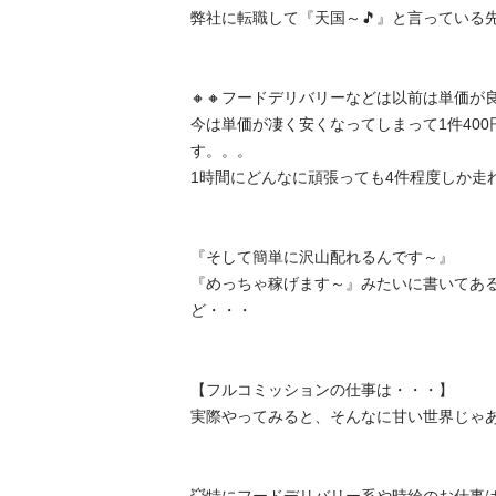
弊社に転職して『天国～🎵』と言っている先輩多
🔸🔸フードデリバリーなどは以前は単価が良
今は単価が凄く安くなってしまって1件40
す。。。

1時間にどんなに頑張っても4件程度しか走れま
『そして簡単に沢山配れるんです～』

『めっちゃ稼げます～』みたいに書いてあ
ど・・・

【フルコミッションの仕事は・・・】

実際やってみると、そんなに甘い世界じゃあり