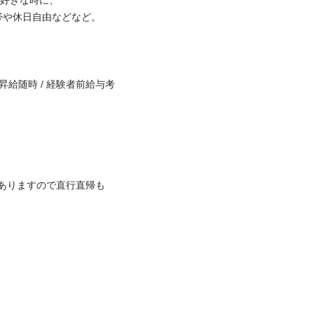
きな時に、

休日自由などなど。

 昇給随時 / 経験者前給与考
ありますので直行直帰も