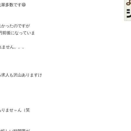
数です😄

かったのですが

0円前後になっていま
せん。。。

る求人も沢山ありますけ
ませ～ん（笑
