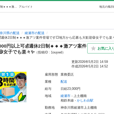
14🔸🔷🔸🔸人生が変わる✨日給23000円以上可💰週休2日制🔸🔸🔸激アツ案件登場です💥地方から応募も大歓迎😄女子でも楽々✨ (株式会社ザ・ウェイ) かしわ台の配送の無料求人広告・アルバイト・バイト募集情報｜ジモティー
アルバイト
地元の掲示
奈川県の配送
綾瀬市の配送
上可💰週休2日制🔸🔸🔸激アツ案件登場です💥地方から応募も大歓迎😄女子でも楽
3000円以上可💰週休2日制🔸🔸🔸激アツ案件
お気に入
😄女子でも楽々✨
（投稿ID : 1ouywd）
更新
2026年5月2日 14:59
作成
2026年5月2日 14:52
雇用形態
業務委託
業種
配送
給与
日給23,000円
地域
綾瀬市
 - 上土棚南
相鉄本線 - 
かしわ台駅
勤務地
神奈川県綾瀬市上土棚南