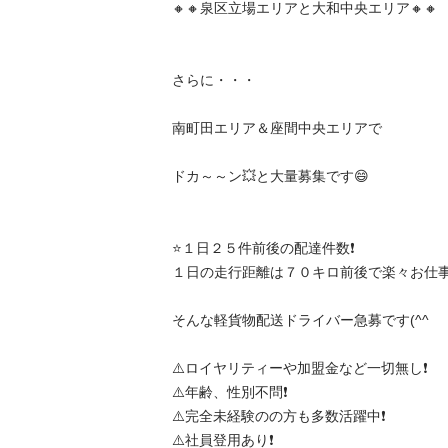
🔸🔸泉区立場エリアと大和中央エリア🔸🔸

さらに・・・

南町田エリア＆座間中央エリアで

ドカ～～ン💥と大量募集です😄

⭐️１日２５件前後の配達件数❗️

１日の走行距離は７０キロ前後で楽々お仕事❗️

そんな軽貨物配送ドライバー急募です(^^

⚠️ロイヤリティーや加盟金など一切無し❗️

⚠️年齢、性別不問❗️

⚠️完全未経験のの方も多数活躍中❗️

⚠️社員登用あり❗️
