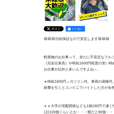
ポスト
いいね！
😄😄😄日給保証なので安定します😄😄😄

軽貨物のお仕事って、未だに不安定なフルコミ
（完全出来高）や時給1600円程度の安い時給
お仕事が以外と多いんですよね～。

🔸時給1600円→ガソリン代、車両の保険代、
経費を引くとコンビニでバイトした方が全然効率
🔹🔹大手の宅配関係なども1個180円で凄く忙
1日100個くらいとか・・・暇だと80個・・