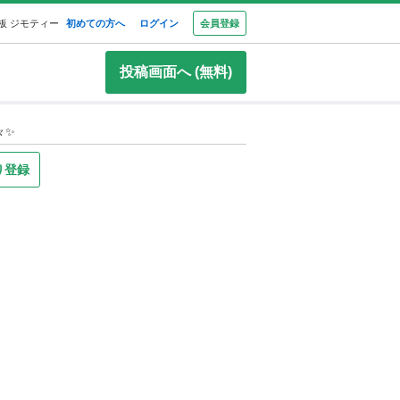
板 ジモティー
初めての方へ
ログイン
会員登録
投稿画面へ (無料)
々✨
り登録