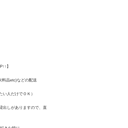

】

etc)などの配送

い人だけでＯＫ）

貸出しがありますので、直