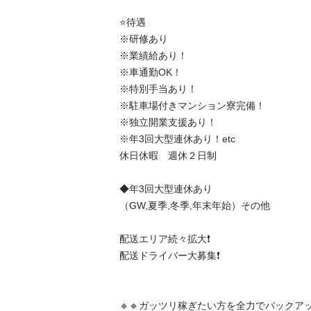
⭐️待遇

※研修あり

※業績給あり！

※車通勤OK！

※特別手当あり！

※駐車場付きマンション寮完備！

※独立開業支援あり！

※年3回大型連休あり！etc

休日休暇　週休２日制

◆年3回大型連休あり

（GW,夏季,冬季,年末年始）その他

配送エリア続々拡大❗️

配送ドライバー大募集❗️

🔹🔹ガッツリ稼ぎたい方を全力でバックアップ🔹