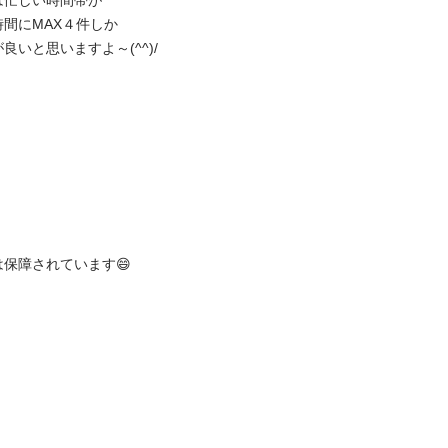
忙しい時間帯が

にMAX４件しか

思いますよ～(^^)/

されています😄
