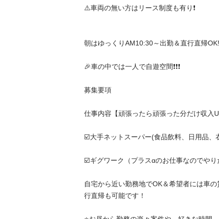
⚠️車両の無い方はリース制度も有り❗️

朝はゆっくりAM10:30～出勤＆直行直帰OK!

🎉車の中では一人で自遊空間❗️❗️❗️

募集要項

仕事内容【頑張ったら頑張った分だけ収入UP↑↑
☑️大手ネットスーパー(食品飲料、日用品、衣料品
☑️ギグワーク（プラスαのお仕事なのでやりた
自宅から近い勤務地でOK＆希望者には車の
行直帰も可能です！
