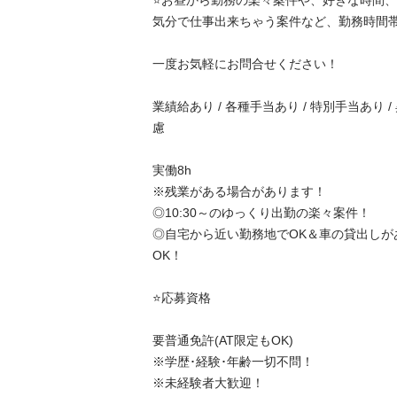
⭐️お昼から勤務の楽々案件や、好きな時間、好
気分で仕事出来ちゃう案件など、勤務時間帯や
一度お気軽にお問合せください！

業績給あり / 各種手当あり / 特別手当あり /
慮

実働8h

※残業がある場合があります！

◎10:30～のゆっくり出勤の楽々案件！

◎自宅から近い勤務地でOK＆車の貸出しが
OK！

⭐️応募資格

要普通免許(AT限定もOK)

※学歴･経験･年齢一切不問！

※未経験者大歓迎！
