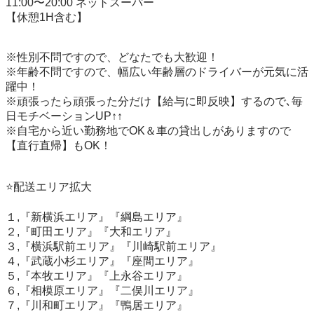
11:00〜20:00 ネットスーパー

【休憩1H含む】

※性別不問ですので、どなたでも大歓迎！

※年齢不問ですので、幅広い年齢層のドライバーが元気に活
躍中！

※頑張ったら頑張った分だけ【給与に即反映】するので､毎
日モチベーションUP↑↑

※自宅から近い勤務地でOK＆車の貸出しがありますので
【直行直帰】もOK！

⭐️配送エリア拡大

１,『新横浜エリア』『綱島エリア』

２,『町田エリア』『大和エリア』

３,『横浜駅前エリア』『川崎駅前エリア』

４,『武蔵小杉エリア』『座間エリア』

５,『本牧エリア』『上永谷エリア』

６,『相模原エリア』『二俣川エリア』

７,『川和町エリア』『鴨居エリア』
