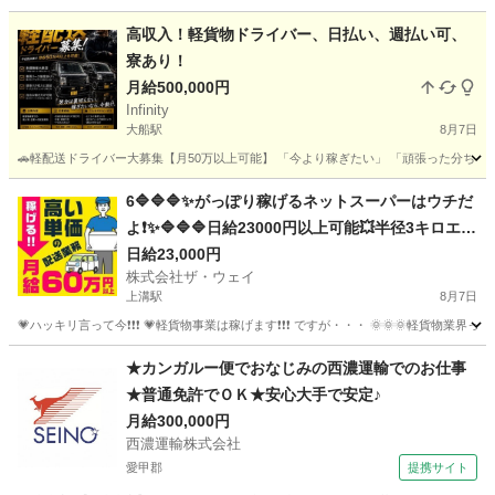
神奈川
厚木市
本厚木駅
ドライバー
ネットスーパー
高収入！軽貨物ドライバー、日払い、週払い可、
寮あり！
月給500,000円
Infinity
大船駅
8月7日
🚗軽配送ドライバー大募集【月50万以上可能】 「今より稼ぎたい」 「頑張った分ちゃんと収入
神奈川
横浜市
大船駅
ドライバー
貨物
6🔷🔷🔷✨がっぽり稼げるネットスーパーはウチだ
よ❗️✨🔷🔷🔷日給23000円以上可能💥半径3キロエリ
アで1日25件前後配るだけ❗️💛
日給23,000円
株式会社ザ・ウェイ
上溝駅
8月7日
💗ハッキリ言って今❗️❗️❗️ 💗軽貨物事業は稼げます❗️❗️❗️ ですが・・・ 🌞🌞
神奈川
相模原市
上溝駅
配送
ネットスーパー
★カンガルー便でおなじみの西濃運輸でのお仕事
★普通免許でＯＫ★安心大手で安定♪
月給300,000円
西濃運輸株式会社
愛甲郡
提携サイト