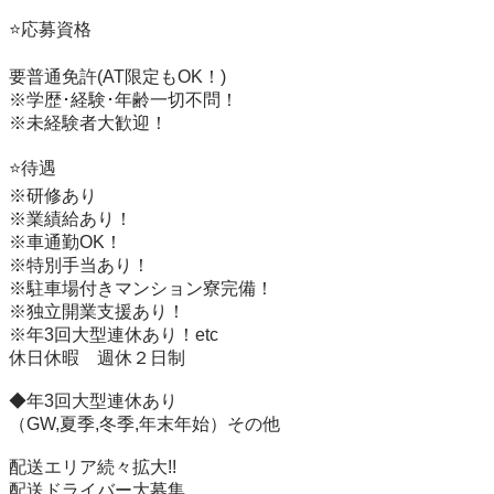
⭐️応募資格

要普通免許(AT限定もOK！)

※学歴･経験･年齢一切不問！

※未経験者大歓迎！

⭐️待遇

※研修あり

※業績給あり！

※車通勤OK！

※特別手当あり！

※駐車場付きマンション寮完備！

※独立開業支援あり！

※年3回大型連休あり！etc

休日休暇　週休２日制

◆年3回大型連休あり

（GW,夏季,冬季,年末年始）その他

配送エリア続々拡大!!

配送ドライバー大募集
