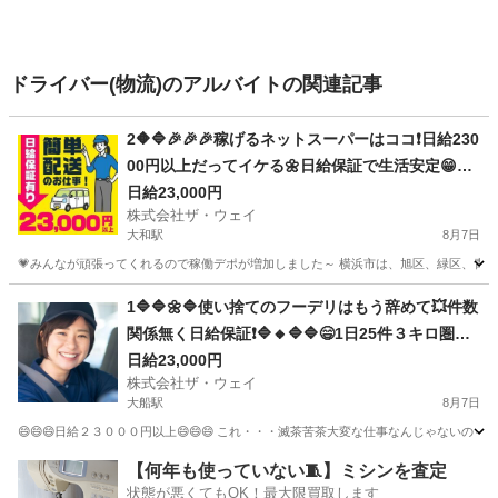
ドライバー(物流)のアルバイトの関連記事
2🔶🔷🎉🎉🎉稼げるネットスーパーはココ❗️日給230
00円以上だってイケる🌼日給保証で生活安定😁😁
😁
日給23,000円
株式会社ザ・ウェイ
大和駅
8月7日
💗みんなが頑張ってくれるので稼働デポが増加しました～ 横浜市は、旭区、緑区、青葉区
神奈川
大和市
大和駅
ドライバー
ネットスーパー
1🔷🔷🌼🔷使い捨てのフーデリはもう辞めて💥件数
関係無く日給保証❗🔷🔸🔷🔷😄1日25件３キロ圏内
の配送❗️朝10：30出勤で2.3万円以上を楽々GET✨
日給23,000円
株式会社ザ・ウェイ
✨
大船駅
8月7日
😄😄😄日給２３０００円以上😄😄😄 これ・・・滅茶苦茶大変な仕事なんじゃないの～
神奈川
鎌倉市
大船駅
配送
ネットスーパー
【何年も使っていない🧵】ミシンを査定
状態が悪くてもOK！最大限買取します