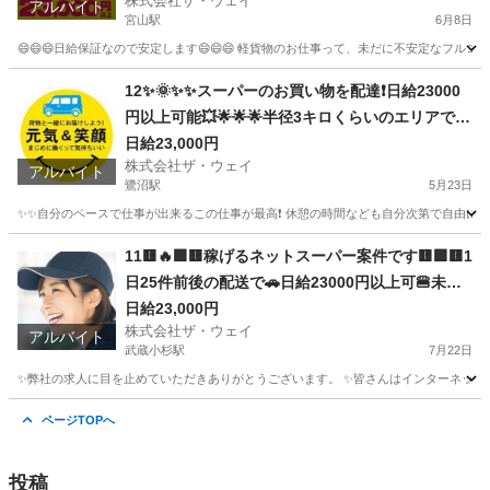
株式会社ザ・ウェイ
ドライバー🌸🌸
アルバイト
宮山駅
6月8日
😄😄😄日給保証なので安定します😄😄😄 軽貨物のお仕事って、未だに不安定なフルコ
神奈川
平塚市
宮山駅
ドライバー
ギグワーク
12✨🌞✨✨スーパーのお買い物を配達❗️日給23000
円以上可能💥🌟🌟🌟半径3キロくらいのエリアで1
日25件前後配るだけ❗️💛
日給23,000円
株式会社ザ・ウェイ
アルバイト
鷺沼駅
5月23日
✨✨自分のペースで仕事が出来るこの仕事が最高❗️ 休憩の時間なども自分次第で自由に取
神奈川
川崎市
鷺沼駅
ドライバー
ネットスーパー
11🟨🔥🟪🟨稼げるネットスーパー案件です🟨🟪🟨1
日25件前後の配送で🚗日給23000円以上可🍔未経
験者大歓迎📢📢📢
日給23,000円
株式会社ザ・ウェイ
アルバイト
武蔵小杉駅
7月22日
✨弊社の求人に目を止めていただきありがとうございます。 ✨皆さんはインターネットで日
神奈川
川崎市
武蔵小杉駅
ドライバー
ネットスーパー
ページTOPへ
投稿