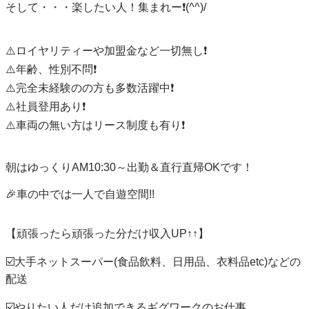
そして・・・楽したい人！集まれー❗️(^^)/

⚠️ロイヤリティーや加盟金など一切無し❗️

⚠️年齢、性別不問❗️

⚠️完全未経験のの方も多数活躍中❗️

⚠️社員登用あり❗️

⚠️車両の無い方はリース制度も有り❗️

朝はゆっくりAM10:30～出勤＆直行直帰OKです！

🎉車の中では一人で自遊空間!!

【頑張ったら頑張った分だけ収入UP↑↑】

☑️大手ネットスーパー(食品飲料、日用品、衣料品etc)などの
配送

☑️やりたい人だけ追加できるギグワークのお仕事
