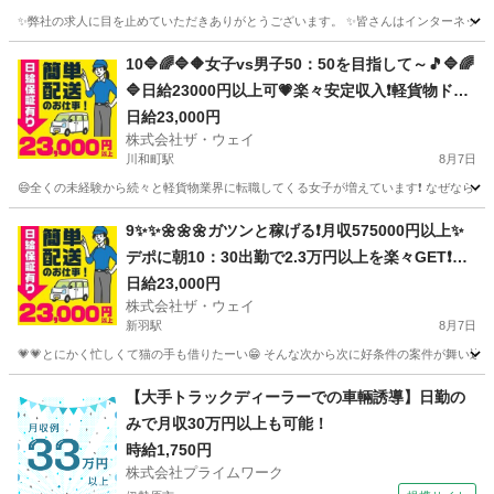
✨弊社の求人に目を止めていただきありがとうございます。 ✨皆さんはインターネットで日
神奈川
横浜市
戸塚駅
配送
ネットスーパー
10🔷🌈🔷🔶女子vs男子50：50を目指して～🎵🔷🌈
🔷日給23000円以上可💗楽々安定収入❗️軽貨物ドラ
イバー❗️完全週休2日制だよ💛
日給23,000円
株式会社ザ・ウェイ
川和町駅
8月7日
😄全くの未経験から続々と軽貨物業界に転職してくる女子が増えています❗️ なぜなら、軽貨
神奈川
横浜市
川和町駅
配送
ネットスーパー
9✨✨🌼🌼🌼ガツンと稼げる❗️月収575000円以上✨
デポに朝10：30出勤で2.3万円以上を楽々GET❗️お
寝坊さん大集合🎵軽貨物ドライバー🌸🌸
日給23,000円
株式会社ザ・ウェイ
新羽駅
8月7日
💗💗とにかく忙しくて猫の手も借りたーい😁 そんな次から次に好条件の案件が舞い込んで
神奈川
横浜市
新羽駅
ドライバー
ネットスーパー
【大手トラックディーラーでの車輛誘導】日勤の
みで月収30万円以上も可能！
時給1,750円
株式会社プライムワーク