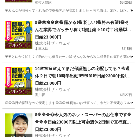
相模大野駅
5月20日
💗みんなが頑張ってくれるので稼働デポが増加しました～ 横浜市は、旭区、緑区、青葉区
神奈川
相模原市
相模大野駅
ドライバー
ネットスーパー
9😁🌼🌼🌼🌼😄儲かる❗️😄楽しい❗️😄将来有望❗️😄そ
んな業界でガッチリ稼ぐ❗️朝は楽々10時半出勤💥日
給23000円以上❗️事業拡大につき大量募集❗️❗️❗️
日給23,000円
株式会社ザ・ウェイ
アルバイト
本厚木駅
6月5日
💗💗とにかく忙しくて猫の手も借りたーい😁 そんな次から次に好条件の案件が舞い込んでく
神奈川
厚木市
本厚木駅
配送
ネットスーパー
14🌸🌸🌸🌸え？まだ保証無しの宅配してる？🌞週
休２日で朝10時半出勤❗️🌸🌸🌸🌸日給23000円以上
🌸安定収入で女子いっぱい🎉さぁ～集まれ～
日給23,000円
株式会社ザ・ウェイ
アルバイト
香川駅
6月27日
😄😄😄日給保証なので安定します😄😄😄 軽貨物のお仕事って、未だに不安定なフルコ
神奈川
平塚市
香川駅
ドライバー
ギグワーク
6🔷🔷🔷😍今人気のネットスーパーのお仕事です🔷
🔶🔷🔷日給23000円以上可👍週休2日制で直行直帰
で楽々勤務🌼🌼🌼
日給23,000円
株式会社ザ・ウェイ