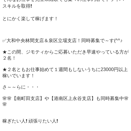
スキルを取得❗️

とにかく楽して稼げます！

✅大和中央林間支店＆泉区立場支店！同時募集で～す(^^♪

★この間、ジモティからご応募いただき早速やっている方が
２名！

★２名ともお仕事始めて１週間もしないうちに23000円以上
稼いでいます！

さ～～らに・・・

🌸🌸【南町田支店】や【港南区上永谷支店】も同時募集中🌸
🌸

稼ぎたい人❗️ 頑張りたい人❗️
