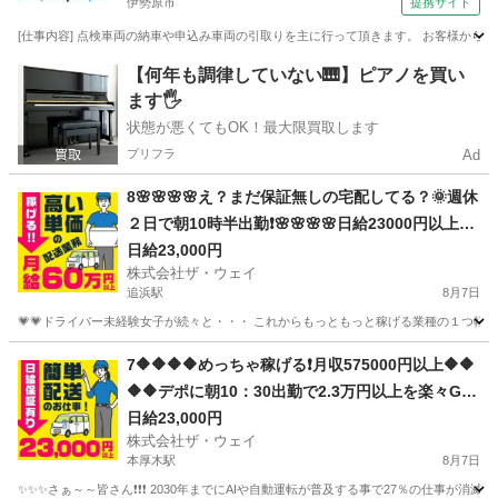
伊勢原市
提携サイト
[仕事内容] 点検車両の納車や申込み車両の引取りを主に行って頂きます。 お客様から
神奈川
伊勢原市
ドライバー
【何年も調律していない🎹】ピアノを買い
ます🖐️
状態が悪くてもOK！最大限買取します
プリフラ
Ad
8🌸🌸🌸🌸え？まだ保証無しの宅配してる？🌞週休
２日で朝10時半出勤❗️🌸🌸🌸🌸日給23000円以上🌸
安定収入で女子いっぱい🎉さぁ～集まれ～
日給23,000円
株式会社ザ・ウェイ
追浜駅
8月7日
💗💗ドライバー未経験女子が続々と・・・ これからもっともっと稼げる業種の１つ軽貨物
神奈川
横須賀市
追浜駅
ドライバー
ネットスーパー
7🔶🔶🔶🔶めっちゃ稼げる❗️月収575000円以上🔶🔶
🔶🔶デポに朝10：30出勤で2.3万円以上を楽々GE
T❗️お寝坊さん大集合🎵軽貨物ドライバー🌸🌸
日給23,000円
株式会社ザ・ウェイ
本厚木駅
8月7日
✨✨✨さぁ～～皆さん❗️❗️❗️ 2030年までにAIや自動運転が普及する事で27％の仕事が消滅