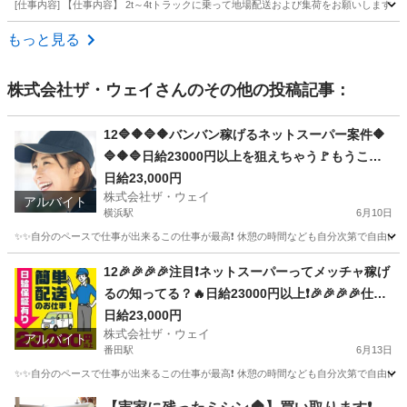
[仕事内容] 【仕事内容】 2t～4tトラックに乗って地場配送および集荷をお願いしま
神奈川
愛甲郡
ドライバー
もっと見る
株式会社ザ・ウェイ
さんのその他の投稿記事：
12🔷🔶🔷🔶バンバン稼げるネットスーパー案件🔶
🔷🔶🔷日給23000円以上を狙えちゃう🚩もうここ
で決まりだね❗️❗️❗️
日給23,000円
株式会社ザ・ウェイ
アルバイト
横浜駅
6月10日
✨✨自分のペースで仕事が出来るこの仕事が最高❗️ 休憩の時間なども自分次第で自由に取
神奈川
横浜市
横浜駅
ドライバー
ネットスーパー
12🎉🎉🎉🎉注目❗️ネットスーパーってメッチャ稼げ
るの知ってる？🔥日給23000円以上❗️🎉🎉🎉🎉仕事
は楽チンで女子いっぱい✨安定収入😄完全週休2日
日給23,000円
株式会社ザ・ウェイ
制だよ💗
アルバイト
番田駅
6月13日
✨✨自分のペースで仕事が出来るこの仕事が最高❗️ 休憩の時間なども自分次第で自由に取
神奈川
相模原市
番田駅
配送
ネットスーパー