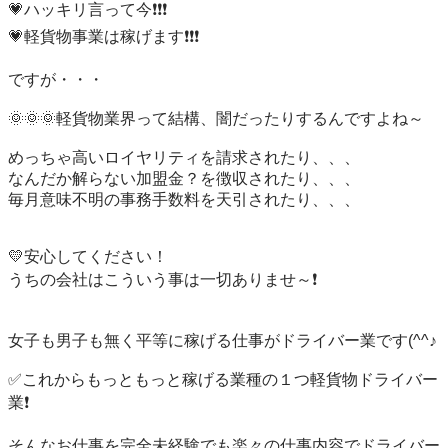
💗ハッキリ言って今❗️❗️❗️

💗軽貨物事業は稼げます❗️❗️❗️

ですが・・・

🌞🌞🌞軽貨物業界って結構、闇だったりするんですよね～

めっちゃ高いロイヤリティを請求されたり、、、

なんだか解らない加盟金？を徴収されたり、、、

毎月意味不明の事務手数料を天引されたり、、、

💛安心してください！

うちの会社はこういう事は一切ありませ～❗️

女子も男子も無く平等に稼げる仕事がドライバー業です(^^♪

✅これからもっともっと稼げる業種の１つ軽貨物ドライバー
業❗️

そんなお仕事を完全未経験でも楽々の仕事内容でドライバー