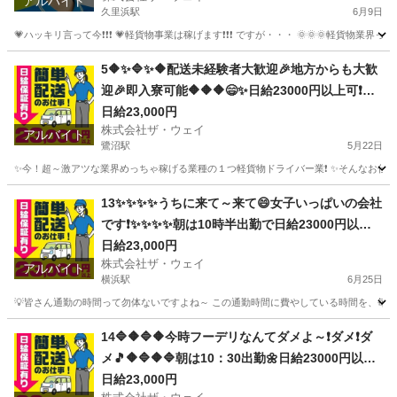
アルバイト
久里浜駅
6月9日
💗ハッキリ言って今❗️❗️❗️ 💗軽貨物事業は稼げます❗️❗️❗️ ですが・・・ 🌞🌞
神奈川
横須賀市
久里浜駅
配送
ネットスーパー
5🔶✨🔷✨🔶配送未経験者大歓迎🎉地方からも大歓
迎🎉即入寮可能🔶🔶🔶😄✨日給23000円以上可❗️安
定収入😄軽貨物ドライバー💥
日給23,000円
株式会社ザ・ウェイ
アルバイト
鷺沼駅
5月22日
✨今！超～激アツな業界めっちゃ稼げる業種の１つ軽貨物ドライバー業❗️ ✨そんなお仕事を
神奈川
川崎市
鷺沼駅
ドライバー
ネットスーパー
13✨✨✨✨うちに来て～来て😄女子いっぱいの会社
です❗️✨✨✨✨朝は10時半出勤で日給23000円以上
も稼げます😄
日給23,000円
株式会社ザ・ウェイ
アルバイト
横浜駅
6月25日
💡皆さん通勤の時間って勿体ないですよね～ この通勤時間に費やしている時間を、毎日積
神奈川
横浜市
横浜駅
配送
ネットスーパー
14🔷🔶🔷🔶今時フーデリなんてダメよ～❗ダメ❗ダ
メ🎵🔶🔷🔶🔷朝は10：30出勤🌼日給23000円以上
を稼げる💯楽しく仕事したい人～大集合🎵軽貨物
日給23,000円