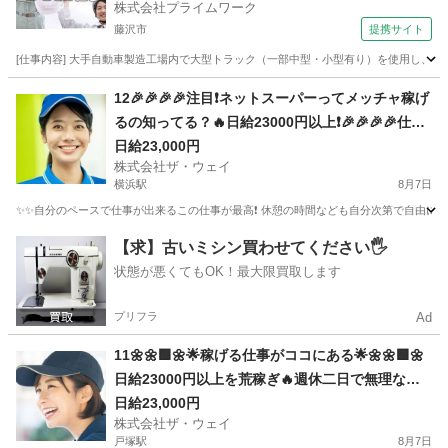
株式会社プライムワーク
藤沢市
提携サイト
[仕事内容] 大手自動車製造工場内で大型トラック（一部中型・小型有り）を使用し
神奈川
藤沢市
ドライバー
12🎉🎉🎉🎉注目❗️ネットスーパーってメッチャ稼げ
るの知ってる？🔥日給23000円以上❗️🎉🎉🎉🎉仕事
は楽チンで女子いっぱい✨安定収入😄完全週休2日
日給23,000円
株式会社ザ・ウェイ
制だよ💗
横浜駅
8月7日
✨✨自分のペースで仕事が出来るこの仕事が最高❗️ 休憩の時間なども自分次第で自由に取
神奈川
横浜市
横浜駅
ドライバー
ネットスーパー
【求】古いミシン買わせてください🖐️
状態が悪くてもOK！最大限買取します
プリフラ
Ad
11🌼🌼🟩🌼🌟稼げる仕事がココにある🌟🌼🌼🟩🌼
日給23000円以上を荒稼ぎ🔥週休二日で無理なく
安定的に👍👍👍
日給23,000円
株式会社ザ・ウェイ
戸塚駅
8月7日