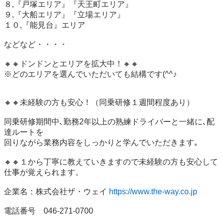
８,『戸塚エリア』『天王町エリア』

９,『大船エリア』『立場エリア』

１０,『能見台』エリア

などなど・・・・

🔸🔸ドンドンとエリアを拡大中！🔸🔸

※どのエリアを選んでいただいても結構です(^^♪

🔸🔸未経験の方も安心！（同乗研修１週間程度あり）

同乗研修期間中､勤務2年以上の熟練ドライバーと一緒に､配
達ルートを

回りながら業務内容をしっかりと学んでいただきます｡

🔸🔸１から丁寧に教えていきますので未経験の方も安心して
仕事が覚えられます。

企業名：株式会社ザ・ウェイ 
https://www.the-way.co.jp
電話番号　046-271-0700
