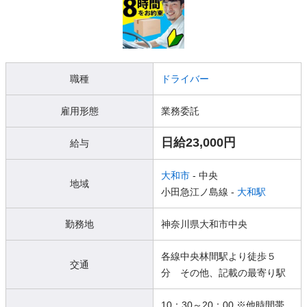
職種
ドライバー
雇用形態
業務委託
日給23,000円
給与
大和市
- 中央
地域
小田急江ノ島線 -
大和駅
勤務地
神奈川県大和市中央
各線中央林間駅より徒歩５
交通
分 その他、記載の最寄り駅
10：30～20：00 ※他時間帯