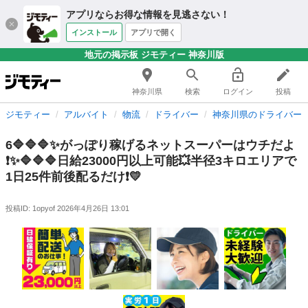
アプリならお得な情報を見逃さない！
インストール
アプリで開く
地元の掲示板 ジモティー 神奈川版
神奈川県
検索
ログイン
投稿
ジモティー
アルバイト
物流
ドライバー
神奈川県のドライバー
6🔷🔷🔷✨がっぽり稼げるネットスーパーはウチだよ
❗️✨🔷🔷🔷日給23000円以上可能💥半径3キロエリアで
1日25件前後配るだけ❗️💛
投稿ID: 1opyof
2026年4月26日 13:01