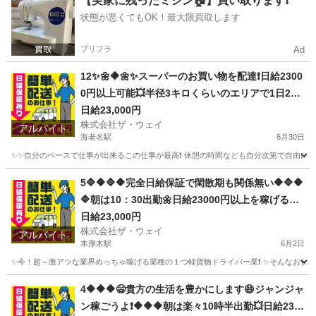
【実家に残ったミシン🏠】買い取ります❗️
状態が悪くてもOK！最大限買取します
プリフラ
Ad
12✨🌼🔶🌼✨スーパーのお買い物を配達❗️日給2300
0円以上可能💥半径3キロくらいのエリアで1日25
件前後配るだけ❗️💛
日給23,000円
株式会社ザ・ウェイ
アルバイト
海老名駅
6月30日
✨✨自分のペースで仕事が出来るこの仕事が最高❗️ 休憩の時間なども自分次第で自由に取
神奈川
海老名市
海老名駅
配送
ネットスーパー
5🔷🔶🔷🔶完全日給保証で閑散期も関係無い🔶🔷🔶
🔷朝は10：30出勤🌼日給23000円以上を稼げる💯
楽しく仕事したい人～大集合🎵軽貨物ドライバー
日給23,000円
株式会社ザ・ウェイ
🌸
アルバイト
本厚木駅
6月2日
✨今！超～激アツな業界めっちゃ稼げる業種の１つ軽貨物ドライバー業❗️ ✨そんなお仕事を
神奈川
厚木市
本厚木駅
ドライバー
ネットスーパー
4🔶🔶🔶😄貴方の生活を豊かにします😄ジャンジャ
ン稼ごうよ❗️🔶🔶🔶朝は楽々10時半出勤💥日給230