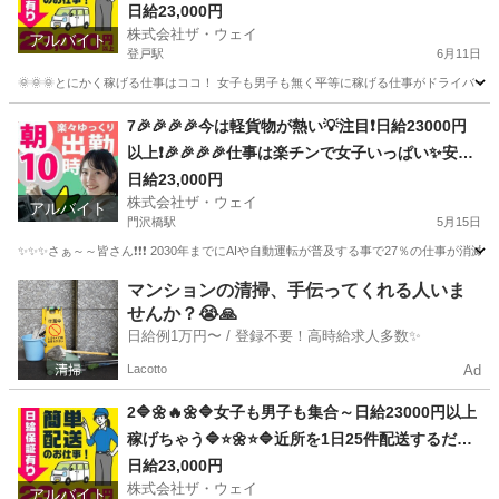
00円以上❗️事業拡大につき大量募集❗️❗️❗️
日給23,000円
株式会社ザ・ウェイ
アルバイト
登戸駅
6月11日
🌞🌞🌞とにかく稼げる仕事はココ！ 女子も男子も無く平等に稼げる仕事がドライバー
神奈川
川崎市
登戸駅
ドライバー
ネットスーパー
7🎉🎉🎉🎉今は軽貨物が熱い💡注目❗️日給23000円
以上❗️🎉🎉🎉🎉仕事は楽チンで女子いっぱい✨安定
収入😄完全週休2日制だよ💗
日給23,000円
株式会社ザ・ウェイ
アルバイト
門沢橋駅
5月15日
✨✨✨さぁ～～皆さん❗️❗️❗️ 2030年までにAIや自動運転が普及する事で27％の仕事が消滅
神奈川
平塚市
門沢橋駅
ドライバー
ネットスーパー
マンションの清掃、手伝ってくれる人いま
せんか？😭🙏
日給例1万円〜 / 登録不要！高時給求人多数✨
Lacotto
Ad
2🔷🌼🔥🌼🔷女子も男子も集合～日給23000円以上
稼げちゃう🔷⭐🌼⭐🔷近所を1日25件配送するだけ❗️
週休2日制のお仕事です😄
日給23,000円
株式会社ザ・ウェイ
アルバイト