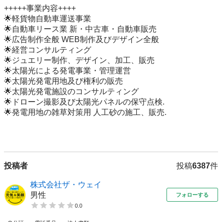
+++++事業内容++++

🌟軽貨物自動車運送事業

🌟自動車リース業 新・中古車・自動車販売

🌟広告制作全般 WEB制作及びデザイン全般

🌟経営コンサルティング

🌟ジュエリー制作、デザイン、加工、販売

🌟太陽光による発電事業・管理運営

🌟太陽光発電用地及び権利の販売

🌟太陽光発電施設のコンサルティング

🌟ドローン撮影及び太陽光パネルの保守点検.

🌟発電用地の雑草対策用 人工砂の施工、販売.

投稿者
投稿
6387
件
株式会社ザ・ウェイ
男性
フォローする
0.0