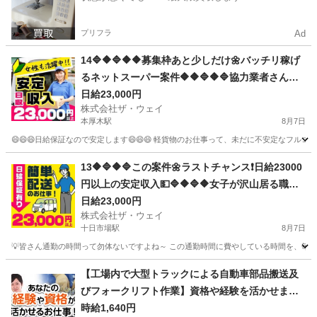
プリフラ
Ad
14🔷🔶🔷🔶🔶募集枠あと少しだけ🌼バッチリ稼げ
るネットスーパー案件🔶🔶🔷🔶🔷協力業者さんも
募集していま～す🔥
日給23,000円
株式会社ザ・ウェイ
本厚木駅
8月7日
😄😄😄日給保証なので安定します😄😄😄 軽貨物のお仕事って、未だに不安定なフルコ
神奈川
厚木市
本厚木駅
配送
ネットスーパー
13🔶🔷🔶🔷この案件🌼ラストチャンス❗️日給23000
円以上の安定収入💵🔷🔶🔷🔶女子が沢山居る職場
～🎵お気軽に御応募ください😄
日給23,000円
株式会社ザ・ウェイ
十日市場駅
8月7日
💡皆さん通勤の時間って勿体ないですよね～ この通勤時間に費やしている時間を、毎日積
神奈川
横浜市
十日市場駅
配送
ネットスーパー
【工場内で大型トラックによる自動車部品搬送及
びフォークリフト作業】資格や経験を活かせま
す！
時給1,640円