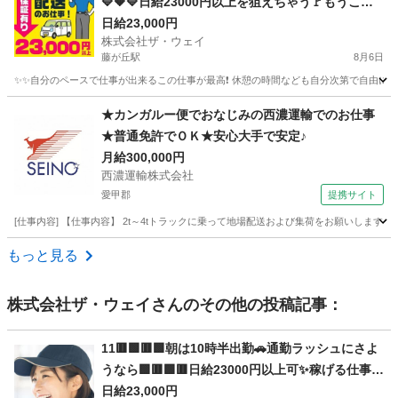
🔷🔶🔷日給23000円以上を狙えちゃう🚩もうここ
で決まりだね❗️❗️❗️
日給23,000円
株式会社ザ・ウェイ
藤が丘駅
8月6日
✨✨自分のペースで仕事が出来るこの仕事が最高❗️ 休憩の時間なども自分次第で自由に取
神奈川
横浜市
藤が丘駅
ドライバー
ネットスーパー
★カンガルー便でおなじみの西濃運輸でのお仕事
★普通免許でＯＫ★安心大手で安定♪
月給300,000円
西濃運輸株式会社
愛甲郡
提携サイト
[仕事内容] 【仕事内容】 2t～4tトラックに乗って地場配送および集荷をお願いしま
神奈川
愛甲郡
ドライバー
もっと見る
株式会社ザ・ウェイ
さんのその他の投稿記事：
11🟥🟩🟥🟩朝は10時半出勤🚗通勤ラッシュにさよ
うなら🟩🟥🟩🟥日給23000円以上可✨稼げる仕事は
ココ💯
日給23,000円