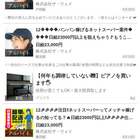
株式会社ザ・ウェイ
アルバイト
戸部駅
6月25日
✨弊社の求人に目を止めていただきありがとうございます。 ✨皆さんはインターネットで日
神奈川
横浜市
戸部駅
ドライバー
ネットスーパー
12🔷🔶🔷🔶バンバン稼げるネットスーパー案件🔶
🔷🔶🔷日給23000円以上を狙えちゃう🚩もうここ
で決まりだね❗️❗️❗️
日給23,000円
株式会社ザ・ウェイ
アルバイト
横浜駅
6月10日
✨✨自分のペースで仕事が出来るこの仕事が最高❗️ 休憩の時間なども自分次第で自由に取
神奈川
横浜市
横浜駅
ドライバー
ネットスーパー
【何年も調律していない🎹】ピアノを買い
ます🖐️
状態が悪くてもOK！最大限買取します
プリフラ
Ad
12🎉🎉🎉🎉注目❗️ネットスーパーってメッチャ稼げ
るの知ってる？🔥日給23000円以上❗️🎉🎉🎉🎉仕事
は楽チンで女子いっぱい✨安定収入😄完全週休2日
日給23,000円
株式会社ザ・ウェイ
制だよ💗
アルバイト
番田駅
6月13日