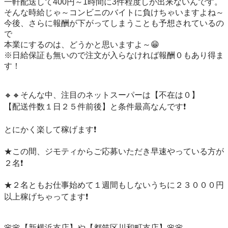
一軒配送して400円～1時間に3件程度しか出来ないんです。

そんな時給じゃ～コンビニのバイトに負けちゃいますよね～

今後、さらに報酬が下がってしまうことも予想されているの
で

本業にするのは、どうかと思いますよ～😁

※日給保証も無いので注文が入らなければ報酬０もあり得ま
す！

🔸🔸そんな中、注目のネットスーパーは【不在は０】

【配送件数１日２５件前後】と条件最高なんです❗️

とにかく楽して稼げます❗️

★この間、ジモティからご応募いただき早速やっている方が
２名❗️

★２名ともお仕事始めて１週間もしないうちに２３０００円
以上稼げちゃってます❗️

🌸🌸【新横浜支店】や【都筑区川和町支店】🌸🌸
