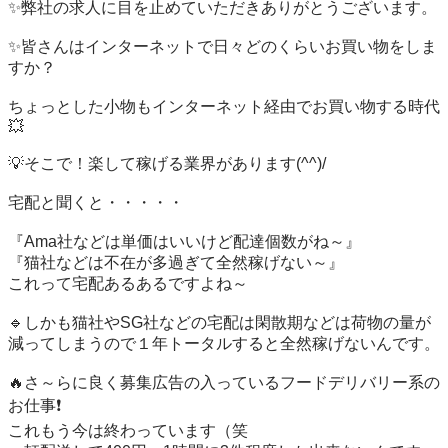
✨弊社の求人に目を止めていただきありがとうございます。

✨皆さんはインターネットで日々どのくらいお買い物をしま
すか？

ちょっとした小物もインターネット経由でお買い物する時代
💥

💡そこで！楽して稼げる業界があります(^^)/

宅配と聞くと・・・・・

『Ama社などは単価はいいけど配達個数がね～』

『猫社などは不在が多過ぎて全然稼げない～』

これって宅配あるあるですよね～

🔹しかも猫社やSG社などの宅配は閑散期などは荷物の量が

減ってしまうので１年トータルすると全然稼げないんです。

🔥さ～らに良く募集広告の入っているフードデリバリー系の
お仕事❗

これもう今は終わっています（笑
