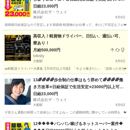
00円以上も可🔥配送未経験者大歓迎🌟🌟🌟
日給23,000円
株式会社ザ・ウェイ
瀬谷駅
8月6日
😄😄😄日給保証なので安定します😄😄😄 軽貨物のお仕事って、未だに不安定なフルコ
神奈川
横浜市
瀬谷駅
配送
ギグワーク
高収入！軽貨物ドライバー、日払い、週払い可、
寮あり！
月給500,000円
Infinity
大船駅
8月6日
🚗軽配送ドライバー大募集【月50万以上可能】 「今より稼ぎたい」 「頑張った分ちゃんと収入
神奈川
横浜市
大船駅
ドライバー
貨物
13🌈🌈🌈🌈歩合制の仕事はもう辞めて🌈🌈🌈🌈働
き方改革⭐日給保証で生活安定⭐23000円以上可能
なネットスーパー🔥
日給23,000円
株式会社ザ・ウェイ
大船駅
8月6日
💡皆さん通勤の時間って勿体ないですよね～ この通勤時間に費やしている時間を、毎日積
神奈川
鎌倉市
大船駅
ドライバー
ネットスーパー
12🔷🔶🔷🔶バンバン稼げるネットスーパー案件🔶