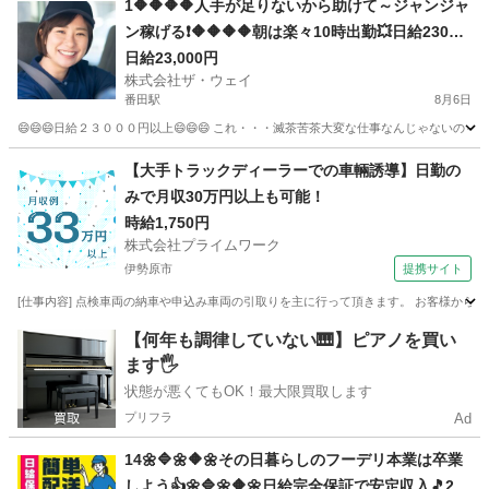
1🔶🔶🔶🔶人手が足りないから助けて～ジャンジャ
ン稼げる❗️🔶🔶🔶🔶朝は楽々10時出勤💥日給23000
円以上❗️事業拡大につき大量募集❗️❗️❗️
日給23,000円
株式会社ザ・ウェイ
番田駅
8月6日
😄😄😄日給２３０００円以上😄😄😄 これ・・・滅茶苦茶大変な仕事なんじゃないの～
神奈川
相模原市
番田駅
配送
ネットスーパー
【大手トラックディーラーでの車輛誘導】日勤の
みで月収30万円以上も可能！
時給1,750円
株式会社プライムワーク
伊勢原市
提携サイト
[仕事内容] 点検車両の納車や申込み車両の引取りを主に行って頂きます。 お客様から
神奈川
伊勢原市
ドライバー
【何年も調律していない🎹】ピアノを買い
ます🖐️
状態が悪くてもOK！最大限買取します
プリフラ
Ad
14🌼🔷🌼🔶🌼その日暮らしのフーデリ本業は卒業
しよう👍🌼🔷🌼🔶🌼日給完全保証で安定収入🎵230