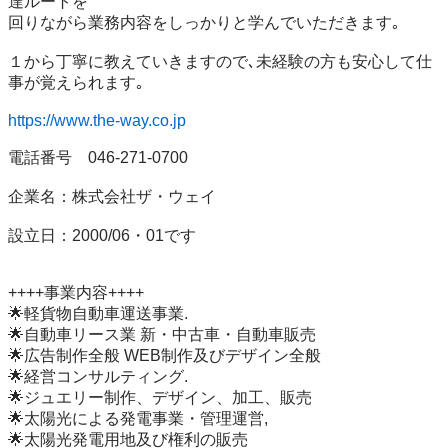
達ルートを

回りながら業務内容をしっかりと学んでいただきます｡

１から丁寧に教えていきますので､未経験の方も安心して仕
事が覚えられます｡

https://www.the-way.co.jp
電話番号　046-271-0700

企業名：株式会社ザ・ウェイ

設立日：2000/06・01です

++++事業内容++++

🌟軽貨物自動車運送事業.

🌟自動車リース業 新・中古車・自動車販売

🌟広告制作全般 WEB制作及びデザイン全般

🌟経営コンサルティング.

🌟ジュエリー制作、デザイン、加工、販売

🌟太陽光による発電事業・管理運営,

🌟太陽光発電用地及び権利の販売
