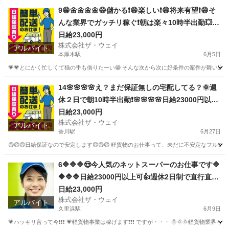
神奈川
相模原市
相模大野駅
ドライバー
ネットスーパー
9😁🌼🌼🌼🌼😄儲かる❗️😄楽しい❗️😄将来有望❗️😄そ
んな業界でガッチリ稼ぐ❗️朝は楽々10時半出勤💥日
給23000円以上❗️事業拡大につき大量募集❗️❗️❗️
日給23,000円
株式会社ザ・ウェイ
アルバイト
本厚木駅
6月5日
💗💗とにかく忙しくて猫の手も借りたーい😁 そんな次から次に好条件の案件が舞い込んでく
神奈川
厚木市
本厚木駅
配送
ネットスーパー
14🌸🌸🌸🌸え？まだ保証無しの宅配してる？🌞週
休２日で朝10時半出勤❗️🌸🌸🌸🌸日給23000円以上
🌸安定収入で女子いっぱい🎉さぁ～集まれ～
日給23,000円
株式会社ザ・ウェイ
アルバイト
香川駅
6月27日
😄😄😄日給保証なので安定します😄😄😄 軽貨物のお仕事って、未だに不安定なフルコ
神奈川
平塚市
香川駅
ドライバー
ギグワーク
6🔷🔷🔷😍今人気のネットスーパーのお仕事です🔷
🔶🔷🔷日給23000円以上可👍週休2日制で直行直帰
で楽々勤務🌼🌼🌼
日給23,000円
株式会社ザ・ウェイ
アルバイト
久里浜駅
6月9日
💗ハッキリ言って今❗️❗️❗️ 💗軽貨物事業は稼げます❗️❗️❗️ ですが・・・ 🌞🌞