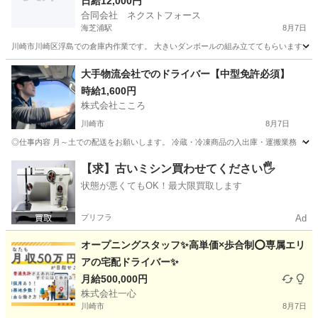
日給12,000円
合同会社 ネクストフォース
海芝浦駅
8月7日
川崎市川崎区浮島での倉庫内作業です。 大きいダンボールの組み立ててもらいます。 基本
神奈川
横浜市
海芝浦駅
ドライバー
65歳
大手物流会社でのドライバー【中型免許必須】
時給1,600円
株式会社こころ
川崎市
8月7日
◎仕事内容 月～土での配送をお願いします。 冷蔵・冷凍商品の入出庫・運搬業務 ・冷蔵
神奈川
川崎市
ドライバー
時給
【求】古いミシン買わせてください🖐️
状態が悪くてもOK！最大限買取します
プリフラ
Ad
オープニングスタッフ✨高単価×歩合制⭕️専属エリ
アの宅配ドライバー✨
月給500,000円
株式会社一心
川崎市
8月7日