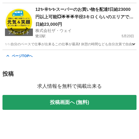
神奈川
平塚市
宮山駅
ドライバー
ギグワーク
12✨🌞✨✨スーパーのお買い物を配達❗️日給23000
円以上可能💥🌟🌟🌟半径3キロくらいのエリアで1
日25件前後配るだけ❗️💛
日給23,000円
株式会社ザ・ウェイ
アルバイト
鷺沼駅
5月23日
✨✨自分のペースで仕事が出来るこの仕事が最高❗️ 休憩の時間なども自分次第で自由に取
神奈川
川崎市
鷺沼駅
ドライバー
ネットスーパー
ページTOPへ
投稿
求人情報を無料で掲載出来る
投稿画面へ (無料)