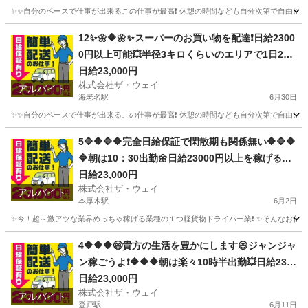
✨✨自分のペースで仕事が出来るこの仕事が最高❗️ 休憩の時間なども自分次第で自由に取
神奈川
相模原市
番田駅
配送
ネットスーパー
12✨🌼🔶🌼✨スーパーのお買い物を配達❗️日給2300
0円以上可能💥半径3キロくらいのエリアで1日25
件前後配るだけ❗️💛
日給23,000円
株式会社ザ・ウェイ
アルバイト
海老名駅
6月30日
✨✨自分のペースで仕事が出来るこの仕事が最高❗️ 休憩の時間なども自分次第で自由に取
神奈川
海老名市
海老名駅
配送
ネットスーパー
5🔷🔶🔷🔶完全日給保証で閑散期も関係無い🔶🔷🔶
🔷朝は10：30出勤🌼日給23000円以上を稼げる💯
楽しく仕事したい人～大集合🎵軽貨物ドライバー
日給23,000円
株式会社ザ・ウェイ
🌸
アルバイト
本厚木駅
6月2日
✨今！超～激アツな業界めっちゃ稼げる業種の１つ軽貨物ドライバー業❗️ ✨そんなお仕事を
神奈川
厚木市
本厚木駅
ドライバー
ネットスーパー
4🔶🔶🔶😄貴方の生活を豊かにします😄ジャンジャ
ン稼ごうよ❗️🔶🔶🔶朝は楽々10時半出勤💥日給230
00円以上❗️事業拡大につき大量募集❗️❗️❗️
日給23,000円
株式会社ザ・ウェイ
アルバイト
登戸駅
6月11日