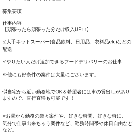
募集要項

仕事内容

【頑張ったら頑張った分だけ収入UP↑↑】

☑️大手ネットスーパー(食品飲料、日用品、衣料品etc)などの
配送

☑️やりたい人だけ追加できるフードデリバリーのお仕事

※他にも好条件の案件は大量にございます。

💥自宅から近い勤務地でOK＆希望者には車の貸出しがあり
ますので、直行直帰も可能です！

⭐️お昼から勤務の楽々案件や、好きな時間、好きな時に、

気分で仕事出来ちゃう案件など、勤務時間帯や休日自由など
など。
