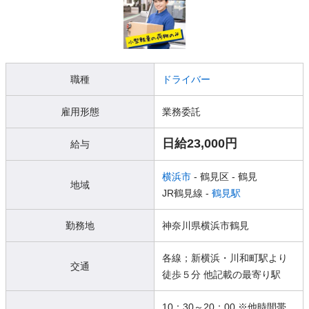
職種
ドライバー
雇用形態
業務委託
日給23,000円
給与
横浜市
- 鶴見区
- 鶴見
地域
JR鶴見線 -
鶴見駅
勤務地
神奈川県横浜市鶴見
各線；新横浜・川和町駅より
交通
徒歩５分 他記載の最寄り駅
10：30～20：00 ※他時間帯