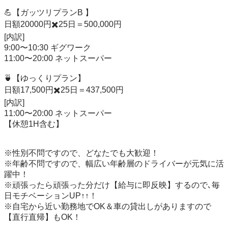
💪【ガッツリプランB 】

日額20000円✖️25日＝500,000円

[内訳]

9:00〜10:30 ギグワーク

11:00〜20:00 ネットスーパー

🍵【ゆっくりプラン】

日額17,500円✖️25日＝437,500円

[内訳]

11:00〜20:00 ネットスーパー

【休憩1H含む】

※性別不問ですので、どなたでも大歓迎！

※年齢不問ですので、幅広い年齢層のドライバーが元気に活
躍中！

※頑張ったら頑張った分だけ【給与に即反映】するので､毎
日モチベーションUP↑↑！

※自宅から近い勤務地でOK＆車の貸出しがありますので
【直行直帰】もOK！
