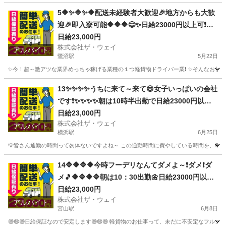
神奈川
横須賀市
久里浜駅
配送
ネットスーパー
5🔶✨🔷✨🔶配送未経験者大歓迎🎉地方からも大歓
迎🎉即入寮可能🔶🔶🔶😄✨日給23000円以上可❗️安
定収入😄軽貨物ドライバー💥
日給23,000円
株式会社ザ・ウェイ
アルバイト
鷺沼駅
5月22日
✨今！超～激アツな業界めっちゃ稼げる業種の１つ軽貨物ドライバー業❗️ ✨そんなお仕事を
神奈川
川崎市
鷺沼駅
ドライバー
ネットスーパー
13✨✨✨✨うちに来て～来て😄女子いっぱいの会社
です❗️✨✨✨✨朝は10時半出勤で日給23000円以上
も稼げます😄
日給23,000円
株式会社ザ・ウェイ
アルバイト
横浜駅
6月25日
💡皆さん通勤の時間って勿体ないですよね～ この通勤時間に費やしている時間を、毎日積
神奈川
横浜市
横浜駅
配送
ネットスーパー
14🔷🔶🔷🔶今時フーデリなんてダメよ～❗ダメ❗ダ
メ🎵🔶🔷🔶🔷朝は10：30出勤🌼日給23000円以上
を稼げる💯楽しく仕事したい人～大集合🎵軽貨物
日給23,000円
株式会社ザ・ウェイ
ドライバー🌸🌸
アルバイト
宮山駅
6月8日
😄😄😄日給保証なので安定します😄😄😄 軽貨物のお仕事って、未だに不安定なフルコ