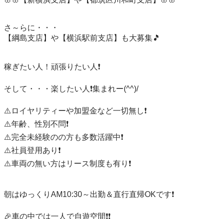
さ～らに・・・

【綱島支店】や【横浜駅前支店】も大募集🎵

稼ぎたい人！頑張りたい人❗️

そして・・・楽したい人❗️集まれー(^^)/

⚠️ロイヤリティーや加盟金など一切無し❗️

⚠️年齢、性別不問❗️

⚠️完全未経験のの方も多数活躍中❗️

⚠️社員登用あり❗️

⚠️車両の無い方はリース制度も有り❗️

朝はゆっくりAM10:30～出勤＆直行直帰OKです❗️

🎉車の中では一人で自遊空間❗️❗️
