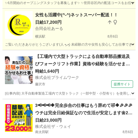
✨6月開始のオープニングスタッフを募集します✨ ✨世田谷区内の配送コースをお任せしま
神奈川
川崎市
ドライバー
東京
世田谷区
ドライバー
女性も活躍中(^-^)ネットスーパー配送！！
日給17,200円
オープニング
合同会社あーる
横浜駅
8月6日
ご覧いただきありがとうございます(⁠人⁠ ⁠•͈⁠ᴗ⁠•͈⁠) 未経験の方や女性も安心してお仕
神奈川
横浜市
横浜駅
配送
ネットスーパー
【工場内で大型トラックによる自動車部品搬送及
びフォークリフト作業】資格や経験を活かせま
す！
時給1,640円
株式会社プライムワーク
藤沢市
提携サイト
[仕事内容] 大手自動車製造工場内で大型トラック（一部中型・小型有り）を使用し
神奈川
藤沢市
ドライバー
3📢📢📢🔶完全歩合の仕事はもう辞めて🤣🔶🎉🎉🎉
ウチは完全日給保証なので生活が安定します🌼230
00円以上可👍
日給23,000円
株式会社ザ・ウェイ
南太田駅
8月6日