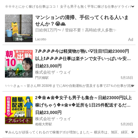
🌞🌞🌞とにかく稼げる仕事はココ！ 女子も男子も無く平等に稼げる仕事がドライバー
神奈川
川崎市
登戸駅
ドライバー
ネットスーパー
マンションの清掃、手伝ってくれる人いま
せんか？😭🙏
日給例1万円〜 / 登録不要！高時給求人多数✨
Lacotto
Ad
7🎉🎉🎉🎉今は軽貨物が熱い💡注目❗️日給23000円
以上❗️🎉🎉🎉🎉仕事は楽チンで女子いっぱい✨安定
収入😄完全週休2日制だよ💗
日給23,000円
株式会社ザ・ウェイ
アルバイト
門沢橋駅
5月15日
✨✨✨さぁ～～皆さん❗️❗️❗️ 2030年までにAIや自動運転が普及する事で27％の仕事が消滅
神奈川
平塚市
門沢橋駅
ドライバー
ネットスーパー
2🔷🌼🔥🌼🔷女子も男子も集合～日給23000円以上
稼げちゃう🔷⭐🌼⭐🔷近所を1日25件配送するだけ❗️
週休2日制のお仕事です😄
日給23,000円
株式会社ザ・ウェイ
アルバイト
相模大野駅
5月20日
💗みんなが頑張ってくれるので稼働デポが増加しました～ 横浜市は、旭区、緑区、青葉区