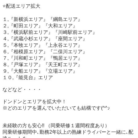
⭐️配送エリア拡大

１,『新横浜エリア』『綱島エリア』

２,『町田エリア』『大和エリア』

３,『横浜駅前エリア』『川崎駅前エリア』

４,『武蔵小杉エリア』『座間エリア』

５,『本牧エリア』『上永谷エリア』

６,『相模原エリア』『二俣川エリア』

７,『川和町エリア』『鴨居エリア』

８,『戸塚エリア』『天王町エリア』

９,『大船エリア』『立場エリア』

１０,『能見台』エリア

などなど・・・・

ドンドンとエリアを拡大中！

※どのエリアを選んでいただいても結構です(^^♪

未経験の方も安心!! （同乗研修１週間程度あり）

同乗研修期間中､勤務2年以上の熟練ドライバーと一緒に､配