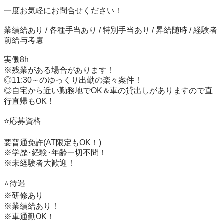
一度お気軽にお問合せください！

業績給あり / 各種手当あり / 特別手当あり / 昇給随時 / 経験者
前給与考慮

実働8h

※残業がある場合があります！

◎11:30～のゆっくり出勤の楽々案件！

◎自宅から近い勤務地でOK＆車の貸出しがありますので直
行直帰もOK！

⭐️応募資格

要普通免許(AT限定もOK！)

※学歴･経験･年齢一切不問！

※未経験者大歓迎！

⭐️待遇

※研修あり

※業績給あり！

※車通勤OK！
