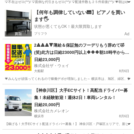
💡不在はゼロ(^^)/ 💡面倒な代引きもゼロ(^^)/ 💡配達件数も２５件前後(^^)/ 💗朝
神奈川
横浜市
南太田駅
ドライバー
ネットスーパー
【何年も調律していない🎹】ピアノを買い
ます🖐️
状態が悪くてもOK！最大限買取します
プリフラ
Ad
2🔺🔺🔺🔻薄給＆保証無のフーデリもう辞めて🤣
(笑)此方は日給23000円以上🔷🔷🔷朝10時半から出
勤❗️弊社は週休２日🌸安定収入で女子いっぱい🎉さ
日給23,000円
株式会社ザ・ウェイ
ぁ～集まれ～🎵
大船駅
8月6日
💗みんなが頑張ってくれるので稼働デポが増加しました～ 横浜市は、旭区、緑区、青葉区
神奈川
横浜市
大船駅
ドライバー
ネットスーパー
【神奈川区】大手ECサイト！高配当ドライバー募
集！未経験歓迎！週休2日！車両レンタル！
日給20,000円
株式会社カメレオン
横浜市
8月6日
【稼げる！大手ECサイト配送ドライバー募集！】 神奈川区・戸塚区エリアで、新しいスタ
神奈川
横浜市
ドライバー
積み込み