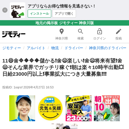
アプリならお得な情報を見逃さない！
インストール
アプリで開く
地元の掲示板 ジモティー 神奈川版
神奈川県
検索
ログイン
投稿
ジモティー
アルバイト
物流
ドライバー
神奈川県のドライバー
11😄🌼🔷🔶🔷🔶儲かる❗️🌼😄楽しい❗️🌼😄将来有望❗️🌼
😄そんな業界でガッチリ稼ぐ❗️朝は楽々10時半出勤💥
日給23000円以上❗️事業拡大につき大量募集❗️❗️❗️
投稿ID: 1oqrsf
2026年4月27日 16:53