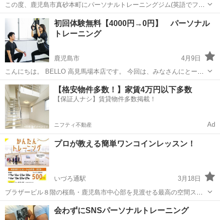
この度、鹿児島市真砂本町にパーソナルトレーニングジム(英語でフィ
ットネス)をオープン致しました。 私は11年の経験を持つ、認定パーソ
鹿児島
鹿児島市
鴨池駅
その他
パーソナルトレーナー
初回体験無料【4000円→0円】 パーソナル
ナルトレーナーです。 今まで積み上げてきた経験を更に生かし、心身
トレーニング
ともに皆さんの健康に...
鹿児島市
4月9日
こんにちは。 BELLO 高見馬場本店です。 今回は、みなさんにとーー
てもお得なクーポン情報を解禁します。 今来て頂いた方には、初回体
鹿児島
鹿児島市
その他
パーソナルトレーニング
【格安物件多数！】家賃4万円以下多数
験を「無料」にて行いたいと思います。 緊急事態宣言も全国で解除に
【保証人ナシ】賃貸物件多数掲載！
なり、つい...
Ad
ニフティ不動産
プロが教える簡単ワンコインレッスン！
いづろ通駅
3月18日
ブラザービル８階の桜島・鹿児島市中心部を見渡せる最高の空間スタ
ジオでストレッチ・全身運動・体幹バランストレーニングを行ってみ
鹿児島
鹿児島市
いづろ通駅
その他
ワンコイン
会わずにSNSパーソナルトレーニング
ませんか？ 料金は60分1レッスン500円と気軽に参加していただけるよ