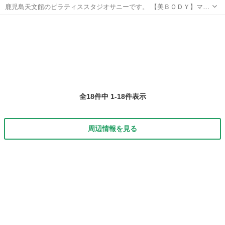
鹿児島天文館のピラティススタジオサニーです。 【美ＢＯＤＹ】マッ
トピラティス ポッコリおなかを引き締め、内側から美しい体を目指す
鹿児島
鹿児島市
鹿児島中央駅
その他
サスペンション
ボールやセラバンドを使ったマットピラティスです。 【美ＳＴＹＬ
Ｅ】シルクサスペンシ...
全18件中 1-18件表示
周辺情報を見る