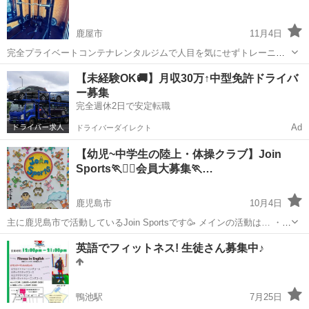
市内、川内、知覧、出水など各地...
鹿屋市
11月4日
完全プライベートコンテナレンタルジムで人目を気にせずトレーニン
グしませんか？？ 月額制始めました( ¨̮ ) 月額 3000円 (1日1時間、完全
鹿児島
鹿屋市
その他
ダンベル
【未経験OK🚚】月収30万↑中型免許ドライバ
予約制、同伴1名まで) ビジター 90min 1000円 (完全予約...
ー募集
完全週休2日で安定転職
Ad
ドライバーダイレクト
【幼児~中学生の陸上・体操クラブ】Join
Sports🏃🤸‍♀️会員大募集🏃…
鹿児島市
10月4日
主に鹿児島市で活動しているJoin Sportsです🥳 メインの活動は… ・
Join Athlete Club(対象:幼児~中学生) ・Join体操クラブ(対象:幼児~小学
鹿児島
鹿児島市
その他
幼児
英語でフィットネス! 生徒さん募集中♪
生) ・保育内運動教室(幼児運動委託業務) となり...
鴨池駅
7月25日