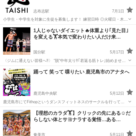
志布志駅
7月1日
小学生・中学生を対象に生徒を募集します！ 練習日時 ◎火曜日・木曜
日 18時〜20時 練習場所 志布志警察署柔道場 ◎土曜日 9時〜12
鹿児島
志布志市
志布志駅
その他
場所
1人じゃないダイエット🔥体重より｢見た目｣
時 練習場所 志布志運動公園武道館 月謝3,000円（登録料、保険料、
を変える🏋️本気で変わりたい人だけ来…
遠征費別途...
国分駅
5月17日
〈ジムに通えない皆様へ‼️〉 “脱“中年太り‼️｢若返る筋トレ｣始めません
か⁉️ 【🔰オンラインボディメイク×認定コーチングの特徴🏋️】 ✔️厳しい
鹿児島
霧島市
国分駅
その他
コーチング
踊って 笑って 喋りたい 鹿児島市のアナタへ
食事制限なし＆家族の食事に合わせたアドバイス ✔️毎日LINE·Z...
鹿児島中央駅
5月12日
鹿児島市にてFithopというダンスフィットネスのサークルを行ってい
ます。 次回は5/17（日） 玉里団地福祉館にて 19:30〜20:20 昔、ちょ
鹿児島
鹿児島市
鹿児島中央駅
その他
未経験
【理想のカラダ🏋️】クリックの先にある☺️だ
っとでもダンスをかじったことがある人へ✨ 「踊るのは好き。 でも、
らしない体とサヨナラする覚悟…ある…
もう...
奄美市
5月11日