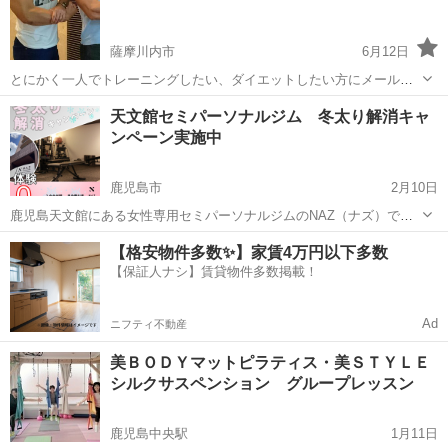
うに設定しております、ま...
薩摩川内市
6月12日
とにかく一人でトレーニングしたい、ダイエットしたい方にメールだ
けでアドバイスいます。 だれにも会わずに気を使わなくてできる。 ・
鹿児島
薩摩川内市
その他
天文館セミパーソナルジム 冬太り解消キャ
忙しくてジムに行けない ・ジムに行くけどわからない ・自宅で筋トレ
ンペーン実施中
したいけどわからない ・ダイ...
鹿児島市
2月10日
鹿児島天文館にある女性専用セミパーソナルジムのNAZ（ナズ）で
す。 NAZは女性トレーナーのみ在籍しており女性に安心して通ってい
鹿児島
鹿児島市
その他
正月
【格安物件多数✨】家賃4万円以下多数
ただける ジムとなっております。 ❄️冬太り解消キャンペーン❄️ 💪 年
【保証人ナシ】賃貸物件多数掲載！
末...
Ad
ニフティ不動産
美ＢＯＤＹマットピラティス・美ＳＴＹＬＥ
シルクサスペンション グループレッスン
鹿児島中央駅
1月11日