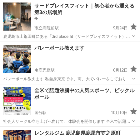
辛いトレーニングもしていません🎵 💡｢自分らしく｣自信を付けるコー
鹿児島
鹿児島市
市役所前駅
その他
筋トレ
サードプレイスフィット｜初心者から通える
チング🏋️ 💡周りに“流されな自分“と“個性“で強くなる‼️ 💡通年で安定...
第3の居場所
市立病院前駅
9月24日
鹿児島市上荒田町にある「3rd place fit（サードプレイスフィット）」
は、初心者から経験者まで安心して通えるスポーツジムです。 有酸素
鹿児島
鹿児島市
市立病院前駅
その他
居場所
バレーボール教えます
マシン、筋トレマシン、フリーウェイトを完備し、目的やレベルに合
わせた運動が可能で...
南鹿児島駅
6月12日
バレーボール教えます 私自身東京で中、高、大でバレーをしており 東
京私立選抜で日本代表として 戦った経験があります 今現在中学生を相
鹿児島
鹿児島市
南鹿児島駅
その他
初心者
全米で話題沸騰中の人気スポーツ、ピックル
手にバレーボールを 教えています 技術を徹底的に教えると言うより
ボール
考え方を教えます 練習...
国分駅
10月10日
社会人サークル立ち上げへ向けて、体験会を開催します 全米で話題沸
騰中のニュースポーツ、 そして日本国内にも人気が広がってきている
鹿児島
霧島市
国分駅
その他
社会人サークル
レンタルジム 鹿児島県鹿屋市笠之原町
ピックルボール。鹿児島でもテレビラジオ等で紹介されており 鹿児島