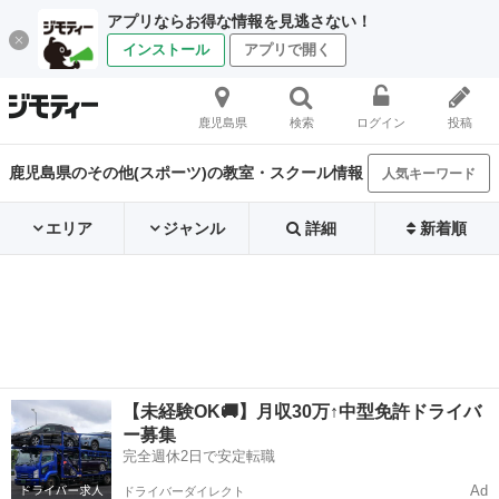
アプリならお得な情報を見逃さない！
インストール
アプリで開く
鹿児島県
検索
ログイン
投稿
鹿児島県のその他(スポーツ)の教室・スクール情報
人気キーワード
エリア
ジャンル
詳細
新着順
【未経験OK🚚】月収30万↑中型免許ドライバ
ー募集
完全週休2日で安定転職
Ad
ドライバーダイレクト