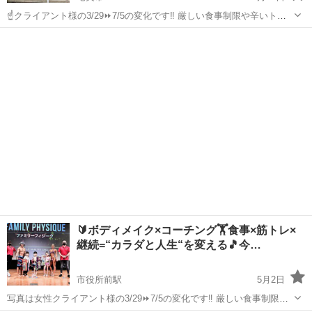
☝️クライアント様の3/29⏩7/5の変化です‼️ 厳しい食事制限や辛いトレ
ーニングもしていません🎵 ｢カラダ変われば｣心から変わる‼️ 私も全ク
鹿児島
奄美市
その他
ライアント様も変わりました‼️ 次は【皆様が変わって証明です🙋】 ...
🔰ボディメイク×コーチング🏋️食事×筋トレ×
継続=“カラダと人生“を変える🎵今…
市役所前駅
5月2日
写真は女性クライアント様の3/29⏩7/5の変化です‼️ 厳しい食事制限や