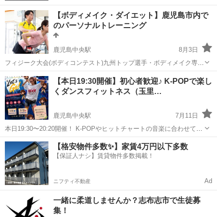
【ボディメイク・ダイエット】鹿児島市内で
のパーソナルトレーニング
鹿児島中央駅
8月3日
フィジーク大会(ボディコンテスト)九州トップ選手・ボディメイク専門
トレーナーによるパーソナルトレーニングを受けてみませんか？✨ ◎
鹿児島
鹿児島市
鹿児島中央駅
その他
【本日19:30開催】初心者歓迎♪ K-POPで楽し
老若男女は問いません⚪︎ ◎マン・ツー・マンで指導いたします。 ◎専
くダンスフィットネス（玉里…
パーソナルトレーニング
用のトレーニングプログラ...
鹿児島中央駅
7月11日
本日19:30〜20:20開催！ K-POPやヒットチャートの音楽に合わせて楽
しく体を動かす**ダンスフィットネス「FitHop」**です🎶 「ダンスは
鹿児島
鹿児島市
鹿児島中央駅
その他
POP
【格安物件多数✨】家賃4万円以下多数
初めて」 「運動不足を解消したい」 「楽しく運動を始めたい」 そ
【保証人ナシ】賃貸物件多数掲載！
ん...
Ad
ニフティ不動産
一緒に柔道しませんか？志布志市で生徒募
集！