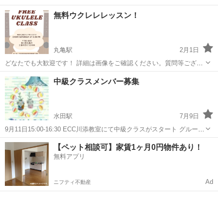
無料ウクレレレッスン！
丸亀駅
2月1日
どなたでも大歓迎です！ 詳細は画像をご確認ください。質問等ござい
ましたら、お気軽に連絡してください！！
香川
丸亀市
丸亀駅
ウクレレ
無料
中級クラスメンバー募集
水田駅
7月9日
9月11日15:00-16:30 ECC川添教室にて中級クラスがスタート グループ
レッスン（定員4名） 一回2500円 イベントや発表会に積極的に参加し
香川
高松市
水田駅
ウクレレ
クラス
【ペット相談可】家賃1ヶ月0円物件あり！
ていくクラスになります 音楽理論をしっかりと学びながら、ディー...
無料アプリ
Ad
ニフティ不動産