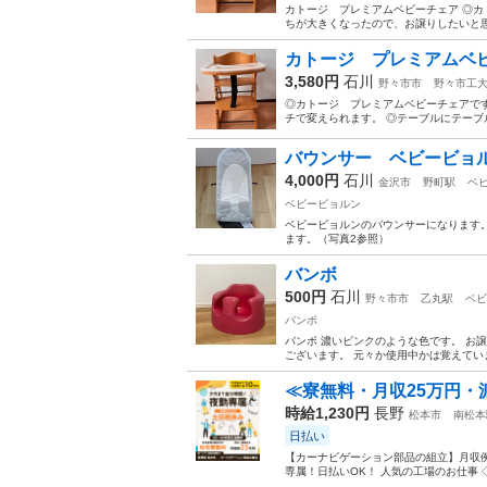
カトージ プレミアムベビーチェア ◎カ
ちが大きくなったので、お譲りしたいと思
カトージ プレミアムベ
3,580円
石川
野々市市
野々市工
◎カトージ プレミアムベビーチェアです
チで変えられます。 ◎テーブルにテーブル
バウンサー ベビービョ
4,000円
石川
金沢市
野町駅
ベ
ベビービョルン
ベビービョルンのバウンサーになります。
ます。（写真2参照）
バンボ
500円
石川
野々市市
乙丸駅
ベビ
バンボ
バンボ 濃いピンクのような色です。 お
ございます。 元々か使用中かは覚えてい
≪寮無料・月収25万円・
時給1,230円
長野
松本市
南松本
日払い
【カーナビゲーション部品の組立】月収例
専属！日払いOK！ 人気の工場のお仕事 ◇