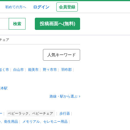
ログイン
会員登録
初めての方へ
投稿画面へ(無料)
検索
チェア
人気キーワード
ほく市
白山市
能美市
野々市市
羽咋郡
森本駅
路線・駅から選ぶ
ー
ベビーラック、ベビーチェア
歩行器
浄、衛生用品
メモリアル、セレモニー用品