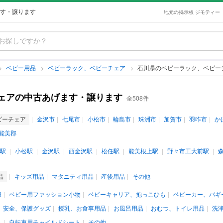
す・譲ります
地元の掲示板 ジモティー
ベビー用品
ベビーラック、ベビーチェア
石川県のベビーラック、ベビー
ェアの中古あげます・譲ります
全508件
ビーチェア
金沢市
七尾市
小松市
輪島市
珠洲市
加賀市
羽咋市
か
能美郡
駅
小松駅
金沢駅
西金沢駅
松任駅
能美根上駅
野々市工大前駅
品
キッズ用品
マタニティ用品
産後用品
その他
服
ベビー用ファッション小物
ベビーキャリア、抱っこひも
ベビーカー、バギ
安全、保護グッズ
授乳、お食事用品
お風呂用品
おむつ、トイレ用品
洗
ト
自転車用チャイルドシート
その他