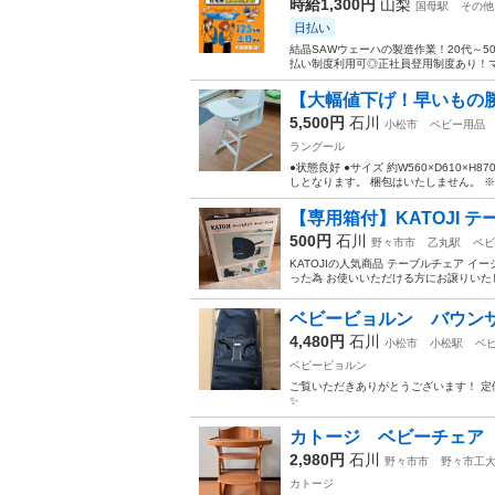
時給1,300円
山梨
国母駅
その他
日払い
結晶SAWウェーハの製造作業！20代～
払い制度利用可◎正社員登用制度あり！マ
【大幅値下げ！早いもの勝ち】
5,500円
石川
小松市
ベビー用品
ラングール
●状態良好 ●サイズ 約W560×D610×H
しとなります。 梱包はいたしません。 ※
【専用箱付】KATOJI 
500円
石川
野々市市
乙丸駅
ベビ
KATOJIの人気商品 テーブルチェア 
った為 お使いいただける方にお譲りいたします(
ベビービョルン バウン
4,480円
石川
小松市
小松駅
ベ
ベビービョルン
ご覧いただきありがとうございます！ 定価
✨
カトージ ベビーチェア
2,980円
石川
野々市市
野々市工
カトージ