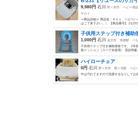
B-231【リユースのサカ
9,980円
石川
野々市市
ベビー用
サカイ
≪商品詳細≫ 商品名：ヤトミ ベビーハイチ
はご了承下さい。） 【商品番号】:21252900
子供用ステップ付き補助
1,000円
石川
金沢市
馬替駅
ベ
子供用ステップ付き補助便座です。 2年
面クッション（スペア未使用） ③説明書
ハイローチェア
0円
石川
野々市市
野々市駅
ベビ
中は汚れてますので洗濯するなりしてお