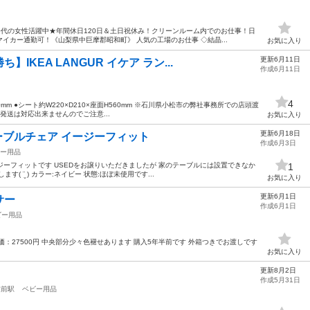
50代の女性活躍中★年間休日120日＆土日祝休み！クリーンルーム内でのお仕事！日
イカー通勤可！《山梨県中巨摩郡昭和町》 人気の工場のお仕事 ◇結晶...
お気に入り
更新6月11日
IKEA LANGUR イケア ラン...
作成6月11日
4
870mm ●シート約W220×D210×座面H560mm ※石川県小松市の弊社事務所での店頭渡
発送は対応出来ませんのでご注意...
お気に入り
更新6月18日
テーブルチェア イージーフィット
作成6月3日
ー用品
イージーフィットです USEDをお譲りいただきましたが 家のテーブルには設置できなか
1
 ¨̮ ) カラー:ネイビー 状態:ほぼ未使用です...
お気に入り
更新6月1日
サー
作成6月1日
ビー用品
：27500円 中央部分少々色褪せあります 購入5年半前です 外箱つきでお渡しです
お気に入り
更新8月2日
作成5月31日
大前駅
ベビー用品