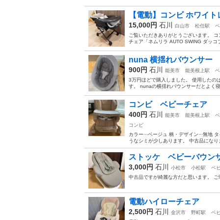
【電動】コンビ ホワイトレーベ
15,000円
石川
白山市
松任駅
ベ
ご覧いただきありがとうございます。 コ
チェア「ネムリラ AUTO SWING ダ
nuna 横揺れバウンサー
900円
石川
能美市
能美根上駅
ベ
3万円ほどで購入しました。 使用したの
す。 nunaの横揺れバウンサーだとよく
コンビ ベビーチェア
400円
石川
能美市
能美根上駅
ベ
コンビ
カラー···ベージュ 柄・デザイン···無地
うなシミが少しあります。 中古品になり
ストッケ ベビーバウン
3,000円
石川
小松市
小松駅
ベ
中古品ですが綺麗な方だと思います。 
電動ハイローチェア
2,500円
石川
金沢市
野町駅
ベ