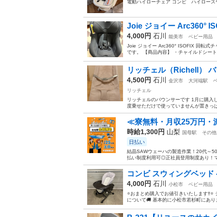
電動ハイローチェア コンビ ハイロース
Joie ジョイー Arc360° 
4,000円
石川
能美市
ベビー用品
Joie ジョイー Arc360° ISOFIX
です。 【商品内容】 ・チャイルドシート
リッチェル（Richell
4,500円
石川
金沢市
大河端駅
リッチェル
リッチェルのバウンサーです 1月に購入し
度乗せただけで使っていませんが置きっぱな
≪寮無料・月収25万円・
時給1,300円
山梨
国母駅
その他
日払い
結晶SAWウェーハの製造作業！20代～
払い制度利用可◎正社員登用制度あり！マ
コンビ スウィングベッ
4,000円
石川
小松市
ベビー用品
⭐️おまとめ購入でお値引きいたします‼︎⭐️
について🚚 基本的に小松市若杉町にありま