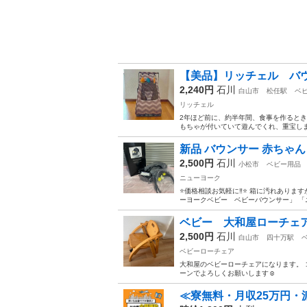
【美品】リッチェル バウン
2,240円
石川
白山市
松任駅
ベ
リッチェル
2年ほど前に、約半年間、食事を作ると
もちゃが付いていて遊んでくれ、重宝し
新品 バウンサー 赤ちゃ
2,500円
石川
小松市
ベビー用品
ニューヨーク
⭐️価格相談お気軽に‼︎⭐️ 箱に汚れあり
ーヨークベビー ベビーバウンサー」 「
ベビー 大和屋ローチェ
2,500円
石川
白山市
四十万駅
ベビーローチェア
大和屋のベビーローチェアになります。 
ーンでよろしくお願いします☺︎
≪寮無料・月収25万円・