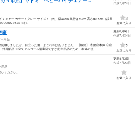
イ野々市店】ヤトミ ベビーハイチェアー...
作成7月24日
品
3
ェアー カラー：グレー サイズ：（約）幅44cm 奥行き60cm 高さ80.5cm（誤差
00023614 ≪お...
お気に入り
更新8月6日
便座
作成7月24日
ビー用品
程使用しましたが、目立った傷、よごれ等はありません。 【概要】 ①便座本体 ②座
2
、付属部品 ※全てアルコール消毒済ですが衛生用品のため、本体の使...
お気に入り
更新8月3日
作成7月23日
ー用品
使いください。
お気に入り