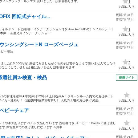
ウィングラック ルシエス 洗いました、説明書あります。
1
お気に入り
更新7月31日
ISOFIX 回転式チャイル...
作成7月31日
 回転式チャイルドシート 説明書・インナークッション付き Joie Arc360°のチャイルドシート
1
本体 ・新生児用インナークッショ...
お気に入り
更新7月29日
） バウンシングシートN ローズベージュ
作成7月29日
ベビー用品
2
ました(10.000円程) 乗せてみましたがうちの子は苦手なようで使いませんでした(1
しにしていました) 箱はありません 説明書あります ...
お気に入り
派遣社員≫検査・検品
提携サイト
50代の女性活躍中★年間休日120日＆土日祝休み！クリーンルーム内でのお仕事！日
イカー通勤可！《山梨県中巨摩郡昭和町》 人気の工場のお仕事 ◇結晶...
お気に入り
更新7月25日
ド ベビーチェア
作成7月25日
 シミやキズあります ベルト欠品しています 説明書付き メーカー：Combi ☑︎受け渡し
す 保管倉庫での受け渡しになります ⚠️お車...
お気に入り
更新7月24日