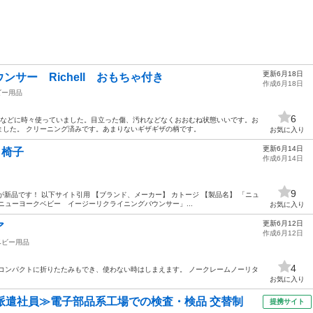
更新6月18日
サー Richell おもちゃ付き
作成6月18日
ビー用品
6
きなどに時々使っていました。目立った傷、汚れなどなくおおむね状態いいです。お
ました。 クリーニング済みです。あまりないギザギザの柄です。
お気に入り
更新6月14日
ん 椅子
作成6月14日
9
ますが新品です！ 以下サイト引用 【ブランド、メーカー】 カトージ 【製品名】 「ニュ
ニューヨークベビー イージーリクライニングバウンサー」...
お気に入り
更新6月12日
ア
作成6月12日
ベビー用品
4
コンパクトに折りたたみもでき、使わない時はしまえます。 ノークレームノーリタ
お気に入り
派遣社員≫電子部品系工場での検査・検品 交替制
提携サイト