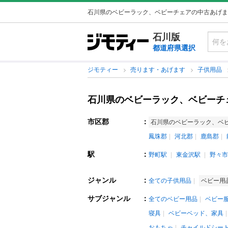
石川県のベビーラック、ベビーチェアの中古あげま
石川版
都道府県選択
ジモティー
売ります・あげます
子供用品
石川県のベビーラック、ベビーチ
市区郡
：
石川県のベビーラック、ベ
鳳珠郡
河北郡
鹿島郡
駅
：
野町駅
東金沢駅
野々市
ジャンル
：
全ての子供用品
ベビー用
サブジャンル
：
全てのベビー用品
ベビー
寝具
ベビーベッド、家具
おもちゃ
チャイルドシー