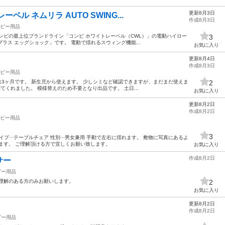
更新8月3日
ル ネムリラ AUTO SWING...
作成8月3日
ビー用品
ンビの最上位ブランドライン「コンビ ホワイトレーベル（CWL）」の電動ハイロー
3
ッコプラス エッグショック」です。 電動で揺れるスウィング機能...
お気に入り
更新8月4日
作成8月3日
ビー用品
は3ヶ月です。 新生児から使えます。 少しシミなど確認できますが、まだまだ使えま
2
寝てくれました。 模様替えのため不要となり出品です。 土日...
お気に入り
更新8月2日
作成8月2日
ビー用品
3
 タイプ···テーブルチェア 性別···男女兼用 手動で左右に揺れます。 敷物に写真にあるよ
ます。 ご理解頂ける方で宜しくお願い致します。
お気に入り
作成8月2日
サー
ビー用品
ご理解のある方のみお願いします。
2
お気に入り
更新8月2日
作成8月2日
ビー用品