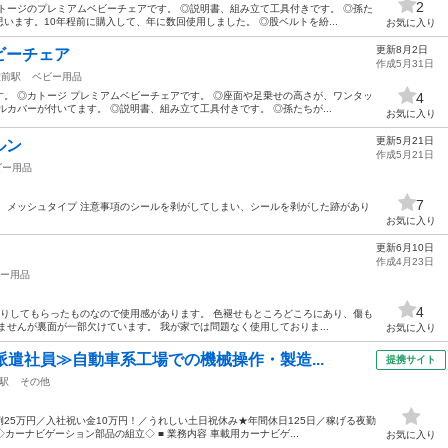
2
トージのプレミアムベビーチェアです。 ◎説明書、組み立て工具付きです。 ◎孫た
います。10年程前に購入して、年に数回使用しました。 ◎股ベルトを紛...
お気に入り
更新8月2日
ビーチェア
作成5月31日
大前駅
ベビー用品
。 ◎カトージ プレミアムベビーチェアです。 ◎座面や足乗せの高さが、ワンタッ
4
カバーが付いてます。 ◎説明書、組み立て工具付きです。 ◎孫たちが...
お気に入り
更新5月21日
ルン
作成5月21日
ビー用品
7
 メッシュタイプ 注意事項のシールを剥がしてしまい、シールを剥がした跡があり
お気に入り
更新6月10日
作成4月23日
ー用品
4
譲りしてもらったものなので使用感があります。 色褪せもところどころにあり、傷も
ませんが裏面が一部欠けています。 我が家では問題なく使用しておりま...
お気に入り
派遣社員≫自動車系工場での機械操作・製造...
提携サイト
駅
その他
25万円／入社祝い金10万円！／うれしい土日祝休み★年間休日125日／稼げる夜勤
カーナビゲーション部品の組立◇ ■ 業務内容 車載用カーナビゲ...
お気に入り