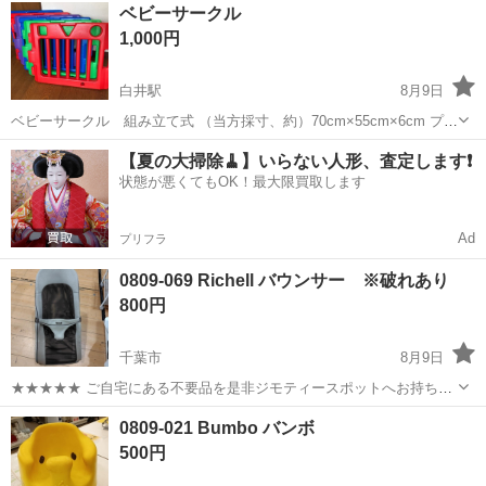
千葉
習志野市
京成大久保駅
ベビー用品
ベビーサークル
目立った傷はありません。一部汚れが有りますが使用に問題ありませ
1,000円
ん。 カバーは取り外して...
白井駅
8月9日
ベビーサークル 組み立て式 （当方採寸、約）70cm×55cm×6cm プラ
スチック製6個 使用後に消毒済 早く取りに来てくれる方
千葉
白井市
白井駅
ベビー用品
サークル
【夏の大掃除🧹】いらない人形、査定します❗️
状態が悪くてもOK！最大限買取します
Ad
プリフラ
0809-069 Richell バウンサー ※破れあり
800円
千葉市
8月9日
★★★★★ ご自宅にある不要品を是非ジモティースポットへお持ち込
みしませんか？ 家電、趣味・スポーツ・レジャー用品、こども用品、
千葉
千葉市
ベビー用品
バウンサー
0809-021 Bumbo バンボ
衣料服飾品、生活雑貨、家具、本、CD・DVDなどが無料でまとめて持
500円
ち込めます！ ※詳細はこ...