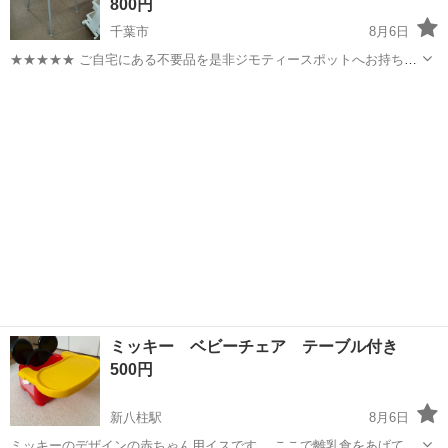
800円
千葉市
8月6日
★★★★★ ご自宅にある不要品を是非ジモティースポットへお持ち込
みしませんか？ 家電、趣味・スポーツ・レジャー用品、こども用品、
千葉
千葉市
ベビー用品
現地
衣料服飾品、生活雑貨、家具、本、CD・DVDなどが無料でまとめて持
ち込めます！ ※詳細はこ...
ミッキー ベビーチェア テーブル付き
500円
新八柱駅
8月6日
ミッキーのデザインの赤ちゃん用イスです。 ここで離乳食をあげてい