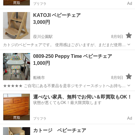
Ad
プリフラ
KATOJI ベビーチェア
3,000円
葭川公園駅
8月9日
カトジのベビーチェアです。 使用感はございますが、まだまだ使用可
能な状態かと思います。高さ調整可能。お写真での現状引き渡しとな
千葉
千葉市
葭川公園駅
ベビー用品
0809-250 Peppy Time ベビーチェア
ります。 あくまで中古品となりますのでご理解のうえご検討くださ
1,000円
い。
船橋市
8月9日
★★★★★ ご自宅にある不要品を是非ジモティースポットへお持ち込
みしませんか？ 家電、趣味・スポーツ・レジャー用品、こども用品、
千葉
船橋市
ベビー用品
現地
運べない家具、無料でお伺い＆即買取もOK！
衣料服飾品、生活雑貨、家具、本、CD・DVDなどが無料でまとめて持
状態が悪くてもOK！最大限買取します
ち込めます！ ※詳細はこ...
Ad
プリフラ
カトージ ベビーチェア