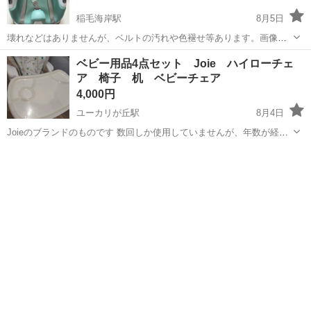
稲毛海岸駅
8月5日
壊れなどはありませんが、ベルトの汚れや色褪せ等あります。画像だ
と見づらいですが、ご確認ください。 また、背もたれ部分に噛み跡が
千葉
千葉市
稲毛海岸駅
ベビー用品
ベビー用品4点セット Joie ハイローチェ
あります。（画像3枚目） 自宅近くまで取りに来てくださる方を優先
ア 椅子 机 ベビーチェア
させていただきます。
4,000円
ユーカリが丘駅
8月4日
Joieのブランドのものです 数回しか使用していませんが、年数が経っ
ていて室内の物置部屋にずっと保管していたので、画像ではちょっと
千葉
佐倉市
ユーカリが丘駅
ベビー用品
ベビー
わかりにくいのですが少し変色している箇所あります、あまり目立た
ないとは思います 不具合もな...