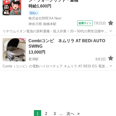
ン・フォークリフト・重機
時給1,600円
日払い
株式会社BREXA Next
7月21日
提携サイト
神奈川県 南橋本駅
リチウムイオン電池の原料運搬・投入作業！20～50代の男性活躍中★
ワンルーム寮完備！赴任旅費会社負担！年間休日130日★フォークリフ
神奈川
相模原市
南橋本駅
その他
Combiコンビ ネムリラ AT BEDi AUTO
ト免許お持ちの方、活躍中！就業先食堂利用可★《神奈川県相模原
SWING
市》 人気の工場のお仕事 ◇電...
13,000円
君津駅
8月2日
Combi（コンビ）の電動ハイローチェア ネムリラ AT BEDi EG 電源コ
ード付き オートスイングの動作確認済み 【商品説明】 電動オートス
千葉
木更津市
君津駅
ベビー用品
ウィング機能で、抱っこに近い揺れを再現し寝かしつけをサポート。
静音設計...
1
2
3
...
次へ