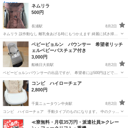
名・商品名◆ フォーマムズ (4moms) 自動バウンサー 色々な音が流せ
千葉
市原市
五井駅
ベビー用品
ネムリラ
て好みの動きに設定可能です ◆商品説明◆ 外箱なし 【対象使用期
500円
間】 新生児...
長浦駅
8月2日
ネムリラ 誤作動なし 離乳食あげる時にもつかえます 綺麗に拭き掃除
して洗濯してからお渡しします
千葉
袖ケ浦市
長浦駅
ベビー用品
ベビービョルン バウンサー 希望者リッチ
ェルベビーバスチェア付き
3,000円
船橋日大前駅
8月2日
ベビービョルンバウンサーの出品ですが、 希望者には500円ほどで出
品予定のリッチェルベビーバスを無料でお譲りします！ 引越し予定の
千葉
船橋市
船橋日大前駅
ベビー用品
コンビ ハイローチェア
ため早めにお譲りしたくお気軽にお問い合わせ頂けますと幸いです！
2,800円
2〜3度使用された中古品を...
千葉ニュータウン中央駅
8月2日
コンビ ハイローチェア 手動タイプのものになります。 中のクッシ
ョンは洗濯済みですので比較的綺麗だと思われます。 お渡しの際再度
千葉
印西市
千葉ニュータウン中央駅
ベビー用品
≪寮無料・月収35万円・派遣社員≫クレー
アルコールで消毒します。