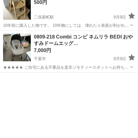
500円
二俣新町駅
8月9日
10年前に購入した物です。 10年物にしては、壊れたり表面が剥がれた
りもしておらず綺麗かと思いますが、汚れ等は多少あります。 説明書
千葉
市川市
二俣新町駅
ベビー用品
0809-218 Combi コンビ ネムリラ BEDI おや
等は、すみませんが処分してしまったためありませんが、サイズ感な
すみドームエッグ…
どは以下と同様です(以下の商...
7,000円
千葉市
8月9日
★★★★★ ご自宅にある不要品を是非ジモティースポットへお持ち込
みしませんか？ 家電、趣味・スポーツ・レジャー用品、こども用品、
千葉
千葉市
ベビー用品
衣料服飾品、生活雑貨、家具、本、CD・DVDなどが無料でまとめて持
ち込めます！ ※詳細はこ...