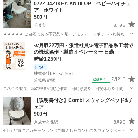
0722-042 IKEA ANTILOP ベビーハイチェ
ア ホワイト
500円
千葉市
8月9日
★★★★★ ご自宅にある不要品を是非ジモティースポットへお持ち込
みしませんか？ 家電、趣味・スポーツ・レジャー用品、こども用品、
千葉
千葉市
ベビー用品
ベビーハイチェア
≪月収22万円・派遣社員≫電子部品系工場で
衣料服飾品、生活雑貨、家具、本、CD・DVDなどが無料でまとめて持
の機械操作・製造オペレーター 日勤
ち込めます！ ※詳細はこ...
時給1,250円
日払い
株式会社BREXA Next
7月21日
提携サイト
茨城県 静駅
コネクタ製造工場の検査や測定作業！日勤専属＆土日祝休み＆年間休
日128日★クリーンルーム内作業★マイカー通勤OK＆無料駐車場あり
茨城
常陸大宮市
静駅
その他
【説明書付き】Combi スウィングベッド&チ
★就業先食堂利用可！日払い制度あり！《茨城県常陸大宮市》 人気の
ェア
工場のお仕事 ◇コネクタ製造工...
900円
京成大久保駅
8月9日
4年ほど前にアカチャンホンポで購入したコンビのスウィングベッド&
チェアです。 【購入時価格】30,000円ぐらい 【傷などの状態】とくに