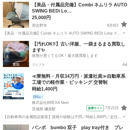
千葉
千葉市
新検見川駅
ベビー用品
【美品・付属品完備】Combi ネムリラ AUTO
SWING BEDi Lo…
25,000円
習志野市
8月8日
【美品・付属品完備】Combi ネムリラ AUTO SWING BEDi Long スリ
ープシェル EG ミンティブルー コンビの電動ハイローチェア「ネムリ
千葉
習志野市
ベビー用品
スリープシェル
【汚れOK‼️】古い洋服、一袋まるまる買取し
ラ AUTO SWING BEDi Long スリープシェル ...
ます✨
状態が悪くてもOK！最大限買取します
Ad
プリフラ
≪寮無料・月収34万円・派遣社員≫自動車系
工場での軽作業・ピッキング 交替制
時給1,400円
日払い
株式会社BREXA Next
7月21日
提携サイト
茨城県 磯原駅
【自動車用の金属部品製造】資格や経験は不問／時給1,400円／赴任旅
費会社負担／正社員登用のチャンスあり／食堂利用可能／マイカー通
茨城
北茨城市
磯原駅
その他
バンボ bumbo 双子 play tray付き プレ
勤OK《茨城県茨城市》 人気の工場のお仕事 ◇トラックの金属部品の