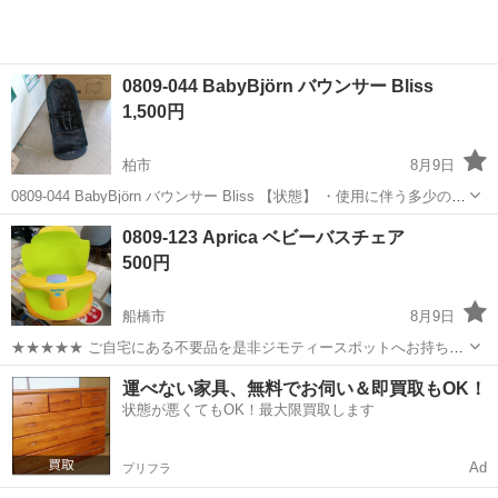
0809-044 BabyBjörn バウンサー Bliss
1,500円
柏市
8月9日
0809-044 BabyBjörn バウンサー Bliss 【状態】 ・使用に伴う多少のス
レ、キズ、落としきれない汚れなどございます ・詳細は現地でご確認
千葉
柏市
ベビー用品
バウンサー
0809-123 Aprica ベビーバスチェア
ください ・お値引きは出来かねますのでご了承願います...
500円
船橋市
8月9日
★★★★★ ご自宅にある不要品を是非ジモティースポットへお持ち込
みしませんか？ 家電、趣味・スポーツ・レジャー用品、こども用品、
千葉
船橋市
ベビー用品
Aprica
運べない家具、無料でお伺い＆即買取もOK！
衣料服飾品、生活雑貨、家具、本、CD・DVDなどが無料でまとめて持
状態が悪くてもOK！最大限買取します
ち込めます！ ※詳細はこ...
Ad
プリフラ