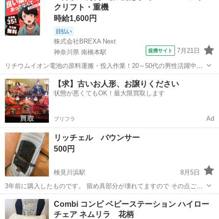
クリフト・重機
所をご...
時給1,600円
日払い
株式会社BREXA Next
7月21日
提携サイト
神奈川県 南橋本駅
リチウムイオン電池の原料運搬・投入作業！20～50代の男性活躍中★
ワンルーム寮完備！赴任旅費会社負担！年間休日130日★フォークリフ
神奈川
相模原市
南橋本駅
その他
【求】古いお人形、お譲りください
ト免許お持ちの方、活躍中！就業先食堂利用可★《神奈川県相模原
状態が悪くてもOK！最大限買取します
市》 人気の工場のお仕事 ◇電...
Ad
プリフラ
リッチェル バウンサー
500円
検見川浜駅
8月5日
3年前に購入したものです。 留め具部分が壊れてますので その点ご了
承いただける方のみお願いします。 引き渡しは自宅にきていただいて
千葉
千葉市
検見川浜駅
ベビー用品
バウンサー
Combi コンビ ベビーステーション ハイロー
の お渡しになります。 取引確定後に詳細な場所をご連絡いたします。
チェア ネムリラ 花柄
（最寄り:...