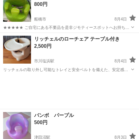
800円
質問あればコメントくだ...
船橋市
8月4日
★★★★★ ご自宅にある不要品を是非ジモティースポットへお持ち込
みしませんか？ 家電、趣味・スポーツ・レジャー用品、こども用品、
千葉
船橋市
ベビー用品
Bumbo
リッチェルのローチェア テーブル付き
衣料服飾品、生活雑貨、家具、本、CD・DVDなどが無料でまとめて持
2,500円
ち込めます！ ※詳細はこ...
市川塩浜駅
8月4日
リッチェルの取り外し可能なトレイと安全ベルトを備えた、安定感の
あるフロアタイプのベビーチェアです。 - タイプ: フロアチェア - カラ
千葉
市川市
市川塩浜駅
ベビー用品
リッチェル
ー: オフホワイト - 付属品: 着脱式トレイ - 安全機能: 腰ベルト付き ご
覧い...
バンボ パープル
500円
津田沼駅
8月3日