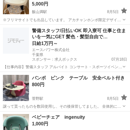
5,000円
飯山満駅
8月5日
※フリマサイトでも出品しています。 アカチャンホンポ限定デザイン
のハイローラックです。 2020年に購入して、使用し自宅保管していま
千葉
船橋市
飯山満駅
ベビー用品
警備スタッフ/日払いOK 即入寮可 仕事と住ま
した。 新生児用のインナークッション付き。 新生児から使用でき、離
いを一気にGET 髪色・髪型自由で…
乳食が始まってもチェアと...
日給1万円～
エースパワー株式会社
千葉県
スポンサー：求人ボックス
07月18日
【仕事内容】警備スタッフ アルバイト コンサート・スポーツイベン
ト・展示会などのイベントや、 工事現場周辺で警備・交通誘導をして
アルバイト・パート
バンボ ピンク テーブル 安全ベルト付き
いただきます。 経験者の方はもちろん、未経験者の方も積極的に採用
800円
中! 難しいスキルは不要! 基本的なル...
菅野駅
8月5日
譲って貰ったものを数回使用し、その後保管してました。 全体的に使
用感、細かい傷やベルト一部汚れがありますがまだ使用できます。 写
千葉
市川市
菅野駅
ベビー用品
ベビーチェア ingenuity
真に載っているものが全てです。 中古品となりますので神経質な方は
1,000円
ご遠慮下さい。 ノークレームノ...