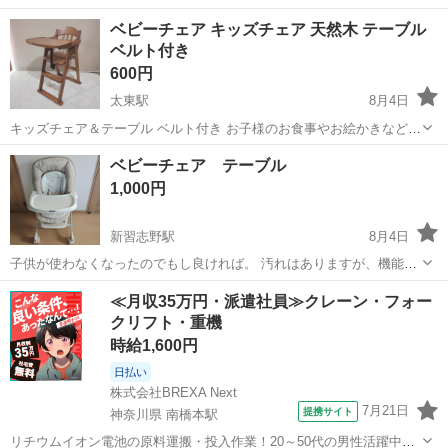
ベビーチェア キッズチェア 天然木 テーブル
ベルト付き
600円
太東駅
8月4日
キッズチェア＆テーブル ベルト付き お子様のお食事やお絵かきなどに
便利なキッズチェアです。 【状態】 ・ベルト付き ・イスを固定する
千葉
いすみ市
太東駅
ベビー用品
ベビーチェア テーブル
部品が一部破損しています。 ・通常の使用は可能ですが、お子様が椅
1,000円
子の上で立ったり、ジ...
新習志野駅
8月4日
子供が使わなくなったのでもし良ければ。 汚れはありますが、機能は
問題無く、カバーとかをかけてもらえばと使えます。 まとめてもらえ
千葉
習志野市
新習志野駅
ベビー用品
ベビー
≪月収35万円・派遣社員≫クレーン・フォー
れば値引き対応もしたいと思います。 ノークレーム、ノーリターンで
クリフト・重機
宜しくお願いします
時給1,600円
日払い
株式会社BREXA Next
7月21日
提携サイト
神奈川県 南橋本駅
リチウムイオン電池の原料運搬・投入作業！20～50代の男性活躍中★