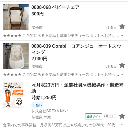
BlissAir（ブリスエアー）メッシュとなります。 メーカー推奨年齢は1
千葉
松戸市
高柳駅
ベビー用品
0808-068 ベビーチェア
か月～2年、商品の重量は3.1 kgです。 傾斜も調節ができ、折りたたみ
300円
なの...
船橋市
8月8日
★★★★★ ご自宅にある不要品を是非ジモティースポットへお持ち込
みしませんか？ 家電、趣味・スポーツ・レジャー用品、こども用品、
千葉
船橋市
ベビー用品
現地
0808-039 Combi ロアンジュ オートスウ
衣料服飾品、生活雑貨、家具、本、CD・DVDなどが無料でまとめて持
ィング
ち込めます！ ※詳細はこ...
2,000円
船橋市
8月8日
★★★★★ ご自宅にある不要品を是非ジモティースポットへお持ち込
みしませんか？ 家電、趣味・スポーツ・レジャー用品、こども用品、
千葉
船橋市
ベビー用品
ロアンジュ
≪月収23万円・派遣社員≫機械操作・製造補
衣料服飾品、生活雑貨、家具、本、CD・DVDなどが無料でまとめて持
助
ち込めます！ ※詳細はこ...
時給1,250円
日払い
株式会社BREXA Next
7月21日
提携サイト
茨城県 静駅
倉庫内での事務業務！月収例22万円以上★残業少なめ◎20代・30代・