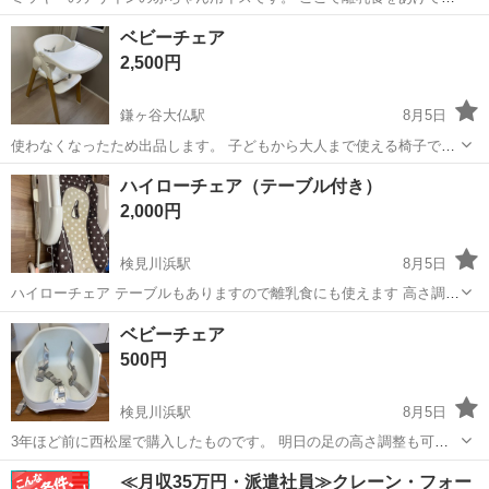
ました。 テーブルにつけて遊べる付属品と、ベルトもあります。 後ろ
千葉
松戸市
新八柱駅
ベビー用品
ベビーチェア
のベルトをつけると椅子にも取り付けしてテーブルでご飯をあげたり
2,500円
していました。 海外性なのでネジ...
鎌ヶ谷大仏駅
8月5日
使わなくなったため出品します。 子どもから大人まで使える椅子で
す。 目立った傷、汚れはありません。 折りたたみも可能ですし、トレ
千葉
鎌ケ谷市
鎌ヶ谷大仏駅
ベビー用品
ハイローチェア（テーブル付き）
イも取り外し出来ます。
2,000円
検見川浜駅
8月5日
ハイローチェア テーブルもありますので離乳食にも使えます 高さ調整
も可能です。 基本的に赤ちゃんの小さい頃に寝かせるためだけに使用
千葉
千葉市
検見川浜駅
ベビー用品
ハイローチェア
ベビーチェア
してました。 引き渡しは自宅にきていただいての お渡しになります。
500円
取...
検見川浜駅
8月5日
3年ほど前に西松屋で購入したものです。 明日の足の高さ調整も可能
椅子に取り付けることも可能です。 テーブルはありません。 引き渡し
千葉
千葉市
検見川浜駅
ベビー用品
ベビー
≪月収35万円・派遣社員≫クレーン・フォー
は自宅にきていただいての お渡しになります。 取引確定後に詳細な場