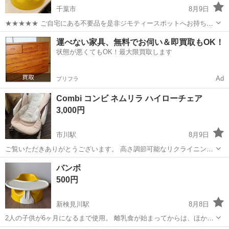
千葉市
8月9日
★★★★★ ご自宅にある不要品を是非ジモティースポットへお持ち込
みしませんか？ 家電、趣味・スポーツ・レジャー用品、こども用品、
千葉
千葉市
ベビー用品
Bumbo
運べない家具、無料でお伺い＆即買取もOK！
衣料服飾品、生活雑貨、家具、本、CD・DVDなどが無料でまとめて持
状態が悪くてもOK！最大限買取します
ち込めます！ ※詳細はこ...
Ad
プリフラ
Combi コンビ ネムリラ ハイローチェア
3,000円
市川駅
8月9日
ご覧いただきありがとうございます。 高さ調節可能なリクライニング
機能付きで、赤ちゃんの快適な休息をサポートするベビー用ハイロー
千葉
市川市
市川駅
ベビー用品
バンボ
チェアです。自動でゆらゆら動きません。娘に使っていたため、多少
500円
の汚れはありますが大きな傷や故障な...
新検見川駅
8月8日
2人の子供が6ヶ月になるまで使用。 離乳食が始まってからは、ほかの
椅子をほとんど使っていたため。 綺麗な状態です。