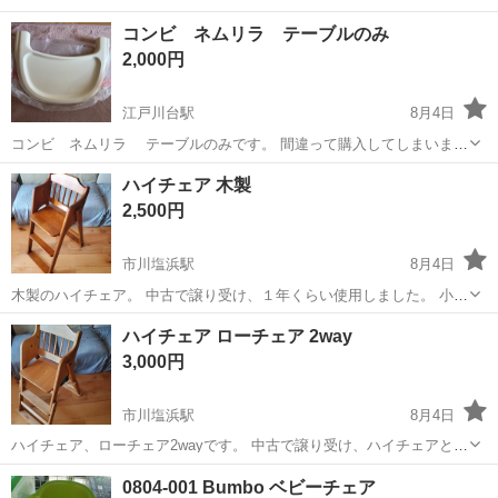
ワンルーム寮完備！赴任旅費会社負担！年間休日130日★フォークリフ
神奈川
相模原市
南橋本駅
その他
コンビ ネムリラ テーブルのみ
ト免許お持ちの方、活躍中！就業先食堂利用可★《神奈川県相模原
2,000円
市》 人気の工場のお仕事 ◇電...
江戸川台駅
8月4日
コンビ ネムリラ テーブルのみです。 間違って購入してしまいまし
た。 箱から開けましたが使用していません。 お値下げは不可です。
千葉
流山市
江戸川台駅
ベビー用品
コンビ
ハイチェア 木製
宜しくお願いします。
2,500円
市川塩浜駅
8月4日
木製のハイチェア。 中古で譲り受け、１年くらい使用しました。 小さ
な傷や汚れがありますが、まだまだ使用できます。 写真追加や質問あ
千葉
市川市
市川塩浜駅
ベビー用品
木製
ハイチェア ローチェア 2way
ればコメントください。 取りに来ていただける方にお譲りします。 よ
3,000円
ろしくお願いします！
市川塩浜駅
8月4日
ハイチェア、ローチェア2wayです。 中古で譲り受け、ハイチェアとし
て１年くらい使用しました。小さな傷や汚れがありますが、まだまだ
千葉
市川市
市川塩浜駅
ベビー用品
ロー
0804-001 Bumbo ベビーチェア
使用できます。 取りに来ていただける方にお譲りします。 写真追加や