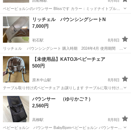
西船橋駅
8月8日
ベビービョルンのバウンサー Blissです カラー：ミッドナイトブルー
箱、説明書あり ファブリックにやや使用感がみられますが 目立つ汚れ
千葉
船橋市
西船橋駅
ベビー用品
リッチェル バウンシングシートN
はありません 公式オンラインショップにて ファブリックシートの...
7,000円
初石駅
8月8日
リッチェル バウンシングシート 購入時期 2024年4月 使用期間 半
年位 半年ほど使用し、その後は使用していません。 写真のように、ベ
千葉
流山市
初石駅
ベビー用品
【未使用品】KATOJIベビーチェア
ルト部分が毛羽立っているところがありますが、比較的綺麗だと思い
500円
ます。 洗濯は数回...
原木中山駅
8月8日
テーブル取り付け式ベビーチェア お譲りします テーブルに取り付けて
使用するベビーチェアです。 購入しましたが、自宅のテーブルには取
千葉
市川市
原木中山駅
ベビー用品
バウンサー （ゆりかご？）
り付けできなかったため、ほとんど使用していません。
2,560円
高柳駅
8月8日
ベビービョルン バウンサー BabyBjornベビービョルン バウンサー