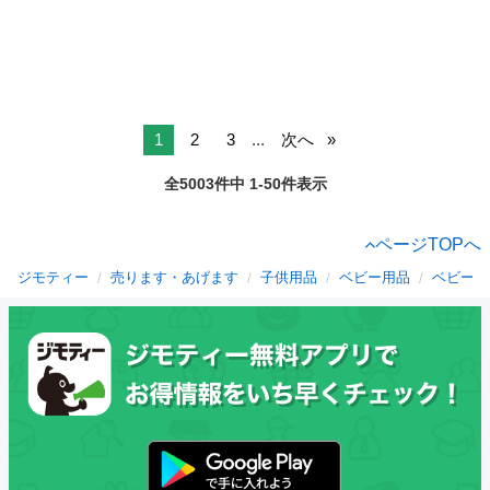
1
2
3
...
次へ
全5003件中 1-50件表示
ページTOPへ
ジモティー
売ります・あげます
子供用品
ベビー用品
ベビーラ