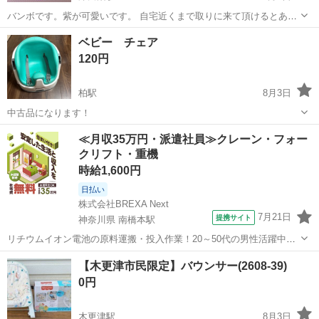
バンボです。紫が可愛いです。 自宅近くまで取りに来て頂けるとあり
がたいです。
千葉
船橋市
津田沼駅
ベビー用品
ベビー チェア
120円
柏駅
8月3日
中古品になります！
千葉
柏市
柏駅
ベビー用品
ベビー
≪月収35万円・派遣社員≫クレーン・フォー
クリフト・重機
時給1,600円
日払い
株式会社BREXA Next
7月21日
提携サイト
神奈川県 南橋本駅
リチウムイオン電池の原料運搬・投入作業！20～50代の男性活躍中★
ワンルーム寮完備！赴任旅費会社負担！年間休日130日★フォークリフ
神奈川
相模原市
南橋本駅
その他
【木更津市民限定】バウンサー(2608-39)
ト免許お持ちの方、活躍中！就業先食堂利用可★《神奈川県相模原
0円
市》 人気の工場のお仕事 ◇電...
木更津駅
8月3日