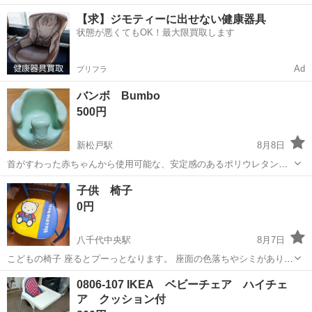
40代の男女活躍中！空調完備で快適作業★食堂利用可◎マイカー通勤
茨城
常陸大宮市
静駅
その他
【求】ジモティーに出せない健康器具
OK◎無料駐車場完備！《茨城県常陸大宮市》 人気の工場のお仕事 ◇
状態が悪くてもOK！最大限買取します
電子部品製造倉庫内の事務...
Ad
プリフラ
バンボ Bumbo
500円
新松戸駅
8月8日
首がすわった赤ちゃんから使用可能な、安定感のあるポリウレタン製
ベビーチェアです。 使用感ありますがまだ使えると思います。 - ブラ
千葉
松戸市
新松戸駅
ベビー用品
子供 椅子
ンド: Bumbo - カラー: グリーン - 素材: ポリウレタン - 形状: フロアチ
0円
ェア
八千代中央駅
8月7日
こどもの椅子 座るとプーっとなります。 座面の色落ちやシミがありま
すが、使用に問題はありません。
千葉
八千代市
八千代中央駅
ベビー用品
0806-107 IKEA ベビーチェア ハイチェ
ア クッション付