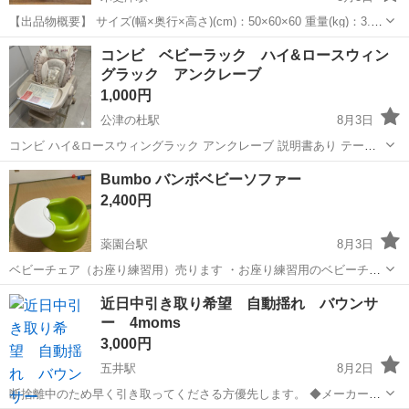
【出品物概要】 サイズ(幅×奥行×高さ)(cm)：50×60×60 重量(kg)：3.0
備考：箱、説明書付き 【はじめに】 こちらは木更津市です。木更津市
千葉
木更津市
木更津駅
ベビー用品
リユース
コンビ ベビーラック ハイ&ロースウィン
では、クリーンセンターに直接搬入された粗大ごみ等の中...
グラック アンクレーブ
1,000円
公津の杜駅
8月3日
コンビ ハイ&ロースウィングラック アンクレーブ 説明書あり テーブ
ルは取り外し可能・高さ調節可能 新生児の時はリビングでのお昼寝な
千葉
富里市
公津の杜駅
ベビー用品
Bumbo バンボベビーソファー
どに使っていました。 テーブルを付けて離乳食を食べさせるのにも便
2,400円
利でした。 子どもが1歳前...
薬園台駅
8月3日
ベビーチェア（お座り練習用）売ります ・お座り練習用のベビーチェ
アです ・使用感はありますが、まだまだ使えます ・軽くて持ち運びも
千葉
船橋市
薬園台駅
ベビー用品
Bumbo
近日中引き取り希望 自動揺れ バウンサ
便利です ・テーブル付き 💰 価格：3000円
ー 4moms
3,000円
五井駅
8月2日
断捨離中のため早く引き取ってくださる方優先します。 ◆メーカー