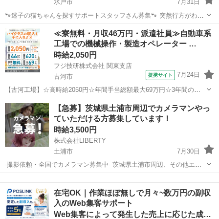
水戸市
7月31日
🐾迷子の猫ちゃんを探すサポートスタッフさん募集🐾 突然行方がわか
らなくなってしまった猫ちゃんが、 再び飼い主さんのもとへ帰れるよ
茨城
水戸市
その他
スタッフ
≪寮無料・月収46万円・派遣社員≫自動車系
うお手伝いするお仕事です🐱 猫ちゃんが見つかり、 飼い主さんから
工場での機械操作・製造オペレーター …
「本当にありがと...
時給2,050円
フジ技研株式会社 関東支店
7月24日
提携サイト
古河市
【古河工場】☆高時給2050円☆年間手当総額最大69万円☆3年間の手
当総額159万円☆年収620万円可☆寮費無料☆大手トラックメーカーで
茨城
古河市
その他
【急募】茨城県土浦市周辺でカメラマンやっ
の検査☆自動車業界経験者積極採用中！！【20代でも年収500万円が目
ていただける方募集しています！
指せる！！！】羽村工...
時給3,500円
株式会社LIBERTY
土浦市
7月30日
-撮影依頼・全国でカメラマン募集中- 茨城県土浦市周辺、その他エリ
アも相談可能 弊社では主にマッチングアプリのプロフィール写真や、
茨城
土浦市
その他
カメラマン
婚活やビジネス用の写真撮影を行っております。 全国で撮影をしてお
在宅OK｜作業ほぼ無しで月々~数万円の副収
り、都合の良...
入のWeb集客サポート
Web集客によって発生した売上に応じた成果報酬