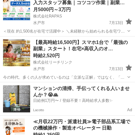
入力スタッフ募集｜コツコツ作業｜副業…
も歓迎です。 ...
月5000円～3万円
株式会社RAPAS
水戸市
7月13日
＜現在 約1,500名が在宅で活躍中＞ ＼未経験から始められる在宅ワー
クです／ 24時間365日いつでも作業可能！ 好きな時間に、コツコツ進
茨城
水戸市
その他
時給
【最高時給16,500円】スマホ1台で「最強の
められるシンプルな作業です パソコンに表示される画像データを確
副業」スタート！在宅×高収入のオ…
認...
時給2,520円
株式会社リーチリンク
水戸市
7月13日
今の時代、多くの人が求めているのは「立派な正解」ではなく、「同
じ目線で語り合える場所」です。 あなたが人生で乗り越えた経験や、
茨城
水戸市
その他
時給
マンションの清掃、手伝ってくれる人いませ
日々のリアルな想いを発信するだけで、それは誰かにとっての「価
んか？😭🙏
値」に変わります。 【仕事内容...
日給例1万円〜 / 登録不要！高時給求人多数✨
Ad
Lacotto
≪月収22万円・派遣社員≫電子部品系工場で
の機械操作・製造オペレーター 日勤
時給1,250円