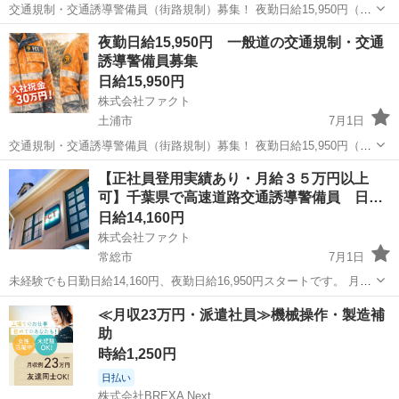
交通規制・交通誘導警備員（街路規制）募集！ 夜勤日給15,950円（日
勤日給は13,160円） 残業代は当然別途支給 早上がりでも日給保証あり
茨城
つくばみらい市
その他
トラック
夜勤日給15,950円 一般道の交通規制・交通
ます 月給30万円以上可能！ 経験者も未経験者も歓迎します。 ...
誘導警備員募集
日給15,950円
株式会社ファクト
土浦市
7月1日
交通規制・交通誘導警備員（街路規制）募集！ 夜勤日給15,950円（日
勤日給は13,160円） 残業代は当然別途支給 早上がりでも日給保証あり
茨城
土浦市
その他
【正社員登用実績あり・月給３５万円以上
ます 月給30万円以上可能！ 経験者も未経験者も歓迎します。 ...
可】千葉県で高速道路交通誘導警備員 日
給…
日給14,160円
株式会社ファクト
常総市
7月1日
未経験でも日勤日給14,160円、夜勤日給16,950円スタートです。 月給
35万円以上可能。稼ぐ人で月に60万円稼ぐ人もいます。 残業がどうし
茨城
常総市
その他
≪月収23万円・派遣社員≫機械操作・製造補
ても多めになる仕事ですので、日勤でも残業込みで18,000～20,000円
助
く...
時給1,250円
日払い
株式会社BREXA Next