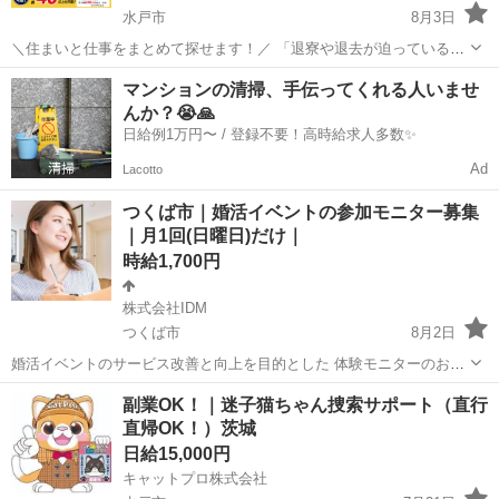
水戸市
8月3日
＼住まいと仕事をまとめて探せます！／ 「退寮や退去が迫っている」
「所持金が少なく、生活が不安」 「寮付きの仕事をすぐに始めたい」
茨城
水戸市
その他
ゴールデンウィーク
マンションの清掃、手伝ってくれる人いませ
「新しい土地で生活を立て直したい」 このようなお悩みを抱えている
んか？😭🙏
方は、一人...
日給例1万円〜 / 登録不要！高時給求人多数✨
Ad
Lacotto
つくば市｜婚活イベントの参加モニター募集
｜月1回(日曜日)だけ｜
時給1,700円
株式会社IDM
つくば市
8月2日
婚活イベントのサービス改善と向上を目的とした 体験モニターのお仕
事です。 実際にイベントへご参加いただき、 イベント終了後に簡単な
茨城
つくば市
その他
アンケート
副業OK！｜迷子猫ちゃん捜索サポート（直行
アンケートへご回答いただきます。 主に公共施設で日中に開催される
直帰OK！）茨城
健全なイベントです...
日給15,000円
キャットプロ株式会社