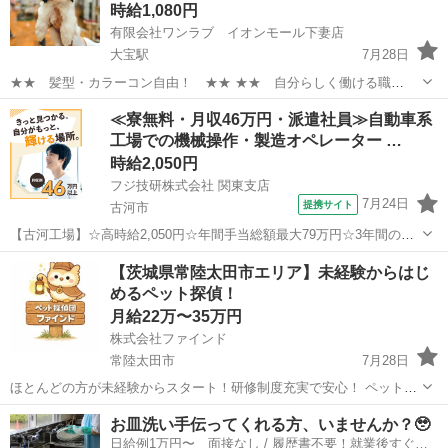
時給1,080円
有限会社ワンラブ イオンモール下妻店
大宝駅
7月28日
★★ 髪型・カラーコン自由！ ★★ ★★ 自分らしく働ける職
場！ ★★ 安定した会社で、 可愛い動物たちと触れ合いながら ワー
茨城
下妻市
大宝駅
その他
スタッフ
≪寮無料・月収46万円・派遣社員≫自動車系
クライフバランスを取りやすい仕事しませんか？ ★WワークOK！【同
工場での機械操作・製造オペレーター …
業他社不可】 ...
時給2,050円
フジ技研株式会社 関東支店
7月24日
提携サイト
古河市
【古河工場】☆高時給2,050円☆年間手当総額最大79万円☆3年間の手
当総額169万円☆年収630万円可☆寮費無料☆大手トラックメーカーで
茨城
古河市
その他
【茨城県常陸太田市エリア】未経験からはじ
の組立組付のお仕事☆自動車業界経験者積極採用中！！【20代でも年
めるペット探偵！
収500万円が目指せる...
月給22万〜35万円
株式会社ファインド
常陸太田市
7月28日
ほとんどの方が未経験からスタート！研修制度充実で安心！ ペットと
飼い主さんの「再会」を創り出す、やりがいのあるお仕事です！ 私た
茨城
常陸太田市
その他
スタッフ
お皿洗い手伝ってくれる方、いませんか？🥹
ちのビジョン：技術力と飼い主さんへの寄り添いで、日本一の迷子ペ
日給例1万円〜 面接なし / 履歴書不要！就業後すぐに
ット探しサービスを創る！ ...