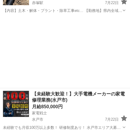
赤塚駅
7月22日
【内容】土木・解体・プラント・除草工事etc... 【勤務地】県内全域
（主に茨城県央、県北エリア） ※集合場所は基本的に水戸
茨城
水戸市
赤塚駅
その他
プラント
市渡里町になります。 【資格】学歴不問、経験者優遇、未経験の方も
歓迎、体力に...
【未経験大歓迎！】大手電機メーカーの家電
修理業務(水戸市)
月給850,000円
家電戦士
水戸市
7月22日
未経験でも月収100万以上多数！ 研修制度あり！ 水戸市エリア大募