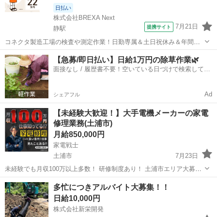
日払い
株式会社BREXA Next
7月21日
提携サイト
静駅
コネクタ製造工場の検査や測定作業！日勤専属＆土日祝休み＆年間休
日128日★クリーンルーム内作業★マイカー通勤OK＆無料駐車場あり
茨城
常陸大宮市
静駅
その他
【急募/即日払い】日給1万円の除草作業🌿
★就業先食堂利用可！日払い制度あり！《茨城県常陸大宮市》 人気の
面接なし / 履歴書不要！空いている日づけで検索して即
工場のお仕事 ◇コネクタ製造工...
日はたらける✨
Ad
シェアフル
【未経験大歓迎！】大手電機メーカーの家電
修理業務(土浦市)
月給850,000円
家電戦士
土浦市
7月23日
未経験でも月収100万以上多数！ 研修制度あり！ 土浦市エリア大募
集！ 【仕事内容】 個人宅に出張し、電化製品全般の修理業務を行いま
茨城
土浦市
その他
営業マン
多忙につきアルバイト大募集！！
す。 朝一にセンター集合し、部品を回収頂き、その後お客様宅に訪問
日給10,000円
していきま...
株式会社新栄開発