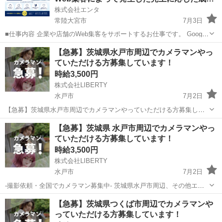
株式会社エンタ
常陸大宮市
7月3日
■仕事内容 企業や店舗のWeb集客をサポートするお仕事です。 Google
を活用した「Web上の店舗情報」の登録・初期設定を行っていただき
茨城
常陸大宮市
その他
Web
【急募】茨城県水戸市周辺でカメラマンやっ
ます。 日々の集客運用や問い合わせ対応、顧客対応はすべて運営本部
ていただける方募集しています！
が行うため...
時給3,500円
株式会社LIBERTY
水戸市
7月2日
【急募】茨城県水戸市周辺でカメラマンやっていただける方募集して
います！ -撮影依頼・全国でカメラマン募集中- 茨城県水戸市周辺、そ
茨城
水戸市
その他
カメラマン
【急募】茨城県 水戸市周辺でカメラマンやっ
の他エリアも相談可能 弊社では主にマッチングアプリのプロフィール
ていただける方募集しています！
写真や、婚活...
時給3,500円
株式会社LIBERTY
水戸市
7月2日
-撮影依頼・全国でカメラマン募集中- 茨城県水戸市周辺、その他エリ
アも相談可能！ 弊社では主にマッチングアプリのプロフィール写真
茨城
水戸市
その他
カメラマン
【急募】茨城県つくば市周辺でカメラマンや
や、婚活やビジネス用の写真撮影を行っております。 全国で撮影をし
っていただける方募集しています！
ており、都合の良い...