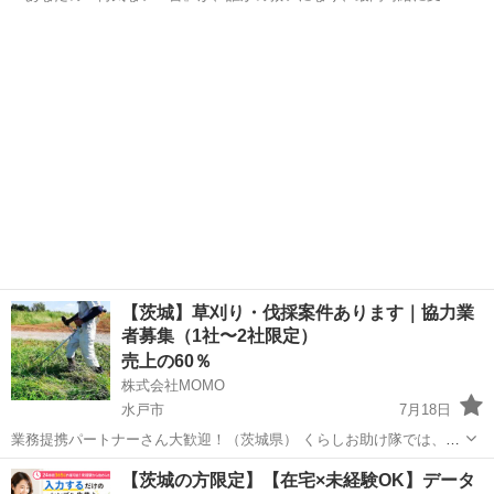
る。」 今の時代、SNSやリアルの人間関係に疲れ、多くの人が求めて
茨城
水戸市
その他
時給
いるのは「立派な正解」ではありません。 就活、恋愛、エモい悩み、
将来への漠然とした不安…...
【茨城】草刈り・伐採案件あります｜協力業
者募集（1社〜2社限定）
売上の60％
株式会社MOMO
水戸市
7月18日
業務提携パートナーさん大歓迎！（茨城県） くらしお助け隊では、茨
城内で草刈り・伐採作業ができる協力パートナーさんを1社〜2社限定
茨城
水戸市
その他
草刈機
【茨城の方限定】【在宅×未経験OK】データ
で募集しています。 個人事業主の方、兼業の方、法人の方、どなたで