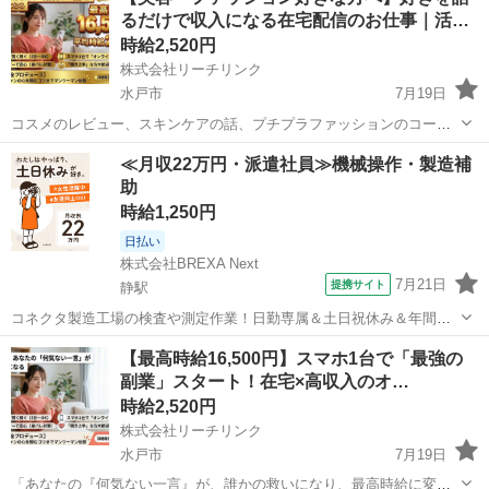
るだけで収入になる在宅配信のお仕事｜活…
時給2,520円
株式会社リーチリンク
水戸市
7月19日
コスメのレビュー、スキンケアの話、プチプラファッションのコーデ
紹介——そのおしゃべり、収入になります。 美容やファッションへの
茨城
水戸市
その他
リスナー
≪月収22万円・派遣社員≫機械操作・製造補
情熱を持つが、在宅ライブ配信で活躍しています。「おしゃれ配信」
助
「コスメ紹介配信」「美容トーク配信」...
時給1,250円
日払い
株式会社BREXA Next
7月21日
提携サイト
静駅
コネクタ製造工場の検査や測定作業！日勤専属＆土日祝休み＆年間休
日128日★クリーンルーム内作業★マイカー通勤OK＆無料駐車場あり
茨城
常陸大宮市
静駅
その他
【最高時給16,500円】スマホ1台で「最強の
★就業先食堂利用可！日払い制度あり！《茨城県常陸大宮市》 人気の
副業」スタート！在宅×高収入のオ…
工場のお仕事 ◇コネクタ製造工...
時給2,520円
株式会社リーチリンク
水戸市
7月19日
「あなたの『何気ない一言』が、誰かの救いになり、最高時給に変わ