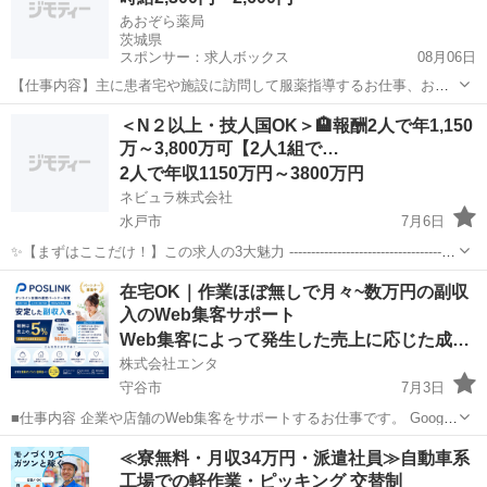
あおぞら薬局
茨城県
スポンサー：求人ボックス
08月06日
【仕事内容】主に患者宅や施設に訪問して服薬指導するお仕事、およ
び医師の処方箋に基づく調剤業務に関するすべての業務 ・医薬品の調
アルバイト・パート
＜N２以上・技人国OK＞🏨報酬2人で年1,150
剤 ・服薬指導 ・薬品の管理 ・その他、上記に付帯する業務 従事すべ
万～3,800万可【2人1組で…
き業務の変更なし 就業場所の変更の範...
2人で年収1150万円～3800万円
ネビュラ株式会社
水戸市
7月6日
✨【まずはここだけ！】この求人の3大魅力 ---------------------------------------
----- 【1】圧倒的な貯蓄力！4年間で2人の報酬は4,750万円以上！独
茨城
水戸市
その他
夜間
在宅OK｜作業ほぼ無しで月々~数万円の副収
立・起業資金がガッツリ貯...
入のWeb集客サポート
Web集客によって発生した売上に応じた成果報酬
株式会社エンタ
守谷市
7月3日
■仕事内容 企業や店舗のWeb集客をサポートするお仕事です。 Google
を活用した「Web上の店舗情報」の登録・初期設定を行っていただき
茨城
守谷市
その他
Web
≪寮無料・月収34万円・派遣社員≫自動車系
ます。 日々の集客運用や問い合わせ対応、顧客対応はすべて運営本部
工場での軽作業・ピッキング 交替制
が行うため...