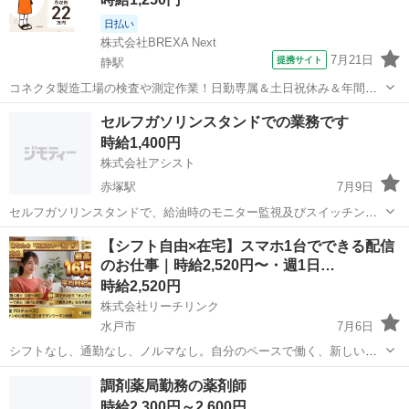
日払い
株式会社BREXA Next
7月21日
提携サイト
静駅
コネクタ製造工場の検査や測定作業！日勤専属＆土日祝休み＆年間休
日128日★クリーンルーム内作業★マイカー通勤OK＆無料駐車場あり
茨城
常陸大宮市
静駅
その他
セルフガソリンスタンドでの業務です
★就業先食堂利用可！日払い制度あり！《茨城県常陸大宮市》 人気の
時給1,400円
工場のお仕事 ◇コネクタ製造工...
株式会社アシスト
赤塚駅
7月9日
セルフガソリンスタンドで、給油時のモニター監視及びスイッチン
グ、洗車後や車両メンテナンスの補助作業などを行っていただきま
茨城
水戸市
赤塚駅
その他
セルフ
【シフト自由×在宅】スマホ1台でできる配信
す。 乙四資格がない方も応募できます。 交通費別途支給します。
のお仕事｜時給2,520円〜・週1日…
時給2,520円
株式会社リーチリンク
水戸市
7月6日
シフトなし、通勤なし、ノルマなし。自分のペースで働く、新しい選
択肢。 「好きな時間に、好きな場所で、自分らしく稼ぎたい」——そ
茨城
水戸市
その他
スタッフ
調剤薬局勤務の薬剤師
んな働き方を実現できるのが、在宅ライブ配信スタッフのお仕事で
時給2,300円～2,600円
す。 【どんな仕事？】 ...