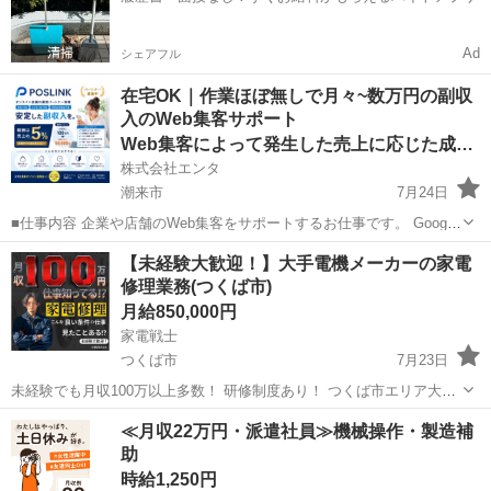
業務・軽作業を中心...
Ad
シェアフル
在宅OK｜作業ほぼ無しで月々~数万円の副収
入のWeb集客サポート
Web集客によって発生した売上に応じた成果報酬
株式会社エンタ
潮来市
7月24日
■仕事内容 企業や店舗のWeb集客をサポートするお仕事です。 Google
を活用した「Web上の店舗情報」の登録・初期設定を行っていただき
茨城
潮来市
その他
Web
【未経験大歓迎！】大手電機メーカーの家電
ます。 日々の集客運用や問い合わせ対応、顧客対応はすべて運営本部
修理業務(つくば市)
が行うため...
月給850,000円
家電戦士
つくば市
7月23日
未経験でも月収100万以上多数！ 研修制度あり！ つくば市エリア大募
集！ 【仕事内容】 個人宅に出張し、電化製品全般の修理業務を行いま
茨城
つくば市
その他
営業マン
≪月収22万円・派遣社員≫機械操作・製造補
す。 朝一にセンター集合し、部品を回収頂き、その後お客様宅に訪問
助
していき...
時給1,250円