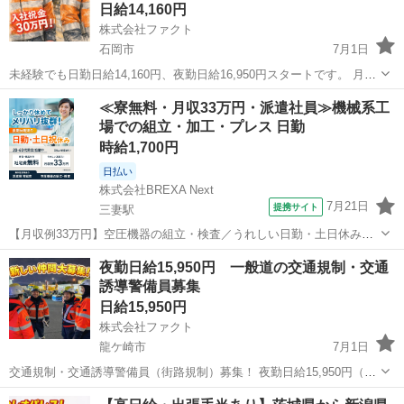
給…
日給14,160円
株式会社ファクト
石岡市
7月1日
未経験でも日勤日給14,160円、夜勤日給16,950円スタートです。 月給
35万円以上可能。稼ぐ人で月に60万円稼ぐ人もいます。 残業がどうし
茨城
石岡市
その他
個室
≪寮無料・月収33万円・派遣社員≫機械系工
ても多めになる仕事ですので、日勤でも残業込みで18,000～20,000円
場での組立・加工・プレス 日勤
く...
時給1,700円
日払い
株式会社BREXA Next
7月21日
提携サイト
三妻駅
【月収例33万円】空圧機器の組立・検査／うれしい日勤・土日休み／
無料の社宅付き◎ 人気の工場のお仕事 ◇空気圧制御機器製品の組立・
茨城
常総市
三妻駅
その他
夜勤日給15,950円 一般道の交通規制・交通
検査作業◇ ・調整機器の組立作業 ★工場未経験者でも安心して働ける
誘導警備員募集
環境になります。 ★細...
日給15,950円
株式会社ファクト
龍ケ崎市
7月1日
交通規制・交通誘導警備員（街路規制）募集！ 夜勤日給15,950円（日
勤日給は13,160円） 残業代は当然別途支給 早上がりでも日給保証あり
茨城
龍ケ崎市
その他