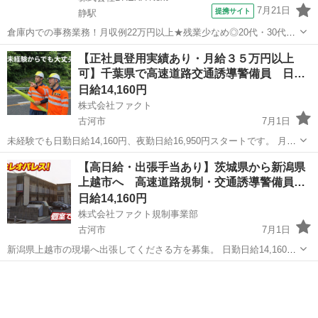
7月21日
提携サイト
静駅
倉庫内での事務業務！月収例22万円以上★残業少なめ◎20代・30代・
40代の男女活躍中！空調完備で快適作業★食堂利用可◎マイカー通勤
茨城
常陸大宮市
静駅
その他
【正社員登用実績あり・月給３５万円以上
OK◎無料駐車場完備！《茨城県常陸大宮市》 人気の工場のお仕事 ◇
可】千葉県で高速道路交通誘導警備員 日
電子部品製造倉庫内の事務...
給…
日給14,160円
株式会社ファクト
古河市
7月1日
未経験でも日勤日給14,160円、夜勤日給16,950円スタートです。 月給
35万円以上可能。稼ぐ人で月に60万円稼ぐ人もいます。 残業がどうし
茨城
古河市
その他
個室
【高日給・出張手当あり】茨城県から新潟県
ても多めになる仕事ですので、日勤でも残業込みで18,000～20,000円
上越市へ 高速道路規制・交通誘導警備員…
く...
日給14,160円
株式会社ファクト規制事業部
古河市
7月1日
新潟県上越市の現場へ出張してくださる方を募集。 日勤日給14,160円
（夜勤日給16,950円） 月35万円以上可能 上越市に寮あり。洗濯機や冷
茨城
古河市
その他
給料
蔵庫等、最低限の家電あり。 水道光熱費込で月25,000円かかります...