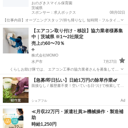
おのざきスマイル保育園
茨城県
スポンサー：求人ボックス
08月02日
【仕事内容】オープニングスタッフ/持ち帰りなし 短時間・フルタイム
パート、ご相談に乗ります。ゆとりのある環境でお仕事しましょう! <
アルバイト・パート
【エアコン取り付け・移設】協力業者様募集
保育士スカウトについて> 「保育士スカウト」はこれまでの人材紹介
中｜茨城県 ※1〜2社限定
サービスとは異なり、ご登録いただく...
売上の60〜70％
株式会社MOMO
水戸市
7月27日
くらしお助け隊では、 エアコン工事の協力業者さんを募集してい
ます。 案件数に限りがあるため、 【茨城県は1〜2社限定】での募集と
茨城
水戸市
その他
出来高制
【急募/即日払い】日給1万円の除草作業🌿
なります。 【案件量について】 ・エアコン案件は通年で安定してあり
面接なし / 履歴書不要！空いている日づけで検索して即
ます ...
日はたらける✨
Ad
シェアフル
≪月収22万円・派遣社員≫機械操作・製造補
助
時給1,250円