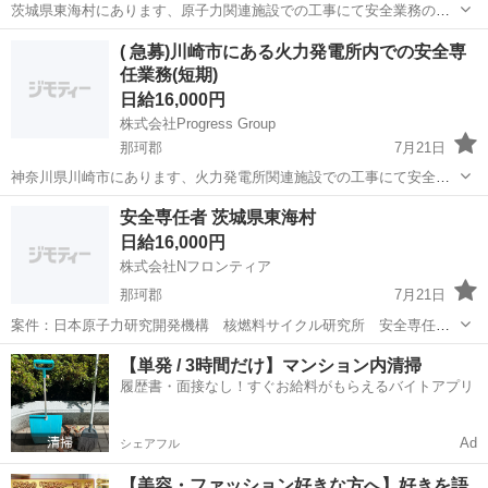
茨城県東海村にあります、原子力関連施設での工事にて安全業務の経
験者を募集しています。 火力発電所、原子力発電所、プラント関係な
茨城
那珂郡
その他
業務
( 急募)川崎市にある火力発電所内での安全専
どで安全業務の経験者を募集します。 業務内容:安全管理業務(電気業
任業務(短期)
務経験者) ...
日給16,000円
株式会社Progress Group
那珂郡
7月21日
神奈川県川崎市にあります、火力発電所関連施設での工事にて安全業
務の経験者を募集しています。 火力発電所、原子力発電所、プラント
茨城
那珂郡
その他
業務
安全専任者 茨城県東海村
関係などで安全業務の経験者を募集します。 業務内容:安全管理業務
日給16,000円
...
株式会社Nフロンティア
那珂郡
7月21日
案件：日本原子力研究開発機構 核燃料サイクル研究所 安全専任者
業務 就業場所：茨城県那珂郡東海村照沼 仕事内容は安全に関わる業務
茨城
那珂郡
その他
業務
【単発 / 3時間だけ】マンション内清掃
で安全パトロール、入構書類の確認、その他付随する業務となりま
履歴書・面接なし！すぐお給料がもらえるバイトアプリ
す。 現場経験ある方 単価：1...
Ad
シェアフル
【美容・ファッション好きな方へ】好きを語