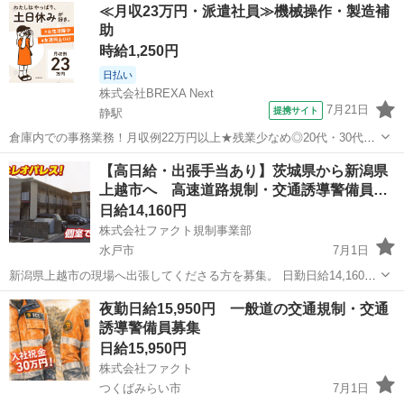
茨城
土浦市
その他
給料
≪月収23万円・派遣社員≫機械操作・製造補
蔵庫等、最低限の家電あり。 水道光熱費込で月25,000円かかります...
助
時給1,250円
日払い
株式会社BREXA Next
7月21日
提携サイト
静駅
倉庫内での事務業務！月収例22万円以上★残業少なめ◎20代・30代・
40代の男女活躍中！空調完備で快適作業★食堂利用可◎マイカー通勤
茨城
常陸大宮市
静駅
その他
【高日給・出張手当あり】茨城県から新潟県
OK◎無料駐車場完備！《茨城県常陸大宮市》 人気の工場のお仕事 ◇
上越市へ 高速道路規制・交通誘導警備員…
電子部品製造倉庫内の事務...
日給14,160円
株式会社ファクト規制事業部
水戸市
7月1日
新潟県上越市の現場へ出張してくださる方を募集。 日勤日給14,160円
（夜勤日給16,950円） 月35万円以上可能 上越市に寮あり。洗濯機や冷
茨城
水戸市
その他
給料
夜勤日給15,950円 一般道の交通規制・交通
蔵庫等、最低限の家電あり。 水道光熱費込で月25,000円かかります...
誘導警備員募集
日給15,950円
株式会社ファクト
つくばみらい市
7月1日