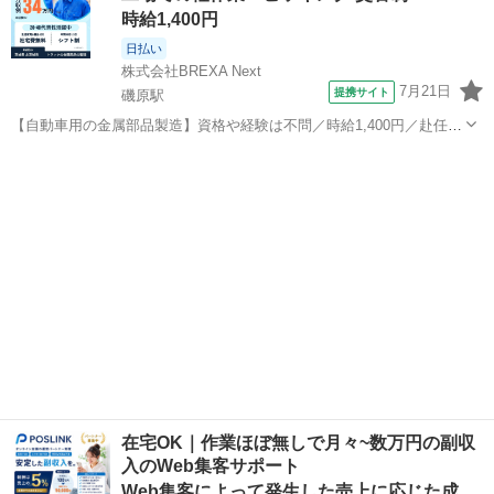
時給1,400円
日払い
株式会社BREXA Next
7月21日
提携サイト
磯原駅
【自動車用の金属部品製造】資格や経験は不問／時給1,400円／赴任旅
費会社負担／正社員登用のチャンスあり／食堂利用可能／マイカー通
茨城
北茨城市
磯原駅
その他
勤OK《茨城県茨城市》 人気の工場のお仕事 ◇トラックの金属部品の
製造◇ ★トラックの金属...
在宅OK｜作業ほぼ無しで月々~数万円の副収
入のWeb集客サポート
Web集客によって発生した売上に応じた成果報酬