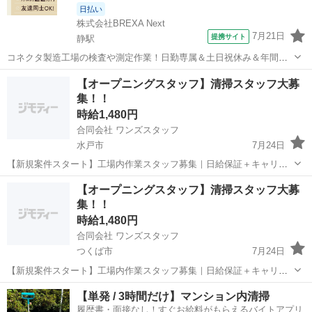
日払い
株式会社BREXA Next
7月21日
提携サイト
静駅
コネクタ製造工場の検査や測定作業！日勤専属＆土日祝休み＆年間休
日128日★クリーンルーム内作業★マイカー通勤OK＆無料駐車場あり
茨城
常陸大宮市
静駅
その他
【オープニングスタッフ】清掃スタッフ大募
★就業先食堂利用可！日払い制度あり！《茨城県常陸大宮市》 人気の
集！！
工場のお仕事 ◇コネクタ製造工...
時給1,480円
合同会社 ワンズスタッフ
水戸市
7月24日
【新規案件スタート】工場内作業スタッフ募集｜日給保証＋キャリア
アップで高収入可能 この度、工場内業務の新規案件スタートに伴い、
茨城
水戸市
その他
スタッフ
【オープニングスタッフ】清掃スタッフ大募
オープニングスタッフを募集いたします！ ■仕事内容 工場内にて清掃
集！！
業務・軽作業を中心...
時給1,480円
合同会社 ワンズスタッフ
つくば市
7月24日
【新規案件スタート】工場内作業スタッフ募集｜日給保証＋キャリア
アップで高収入可能 この度、工場内業務の新規案件スタートに伴い、
茨城
つくば市
その他
スタッフ
【単発 / 3時間だけ】マンション内清掃
オープニングスタッフを募集いたします！ ■仕事内容 工場内にて清掃
履歴書・面接なし！すぐお給料がもらえるバイトアプリ