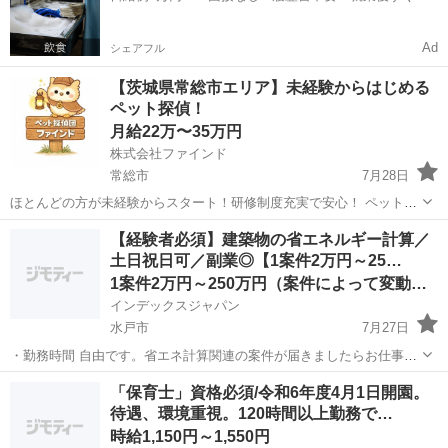
お給料がもらえる✨
Ad
シェアフル
【茨城県常総市エリア】未経験からはじめる
ペット探偵！
月給22万〜35万円
株式会社ファインド
常総市
7月28日
ほとんどの方が未経験からスタート！研修制度充実で安心！ ペットと
飼い主さんの「再会」を創り出す、やりがいのあるお仕事です！ 私た
茨城
常総市
その他
スタッフ
【経験者必須】建築物の省エネルギー計算／
ちのビジョン：技術力と飼い主さんへの寄り添いで、日本一の迷子ペ
土日祝日可／副業◎【1案件2万円～25…
ット探しサービスを創る！ ...
1案件2万円～250万円（案件によって変動します）
インデックスジャパン
水戸市
7月27日
・勤務時間 自由です。省エネ計算関連の案件が届きましたらお仕事を
始めてください。 ・勤務地 在宅になりますので全国対応です。 ・
茨城
水戸市
その他
ネット
「保育士」資格必須/令和6年度4月1日開園。
報酬 1案件2万円～200万円（案件によって変動します） ...
待遇、環境重視。120時間以上勤務で…
時給1,150円～1,550円