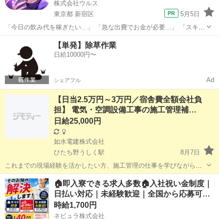
株式会社ウルス
東京都 新宿区
5月5日
「今日の飲み代を稼ぎたい...」 「急な出費でお金が必要...」 「スキマ
時間をお金に変えたい...」 そんな方にオススメな募集です！！ ■■■報
東京
新宿区
その他
スキマ時間
【単発】除草作業
酬はすぐ受け取りOK！■■■ ✔ 決まった勤務時間なし！...
日給10000円〜
Ad
シェアフル
【日当2.5万円～3万円／宿舎費全額会社負
担】 電気・空調設備工事の施工管理補…
日給25,000円
如水電建株式会社
ひたち野うしく駅
8月7日
これまでの現場経験を活かしたい方、施工管理の仕事を学びながら経
験を積みたい方を募集します。 経験やスキル、担当していただく業務
茨城
つくば市
ひたち野うしく駅
その他
スタッフ
🏠即入寮できる求人多数🏠入社祝い金制度｜
の範囲に応じて、日当を決定します。 【募集人数・勤務地】 静岡県掛
日払い対応｜未経験歓迎｜全国から応募可…
川市の現場：1名 ...
時給1,700円
ネビュラ株式会社