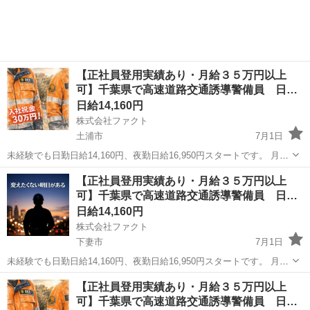
や、婚活やビジネス用の写真撮影を行っております。 全国で撮影をし
ており、都合の良い...
【正社員登用実績あり・月給３５万円以上
可】千葉県で高速道路交通誘導警備員 日
給…
日給14,160円
株式会社ファクト
土浦市
7月1日
未経験でも日勤日給14,160円、夜勤日給16,950円スタートです。 月給
35万円以上可能。稼ぐ人で月に60万円稼ぐ人もいます。 残業がどうし
茨城
土浦市
その他
個室
【正社員登用実績あり・月給３５万円以上
ても多めになる仕事ですので、日勤でも残業込みで18,000～20,000円
可】千葉県で高速道路交通誘導警備員 日
く...
給…
日給14,160円
株式会社ファクト
下妻市
7月1日
未経験でも日勤日給14,160円、夜勤日給16,950円スタートです。 月給
35万円以上可能。稼ぐ人で月に60万円稼ぐ人もいます。 残業がどうし
茨城
下妻市
その他
個室
【正社員登用実績あり・月給３５万円以上
ても多めになる仕事ですので、日勤でも残業込みで18,000～20,000円
可】千葉県で高速道路交通誘導警備員 日
く...