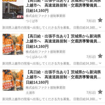
【高日給・出張手当あり】茨城県から新潟県
ます 月給30万円以上可能！ 経験者も未経験者も歓迎します。 ...
上越市へ 高速道路規制・交通誘導警備員…
日給14,160円
株式会社ファクト規制事業部
つくば市
7月1日
新潟県上越市の現場へ出張してくださる方を募集。 日勤日給14,160円
（夜勤日給16,950円） 月35万円以上可能 上越市に寮あり。洗濯機や冷
茨城
つくば市
その他
給料
【高日給・出張手当あり】茨城県から新潟県
蔵庫等、最低限の家電あり。 水道光熱費込で月25,000円かかります...
上越市へ 高速道路規制・交通誘導警備員…
日給14,160円
株式会社ファクト規制事業部
つくばみらい市
7月1日
新潟県上越市の現場へ出張してくださる方を募集。 日勤日給14,160円
（夜勤日給16,950円） 月35万円以上可能 上越市に寮あり。洗濯機や冷
茨城
つくばみらい市
その他
給料
【高日給・出張手当あり】茨城県から新潟県
蔵庫等、最低限の家電あり。 水道光熱費込で月25,000円かかります...
上越市へ 高速道路規制・交通誘導警備員…
日給14,160円
株式会社ファクト規制事業部
土浦市
7月1日
新潟県上越市の現場へ出張してくださる方を募集。 日勤日給14,160円
（夜勤日給16,950円） 月35万円以上可能 上越市に寮あり。洗濯機や冷