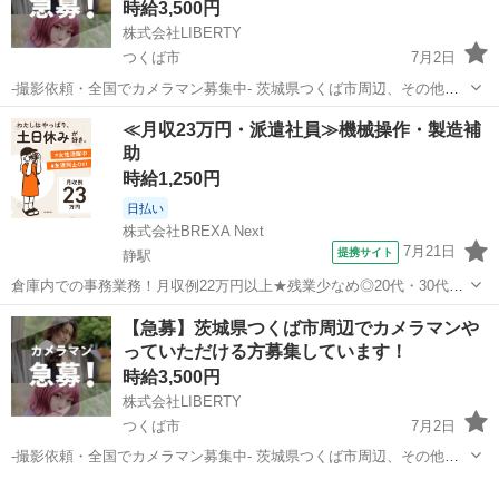
時給3,500円
株式会社LIBERTY
つくば市
7月2日
-撮影依頼・全国でカメラマン募集中- 茨城県つくば市周辺、その他エ
リアも相談可能 弊社では主にマッチングアプリのプロフィール写真
茨城
つくば市
その他
カメラマン
≪月収23万円・派遣社員≫機械操作・製造補
や、婚活やビジネス用の写真撮影を行っております。 全国で撮影をし
助
ており、都合の良い...
時給1,250円
日払い
株式会社BREXA Next
7月21日
提携サイト
静駅
倉庫内での事務業務！月収例22万円以上★残業少なめ◎20代・30代・
40代の男女活躍中！空調完備で快適作業★食堂利用可◎マイカー通勤
茨城
常陸大宮市
静駅
その他
【急募】茨城県つくば市周辺でカメラマンや
OK◎無料駐車場完備！《茨城県常陸大宮市》 人気の工場のお仕事 ◇
っていただける方募集しています！
電子部品製造倉庫内の事務...
時給3,500円
株式会社LIBERTY
つくば市
7月2日
-撮影依頼・全国でカメラマン募集中- 茨城県つくば市周辺、その他エ
リアも相談可能 弊社では主にマッチングアプリのプロフィール写真
茨城
つくば市
その他
カメラマン