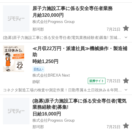
集！ 【仕事内容】 個人宅に出張し、電化製品全般の修理業務を行いま
茨城
水戸市
その他
営業マン
原子力施設工事に係る安全専任者業務
す。 朝一にセンター集合し、部品を回収頂き、その後お客様宅に訪問
月給320,000円
していきま...
株式会社Progress Group
那珂郡
7月21日
(急募)原子力施設工事に係る安全専任者(電気業務経験者)募集! 茨城県
東海村にあります、原子力関連施設での工事にて安全業務の経験者を
茨城
那珂郡
その他
業務
≪月収22万円・派遣社員≫機械操作・製造補
募集しています。 火力発電所、原子力発電所、プラント関係などで安
助
全業務の経験者を募集します。...
時給1,250円
日払い
株式会社BREXA Next
7月21日
提携サイト
静駅
コネクタ製造工場の検査や測定作業！日勤専属＆土日祝休み＆年間休
日128日★クリーンルーム内作業★マイカー通勤OK＆無料駐車場あり
茨城
常陸大宮市
静駅
その他
(急募)原子力施設工事に係る安全専任者(電気
★就業先食堂利用可！日払い制度あり！《茨城県常陸大宮市》 人気の
業務経験者)募集!
工場のお仕事 ◇コネクタ製造工...
日給16,000円
株式会社Progress Group
那珂郡
7月21日