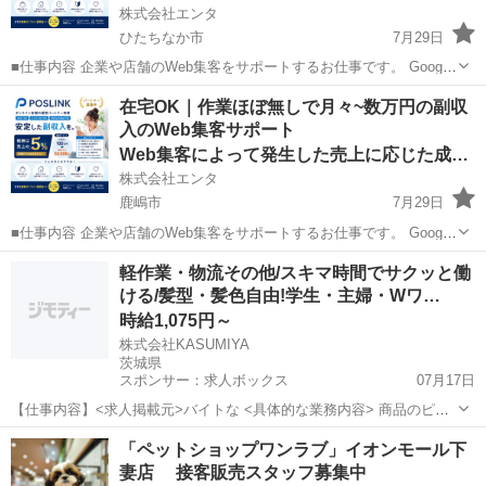
株式会社エンタ
ひたちなか市
7月29日
■仕事内容 企業や店舗のWeb集客をサポートするお仕事です。 Google
を活用した「Web上の店舗情報」の登録・初期設定を行っていただき
茨城
ひたちなか市
その他
Web
在宅OK｜作業ほぼ無しで月々~数万円の副収
ます。 日々の集客運用や問い合わせ対応、顧客対応はすべて運営本部
入のWeb集客サポート
が行うため...
Web集客によって発生した売上に応じた成果報酬
株式会社エンタ
鹿嶋市
7月29日
■仕事内容 企業や店舗のWeb集客をサポートするお仕事です。 Google
を活用した「Web上の店舗情報」の登録・初期設定を行っていただき
茨城
鹿嶋市
その他
Web
軽作業・物流その他/スキマ時間でサクッと働
ます。 日々の集客運用や問い合わせ対応、顧客対応はすべて運営本部
ける/髪型・髪色自由!学生・主婦・Wワ…
が行うため...
時給1,075円～
株式会社KASUMIYA
茨城県
スポンサー：求人ボックス
07月17日
【仕事内容】<求人掲載元>バイトな <具体的な業務内容> 商品のピッ
クアップ 仕上げ・品質チェック 密封パック作業 商品シールの貼り付
アルバイト・パート
「ペットショップワンラブ」イオンモール下
け 在庫管理(入出荷の数チェック) 困っているスタッフへの声掛けや指
妻店 接客販売スタッフ募集中
導 なお、正社員の方にはアル...