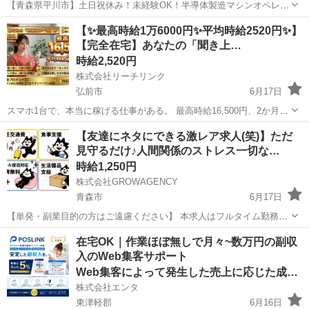
【青森県平川市】土日祝休み！未経験OK！半導体製造マシンオペレー
ター・顕微鏡検査《お仕事No.2A313》 お仕事について クリーンルー
青森
平川市
平賀駅
その他
【✨最高時給1万6000円✨平均時給2520円✨】
ム内における半導体製造業務です。製造装置の操作および顕微鏡を使
【完全在宅】あなたの「聞き上…
用した検査を担当します。...
時給2,520円
株式会社リーチリンク
弘前市
6月17日
スマホ1台で、本当に稼げる仕事がある。 最高時給16,500円、2か月目
の平均時給2,520円——これは、当事務所が実際に育ててきたライバー
青森
弘前市
その他
占い師
【友達にネタにできる激レア求人(笑)】ただ
さんたちのリアルな数字です。 【お仕事の内容】 ライブ配信アプリ
見守るだけ♪人間関係のストレス一切な…
を...
時給1,250円
株式会社GROWAGENCY
青森市
6月17日
【単発・副業目的の方はご遠慮ください】 本求人はフルタイム勤務・
一定期間のご就業を前提としたお仕事です。 「空いた時間で少し稼
青森
青森市
その他
レア
在宅OK｜作業ほぼ無しで月々~数万円の副収
ぐ」よりも、「短期間でしっかり貯金したい」方に向いています。 テ
入のWeb集客サポート
ィッシュ配りをしているス...
Web集客によって発生した売上に応じた成果報酬
株式会社エンタ
東津軽郡
6月16日