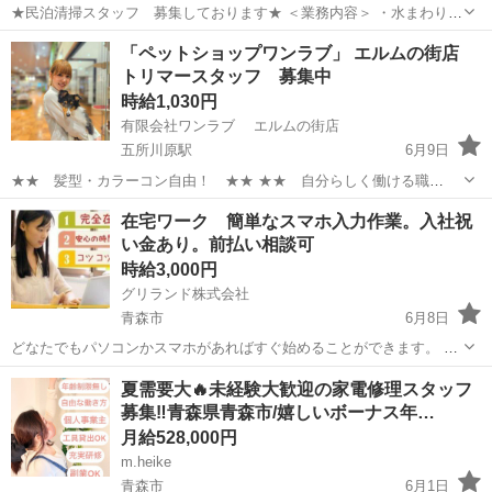
★民泊清掃スタッフ 募集しております★ ＜業務内容＞ ・水まわり清
掃・補充 ・シーツ、タオルの洗濯乾燥 ・ベッドメイキング ・床掃除
青森
八戸市
その他
スタッフ
「ペットショップワンラブ」 エルムの街店
・清掃後のチェック 👉こんな方にオススメ ▫️ 10:0...
トリマースタッフ 募集中
時給1,030円
有限会社ワンラブ エルムの街店
五所川原駅
6月9日
★★ 髪型・カラーコン自由！ ★★ ★★ 自分らしく働ける職
場！ ★★ 安定した会社で、 可愛い動物たちと触れ合いながら ワー
青森
五所川原市
五所川原駅
その他
動物
在宅ワーク 簡単なスマホ入力作業。入社祝
クライフバランスを取りやすい仕事しませんか？ ★WワークOK！【同
い金あり。前払い相談可
業他社不可】 ...
時給3,000円
グリランド株式会社
青森市
6月8日
どなたでもパソコンかスマホがあればすぐ始めることができます。 初
期費用0円！ 解約金・違約金0円！ ※最初に資料や機材、教材を購入
青森
青森市
その他
ネット
夏需要大🔥未経験大歓迎の家電修理スタッフ
させたりするような業者に注意してください。 このお仕事は【始める
募集‼️青森県青森市/嬉しいボーナス年…
のも自由、...
月給528,000円
m.heike
青森市
6月1日