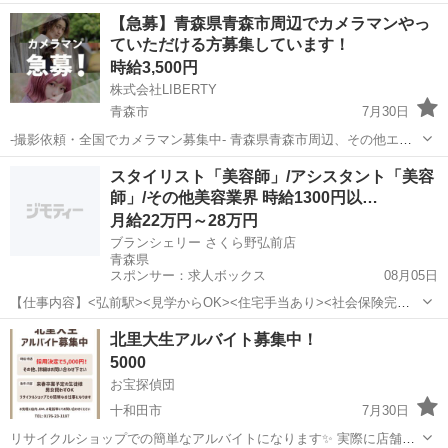
らなくなってしまった猫ちゃんが、 再び飼い主さんのもとへ帰れるよ
青森
青森市
その他
スタッフ
【急募】青森県青森市周辺でカメラマンやっ
うお手伝いするお仕事です🐱 猫ちゃんが見つかり、 飼い主さんから
ていただける方募集しています！
「本当にありがと...
時給3,500円
株式会社LIBERTY
青森市
7月30日
-撮影依頼・全国でカメラマン募集中- 青森県青森市周辺、その他エリ
アも相談可能 弊社では主にマッチングアプリのプロフィール写真や、
青森
青森市
その他
カメラマン
スタイリスト「美容師」/アシスタント「美容
婚活やビジネス用の写真撮影を行っております。 全国で撮影をしてお
師」/その他美容業界 時給1300円以…
り、都合の良いエ...
月給22万円～28万円
ブランシェリー さくら野弘前店
青森県
スポンサー：求人ボックス
08月05日
【仕事内容】<弘前駅><見学からOK><住宅手当あり><社会保険完備>
<産休育休実績あり>ご家族の大切な1日にプロフェッショナルとし
正社員 / アルバイト・パート
北里大生アルバイト募集中！
て、家族の絆に貢献できるお仕事!「ブランシェリー さくら野弘前店
5000
(ブランシェリーサクラノヒロサキテ...
お宝探偵団
十和田市
7月30日
リサイクルショップでの簡単なアルバイトになります✨ 実際に店舗や