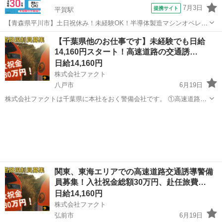
7月3日
提携サイト
平賀駅
【青森県平川市】土日祝休み！未経験OK！半導体製造マシンオペレー
ター・顕微鏡検査《お仕事No.2A313》 お仕事について クリーンルー
青森
平川市
平賀駅
その他
【千葉県他のお仕事です】未経験でも日給
ム内における半導体製造業務です。製造装置の操作および顕微鏡を使
14,160円スタート！高速道路の交通誘…
用した検査を担当します。...
日給14,160円
株式会社ファクト
八戸市
6月19日
株式会社ファクトは千葉県に本社をおく警備会社です。 ①高速道路、
一般道の交通規制・交通誘導警備業務 ②花火大会等のイベント警備
青森
八戸市
その他
（雑踏警備） 上記のお仕事を担ってくださる方々を募集しています！
今回は特に、...
関東、東海エリアでの高速道路交通誘導警備
員募集！入社祝金総額30万円、赴任旅費…
日給14,160円
株式会社ファクト
弘前市
6月19日