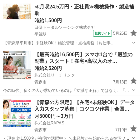
でしっかり稼ごう ━━━━━━━━━━━━━━━━━━━━ 「地元
青森
青森市
その他
スタッフ
≪月収24.5万円・正社員≫機械操作・製造補
には仕事が少ない」「車がないと通えない」 そんな悩みを持つ青森の
助
方へ。 このお仕事は、...
時給1,500円
日研トータルソーシング株式会社
5月26日
提携サイト
平賀駅
【青森県平川市】未経験OK！施設管理・点検業務《お仕事
No.NS0228》 お仕事について 工場設備および屋外設備の管理・点検業
青森
平川市
平賀駅
その他
【最高時給16,500円】スマホ1台で「最強の
務を担当します。不具合箇所の工事立ち合い、計器や薬品などの管
副業」スタート！在宅×高収入のオ…
理、データ作成といった作業になりま...
時給2,520円
株式会社リーチリンク
青森市
7月13日
今の時代、多くの人が求めているのは「立派な正解」ではなく、「同
じ目線で語り合える場所」です。 あなたが人生で乗り越えた経験や、
青森
青森市
その他
時給
【青森の方限定】【在宅×未経験OK】データ
日々のリアルな想いを発信するだけで、それは誰かにとっての「価
入力スタッフ募集｜コツコツ作業｜全国…
値」に変わります。 【仕事内容...
月5000円～3万円
株式会社RAPAS
青森市
7月9日
＜現在 約1,500名が在宅で活躍中＞ ＼未経験から始められる在宅ワー