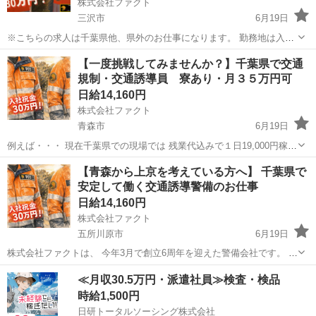
株式会社ファクト
三沢市
6月19日
※こちらの求人は千葉県他、県外のお仕事になります。 勤務地は入社
時に決定します 「今の環境を変えたい」 「安定した収入と住む場所が
青森
三沢市
その他
スタッフ
【一度挑戦してみませんか？】千葉県で交通
ほしい」 「一度リセットして、もう一度やり直したい」 そんな方の再
規制・交通誘導員 寮あり・月３５万円可
スタートの...
日給14,160円
株式会社ファクト
青森市
6月19日
例えば・・・ 現在千葉県での現場では 残業代込みで１日19,000円稼げ
る現場があります。 未経験OK、年齢不問 まずはやってみるか、とい
青森
青森市
その他
時給
【青森から上京を考えている方へ】 千葉県で
う気持ちだけあれば問題ありません。 【仕事内容】 高速道路または
安定して働く交通誘導警備のお仕事
一...
日給14,160円
株式会社ファクト
五所川原市
6月19日
株式会社ファクトは、 今年3月で創立6周年を迎えた警備会社です。 高
速道路・一般道の交通規制、交通誘導警備を中心に、 千葉県他、全国
青森
五所川原市
その他
時給
≪月収30.5万円・派遣社員≫検査・検品
各地で安全を支えています。 今回の募集は、 青森県から上京し、千葉
時給1,500円
県で働きたい...
日研トータルソーシング株式会社