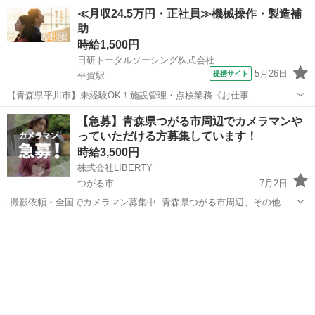
----- 【1】初期費用も固定費もゼロ！カバン一つで新生活をスタートで
青森
弘前市
その他
個室
≪月収24.5万円・正社員≫機械操作・製造補
きる「寮費無料」の一人部屋を...
助
時給1,500円
日研トータルソーシング株式会社
5月26日
提携サイト
平賀駅
【青森県平川市】未経験OK！施設管理・点検業務《お仕事
No.NS0228》 お仕事について 工場設備および屋外設備の管理・点検業
青森
平川市
平賀駅
その他
【急募】青森県つがる市周辺でカメラマンや
務を担当します。不具合箇所の工事立ち合い、計器や薬品などの管
っていただける方募集しています！
理、データ作成といった作業になりま...
時給3,500円
株式会社LIBERTY
つがる市
7月2日
-撮影依頼・全国でカメラマン募集中- 青森県つがる市周辺、その他エ
リアも相談可能 弊社では主にマッチングアプリのプロフィール写真
青森
つがる市
その他
カメラマン
や、婚活やビジネス用の写真撮影を行っております。 全国で撮影をし
ており、都合の良い...