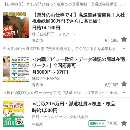
【仕事内容】 弊社が請け負った現場での交通規制・交通誘導警備業務
※一部イベントなどの雑踏警備にも従事していただきます ・勤務エリ
青森
弘前市
その他
給料
【県外のお仕事です】高速道路警備員！入社
ア 全国各地（千葉県をはじめとした首都圏、東海エリア、新潟など）
祝金総額30万円でさらに高日給！
【給与...
日給14,160円
株式会社FCT（ファクト）
青森市
6月19日
全国各地の高速道路現場で交通誘導員をしてくださる方を募集しま
す！ お仕事内容は ①交通規制 →高速道路で工事を行うため、車線規
青森
青森市
その他
給料
＜内職デビュー歓迎＞データ確認の簡単在宅
制（または路肩規制など）をおこないます。 我々、株式会社FCTはそ
ワーク♪｜全国応募可
の規制を設置する...
月5000円～3万円
株式会社RAPAS
青森市
6月18日
＜現在約3,000人のワーカーが在宅で活躍中♪＞ エリア拡大中！全国ど
こでもお仕事可能です！！ 仕事量増加につき大量採用予定です！！ 家
青森
青森市
その他
マニュアル
≪月収30.5万円・派遣社員≫検査・検品
事、子育ての合間、休日や仕事終わりに内職しませんか？？ ☆Pマー
時給1,500円
ク（プライバ...
日研トータルソーシング株式会社
7月3日
提携サイト
平賀駅