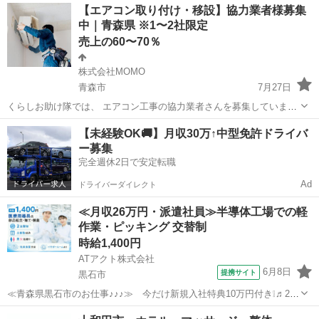
アルバイト・パート
【エアコン取り付け・移設】協力業者様募集
などのお休みも柔軟に対応しています!』 仕事内容 移動入浴車でご利
中｜青森県 ※1〜2社限定
用者様のご自宅に伺います...
売上の60〜70％
株式会社MOMO
青森市
7月27日
くらしお助け隊では、 エアコン工事の協力業者さんを募集していま
す。 案件数に限りがあるため、 【青森県は1〜2社限定】での募集とな
青森
青森市
その他
出来高制
【未経験OK🚚】月収30万↑中型免許ドライバ
ります。 【案件量について】 ・エアコン案件は通年で安定してありま
ー募集
す ・繁...
完全週休2日で安定転職
Ad
ドライバーダイレクト
≪月収26万円・派遣社員≫半導体工場での軽
作業・ピッキング 交替制
時給1,400円
ATアクト株式会社
6月8日
提携サイト
黒石市
≪青森県黒石市のお仕事♪♪♪≫ 今だけ新規入社特典10万円付き❕♬20
～40代の男女大活躍中♬ ☆医療用器具の部品加工・組立・検査のお
青森
黒石市
その他