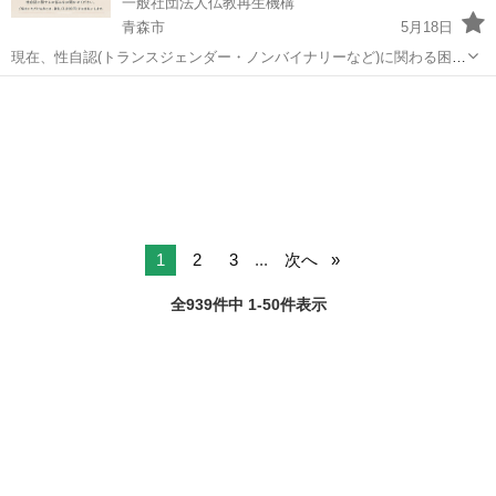
一般社団法人仏教再生機構
青森市
5月18日
現在、性自認(トランスジェンダー・ノンバイナリーなど)に関わる困難
を抱えながら生活されている方を対象に、アンケート調査を行ってい
青森
青森市
その他
アンケート
ます。 ・賃貸審査で断られた ・身分証と外見の違いで手続きが苦痛
・職場で理解...
1
2
3
...
次へ
全939件中 1-50件表示