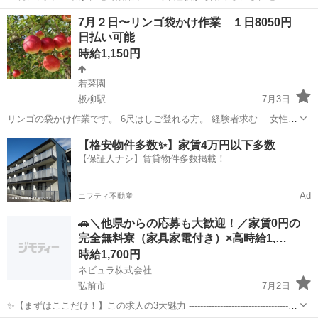
クです／ 24時間365日いつでも作業可能！ 好きな時間に、コツコツ進
青森
青森市
その他
時給
7月２日〜リンゴ袋かけ作業 １日8050円
められるシンプルな作業です パソコンに表示される画像データを確
日払い可能
認...
時給1,150円
若菜園
板柳駅
7月3日
リンゴの袋かけ作業です。 6尺はしご登れる方。 経験者求む 女性活
躍中！男女募集中です。 園地内に簡易トイレあります。 午前中のみの
青森
北津軽郡
板柳駅
その他
土日
【格安物件多数✨】家賃4万円以下多数
作業、午後だけ OK! 畑の場所は、板柳高増地区 3...
【保証人ナシ】賃貸物件多数掲載！
Ad
ニフティ不動産
🚗＼他県からの応募も大歓迎！／家賃0円の
完全無料寮（家具家電付き）×高時給1,…
時給1,700円
ネビュラ株式会社
弘前市
7月2日
✨【まずはここだけ！】この求人の3大魅力 ---------------------------------------