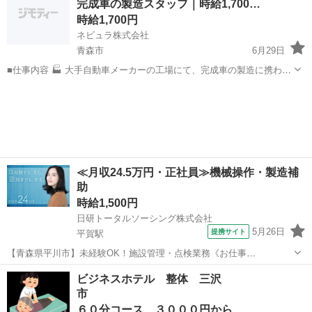
完成車の製造スタッフ｜時給1,700…
り、都合の良いエ...
時給1,700円
ネビュラ株式会社
青森市
6月29日
■仕事内容 🏭 大手自動車メーカーの工場にて、完成車の製造に携わる
お仕事です。 ロボットによる自動搬送システムを導入した最新設備の
青森
青森市
その他
スタッフ
工場で、適性や希望に合わせた工程を担当していただきます。 未経験
からスタートした...
≪月収24.5万円・正社員≫機械操作・製造補
助
時給1,500円
日研トータルソーシング株式会社
5月26日
提携サイト
平賀駅
【青森県平川市】未経験OK！施設管理・点検業務《お仕事
No.NS0228》 お仕事について 工場設備および屋外設備の管理・点検業
青森
平川市
平賀駅
その他
ビジネスホテル 整体 三沢
務を担当します。不具合箇所の工事立ち合い、計器や薬品などの管
市
理、データ作成といった作業になりま...
６０分コース ３０００円から