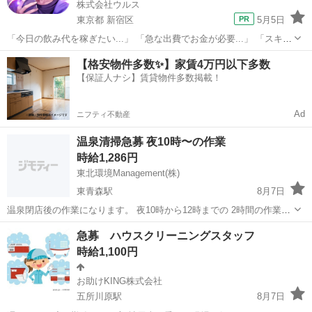
株式会社ウルス
東京都 新宿区
5月5日
「今日の飲み代を稼ぎたい...」 「急な出費でお金が必要...」 「スキマ
時間をお金に変えたい...」 そんな方にオススメな募集です！！ ■■■報
東京
新宿区
その他
スキマ時間
【格安物件多数✨】家賃4万円以下多数
酬はすぐ受け取りOK！■■■ ✔ 決まった勤務時間なし！...
【保証人ナシ】賃貸物件多数掲載！
Ad
ニフティ不動産
温泉清掃急募 夜10時〜の作業
時給1,286円
東北環境Management(株)
東青森駅
8月7日
温泉閉店後の作業になります。 夜10時から12時までの 2時間の作業で
す！★ 副業OK！ 話だけでもOK！ お気軽にお問い合わせください 青
青森
青森市
東青森駅
その他
急募 ハウスクリーニングスタッフ
森市内 つくだ温泉ゆーぽっぽでの作業になります♨︎ 長期働ける方、大
時給1,100円
歓迎！ 午前...
お助けKING株式会社
五所川原駅
8月7日