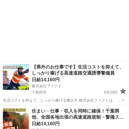
理、データ作成といった作業になりま...
【県外のお仕事です】生活コストを抑えて、
しっかり稼げる高速道路交通誘導警備員
日給14,160円
株式会社ファクト
十和田市
6月19日
生活コストを抑えて、しっかり稼げる働き方 株式会社ファクトは、 今
年3月で創立6周年を迎えた警備会社です。 高速道路・一般道の交通規
青森
十和田市
その他
業務
住まい・仕事・収入を同時に確保！千葉県
制、交通誘導警備を中心に、 全国各地の現場で安全を支えています。
他、全国各地出張の高速道路規制・警備ス
今回は、 ...
タ…
日給14,160円