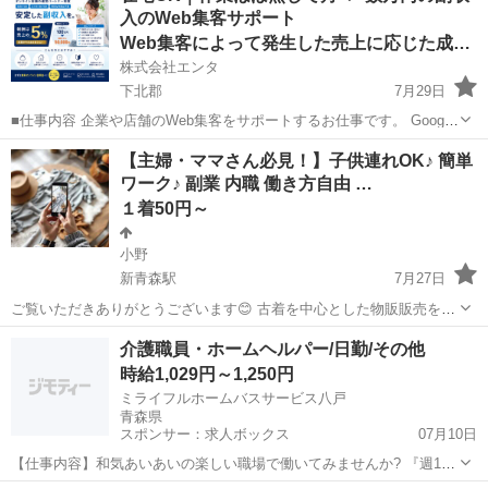
入のWeb集客サポート
Web集客によって発生した売上に応じた成果報酬
株式会社エンタ
下北郡
7月29日
■仕事内容 企業や店舗のWeb集客をサポートするお仕事です。 Google
を活用した「Web上の店舗情報」の登録・初期設定を行っていただき
青森
下北郡
その他
Web
【主婦・ママさん必見！】子供連れOK♪ 簡単
ます。 日々の集客運用や問い合わせ対応、顧客対応はすべて運営本部
ワーク♪ 副業 内職 働き方自由 …
が行うため...
１着50円～
小野
新青森駅
7月27日
ご覧いただきありがとうございます😊 古着を中心とした物販販売を行
っております。 【在宅ワーク】でお手伝いしていただける方を募集し
青森
青森市
新青森駅
その他
給料
介護職員・ホームヘルパー/日勤/その他
ています✨ 小さなお子さんがいて外に働きにいけない方や、スキ間時
時給1,029円～1,250円
間で働きたい方にもぴったり...
ミライフルホームバスサービス八戸
青森県
スポンサー：求人ボックス
07月10日
【仕事内容】和気あいあいの楽しい職場で働いてみませんか? 『週1回
～勤務OK!』 『20～30代のママさんの活躍中!』 『お子さんの急な熱