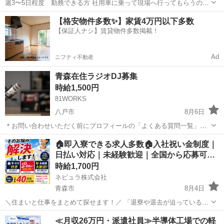
週3〜5日程度 勤務できる方 社用車に乗って現場へ行ってもらうので
なるべく免許のある方 ない方でも応募は可能です 清掃業は簡単に考え
青森
五所川原市
五所川原駅
その他
スタッフ
【格安物件多数✨】家賃4万円以下多数
てくる方もおられますが、体力や機敏さが 必要とされる職種ですので
【保証人ナシ】賃貸物件多数掲載！
本気で覚えてやってみ...
Ad
ニフティ不動産
青森在住ラジオDJ募集
時給1,500円
81WORKS
八戸市
8月6日
＊お問い合わせいただく前にプロフィールの「よくある質問一覧」を
ご覧ください。 青森のご当地グルメを紹介したい。 青森の名物を紹介
青森
八戸市
その他
スタッフ
🏠即入寮できる求人多数🏠入社祝い金制度｜
したい。 とにかくラジオパーソナリティをしてみたい。 パーソナリテ
日払い対応｜未経験歓迎｜全国から応募可…
ィに興味があるけど一歩踏み出...
時給1,700円
ネビュラ株式会社
青森市
8月4日
＼住まいと仕事をまとめて探せます！／ 「退寮や退去が迫っている」
「所持金が少なく、生活が不安」 「寮付きの仕事をすぐに始めたい」
青森
青森市
その他
ゴールデンウィーク
≪月収26万円・派遣社員≫半導体工場での軽
「新しい土地で生活を立て直したい」 このようなお悩みを抱えている