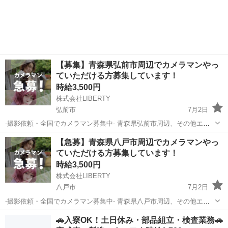
【募集】青森県弘前市周辺でカメラマンやっ
ていただける方募集しています！
時給3,500円
株式会社LIBERTY
弘前市
7月2日
-撮影依頼・全国でカメラマン募集中- 青森県弘前市周辺、その他エリ
アも相談可能 弊社では主にマッチングアプリのプロフィール写真や、
青森
弘前市
その他
カメラマン
【急募】青森県八戸市周辺でカメラマンやっ
婚活やビジネス用の写真撮影を行っております。 全国で撮影をしてお
ていただける方募集しています！
り、都合の良いエ...
時給3,500円
株式会社LIBERTY
八戸市
7月2日
-撮影依頼・全国でカメラマン募集中- 青森県八戸市周辺、その他エリ
アも相談可能 弊社では主にマッチングアプリのプロフィール写真や、
青森
八戸市
その他
カメラマン
🚗入寮OK！土日休み・部品組立・検査業務🚗
婚活やビジネス用の写真撮影を行っております。 全国で撮影をしてお