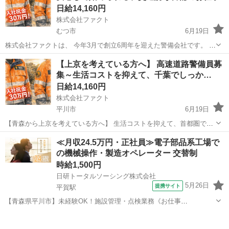
日給14,160円
株式会社ファクト
むつ市
6月19日
株式会社ファクトは、 今年3月で創立6周年を迎えた警備会社です。 高
速道路・一般道での交通規制・交通誘導警備を中心に、 全国各地の現
青森
むつ市
その他
時給
【上京を考えている方へ】 高速道路警備員募
場で安全を支えています。 今回の募集では、 年齢・経験を問わず、女
集～生活コストを抑えて、千葉でしっか…
性の方のご応...
日給14,160円
株式会社ファクト
平川市
6月19日
【青森から上京を考えている方へ】 生活コストを抑えて、首都圏でし
っかり稼ぐという選択 株式会社ファクトは、 今年3月で創立6周年を迎
青森
平川市
その他
時給
≪月収24.5万円・正社員≫電子部品系工場で
えた警備会社です。 高速道路・一般道の交通規制・交通誘導警備を中
の機械操作・製造オペレーター 交替制
心に、 千葉県...
時給1,500円
日研トータルソーシング株式会社
5月26日
提携サイト
平賀駅
【青森県平川市】未経験OK！施設管理・点検業務《お仕事
No.NS0228》 お仕事について 工場設備および屋外設備の管理・点検業
青森
平川市
平賀駅
その他
務を担当します。不具合箇所の工事立ち合い、計器や薬品などの管