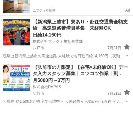
Ad
ニフティ不動産
【新潟県上越市】寮あり・赴任交通費全額支
給 高速道路警備員募集 未経験OK
日給14,160円
株式会社ファクト規制事業部
八戸市
7月21日
現場は新潟県上越市の高速道路 未経験でも日勤日給14,160円（夜勤は
16,950円） 入社祝金総額30万円、給与前払制度あり（JOBPAY) 残業
青森
八戸市
その他
個室
【弘前市の方限定】【在宅×未経験OK】デー
多めの現場ですので、月35万円以上可です 地元から新潟県上越市ま...
タ入力スタッフ募集｜コツコツ作業｜副…
月5000円～3万円
株式会社RAPAS
弘前市
7月21日
＜現在 約1,500名が在宅で活躍中＞ ＼未経験から始められる在宅ワー
クです／ 24時間365日いつでも作業可能！ 好きな時間に、コツコツ進
青森
弘前市
その他
時給
められるシンプルな作業です パソコンに表示される画像データを確
認...