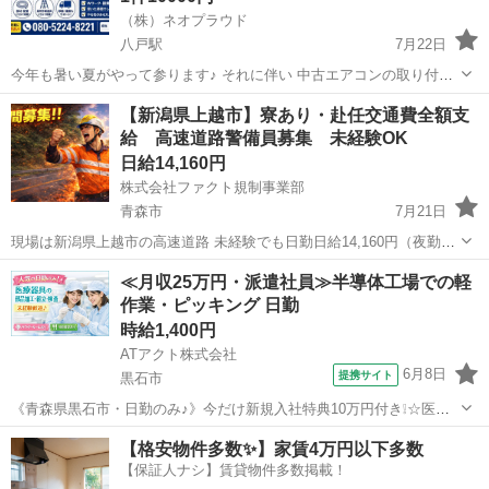
（株）ネオプラウド
八戸駅
7月22日
今年も暑い夏がやって参ります♪ それに伴い 中古エアコンの取り付け
需要が増しております。 この度追加で作業員を募集します👷 副業、隙
青森
八戸市
八戸駅
その他
隙間
【新潟県上越市】寮あり・赴任交通費全額支
間バイトokです。 ご興味ある方はメッセージお待ちしております。 具
給 高速道路警備員募集 未経験OK
材、工具、消耗...
日給14,160円
株式会社ファクト規制事業部
青森市
7月21日
現場は新潟県上越市の高速道路 未経験でも日勤日給14,160円（夜勤は
16,950円） 入社祝金総額30万円、給与前払制度あり（JOBPAY) 残業
青森
青森市
その他
≪月収25万円・派遣社員≫半導体工場での軽
多めの現場ですので、月35万円以上可です 地元から新潟県上越市ま...
作業・ピッキング 日勤
時給1,400円
ATアクト株式会社
6月8日
提携サイト
黒石市
《青森県黒石市・日勤のみ♪》今だけ新規入社特典10万円付き❕☆医療
用器具の部品加工・組立・検査のお仕事☆ 人気の土日祝日休みで
青森
黒石市
その他
【格安物件多数✨】家賃4万円以下多数
GW・お盆・年末年始は長期連休もあり♪ 時給1,400円！！昇給・賞
【保証人ナシ】賃貸物件多数掲載！
与・退職金制度制度あり♪♪ ...