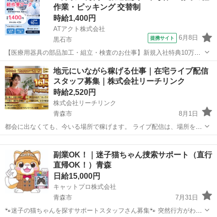
作業・ピッキング 交替制
方は、一人...
時給1,400円
ATアクト株式会社
6月8日
提携サイト
黒石市
【医療用器具の部品加工・組立・検査のお仕事】新規入社特典10万円
付き／土・日・祝日休み／時給1,400円／昇給・賞与・退職金制度制度
青森
黒石市
その他
地元にいながら稼げる仕事｜在宅ライブ配信
あり ☆内視鏡用処置具の製品加工・組み立て・検査のお仕事！ 【具体
スタッフ募集｜株式会社リーチリンク
的なお仕事内容】 ◆処...
時給2,520円
株式会社リーチリンク
青森市
8月1日
都会に出なくても、今いる場所で稼げます。 ライブ配信は、場所を選
ばないお仕事です。インターネット環境とスマートフォンがあれば、
青森
青森市
その他
スタッフ
自宅のどこにいても同じ条件で収入が得られます。 【募集内容】 株式
副業OK！｜迷子猫ちゃん捜索サポート（直行
会社リーチリン...
直帰OK！）青森
日給15,000円
キャットプロ株式会社
青森市
7月31日
🐾迷子の猫ちゃんを探すサポートスタッフさん募集🐾 突然行方がわか