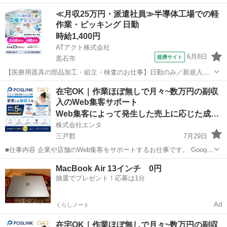
現場に出勤しての仕事ではなく、情報を伝えて頂くという、居ながら
青森
十和田市
その他
お宝
≪月収25万円・派遣社員≫半導体工場での軽
にしてスマホを使って誰でもできる簡単なお仕事です。 同じように過
作業・ピッキング 日勤
去20年近くお仕事をし...
時給1,400円
ATアクト株式会社
6月8日
提携サイト
黒石市
【医療用器具の部品加工・組立・検査のお仕事】日勤のみ／新規入社
特典10万円付き／土日祝日休み／時給1,400円／昇給・賞与・退職金制
青森
黒石市
その他
在宅OK｜作業ほぼ無しで月々~数万円の副収
度制度あり 内視鏡用処置具の製品加工・組み立て・検査が主なお仕事
入のWeb集客サポート
🔬 【【具体的には？】 ...
Web集客によって発生した売上に応じた成果報酬
株式会社エンタ
三戸郡
7月29日
■仕事内容 企業や店舗のWeb集客をサポートするお仕事です。 Google
を活用した「Web上の店舗情報」の登録・初期設定を行っていただき
青森
三戸郡
その他
Web
MacBook Air 13インチ 0円
ます。 日々の集客運用や問い合わせ対応、顧客対応はすべて運営本部
抽選でプレゼント！応募は1分
が行うため...
Ad
くらしノート
在宅OK｜作業ほぼ無しで月々~数万円の副収