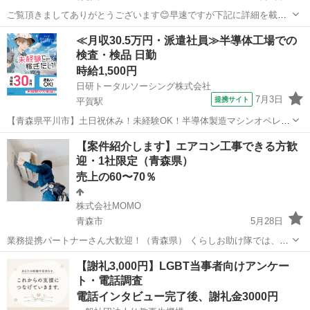
ご覧頂きましてありがとうございます😊早速ですが下記に詳細を載せ
ておりますのでご覧下さい⬇️ 【業務内容】 エアコンの修理 業務委託と
青森
青森市
その他
スタッフ
≪月収30.5万円・派遣社員≫半導体工場での
なります 【勤務地】 青森県青森市を基本として稼働します。 【時
検査・検品 日勤
間】 原則自由 ※アポにより...
時給1,500円
日研トータルソーシング株式会社
7月3日
提携サイト
平賀駅
【青森県平川市】土日祝休み！未経験OK！半導体製造マシンオペレー
ター・顕微鏡検査《お仕事No.2A313》 お仕事について クリーンルー
青森
平川市
平賀駅
その他
【案件紹介します】エアコン工事できる方歓
ム内における半導体製造業務です。製造装置の操作および顕微鏡を使
迎・1社限定（青森県）
用した検査を担当します。...
売上の60〜70％
株式会社MOMO
青森市
5月28日
業務提携パートナーさん大歓迎！（青森県） くらしお助け隊では、青
森県内でエアコン工事ができる協力パートナーさんを1社限定で募集し
青森
青森市
その他
スキマ時間
【謝礼3,000円】LGBT当事者向けアンケー
ます。 個人事業主の方、兼業の方、法人の方、どなたでも歓迎です！
ト・電話調査
■ お仕事の内容...
電話インタビュー完了後、謝礼金3000円