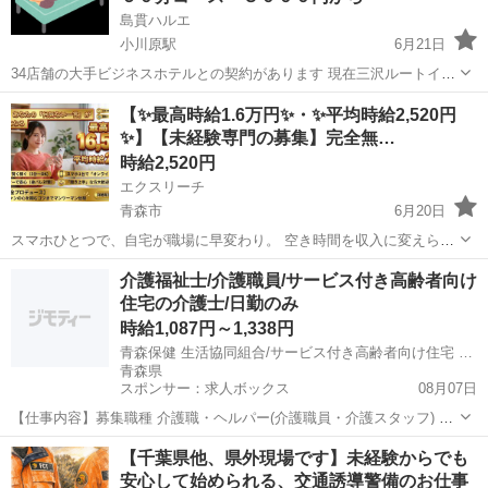
島貫ハルエ
小川原駅
6月21日
34店舗の大手ビジネスホテルとの契約があります 現在三沢ルートイン
ホテルに出張整体 マッサージ セラピストを募集します！ 未経験者
青森
三沢市
小川原駅
その他
スタッフ
【✨最高時給1.6万円✨・✨平均時給2,520円
は在籍しているスタッフより研修を受けて頂きます！ スタイルに縛り
✨】【未経験専門の募集】完全無…
はなく、...
時給2,520円
エクスリーチ
青森市
6月20日
スマホひとつで、自宅が職場に早変わり。 空き時間を収入に変えられ
る、ライブ配信スタッフを募集しています！ ■ お仕事内容 配信アプリ
青森
青森市
その他
顔出し
介護福祉士/介護職員/サービス付き高齢者向け
でのリスナーさんとの雑談・コミュニケーション業務 ※特別な特技は
住宅の介護士/日勤のみ
不要。普通の会話...
時給1,087円～1,338円
青森保健 生活協同組合/サービス付き高齢者向け住宅 さくら
青森県
スポンサー：求人ボックス
08月07日
【仕事内容】募集職種 介護職・ヘルパー(介護職員・介護スタッフ) パ
ート・アルバイト 仕事内容 身体介護、食事介助、入浴介助、排泄介
アルバイト・パート
【千葉県他、県外現場です】未経験からでも
助、生活援助、リネン交換、レク企画・運営、トレーニング指導 給
安心して始められる、交通誘導警備のお仕事
与・手当 <給与> 時給1,087〜...