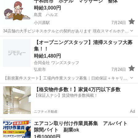
十和田市 ホテル マッサージ 整体
仕事☆ 人気の土・日・祝日休みでGW・お盆・年末年始は長期連休も
時給3,000円
あり♪ 時給1,400円...
島貫 ハルヱ
小川原駅
7月24日
34店舗の大手ビジネスホテルとの契約があります 現在スマイルホテル
十和田に出張整体 マッサージ セラピストを募集します！ 未経験者
青森
十和田市
小川原駅
その他
スタッフ
【オープニングスタッフ】清掃スタッフ大募
は在籍しているスタッフより研修を受けて頂きます！ スタイルに縛り
集！！
はなく、...
時給1,480円
合同会社 ワンズスタッフ
弘前市
7月24日
【新規案件スタート】工場内作業スタッフ募集｜日給保証＋キャリア
アップで高収入可能 この度、工場内業務の新規案件スタートに伴い、
青森
弘前市
その他
スタッフ
【格安物件多数！】家賃4万円以下多数
オープニングスタッフを募集いたします！ ■仕事内容 工場内にて清掃
【保証人ナシ】賃貸物件多数掲載！
業務・軽作業を中心...
Ad
ニフティ不動産
エアコン取り付け作業員募集 アルバイト
隙間バイト 副業ok
1件10000円