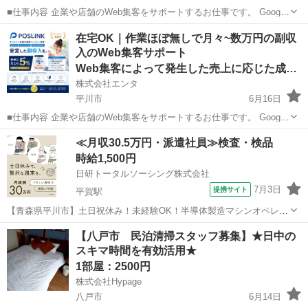
■仕事内容 企業や店舗のWeb集客をサポートするお仕事です。 Google
を活用した「Web上の店舗情報」の登録・初期設定を行っていただき
青森
東津軽郡
その他
Web
在宅OK｜作業ほぼ無しで月々~数万円の副収
ます。 日々の集客運用や問い合わせ対応、顧客対応はすべて運営本部
入のWeb集客サポート
が行うため...
Web集客によって発生した売上に応じた成果報酬
株式会社エンタ
平川市
6月16日
■仕事内容 企業や店舗のWeb集客をサポートするお仕事です。 Google
を活用した「Web上の店舗情報」の登録・初期設定を行っていただき
青森
平川市
その他
Web
≪月収30.5万円・派遣社員≫検査・検品
ます。 日々の集客運用や問い合わせ対応、顧客対応はすべて運営本部
時給1,500円
が行うため...
日研トータルソーシング株式会社
7月3日
提携サイト
平賀駅
【青森県平川市】土日祝休み！未経験OK！半導体製造マシンオペレー
ター・顕微鏡検査《お仕事No.2A313》 お仕事について クリーンルー
青森
平川市
平賀駅
その他
【八戸市 民泊清掃スタッフ募集】★日中の
ム内における半導体製造業務です。製造装置の操作および顕微鏡を使
スキマ時間を有効活用★
用した検査を担当します。...
1部屋：2500円
株式会社Hypage
八戸市
6月14日