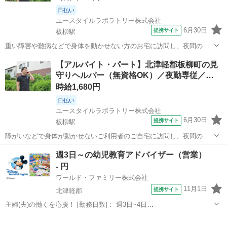
日払い
ユースタイルラボラトリー株式会社
6月30日
提携サイト
板柳駅
重い障害や難病などで身体を動かせない方のお宅に訪問し、夜間の見
守りケアを行うお仕事です。もちろん直行直帰OK。 【サービス】 訪
青森
北津軽郡
板柳駅
その他
【アルバイト・パート】北津軽郡板柳町の見
問介護（夜勤） 【仕事内容】 ALSなどの難病の方や、さまざまな障が
守りヘルパー（無資格OK）／夜勤専従／…
いがあるご利用者の就寝時...
時給1,680円
日払い
ユースタイルラボラトリー株式会社
6月30日
提携サイト
板柳駅
障がいなどで身体が動かせないご利用者のご自宅に訪問し、夜間の見
守りケアを行う訪問介護のお仕事です。もちろん直行直帰OK。 【サ
青森
北津軽郡
板柳駅
介護
週3日～の幼児教育アドバイザー（営業）
ービス】 訪問介護（夜勤） 【仕事内容】 ご利用者が寝た後の見守り
- 円
がメインの訪問介護のお仕事で...
ワールド・ファミリー株式会社
11月1日
提携サイト
北津軽郡
主婦(夫)の働くを応援！ [勤務日数]： 週3日~4日
09:30~17:30/09:00~12:00/13:00~17:00/10:00~16:00 [勤務地・最寄
青森
北津軽郡
営業
駅]： 青森県北津軽郡 ※勤務エリア選択可 ワールド...