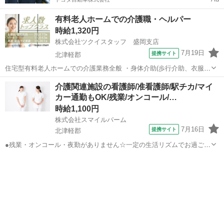
有料老人ホームでの介護職・ヘルパー
時給1,320円
株式会社ツクイスタッフ 盛岡支店
7月19日
提携サイト
北津軽郡
住宅型有料老人ホームでの介護業務全般 ・身体介助(歩行介助、衣服着
脱) ・排せつ介助(トイレ誘導) ・入浴介助(一般浴、機械浴) ・食事配
青森
北津軽郡
その他
介護関連施設の看護師/准看護師/駅チカ/マイ
膳/下膳、口腔体操、口腔ケア その他付随する業務全般を行います 介
カー通勤もOK/残業/オンコール/…
護福祉士をお持ち...
時給1,100円
株式会社スマイルパーム
7月16日
提携サイト
北津軽郡
●残業・オンコール・夜勤がありません☆一定の生活リズムでお過ごし
いただけます♪ ●津軽鉄道線「津軽中里駅」から歩いて8分と徒歩圏内
青森
北津軽郡
看護師
ながら、駐車場完備でマイカー通勤もOK！ ●お年寄りと接するのが好
きな方や、今後ますます需要が...