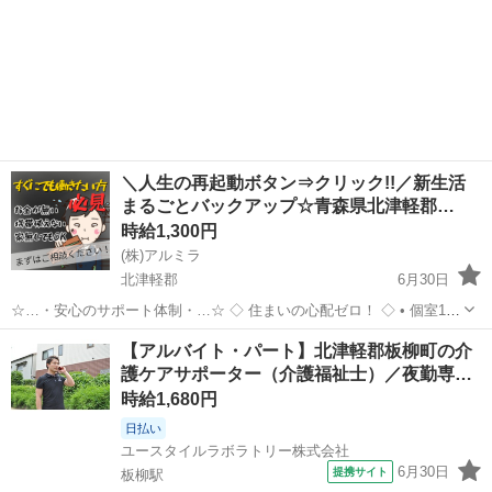
＼人生の再起動ボタン⇒クリック!!／新生活
まるごとバックアップ☆青森県北津軽郡…
時給1,300円
(株)アルミラ
北津軽郡
6月30日
☆…・安心のサポート体制・…☆ ◇ 住まいの心配ゼロ！ ◇ • 個室1R
完全無料！ • 即日入寮OK！など ◇ 所持金ゼロでもスタートできる！
青森
北津軽郡
工場
完全無料
【アルバイト・パート】北津軽郡板柳町の介
◇ • 食費・生活費のサポート • 移動費用...
護ケアサポーター（介護福祉士）／夜勤専…
時給1,680円
日払い
ユースタイルラボラトリー株式会社
6月30日
提携サイト
板柳駅