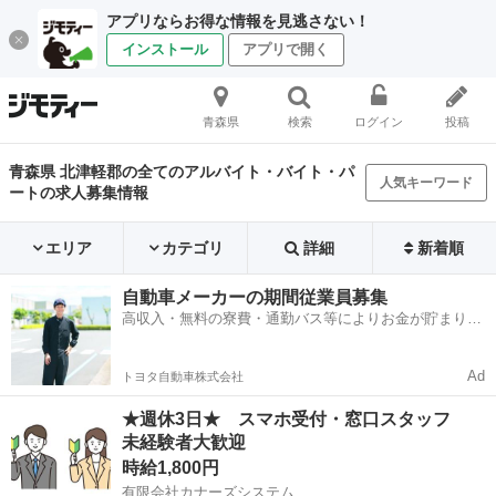
アプリならお得な情報を見逃さない！
インストール
アプリで開く
青森県
検索
ログイン
投稿
青森県 北津軽郡の全てのアルバイト・バイト・パ
人気キーワード
ートの求人募集情報
エリア
カテゴリ
詳細
新着順
自動車メーカーの期間従業員募集
高収入・無料の寮費・通勤バス等によりお金が貯まりや
すい環境
Ad
トヨタ自動車株式会社
★週休3日★ スマホ受付・窓口スタッフ
未経験者大歓迎
時給1,800円
有限会社カナーズシステム