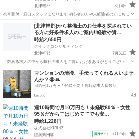
北津軽郡
8月4日
携帯受付・窓口スタッフになります 初心者の方や未経験者の方にも簡
単な研修がありますので安心です ９割以上の方が未経験スタートです
青森
北津軽郡
携帯ショップ
スタッフ
[北津軽郡]から整備士のお仕事を探されてい
ので安心です 〇スマホ受付窓口 〇操作方法の案内・説明 〇各種手続
る方に好条件求人のご案内!!経験や資…
き（新規・変更・...
時給2,650円
クイックコンサルティング
北津軽郡
7月31日
『数ある求人の中から弊社の求人をご覧いただきありがとうございま
す!!』 全国に様々な求人を5万件以上取り扱っておりご希望条件やご状
青森
北津軽郡
工場
スタッフ
マンションの清掃、手伝ってくれる人いませ
況に応じてマッチしそうな求人をご案内いたします!! 応募前に相談だ
んか？😭🙏
けしてみたい方やどんな求...
日給例1万円〜 / 登録不要！高時給求人多数✨
Ad
Lacotto
週10時間で月10万円も！未経験80％・女性
95％だから""はじめて""でも安…
時給1,226円
株式会社KIRINZ
7月25日
提携サイト
陸奥鶴田駅