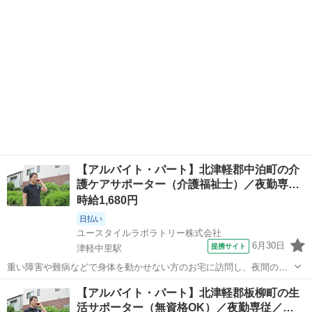
【アルバイト・パート】北津軽郡中泊町の介
護ケアサポーター（介護福祉士）／夜勤専…
時給1,680円
日払い
ユースタイルラボラトリー株式会社
6月30日
提携サイト
津軽中里駅
重い障害や難病などで身体を動かせない方のお宅に訪問し、夜間の見
守りケアを行うお仕事です。もちろん直行直帰OK。 【サービス】 訪
青森
北津軽郡
津軽中里駅
その他
【アルバイト・パート】北津軽郡板柳町の生
問介護（夜勤） 【仕事内容】 ALSなどの難病の方や、さまざまな障が
活サポーター（無資格OK）／夜勤専従／…
いがあるご利用者の就寝時...