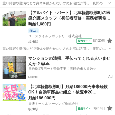
重い障害や難病などで身体を動かせない方のお宅に訪問し、夜間の見
守りケアを行うお仕事です。もちろん直行直帰OK。 【サービス】 訪
青森
北津軽郡
板柳駅
その他
【アルバイト・パート】北津軽郡板柳町の医
問介護（夜勤） 【仕事内容】 ALSなどの難病の方や、さまざまな障が
療介護スタッフ（初任者研修・実務者研修…
いがあるご利用者の就寝時...
時給1,680円
日払い
ユースタイルラボラトリー株式会社
6月30日
提携サイト
板柳駅
重い障害や難病などで身体を動かせない方のお宅に訪問し、夜間の見
守りケアを行うお仕事です。もちろん直行直帰OK。 【サービス】 訪
青森
北津軽郡
板柳駅
介護
マンションの清掃、手伝ってくれる人いませ
問介護（夜勤） 【仕事内容】 主なお仕事は高齢者・障がいのある方の
んか？😭🙏
就寝時の見守りがメインのお...
日給例1万円〜 / 登録不要！高時給求人多数✨
Ad
Lacotto
【北津軽郡板柳町】月給186000円◆未経験
OK！自動車部品の組立・検査◆20…
月給186,000円
日研トータルソーシング株式会社
3月14日
提携サイト
板柳駅