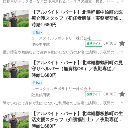
自動車やトラクターなどに使用されるハーネスの組立・検査。ハーネ
スは非常に軽いので安心です。大きめの板にハーネスを組付ける作
青森
北津軽郡
板柳駅
工場
【アルバイト・パート】北津軽郡中泊町の医
業、組付けたハーネスをテープでぐるぐる巻きに束ねる作業、製品が
療介護スタッフ（初任者研修・実務者研修…
水でショートしないように覆う作業など様々...
時給1,680円
日払い
ユースタイルラボラトリー株式会社
6月30日
提携サイト
津軽中里駅
重い障害や難病などで身体を動かせない方のお宅に訪問し、夜間の見
守りケアを行うお仕事です。もちろん直行直帰OK。 【サービス】 訪
青森
北津軽郡
津軽中里駅
介護
【アルバイト・パート】北津軽郡鶴田町の見
問介護（夜勤） 【仕事内容】 主なお仕事は高齢者・障がいのある方の
守りヘルパー（無資格OK）／夜勤専従／…
就寝時の見守りがメインのお...
時給1,680円
日払い
ユースタイルラボラトリー株式会社
6月30日
提携サイト
陸奥鶴田駅
障がいなどで身体が動かせないご利用者のご自宅に訪問し、夜間の見
守りケアを行う訪問介護のお仕事です。もちろん直行直帰OK。 【サ
青森
北津軽郡
陸奥鶴田駅
介護
【アルバイト・パート】北津軽郡板柳町の生
ービス】 訪問介護（夜勤） 【仕事内容】 ご利用者が寝た後の見守り
活支援スタッフ（介護福祉士）／夜勤専従…
がメインの訪問介護のお仕事で...
時給1,680円