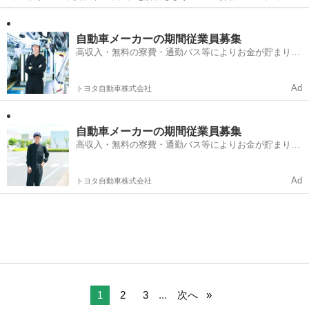
ーターが一人一人に徹底的に寄り添い一緒に解決していきます☆ お金
青森
北津軽郡
軽作業
土日
が『無い』 仕事が『無い』 住む家が『無い』 携帯が『無い』 ☆弊社
独自の支援サー...
自動車メーカーの期間従業員募集
高収入・無料の寮費・通勤バス等によりお金が貯まりや
すい環境
Ad
トヨタ自動車株式会社
自動車メーカーの期間従業員募集
高収入・無料の寮費・通勤バス等によりお金が貯まりや
すい環境
Ad
トヨタ自動車株式会社
1
2
3
...
次へ