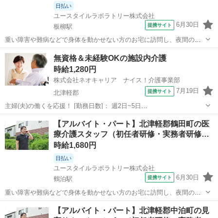
日払い
ユースタイルラボラトリー株式会社
6月30日
提携サイト
板柳駅
重い障害や難病などで身体を動かせない方のお宅に訪問し、夜間の見
守りケアを行うお仕事です。もちろん直行直帰OK。 【サービス】 訪
青森
北津軽郡
板柳駅
介護
無資格＆未経験OKの施設内介護
問介護（夜勤） 【仕事内容】 主なお仕事は高齢者・障がいのある方の
時給1,280円
就寝時の見守りがメインのお...
株式会社ネオキャリア ナイス！介護事業部
7月19日
提携サイト
北津軽郡
主婦(夫)の働くを応援！ [勤務日数]： 週2日~5日
09:00~15:00/10:00~16:00/07:00~16:00/09:00~18:00/11:00~20:00 月/
青森
北津軽郡
ホームヘルパー
【アルバイト・パート】北津軽郡鶴田町の医
火/水/木/金/土/日 などから選べます ...
療介護スタッフ（初任者研修・実務者研修…
時給1,680円
日払い
ユースタイルラボラトリー株式会社
6月30日
提携サイト
鶴泊駅
重い障害や難病などで身体を動かせない方のお宅に訪問し、夜間の見
守りケアを行うお仕事です。もちろん直行直帰OK。 【サービス】 訪
青森
北津軽郡
鶴泊駅
介護
【アルバイト・パート】北津軽郡中泊町の見
問介護（夜勤） 【仕事内容】 主なお仕事は高齢者・障がいのある方の