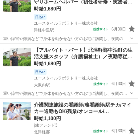
守りホームヘルパー（初任者研修・実務者…
就寝時の見守りがメインのお...
時給1,680円
日払い
ユースタイルラボラトリー株式会社
6月30日
提携サイト
津軽中里駅
重い障害や難病などで身体を動かせない方のお宅に訪問し、夜間の見
守りケアを行うお仕事です。もちろん直行直帰OK。 【サービス】 訪
青森
北津軽郡
津軽中里駅
介護
【アルバイト・パート】北津軽郡中泊町の生
問介護（夜勤） 【仕事内容】 主なお仕事は高齢者・障がいのある方の
活支援スタッフ（介護福祉士）／夜勤専従…
就寝時の見守りがメインのお...
時給1,680円
日払い
ユースタイルラボラトリー株式会社
6月30日
提携サイト
大沢内駅
重い障害や難病などで身体を動かせない方のお宅に訪問し、夜間の見
守りケアを行うお仕事です。もちろん直行直帰OK。 【サービス】 訪
青森
北津軽郡
大沢内駅
その他
介護関連施設の看護師/准看護師/駅チカ/マイ
問介護（夜勤） 【仕事内容】 ALSなどの難病の方や、さまざまな障が
カー通勤もOK/残業/オンコール/…
いがあるご利用者の就寝時...
時給1,100円
jobフレンド3
6月30日
提携サイト
北津軽郡