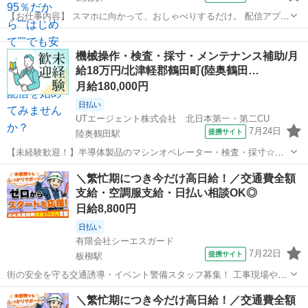
【お仕事内容】 スマホに向かって、おしゃべりするだけ。 配信アプリ
（17LIVE／Pococha／IRIAM など）でライブ配信するお仕事です。
青森
北津軽郡
鶴泊駅
イベントスタッフ
——————————— 配信内容はぜんぶ自由
機械操作・検査・採寸・メンテナンス補助/月
——————————— ・今日...
給18万円/北津軽郡鶴田町(陸奥鶴田…
月給180,000円
日払い
UTエージェント株式会社 北日本第一・第二CU
7月24日
提携サイト
陸奥鶴田駅
【未経験歓迎！】半導体製品のマシンオペレーター・検査・採寸☆年
休124日&長期休暇あり 【キャンペーン】 【デジタルギフト】 赴任で
青森
北津軽郡
陸奥鶴田駅
仕分け
＼繁忙期につき今だけ高日給！／交通費全額
の新規ご入社の方に！入社日に現金化可能なデジタルギフトで2万円分
支給・空調服支給・日払い相談OK◎
支給♪ 【日払い制度】 ...
日給8,800円
日払い
有限会社シーエスガード
7月22日
提携サイト
板柳駅
街の安全を守る交通誘導・イベント警備スタッフ募集！ 工事現場やイ
ベント会場で、 歩行者や車両が安全に通行できるようサポートするお
青森
北津軽郡
板柳駅
警備員
＼繁忙期につき今だけ高日給！／交通費全額
仕事です。 【具体的には…】 ◎ 工事現場での歩行者・車両の誘導や