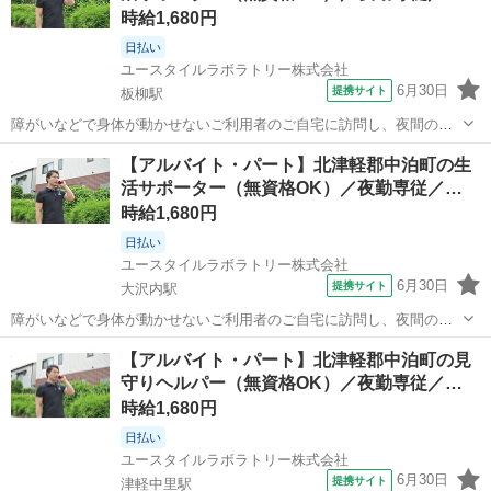
時給1,680円
日払い
ユースタイルラボラトリー株式会社
6月30日
提携サイト
板柳駅
障がいなどで身体が動かせないご利用者のご自宅に訪問し、夜間の見
守りケアを行う訪問介護のお仕事です。もちろん直行直帰OK。 【サ
青森
北津軽郡
板柳駅
介護
【アルバイト・パート】北津軽郡中泊町の生
ービス】 訪問介護（夜勤） 【仕事内容】 ご利用者が寝た後の見守り
活サポーター（無資格OK）／夜勤専従／…
がメインの訪問介護のお仕事で...
時給1,680円
日払い
ユースタイルラボラトリー株式会社
6月30日
提携サイト
大沢内駅
障がいなどで身体が動かせないご利用者のご自宅に訪問し、夜間の見
守りケアを行う訪問介護のお仕事です。もちろん直行直帰OK。 【サ
青森
北津軽郡
大沢内駅
介護
【アルバイト・パート】北津軽郡中泊町の見
ービス】 訪問介護（夜勤） 【仕事内容】 ご利用者が寝た後の見守り
守りヘルパー（無資格OK）／夜勤専従／…
がメインの訪問介護のお仕事で...
時給1,680円
日払い
ユースタイルラボラトリー株式会社
6月30日
提携サイト
津軽中里駅