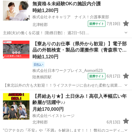
青森
北津軽郡
陸奥鶴田駅
工場
無資格＆未経験OKの施設内介護
・派遣って、どんなお仕事？ ・製造派遣って、どんなお仕事？？ な
時給1,280円
どなど 長くお仕事...
株式会社ネオキャリア ナイス！介護事業部
7月19日
提携サイト
北津軽郡
主婦(夫)の働くを応援！ [勤務日数]： 週2日~5日
09:00~15:00/10:00~16:00/07:00~16:00/09:00~18:00/11:00~20:00 月/
青森
北津軽郡
ホームヘルパー
【寮ありのお仕事（県外から歓迎）】電子部
火/水/木/金/土/日 などから選べます ...
品の外観検査・製品の運搬作業（青森県で…
時給1,120円
日払い
株式会社日本ワークプレイス_Aomori523
6月17日
提携サイト
陸奥鶴田駅
【東北以外の方も大歓迎！！ライフステージに合わせた柔軟な就業が
可能】 当社は全国的に拠点を抱えておりますため、 結婚、里帰り、親
青森
北津軽郡
陸奥鶴田駅
工場
【昇給あり★】土日休み！高収入🌟幅広い年
の介護など、 人生の節目ライフステージに合わせて、 全国的にお仕事
齢層が活躍中♪♪
のご紹介が可能です！ 拠点を...
月給170,000円
株式会社ペイストレージ
北津軽郡
6月13日
"◎アナタの『不安』や『不満』を解決します！！！ 弊社のコーディネ