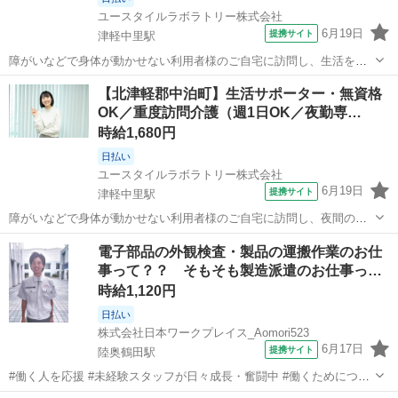
ユースタイルラボラトリー株式会社
6月19日
提携サイト
津軽中里駅
障がいなどで身体が動かせない利用者様のご自宅に訪問し、生活を支
える重度訪問介護のお仕事です。 ※1対1で誠実に向き合える方を募集
青森
北津軽郡
津軽中里駅
訪問介護
【北津軽郡中泊町】生活サポーター・無資格
【仕事内容】 見守りや日常生活のお手伝いが中心ですが、利用者様の
OK／重度訪問介護（週1日OK／夜勤専…
生活を支える大切なポジション...
時給1,680円
日払い
ユースタイルラボラトリー株式会社
6月19日
提携サイト
津軽中里駅
障がいなどで身体が動かせない利用者様のご自宅に訪問し、夜間のケ
アを行う重度訪問介護のお仕事です。 ※1対1で誠実に向き合える方を
青森
北津軽郡
津軽中里駅
訪問介護
電子部品の外観検査・製品の運搬作業のお仕
募集 【仕事内容】 寝返りをうたせて上げたり、たんの吸引などを行
事って？？ そもそも製造派遣のお仕事っ…
う、利用者様の就寝中のケアを行...
時給1,120円
日払い
株式会社日本ワークプレイス_Aomori523
6月17日
提携サイト
陸奥鶴田駅
#働く人を応援 #未経験スタッフが日々成長・奮闘中 #働くためにつど
い、集まる場所 専任のコンサルタントが詳細にご案内をいたします♪