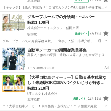
北津軽郡
【キャッチ】 日払い制度あり！自宅でカンタンWEB登録！半導体装置
オペレーターの補助！【鶴田町／時給1250円】4勤2休で年間休日多
青森
北津軽郡
工場
グループホームでの介護職・ヘルパー
め！半導体装置の操作・検査。未経験から月収22万以上可 【コメン
時給1,100円
ト】 来社不要！WEB登録...
株式会社ツクイスタッフ 盛岡支店
7月19日
提携サイト
板柳駅
グループホームでの介護業務全般。 ・食事、入浴、排泄介助。 ・通院
介助、送迎あり(軽自動車使用) ・調理業務 &quot;無資格・未経験の方
青森
北津軽郡
板柳駅
その他
自動車メーカーの期間従業員募集
OKの求人です！ 次のようなご希望がある方におすすめ ・介護士とし
高収入・無料の寮費・通勤バス等によりお金が貯まりや
て働きたい ・...
すい環境
Ad
トヨタ自動車株式会社
【大手自動車ディーラー】日勤＆基本残業な
し！未経験OK◎車やバイクいじりが好き…
時給1,210円
UTコネクト株式会社
12月11日
提携サイト
北津軽郡
＊＊大手自動車メーカー！車両整備・点検など＊＊ ☆整備未経験