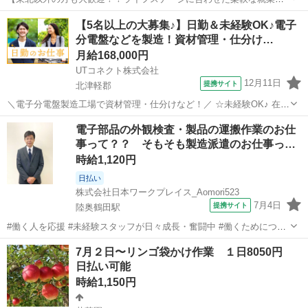
可能】 当社は全国的に拠点を抱えておりますため、 結婚、里帰り、親
青森
北津軽郡
陸奥鶴田駅
工場
【5名以上の大募集♪】日勤＆未経験OK♪電子
の介護など、 人生の節目ライフステージに合わせて、 全国的にお仕事
分電盤などを製造！資材管理・仕分け…
のご紹介が可能です！ 拠点を...
月給168,000円
UTコネクト株式会社
12月11日
提携サイト
北津軽郡
＼電子分電盤製造工場で資材管理・仕分けなど！／ ☆未経験OK♪ 在庫
管理や発注業務などの経験がある方大歓迎♪ 20代～40代の男女活躍中
青森
北津軽郡
工場
電子部品の外観検査・製品の運搬作業のお仕
◎ ＜具体的には…＞ ◆資材管理 →配電盤・制御盤などの組立に使用
事って？？ そもそも製造派遣のお仕事っ…
する資材 ◆在庫管...
時給1,120円
日払い
株式会社日本ワークプレイス_Aomori523
7月4日
提携サイト
陸奥鶴田駅
#働く人を応援 #未経験スタッフが日々成長・奮闘中 #働くためにつど
い、集まる場所 専任のコンサルタントが詳細にご案内をいたします♪
青森
北津軽郡
陸奥鶴田駅
工場
7月２日〜リンゴ袋かけ作業 １日8050円
・派遣って、どんなお仕事？ ・製造派遣って、どんなお仕事？？ な
日払い可能
どなど 長くお仕事...
時給1,150円