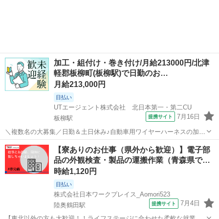
加工・組付け・巻き付け/月給213000円/北津
軽郡板柳町(板柳駅)で日勤のお…
月給213,000円
日払い
UTエージェント株式会社 北日本第一・第二CU
7月16日
提携サイト
板柳駅
＼複数名の大募集／日勤＆土日休み♪自動車用ワイヤーハーネスの加
工・組付け！未経験歓迎☆ 【キャンペーン】 【デジタルギフト】 赴
青森
北津軽郡
板柳駅
仕分け
【寮ありのお仕事（県外から歓迎）】電子部
任での新規ご入社の方に！入社日に現金化可能なデジタルギフトで2万
品の外観検査・製品の運搬作業（青森県で…
円分支給♪ 【日払い制度】 ...
時給1,120円
日払い
株式会社日本ワークプレイス_Aomori523
7月4日
提携サイト
陸奥鶴田駅
【東北以外の方も大歓迎！！ライフステージに合わせた柔軟な就業が