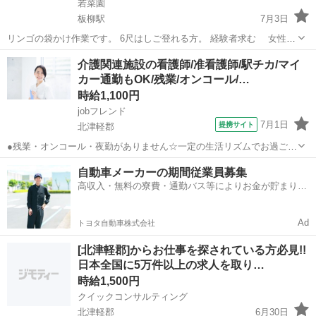
若菜園
板柳駅
7月3日
リンゴの袋かけ作業です。 6尺はしご登れる方。 経験者求む 女性活
躍中！男女募集中です。 園地内に簡易トイレあります。 午前中のみの
青森
北津軽郡
板柳駅
その他
土日
介護関連施設の看護師/准看護師/駅チカ/マイ
作業、午後だけ OK! 畑の場所は、板柳高増地区 3...
カー通勤もOK/残業/オンコール/…
時給1,100円
jobフレンド
7月1日
提携サイト
北津軽郡
●残業・オンコール・夜勤がありません☆一定の生活リズムでお過ごし
いただけます♪ ●津軽鉄道線「津軽中里駅」から歩いて8分と徒歩圏内
青森
北津軽郡
看護師
自動車メーカーの期間従業員募集
ながら、駐車場完備でマイカー通勤もOK！ ●お年寄りと接するのが好
高収入・無料の寮費・通勤バス等によりお金が貯まりや
きな方や、今後ますます需要が...
すい環境
Ad
トヨタ自動車株式会社
[北津軽郡]からお仕事を探されている方必見!!
日本全国に5万件以上の求人を取り…
時給1,500円
クイックコンサルティング
北津軽郡
6月30日