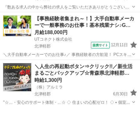
『数ある求人の中から弊社の求人をご覧いただきありがとうございま
す!!』 全国に様々な求人を5万件以上取り扱っておりご希望条件やご状
青森
北津軽郡
工場
スタッフ
【事務経験者集まれ～！】大手自動車メーカ
況に応じてマッチしそうな求人をご案内いたします!! 応募前に相談だ
ーで一般事務のお仕事！基本残業ナシ♪G…
けしてみたい方やどんな求...
月給188,000円
UTコネクト株式会社
12月11日
提携サイト
北津軽郡
＼大手自動車メーカーでのお仕事♪／ 事務経験者の方歓迎！ PCスキル
が活かせるお仕事☆ ＜具体的には…＞ ◆顧客対応 ◆点検・レンタカ
青森
北津軽郡
電話対応
＼人生の再起動ボタン⇒クリック!!／新生活
ーの受付 ◆電話応対 ◆その他経理業務 ◆新車登録業務やDM作成など
まるごとバックアップ☆青森県北津軽郡…
の事務作業 ※PC...
時給1,300円
（株）アルミラ
北津軽郡
6月30日
"☆…・安心のサポート体制・…☆ ◇ 住まいの心配ゼロ！ ◇ • 個室1R
完全無料！ • 即日入寮OK！など ◇ 所持金ゼロでもスタートできる！
青森
北津軽郡
工場
完全無料
◇ • 食費・生活費のサポート • 移動費...