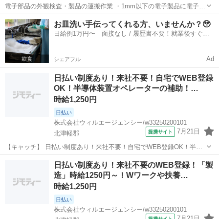
電子部品の外観検査・製品の運搬作業 ・1mm以下の電子製品に電子顕
微鏡を使用し検査する作業 ・設備スイッチを押し赤外線を照射する作
青森
北津軽郡
陸奥鶴田駅
工場
お皿洗い手伝ってくれる方、いませんか？🥹
業 ・モニターにて製品を確認し外観フレームに欠け・割れ・接着不良
日給例1万円〜 面接なし / 履歴書不要！就業後すぐに
がないか確認する作業 ・不良品...
お給料がもらえる✨
Ad
シェアフル
日払い制度あり！来社不要！自宅でWEB登録
OK！半導体装置オペレーターの補助！…
時給1,250円
日払い
株式会社ウィルエージェンシー/w33250200101
7月21日
提携サイト
北津軽郡
【キャッチ】 日払い制度あり！来社不要！自宅でWEB登録OK！半導
体装置オペレーターの補助！【鶴田町／時給1250円】4勤2休で年間休
青森
北津軽郡
工場
日払い制度あり！来社不要のWEB登録！「製
日多め！半導体装置の操作・検査。未経験から月収22万以上可 【コメ
造」時給1250円～！Wワークや扶養…
ント】 来社不要！WE...
時給1,250円
日払い
株式会社ウィルエージェンシー/w33250200101
7月21日
提携サイト