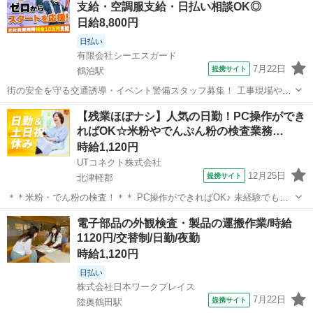
支給・空調服支給・日払い相談OK◎
ご案内 ◎ 工事車両の出入り...
日給8,800円
日払い
有限会社シーエスガード
7月22日
提携サイト
鶴泊駅
街の安全を守る交通誘導・イベント警備スタッフ募集！ 工事現場やイ
ベント会場で、 歩行者や車両が安全に通行できるようサポートするお
青森
北津軽郡
鶴泊駅
警備員
【残業ほぼナシ】人気の日勤！PC操作ができ
仕事です。 【具体的には…】 ◎ 工事現場での歩行者・車両の誘導や
ればOK☆米粉やでんぷん粉の検査業務…
ご案内 ◎ 工事車両の出入り...
時給1,120円
UTコネクト株式会社
12月25日
提携サイト
北津軽郡
＊＊米粉・でん粉の検査！＊＊ PC操作ができればOK♪ 未経験でも安
心の丁寧な研修あり！ さまざまな食品の原材料となる、 米・でん粉加
青森
北津軽郡
倉庫
電子部品の外観検査・製品の運搬作業/時給
工品を製造している会社でのお仕事です！ ＜具体的には…＞ ◆製品管
1120円/交替制/日勤/夜勤
理用・検査機器を使...
時給1,120円
日払い
株式会社日本ワークプレイス
7月22日
提携サイト
陸奥鶴田駅