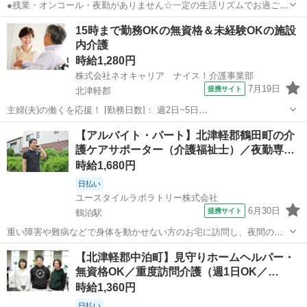
●残業・オンコール・夜勤がありません☆一定の生活リズムでお過ごし
いただけます♪ ●津軽鉄道線「津軽中里駅」から歩いて8分と徒歩圏内
青森
北津軽郡
看護師
15時まで勤務OKの無資格＆未経験OKの施設
ながら、駐車場完備でマイカー通勤もOK！ ●お年寄りと接するのが好
内介護
きな方や、今後ますます需要が...
時給1,280円
株式会社ネオキャリア ナイス！介護事業部
7月19日
提携サイト
北津軽郡
主婦(夫)の働くを応援！ [勤務日数]： 週2日~5日
09:00~15:00/10:00~16:00/07:00~16:00/09:00~18:00/11:00~20:00 月/
青森
北津軽郡
ホームヘルパー
【アルバイト・パート】北津軽郡鶴田町の介
火/水/木/金/土/日 などから選べます ...
護ケアサポーター（介護福祉士）／夜勤専…
時給1,680円
日払い
ユースタイルラボラトリー株式会社
6月30日
提携サイト
鶴泊駅
重い障害や難病などで身体を動かせない方のお宅に訪問し、夜間の見
守りケアを行うお仕事です。もちろん直行直帰OK。 【サービス】 訪
青森
北津軽郡
鶴泊駅
その他
【北津軽郡中泊町】見守りホームヘルパー・
問介護（夜勤） 【仕事内容】 ALSなどの難病の方や、さまざまな障が
無資格OK／重度訪問介護（週1日OK／…
いがあるご利用者の就寝時...
時給1,360円
日払い