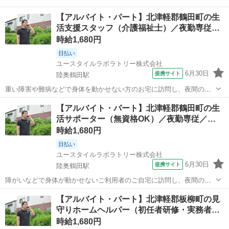
【アルバイト・パート】北津軽郡鶴田町の生
活支援スタッフ（介護福祉士）／夜勤専従…
時給1,680円
日払い
ユースタイルラボラトリー株式会社
6月30日
提携サイト
陸奥鶴田駅
重い障害や難病などで身体を動かせない方のお宅に訪問し、夜間の見
守りケアを行うお仕事です。もちろん直行直帰OK。 【サービス】 訪
青森
北津軽郡
陸奥鶴田駅
その他
【アルバイト・パート】北津軽郡鶴田町の生
問介護（夜勤） 【仕事内容】 ALSなどの難病の方や、さまざまな障が
活サポーター（無資格OK）／夜勤専従／…
いがあるご利用者の就寝時...
時給1,680円
日払い
ユースタイルラボラトリー株式会社
6月30日
提携サイト
陸奥鶴田駅
障がいなどで身体が動かせないご利用者のご自宅に訪問し、夜間の見
守りケアを行う訪問介護のお仕事です。もちろん直行直帰OK。 【サ
青森
北津軽郡
陸奥鶴田駅
介護
【アルバイト・パート】北津軽郡板柳町の見
ービス】 訪問介護（夜勤） 【仕事内容】 ご利用者が寝た後の見守り
守りホームヘルパー（初任者研修・実務者…
がメインの訪問介護のお仕事で...
時給1,680円