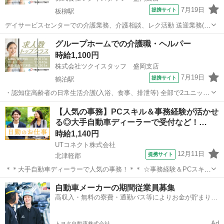
7月19日
提携サイト
板柳駅
デイサービスセンターでの介護業務、介護相談、レク活動 送迎業務(ハ
イエース・軽自動車：どちらもAT車) 送迎は専門の運転手もいますの
青森
北津軽郡
板柳駅
その他
グループホームでの介護職・ヘルパー
で補助だけでも可 無資格・未経験の方OKの求人です！ 次のようなご
時給1,100円
希望がある方におすすめ...
株式会社ツクイスタッフ 盛岡支店
7月19日
提携サイト
鶴泊駅
・認知症高齢者の日常生活介護(入浴、食事、排泄等) 全部で2ユニット
の施設です。 ・食事は業者が調理したものを温めての提供ですので、
青森
北津軽郡
鶴泊駅
その他
【人気の事務】PCスキル＆事務経験が活かせ
調理業務は温める作業や取り分ける作業のみとなります。 ・医療的な
る◎大手自動車ディーラーで受付など！…
分野は基本的に看護師が対応し...
時給1,140円
UTコネクト株式会社
12月11日
提携サイト
北津軽郡
＊＊大手自動車ディーラーで人気の事務！＊＊ ☆事務経験＆PCスキル
が活かせます！ 丁寧な研修で安心のスタート♪ 20代～40代の女性活躍
青森
北津軽郡
電話対応
自動車メーカーの期間従業員募集
中◎ ＜具体的には…＞ ◆顧客対応 ◆点検・レンタカーの受付 ◆電話
高収入・無料の寮費・通勤バス等によりお金が貯まりや
応対 ◆その他経...
すい環境
Ad
トヨタ自動車株式会社