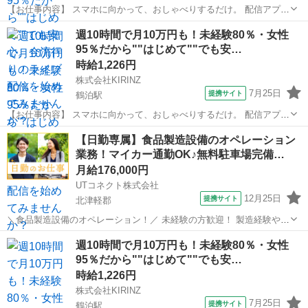
【お仕事内容】 スマホに向かって、おしゃべりするだけ。 配信アプリ
（17LIVE／Pococha／IRIAM など）でライブ配信するお仕事です。
青森
北津軽郡
陸奥鶴田駅
イベントスタッフ
週10時間で月10万円も！未経験80％・女性
——————————— 配信内容はぜんぶ自由
95％だから""はじめて""でも安…
——————————— ・今日...
時給1,226円
株式会社KIRINZ
7月25日
提携サイト
鶴泊駅
【お仕事内容】 スマホに向かって、おしゃべりするだけ。 配信アプリ
（17LIVE／Pococha／IRIAM など）でライブ配信するお仕事です。
青森
北津軽郡
鶴泊駅
イベントスタッフ
【日勤専属】食品製造設備のオペレーション
——————————— 配信内容はぜんぶ自由
業務！マイカー通勤OK♪無料駐車場完備…
——————————— ・今日...
月給176,000円
UTコネクト株式会社
12月25日
提携サイト
北津軽郡
＼食品製造設備のオペレーション！／ 未経験の方歓迎！ 製造経験や食
品工場作業の経験がある方大歓迎♪ お豆腐、油揚げ、納豆、玉子とう
青森
北津軽郡
工場
週10時間で月10万円も！未経験80％・女性
ふ、蒟蒻などを製造するための 設備のオペレーション業務をお任せし
95％だから""はじめて""でも安…
ます！ ＜具体的には…＞...
時給1,226円
株式会社KIRINZ
7月25日
提携サイト
鶴泊駅