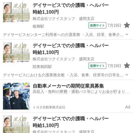
OK！ 車・バイクいじりが好きな方にピッタリ♪ 入社後に整備士資格も
青森
北津軽郡
工場
デイサービスでの介護職・ヘルパー
目指せます◎ 若手男性活躍中☆ ＜具体的には…＞ ◆主に自社ブラン
時給1,100円
ドの車両整備・点検を行いま...
株式会社ツクイスタッフ 盛岡支店
7月19日
提携サイト
板柳駅
デイサービスセンターご利用者への介護業務 ・入浴、排泄、食事介助
等 ・レクリエーション企画、実施等 ・送迎時の同行介助 無資格・未
青森
北津軽郡
板柳駅
その他
デイサービスでの介護職・ヘルパー
経験の方OKの求人です！ 次のようなご希望がある方におすすめ ・介
時給1,100円
護士として働きたい ・介...
株式会社ツクイスタッフ 盛岡支店
7月19日
提携サイト
陸奥鶴田駅
デイサービスにおける介護業務全般 ・入浴、食事、排泄等の日常生活
の援助 ・送迎業務(鶴田町、板柳町、五所川原市：社用車使用、軽～普
青森
北津軽郡
陸奥鶴田駅
その他
自動車メーカーの期間従業員募集
通車ワンボックス/AT) 無資格・未経験の方OKの求人です！ 次のよう
高収入・無料の寮費・通勤バス等によりお金が貯まりや
なご希望がある方にお...
すい環境
Ad
トヨタ自動車株式会社
デイサービスでの介護職・ヘルパー
時給1,100円
株式会社ツクイスタッフ 盛岡支店