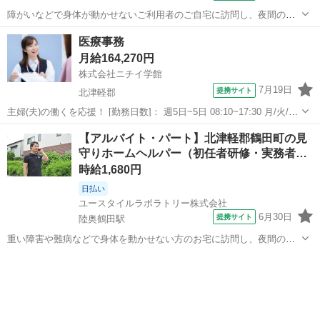
障がいなどで身体が動かせないご利用者のご自宅に訪問し、夜間の見
守りケアを行う訪問介護のお仕事です。もちろん直行直帰OK。 【サ
青森
北津軽郡
津軽中里駅
介護
医療事務
ービス】 訪問介護（夜勤） 【仕事内容】 ご利用者が寝た後の見守り
月給164,270円
がメインの訪問介護のお仕事で...
株式会社ニチイ学館
7月19日
提携サイト
北津軽郡
主婦(夫)の働くを応援！ [勤務日数]： 週5日~5日 08:10~17:30 月/火/水/
木/金 [勤務地・最寄駅]： 青森県北津軽郡鶴田町大字鶴田字鷹ﾉ尾34番
青森
北津軽郡
医療事務
【アルバイト・パート】北津軽郡鶴田町の見
地 つがる西北五広域連合 鶴田診療所 陸奥鶴田駅／鶴泊駅...
守りホームヘルパー（初任者研修・実務者…
時給1,680円
日払い
ユースタイルラボラトリー株式会社
6月30日
提携サイト
陸奥鶴田駅
重い障害や難病などで身体を動かせない方のお宅に訪問し、夜間の見
守りケアを行うお仕事です。もちろん直行直帰OK。 【サービス】 訪
青森
北津軽郡
陸奥鶴田駅
介護
問介護（夜勤） 【仕事内容】 主なお仕事は高齢者・障がいのある方の
就寝時の見守りがメインのお...