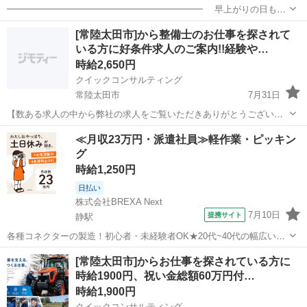
━━━━━━━━━━━━━━━━━━━━━━ 早上がりの日も日
給全額支給！ 朝は少し早いですが、 力仕事なし・直行直帰で確実
茨城
常陸太田市
その他
スタッフ
[常陸太田市]から整備士のお仕事を探されて
に稼げます！！ ━━━━━━━━━━━━━━━━━━━━━━ ...
いる方に好条件求人のご案内!!経験や…
時給2,650円
クイックコンサルティング
常陸太田市
7月31日
【数ある求人の中から弊社の求人をご覧いただきありがとうございま
す!!】 全国に様々な求人を5万件以上取り扱っておりご希望条件やご状
茨城
常陸太田市
工場
スタッフ
≪月収23万円・派遣社員≫軽作業・ピッキン
況に応じてマッチしそうな求人をご案内いたします!! 応募前に相談だ
グ
けしてみたい方やどんな求...
時給1,250円
日払い
株式会社BREXA Next
7月10日
提携サイト
静駅
各種コネクターの製造！初心者・未経験者OK★20代~40代の幅広い男
女活躍中！空調完備！お弁当持込み可！仕出し弁当あり！マイカー通
茨城
常陸太田市
静駅
その他
[常陸太田市]からお仕事を探されている方に
勤可！無料駐車場完備！《茨城県常陸大宮市》 人気の工場のお仕事 ◇
時給1900円、祝い金総額60万円付…
各種コネクターの製造◇ ＊...
時給1,900円
クイックコンサルティング