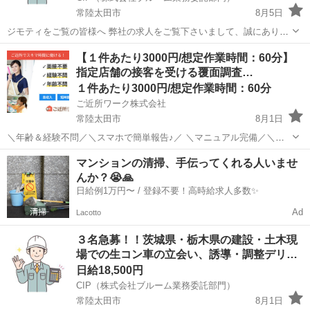
常陸太田市
8月5日
ジモティをご覧の皆様へ 弊社の求人をご覧下さいまして、誠にありが
とうございます。 茨城県へ進出しまして２か月が経過しまして、各企
茨城
常陸太田市
その他
スタッフ
【１件あたり3000円/想定作業時間：60分】
業様にも大変喜ばれております。 おかげさまでジモティ様...
指定店舗の接客を受ける覆面調査…
１件あたり3000円/想定作業時間：60分
ご近所ワーク株式会社
常陸太田市
8月1日
＼年齢＆経験不問／＼スマホで簡単報告♪／ ＼マニュアル完備／＼ス
キマ時間のお小遣い稼ぎにぴったり／ ※業務委託なので履歴書不要で
茨城
常陸太田市
その他
1件
マンションの清掃、手伝ってくれる人いませ
す。 指定店舗の接客を受ける覆面調査のお仕事のお仕事です♪ 指定店
んか？😭🙏
舗へ訪問する覆面調査・報告...
日給例1万円〜 / 登録不要！高時給求人多数✨
Ad
Lacotto
３名急募！！茨城県・栃木県の建設・土木現
場での生コン車の立会い、誘導・調整デリ…
日給18,500円
CIP（株式会社ブルーム業務委託部門）
常陸太田市
8月1日