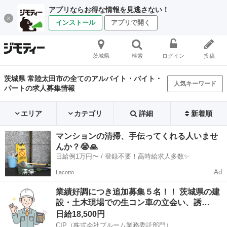
アプリならお得な情報を見逃さない！
インストール
アプリで開く
茨城県
検索
ログイン
投稿
茨城県 常陸太田市の全てのアルバイト・バイト・
人気キーワード
パートの求人募集情報
エリア
カテゴリ
詳細
新着順
マンションの清掃、手伝ってくれる人いませ
んか？😭🙏
日給例1万円〜 / 登録不要！高時給求人多数✨
Ad
Lacotto
業績好調につき追加募集５名！！ 茨城県の建
設・土木現場での生コン車の立会い、誘…
日給18,500円
CIP（株式会社ブルーム業務委託部門）