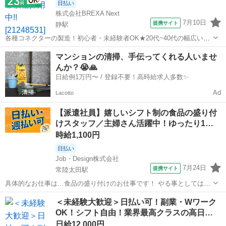
日払い
株式会社BREXA Next
7月10日
提携サイト
静駅
各種コネクターの製造！初心者・未経験者OK★20代~40代の幅広い男
女活躍中！空調完備！お弁当持込み可！仕出し弁当あり！マイカー通
茨城
常陸太田市
静駅
その他
マンションの清掃、手伝ってくれる人いませ
勤可！無料駐車場完備！《茨城県常陸大宮市》 人気の工場のお仕事 ◇
んか？😭🙏
各種コネクターの製造◇ ＊...
日給例1万円〜 / 登録不要！高時給求人多数✨
Ad
Lacotto
【派遣社員】嬉しいシフト制の食品の盛り付
けスタッフ／主婦さん活躍中！ゆったり1…
時給1,100円
日払い
Job・Design株式会社
7月24日
提携サイト
常陸太田駅
具体的なお仕事は…食品の盛り付けのお仕事です！ やる事としては、
・コンベアで流れてくる、おにぎり、巻物、米飯のパック詰め ・コン
茨城
常陸太田市
常陸太田駅
その他
＜未経験大歓迎＞日払い可！副業・Wワーク
ベアで流れている海苔巻きへ具材を乗せる作業 ・機械への食材（海苔
OK！シフト自由！業界最高クラスの高日…
など）投入 など シン...
日給12,000円