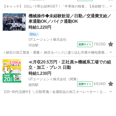
【キャッチ】 日払いで即お給料GET！「半導体の検査」【未経験でも
活躍できる!】程よく残業で収入にプラス♪ヘアカラーOK!少人数体制!
茨城
常陸太田市
工場
機械操作◆未経験歓迎／日勤／交通費支給／
高時給1150円！ 【コメント】 弊社なら事前の職場見学が多数！お仕
車通勤OK／バイク通勤OK
事安心スタート★★ ...
時給1,220円
日払い
UTエージェント株式会社
7月23日
提携サイト
河合駅
＜納豆の加工製造・運搬＞ 納豆をパックに盛り込む作業や梱包業務を
お任せします！ 【原料工程】 ◆大豆を発酵させるため、鍋に大豆を投
茨城
常陸太田市
河合駅
工場
≪月収20.5万円・正社員≫機械系工場での組
入して混ぜる 【盛込み工程】 ◆機械のオペレータ →主に納豆のタ
立・加工・プレス 日勤
レ・からしを機械に補充 ...
時給1,230円
UTエージェント株式会社（関東）
6月24日
提携サイト
袋田駅
【20~40代活躍中】＼日勤専属／金属部品の加工オペレーター！土日
祝休み×長期休暇あり◎直接雇用の可能性あり《Jdpq1C》 詳細情報 ＜
茨城
常陸太田市
袋田駅
その他
金属部品の加工オペレーター！＞ ほとんどの方が未経験からのスター
ト！ 丁寧な教育が...