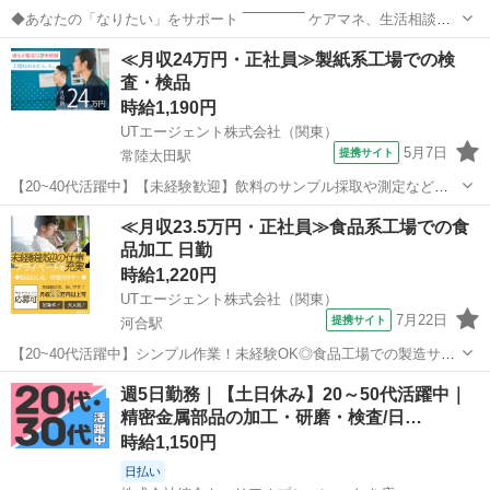
◆あなたの「なりたい」をサポート ‾‾‾‾‾‾‾‾‾‾‾‾‾‾ ケアマネ、生活相談
員、サ責、社会福祉士など 「いつかは、こういう役割を目指したい」
茨城
常陸太田市
河合駅
その他
≪月収24万円・正社員≫製紙系工場での検
「もっと専門性を上げたい」 そんなあなたの想いをぜひ教えてくださ
査・検品
い。 あなた...
時給1,190円
UTエージェント株式会社（関東）
5月7日
提携サイト
常陸太田駅
【20~40代活躍中】【未経験歓迎】飲料のサンプル採取や測定など◆
明るい髪色・ネイルOK♪丁寧なフォローあり《JUVG1C》 詳細情報 ＜
茨城
常陸太田市
常陸太田駅
その他
≪月収23.5万円・正社員≫食品系工場での食
紙パック飲料のサンプル採取など＞ ☆未経験の方歓迎！ 丁寧なサポ
品加工 日勤
ートで安心してス...
時給1,220円
UTエージェント株式会社（関東）
7月22日
提携サイト
河合駅
【20~40代活躍中】シンプル作業！未経験OK◎食品工場での製造サポ
ートや梱包！日勤専属☆キレイな職場！《JCBZ1C》 詳細情報 ＜納豆
茨城
常陸太田市
河合駅
その他
週5日勤務｜【土日休み】20～50代活躍中｜
の加工製造・運搬＞ 納豆をパックに盛り込む作業や梱包業務をお任せ
精密金属部品の加工・研磨・検査/日…
します！ 【原料...
時給1,150円
日払い