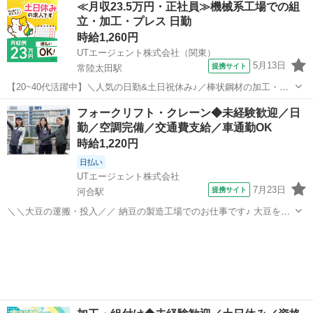
≪月収23.5万円・正社員≫機械系工場での組
ていく作業がメインです！ ※重い製品を持ち上げることはほぼありま
立・加工・プレス 日勤
せん ※作業スピードは早...
時給1,260円
UTエージェント株式会社（関東）
5月13日
提携サイト
常陸太田駅
【20~40代活躍中】＼人気の日勤&土日祝休み♪／棒状鋼材の加工・検
査など！未経験歓迎！長期休暇あり☆《Jcix1C》 詳細情報 ＊＊棒状鋼
茨城
常陸太田市
常陸太田駅
その他
フォークリフト・クレーン◆未経験歓迎／日
材の加工・検査など！＊＊ ほとんどの方が未経験スタート！ 棒状材料
勤／空調完備／交通費支給／車通勤OK
の加工などを...
時給1,220円
日払い
UTエージェント株式会社
7月23日
提携サイト
河合駅
＼＼大豆の運搬・投入／／ 納豆の製造工場でのお仕事です♪ 大豆を蒸
す香りはありますが、納豆の匂いはほぼありません！ ☆カウンターフ
茨城
常陸太田市
河合駅
ドライバー
ォークリフトの資格あればOK！ 業務未経験でも歓迎です！ ＜具体的
には…＞ ◆大豆が入っ...