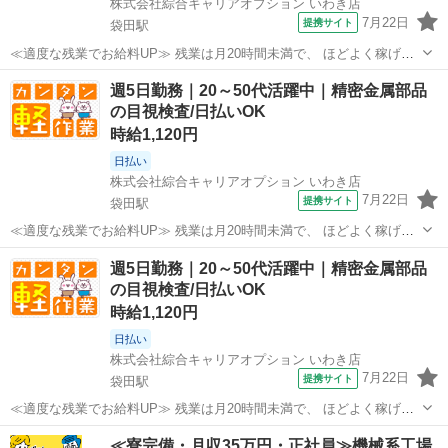
株式会社綜合キャリアオプション いわき店
7月22日
提携サイト
袋田駅
≪適度な残業でお給料UP≫ 残業は月20時間未満で、 ほどよく稼げま
す♪ ≪モチベーションもUP≫ 派手過ぎなければ髪型や髪色自由♪ (規定
茨城
常陸太田市
袋田駅
工場
週5日勤務｜20～50代活躍中｜精密金属部品
有)≪機能的な制服アリ≫ 制服があるので、 毎日の服装の悩み解消♪
の目視検査/日払いOK
≪未経験の方も大...
時給1,120円
日払い
株式会社綜合キャリアオプション いわき店
7月22日
提携サイト
袋田駅
≪適度な残業でお給料UP≫ 残業は月20時間未満で、 ほどよく稼げま
す♪ ≪髪色自由で自分らしく働く≫ 明るすぎたり奇抜でなければ基本
茨城
常陸太田市
袋田駅
仕分け
週5日勤務｜20～50代活躍中｜精密金属部品
的に自由！ (規定有)≪機能的な制服アリ≫ 制服があるので、 毎日の服
の目視検査/日払いOK
装の悩み解消♪ ≪未...
時給1,120円
日払い
株式会社綜合キャリアオプション いわき店
7月22日
提携サイト
袋田駅
≪適度な残業でお給料UP≫ 残業は月20時間未満で、 ほどよく稼げま
す♪ ≪髪色自由で自分らしく働く≫ 明るすぎたり奇抜でなければ基本
茨城
常陸太田市
袋田駅
仕分け
≪寮完備・月収35万円・正社員≫機械系工場