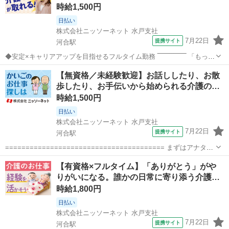
時給1,500円
日払い
株式会社ニッソーネット 水戸支社
7月22日
提携サイト
河合駅
◆安定×キャリアアップを目指せるフルタイム勤務 ‾‾‾‾‾‾‾‾‾‾‾‾‾‾ 「もっと
環境や待遇をよくしていきたい…」 「スキルアップやキャリアアップ
茨城
常陸太田市
河合駅
その他
【無資格／未経験歓迎】お話ししたり、お散
もあきらめたくない」 そんなあなただからこそ、介護職はおすすめ♪
歩したり、お手伝いから始められる介護の…
初任者研...
時給1,500円
日払い
株式会社ニッソーネット 水戸支社
7月22日
提携サイト
河合駅
======================================= まずはアナタの
ご希望を教えてください♪
茨城
常陸太田市
河合駅
その他
【有資格×フルタイム】「ありがとう」がや
======================================= 弊社の求人は
りがいになる。誰かの日常に寄り添う介護…
【無資格...
時給1,800円
日払い
株式会社ニッソーネット 水戸支社
7月22日
提携サイト
河合駅