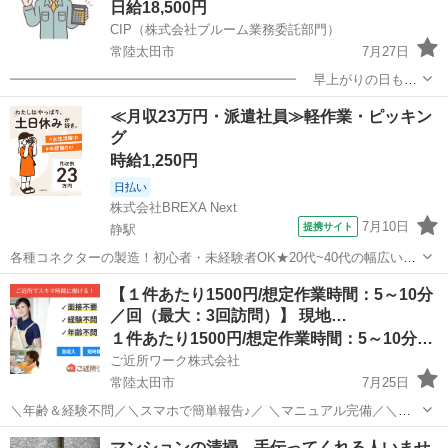
日給18,500円
CIP（株式会社ブルーム業務委託部門）
常陸太田市
7月27日
━━━━━━━━━━━━━━━━━━━━━━ 早上がりの日も日
給全額支給！ 朝は少し早いですが、 力仕事なし・直行直帰で確実
茨城
常陸太田市
建築
スタッフ
≪月収23万円・派遣社員≫軽作業・ピッキン
に稼げます！！ ━━━━━━━━━━━━━━━━━━━━━━ ...
グ
時給1,250円
日払い
株式会社BREXA Next
7月10日
提携サイト
静駅
各種コネクターの製造！初心者・未経験者OK★20代~40代の幅広い男
女活躍中！空調完備！お弁当持込み可！仕出し弁当あり！マイカー通
茨城
常陸太田市
静駅
その他
【１件あたり1500円/想定作業時間：5～10分
勤可！無料駐車場完備！《茨城県常陸大宮市》 人気の工場のお仕事 ◇
／回（最大：3回訪問）】 現地…
各種コネクターの製造◇ ＊...
１件あたり1500円/想定作業時間：5～10分／回
ご近所ワーク株式会社
常陸太田市
7月25日
＼年齢＆経験不問／＼スマホで簡単報告♪／ ＼マニュアル完備／＼ス
キマ時間のお小遣い稼ぎにぴったり／ ※業務委託なので履歴書不要で
茨城
常陸太田市
その他
アンケート
マンションの清掃、手伝ってくれる人いませ