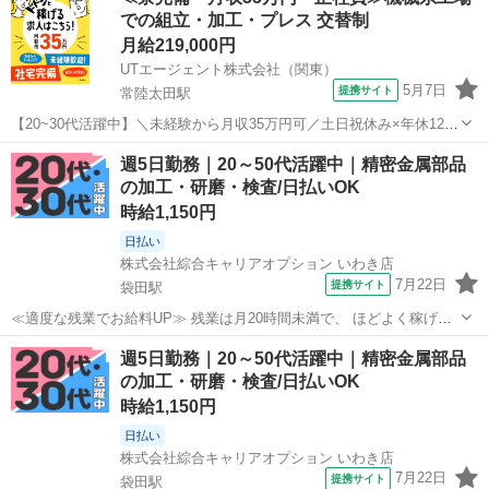
的に自由！ (規定有)≪機能的な制服アリ≫ 制服があるので、 毎日の服
での組立・加工・プレス 交替制
装の悩み解消♪ ≪未...
月給219,000円
UTエージェント株式会社（関東）
5月7日
提携サイト
常陸太田駅
【20~30代活躍中】＼未経験から月収35万円可／土日祝休み×年休121
日◎鋼材の加工作業！車通勤OKで通いやすい《JQPH1-DC》 詳細情報
茨城
常陸太田市
常陸太田駅
その他
週5日勤務｜20～50代活躍中｜精密金属部品
＊＊金属製品製造工場で鋼材の加工など！＊＊ ☆未経験OK！ 丁寧
の加工・研磨・検査/日払いOK
な研修で...
時給1,150円
日払い
株式会社綜合キャリアオプション いわき店
7月22日
提携サイト
袋田駅
≪適度な残業でお給料UP≫ 残業は月20時間未満で、 ほどよく稼げま
す♪ ≪モチベーションもUP≫ 派手過ぎなければ髪型や髪色自由♪ (規定
茨城
常陸太田市
袋田駅
工場
週5日勤務｜20～50代活躍中｜精密金属部品
有)≪機能的な制服アリ≫ 制服があるので、 毎日の服装の悩み解消♪
の加工・研磨・検査/日払いOK
≪未経験の方も大...
時給1,150円
日払い
株式会社綜合キャリアオプション いわき店
7月22日
提携サイト
袋田駅