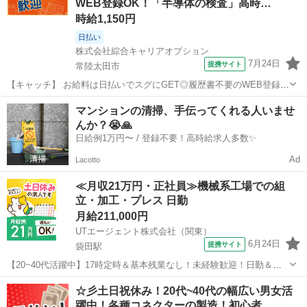
WEB登録OK！「半導体の検査」高時…
の食材（海苔など）の投入 な...
時給1,150円
日払い
株式会社綜合キャリアオプション
7月24日
提携サイト
常陸太田市
【キャッチ】 お給料は日払いでスグにGET◎履歴書不要のWEB登録
OK！「半導体の検査」高時給1150円！袋田周辺！20代～40代のスタ
茨城
常陸太田市
工場
マンションの清掃、手伝ってくれる人いませ
ッフが多数活躍中★ 【コメント】 製造のお仕事をお探しにおススメ♪
んか？😭🙏
「未経験でも出来...
日給例1万円〜 / 登録不要！高時給求人多数✨
Ad
Lacotto
≪月収21万円・正社員≫機械系工場での組
立・加工・プレス 日勤
月給211,000円
UTエージェント株式会社（関東）
6月24日
提携サイト
袋田駅
【20~40代活躍中】17時定時＆基本残業なし！未経験歓迎！日勤＆土
日祝休み♪金属部品の製造オペレーター！《JHBY1-DC》 詳細情報 ＊
茨城
常陸太田市
袋田駅
その他
☆彡土日祝休み！20代~40代の幅広い男女活
＊金属部品製造工場で機械オペレーター・検査など＊＊ ☆未経験
躍中！各種コネクターの製造！初心者…
OK！ 小さな金属...