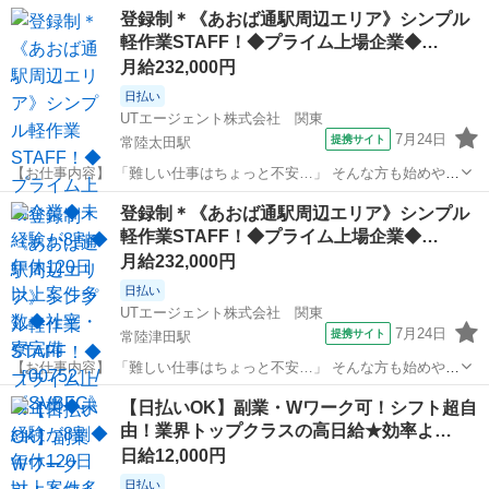
女活躍中！空調完備！お弁当持込み可！仕出し弁当あり！マイカー通
茨城
常陸太田市
静駅
その他
登録制＊《あおば通駅周辺エリア》シンプル
勤可！無料駐車場完備！《茨城県常陸大宮市》 人気の工場のお仕事 ◇
軽作業STAFF！◆プライム上場企業◆…
各種コネクターの製造◇ ＊...
月給232,000円
日払い
UTエージェント株式会社 関東
7月24日
提携サイト
常陸太田駅
【お仕事内容】 「難しい仕事はちょっと不安…」 そんな方も始めやす
いお仕事です！ 商品の仕分けや梱包、シール貼りなど、覚えやすいシ
茨城
常陸太田市
常陸太田駅
仕分け
登録制＊《あおば通駅周辺エリア》シンプル
ンプル作業が中心。モクモクと作業するのが好きな方にもおすすめで
軽作業STAFF！◆プライム上場企業◆…
す。 ほかにもこんなお仕事を...
月給232,000円
日払い
UTエージェント株式会社 関東
7月24日
提携サイト
常陸津田駅
【お仕事内容】 「難しい仕事はちょっと不安…」 そんな方も始めやす
いお仕事です！ 商品の仕分けや梱包、シール貼りなど、覚えやすいシ
茨城
常陸太田市
常陸津田駅
仕分け
【日払いOK】副業・Wワーク可！シフト超自
ンプル作業が中心。モクモクと作業するのが好きな方にもおすすめで
由！業界トップクラスの高日給★効率よ…
す。 ほかにもこんなお仕事を...
日給12,000円
日払い