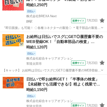
時給1,250円
日払い
株式会社BREXA Next
7月23日
提携サイト
静駅
『即日面接』も可能！ ◇各種コネクターの製造◇ ＊電子部品の製造工
場でのお仕事＊ 工場内で部品を作る資材や パーツの在庫管理を行いま
茨城
常陸太田市
静駅
工場
お給料は日払いでスグにGET◎履歴書不要の
す！ ＼20代から40代の男女活躍中です！／ ・資材を指定された場所
WEB登録OK！「自動車部品の検査」…
まで運ぶ ・在庫数...
時給1,120円
日払い
株式会社綜合キャリアオプション
7月23日
提携サイト
常陸太田市
【キャッチ】 お給料は日払いでスグにGET◎履歴書不要のWEB登録
OK！「自動車部品の検査」高時給1120円！袋田周辺！20代～40代の
茨城
常陸太田市
仕分け
日払いで即お給料GET！「半導体の検査」
スタッフが多数活躍中★ 【コメント】 製造のお仕事をお探しの方必
【未経験でも活躍できる!】程よく残業で…
見！ 「経験ないけど...
時給1,150円
日払い
株式会社綜合キャリアオプション
7月23日
提携サイト
常陸太田市