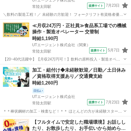
UTエージェント株式会社
7月23日
提携サイト
常陸太田駅
＼飲料の製造工程！／ 未経験の方歓迎！ フォークリフト有資格者優遇
あり(時給50円UP！) ＜具体的には…＞ ◆調合タンクに原材料を計量し
茨城
常陸太田市
常陸太田駅
工場
≪月収24万円・正社員≫食品系工場での機械
投入する ◆監視パネルの確認 ◆撹拌ボタンの操作など機械オペレータ
操作・製造オペレーター 交替制
ー ＜職場環境...
時給1,190円
UTエージェント株式会社（関東）
5月7日
提携サイト
常陸太田駅
【20~40代活躍中】【月収24万円可！】飲料の原料投入・製造オペレ
ーター業務！GWなどの長期休暇あり《JWEI1C》 詳細情報 ＼飲料の
茨城
常陸太田市
常陸太田駅
その他
加工・組付け◆未経験歓迎／日勤／土日休み
製造工程！／ 未経験の方歓迎！ フォークリフト有資格者優遇あり(時
／資格取得支援あり／交通費支給
給50円UP！)...
時給1,260円
日払い
UTエージェント株式会社
7月23日
提携サイト
常陸太田駅
＊＊棒状鋼材の加工・検査など！＊＊ ほとんどの方が未経験スター
ト！ 棒状材料の加工などをおこなう製造オペレーター業務です♪ ＜具
茨城
常陸太田市
常陸太田駅
工場
【フルタイムで安定した職場環境】お話しし
体的には…＞ ①棒状の材料を型に通し製品の形状に加工 ②製品の曲が
たり、お散歩したり、お手伝いから始めら…
りを矯正 ③製品のバリを...