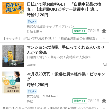
茨城
常陸太田市
工場
日払いで即お給料GET！「自動車部品の検
制！高時給1150円！ 【コメント】 製造のお仕事が豊富★未経験で働
査」【未経験OK!ビギナー活躍中♪】適…
いてみたい方も大歓迎！ ...
時給1,120円
日払い
株式会社綜合キャリアオプション
7月24日
提携サイト
常陸太田市
【キャッチ】 日払いで即お給料GET！「精密金属部品の目視検査」
【未経験OK!ビギナー活躍中♪】適度に残業あって稼げる!ヘアカラー
茨城
常陸太田市
仕分け
マンションの清掃、手伝ってくれる人いませ
OK!高時給1120円！ 【コメント】 製造のお仕事をお探しにおススメ♪
んか？😭🙏
「未経験でも出来...
日給例1万円〜 / 登録不要！高時給求人多数✨
Ad
Lacotto
≪月収23万円・派遣社員≫軽作業・ピッキン
グ
時給1,250円
日払い
株式会社BREXA Next
7月10日
提携サイト
静駅
各種コネクターの製造！初心者・未経験者OK★20代~40代の幅広い男