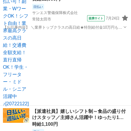
日払い
サンエス警備保障株式会社
7月24日
提携サイト
常陸太田市
【お仕事内容】 ＼業界トップクラスの高日給★特別給付金10万円も！
日払い可＆シフト自由／ とにかく日給が良い！！高日給で安心・安定
茨城
常陸太田市
警備員
の暮らし♪月収30万円以上も可能！ ▼おシゴトの内容はとってもカン
タン！ 人や車の誘導・案内...
【派遣社員】嬉しいシフト制～食品の盛り付
けスタッフ／主婦さん活躍中！ゆったり1…
時給1,100円