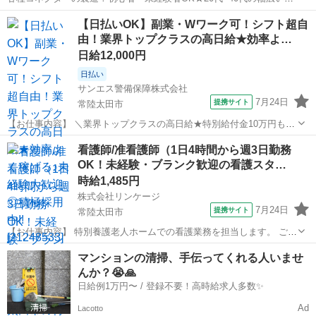
女活躍中！空調完備！お弁当持込み可！仕出し弁当あり！マイカー通
茨城
常陸太田市
静駅
その他
【日払いOK】副業・Wワーク可！シフト超自
勤可！無料駐車場完備！《茨城県常陸大宮市》 人気の工場のお仕事 ◇
由！業界トップクラスの高日給★効率よ…
各種コネクターの製造◇ ＊...
日給12,000円
日払い
サンエス警備保障株式会社
7月24日
提携サイト
常陸太田市
【お仕事内容】 ＼業界トップクラスの高日給★特別給付金10万円も！
日払い可＆シフト自由／ とにかく日給が良い！！高日給で安心・安定
茨城
常陸太田市
警備員
看護師/准看護師（1日4時間から週3日勤務
の暮らし♪月収30万円以上も可能！ ▼おシゴトの内容はとってもカン
OK！未経験・ブランク歓迎の看護スタ…
タン！ 人や車の誘導・案内...
時給1,485円
株式会社リンケージ
7月24日
提携サイト
常陸太田市
【お仕事内容】 特別養護老人ホームでの看護業務を担当します。 ご利
用者のバイタルチェックや服薬管理、医師の指示による簡易的な医療
茨城
常陸太田市
看護師
マンションの清掃、手伝ってくれる人いませ
処置、健康相談などを行います。 雇用期間は1年（原則更新）です。
んか？😭🙏
【就業場所】 特別養護老人...
日給例1万円〜 / 登録不要！高時給求人多数✨
Ad
Lacotto