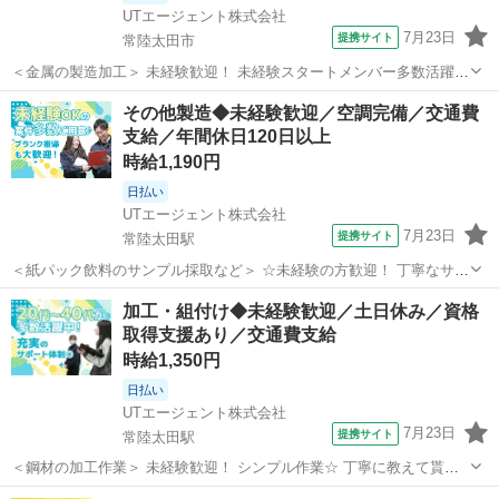
UTエージェント株式会社
7月23日
提携サイト
常陸太田市
＜金属の製造加工＞ 未経験歓迎！ 未経験スタートメンバー多数活躍中
♪ ＜具体的には・・・＞ ①ローラーハースと呼ばれる熱処理設備に鉄
茨城
常陸太田市
工場
その他製造◆未経験歓迎／空調完備／交通費
を並べ投入する作業 ②バリ取り機に鉄を投入する作業 ③サンダー(研
支給／年間休日120日以上
磨機)を使用して鉄を研...
時給1,190円
日払い
UTエージェント株式会社
7月23日
提携サイト
常陸太田駅
＜紙パック飲料のサンプル採取など＞ ☆未経験の方歓迎！ 丁寧なサポ
ートで安心してスタートできます！ ＜具体的には…＞ ◆飲料製造ライ
茨城
常陸太田市
常陸太田駅
工場
加工・組付け◆未経験歓迎／土日休み／資格
ンの調合タンクからのサンプルを採取 ◆分析装置で数値を測定 ◆専用
取得支援あり／交通費支給
システムへの数値入力 ...
時給1,350円
日払い
UTエージェント株式会社
7月23日
提携サイト
常陸太田駅
＜鋼材の加工作業＞ 未経験歓迎！ シンプル作業☆ 丁寧に教えて貰え
ます！ ＜具体的には…＞ ◆加熱された鉄を圧延機に差し込み、成型し
茨城
常陸太田市
常陸太田駅
工場