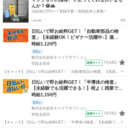
す。 現地訪問（アンケート調査）：最大3回訪問※成果報酬ありのお
んか？😭🙏
仕事です♪ 太陽光発電施設事...
日給例1万円〜 / 登録不要！高時給求人多数✨
Ad
Lacotto
日払いで即お給料GET！「自動車部品の検
査」【未経験OK！ビギナー活躍中♪】適…
時給1,120円
日払い
株式会社綜合キャリアオプション
7月24日
提携サイト
常陸太田市
【キャッチ】 日払いで即お給料GET！「自動車部品の検査」【未経験
OK！ビギナー活躍中♪】適度に残業あって稼げる！ヘアカラーOK！高
茨城
常陸太田市
仕分け
日払いで即お給料GET！「半導体の検査」
時給1120円！ 【コメント】 ＼大手人材派遣会社で働きませんか♪／
【未経験でも活躍できる！】程よく残業で…
「新しい職場は不安...
時給1,150円
日払い
株式会社綜合キャリアオプション
7月24日
提携サイト
常陸太田市
【キャッチ】 日払いで即お給料GET！「半導体の検査」【未経験でも
活躍できる！】程よく残業で収入にプラス♪ヘアカラーOK！少人数体