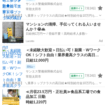
サンエス警備保障株式会社
7月24日
提携サイト
常陸太田市
【お仕事内容】 ＼業界トップクラスの高日給★特別給付金10万円も！
日払い可＆シフト自由／ とにかく日給が良い！！高日給で安心・安定
茨城
常陸太田市
警備員
マンションの清掃、手伝ってくれる人いませ
の暮らし♪月収30万円以上も可能！ ▼おシゴトの内容はとってもカン
んか？😭🙏
タン！ 人や車の誘導・案内...
日給例1万円〜 / 登録不要！高時給求人多数✨
Ad
Lacotto
＜未経験大歓迎＞日払い可！副業・Wワーク
OK！シフト自由！業界最高クラスの高日…
日給12,000円
日払い
サンエス警備保障株式会社
7月24日
提携サイト
常陸太田市
【お仕事内容】 ＼業界トップクラスの高日給★特別給付金10万円も！
日払い可＆シフト自由／ とにかく日給が良い！！高日給で安心・安定
茨城
常陸太田市
警備員
≪月収23.5万円・正社員≫食品系工場での食
の暮らし♪月収30万円以上も可能！ ▼おシゴトの内容はとってもカン
品加工 日勤
タン！ 人や車の誘導・案内...
時給1,220円