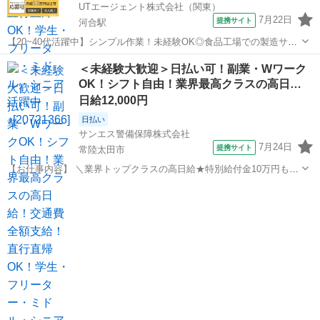
UTエージェント株式会社（関東）
7月22日
提携サイト
河合駅
【20~40代活躍中】シンプル作業！未経験OK◎食品工場での製造サポ
ートや梱包！日勤専属☆キレイな職場！《JCBZ1C》 詳細情報 ＜納豆
茨城
常陸太田市
河合駅
その他
＜未経験大歓迎＞日払い可！副業・Wワーク
の加工製造・運搬＞ 納豆をパックに盛り込む作業や梱包業務をお任せ
OK！シフト自由！業界最高クラスの高日…
します！ 【原料...
日給12,000円
日払い
サンエス警備保障株式会社
7月24日
提携サイト
常陸太田市
【お仕事内容】 ＼業界トップクラスの高日給★特別給付金10万円も！
日払い可＆シフト自由／ とにかく日給が良い！！高日給で安心・安定
茨城
常陸太田市
警備員
の暮らし♪月収30万円以上も可能！ ▼おシゴトの内容はとってもカン
タン！ 人や車の誘導・案内...