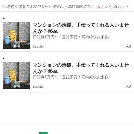
≪適度な残業でお給料UP≫ 残業は月20時間未満で、 ほどよく稼げま
す♪ ≪モチベーションもUP≫ 派手過ぎなければ髪型や髪色自由♪ (規定
茨城
常陸太田市
袋田駅
工場
有)≪機能的な制服アリ≫ 制服があるので、 毎日の服装の悩み解消♪
≪未経験の方も大...
マンションの清掃、手伝ってくれる人いませ
んか？😭🙏
日給例1万円〜 / 登録不要！高時給求人多数✨
Ad
Lacotto
マンションの清掃、手伝ってくれる人いませ
んか？😭🙏
日給例1万円〜 / 登録不要！高時給求人多数✨
Ad
Lacotto