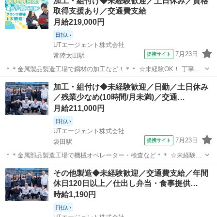
加工・組付け◆未経験歓迎／土日休み／資格
取得支援あり／交通費支給
月給219,000円
日払い
UTエージェント株式会社
7月23日
提携サイト
常陸太田駅
＊＊金属製品製造工場で鋼材の加工など！＊＊ ☆未経験OK！ 丁寧な
研修で安心のスタート♪ ＼☆頑張り次第で直接雇用の可能性あり☆／
茨城
常陸太田市
常陸太田駅
工場
加工・組付け◆未経験歓迎／日勤／土日休み
＜具体的には…＞ ■金属加工 →加熱された鉄を圧延機に差し込み、成
／残業少なめ(10時間/月未満)／交通…
型していく作業がメイ...
月給211,000円
日払い
UTエージェント株式会社
7月23日
提携サイト
袋田駅
＊＊金属部品製造工場で機械オペレーター・検査など＊＊ ☆未経験
OK！ 小さな金属部品を製造！細かい作業が好きな方にピッタリ♪ ＜具
茨城
常陸太田市
袋田駅
工場
その他製造◆未経験歓迎／交通費支給／年間
体的には…＞ ◆旋盤のオペレーター（複数台の旋盤を担当） →材料の
休日120日以上／仕出し弁当・食事提供…
投入 →機械操作 ◆製...
時給1,190円
日払い