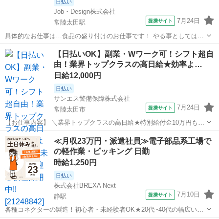
日払い
Job・Design株式会社
7月24日
提携サイト
常陸太田駅
具体的なお仕事は…食品の盛り付けのお仕事です！ やる事としては、
・コンベアで流れてくる、おにぎり、巻物、米飯のパック詰め ・コン
茨城
常陸太田市
常陸太田駅
その他
【日払いOK】副業・Wワーク可！シフト超自
ベアで流れている海苔巻きへ具材を乗せる作業 ・機械への食材（海苔
由！業界トップクラスの高日給★効率よ…
など）投入 など シン...
日給12,000円
日払い
サンエス警備保障株式会社
7月24日
提携サイト
常陸太田市
【お仕事内容】 ＼業界トップクラスの高日給★特別給付金10万円も！
日払い可＆シフト自由／ とにかく日給が良い！！高日給で安心・安定
茨城
常陸太田市
警備員
≪月収23万円・派遣社員≫電子部品系工場で
の暮らし♪月収30万円以上も可能！ ▼おシゴトの内容はとってもカン
の軽作業・ピッキング 日勤
タン！ 人や車の誘導・案内...
時給1,250円
日払い
株式会社BREXA Next
7月10日
提携サイト
静駅
各種コネクターの製造！初心者・未経験者OK★20代~40代の幅広い男