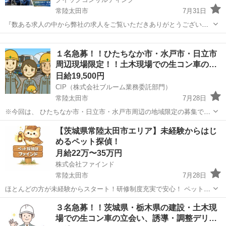
常陸太田市
7月31日
『数ある求人の中から弊社の求人をご覧いただきありがとうございま
す!!』 全国に様々な求人を5万件以上取り扱っておりご希望条件やご状
茨城
常陸太田市
工場
スタッフ
況に応じてマッチしそうな求人をご案内いたします!! 応募前に相談だ
１名急募！！ひたちなか市・水戸市・日立市
けしてみたい方やどんな求...
周辺現場限定！！土木現場での生コン車の…
日給19,500円
CIP（株式会社ブルーム業務委託部門）
常陸太田市
7月28日
※今回は、 ひたちなか市・日立市・水戸市周辺の地域限定の募集で
す！！！ 早い者勝ちの１名募集！！ ☆遅刻が厳禁ですので、早起きが
茨城
常陸太田市
その他
スタッフ
【茨城県常陸太田市エリア】未経験からはじ
苦にならなくて、責任感のある方！！ 未経験でも大歓迎...
めるペット探偵！
月給22万〜35万円
株式会社ファインド
常陸太田市
7月28日
ほとんどの方が未経験からスタート！研修制度充実で安心！ ペットと
飼い主さんの「再会」を創り出す、やりがいのあるお仕事です！ 私た
茨城
常陸太田市
その他
スタッフ
３名急募！！茨城県・栃木県の建設・土木現
ちのビジョン：技術力と飼い主さんへの寄り添いで、日本一の迷子ペ
場での生コン車の立会い、誘導・調整デリ…
ット探しサービスを創る！ ...