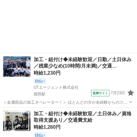
加工・組付け◆未経験歓迎／日勤／土日休み
／残業少なめ(10時間/月未満)／交通…
時給1,230円
日払い
UTエージェント株式会社
7月23日
提携サイト
袋田駅
＜金属部品の加工オペレーター！＞ ほとんどの方が未経験からのスタ
ート！ 丁寧な教育があるので初めての方も安心◎ 旋盤のオペレーター
茨城
常陸太田市
袋田駅
工場
加工・組付け◆未経験歓迎／土日休み／資格
業務をお任せします☆ ＜具体的には…＞ ◆旋盤のオペレーター(複数
取得支援あり／交通費支給
台の旋盤を担当) →材...
時給1,260円
日払い