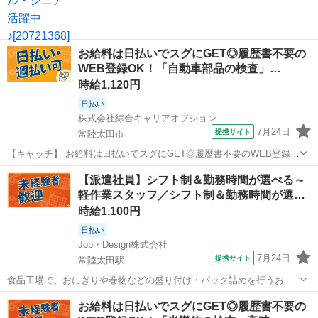
お給料は日払いでスグにGET◎履歴書不要の
WEB登録OK！「自動車部品の検査」…
時給1,120円
日払い
株式会社綜合キャリアオプション
7月24日
提携サイト
常陸太田市
【キャッチ】 お給料は日払いでスグにGET◎履歴書不要のWEB登録
OK！「精密金属部品の目視検査」高時給1120円！袋田周辺！20代～
茨城
常陸太田市
仕分け
【派遣社員】シフト制＆勤務時間が選べる～
40代のスタッフが多数活躍中★ 【コメント】 ＼大手人材派遣会社で働
軽作業スタッフ／シフト制＆勤務時間が選…
きませんか♪／ 「...
時給1,100円
日払い
Job・Design株式会社
7月24日
提携サイト
常陸太田駅
食品工場で、おにぎりや巻物などの盛り付け・パック詰めを行うお仕
事です！ 主な作業内容は… ・コンベアで流れてくるおにぎり・巻物・
茨城
常陸太田市
常陸太田駅
その他
お給料は日払いでスグにGET◎履歴書不要の
米飯のパック詰め ・流れている海苔巻きに具材を乗せる作業 ・機械へ