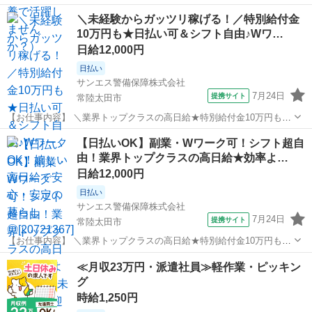
＼未経験からガッツリ稼げる！／特別給付金
10万円も★日払い可＆シフト自由♪Wワ…
日給12,000円
日払い
サンエス警備保障株式会社
7月24日
提携サイト
常陸太田市
【お仕事内容】 ＼業界トップクラスの高日給★特別給付金10万円も！
日払い可＆シフト自由／ とにかく日給が良い！！高日給で安心・安定
茨城
常陸太田市
警備員
【日払いOK】副業・Wワーク可！シフト超自
の暮らし♪月収30万円以上も可能！ ▼おシゴトの内容はとってもカン
由！業界トップクラスの高日給★効率よ…
タン！ 人や車の誘導・案内...
日給12,000円
日払い
サンエス警備保障株式会社
7月24日
提携サイト
常陸太田市
【お仕事内容】 ＼業界トップクラスの高日給★特別給付金10万円も！
日払い可＆シフト自由／ とにかく日給が良い！！高日給で安心・安定
茨城
常陸太田市
警備員
≪月収23万円・派遣社員≫軽作業・ピッキン
の暮らし♪月収30万円以上も可能！ ▼おシゴトの内容はとってもカン
グ
タン！ 人や車の誘導・案内...
時給1,250円