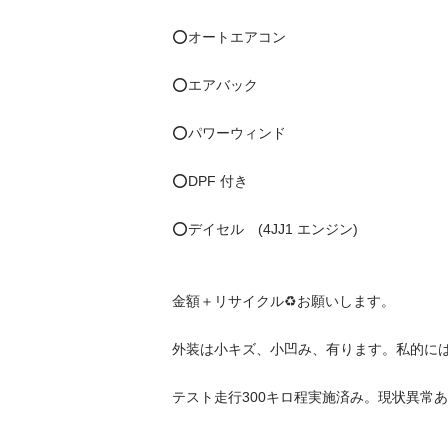
⭕️オートエアコン

⭕️エアバック

⭕️パワーウィンド

⭕️DPF 付き

⭕️デイセル　(4JJ1 エンジン)

金額＋リサイクル♻️お願いします。

外装は小キズ、小凹み、有ります。私的には
テスト走行300キロ程実施済み。現状異常あり