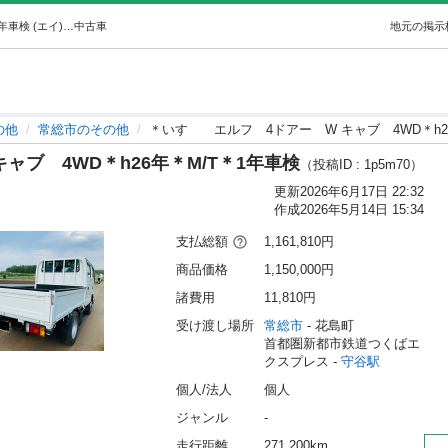
＊いすゞエルフ4ドアーW キャブ4WD＊h26年＊M/T＊1年車検 (エイ) 守谷のその他の中古車｜ジモティー
中古車
地元の掲示
の他
常総市のその他
＊いすゞ エルフ 4ドアー W キャブ 4WD＊h2
ャブ 4WD＊h26年＊M/T＊1年車検
（投稿ID : 1p5m70）
更新
2026年6月17日 22:32
作成
2026年5月14日 15:34
支払総額
1,161,810円
商品価格
1,150,000円
諸費用
11,810円
受け渡し場所
常総市
 - 花島町
首都圏新都市鉄道つくばエ
クスプレス - 
守谷駅
個人/法人
個人
ジャンル
-
走行距離
271,200km