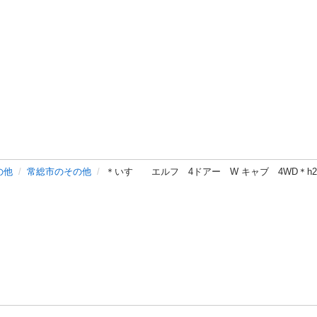
の他
常総市のその他
＊いすゞ エルフ 4ドアー W キャブ 4WD＊h2