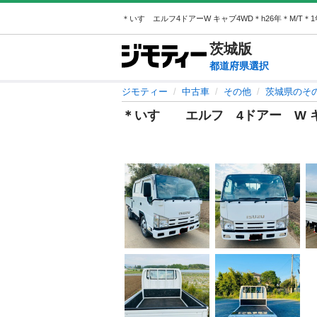
茨城
版
都道府県選択
ジモティー
中古車
その他
茨城県のそ
＊いすゞ エルフ 4ドアー W キ