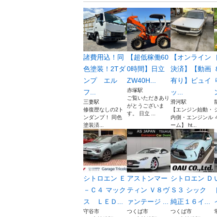
諸費用込！同
【超低稼働60
【オンライン
色塗装！2Tダ
0時間】日立
決済】【動画
ンプ エル
ZW40H...
有り】ビュイ
赤塚駅
フ...
ッ...
ご覧いただきあり
三妻駅
滑河駅
がとうございま
修復歴なしの2ト
【エンジン始動・
す。 日立 ...
ンダンプ！ 同色
内側・エンジンル
塗装済...
ーム】 ht...
シトロエン Ｅ
アストンマー
シトロエン Ｄ
－Ｃ４ マック
ティン Ｖ８ヴ
Ｓ３ シック
ス ＬＥＤ...
ァンテージ ...
純正１６イ...
守谷市
つくば市
つくば市