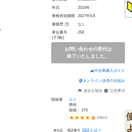
年式
2014年
車検有効期限
2027年5月
修復歴
なし


車台番号
258
(下3桁)
お問い合わせの受付は
終了いたしました。
中古車購入ガイド
オンライン決済の仕組み
違反を報告
注意事項
投稿者
エイ
男性
投稿： 
275
4.9
(
64
)
認証とは
身分証
電話番号