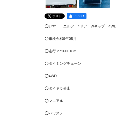
ポスト
いいね！
⭕️いすゞ　エルフ　4ドア　Wキャブ　4WD
⭕️車検令和9年05月

⭕️走行 271600ｋｍ

⭕️タイミングチェーン

⭕️4WD

⭕️タイヤ５分山

⭕️マニアル

⭕️パワステ
