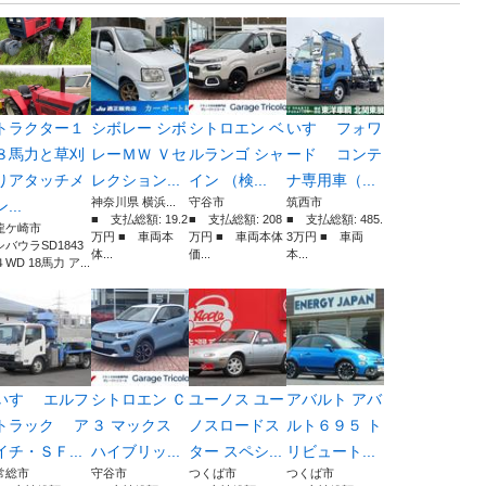
トラクター１
シボレー シボ
シトロエン ベ
いすゞ フォワ
８馬力と草刈
レーＭＷ Ｖセ
ルランゴ シャ
ード コンテ
りアタッチメ
レクション...
イン （検...
ナ専用車（...
神奈川県 横浜...
守谷市
筑西市
ン...
■ 支払総額: 19.2
■ 支払総額: 208
■ 支払総額: 485.
龍ケ崎市
万円 ■ 車両本
万円 ■ 車両本体
3万円 ■ 車両
シバウラSD1843
体...
価...
本...
４WD 18馬力 ア...
いすゞ エルフ
シトロエン Ｃ
ユーノス ユー
アバルト アバ
トラック ア
３ マックス
ノスロードス
ルト６９５ ト
イチ・ＳＦ...
ハイブリッ...
ター スペシ...
リビュート...
常総市
守谷市
つくば市
つくば市