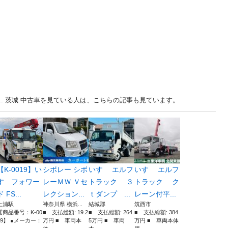
... 茨城 中古車を見ている人は、こちらの記事も見ています。
【K-0019】い
シボレー シボ
いすゞ エルフ
いすゞ エルフ
すゞフォワー
レーＭＷ Ｖセ
トラック ３
トラック ク
ド FS...
レクション...
ｔダンプ ...
レーン付平...
土浦駅
神奈川県 横浜...
結城郡
筑西市
【商品番号：K-00
■ 支払総額: 19.2
■ 支払総額: 264.
■ 支払総額: 384
19】 ●メーカー：
万円 ■ 車両本
5万円 ■ 車両
万円 ■ 車両本体