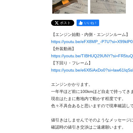
ポスト
いいね！
https://youtu.be/eFX8MP_-P7U?si=X99klP
https://youtu.be/TIBHUQ29UNY?si=FR5t
https://youtu.be/e6Xl5iAxDo0?si=law61Iq
エンジンかかります。　

一年半ほど前に100kmほど自走で持ってきま
現在はたまに敷地内で動かす程度です。

色々不具合あると思いますので現車確認して
値引きはしませんでそのようなメッセージ
確認時の値引き交渉はご遠慮願います。