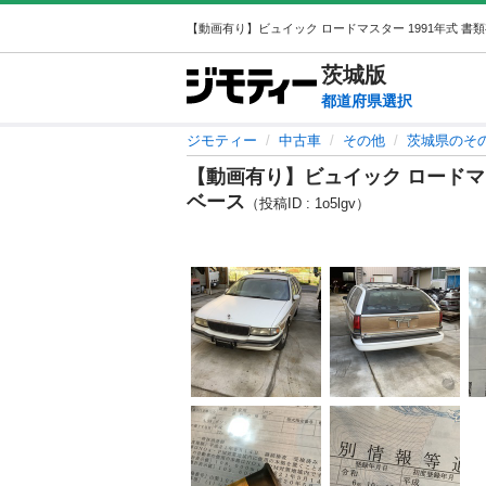
茨城
版
都道府県選択
ジモティー
中古車
その他
茨城県のそ
【動画有り】ビュイック ロードマス
ベース
（投稿ID : 1o5lgv）