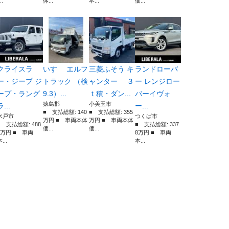
..
体...
本...
価...
クライスラ
いすゞ エルフ
三菱ふそう キ
ランドローバ
ー・ジープ ジ
トラック （検
ャンター ３
ー レンジロー
ープ・ラング
9.3）...
ｔ積・ダン...
バーイヴォ
猿島郡
小美玉市
ラ...
ー...
■ 支払総額: 140
■ 支払総額: 355
水戸市
つくば市
万円 ■ 車両本体
万円 ■ 車両本体
■ 支払総額: 488.
■ 支払総額: 337.
価...
価...
7万円 ■ 車両
8万円 ■ 車両
...
本...