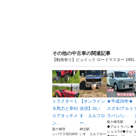
その他の中古車の関連記事
【動画有り】ビュイック ロードマスター 1991
トラクター１
【オンライン
★平成26年★
８馬力と草刈
決済】2tい
スズキ/アルト
りアタッチメ
すゞエルフロ
ラパン/シ...
龍ケ崎市駅
ン...
ー...
◆アルトラパン◆
龍ケ崎市
神立駅
ショコラX◆ナビ
シバウラSD1843
いすゞエルフロー