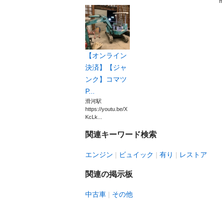
m
【オンライン
決済】【ジャ
ンク】コマツ
P...
滑河駅
https://youtu.be/X
KcLk...
関連キーワード検索
エンジン
ビュイック
有り
レストア
関連の掲示板
中古車
その他