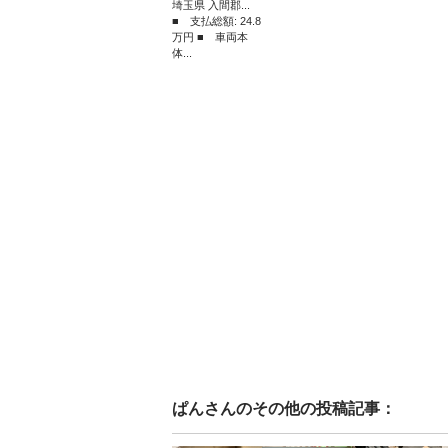
埼玉県 入間郡...
■ 支払総額: 24.8
万円 ■ 車両本
体...
ぱん
さんのその他の投稿記事：