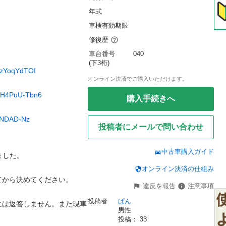
年式
車検有効期限
修復歴
車台番号
040
(下3桁)
0zYoqYdTOI
オンライン決済でご購入いただけます。
uQH4PuU-Tbn6
購入手続きへ
SsNDAD-Nz
投稿者にメールで問い合わせ
中古車購入ガイド
した。

オンライン決済の仕組み
から決めてください。

違反を報告
注意事項
投稿者
ぱん
には返答しません。また現車
男性
投稿： 
33