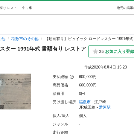
【動画有り】ビュイック ロードマスター 1991年式 書類有り レストアベース (ぱん) 滑河のその他の中古車｜ジモティー
中古車
地元の掲示
の他
稲敷市のその他
【動画有り】ビュイック ロードマスター 1991年式
ター 1991年式 書類有り レストア
25
お気に入り登
作成
2026年8月4日 15:23
支払総額
600,000円
商品価格
600,000円
諸費用
0円
受け渡し場所
稲敷市
 - 江戸崎
JR成田線 - 
滑河駅
個人/法人
個人
ジャンル
-
走行距離