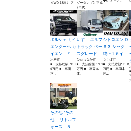
◆BTオーデ...
I.
４WD 18馬力 ア...
ダーダンプ2t 平成
7年式...
ポルシェ カイ
いすゞ エルフ
シトロエン Ｄ
エンクーペ カ
トラック ベー
Ｓ３ シック
イエン Ｅ...
スグレード...
純正１６イ...
水戸市
ひたちなか市
つくば市
■ 支払総額: 919.
■ 支払総額: 99.9
■ 支払総額: 19.8
9万円 ■ 車両
万円 ■ 車両本
万円 ■ 車両本
本...
体...
体...
本
その他 *その
他 リトルフ
ォース ５...