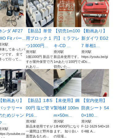
ホンダ AF27
【新品】単管
【切売1m100
【動画あり】
DIO Fit パー...
用ブロック 1
円】ミラフレ
新ダイワ EG2
滑河駅
つ1000円...
キ-CD ...
7 単相1...
解体して余ったパ
滑河駅
滑河駅
滑河駅
ーツです。 全て
1個1000円 新品で
新品未使用です。
https://youtu.be/gi
持って行って...
すが屋外保管で汚
1mあたり100円で
dDc...
れあり...
切売いた...
【動画あり】
【新品】1本5
【未使用】鋼
【室内使用】
バッテリー×
00円 塩ビ管 V
製地材 100m
防炎シート 54
のためジャン
P16...
m×50m...
0×180...
滑河駅
滑河駅
滑河駅
ク...
新品未使用ですが
1本4000円になり
F-12-1629 540×18
滑河駅
一週間ほど野外放
ます。 知り合い
0 4枚 A...
ttps://youtube.co
置歴あるため...
の現場...