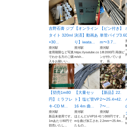
吉野石膏 ジプ
【オンライン
【ピン付き】
タイト 320ml
決済】動画あ
単管パイプ3.6
×30...
り】iwata...
m〜3.7...
滑河駅
滑河駅
滑河駅
使用期限など写真
https://youtube.co
1本2000円 両側ピ
でわかる方のご購
m/sh...
ンが付いていま
入をお願いい...
す。 長...
【切売1m80
【大量セッ
【新品】22.
円】ミラフレ
ト】塩ビ管VP
2〜25.4×42.
キ-CD M...
16 4m 曲...
7〜...
滑河駅
滑河駅
滑河駅
新品未使用です。
ほとんどがVP16 4
1つ300円です。 2
1mあたり80円で
mを曲げ加工され
2.2mm〜25.4m...
h
切売いたし...
たもの...