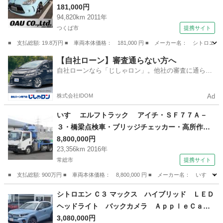
181,000円
94,820km 2011年
つくば市
提携サイト
■ 支払総額: 19.8万円 ■ 車両本体価格： 181,000 円 ■ メーカー名： シ
茨城
つくば市
その他
【自社ローン】審査通らない方へ
自社ローンなら「じしゃロン」。他社の審査に通らな
かった方も
株式会社IDOM
Ad
いすゞ エルフトラック アイチ・ＳＦ７７Ａ－
３・橋梁点検車・ブリッジチェッカー・高所作業
車・プラットフォーム伸縮 （なし）
8,800,000円
23,356km 2016年
常総市
提携サイト
■ 支払総額: 900万円 ■ 車両本体価格： 8,800,000 円 ■ メーカー名：
茨城
常総市
その他
シトロエン Ｃ３ マックス ハイブリッド ＬＥＤ
ヘッドライト バックカメラ ＡｐｐｌｅＣａｒ
Ｐｌａｙ ＡｎｄｒｏｉｄＡｕｔｏ （検10.12）
3,080,000円