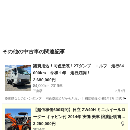
その他の中古車の関連記事
諸費用込！同色塗装！2Tダンプ エルフ 走行84
000km 令和１年 走行好調！
2,680,000円
84,000km 2019年
三妻駅
8月7日
修復歴なしの2トンダンプ！ 同色塗装済だからきれい！ 初度登録 令和1年7月 型式 TPG-NJR85
茨城
つくば市
三妻駅
その他
【超低稼働600時間】日立 ZW40H ミニホイールロ
ーダー キャビン付 2014年 実働 美車 譲渡証明書あ
り HITACHI
3,250,000円
2014年