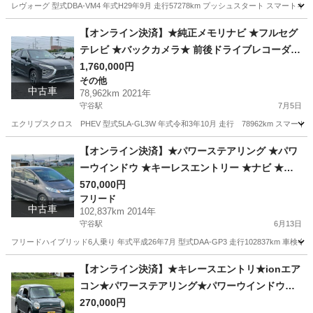
レヴォーグ 型式DBA-VM4 年式H29年9月 走行57278km プッシュスタート スマート
茨城
坂東市
守谷駅
その他
【オンライン決済】★純正メモリナビ ★フルセグ
テレビ ★バックカメラ★ 前後ドライブレコーダ★
シートヒータ ★ステアリングヒータ★ AC1500W
1,760,000円
その他
★ハーフレザーシート ★LEDヘッドライト★2年
中古車
78,962km 2021年
車検付き★
守谷駅
7月5日
エクリプスクロス PHEV 型式5LA-GL3W 年式令和3年10月 走行 78962km ス
茨城
坂東市
守谷駅
その他
【オンライン決済】★パワーステアリング ★パワ
ーウインドウ ★キーレスエントリー ★ナビ ★テ
レビ★ バックモニター★
570,000円
フリード
中古車
102,837km 2014年
守谷駅
6月13日
フリードハイブリッド6人乗り 年式平成26年7月 型式DAA-GP3 走行102837km 車検
茨城
坂東市
守谷駅
フリード
エンジン
【オンライン決済】★キレースエントリ★ionエア
コン★パワーステアリング★パワーウインドウ★4
人乗り★ドア5枚★2年車検付き★
270,000円