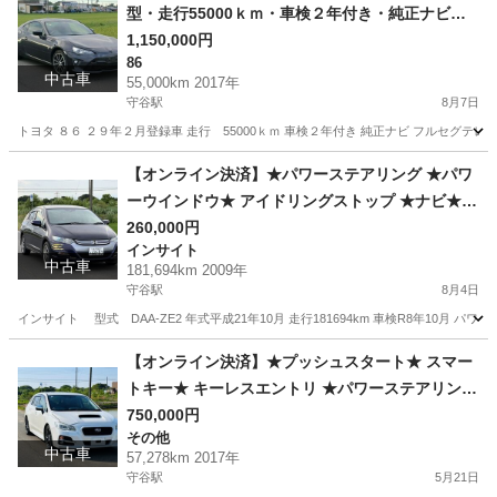
型・走行55000ｋｍ・車検２年付き・純正ナビＴ
ＶバックカメラＥＴＣクルーズコントロール
1,150,000円
86
中古車
55,000km 2017年
守谷駅
8月7日
トヨタ ８６ ２９年２月登録車 走行 55000ｋｍ 車検２年付き 純正ナビ フルセグテ
茨城
坂東市
守谷駅
86
クルーズコントロール
【オンライン決済】★パワーステアリング ★パワ
ーウインドウ★ アイドリングストップ ★ナビ★
テレビ★ バックカメラ ★フォグランプ★ブ ルー
260,000円
インサイト
トゥース接続 ★Video input ビルトインETC★
中古車
181,694km 2009年
守谷駅
8月4日
インサイト 型式 DAA-ZE2 年式平成21年10月 走行181694km 車検R8年10月 
茨城
坂東市
守谷駅
インサイト
【オンライン決済】★プッシュスタート★ スマー
トキー★ キーレスエントリ ★パワーステアリング
★ パワーウインドウ ★純正ナビ ★テレビ ★バッ
750,000円
その他
クモニター★2年車検付き★
中古車
57,278km 2017年
守谷駅
5月21日