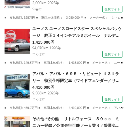
2,000km 2025年
守谷市
提携サイト
■ 支払総額: 328万円 ■ 車両本体価格： 3,080,000 円 ■ メーカー名： 
茨城
守谷市
その他
ユーノス ユーノスロードスター スペシャルパッケ
ージ 純正１４インチアルミホイール ナルディ
ステアリング ＥＴＣ パワーステアリング パ
1,415,000円
94,070km 1993年
ワーウィンドウ 修復歴無し ビルシュタイン足
つくば市
提携サイト
回り （検8.10）
■ 支払総額: 149.8万円 ■ 車両本体価格： 1,415,000 円 ■ メーカー名
茨城
つくば市
その他
アバルト アバルト６９５ トリビュート １３１ラ
リー 特別仕様限定車（ワイドフェンダー／サイ
ドスカート／１２段調整リヤスポイラー／専用１
4,410,000円
9,508km 2023年
７ＡＷ／ブレンボキャリパー／レコモン上下４本
つくば市
提携サイト
出しマフラー／専用Ｓａｂｅｌｔシート／専用ア
ルカンターラインテリア） （検10.8）
■ 支払総額: 459.2万円 ■ 車両本体価格： 4,410,000 円 ■ メーカー名：
茨城
つくば市
その他
その他 *その他 リトルフォース ５０ｃｃ ミ
ニカー登録／公道走行可能／一人乗り／普通免許