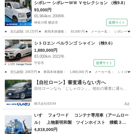
茨城
龍ケ崎市
その他
シボレー シボレーＭＷ Ｖセレクション （検9.8）
93,000円
65,964km 2008年
神奈川県 横浜市
提携サイト
■ 支払総額: 19.2万円 ■ 車両本体価格： 93,000 円 ■ メーカー名： シボレー 
神奈川
横浜市
その他
シトロエン ベルランゴ シャイン （検9.6）
1,880,000円
83,000km 2022年
守谷市
提携サイト
■ 支払総額: 208万円 ■ 車両本体価格： 1,880,000 円 ■ メーカー名： シトロ
茨城
守谷市
その他
【自社ローン】審査通らない方へ
自社ローンなら「じしゃロン」。他社の審査に通らな
かった方も
株式会社IDOM
Ad
いすゞ フォワード コンテナ専用車（アームロー
ル） 上物新明和製 ツインホイスト 積載３．
８５ｔ シートキャリア付 ベッド付 メッキパ
4,818,000円