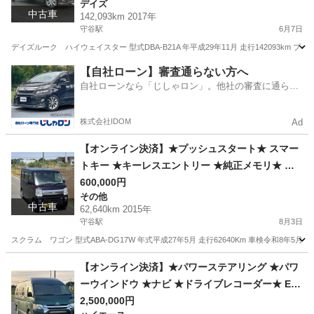
デイズ
年車検付き★
中古車
142,093km 2017年
守谷駅
6月7日
デイズルーク ハイウェイスター 型式DBA-B21A 年平成29年11月 走行142093km 
茨城
坂東市
守谷駅
デイズ
ナビ
【自社ローン】審査通らない方へ
自社ローンなら「じしゃロン」。他社の審査に通らな
かった方も
株式会社IDOM
Ad
【オンライン決済】★プッシュスタート★ スマー
トキー ★キーレスエントリー ★純正メモリ★ ナ
ビ ★テレビ ★バックモニタ ★ETC★
600,000円
その他
中古車
62,640km 2015年
守谷駅
8月3日
スクラム ワゴン 型式ABA-DG17W 年式平成27年5月 走行62640Km 車検令和8年5
茨城
坂東市
守谷駅
その他
スクラム
【オンライン決済】★パワーステアリング ★パワ
ーウインドウ ★ナビ ★ドライブレコーダー★ ET
C★ 15人乗り★ ドア4枚 ★ターボエンジン ★4W
2,500,000円