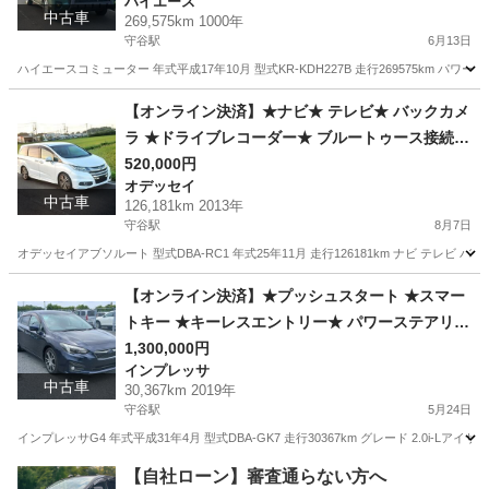
ハイエース
D★1年車検付き★
中古車
269,575km 1000年
守谷駅
6月13日
ハイエースコミューター 年式平成17年10月 型式KR-KDH227B 走行269575km パワ
茨城
坂東市
守谷駅
ハイエース
【オンライン決済】★ナビ★ テレビ★ バックカメ
ラ ★ドライブレコーダー★ ブルートゥース接続
★ブラインドスポット★2年車検付き★
520,000円
オデッセイ
中古車
126,181km 2013年
守谷駅
8月7日
オデッセイアブソルート 型式DBA-RC1 年式25年11月 走行126181km ナビ テレビ 
茨城
坂東市
守谷駅
オデッセイ
【オンライン決済】★プッシュスタート ★スマー
トキー ★キーレスエントリー★ パワーステアリン
グ★ パワーウインドウ ★アイサイトコアテクノロ
1,300,000円
インプレッサ
ジー★2年車検付き★
中古車
30,367km 2019年
守谷駅
5月24日
インプレッサG4 年式平成31年4月 型式DBA-GK7 走行30367km グレード 2.0i-Lア
茨城
坂東市
守谷駅
インプレッサ
【自社ローン】審査通らない方へ