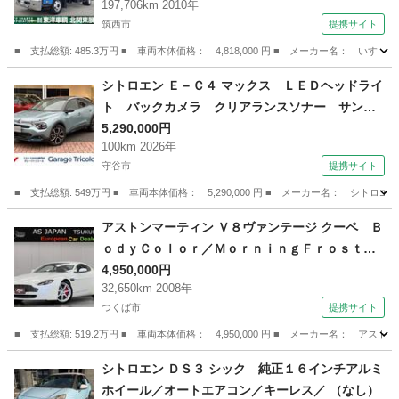
197,706km 2010年
ーツ ６速ミッション 走行１９．７万ｋｍ （検
筑西市
提携サイト
8.10）
■ 支払総額: 485.3万円 ■ 車両本体価格： 4,818,000 円 ■ メーカー名
茨城
筑西市
その他
シトロエン Ｅ－Ｃ４ マックス ＬＥＤヘッドライ
ト バックカメラ クリアランスソナー サンル
ーフ ＡＣＣ ＡｐｐｌｅＣａｒＰｌａｙ Ａｎ
5,290,000円
100km 2026年
ｄｒｏｉｄＡｕｔｏ （検11.6）
守谷市
提携サイト
■ 支払総額: 549万円 ■ 車両本体価格： 5,290,000 円 ■ メーカー名： 
茨城
守谷市
その他
アストンマーティン Ｖ８ヴァンテージ クーペ Ｂ
ｏｄｙＣｏｌｏｒ／ＭｏｒｎｉｎｇＦｒｏｓｔＷ
ｈｉｔｅ ＴｒｉｍＣｏｌｏｒ／ＢｉｔｔｅｒＣ
4,950,000円
32,650km 2008年
ｈｏｃｏｌａｔｅ Ｐｉｐｉｎｇ／ＣｒｅａｍＴ
つくば市
提携サイト
ｒｕｆｆｌｅ 純正１９ＡＷ ナビ 地デジ Ｂ
カメラ キーレス２個 （車検整備付）
■ 支払総額: 519.2万円 ■ 車両本体価格： 4,950,000 円 ■ メーカー名
茨城
つくば市
その他
シトロエン ＤＳ３ シック 純正１６インチアルミ
ホイール／オートエアコン／キーレス／ （なし）