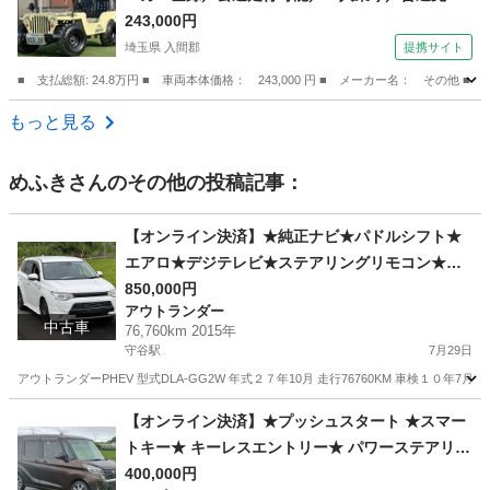
運転ＯＫ／ （なし）
243,000円
埼玉県 入間郡
提携サイト
■ 支払総額: 24.8万円 ■ 車両本体価格： 243,000 円 ■ メーカー名： 
埼玉
入間郡
その他
もっと見る
めふき
さんのその他の投稿記事：
【オンライン決済】★純正ナビ★パドルシフト★
エアロ★デジテレビ★ステアリングリモコン★バ
ックモニター★社外アルミホイール★ETC
850,000円
アウトランダー
中古車
76,760km 2015年
守谷駅
7月29日
アウトランダーPHEV 型式DLA-GG2W 年式２７年10月 走行76760KM 車検１０年7
茨城
坂東市
守谷駅
アウトランダー
【オンライン決済】★プッシュスタート ★スマー
トキー★ キーレスエントリー★ パワーステアリン
グ ★パワーウインドウ ★ETC★ ナビ ★テレビ★2
400,000円