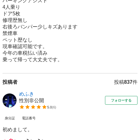
パーキングアシスト

4人乗り

ドア5枚

修理歴無し

右後ろバンパー少しキズあります

禁煙車

ペット歴なし

現車確認可能です。

今年の車税払い済み

乗って帰って大丈夫です。
投稿者
投稿
837
件
めふき
性別非公開
フォローする
5.0
(
6
)
身分証
電話番号
初めまして。