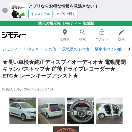
アプリならお得な情報を見逃さない！
インストール
アプリで開く
地元の掲示板 ジモティー 茨城版
茨城県
検索
ログイン
投稿
ジモティー
中古車
その他
茨城県のその他
坂東市のその他
★
★長い車検★純正ディスプイオーディオ★ 電動開閉
キャンバストップ★ 前後ドライブレコーダー★
ETC★ レーンキープアシスト★
投稿ID: 1plbyo
2026年6月3日 07:51