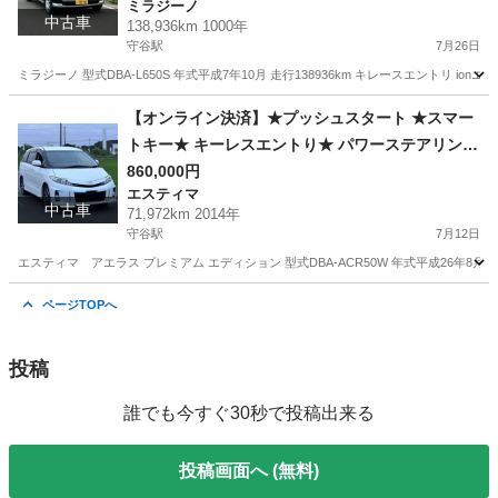
ミラジーノ
中古車
138,936km 1000年
守谷駅
7月26日
ミラジーノ 型式DBA-L650S 年式平成7年10月 走行138936km キレースエントリ i
茨城
坂東市
守谷駅
ミラジーノ
エンジン
【オンライン決済】★プッシュスタート ★スマー
トキー★ キーレスエントり★ パワーステアリング
★ パワーウインドウ ★両側パワースライドドア★
860,000円
エスティマ
2年車検付き★
中古車
71,972km 2014年
守谷駅
7月12日
エスティマ アエラス プレミアム エディション 型式DBA-ACR50W 年式平成26年8月 
茨城
坂東市
守谷駅
エスティマ
ミッション
ページTOPへ
投稿
誰でも今すぐ30秒で投稿出来る
投稿画面へ (無料)