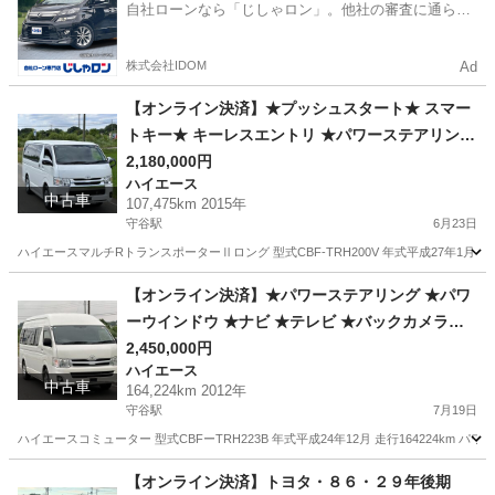
自社ローンなら「じしゃロン」。他社の審査に通らな
かった方も
株式会社IDOM
Ad
【オンライン決済】★プッシュスタート★ スマー
トキー★ キーレスエントリ ★パワーステアリング
★ パワーウインドウ ★ナビ ★テレビ ★バックモ
2,180,000円
ハイエース
ニター ★ETC★
中古車
107,475km 2015年
守谷駅
6月23日
ハイエースマルチRトランスポーターⅡロング 型式CBF-TRH200V 年式平成27年1月 走行
茨城
坂東市
守谷駅
ハイエース
200V
【オンライン決済】★パワーステアリング ★パワ
ーウインドウ ★ナビ ★テレビ ★バックカメラ★
ETC★ 左側パワースライドドア★ AC100★
2,450,000円
ハイエース
中古車
164,224km 2012年
守谷駅
7月19日
ハイエースコミューター 型式CBFーTRH223B 年式平成24年12月 走行164224km パ
茨城
坂東市
守谷駅
ハイエース
コミューター
【オンライン決済】トヨタ・８６・２９年後期