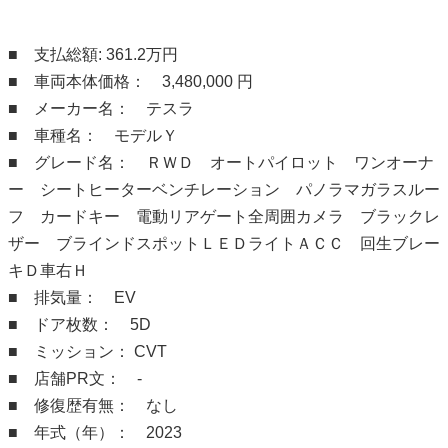
■ 支払総額: 361.2万円
■ 車両本体価格： 3,480,000 円
■ メーカー名： テスラ
■ 車種名： モデルＹ
■ グレード名： ＲＷＤ オートパイロット ワンオーナ
ー シートヒーターベンチレーション パノラマガラスルー
フ カードキー 電動リアゲート全周囲カメラ ブラックレ
ザー ブラインドスポットＬＥＤライトＡＣＣ 回生ブレー
キＤ車右Ｈ
■ 排気量： EV
■ ドア枚数： 5D
■ ミッション： CVT
■ 店舗PR文： -
■ 修復歴有無： なし
■ 年式（年）： 2023