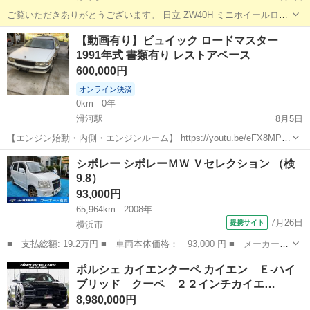
ご覧いただきありがとうございます。 日立 ZW40H ミニホイールロー
ダー の出品です。 こちらは実働約600時間と非常に使用時間が少な
茨城
水戸市
赤塚駅
その他
【動画有り】ビュイック ロードマスター
く、コンディションの良い一台です。 建設会社・造園業・農業・除
1991年式 書類有り レストアベース
雪・資材運搬など幅広...
600,000円
オンライン決済
0km
0年
滑河駅
8月5日
【エンジン始動・内側・エンジンルーム】 https://youtu.be/eFX8MP_-
P7U?si=X99klP0zYoqYdTOI 【外装動画】
茨城
稲敷市
滑河駅
その他
エンジン
シボレー シボレーＭＷ Ｖセレクション （検
https://youtu.be/TIBHUQ29UNY?si=FR5t...
9.8）
93,000円
65,964km
2008年
7月26日
提携サイト
横浜市
■ 支払総額: 19.2万円 ■ 車両本体価格： 93,000 円 ■ メーカー
名： シボレー ■ 車種名： シボレーＭＷ ■ グレード名： Ｖセ
神奈川
横浜市
その他
ポルシェ カイエンクーペ カイエン Ｅ‐ハイ
レクション ■ 排気量： 1300cc ■ ドア枚数： 5D ■ ミッショ
ブリッド クーペ ２２インチカイエ…
ン...
8,980,000円