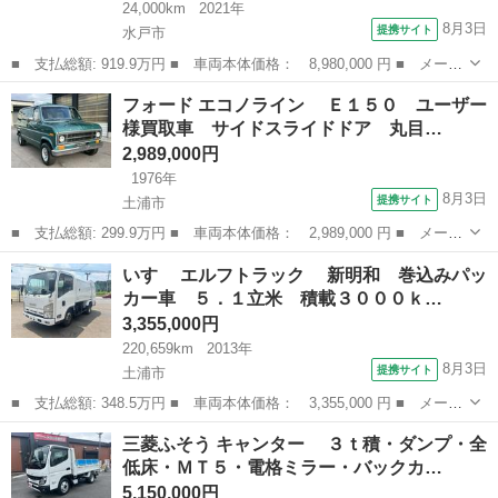
24,000km
2021年
8月3日
提携サイト
水戸市
■ 支払総額: 919.9万円 ■ 車両本体価格： 8,980,000 円 ■ メーカ
ー名： ポルシェ ■ 車種名： カイエンクーペ ■ グレード名：
茨城
水戸市
その他
フォード エコノライン Ｅ１５０ ユーザー
カイエン Ｅ‐ハイブリッド クーペ ２２インチカイエンスポーツク
様買取車 サイドスライドドア 丸目…
ラシッ...
2,989,000円
1976年
8月3日
提携サイト
土浦市
■ 支払総額: 299.9万円 ■ 車両本体価格： 2,989,000 円 ■ メーカ
ー名： フォード ■ 車種名： エコノライン ■ グレード名：
茨城
土浦市
その他
いすゞ エルフトラック 新明和 巻込みパッ
Ｅ１５０ ユーザー様買取車 サイドスライドドア 丸目 ■ 排気
カー車 ５．１立米 積載３０００ｋ…
量： 5...
3,355,000円
220,659km
2013年
8月3日
提携サイト
土浦市
■ 支払総額: 348.5万円 ■ 車両本体価格： 3,355,000 円 ■ メーカ
ー名： いすゞ ■ 車種名： エルフトラック ■ グレード名：
茨城
土浦市
その他
三菱ふそう キャンター ３ｔ積・ダンプ・全
新明和 巻込みパッカー車 ５．１立米 積載３０００ｋｇ 汚水タ
低床・ＭＴ５・電格ミラー・バックカ…
ンク付 ...
5,150,000円