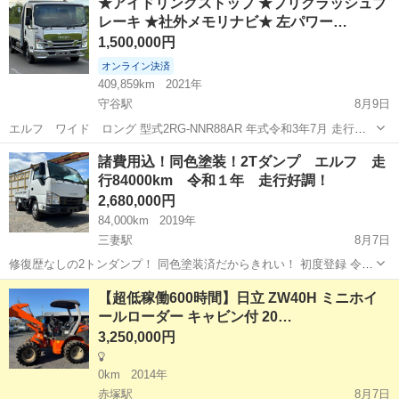
★アイドリングストップ ★プリクラッシュブ
レーキ ★社外メモリナビ★ 左パワー…
1,500,000円
オンライン決済
409,859km
2021年
守谷駅
8月9日
エルフ ワイド ロング 型式2RG-NNR88AR 年式令和3年7月 走行
409859km アイドリングストップ プリクラッシュブレーキ 社外メモリ
茨城
坂東市
守谷駅
その他
諸費用込！同色塗装！2Tダンプ エルフ 走
ナビ 左パワーミラー フルセグテレビ LEDヘッドラ...
行84000km 令和１年 走行好調！
2,680,000円
84,000km
2019年
三妻駅
8月7日
修復歴なしの2トンダンプ！ 同色塗装済だからきれい！ 初度登録 令和
1年7月 型式 TPG-NJR85AN 走行距離 84000㎞ 排気量 2990㏄ シフト
茨城
つくば市
三妻駅
その他
【超低稼働600時間】日立 ZW40H ミニホイ
F5 乗車店員 3...
ールローダー キャビン付 20…
3,250,000円
0km
2014年
赤塚駅
8月7日