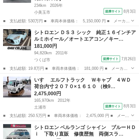
234km
2026年
8月3日
提携サイト
小美玉市
■ 支払総額: 530万円 ■ 車両本体価格： 5,150,000 円 ■ メーカー
名： 三菱ふそう ■ 車種名： キャンター ■ グレード名： ３
茨城
小美玉市
その他
シトロエン ＤＳ３ シック 純正１６インチア
ｔ積・ダンプ・全低床・ＭＴ５・電格ミラー・バックカメラ・車線逸
ルミホイール／オートエアコン／キー…
脱警報装置...
181,000円
94,820km
2011年
7月26日
提携サイト
つくば市
■ 支払総額: 19.8万円 ■ 車両本体価格： 181,000 円 ■ メーカー
名： シトロエン ■ 車種名： ＤＳ３ ■ グレード名： シック
茨城
つくば市
その他
いすゞ エルフトラック Ｗキャブ ４ＷＤ
純正１６インチアルミホイール／オートエアコン／キーレス／ ■ 排
荷台内寸２０７０×１６１０ （検9…
気量： 1...
2,475,000円
165,970km
2012年
8月3日
提携サイト
土浦市
■ 支払総額: 250.5万円 ■ 車両本体価格： 2,475,000 円 ■ メーカ
ー名： いすゞ ■ 車種名： エルフトラック ■ グレード名：
茨城
土浦市
その他
シトロエン ベルランゴ シャイン ブルーＨＤ
Ｗキャブ ４ＷＤ 荷台内寸２０７０×１６１０ ■ 排気量：
ｉ 下取り直販 修復歴無 両側スラ…
3000c...