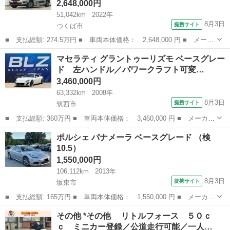
2,648,000円
51,042km
2022年
8月3日
提携サイト
つくば市
■ 支払総額: 274.5万円 ■ 車両本体価格： 2,648,000 円 ■ メーカ
ー名： シトロエン ■ 車種名： ベルランゴ ■ グレード名： シ
茨城
つくば市
その他
マセラティ グラントゥーリズモ ベースグレー
ャイン ブルーＨＤｉ 下取り直販 修復歴無 両側スライド ルー
ド 左ハンドル／パワークラフト可変…
フラック...
3,460,000円
63,332km
2008年
8月3日
提携サイト
筑西市
■ 支払総額: 360万円 ■ 車両本体価格： 3,460,000 円 ■ メーカー
名： マセラティ ■ 車種名： グラントゥーリズモ ■ グレード
茨城
筑西市
その他
ポルシェ パナメーラ ベースグレード （検
名： ベースグレード 左ハンドル／パワークラフト可変マフラー／
10.5）
ローダウン／...
1,550,000円
106,112km
2013年
8月3日
提携サイト
坂東市
■ 支払総額: 165万円 ■ 車両本体価格： 1,550,000 円 ■ メーカー
名： ポルシェ ■ 車種名： パナメーラ ■ グレード名： ベース
茨城
坂東市
その他
その他 *その他 リトルフォース ５０ｃ
グレード ■ 排気量： 3600cc ■ ドア枚数： 5D ■ ミッショ...
ｃ ミニカー登録／公道走行可能／一人…