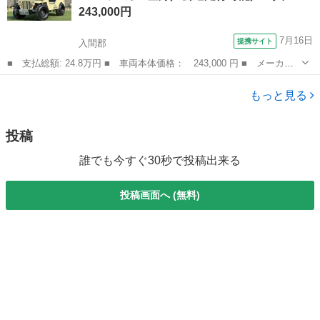
243,000円
7月16日
提携サイト
入間郡
■ 支払総額: 24.8万円 ■ 車両本体価格： 243,000 円 ■ メーカー
名： その他 ■ 車種名： *その他 ■ グレード名： リトルフォ
埼玉
入間郡
その他
ース ５０ｃｃ ミニカー登録／公道走行可能／一人乗り／普通免許
もっと見る
運転ＯＫ／...
投稿
誰でも今すぐ30秒で投稿出来る
投稿画面へ (無料)