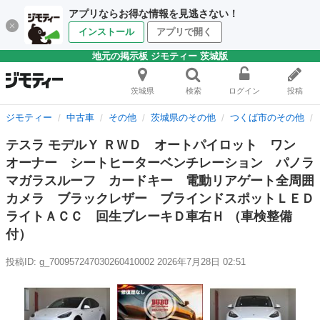
アプリならお得な情報を見逃さない！
インストール
アプリで開く
地元の掲示板 ジモティー 茨城版
茨城県
検索
ログイン
投稿
ジモティー
中古車
その他
茨城県のその他
つくば市のその他
テスラ モデルＹ ＲＷＤ オートパイロット ワン
オーナー シートヒーターベンチレーション パノラ
マガラスルーフ カードキー 電動リアゲート全周囲
カメラ ブラックレザー ブラインドスポットＬＥＤ
ライトＡＣＣ 回生ブレーキＤ車右Ｈ （車検整備
付）
投稿ID: g_700957247030260410002
2026年7月28日 02:51