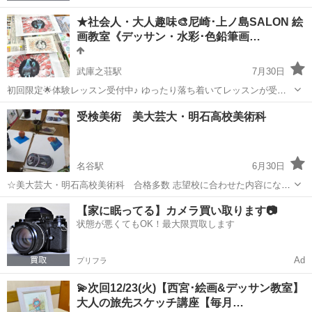
★社会人・大人趣味🎨尼崎･上ノ島SALON 絵
画教室《デッサン・水彩･色鉛筆画…
武庫之荘駅
7月30日
初回限定🌟体験レッスン受付中♪ ゆったり落ち着いてレッスンが受け
られます☕️ 【学生・社会人向け】 阪急 武庫之荘駅から徒歩12分にあ
兵庫
尼崎市
武庫之荘駅
デッサン
パース
受検美術 美大芸大・明石高校美術科
る絵画教室✍️ 鉛筆・ペン・水彩絵の具を使って描いていきます. 気に
なる方は...
名谷駅
6月30日
☆美大芸大・明石高校美術科 合格多数 志望校に合わせた内容になり
ます 高校生・中学生 対象 https://dessin.art-
兵庫
神戸市
名谷駅
デッサン
芸大
【家に眠ってる】カメラ買い取ります📷
map.net/community/links/art-classroom/hyougo...
状態が悪くてもOK！最大限買取します
Ad
プリフラ
💫次回12/23(火)【西宮･絵画&デッサン教室】
大人の旅先スケッチ講座【毎月…