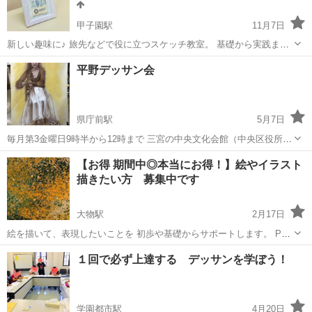
甲子園駅
11月7日
新しい趣味に♪ 旅先などで役に立つスケッチ教室。 基礎から実践まで
丁寧に指導。 絵に自信がなくても大丈夫！ 教室では、旅先などで目に
兵庫
西宮市
甲子園駅
デッサン
JEUGIA
平野デッサン会
する風景や建物、身の周りの家具や小物、植栽などを、鉛筆と紙を使
って表現していきます。 始...
県庁前駅
5月7日
毎月第3金曜日9時半から12時まで 三宮の中央文化会館（中央区役所9
階）美術室にて いろいろなモデルさんを描きます 指導者いないので好
兵庫
神戸市
県庁前駅
デッサン
文化会館
【お得 期間中◎本当にお得！】絵やイラスト
きなように、楽しく、のびのびと描いてます。 絵を習ってる人達の練
描きたい方 募集中です
習場所と、お使いく...
大物駅
2月17日
絵を描いて、表現したいことを 初歩や基礎からサポートします。 PC
作業も希望があれば。 美大受験対策なども。 教員&学芸員資格持ちの
兵庫
尼崎市
大物駅
デッサン
美大
１回で必ず上達する デッサンを学ぼう！
講師が授業をします。 プレオープン期間料金 ↓↓ 入会金 ...
学園都市駅
4月20日