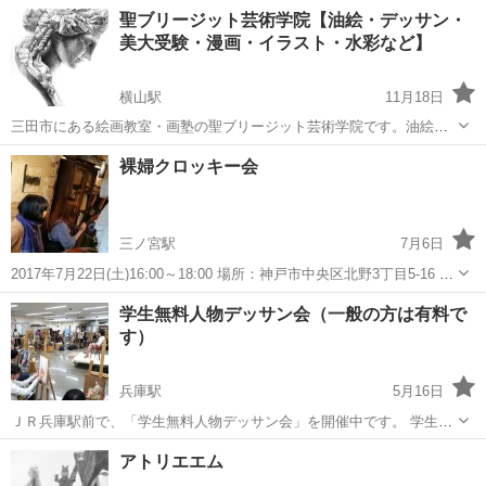
丹市で絵画教室をやっている アトリエ創治朗です♪ 小さなお子さまか
兵庫
伊丹市
伊丹駅
デッサン
絵画教室
聖ブリージット芸術学院【油絵・デッサン・
ら、ご年配のかたまで 幅広く通っていただいております♪ この度春の
美大受験・漫画・イラスト・水彩など】
特別...
横山駅
11月18日
三田市にある絵画教室・画塾の聖ブリージット芸術学院です。油絵・
デッサン・水彩・美大・芸大受験対策・漫画・イラストなどを、日本
兵庫
三田市
横山駅
デッサン
美大
裸婦クロッキー会
美術家連盟会員の洋画家とプロの漫画家の講師が指導。好きなアート
を学ながらび高卒資格取得を目指す不登校...
三ノ宮駅
7月6日
2017年7月22日(土)16:00～18:00 場所：神戸市中央区北野3丁目5-16 画
廊喫茶gigi 料金：3000円 要予約(先着順定員18名) 未経験・初心者歓迎
兵庫
神戸市
三ノ宮駅
デッサン
クロッキー会
学生無料人物デッサン会（一般の方は有料で
画材は各自ご用意下さい(筆記用具、スケッチブック、ク...
す）
兵庫駅
5月16日
ＪＲ兵庫駅前で、「学生無料人物デッサン会」を開催中です。 学生は
無料、一般の方は、1500円で、ご参加頂けます。 場所は、兵庫勤労市
兵庫
神戸市
兵庫駅
デッサン
無料
アトリエエム
民センター2階美術室。 毎月第3土曜日、午後1時から、２０分×６ポー