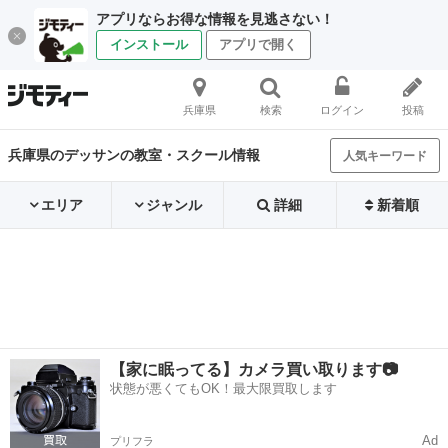
アプリならお得な情報を見逃さない！
インストール
アプリで開く
兵庫県
検索
ログイン
投稿
兵庫県のデッサンの教室・スクール情報
人気キーワード
エリア
ジャンル
詳細
新着順
【家に眠ってる】カメラ買い取ります📷
状態が悪くてもOK！最大限買取します
Ad
プリフラ