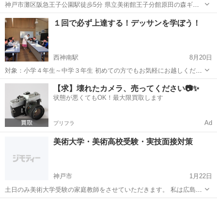
神戸市灘区阪急王子公園駅徒歩5分 県立美術館王子分館原田の森ギャ
ラリー204号室。 第1・第3土曜日午後1時〜3時（不定期） 午前/静物
兵庫
神戸市
王子公園駅
デッサン
分館
１回で必ず上達する！デッサンを学ぼう！
画・自由制作…画材自由 午前10時〜12時 会費2回5000円 午後/...
西神南駅
8月20日
対象：小学４年生～中学３年生 初めての方でもお気軽にお越しくださ
い♪ ✎デッサン教...
兵庫
神戸市
西神南駅
デッサン
【求】壊れたカメラ、売ってください📷✨
状態が悪くてもOK！最大限買取します
Ad
プリフラ
美術大学・美術高校受験・実技面接対策
神戸市
1月22日
土日のみ美術大学受験の家庭教師をさせていただきます。 私は広島市
立大学のデザイン工芸学科出身の24歳男性で、受験指導経験ありで
兵庫
神戸市
デッサン
ポートフォリオ
す。 交通費＋1時間につき2000円（最低2時間）で実技はデッサン、色