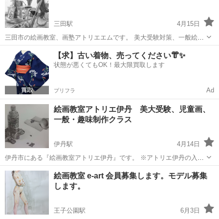
ズ。 デッサン終...
三田駅
4月15日
三田市の絵画教室、画塾アトリエエムです。 美大受験対策、一般絵画
教室を開講しています。 デッサン、油絵、水彩画etc. 三田駅北側す
兵庫
三田市
三田駅
デッサン
絵画教室
【求】古い着物、売ってください👘✨
ぐ。 HP→https://kou316.wixsite.com/atelierm/h...
状態が悪くてもOK！最大限買取します
Ad
プリフラ
絵画教室アトリエ伊丹 美大受験、児童画、
一般・趣味制作クラス
伊丹駅
4月14日
伊丹市にある『絵画教室アトリエ伊丹』です。 ※アトリエ伊丹の入
会、体験希望の方及び、アシスタント講師に応募される方はこのペー
兵庫
伊丹市
伊丹駅
デッサン
美大
絵画教室 e-art 会員募集します。モデル募集
ジではなく、アトリエ伊丹のホームページからご連絡ください。（こ
します。
ちらのサイトから連絡しても返...
王子公園駅
6月3日