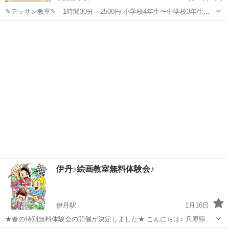
✎デッサン教室✎ 1時間30分 2500円 小学校4年生〜中学校3年生
（デッサン基礎）〜出張メゾット〜 ＊クラブ活動等お友達グループ5
兵庫
神戸市
学園都市駅
デッサン
名以上割引特典《お一人様¥500引き》 ※...
伊丹♪絵画教室無料体験会♪
伊丹駅
1月16日
★春の特別無料体験会の開催が決定しました★ こんにちは♪ 兵庫県伊