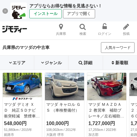
アプリならお得な情報を見逃さない！
インストール
アプリで開く
兵庫県
検索
ログイン
投稿
兵庫県のマツダの中古車
人気キーワード
エリア
ジャンル
詳細
新着順
マツダ デミオ Ｘ
マツダ キャロル Ｇ
マツダ ＭＡＺＤＡ
マ
Ｄ 純正ＳＤナビ
Ｓ （車検整備付）
２ 教習車 補助ブ
２
衝突軽減 禁煙車
レーキ／左右補助ミ
６
ドラレコ スマート
ラー／室内Ｗミラー
ッ
548,000円
100,000円
1,727,000円
1,
キー 純正１５イン
／補助メーター／Ｅ
ビ
51,880km / 2015年
108,002km / 2012年
17,255km / 2023年
27,
チアルミ Ｂｌｕｅ
ＴＣ付き／プッシュ
ロ
姫路市
大阪府 堺市
加古郡
姫