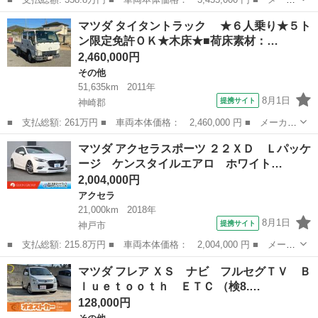
ー名： マツダ ■ 車種名： ＣＸ－６０ ■ グレード名： ＸＤ
兵庫
伊丹市
マツダ
マツダ タイタントラック ★６人乗り★５ト
エクスクルーシブモード ドライバーパーソナライゼーションシステ
ン限定免許ＯＫ★木床★■荷床素材：…
ムＰ パ...
2,460,000円
その他
51,635km
2011年
8月1日
提携サイト
神崎郡
■ 支払総額: 261万円 ■ 車両本体価格： 2,460,000 円 ■ メーカー
名： マツダ ■ 車種名： タイタントラック ■ グレード名：
兵庫
神崎郡
その他
マツダ アクセラスポーツ ２２ＸＤ Ｌパッケ
★６人乗り★５トン限定免許ＯＫ★木床★■荷床素材：木床■ミッショ
ージ ケンスタイルエアロ ホワイト…
ン：スム...
2,004,000円
アクセラ
21,000km
2018年
8月1日
提携サイト
神戸市
■ 支払総額: 215.8万円 ■ 車両本体価格： 2,004,000 円 ■ メーカ
ー名： マツダ ■ 車種名： アクセラスポーツ ■ グレード名：
兵庫
神戸市
アクセラ
マツダ フレア ＸＳ ナビ フルセグＴＶ Ｂ
２２ＸＤ Ｌパッケージ ケンスタイルエアロ ホワイト本革 ★オ
ｌｕｅｔｏｏｔｈ ＥＴＣ （検8.…
プション...
128,000円