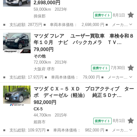
2,698,000円
59,000km
2023年
8月1日
提携サイト
揖保郡
■ 支払総額: 287万円 ■ 車両本体価格： 2,698,000 円 ■ メーカー
名： マツダ ■ 車種名： ＣＸ－３０ ■ グレード名： １．８
兵庫
揖保郡
マツダ
マツダ フレア ユーザー買取車 車検令和８
ＸＤ プロアクティブ ツーリングセレクション ディー ＡＷＤ／
年１０月 ナビ バックカメラ ＴＶ…
黒レザーシ...
79,000円
その他
72,000km
2013年
7月30日
提携サイト
大阪府 堺市
■ 支払総額: 17.9万円 ■ 車両本体価格： 79,000 円 ■ メーカー
名： マツダ ■ 車種名： フレア ■ グレード名： ユーザー買
大阪
堺市
その他
マツダ ＣＸ－５ ＸＤ プロアクティブ ター
取車 車検令和８年１０月 ナビ バックカメラ ＴＶ 純正１４イ
ボ ディーゼル（軽油） 純正ＳＤナ…
ンチアルミホイ...
982,000円
CX-5
44,700km
2015年
8月1日
提携サイト
姫路市
■ 支払総額: 109.9万円 ■ 車両本体価格： 982,000 円 ■ メーカー
名： マツダ ■ 車種名： ＣＸ－５ ■ グレード名： ＸＤ プロ