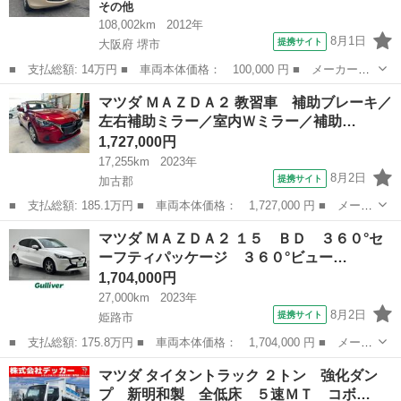
その他
108,002km
2012年
8月1日
提携サイト
大阪府 堺市
■ 支払総額: 14万円 ■ 車両本体価格： 100,000 円 ■ メーカー
名： マツダ ■ 車種名： キャロル ■ グレード名： ＧＳ ■ 排
大阪
堺市
その他
マツダ ＭＡＺＤＡ２ 教習車 補助ブレーキ／
気量： 660cc ■ ドア枚数： 5D ■ ミッション： CVT ■ 店舗...
左右補助ミラー／室内Ｗミラー／補助…
1,727,000円
17,255km
2023年
8月2日
提携サイト
加古郡
■ 支払総額: 185.1万円 ■ 車両本体価格： 1,727,000 円 ■ メーカ
ー名： マツダ ■ 車種名： ＭＡＺＤＡ２ ■ グレード名： 教習
兵庫
加古郡
マツダ
マツダ ＭＡＺＤＡ２ １５ ＢＤ ３６０°セ
車 補助ブレーキ／左右補助ミラー／室内Ｗミラー／補助メーター／
ーフティパッケージ ３６０°ビュー…
ＥＴＣ付...
1,704,000円
27,000km
2023年
8月2日
提携サイト
姫路市
■ 支払総額: 175.8万円 ■ 車両本体価格： 1,704,000 円 ■ メーカ
ー名： マツダ ■ 車種名： ＭＡＺＤＡ２ ■ グレード名： １
兵庫
姫路市
マツダ
マツダ タイタントラック ２トン 強化ダン
５ ＢＤ ３６０°セーフティパッケージ ３６０°ビューモニター
プ 新明和製 全低床 ５速ＭＴ コボ…
フロント...