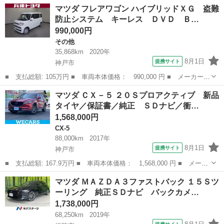
名： マツダ ■ 車種名： ＡＺワゴン ■ グレード名： ＺＧ 走
滋賀
大津市
AZ-ワゴン
マツダ フレアワゴン ハイブリッドＸＧ 盗難
行距離９．１万ｋｍ キーレスエントリーキー 禁煙車 ワンセグＴ
防止システム キーレス ＤＶＤ Ｂ…
Ｖナビ付 Ｅ...
990,000円
その他
35,868km
2020年
8月1日
提携サイト
神戸市
■ 支払総額: 105万円 ■ 車両本体価格： 990,000 円 ■ メーカー
名： マツダ ■ 車種名： フレアワゴン ■ グレード名： ハイブ
兵庫
神戸市
その他
マツダ ＣＸ－５ ２０Ｓプロアクティブ 新品
リッドＸＧ 盗難防止システム キーレス ＤＶＤ Ｂカメラ スマ
タイヤ／保証書／純正 ＳＤナビ／衝…
ートキー ＡＢ...
1,568,000円
CX-5
88,000km
2017年
8月1日
提携サイト
神戸市
■ 支払総額: 167.9万円 ■ 車両本体価格： 1,568,000 円 ■ メーカ
ー名： マツダ ■ 車種名： ＣＸ－５ ■ グレード名： ２０Ｓプ
兵庫
神戸市
CX-5
マツダ ＭＡＺＤＡ３ファストバック １５Ｓツ
ロアクティブ 新品タイヤ／保証書／純正 ＳＤナビ／衝突安全装置
ーリング 純正ＳＤナビ バックカメ…
／車線逸...
1,738,000円
68,250km
2019年