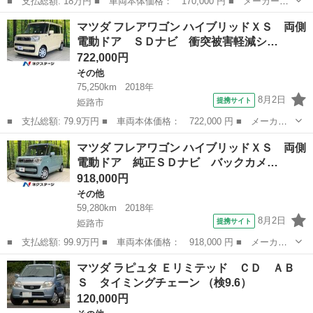
■ 支払総額: 18万円 ■ 車両本体価格： 170,000 円 ■ メーカー
名： マツダ ■ 車種名： ＡＺワゴン ■ グレード名： ＸＳスペ
兵庫
伊丹市
AZ-ワゴン
マツダ フレアワゴン ハイブリッドＸＳ 両側
シャル 禁煙フルエアロＡＷスマートキー２本エンジンオイルエレメ
電動ドア ＳＤナビ 衝突被害軽減シ…
ントＬＬＣブレー...
722,000円
その他
75,250km
2018年
8月2日
提携サイト
姫路市
■ 支払総額: 79.9万円 ■ 車両本体価格： 722,000 円 ■ メーカー
名： マツダ ■ 車種名： フレアワゴン ■ グレード名： ハイブ
兵庫
姫路市
その他
マツダ フレアワゴン ハイブリッドＸＳ 両側
リッドＸＳ 両側電動ドア ＳＤナビ 衝突被害軽減システム 禁煙
電動ドア 純正ＳＤナビ バックカメ…
車 シートヒ...
918,000円
その他
59,280km
2018年
8月2日
提携サイト
姫路市
■ 支払総額: 99.9万円 ■ 車両本体価格： 918,000 円 ■ メーカー
名： マツダ ■ 車種名： フレアワゴン ■ グレード名： ハイブ
兵庫
姫路市
その他
マツダ ラピュタ Ｅリミテッド ＣＤ ＡＢ
リッドＸＳ 両側電動ドア 純正ＳＤナビ バックカメラ 衝突被害
Ｓ タイミングチェーン （検9.6）
軽減システム...
120,000円