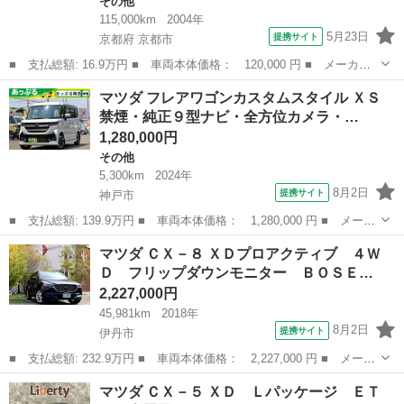
その他
115,000km
2004年
5月23日
提携サイト
京都府 京都市
■ 支払総額: 16.9万円 ■ 車両本体価格： 120,000 円 ■ メーカー
名： マツダ ■ 車種名： ラピュタ ■ グレード名： Ｅリミテッ
京都
京都市
その他
マツダ フレアワゴンカスタムスタイル ＸＳ
ド ＣＤ ＡＢＳ タイミングチェーン ■ 排気量： 660cc ■ ドア
禁煙・純正９型ナビ・全方位カメラ・…
枚...
1,280,000円
その他
5,300km
2024年
8月2日
提携サイト
神戸市
■ 支払総額: 139.9万円 ■ 車両本体価格： 1,280,000 円 ■ メーカ
ー名： マツダ ■ 車種名： フレアワゴンカスタムスタイル ■ グ
兵庫
神戸市
その他
マツダ ＣＸ－８ ＸＤプロアクティブ ４Ｗ
レード名： ＸＳ 禁煙・純正９型ナビ・全方位カメラ・ドラレコ・
Ｄ フリップダウンモニター ＢＯＳＥ…
ＥＴＣ・...
2,227,000円
45,981km
2018年
8月2日
提携サイト
伊丹市
■ 支払総額: 232.9万円 ■ 車両本体価格： 2,227,000 円 ■ メーカ
ー名： マツダ ■ 車種名： ＣＸ－８ ■ グレード名： ＸＤプロ
兵庫
伊丹市
マツダ
マツダ ＣＸ－５ ＸＤ Ｌパッケージ ＥＴ
アクティブ ４ＷＤ フリップダウンモニター ＢＯＳＥサウンド