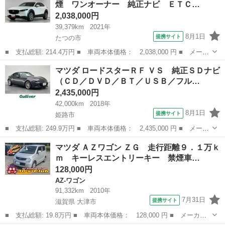
煙 ワンオーナー 純正ナビ ＥＴＣ…
テム レーダ...
2,038,000円
39,379km
2021年
8月1日
提携サイト
たつの市
■ 支払総額: 214.4万円 ■ 車両本体価格： 2,038,000 円 ■ メーカ
ー名： マツダ ■ 車種名： ＣＸ－３０ ■ グレード名： ２０
兵庫
たつの市
マツダ
マツダ ロードスターＲＦ ＶＳ 純正ＳＤナビ
Ｓ Ｌパッケージ 禁煙 ワンオーナー 純正ナビ ＥＴＣ １年保
（ＣＤ／ＤＶＤ／ＢＴ／ＵＳＢ／フル…
証 禁煙 ...
2,435,000円
42,000km
2018年
8月1日
提携サイト
姫路市
■ 支払総額: 249.9万円 ■ 車両本体価格： 2,435,000 円 ■ メーカ
ー名： マツダ ■ 車種名： ロードスターＲＦ ■ グレード名：
兵庫
姫路市
マツダ
マツダ ＡＺワゴン ＺＧ 走行距離９．１万ｋ
ＶＳ 純正ＳＤナビ（ＣＤ／ＤＶＤ／ＢＴ／ＵＳＢ／フルセグ） バ
ｍ キーレスエントリーキー 禁煙車…
ックカメ...
128,000円
AZ-ワゴン
91,332km
2010年
7月31日
提携サイト
滋賀県 大津市
■ 支払総額: 19.8万円 ■ 車両本体価格： 128,000 円 ■ メーカー