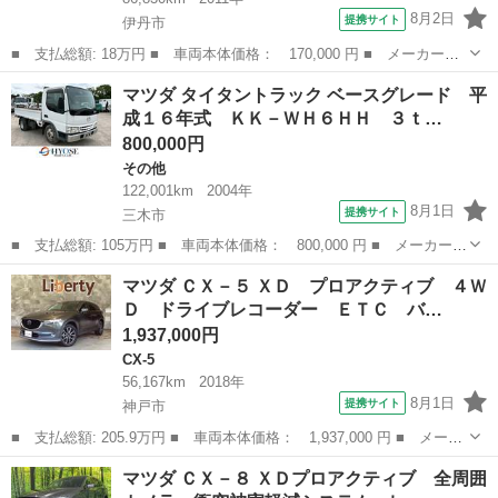
8月2日
提携サイト
伊丹市
■ 支払総額: 18万円 ■ 車両本体価格： 170,000 円 ■ メーカー
名： マツダ ■ 車種名： ＡＺワゴン ■ グレード名： ＸＳスペ
兵庫
伊丹市
AZ-ワゴン
マツダ タイタントラック ベースグレード 平
シャル 禁煙フルエアロＡＷスマートキー２本エンジンオイルエレメ
成１６年式 ＫＫ－ＷＨ６ＨＨ ３ｔ…
ントＬＬＣブレー...
800,000円
その他
122,001km
2004年
8月1日
提携サイト
三木市
■ 支払総額: 105万円 ■ 車両本体価格： 800,000 円 ■ メーカー
名： マツダ ■ 車種名： タイタントラック ■ グレード名： ベ
兵庫
三木市
その他
マツダ ＣＸ－５ ＸＤ プロアクティブ ４Ｗ
ースグレード 平成１６年式 ＫＫ－ＷＨ６ＨＨ ３ｔ平ボディ 最
Ｄ ドライブレコーダー ＥＴＣ バ…
大積載量：３０...
1,937,000円
CX-5
56,167km
2018年
8月1日
提携サイト
神戸市
■ 支払総額: 205.9万円 ■ 車両本体価格： 1,937,000 円 ■ メーカ
ー名： マツダ ■ 車種名： ＣＸ－５ ■ グレード名： ＸＤ プ
兵庫
神戸市
CX-5
マツダ ＣＸ－８ ＸＤプロアクティブ 全周囲
ロアクティブ ４ＷＤ ドライブレコーダー ＥＴＣ バックカメ