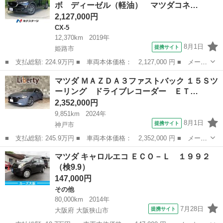
ボ ディーゼル（軽油） マツダコネ…
2,127,000円
CX-5
12,370km
2019年
8月1日
提携サイト
姫路市
■ 支払総額: 224.9万円 ■ 車両本体価格： 2,127,000 円 ■ メーカ
ー名： マツダ ■ 車種名： ＣＸ－５ ■ グレード名： ＸＤ プ
兵庫
姫路市
CX-5
マツダ ＭＡＺＤＡ３ファストバック １５Ｓツ
ロアクティブ ターボ ディーゼル（軽油） マツダコネクト バッ
ーリング ドライブレコーダー ＥＴ…
クカメラ...
2,352,000円
9,851km
2024年
8月1日
提携サイト
神戸市
■ 支払総額: 245.9万円 ■ 車両本体価格： 2,352,000 円 ■ メーカ
ー名： マツダ ■ 車種名： ＭＡＺＤＡ３ファストバック ■ グレ
兵庫
神戸市
マツダ
マツダ キャロルエコ ＥＣＯ－Ｌ １９９２
ード名： １５Ｓツーリング ドライブレコーダー ＥＴＣ 全周囲
（検9.9）
カメラ ...
147,000円
その他
80,000km
2014年
7月28日
提携サイト
大阪府 大阪狭山市