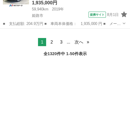
1,935,000円
59,940km
2019年
8月1日
提携サイト
姫路市
■ 支払総額: 204.9万円 ■ 車両本体価格： 1,935,000 円 ■ メーカ
ー名： マツダ ■ 車種名： ＣＸ－３０ ■ グレード名： ２０
兵庫
姫路市
マツダ
Ｓ Ｌパッケージ 純正１０型ナビ バックカメラ 衝突被害軽減シ
ステム 禁...
1
2
3
...
次へ
全1320件中 1-50件表示