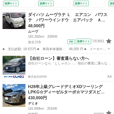
ｔｏｏｔｈ ＣＤ
スタート／ガソリン
ン
提携サイト
提携サイト
提携サイト
提
ＤＶＤ再生 フルセ
／ＡＴ／仮免許ブラ
ク
グ （車検整備付）
ケット／ （なし）
ジ
ダイハツ ムーヴラテ Ｌ エアコン パワス
シ
テ パワーウインドウ エアバック Ａ…
ー
48,000円
ア
ン
ムーヴ
（検
182,282km
2005年
7月30日
提携サイト
加古川市
■ 支払総額: 18.8万円 ■ 車両本体価格： 48,000 円 ■ メーカー
名： ダイハツ ■ 車種名： ムーヴラテ ■ グレード名： Ｌ エ
兵庫
加古川市
ムーヴ
ムーヴラテ
【自社ローン】審査通らない方へ
アコン パワステ パワーウインドウ エアバック ＡＢＳ ＥＴＣ
自社ローンなら「じしゃロン」。他社の審査に通らなか
■ 排気量：...
った方も
Ad
株式会社IDOM
H28年上級グレードデミオXDツーリング
LPKG☆ディーゼルターボ☆マツダスピ…
430,000円
デミオ
116,000km
2016年