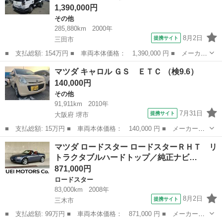
1,390,000円
その他
285,880km
2000年
8月2日
提携サイト
三田市
■ 支払総額: 154万円 ■ 車両本体価格： 1,390,000 円 ■ メーカー
名： マツダ ■ 車種名： タイタントラック ■ グレード名： ２
兵庫
三田市
その他
マツダ キャロル ＧＳ ＥＴＣ （検9.6）
トン 強化ダンプ 新明和製 全低床 ５速ＭＴ コボレーン 荷寸
140,000円
３１０－１...
その他
91,911km
2010年
7月31日
提携サイト
大阪府 堺市
■ 支払総額: 15万円 ■ 車両本体価格： 140,000 円 ■ メーカー
名： マツダ ■ 車種名： キャロル ■ グレード名： ＧＳ ＥＴ
大阪
堺市
その他
マツダ ロードスター ロードスターＲＨＴ リ
Ｃ ■ 排気量： 660cc ■ ドア枚数： 5D ■ ミッション： CVT ...
トラクタブルハードトップ／純正ナビ…
871,000円
ロードスター
83,000km
2008年
8月2日
提携サイト
三木市
■ 支払総額: 99万円 ■ 車両本体価格： 871,000 円 ■ メーカー