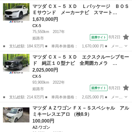
名： マツダ ■ 車種名： ロードスター ■ グレード名： ロード
兵庫
三木市
ロードスター
マツダ ＣＸ－５ ＸＤ Ｌパッケージ ＢＯＳ
スターＲＨＴ リトラクタブルハードトップ／純正ナビ／Ｂｌｕｅｔ
Ｅサウンド メーカーナビ スマート…
ｏｏｔｈオーディ...
1,670,000円
CX-5
75,550km
2017年
8月2日
提携サイト
姫路市
■ 支払総額: 184.9万円 ■ 車両本体価格： 1,670,000 円 ■ メーカ
ー名： マツダ ■ 車種名： ＣＸ－５ ■ グレード名： ＸＤ Ｌ
兵庫
姫路市
CX-5
マツダ ＣＸ－５ ＸＤ エクスクルーシブモー
パッケージ ＢＯＳＥサウンド メーカーナビ スマートシティブレ
ド 純正１０型ナビ 全周囲カメラ …
ーキサポ...
2,025,000円
CX-5
93,900km
2022年
8月2日
提携サイト
姫路市
■ 支払総額: 214.9万円 ■ 車両本体価格： 2,025,000 円 ■ メーカ
ー名： マツダ ■ 車種名： ＣＸ－５ ■ グレード名： ＸＤ エ
兵庫
姫路市
CX-5
マツダ ＡＺワゴン ＦＸ－Ｓスペシャル アル
クスクルーシブモード 純正１０型ナビ 全周囲カメラ ＢＯＳＥサ
ミキーレスエアロ （検8.9）
ウンド ...
100,000円
AZ-ワゴン