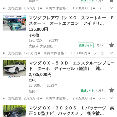
8月1日
提携サイト
姫路市
■ 支払総額: 189.9万円 ■ 車両本体価格： 1,738,000 円 ■ メーカ
ー名： マツダ ■ 車種名： ＭＡＺＤＡ３ファストバック ■ グレ
兵庫
姫路市
マツダ
マツダ フレアワゴン ＸＧ スマートキー Ｐ
ード名： １５Ｓツーリング 純正ＳＤナビ バックカメラ 衝突被
スタート オートエアコン アイドリ…
害軽減シ...
135,000円
その他
126,722km
2013年
5月17日
提携サイト
大阪府 大阪狭山市
■ 支払総額: 19.8万円 ■ 車両本体価格： 135,000 円 ■ メーカー
名： マツダ ■ 車種名： フレアワゴン ■ グレード名： ＸＧ
大阪
大阪狭山市
その他
マツダ ＣＸ－５ ＸＤ エクスクルーシブモー
スマートキー Ｐスタート オートエアコン アイドリングストッ
ド ターボ ディーゼル（軽油） 純…
プ ＥＴＣ ■...
2,735,000円
CX-5
23,900km
2023年
8月1日
提携サイト
姫路市
■ 支払総額: 289.9万円 ■ 車両本体価格： 2,735,000 円 ■ メーカ
ー名： マツダ ■ 車種名： ＣＸ－５ ■ グレード名： ＸＤ エ
兵庫
姫路市
CX-5
マツダ ＣＸ－３０ ２０Ｓ Ｌパッケージ 純
クスクルーシブモード ターボ ディーゼル（軽油） 純正１０イン
正１０型ナビ バックカメラ 衝突被…
チナビ ...