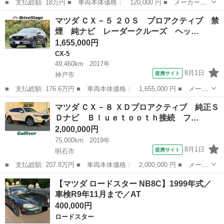
■ 支払総額: 18万円 ■ 車両本体価格： 120,000 円 ■ メーカー
名： マツダ ■ 車種名： キャロル ■ グレード名： ＧＩＩ ■
大阪
豊中市
その他
マツダ ＣＸ－５ ２０Ｓ プロアクティブ 禁
排気量： 660cc ■ ドア枚数： 5D ■ ミッション： インパネAT ...
煙 純ナビ レーダークルーズ ヘッ…
1,655,000円
CX-5
49,460km
2017年
8月1日
提携サイト
神戸市
■ 支払総額: 176.6万円 ■ 車両本体価格： 1,655,000 円 ■ メーカ
ー名： マツダ ■ 車種名： ＣＸ－５ ■ グレード名： ２０Ｓ
兵庫
神戸市
CX-5
マツダ ＣＸ－８ ＸＤプロアクティブ 純正Ｓ
プロアクティブ 禁煙 純ナビ レーダークルーズ ヘッドアップ
Ｄナビ Ｂｌｕｅｔｏｏｔｈ接続 フ…
Ｄ フルセ...
2,000,000円
75,000km
2019年
8月1日
提携サイト
明石市
■ 支払総額: 207.8万円 ■ 車両本体価格： 2,000,000 円 ■ メーカ
ー名： マツダ ■ 車種名： ＣＸ－８ ■ グレード名： ＸＤプロ
兵庫
明石市
マツダ
【マツダ ロードスター NB8C】1999年式／
アクティブ 純正ＳＤナビ Ｂｌｕｅｔｏｏｔｈ接続 フルセグＴ
車検R9年11月まで／AT
Ｖ Ａｐｐ...
400,000円
ロードスター