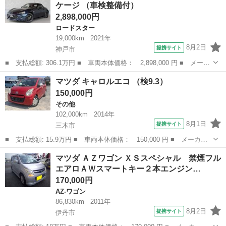
ケージ （車検整備付）
ークルー...
2,898,000円
ロードスター
19,000km
2021年
8月2日
提携サイト
神戸市
■ 支払総額: 306.1万円 ■ 車両本体価格： 2,898,000 円 ■ メーカ
ー名： マツダ ■ 車種名： ロードスター ■ グレード名： １．
兵庫
神戸市
ロードスター
マツダ キャロルエコ （検9.3）
５ Ｓ レザーパッケージ ■ 排気量： 1500cc ■ ドア枚数： ...
150,000円
その他
102,000km
2014年
8月1日
提携サイト
三木市
■ 支払総額: 15.9万円 ■ 車両本体価格： 150,000 円 ■ メーカー
名： マツダ ■ 車種名： キャロルエコ ■ グレード名： ■ 排
兵庫
三木市
その他
マツダ ＡＺワゴン ＸＳスペシャル 禁煙フル
気量： 660cc ■ ドア枚数： 5D ■ ミッション： CVT ■ ...
エアロＡＷスマートキー２本エンジン…
170,000円
AZ-ワゴン
86,830km
2011年
8月2日
提携サイト
伊丹市