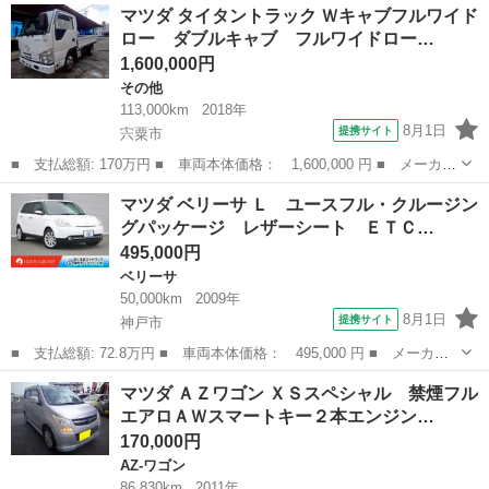
兵庫
姫路市
CX-5
マツダ タイタントラック Ｗキャブフルワイド
アクティブ ターボ ディーゼル（軽油） 純正ＳＤナビ バックカ
ロー ダブルキャブ フルワイドロー…
メラ 衝突...
1,600,000円
その他
113,000km
2018年
8月1日
提携サイト
宍粟市
■ 支払総額: 170万円 ■ 車両本体価格： 1,600,000 円 ■ メーカー
名： マツダ ■ 車種名： タイタントラック ■ グレード名： Ｗ
兵庫
宍粟市
その他
マツダ ベリーサ Ｌ ユースフル・クルージン
キャブフルワイドロー ダブルキャブ フルワイドロー ＤＸ ディ
グパッケージ レザーシート ＥＴＣ…
ーゼルター...
495,000円
ベリーサ
50,000km
2009年
8月1日
提携サイト
神戸市
■ 支払総額: 72.8万円 ■ 車両本体価格： 495,000 円 ■ メーカー
名： マツダ ■ 車種名： ベリーサ ■ グレード名： Ｌ ユース
兵庫
神戸市
ベリーサ
マツダ ＡＺワゴン ＸＳスペシャル 禁煙フル
フル・クルージングパッケージ レザーシート ＥＴＣ ★ユースフ
エアロＡＷスマートキー２本エンジン…
ルパッケージ...
170,000円
AZ-ワゴン
86,830km
2011年