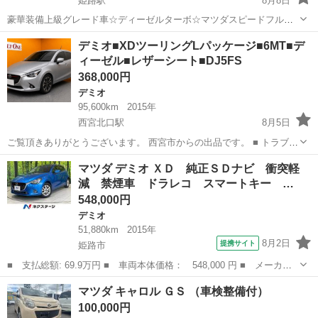
姫路駅
8月8日
豪華装備上級グレード車☆ディーゼルターボ☆マツダスピードフルエ
アロ☆ヘッドアップディスプレイ☆パドルシフト☆純正ナビ☆フルセ
兵庫
姫路市
姫路駅
デミオ
デミオ■XDツーリングLパッケージ■6MT■デ
グTV！Bluetoothオーディオ！車検令和9年3月16日迄☆レザーシート☆
ィーゼル■レザーシート■DJ5FS
シートヒーター☆バック...
368,000円
デミオ
95,600km
2015年
西宮北口駅
8月5日
ご覧頂きありがとうございます。 西宮市からの出品です。 ■ トラブル
防止の為、即購入はおやめください。 必ず現車確認の上、ご納得して
兵庫
西宮市
西宮北口駅
デミオ
マツダ デミオ ＸＤ 純正ＳＤナビ 衝突軽
頂いてからご購入をお願い致します。 投稿内容などの質問は、コメン
減 禁煙車 ドラレコ スマートキー …
トでお問い合わせください。...
548,000円
デミオ
51,880km
2015年
8月2日
提携サイト
姫路市
■ 支払総額: 69.9万円 ■ 車両本体価格： 548,000 円 ■ メーカー
名： マツダ ■ 車種名： デミオ ■ グレード名： ＸＤ 純正Ｓ
兵庫
姫路市
デミオ
マツダ キャロル ＧＳ （車検整備付）
Ｄナビ 衝突軽減 禁煙車 ドラレコ スマートキー 純正１５イン
100,000円
チアルミ Ｂ...