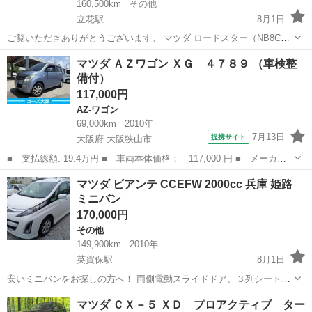
160,500km
その他
立花駅
8月1日
ご覧いただきありがとうございます。 マツダ ロードスター（NB8C）
の出品です。 車両整理のため出品いたします。 【車両情報】 ・メー
兵庫
尼崎市
立花駅
ロードスター
マツダ ＡＺワゴン ＸＧ ４７８９ （車検整
カー：マツダ ・車種：ロードスター ・型式：NB8C ・年式：1999年式
備付）
・ミッショ...
117,000円
AZ-ワゴン
69,000km
2010年
7月13日
提携サイト
大阪府 大阪狭山市
■ 支払総額: 19.4万円 ■ 車両本体価格： 117,000 円 ■ メーカー
名： マツダ ■ 車種名： ＡＺワゴン ■ グレード名： ＸＧ ４
大阪
大阪狭山市
AZ-ワゴン
マツダ ビアンテ CCEFW 2000cc 兵庫 姫路
７８９ ■ 排気量： 660cc ■ ドア枚数： 5D ■ ミッション： ...
ミニバン
170,000円
その他
149,900km
2010年
英賀保駅
8月1日
安いミニバンをお探しの方へ！ 両側電動スライドドア、３列シート８
人乗り 検査なし、一時抹消渡し リサイクル預託金 別途￥14,210 検
兵庫
姫路市
英賀保駅
その他
マツダ ＣＸ－５ ＸＤ プロアクティブ ター
査渡しは相談 年式 平成22年9月 走行 149,900km エア...