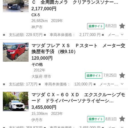
Ｃ 全周囲カメラ クリアランスソナー…
メーカー...
2,177,000円
CX-5
26,682km
2019年
8月2日
提携サイト
神戸市
■ 支払総額: 229.9万円 ■ 車両本体価格： 2,177,000 円 ■ メーカ
ー名： マツダ ■ 車種名： ＣＸ－５ ■ グレード名： ＸＤ Ｌ
兵庫
神戸市
CX-5
マツダ フレア ＸＳ Ｐスタート メーター交
パッケージ ＥＴＣ 全周囲カメラ クリアランスソナー オートク
換歴有予済 （検9.10）
ルーズコ...
120,000円
その他
2012年
7月25日
提携サイト
大阪府 堺市
■ 支払総額: 17万円 ■ 車両本体価格： 120,000 円 ■ メーカー
名： マツダ ■ 車種名： フレア ■ グレード名： ＸＳ Ｐスタ
大阪
堺市
その他
マツダ ＣＸ－６０ ＸＤ エクスクルーシブモ
ート メーター交換歴有予済 ■ 排気量： 660cc ■ ドア枚数：
ード ドライバーパーソナライゼーシ…
5D ■...
3,455,000円
15,336km
2023年
8月1日
提携サイト
伊丹市
■ 支払総額: 358.8万円 ■ 車両本体価格： 3,455,000 円 ■ メーカ