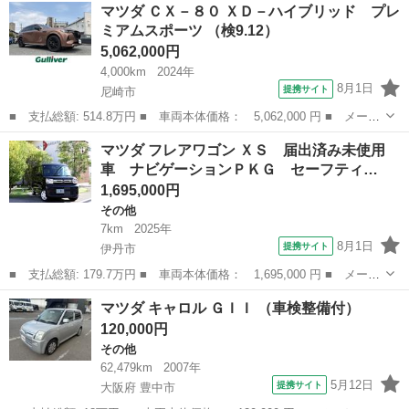
兵庫
姫路市
デミオ
マツダ ＣＸ－８０ ＸＤ－ハイブリッド プレ
ボ ディーゼル（軽油） 純正ＳＤナビ バックカメラ 衝突被害軽
ミアムスポーツ （検9.12）
減システム 禁...
5,062,000円
4,000km
2024年
8月1日
提携サイト
尼崎市
■ 支払総額: 514.8万円 ■ 車両本体価格： 5,062,000 円 ■ メーカ
ー名： マツダ ■ 車種名： ＣＸ－８０ ■ グレード名： ＸＤ－
兵庫
尼崎市
マツダ
マツダ フレアワゴン ＸＳ 届出済み未使用
ハイブリッド プレミアムスポーツ ■ 排気量： 3300cc ■ ドア...
車 ナビゲーションＰＫＧ セーフティ…
1,695,000円
その他
7km
2025年
8月1日
提携サイト
伊丹市
■ 支払総額: 179.7万円 ■ 車両本体価格： 1,695,000 円 ■ メーカ
ー名： マツダ ■ 車種名： フレアワゴン ■ グレード名： Ｘ
兵庫
伊丹市
その他
マツダ キャロル ＧＩＩ （車検整備付）
Ｓ 届出済み未使用車 ナビゲーションＰＫＧ セーフティプラスＰ
120,000円
ＫＧ 純正...
その他
62,479km
2007年
5月12日
提携サイト
大阪府 豊中市