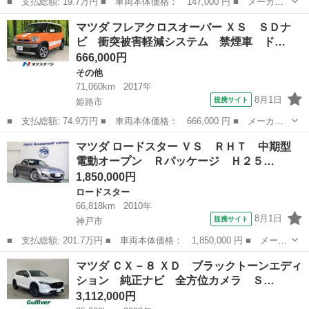
■ 支払総額: 19.7万円 ■ 車両本体価格： 147,000 円 ■ メーカー
名： マツダ ■ 車種名： キャロルエコ ■ グレード名： ＥＣＯ
大阪
大阪狭山市
その他
マツダ フレアクロスオーバー ＸＳ ＳＤナ
－Ｌ １９９２ ■ 排気量： 660cc ■ ドア枚数： 5D ■ ミッシ...
ビ 衝突被害軽減システム 禁煙車 ド…
666,000円
その他
71,060km
2017年
8月1日
提携サイト
姫路市
■ 支払総額: 74.9万円 ■ 車両本体価格： 666,000 円 ■ メーカー
名： マツダ ■ 車種名： フレアクロスオーバー ■ グレード
兵庫
姫路市
その他
マツダ ロードスター ＶＳ ＲＨＴ 中期型
名： ＸＳ ＳＤナビ 衝突被害軽減システム 禁煙車 ドラレコ
電動オープン Ｒパッケージ Ｈ２５…
スマートキー Ｈ...
1,850,000円
ロードスター
66,818km
2010年
8月1日
提携サイト
神戸市
■ 支払総額: 201.7万円 ■ 車両本体価格： 1,850,000 円 ■ メーカ
ー名： マツダ ■ 車種名： ロードスター ■ グレード名： Ｖ
兵庫
神戸市
ロードスター
マツダ ＣＸ－８ ＸＤ ブラックトーンエディ
Ｓ ＲＨＴ 中期型 電動オープン Ｒパッケージ Ｈ２５年－Ｒ７
ション 純正ナビ 全方位カメラ Ｓ…
年整備記録...
3,112,000円