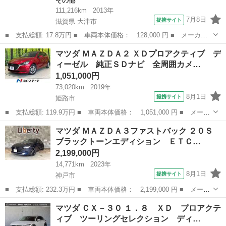
その他
111,216km
2013年
7月8日
提携サイト
滋賀県 大津市
■ 支払総額: 17.8万円 ■ 車両本体価格： 128,000 円 ■ メーカー
名： マツダ ■ 車種名： フレア ■ グレード名： ＸＳ ナビ
滋賀
大津市
その他
マツダ ＭＡＺＤＡ２ ＸＤプロアクティブ デ
フルセグＴＶ Ｂｌｕｅｔｏｏｔｈ ＥＴＣ ■ 排気量： 660cc ■
ィーゼル 純正ＳＤナビ 全周囲カメ…
ド...
1,051,000円
73,020km
2019年
8月1日
提携サイト
姫路市
■ 支払総額: 119.9万円 ■ 車両本体価格： 1,051,000 円 ■ メーカ
ー名： マツダ ■ 車種名： ＭＡＺＤＡ２ ■ グレード名： ＸＤ
兵庫
姫路市
マツダ
マツダ ＭＡＺＤＡ３ファストバック ２０Ｓ
プロアクティブ ディーゼル 純正ＳＤナビ 全周囲カメラ 衝突被
ブラックトーンエディション ＥＴＣ…
害軽減シ...
2,199,000円
14,771km
2023年
8月1日
提携サイト
神戸市
■ 支払総額: 232.3万円 ■ 車両本体価格： 2,199,000 円 ■ メーカ
ー名： マツダ ■ 車種名： ＭＡＺＤＡ３ファストバック ■ グレ
兵庫
神戸市
マツダ
マツダ ＣＸ－３０ １．８ ＸＤ プロアクテ
ード名： ２０Ｓ ブラックトーンエディション ＥＴＣ 全周囲カ
ィブ ツーリングセレクション ディ…
メラ ク...