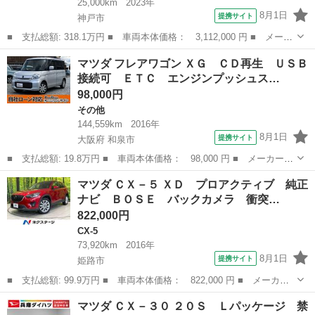
25,000km
2023年
8月1日
提携サイト
神戸市
■ 支払総額: 318.1万円 ■ 車両本体価格： 3,112,000 円 ■ メーカ
ー名： マツダ ■ 車種名： ＣＸ－８ ■ グレード名： ＸＤ ブ
兵庫
神戸市
マツダ
マツダ フレアワゴン ＸＧ ＣＤ再生 ＵＳＢ
ラックトーンエディション 純正ナビ 全方位カメラ ＳＢＳ／ＳＣ
接続可 ＥＴＣ エンジンプッシュス…
ＢＳ レ...
98,000円
その他
144,559km
2016年
8月1日
提携サイト
大阪府 和泉市
■ 支払総額: 19.8万円 ■ 車両本体価格： 98,000 円 ■ メーカー
名： マツダ ■ 車種名： フレアワゴン ■ グレード名： ＸＧ
大阪
和泉市
その他
マツダ ＣＸ－５ ＸＤ プロアクティブ 純正
ＣＤ再生 ＵＳＢ接続可 ＥＴＣ エンジンプッシュスタート スラ
ナビ ＢＯＳＥ バックカメラ 衝突…
イドドア オー...
822,000円
CX-5
73,920km
2016年
8月1日
提携サイト
姫路市
■ 支払総額: 99.9万円 ■ 車両本体価格： 822,000 円 ■ メーカー
名： マツダ ■ 車種名： ＣＸ－５ ■ グレード名： ＸＤ プロ
兵庫
姫路市
CX-5
マツダ ＣＸ－３０ ２０Ｓ Ｌパッケージ 禁
アクティブ 純正ナビ ＢＯＳＥ バックカメラ 衝突被害軽減シス