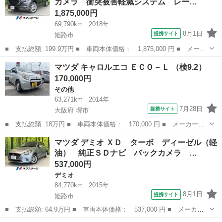
カメラ 衝突被害軽減システム レー…
ラ サイド...
1,875,000円
69,790km
2018年
8月1日
提携サイト
姫路市
■ 支払総額: 199.9万円 ■ 車両本体価格： 1,875,000 円 ■ メーカ
ー名： マツダ ■ 車種名： ＣＸ－８ ■ グレード名： ＸＤプロ
兵庫
姫路市
マツダ
マツダ キャロルエコ ＥＣＯ－Ｌ （検9.2）
アクティブ 全周囲カメラ 衝突被害軽減システム レーダークルー
170,000円
ズ パワ...
その他
63,271km
2014年
7月28日
提携サイト
大阪府 堺市
■ 支払総額: 18万円 ■ 車両本体価格： 170,000 円 ■ メーカー
名： マツダ ■ 車種名： キャロルエコ ■ グレード名： ＥＣＯ
大阪
堺市
その他
マツダ デミオ ＸＤ ターボ ディーゼル（軽
－Ｌ ■ 排気量： 660cc ■ ドア枚数： 5D ■ ミッション：
油） 純正ＳＤナビ バックカメラ …
CVT...
537,000円
デミオ
84,770km
2015年
8月1日
提携サイト
姫路市
■ 支払総額: 64.9万円 ■ 車両本体価格： 537,000 円 ■ メーカー
名： マツダ ■ 車種名： デミオ ■ グレード名： ＸＤ ター