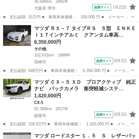
36,690km
2005年
7月22日
提携サイト
大阪府 堺市
■ 支払総額: 15万円 ■ 車両本体価格： 100,000 円 ■ メーカー
名： マツダ ■ 車種名： ＡＺワゴン ■ グレード名： ＦＸ－Ｓ
大阪
堺市
AZ-ワゴン
マツダ ＲＸ－７ タイプＲＳ ５型 ＥＮＫＥ
スペシャル アルミキーレスエアロ ■ 排気量： 660cc ■ ドア枚
Ｉ１７インチアルミ クアンタム車高…
数： 5...
6,350,000円
その他
102,631km
1999年
8月2日
提携サイト
尼崎市
■ 支払総額: 648万円 ■ 車両本体価格： 6,350,000 円 ■ メーカー
名： マツダ ■ 車種名： ＲＸ－７ ■ グレード名： タイプＲ
兵庫
尼崎市
その他
マツダ ＣＸ－５ ＸＤ プロアクティブ 純正
Ｓ ５型 ＥＮＫＥＩ１７インチアルミ クアンタム車高調 フジツ
ナビ バックカメラ 衝突軽減システ…
ボマフラー ...
1,420,000円
CX-5
82,300km
2017年
8月2日
提携サイト
姫路市
■ 支払総額: 159.9万円 ■ 車両本体価格： 1,420,000 円 ■ メーカ
ー名： マツダ ■ 車種名： ＣＸ－５ ■ グレード名： ＸＤ プ
兵庫
姫路市
CX-5
マツダ ロードスター １．５ Ｓ レザーパッ
ロアクティブ 純正ナビ バックカメラ 衝突軽減システム レーダ