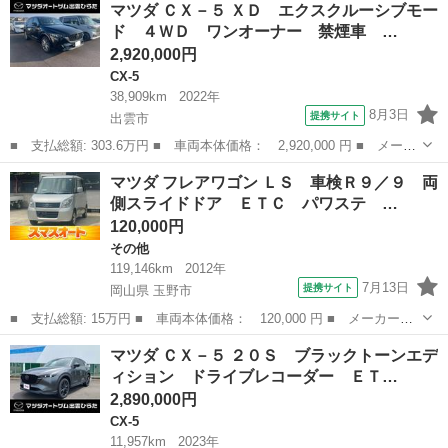
マツダ ＣＸ－５ ＸＤ エクスクルーシブモー
ロアクティブ ディーゼル ４ＷＤ フルセグ メモリーナビ ＤＶ
ド ４ＷＤ ワンオーナー 禁煙車 …
Ｄ再生 ...
2,920,000円
CX-5
38,909km
2022年
8月3日
提携サイト
出雲市
■ 支払総額: 303.6万円 ■ 車両本体価格： 2,920,000 円 ■ メーカ
ー名： マツダ ■ 車種名： ＣＸ－５ ■ グレード名： ＸＤ エ
島根
出雲市
CX-5
マツダ フレアワゴン ＬＳ 車検Ｒ９／９ 両
クスクルーシブモード ４ＷＤ ワンオーナー 禁煙車 運転席助手
側スライドドア ＥＴＣ パワステ …
席シート...
120,000円
その他
119,146km
2012年
7月13日
提携サイト
岡山県 玉野市
■ 支払総額: 15万円 ■ 車両本体価格： 120,000 円 ■ メーカー
名： マツダ ■ 車種名： フレアワゴン ■ グレード名： ＬＳ
岡山
玉野市
その他
マツダ ＣＸ－５ ２０Ｓ ブラックトーンエデ
車検Ｒ９／９ 両側スライドドア ＥＴＣ パワステ スペア
ィション ドライブレコーダー ＥＴ…
キー ■ 排気量...
2,890,000円
CX-5
11,957km
2023年