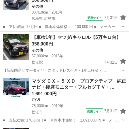
100,000円
ルセグテ...
その他
83,418km
2013年
7月31日
提携サイト
広島県 広島市
■ 支払総額: 17万円 ■ 車両本体価格： 100,000 円 ■ メーカー
名： マツダ ■ 車種名： キャロル ■ グレード名： ＧＳ ■ 排
広島
広島市
その他
【車検1年】マツダ/キャロル【5万キロ台】
気量： 660cc ■ ドア枚数： 5D ■ ミッション： AT4速 ■ 店...
358,000円
その他
57,900km
2015年
松江駅
7月31日
【新品国産サマータイヤ・スタッドレス付き・1年点検済・
Bluetooth】 【車検代金/整備費/保安基準検査料分を月単位でお値引
島根
松江市
松江駅
その他
キャロル
マツダ ＣＸ－５ ＸＤ プロアクティブ 純正
き】 390000→358000 マツダ/キャロル2015年式の中古車を出品しま
ナビ・後席モニター・フルセグＴＶ・…
す。 ...
1,691,000円
CX-5
78,000km
2019年
7月31日
提携サイト
松江市
■ 支払総額: 176.8万円 ■ 車両本体価格： 1,691,000 円 ■ メーカ
ー名： マツダ ■ 車種名： ＣＸ－５ ■ グレード名： ＸＤ プ
島根
松江市
CX-5