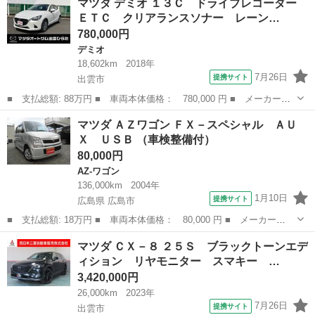
マツダ デミオ １３Ｃ ドライブレコーダー
ド名： インダストリアルクラシック 禁煙車 運転席助手席シート
ＥＴＣ クリアランスソナー レーン…
ヒーター...
780,000円
デミオ
18,602km
2018年
7月26日
提携サイト
出雲市
■ 支払総額: 88万円 ■ 車両本体価格： 780,000 円 ■ メーカー
名： マツダ ■ 車種名： デミオ ■ グレード名： １３Ｃ ドラ
島根
出雲市
デミオ
マツダ ＡＺワゴン ＦＸ－スペシャル ＡＵ
イブレコーダー ＥＴＣ クリアランスソナー レーンアシスト 衝
Ｘ ＵＳＢ （車検整備付）
突被害軽減システ...
80,000円
AZ-ワゴン
136,000km
2004年
1月10日
提携サイト
広島県 広島市
■ 支払総額: 18万円 ■ 車両本体価格： 80,000 円 ■ メーカー
名： マツダ ■ 車種名： ＡＺワゴン ■ グレード名： ＦＸ－ス
広島
広島市
AZ-ワゴン
マツダ ＣＸ－８ ２５Ｓ ブラックトーンエデ
ペシャル ＡＵＸ ＵＳＢ ■ 排気量： 660cc ■ ドア枚数： 5D
ィション リヤモニター スマキー …
■ ミ...
3,420,000円
26,000km
2023年
7月26日
提携サイト
出雲市