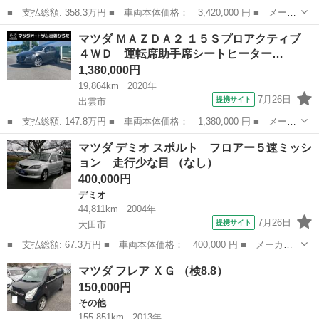
■ 支払総額: 358.3万円 ■ 車両本体価格： 3,420,000 円 ■ メーカ
ー名： マツダ ■ 車種名： ＣＸ－８ ■ グレード名： ２５Ｓ
島根
出雲市
マツダ
マツダ ＭＡＺＤＡ２ １５Ｓプロアクティブ
ブラックトーンエディション リヤモニター スマキー クルーズコ
４ＷＤ 運転席助手席シートヒーター…
ントロー...
1,380,000円
19,864km
2020年
7月26日
提携サイト
出雲市
■ 支払総額: 147.8万円 ■ 車両本体価格： 1,380,000 円 ■ メーカ
ー名： マツダ ■ 車種名： ＭＡＺＤＡ２ ■ グレード名： １５
島根
出雲市
マツダ
マツダ デミオ スポルト フロアー５速ミッシ
Ｓプロアクティブ ４ＷＤ 運転席助手席シートヒーター パーキン
ョン 走行少な目 （なし）
グセンサ...
400,000円
デミオ
44,811km
2004年
7月26日
提携サイト
大田市
■ 支払総額: 67.3万円 ■ 車両本体価格： 400,000 円 ■ メーカー
名： マツダ ■ 車種名： デミオ ■ グレード名： スポルト フ
島根
大田市
デミオ
マツダ フレア ＸＧ （検8.8）
ロアー５速ミッション 走行少な目 ■ 排気量： 1500cc ■ ドア枚
150,000円
数...
その他
155,851km
2013年