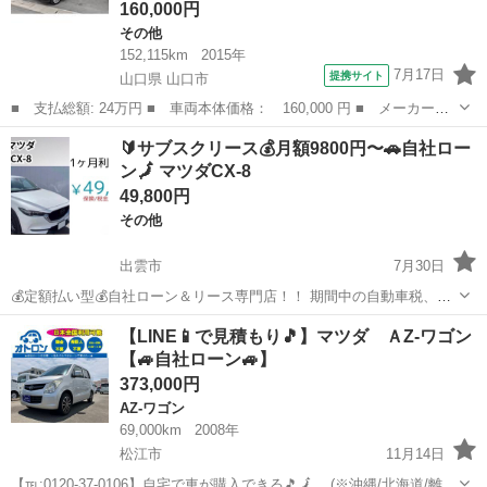
160,000円
その他
152,115km
2015年
7月17日
提携サイト
山口県 山口市
■ 支払総額: 24万円 ■ 車両本体価格： 160,000 円 ■ メーカー
名： マツダ ■ 車種名： フレア ■ グレード名： ＨＳ ＴＶ
山口
山口市
その他
🔰サブスクリース💰月額9800円〜🚗自社ロー
衝突被害軽減システム オートライト スマートキー アイドリング
ン🗾 マツダCX-8
ストップ シート...
49,800円
その他
出雲市
7月30日
💰定額払い型💰自社ローン＆リース専門店！！ 期間中の自動車税、車
検費用、任意保険を全部コミコミ定額払いでお乗りいただけます。 契
島根
出雲市
その他
車両
【LINE📱で見積もり🎵】マツダ ＡZ-ワゴン
約に必要なのは免許証だけ❗️ メンテナンス・車検付きで即日納車可能で
【🚙自社ローン🚙】
す 🎵 今まで以下...
373,000円
AZ-ワゴン
69,000km
2008年
松江市
11月14日
【℡:0120-37-0106】自宅で車が購入できる🎵🗾 (※沖縄/北海道/離島