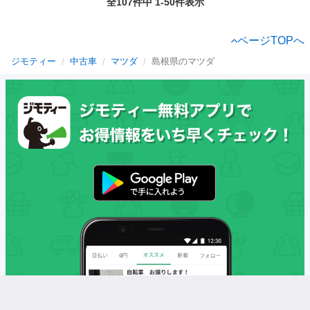
全107件中 1-50件表示
ページTOPへ
ジモティー
中古車
マツダ
島根県のマツダ