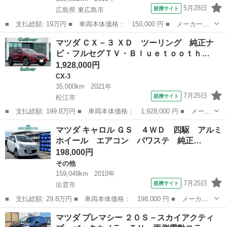
5月28日
提携サイト
広島県 東広島市
■ 支払総額: 19万円 ■ 車両本体価格： 150,000 円 ■ メーカー
名： マツダ ■ 車種名： フレア ■ グレード名： ＸＧ ■ 排気
広島
東広島市
その他
マツダ ＣＸ－３ ＸＤ ツーリング 純正ナ
量： 660cc ■ ドア枚数： 5D ■ ミッション： インパネAT ■ ...
ビ・フルセグＴＶ・Ｂｌｕｅｔｏｏｔｈ…
1,928,000円
CX-3
35,000km
2021年
7月25日
提携サイト
松江市
■ 支払総額: 199.8万円 ■ 車両本体価格： 1,928,000 円 ■ メーカ
ー名： マツダ ■ 車種名： ＣＸ－３ ■ グレード名： ＸＤ ツ
島根
松江市
CX-3
マツダ キャロル ＧＳ ４ＷＤ 四駆 アルミ
ーリング 純正ナビ・フルセグＴＶ・Ｂｌｕｅｔｏｏｔｈ・全方位カ
ホイール エアコン パワステ 純正…
メラ・追...
198,000円
その他
159,049km
2010年
7月25日
提携サイト
出雲市
■ 支払総額: 29.8万円 ■ 車両本体価格： 198,000 円 ■ メーカー
名： マツダ ■ 車種名： キャロル ■ グレード名： ＧＳ ４Ｗ
島根
出雲市
その他
マツダ プレマシー ２０Ｓ－スカイアクティ
Ｄ 四駆 アルミホイール エアコン パワステ 純正オーディオ