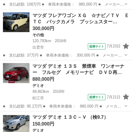
■ 支払総額: 108万円 ■ 車両本体価格： 980,000 円 ■ メーカー
名： マツダ ■ 車種名： アクセラスポーツ ■ グレード名： ２
島根
松江市
アクセラ
マツダ フレアワゴン ＸＧ ☆ナビ／ＴＶ Ｅ
０Ｓツーリング Ｌパッケージ ６速ＭＴ 車高調 社外マフラー
ＴＣ バックカメラ プッシュスター…
ＢＯＳＥ 黒革...
300,000円
その他
120,793km
2016年
7月23日
提携サイト
出雲市
■ 支払総額: 37万円 ■ 車両本体価格： 300,000 円 ■ メーカー
名： マツダ ■ 車種名： フレアワゴン ■ グレード名： ＸＧ
島根
出雲市
その他
マツダ デミオ １３Ｓ 禁煙車 ワンオーナ
☆ナビ／ＴＶ ＥＴＣ バックカメラ プッシュスタート スマート
ー フルセグ メモリーナビ ＤＶＤ再…
キー オートエア...
880,000円
デミオ
49,863km
2018年
7月21日
提携サイト
松江市
■ 支払総額: 95.2万円 ■ 車両本体価格： 880,000 円 ■ メーカー
名： マツダ ■ 車種名： デミオ ■ グレード名： １３Ｓ 禁煙
島根
松江市
デミオ
マツダ デミオ １３Ｃ－Ｖ （検9.7）
車 ワンオーナー フルセグ メモリーナビ ＤＶＤ再生 ミュージ
150,000円
ックプレイヤ...
デミオ