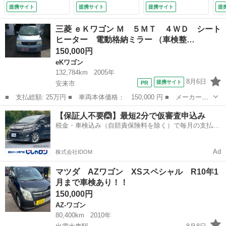
位モニター☆ＬＥＤ
ートキー☆プッシュ
ス
提携サイト
提携サイト
提携サイト
提
オートライト☆スマ
スタート☆オートエ
ア
ートキー☆プッシュ
アコン☆シートヒー
グ
三菱 ｅＫワゴン Ｍ ５ＭＴ ４ＷＤ シート
スタート☆前席シー
ター☆助手席下収納
ヒ
ヒーター 電動格納ミラー （車検整…
トヒーター☆アイド
☆オートライト☆デ
収
150,000円
リングストップ☆デ
ュアルセンサーブレ
☆
ュアルカメラブレー
ーキサポート☆ＥＴ
ブ
eKワゴン
キサポート☆ＥＴＣ
Ｃ☆ベンチシート☆
Ｅ
132,784km
2005年
☆１５ＡＷ☆走行
電格ミラー☆試乗Ｏ
万
8月6日
提携サイト
安来市
２．０万Ｋ☆試乗Ｏ
Ｋ （なし）
（
■ 支払総額: 25万円 ■ 車両本体価格： 150,000 円 ■ メーカー
Ｋ （検10.2）
名： 三菱 ■ 車種名： ｅＫワゴン ■ グレード名： Ｍ ５Ｍ
島根
安来市
eKワゴン
ワゴン
【保証人不要🙆】最短2分で仮審査申込み
Ｔ ４ＷＤ シートヒーター 電動格納ミラー ■ 排気量： 660cc
税金・車検込み（自賠責保険料を除く）で毎月の支払額
■ ドア枚...
は一定の自社ローン🚗
Ad
株式会社IDOM
マツダ AZワゴン XSスペシャル R10年1
月まで車検あり！！
150,000円
AZ-ワゴン
80,400km
2010年