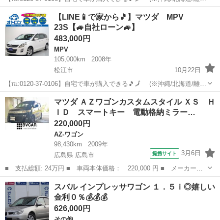
除く) 今回のお車の詳細はこちらから↓仮審査もできます◎
島根
松江市
AZ-ワゴン
オトロン
【LINE📱で家から🎵】マツダ MPV
https://www.otoron.jp/lists/detail?ca...
23S【🚙自社ローン🚙】
483,000円
MPV
105,000km
2008年
松江市
10月22日
【℡:0120-37-0106】自宅で車が購入できる🎵🗾 (※沖縄/北海道/離島
除く) 今回のお車の詳細はこちらから↓仮審査も◎
島根
松江市
MPV
オトロン
マツダ ＡＺワゴンカスタムスタイル ＸＳ Ｈ
https://www.otoron.jp/lists/detail?carno=...
ＩＤ スマートキー 電動格納ミラー…
220,000円
AZ-ワゴン
98,430km
2009年
3月6日
提携サイト
広島県 広島市
■ 支払総額: 24万円 ■ 車両本体価格： 220,000 円 ■ メーカー
名： マツダ ■ 車種名： ＡＺワゴンカスタムスタイル ■ グレー
広島
広島市
AZ-ワゴン
スバル インプレッサワゴン １．５ｉ◎嬉しい
ド名： ＸＳ ＨＩＤ スマートキー 電動格納ミラー ベンチシー
金利０％💰💰💰
ト ＣＶＴ 盗難...
626,000円
その他