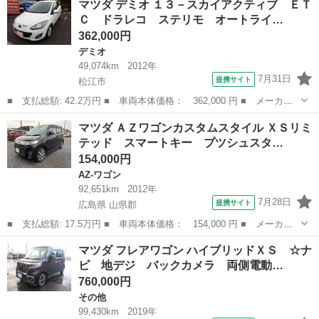
マツダ デミオ １３－スカイアクティブ ＥＴ
ロアクティブ 純正ナビ・後席モニター・フルセグＴＶ・バックカメ
Ｃ ドラレコ ステリモ オートライ…
ラ・ＥＴ...
362,000円
デミオ
49,074km
2012年
7月31日
提携サイト
松江市
■ 支払総額: 42.2万円 ■ 車両本体価格： 362,000 円 ■ メーカー
名： マツダ ■ 車種名： デミオ ■ グレード名： １３－スカイ
島根
松江市
デミオ
マツダ ＡＺワゴンカスタムスタイル ＸＳリミ
アクティブ ＥＴＣ ドラレコ ステリモ オートライト フォグラ
テッド スマートキー プツシュスタ…
ンプ ＦＭ／...
154,000円
AZ-ワゴン
92,651km
2012年
7月28日
提携サイト
広島県 山県郡
■ 支払総額: 17.5万円 ■ 車両本体価格： 154,000 円 ■ メーカー
名： マツダ ■ 車種名： ＡＺワゴンカスタムスタイル ■ グレー
広島
山県郡
AZ-ワゴン
マツダ フレアワゴン ハイブリッドＸＳ ☆ナ
ド名： ＸＳリミテッド スマートキー プツシュスタート ナビ
ビ 地デジ バックカメラ 両側電動…
ＴＶ ＥＴＣ...
760,000円
その他
99,430km
2019年