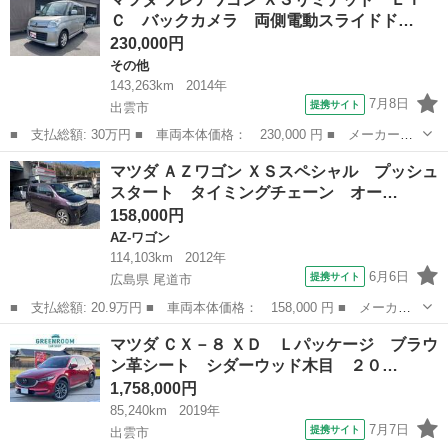
ワイドロー ３０００ディーゼルターボ １．５ｔ ワイドロー ５
Ｃ バックカメラ 両側電動スライドド…
ＭＴ ワ...
230,000円
その他
143,263km
2014年
7月8日
提携サイト
出雲市
■ 支払総額: 30万円 ■ 車両本体価格： 230,000 円 ■ メーカー
名： マツダ ■ 車種名： フレアワゴン ■ グレード名： ＸＳリ
島根
出雲市
その他
マツダ ＡＺワゴン ＸＳスペシャル プッシュ
ミテッド ＥＴＣ バックカメラ 両側電動スライドドア ナビ 衝
スタート タイミングチェーン オー…
突被害軽減システ...
158,000円
AZ-ワゴン
114,103km
2012年
6月6日
提携サイト
広島県 尾道市
■ 支払総額: 20.9万円 ■ 車両本体価格： 158,000 円 ■ メーカー
名： マツダ ■ 車種名： ＡＺワゴン ■ グレード名： ＸＳスペ
広島
尾道市
AZ-ワゴン
マツダ ＣＸ－８ ＸＤ Ｌパッケージ ブラウ
シャル プッシュスタート タイミングチェーン オートエアコン
ン革シート シダーウッド木目 ２０…
社外ナビ Ｅ...
1,758,000円
85,240km
2019年
7月7日
提携サイト
出雲市