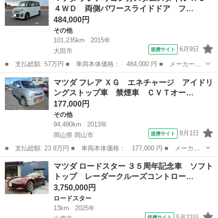
４ＷＤ 両側パワースライドドア フ…
テ ３方開 ＡＭ...
484,000円
その他
101,235km
2015年
6月9日
提携サイト
大田市
■ 支払総額: 57万円 ■ 車両本体価格： 484,000 円 ■ メーカー
名： マツダ ■ 車種名： フレアワゴンカスタムスタイル ■ グレ
島根
大田市
その他
マツダ フレア ＸＧ エネチャージ アイドリ
ード名： ＸＳ ４ＷＤ 両側パワースライドドア フルセグナビ
ングストップ車 禁煙車 ＣＶＴオー…
Ｂｌｕｅｔｏｏｔ...
177,000円
その他
94,490km
2013年
8月1日
提携サイト
岡山県 岡山市
■ 支払総額: 23.9万円 ■ 車両本体価格： 177,000 円 ■ メーカー
名： マツダ ■ 車種名： フレア ■ グレード名： ＸＧ エネチ
岡山
岡山市
その他
マツダ ロードスター ３５周年記念車 ソフト
ャージ アイドリングストップ車 禁煙車 ＣＶＴオートマチック
トップ レーダークルーズコントロー…
ＡＢＳ付き ...
3,750,000円
ロードスター
13km
2025年
5月22日
提携サイト