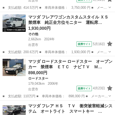
出雲市
■ 支払総額: 414.5万円 ■ 車両本体価格： 3,750,000 円 ■ メーカ
ー名： マツダ ■ 車種名： ロードスター ■ グレード名： ３５
島根
出雲市
ロードスター
マツダ フレアワゴンカスタムスタイル ＸＳ
周年記念車 ソフトトップ レーダークルーズコントロール ６Ｍ
禁煙車 純正全方位モニター 運転席…
Ｔ シート...
1,930,000円
その他
2,662km
2024年
5月16日
提携サイト
出雲市
■ 支払総額: 200.6万円 ■ 車両本体価格： 1,930,000 円 ■ メーカ
ー名： マツダ ■ 車種名： フレアワゴンカスタムスタイル ■ グ
島根
出雲市
その他
マツダ ロードスター ロードスター オープン
レード名： ＸＳ 禁煙車 純正全方位モニター 運転席助手席シー
カー 禁煙車 ＥＴＣ ナビＴＶ Ｍ…
トヒータ...
898,000円
ロードスター
179,043km
2006年
4月23日
提携サイト
出雲市
■ 支払総額: 110万円 ■ 車両本体価格： 898,000 円 ■ メーカー
名： マツダ ■ 車種名： ロードスター ■ グレード名： ロード
島根
出雲市
ロードスター
マツダ フレア ＨＳ ＴＶ 衝突被害軽減シス
スター オープンカー 禁煙車 ＥＴＣ ナビＴＶ ＭＴ Ｂｌ
テム オートライト スマートキー …
ｕｅｔｏｏｔｈ...