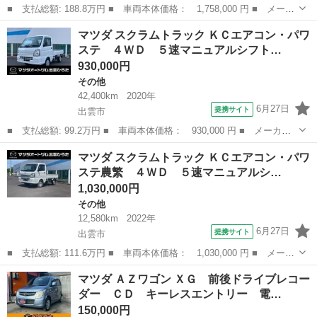
■ 支払総額: 188.8万円 ■ 車両本体価格： 1,758,000 円 ■ メーカ
ー名： マツダ ■ 車種名： ＣＸ－８ ■ グレード名： ＸＤ Ｌ
島根
出雲市
マツダ
マツダ スクラムトラック ＫＣエアコン・パワ
パッケージ ブラウン革シート シダーウッド木目 ２０２５年製１
ステ ４ＷＤ ５速マニュアルシフト…
１インチ...
930,000円
その他
42,400km
2020年
6月27日
提携サイト
出雲市
■ 支払総額: 99.2万円 ■ 車両本体価格： 930,000 円 ■ メーカー
名： マツダ ■ 車種名： スクラムトラック ■ グレード名： Ｋ
島根
出雲市
その他
マツダ スクラムトラック ＫＣエアコン・パワ
Ｃエアコン・パワステ ４ＷＤ ５速マニュアルシフト エアコン
ステ農繁 ４ＷＤ ５速マニュアルシ…
パワステ パ...
1,030,000円
その他
12,580km
2022年
6月27日
提携サイト
出雲市
■ 支払総額: 111.6万円 ■ 車両本体価格： 1,030,000 円 ■ メーカ
ー名： マツダ ■ 車種名： スクラムトラック ■ グレード名：
島根
出雲市
その他
マツダ ＡＺワゴン ＸＧ 前後ドライブレコー
ＫＣエアコン・パワステ農繁 ４ＷＤ ５速マニュアルシフト エア
ダー ＣＤ キーレスエントリー 電…
コン パ...
150,000円