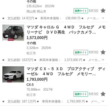
その他
135,612km
2013年
8月3日
提携サイト
岡山県 岡山市
■ 支払総額: 14.8万円 ■ 車両本体価格： 138,000 円 ■ メーカー
名： マツダ ■ 車種名： フレアワゴン ■ グレード名： ＸＧ
岡山
岡山市
その他
マツダ キャロル Ｇ ４ＷＤ フルセグ メモ
ナビＴＶ Ｂｌｕｅｔｏｏｔｈ バックカメラ ＥＴＣ 禁煙車 ス
リーナビ ＤＶＤ再生 バックカメラ…
マートキー２...
1,573,000円
その他
3,326km
2025年
8月3日
提携サイト
松江市
■ 支払総額: 163万円 ■ 車両本体価格： 1,573,000 円 ■ メーカー
名： マツダ ■ 車種名： キャロル ■ グレード名： Ｇ ４Ｗ
島根
松江市
その他
マツダ ＣＸ－５ ＸＤ プロアクティブ ディ
Ｄ フルセグ メモリーナビ ＤＶＤ再生 バックカメラ 衝突被害
ーゼル ４ＷＤ フルセグ メモリー…
軽減システム...
1,793,000円
CX-5
70,886km
2017年
8月3日
提携サイト
松江市
■ 支払総額: 187.1万円 ■ 車両本体価格： 1,793,000 円 ■ メーカ
ー名： マツダ ■ 車種名： ＣＸ－５ ■ グレード名： ＸＤ プ
島根
松江市
CX-5