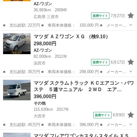
AZ-ワゴン
36,993km
2009年
7月27日
提携サイト
広島県 三原市
■ 支払総額: 22万円 ■ 車両本体価格： 150,000 円 ■ メーカー
名： マツダ ■ 車種名： ＡＺワゴン ■ グレード名： ＸＧ 前
広島
三原市
AZ-ワゴン
マツダ ＡＺワゴン ＸＧ （検9.10）
後ドライブレコーダー ＣＤ キーレスエントリー 電動格納ミラ
298,000円
ー ベンチシート ...
AZ-ワゴン
82,000km
2012年
6月17日
提携サイト
浜田市
■ 支払総額: 35万円 ■ 車両本体価格： 298,000 円 ■ メーカー
名： マツダ ■ 車種名： ＡＺワゴン ■ グレード名： ＸＧ ■
島根
浜田市
AZ-ワゴン
マツダ スクラムトラック ＫＣエアコン・パワ
排気量： 660cc ■ ドア枚数： 5D ■ ミッション： インパネAT ...
ステ ５速マニュアル ２ＷＤ エア…
396,000円
その他
115,630km
2017年
6月9日
提携サイト
大田市
■ 支払総額: 45万円 ■ 車両本体価格： 396,000 円 ■ メーカー
名： マツダ ■ 車種名： スクラムトラック ■ グレード名： Ｋ
島根
大田市
その他
マツダ フレアワゴンカスタムスタイル ＸＳ
Ｃエアコン・パワステ ５速マニュアル ２ＷＤ エアコン パワス