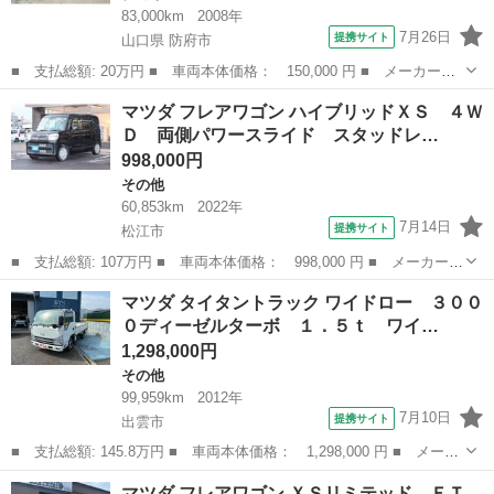
83,000km
2008年
7月26日
提携サイト
山口県 防府市
■ 支払総額: 20万円 ■ 車両本体価格： 150,000 円 ■ メーカー
名： マツダ ■ 車種名： デミオ ■ グレード名： １３Ｃ－Ｖ
山口
防府市
デミオ
マツダ フレアワゴン ハイブリッドＸＳ ４Ｗ
■ 排気量： 1300cc ■ ドア枚数： 5D ■ ミッション： CVT ■...
Ｄ 両側パワースライド スタッドレ…
998,000円
その他
60,853km
2022年
7月14日
提携サイト
松江市
■ 支払総額: 107万円 ■ 車両本体価格： 998,000 円 ■ メーカー
名： マツダ ■ 車種名： フレアワゴン ■ グレード名： ハイブ
島根
松江市
その他
マツダ タイタントラック ワイドロー ３００
リッドＸＳ ４ＷＤ 両側パワースライド スタッドレスホイル付
０ディーゼルターボ １．５ｔ ワイ…
き 夏タイヤ４本...
1,298,000円
その他
99,959km
2012年
7月10日
提携サイト
出雲市
■ 支払総額: 145.8万円 ■ 車両本体価格： 1,298,000 円 ■ メーカ
ー名： マツダ ■ 車種名： タイタントラック ■ グレード名：
島根
出雲市
その他
マツダ フレアワゴン ＸＳリミテッド ＥＴ