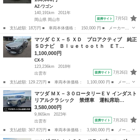
AZ-ワゴン
140,191km
2011年
7月5日
提携サイト
岡山県 岡山市
■ 支払総額: 18万円 ■ 車両本体価格： 150,000 円 ■ メーカー
名： マツダ ■ 車種名： ＡＺワゴン ■ グレード名： ＸＧ ナ
岡山
岡山市
AZ-ワゴン
マツダ ＣＸ－５ ＸＤ プロアクティブ 純正
ビ ＴＶ ＥＴＣ ドライブレコーダー ■ 排気量： 660cc ■ ドア
ＳＤナビ Ｂｌｕｅｔｏｏｔｈ ＥＴ…
枚数：...
1,100,000円
CX-5
123,236km
2018年
7月26日
提携サイト
出雲市
■ 支払総額: 129.2万円 ■ 車両本体価格： 1,100,000 円 ■ メーカ
ー名： マツダ ■ 車種名： ＣＸ－５ ■ グレード名： ＸＤ プ
島根
出雲市
CX-5
マツダ ＭＸ－３０ロータリーＥＶ インダスト
ロアクティブ 純正ＳＤナビ Ｂｌｕｅｔｏｏｔｈ ＥＴＣ車載器
リアルクラシック 禁煙車 運転席助…
フルセグ...
3,580,000円
9,865km
2023年
7月26日
提携サイト
出雲市
■ 支払総額: 367.8万円 ■ 車両本体価格： 3,580,000 円 ■ メーカ
ー名： マツダ ■ 車種名： ＭＸ－３０ロータリーＥＶ ■ グレー
島根
出雲市
マツダ