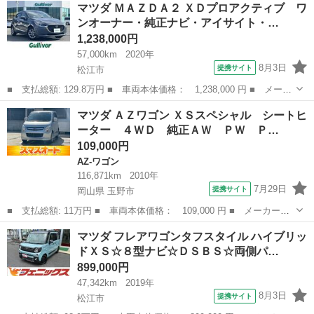
島根
大田市
その他
マツダ ＭＡＺＤＡ２ ＸＤプロアクティブ ワ
Ｃエアコン・パワステ ４ＷＤ ５速マニュアル エアコン パワス
ンオーナー・純正ナビ・アイサイト・…
テ ３方開 ゲー...
1,238,000円
57,000km
2020年
8月3日
提携サイト
松江市
■ 支払総額: 129.8万円 ■ 車両本体価格： 1,238,000 円 ■ メーカ
ー名： マツダ ■ 車種名： ＭＡＺＤＡ２ ■ グレード名： ＸＤ
島根
松江市
マツダ
マツダ ＡＺワゴン ＸＳスペシャル シートヒ
プロアクティブ ワンオーナー・純正ナビ・アイサイト・横滑り防止
ーター ４ＷＤ 純正ＡＷ ＰＷ Ｐ…
装置・レ...
109,000円
AZ-ワゴン
116,871km
2010年
7月29日
提携サイト
岡山県 玉野市
■ 支払総額: 11万円 ■ 車両本体価格： 109,000 円 ■ メーカー
名： マツダ ■ 車種名： ＡＺワゴン ■ グレード名： ＸＳスペ
岡山
玉野市
AZ-ワゴン
マツダ フレアワゴンタフスタイル ハイブリッ
シャル シートヒーター ４ＷＤ 純正ＡＷ ＰＷ ＰＳ ■ 排気
ドＸＳ☆８型ナビ☆ＤＳＢＳ☆両側パ…
量： 660cc...
899,000円
47,342km
2019年
8月3日
提携サイト
松江市