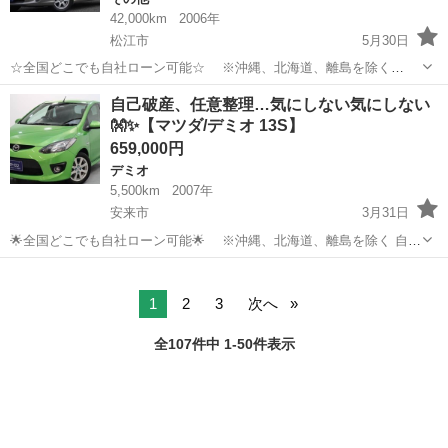
42,000km
2006年
松江市
5月30日
☆全国どこでも自社ローン可能☆ ※沖縄、北海道、離島を除く
https://www.otoron.jp/lists/detail?carno=029649 自己破産、債務整理の
島根
松江市
その他
オトロン
自己破産、任意整理…気にしない気にしない
経験あり… 転職したばかり…自...
👐✨【マツダ/デミオ 13S】
659,000円
デミオ
5,500km
2007年
安来市
3月31日
🌟全国どこでも自社ローン可能🌟 ※沖縄、北海道、離島を除く 自己
破産、債務整理の経験あり… 転職したばかり…自営業… 頭金一括の準
島根
安来市
デミオ
オトロン
備は難しい… そんな不安はオトロンにお任せ🚗💨 審査通過率
95％✨100...
1
2
3
次へ
全107件中 1-50件表示