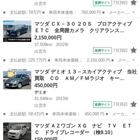
7月29日
提携サイト
出雲市
■ 支払総額: 79万円 ■ 車両本体価格： 760,000 円 ■ メーカー
名： マツダ ■ 車種名： フレアワゴン ■ グレード名： ハイブ
島根
出雲市
その他
マツダ ＣＸ－３０ ２０Ｓ プロアクティブ
リッドＸＳ ☆ナビ 地デジ バックカメラ 両側電動スライドド
ＥＴＣ 全周囲カメラ クリアランス…
ア ＬＥＤヘッドラ...
2,150,000円
37,509km
2022年
7月29日
提携サイト
出雲市
■ 支払総額: 225.7万円 ■ 車両本体価格： 2,150,000 円 ■ メーカ
ー名： マツダ ■ 車種名： ＣＸ－３０ ■ グレード名： ２０
島根
出雲市
マツダ
マツダ デミオ １３－スカイアクティブ 当社
Ｓ プロアクティブ ＥＴＣ 全周囲カメラ クリアランスソナー
買取 ＣＤ ＡＭ／ＦＭラジオ キー…
オートクル...
450,000円
デミオ
41,048km
2013年
7月26日
提携サイト
出雲市
■ 支払総額: 59.4万円 ■ 車両本体価格： 450,000 円 ■ メーカー
名： マツダ ■ 車種名： デミオ ■ グレード名： １３－スカイ
島根
出雲市
デミオ
マツダ ＡＺワゴン ＸＧ ナビ ＴＶ ＥＴ
アクティブ 当社買取 ＣＤ ＡＭ／ＦＭラジオ キーレス 両席フ
Ｃ ドライブレコーダー （検8.10）
ロントエアバ...
150,000円