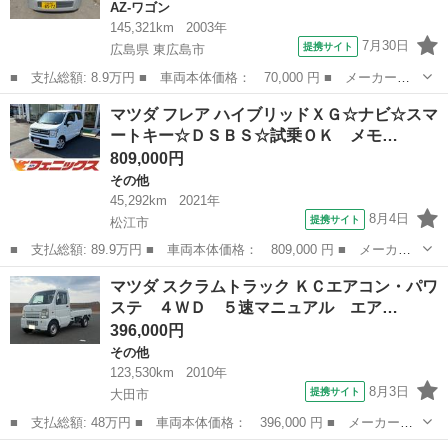
AZ-ワゴン
145,321km
2003年
7月30日
提携サイト
広島県 東広島市
■ 支払総額: 8.9万円 ■ 車両本体価格： 70,000 円 ■ メーカー
名： マツダ ■ 車種名： ＡＺワゴン ■ グレード名： ＦＡ ■
広島
東広島市
AZ-ワゴン
マツダ フレア ハイブリッドＸＧ☆ナビ☆スマ
排気量： 660cc ■ ドア枚数： 5D ■ ミッション： コラムAT ■...
ートキー☆ＤＳＢＳ☆試乗ＯＫ メモ…
809,000円
その他
45,292km
2021年
8月4日
提携サイト
松江市
■ 支払総額: 89.9万円 ■ 車両本体価格： 809,000 円 ■ メーカー
名： マツダ ■ 車種名： フレア ■ グレード名： ハイブリッド
島根
松江市
その他
マツダ スクラムトラック ＫＣエアコン・パワ
ＸＧ☆ナビ☆スマートキー☆ＤＳＢＳ☆試乗ＯＫ メモリーナビ☆ス
ステ ４ＷＤ ５速マニュアル エア…
マートキー☆...
396,000円
その他
123,530km
2010年
8月3日
提携サイト
大田市
■ 支払総額: 48万円 ■ 車両本体価格： 396,000 円 ■ メーカー
名： マツダ ■ 車種名： スクラムトラック ■ グレード名： Ｋ