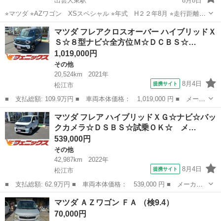
出雲大東駅
8月8日
⭐︎マツダ ⭐︎AZワゴン XSスペシャル ⭐︎年式 H２２年8月 ⭐︎走行距離
80400km ⭐︎車検 R１０年1月13日 ルーフクリアはげあります。 あと
島根
雲南市
出雲大東駅
AZ-ワゴン
ワゴン
マツダ フレアクロスオーバー ハイブリッドＸ
喫煙車だったようで匂いもあります。 そのほか細い傷や凹みあり...
Ｓ☆８型ナビ☆全方位Ｍ☆ＤＣＢＳ☆…
1,019,000円
その他
20,524km
2021年
8月4日
提携サイト
松江市
■ 支払総額: 109.9万円 ■ 車両本体価格： 1,019,000 円 ■ メーカ
ー名： マツダ ■ 車種名： フレアクロスオーバー ■ グレード
島根
松江市
その他
マツダ フレア ハイブリッドＸＧ☆ナビ☆バッ
名： ハイブリッドＸＳ☆８型ナビ☆全方位Ｍ☆ＤＣＢＳ☆試乗ＯＫ
クカメラ☆ＤＳＢＳ☆試乗ＯＫ☆ メ…
☆ ８イン...
539,000円
その他
42,987km
2022年
8月4日
提携サイト
松江市
■ 支払総額: 62.9万円 ■ 車両本体価格： 539,000 円 ■ メーカー
名： マツダ ■ 車種名： フレア ■ グレード名： ハイブリッド
島根
松江市
その他
マツダ ＡＺワゴン ＦＡ （検9.4）
ＸＧ☆ナビ☆バックカメラ☆ＤＳＢＳ☆試乗ＯＫ☆ メモリーナビ☆
70,000円
バックカメラ...