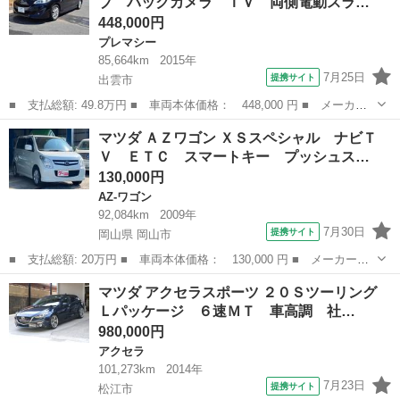
ブ バックカメラ ＴＶ 両側電動スラ…
キーレス ■...
448,000円
プレマシー
85,664km
2015年
7月25日
提携サイト
出雲市
■ 支払総額: 49.8万円 ■ 車両本体価格： 448,000 円 ■ メーカー
名： マツダ ■ 車種名： プレマシー ■ グレード名： ２０Ｓ－
島根
出雲市
プレマシー
マツダ ＡＺワゴン ＸＳスペシャル ナビＴ
スカイアクティブ バックカメラ ＴＶ 両側電動スライドドア Ｈ
Ｖ ＥＴＣ スマートキー プッシュス…
ＩＤ スマー...
130,000円
AZ-ワゴン
92,084km
2009年
7月30日
提携サイト
岡山県 岡山市
■ 支払総額: 20万円 ■ 車両本体価格： 130,000 円 ■ メーカー
名： マツダ ■ 車種名： ＡＺワゴン ■ グレード名： ＸＳスペ
岡山
岡山市
AZ-ワゴン
マツダ アクセラスポーツ ２０Ｓツーリング
シャル ナビＴＶ ＥＴＣ スマートキー プッシュスタート 電動
Ｌパッケージ ６速ＭＴ 車高調 社…
格納ドアミラー ...
980,000円
アクセラ
101,273km
2014年
7月23日
提携サイト
松江市