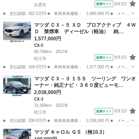
8月2日
提携サイト
出雲市
■ 支払総額: 302.5万円 ■ 車両本体価格： 2,890,000 円 ■ メーカ
ー名： マツダ ■ 車種名： ＣＸ－５ ■ グレード名： ２０Ｓ
島根
出雲市
CX-5
マツダ ＣＸ－５ ＸＤ プロアクティブ ４Ｗ
ブラックトーンエディション ドライブレコーダー ＥＴＣ バック
Ｄ 禁煙車 ディーゼル（軽油） 純…
カメラ ...
1,577,000円
CX-5
60,700km
2017年
8月1日
提携サイト
松江市
■ 支払総額: 169.9万円 ■ 車両本体価格： 1,577,000 円 ■ メーカ
ー名： マツダ ■ 車種名： ＣＸ－５ ■ グレード名： ＸＤ プ
島根
松江市
CX-5
マツダ ＣＸ－３ １５Ｓ ツーリング ワンオ
ロアクティブ ４ＷＤ 禁煙車 ディーゼル（軽油） 純正ＳＤナ
ーナー・純正ナビ・３６０度ビューモ…
ビ バック...
2,038,000円
CX-3
31,000km
2022年
8月1日
提携サイト
松江市
■ 支払総額: 209.8万円 ■ 車両本体価格： 2,038,000 円 ■ メーカ
ー名： マツダ ■ 車種名： ＣＸ－３ ■ グレード名： １５Ｓ
島根
松江市
CX-3
マツダ キャロル ＧＳ （検10.3）
ツーリング ワンオーナー・純正ナビ・３６０度ビューモニター・フ