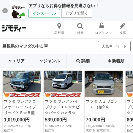
アプリならお得な情報を見逃さない！
インストール
アプリで開く
島根県
検索
ログイン
投稿
島根県のマツダの中古車
人気キーワード
エリア
ジャンル
詳細
新着順
マツダ フレアクロ
マツダ フレア ハイ
マツダ ＡＺワゴン
マ
スオーバー ハイブ
ブリッドＸＧ☆ナビ
ＦＡ （検9.4）
ブ
リッドＸＳ☆８型ナ
☆バックカメラ☆Ｄ
☆
ビ☆全方位Ｍ☆ＤＣ
ＳＢＳ☆試乗ＯＫ
Ｓ
1,019,000円
539,000円
70,000円
80
ＢＳ☆試乗ＯＫ☆
☆ メモリーナビ☆
メ
20,524km / 2021年
42,987km / 2022年
145,321km / 2003年
45,
８インチナビ☆全方
バックカメラ☆スマ
ー
松江市
松江市
広島県 東広島市
松