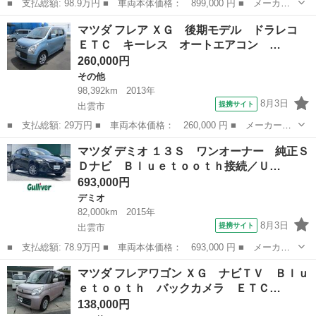
■ 支払総額: 98.9万円 ■ 車両本体価格： 899,000 円 ■ メーカー
名： マツダ ■ 車種名： フレアワゴンタフスタイル ■ グレード
島根
松江市
マツダ
マツダ フレア ＸＧ 後期モデル ドラレコ
名： ハイブリッドＸＳ☆８型ナビ☆ＤＳＢＳ☆両側パワスラ☆試乗
ＥＴＣ キーレス オートエアコン …
ＯＫ ８イン...
260,000円
その他
98,392km
2013年
8月3日
提携サイト
出雲市
■ 支払総額: 29万円 ■ 車両本体価格： 260,000 円 ■ メーカー
名： マツダ ■ 車種名： フレア ■ グレード名： ＸＧ 後期モ
島根
出雲市
その他
マツダ デミオ １３Ｓ ワンオーナー 純正Ｓ
デル ドラレコ ＥＴＣ キーレス オートエアコン アイドリング
Ｄナビ Ｂｌｕｅｔｏｏｔｈ接続／Ｕ…
ストップ ＣＤ ...
693,000円
デミオ
82,000km
2015年
8月3日
提携サイト
出雲市
■ 支払総額: 78.9万円 ■ 車両本体価格： 693,000 円 ■ メーカー
名： マツダ ■ 車種名： デミオ ■ グレード名： １３Ｓ ワン
島根
出雲市
デミオ
マツダ フレアワゴン ＸＧ ナビＴＶ Ｂｌｕ
オーナー 純正ＳＤナビ Ｂｌｕｅｔｏｏｔｈ接続／ＵＳＢ接続 バ
ｅｔｏｏｔｈ バックカメラ ＥＴＣ…
ックカメラ ...
138,000円