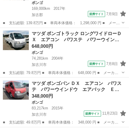
ボンゴ
169,000km
2017年
7月9日
提携サイト
加古郡
■ 支払総額: 139.8万円 ■ 車両本体価格： 1,298,000 円 ■ メーカ
ー名： マツダ ■ 車種名： ボンゴトラック ■ グレード名：
兵庫
加古郡
ボンゴ
マツダ ボンゴトラック ロングワイドローＤ
ダンプ リアドア観音扉 レベライザー キーレス 土砂禁ダンプ
Ｘ エアコン パワステ パワーウイン…
荷台サイ...
648,000円
ボンゴ
74,281km
2004年
7月8日
提携サイト
加古川市
■ 支払総額: 79.8万円 ■ 車両本体価格： 648,000 円 ■ メーカー
名： マツダ ■ 車種名： ボンゴトラック ■ グレード名： ロン
兵庫
加古川市
ボンゴ
マツダ ボンゴバン ＤＸ エアコン パワス
グワイドローＤＸ エアコン パワステ パワーウインドウ エアバ
テ パワーウインドウ エアバック Ｅ…
ック ＥＴＣ...
348,000円
ボンゴ
83,217km
2015年
11月23日
提携サイト
加古川市
■ 支払総額: 49.8万円 ■ 車両本体価格： 348,000 円 ■ メーカー
名： マツダ ■ 車種名： ボンゴバン ■ グレード名： ＤＸ エ