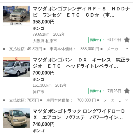
ー名： マツダ ■ 車種名： ボンゴバン ■ グレード名： １．
兵庫
神戸市
ボンゴ
マツダ ボンゴフレンディ ＲＦ－Ｓ ＨＤＤナ
５ ＤＸ ワンオーナー／５ドア／走行３０１００キロ／７５０ｋｇ
ビ ワンセグ ＥＴＣ ＣＤ☆ （車…
積／ＡＴ誤...
358,000円
ボンゴ
79,651km
2002年
6月29日
提携サイト
大阪府 柏原市
■ 支払総額: 49.8万円 ■ 車両本体価格： 358,000 円 ■ メーカー
名： マツダ ■ 車種名： ボンゴフレンディ ■ グレード名： Ｒ
大阪
柏原市
ボンゴ
マツダ ボンゴバン ＤＸ キーレス 純正ラ
Ｆ－Ｓ ＨＤＤナビ ワンセグ ＥＴＣ ＣＤ☆ ■ 排気量：
ジオ ＥＴＣ ヘッドライトレベライ…
2500cc ...
700,000円
ボンゴ
151,300km
2019年
7月26日
提携サイト
神戸市
■ 支払総額: 78万円 ■ 車両本体価格： 700,000 円 ■ メーカー
名： マツダ ■ 車種名： ボンゴバン ■ グレード名： ＤＸ
兵庫
神戸市
ボンゴ
マツダ ボンゴトラック ロングワイドローＤ
キーレス 純正ラジオ ＥＴＣ ヘッドライトレベライザー センタ
Ｘ エアコン パワステ パワーウイン…
ーコンソールボッ...
748,000円
ボンゴ