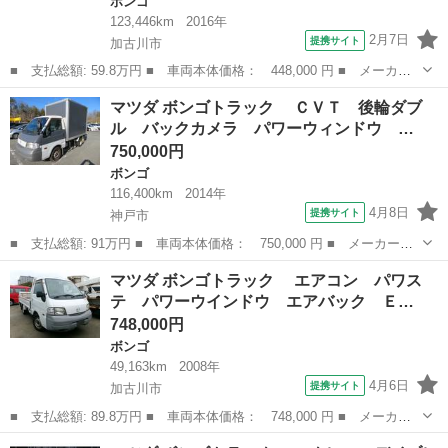
ボンゴ
123,446km
2016年
2月7日
提携サイト
加古川市
■ 支払総額: 59.8万円 ■ 車両本体価格： 448,000 円 ■ メーカー
名： マツダ ■ 車種名： ボンゴバン ■ グレード名： ＤＸ エ
兵庫
加古川市
ボンゴ
マツダ ボンゴトラック ＣＶＴ 後輪ダブ
アコン パワステ パワーウインドウ エアバック ５ドア ＥＴ
ル バックカメラ パワーウィンドウ …
Ｃ ハイルーフ...
750,000円
ボンゴ
116,400km
2014年
4月8日
提携サイト
神戸市
■ 支払総額: 91万円 ■ 車両本体価格： 750,000 円 ■ メーカー
名： マツダ ■ 車種名： ボンゴトラック ■ グレード名： Ｃ
兵庫
神戸市
ボンゴ
マツダ ボンゴトラック エアコン パワス
ＶＴ 後輪ダブル バックカメラ パワーウィンドウ 運転席エアバ
テ パワーウインドウ エアバック Ｅ…
ッグ 助手席エア...
748,000円
ボンゴ
49,163km
2008年
4月6日
提携サイト
加古川市
■ 支払総額: 89.8万円 ■ 車両本体価格： 748,000 円 ■ メーカー
名： マツダ ■ 車種名： ボンゴトラック ■ グレード名： エ
兵庫
加古川市
ボンゴ