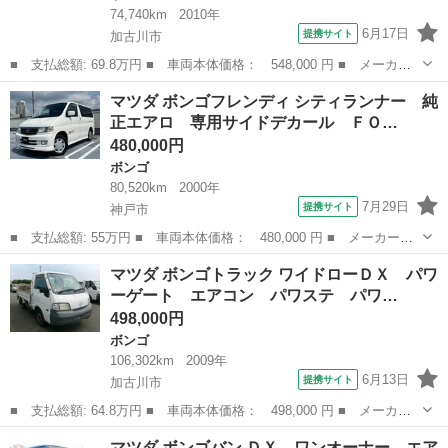
74,740km
2010年
6月17日
提携サイト
加古川市
■ 支払総額: 69.8万円 ■ 車両本体価格： 548,000 円 ■ メーカー
名： マツダ ■ 車種名： ボンゴバン ■ グレード名： ＤＸ エ
兵庫
加古川市
ボンゴ
マツダ ボンゴフレンディ シティランナー 純
アコン パワステ パワーウインドウ エアバック ディーゼルター
正エアロ 専用サイドデカール ＦＯ…
ボ ＥＴＣ ...
480,000円
ボンゴ
80,520km
2000年
7月29日
提携サイト
神戸市
■ 支払総額: 55万円 ■ 車両本体価格： 480,000 円 ■ メーカー
名： マツダ ■ 車種名： ボンゴフレンディ ■ グレード名： シ
兵庫
神戸市
ボンゴ
マツダ ボンゴトラック ワイドローＤＸ パワ
ティランナー 純正エアロ 専用サイドデカール ＦＯＧランプ リ
ーゲート エアコン パワステ パワ…
アスポイラー 純...
498,000円
ボンゴ
106,302km
2009年
6月13日
提携サイト
加古川市
■ 支払総額: 64.8万円 ■ 車両本体価格： 498,000 円 ■ メーカー
名： マツダ ■ 車種名： ボンゴトラック ■ グレード名： ワイ
兵庫
加古川市
ボンゴ
マツダ ボンゴバン ＤＸ ワンオーナー エア