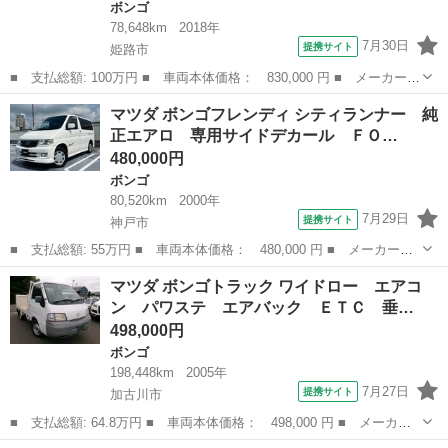
ボンゴ
78,648km
2018年
7月30日
提携サイト
姫路市
■ 支払総額: 100万円 ■ 車両本体価格： 830,000 円 ■ メーカー
名： マツダ ■ 車種名： ボンゴバン ■ グレード名： ＧＬ ５
兵庫
姫路市
ボンゴ
マツダ ボンゴフレンディ シティランナー 純
ドア ４ＷＤ ハイルーフ ５速ＡＴ 三菱ナビ ＣＤ ＤＶＤ Ｓ
正エアロ 専用サイドデカール ＦＯ…
Ｄ 録音 Ｂｌ...
480,000円
ボンゴ
80,520km
2000年
7月29日
提携サイト
神戸市
■ 支払総額: 55万円 ■ 車両本体価格： 480,000 円 ■ メーカー
名： マツダ ■ 車種名： ボンゴフレンディ ■ グレード名： シ
兵庫
神戸市
ボンゴ
マツダ ボンゴトラック ワイドロー エアコ
ティランナー 純正エアロ 専用サイドデカール ＦＯＧランプ リ
ン パワステ エアバック ＥＴＣ 垂…
アスポイラー 純...
498,000円
ボンゴ
198,448km
2005年
7月27日
提携サイト
加古川市
■ 支払総額: 64.8万円 ■ 車両本体価格： 498,000 円 ■ メーカー
名： マツダ ■ 車種名： ボンゴトラック ■ グレード名： ワイ