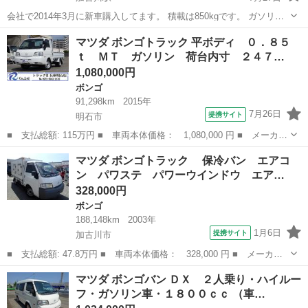
会社で2014年3月に新車購入してます。 積載は850kgです。 ガソリン
です ・トラックの荷台は、新車購入時に頑丈な木を荷台に引いて貰っ
兵庫
加古川市
加古川駅
ボンゴ
トラック
マツダ ボンゴトラック 平ボディ ０．８５
てますが傷んでます。 ・パイプ等をトラックの上に置けるように、新
ｔ ＭＴ ガソリン 荷台内寸 ２４７…
車時に鳥居を作って貰...
1,080,000円
ボンゴ
91,298km
2015年
7月26日
提携サイト
明石市
■ 支払総額: 115万円 ■ 車両本体価格： 1,080,000 円 ■ メーカー
名： マツダ ■ 車種名： ボンゴトラック ■ グレード名： 平ボ
兵庫
明石市
ボンゴ
マツダ ボンゴトラック 保冷バン エアコ
ディ ０．８５ｔ ＭＴ ガソリン 荷台内寸 ２４７×１６０×３
ン パワステ パワーウインドウ エア…
８ 車両外...
328,000円
ボンゴ
188,148km
2003年
1月6日
提携サイト
加古川市
■ 支払総額: 47.8万円 ■ 車両本体価格： 328,000 円 ■ メーカー
名： マツダ ■ 車種名： ボンゴトラック ■ グレード名： 保
兵庫
加古川市
ボンゴ
マツダ ボンゴバン ＤＸ ２人乗り・ハイルー
冷バン エアコン パワステ パワーウインドウ エアバック 鍵４
フ・ガソリン車・１８００ｃｃ （車…
つ有 Ｈ１６...