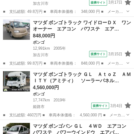
3月17日
提携サイト
加古川市
■ 支払総額: 49.8万円 ■ 車両本体価格： 348,000 円 ■ メーカー
名： マツダ ■ 車種名： ボンゴバン ■ グレード名： ワイドロ
兵庫
加古川市
ボンゴ
マツダ ボンゴトラック ワイドローＤＸ ワン
ーＤＸ エアコン パワステ パワーウインドウ エアバック ＡＢ
オーナー エアコン パワステ エア…
Ｓ ＥＴＣ ...
848,000円
ボンゴ
12,991km
2005年
3月15日
提携サイト
加古川市
■ 支払総額: 99.8万円 ■ 車両本体価格： 848,000 円 ■ メーカー
名： マツダ ■ 車種名： ボンゴトラック ■ グレード名： ワイ
兵庫
加古川市
ボンゴ
マツダ ボンゴトラック ＧＬ ＡｔｏＺ ＡＭ
ドローＤＸ ワンオーナー エアコン パワステ エアバック ＥＴ
ＩＴＹ（アミティ） ソーラーパネル…
Ｃ ■ 排気...
4,560,000円
ボンゴ
17,747km
2019年
3月4日
提携サイト
姫路市
■ 支払総額: 460万円 ■ 車両本体価格： 4,560,000 円 ■ メーカー
名： マツダ ■ 車種名： ボンゴトラック ■ グレード名： Ｇ
兵庫
姫路市
ボンゴ
マツダ ボンゴバン ＧＬ ４ＷＤ エアコン
Ｌ ＡｔｏＺ ＡＭＩＴＹ（アミティ） ソーラーパネル 電子レン
パワステ パワーウインドウ エアバ…
ジ 冷蔵庫 ...