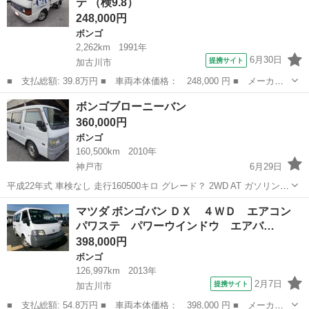
テ （検9.8）
Ｃ 左電動ミラ...
248,000円
ボンゴ
2,262km
1991年
6月30日
提携サイト
加古川市
■ 支払総額: 39.8万円 ■ 車両本体価格： 248,000 円 ■ メーカー
名： マツダ ■ 車種名： ボンゴトラック ■ グレード名： Ｄ
兵庫
加古川市
ボンゴ
ボンゴブローニーバン
Ｘ ＥＴＣ パワステ ■ 排気量： 1500cc ■ ドア枚数： 2D
360,000円
■ ...
ボンゴ
160,500km
2010年
神戸市
6月29日
平成22年式 車検なし 走行160500キロ グレード？ 2WD AT ガソリン
ETC 両側スライドドア 特に不具合はありませんが神経質な方にはおす
兵庫
神戸市
ボンゴ
スライドドア
マツダ ボンゴバン ＤＸ ４ＷＤ エアコン
すめしません。 下取り検討します。 リサイクル料金込み こちらでは
パワステ パワーウインドウ エアバ…
車検受け...
398,000円
ボンゴ
126,997km
2013年
2月7日
提携サイト
加古川市
■ 支払総額: 54.8万円 ■ 車両本体価格： 398,000 円 ■ メーカー