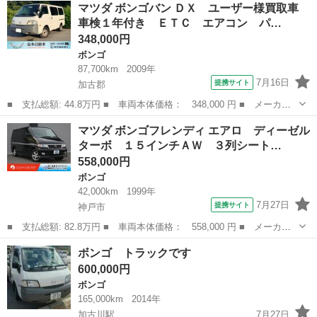
兵庫
加古川市
ボンゴ
マツダ ボンゴバン ＤＸ ユーザー様買取車
ドロー エアコン パワステ エアバック ＥＴＣ 垂直パワーゲー
車検１年付き ＥＴＣ エアコン パ…
ト ■ 排気...
348,000円
ボンゴ
87,700km
2009年
7月16日
提携サイト
加古郡
■ 支払総額: 44.8万円 ■ 車両本体価格： 348,000 円 ■ メーカー
名： マツダ ■ 車種名： ボンゴバン ■ グレード名： ＤＸ ユ
兵庫
加古郡
ボンゴ
マツダ ボンゴフレンディ エアロ ディーゼル
ーザー様買取車 車検１年付き ＥＴＣ エアコン パワーウインド
ターボ １５インチＡＷ ３列シート…
ウ ドアバイ...
558,000円
ボンゴ
42,000km
1999年
7月27日
提携サイト
神戸市
■ 支払総額: 82.8万円 ■ 車両本体価格： 558,000 円 ■ メーカー
名： マツダ ■ 車種名： ボンゴフレンディ ■ グレード名： エ
兵庫
神戸市
ボンゴ
ボンゴ トラックです
アロ ディーゼルターボ １５インチＡＷ ３列シート８人乗り ★
600,000円
純正エアロパ...
ボンゴ
165,000km
2014年
加古川駅
7月27日