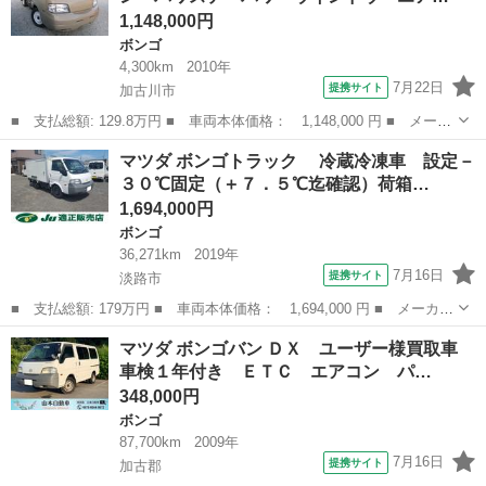
1,148,000円
ボンゴ
4,300km
2010年
7月22日
提携サイト
加古川市
■ 支払総額: 129.8万円 ■ 車両本体価格： 1,148,000 円 ■ メーカ
ー名： マツダ ■ 車種名： ボンゴトラック ■ グレード名： ワ
兵庫
加古川市
ボンゴ
マツダ ボンゴトラック 冷蔵冷凍車 設定－
イドロー エアコン パワステ パワーウインドウ エアバック Ｅ
３０℃固定（＋７．５℃迄確認）荷箱…
ＴＣ１年...
1,694,000円
ボンゴ
36,271km
2019年
7月16日
提携サイト
淡路市
■ 支払総額: 179万円 ■ 車両本体価格： 1,694,000 円 ■ メーカー
名： マツダ ■ 車種名： ボンゴトラック ■ グレード名： 冷
兵庫
淡路市
ボンゴ
マツダ ボンゴバン ＤＸ ユーザー様買取車
蔵冷凍車 設定－３０℃固定（＋７．５℃迄確認）荷箱両側スライ
車検１年付き ＥＴＣ エアコン パ…
ド リヤ観音...
348,000円
ボンゴ
87,700km
2009年
7月16日
提携サイト
加古郡