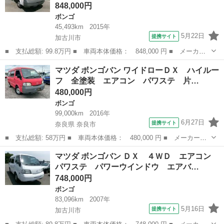
848,000円
ボンゴ
45,493km
2015年
5月22日
提携サイト
加古川市
■ 支払総額: 99.8万円 ■ 車両本体価格： 848,000 円 ■ メーカー
名： マツダ ■ 車種名： ボンゴトラック ■ グレード名： Ｄ
兵庫
加古川市
ボンゴ
マツダ ボンゴバン ワイドローＤＸ ハイルー
Ｘ ダンプ ４ＷＤ エアコン パワステ パワーウインドウ エア
フ 全塗装 エアコン パワステ 片…
バック ＥＴＣ...
480,000円
ボンゴ
99,000km
2016年
6月27日
提携サイト
奈良県 奈良市
■ 支払総額: 58万円 ■ 車両本体価格： 480,000 円 ■ メーカー
名： マツダ ■ 車種名： ボンゴバン ■ グレード名： ワイドロ
奈良
奈良市
ボンゴ
マツダ ボンゴバン ＤＸ ４ＷＤ エアコン
ーＤＸ ハイルーフ 全塗装 エアコン パワステ 片側スライドド
パワステ パワーウインドウ エアバ…
ア ■ 排気量：...
748,000円
ボンゴ
83,096km
2007年
5月16日
提携サイト
加古川市