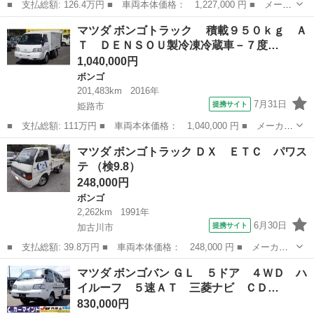
■ 支払総額: 126.4万円 ■ 車両本体価格： 1,227,000 円 ■ メーカ
ー名： マツダ ■ 車種名： ボンゴバン ■ グレード名： ＤＸ
兵庫
尼崎市
ボンゴ
マツダ ボンゴトラック 積載９５０ｋｇ Ａ
■ 排気量： 2000cc ■ ドア枚数： 5D ■ ミッション： M...
Ｔ ＤＥＮＳＯＵ製冷凍冷蔵車－７度…
1,040,000円
ボンゴ
201,483km
2016年
7月31日
提携サイト
姫路市
■ 支払総額: 111万円 ■ 車両本体価格： 1,040,000 円 ■ メーカー
名： マツダ ■ 車種名： ボンゴトラック ■ グレード名： 積
兵庫
姫路市
ボンゴ
マツダ ボンゴトラック ＤＸ ＥＴＣ パワス
載９５０ｋｇ ＡＴ ＤＥＮＳＯＵ製冷凍冷蔵車－７度設定 車両総
テ （検9.8）
重量：２７...
248,000円
ボンゴ
2,262km
1991年
6月30日
提携サイト
加古川市
■ 支払総額: 39.8万円 ■ 車両本体価格： 248,000 円 ■ メーカー
名： マツダ ■ 車種名： ボンゴトラック ■ グレード名： Ｄ
兵庫
加古川市
ボンゴ
マツダ ボンゴバン ＧＬ ５ドア ４ＷＤ ハ
Ｘ ＥＴＣ パワステ ■ 排気量： 1500cc ■ ドア枚数： 2D
イルーフ ５速ＡＴ 三菱ナビ ＣＤ…
■ ...
830,000円