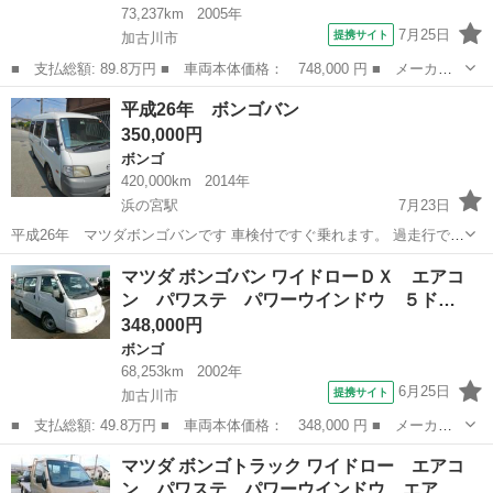
73,237km
2005年
7月25日
提携サイト
加古川市
■ 支払総額: 89.8万円 ■ 車両本体価格： 748,000 円 ■ メーカー
名： マツダ ■ 車種名： ボンゴトラック ■ グレード名： ロン
兵庫
加古川市
ボンゴ
平成26年 ボンゴバン
グワイドローＤＸ エアコン パワステ パワーウインドウ エアバ
350,000円
ック ＥＴＣ...
ボンゴ
420,000km
2014年
浜の宮駅
7月23日
平成26年 マツダボンゴバンです 車検付ですぐ乗れます。 過走行です
が、メンテナンスされて乗ってますので、長距離も普通に大丈夫で
兵庫
加古川市
浜の宮駅
ボンゴ
マツダ ボンゴバン ワイドローＤＸ エアコ
す。 燃費 下道でリッター１２キロ程度です。 高速ではもう少しのび
ン パワステ パワーウインドウ ５ド…
ると思います。 荷台はフラット...
348,000円
ボンゴ
68,253km
2002年
6月25日
提携サイト
加古川市
■ 支払総額: 49.8万円 ■ 車両本体価格： 348,000 円 ■ メーカー
名： マツダ ■ 車種名： ボンゴバン ■ グレード名： ワイドロ
兵庫
加古川市
ボンゴ
マツダ ボンゴトラック ワイドロー エアコ
ーＤＸ エアコン パワステ パワーウインドウ ５ドア ＥＴＣ
ン パワステ パワーウインドウ エア…
■ 排気量：...