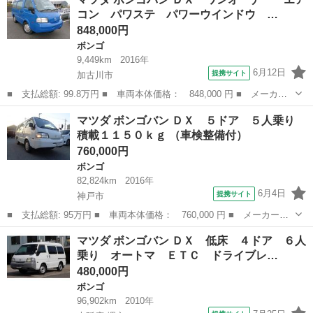
ドローＤＸ パワーゲート エアコン パワステ パワーウインド
コン パワステ パワーウインドウ …
ウ エアバック...
848,000円
ボンゴ
9,449km
2016年
6月12日
提携サイト
加古川市
■ 支払総額: 99.8万円 ■ 車両本体価格： 848,000 円 ■ メーカー
名： マツダ ■ 車種名： ボンゴバン ■ グレード名： ＤＸ ワ
兵庫
加古川市
ボンゴ
マツダ ボンゴバン ＤＸ ５ドア ５人乗り
ンオーナー エアコン パワステ パワーウインドウ エアバック
積載１１５０ｋｇ （車検整備付）
ＡＢＳ オー...
760,000円
ボンゴ
82,824km
2016年
6月4日
提携サイト
神戸市
■ 支払総額: 95万円 ■ 車両本体価格： 760,000 円 ■ メーカー
名： マツダ ■ 車種名： ボンゴバン ■ グレード名： ＤＸ ５
兵庫
神戸市
ボンゴ
マツダ ボンゴバン ＤＸ 低床 ４ドア ６人
ドア ５人乗り 積載１１５０ｋｇ ■ 排気量： 1800cc ■ ドア枚
乗り オートマ ＥＴＣ ドライブレ…
数： ...
480,000円
ボンゴ
96,902km
2010年