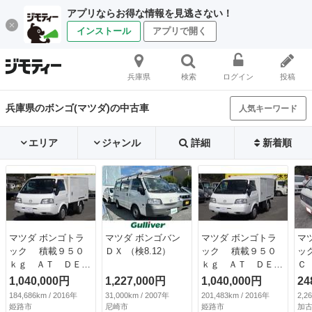
アプリならお得な情報を見逃さない！
インストール
アプリで開く
兵庫県
検索
ログイン
投稿
兵庫県のボンゴ(マツダ)の中古車
人気キーワード
エリア
ジャンル
詳細
新着順
マツダ ボンゴトラ
マツダ ボンゴバン
マツダ ボンゴトラ
マ
ック 積載９５０
ＤＸ （検8.12）
ック 積載９５０
ッ
ｋｇ ＡＴ ＤＥＮ
ｋｇ ＡＴ ＤＥＮ
Ｃ
ＳＯＵ製冷凍冷蔵車
ＳＯＵ製冷凍冷蔵車
9.
1,040,000円
1,227,000円
1,040,000円
24
－７度設定 車両総
－７度設定 車両総
184,686km / 2016年
31,000km / 2007年
201,483km / 2016年
2,2
重量：２７６０ｋ
重量：２７６０ｋ
姫路市
尼崎市
姫路市
加