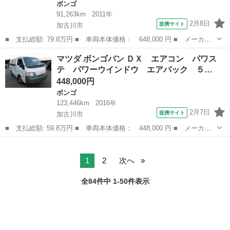
ボンゴ
91,263km
2011年
2月8日
提携サイト
加古川市
■ 支払総額: 79.8万円 ■ 車両本体価格： 648,000 円 ■ メーカー
名： マツダ ■ 車種名： ボンゴトラック ■ グレード名： Ｄ
兵庫
加古川市
ボンゴ
マツダ ボンゴバン ＤＸ エアコン パワス
Ｘ ワンオーナー エアコン パワステ パワーウインドウ エアバ
テ パワーウインドウ エアバック ５…
ック ＥＴＣ ...
448,000円
ボンゴ
123,446km
2016年
2月7日
提携サイト
加古川市
■ 支払総額: 59.8万円 ■ 車両本体価格： 448,000 円 ■ メーカー
名： マツダ ■ 車種名： ボンゴバン ■ グレード名： ＤＸ エ
兵庫
加古川市
ボンゴ
アコン パワステ パワーウインドウ エアバック ５ドア ＥＴ
Ｃ ハイルーフ...
1
2
次へ
全84件中 1-50件表示