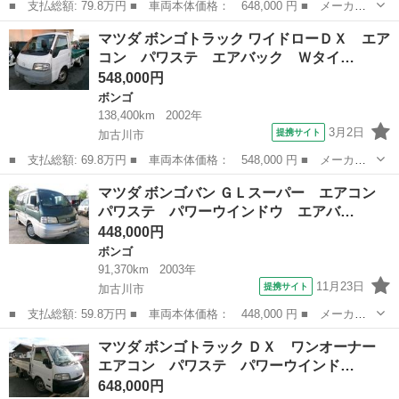
■ 支払総額: 79.8万円 ■ 車両本体価格： 648,000 円 ■ メーカー
名： マツダ ■ 車種名： ボンゴトラック ■ グレード名： ワイ
兵庫
加古川市
ボンゴ
マツダ ボンゴトラック ワイドローＤＸ エア
ドローＤＸ ロング ワンオーナー ＥＴＣ パワステ エアコン
コン パワステ エアバック Ｗタイ…
パワーウイン...
548,000円
ボンゴ
138,400km
2002年
3月2日
提携サイト
加古川市
■ 支払総額: 69.8万円 ■ 車両本体価格： 548,000 円 ■ メーカー
名： マツダ ■ 車種名： ボンゴトラック ■ グレード名： ワイ
兵庫
加古川市
ボンゴ
マツダ ボンゴバン ＧＬスーパー エアコン
ドローＤＸ エアコン パワステ エアバック Ｗタイヤ ＥＴＣ
パワステ パワーウインドウ エアバ…
ディーゼル ...
448,000円
ボンゴ
91,370km
2003年
11月23日
提携サイト
加古川市
■ 支払総額: 59.8万円 ■ 車両本体価格： 448,000 円 ■ メーカー
名： マツダ ■ 車種名： ボンゴバン ■ グレード名： ＧＬスー
兵庫
加古川市
ボンゴ
マツダ ボンゴトラック ＤＸ ワンオーナー
パー エアコン パワステ パワーウインドウ エアバック ＡＢ
エアコン パワステ パワーウインド…
Ｓ ２（５）人...
648,000円