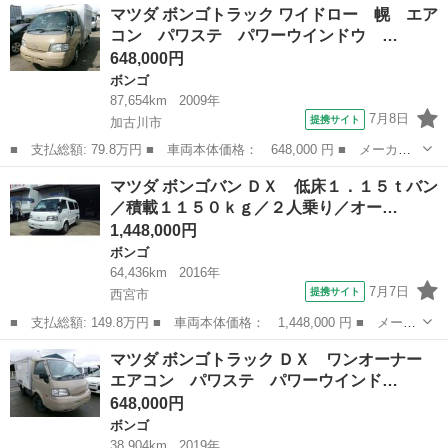
兵庫
加古川市
ボンゴ
マツダ ボンゴトラック ワイドロー 幌 エア
アコン パワステ パワーウインドウ エアバック ＥＴＣ １年走
コン パワステ パワーウインドウ …
行距離無制限...
648,000円
ボンゴ
87,654km
2009年
7月8日
提携サイト
加古川市
■ 支払総額: 79.8万円 ■ 車両本体価格： 648,000 円 ■ メーカー
名： マツダ ■ 車種名： ボンゴトラック ■ グレード名： ワイ
兵庫
加古川市
ボンゴ
マツダ ボンゴバン ＤＸ 低床１．１５ｔバン
ドロー 幌 エアコン パワステ パワーウインドウ エアバック
／積載１１５０ｋｇ／２人乗り／オー…
ＡＢＳ ＥＴ...
1,448,000円
ボンゴ
64,436km
2016年
7月7日
提携サイト
西宮市
■ 支払総額: 149.8万円 ■ 車両本体価格： 1,448,000 円 ■ メーカ
ー名： マツダ ■ 車種名： ボンゴバン ■ グレード名： ＤＸ
兵庫
西宮市
ボンゴ
マツダ ボンゴトラック ＤＸ ワンオーナー
低床１．１５ｔバン／積載１１５０ｋｇ／２人乗り／オートマ／ＡＴ
エアコン パワステ パワーウインド…
／エアコ...
648,000円
ボンゴ
38,904km
2019年