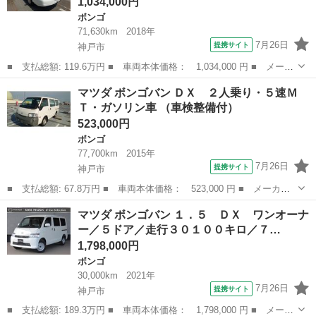
1,034,000円
ボンゴ
71,630km
2018年
7月26日
提携サイト
神戸市
■ 支払総額: 119.6万円 ■ 車両本体価格： 1,034,000 円 ■ メーカ
ー名： マツダ ■ 車種名： ボンゴバン ■ グレード名： ＤＸ
兵庫
神戸市
ボンゴ
マツダ ボンゴバン ＤＸ ２人乗り・５速Ｍ
２人乗り・ハイルーフ・ガソリン車・１８００ｃｃ ■ 排気量：
Ｔ・ガソリン車 （車検整備付）
1800...
523,000円
ボンゴ
77,700km
2015年
7月26日
提携サイト
神戸市
■ 支払総額: 67.8万円 ■ 車両本体価格： 523,000 円 ■ メーカー
名： マツダ ■ 車種名： ボンゴバン ■ グレード名： ＤＸ ２
兵庫
神戸市
ボンゴ
マツダ ボンゴバン １．５ ＤＸ ワンオーナ
人乗り・５速ＭＴ・ガソリン車 ■ 排気量： 1800cc ■ ドア枚
ー／５ドア／走行３０１００キロ／７…
数： ...
1,798,000円
ボンゴ
30,000km
2021年
7月26日
提携サイト
神戸市
■ 支払総額: 189.3万円 ■ 車両本体価格： 1,798,000 円 ■ メーカ