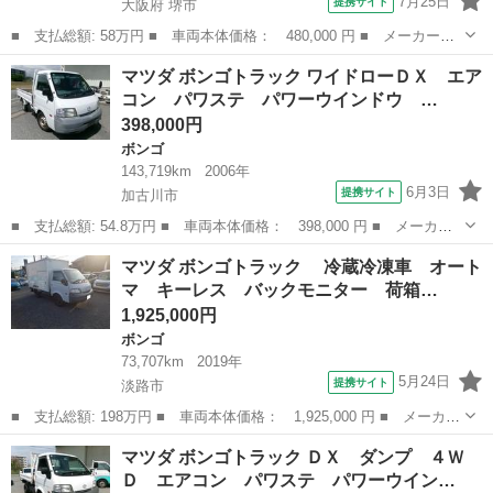
7月25日
提携サイト
大阪府 堺市
■ 支払総額: 58万円 ■ 車両本体価格： 480,000 円 ■ メーカー
名： マツダ ■ 車種名： ボンゴバン ■ グレード名： ＤＸ 低
大阪
堺市
ボンゴ
マツダ ボンゴトラック ワイドローＤＸ エア
床 ４ドア ６人乗り オートマ ＥＴＣ ドライブレコ－ダー エ
コン パワステ パワーウインドウ …
アコン パワステ...
398,000円
ボンゴ
143,719km
2006年
6月3日
提携サイト
加古川市
■ 支払総額: 54.8万円 ■ 車両本体価格： 398,000 円 ■ メーカー
名： マツダ ■ 車種名： ボンゴトラック ■ グレード名： ワイ
兵庫
加古川市
ボンゴ
マツダ ボンゴトラック 冷蔵冷凍車 オート
ドローＤＸ エアコン パワステ パワーウインドウ エアバック
マ キーレス バックモニター 荷箱…
オートマチッ...
1,925,000円
ボンゴ
73,707km
2019年
5月24日
提携サイト
淡路市
■ 支払総額: 198万円 ■ 車両本体価格： 1,925,000 円 ■ メーカー
名： マツダ ■ 車種名： ボンゴトラック ■ グレード名： 冷
兵庫
淡路市
ボンゴ
マツダ ボンゴトラック ＤＸ ダンプ ４Ｗ
蔵冷凍車 オートマ キーレス バックモニター 荷箱左右スライド
Ｄ エアコン パワステ パワーウイン…
ドア リヤ...