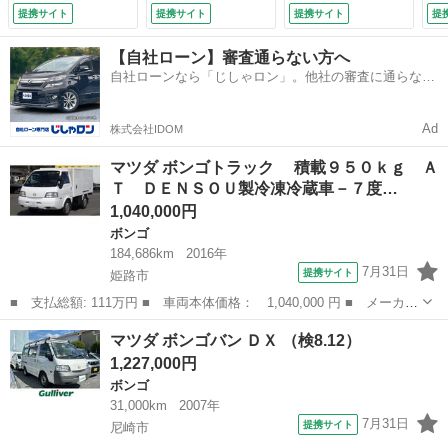
ｇ 荷台内寸 長
ｇ 荷台内寸 長
提携サイト
提携サイト
提携サイト
提
さ：２６０ｃｍ
さ：２６０ｃｍ
幅：１５３ｃｍ 高
幅：１５３ｃｍ 高
【自社ローン】審査通らない方へ
さ：１０５ｃｍ ガ
さ：１０５ｃｍ ガ
自社ローンなら「じしゃロン」。他社の審査に通らなか
ソリン パワーステ
ソリン パワーステ
った方も
アリング ＥＴ
アリング ＥＴＣ
Ｃ バックモニター
バックモニター
Ad
株式会社IDOM
（検8.9）
（検8.9）
マツダ ボンゴトラック 積載９５０ｋｇ Ａ
Ｔ ＤＥＮＳＯＵ製冷凍冷蔵車－７度…
1,040,000円
ボンゴ
184,686km
2016年
7月31日
提携サイト
姫路市
■ 支払総額: 111万円 ■ 車両本体価格： 1,040,000 円 ■ メーカー
名： マツダ ■ 車種名： ボンゴトラック ■ グレード名： 積
兵庫
姫路市
ボンゴ
マツダ ボンゴバン ＤＸ （検8.12）
載９５０ｋｇ ＡＴ ＤＥＮＳＯＵ製冷凍冷蔵車－７度設定 車両総
1,227,000円
重量：２７...
ボンゴ
31,000km
2007年
7月31日
提携サイト
尼崎市