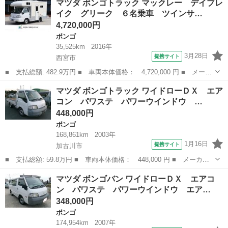
マツダ ボンゴトラック マックレー デイブレ
アコン パワステ パワーウインドウ エアバック ＥＴＣ１年保証
イク グリーク ６名乗車 ツインサ…
距離無制限保...
4,720,000円
ボンゴ
35,525km
2016年
3月28日
提携サイト
西宮市
■ 支払総額: 482.9万円 ■ 車両本体価格： 4,720,000 円 ■ メーカ
ー名： マツダ ■ 車種名： ボンゴトラック ■ グレード名： マ
兵庫
西宮市
ボンゴ
マツダ ボンゴトラック ワイドローＤＸ エア
ックレー デイブレイク グリーク ６名乗車 ツインサブバッテリ
コン パワステ パワーウインドウ …
ー ポー...
448,000円
ボンゴ
168,861km
2003年
1月16日
提携サイト
加古川市
■ 支払総額: 59.8万円 ■ 車両本体価格： 448,000 円 ■ メーカー
名： マツダ ■ 車種名： ボンゴトラック ■ グレード名： ワイ
兵庫
加古川市
ボンゴ
マツダ ボンゴバン ワイドローＤＸ エアコ
ドローＤＸ エアコン パワステ パワーウインドウ エアバック
ン パワステ パワーウインドウ エア…
ＥＴＣ ■ ...
348,000円
ボンゴ
174,954km
2007年