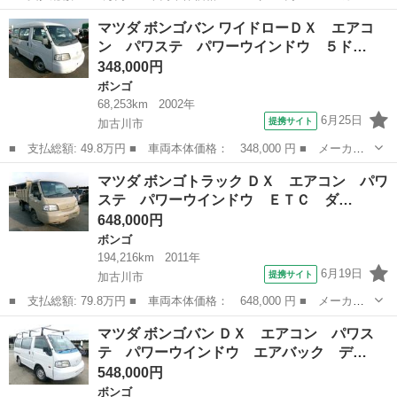
名： マツダ ■ 車種名： ボンゴバン ■ グレード名： ＤＸ ４
兵庫
加古川市
ボンゴ
マツダ ボンゴバン ワイドローＤＸ エアコ
ＷＤ エアコン パワステ パワーウインドウ エアバック ＥＴ
ン パワステ パワーウインドウ ５ド…
Ｃ ５ドア １...
348,000円
ボンゴ
68,253km
2002年
6月25日
提携サイト
加古川市
■ 支払総額: 49.8万円 ■ 車両本体価格： 348,000 円 ■ メーカー
名： マツダ ■ 車種名： ボンゴバン ■ グレード名： ワイドロ
兵庫
加古川市
ボンゴ
マツダ ボンゴトラック ＤＸ エアコン パワ
ーＤＸ エアコン パワステ パワーウインドウ ５ドア ＥＴＣ
ステ パワーウインドウ ＥＴＣ ダ…
■ 排気量：...
648,000円
ボンゴ
194,216km
2011年
6月19日
提携サイト
加古川市
■ 支払総額: 79.8万円 ■ 車両本体価格： 648,000 円 ■ メーカー
名： マツダ ■ 車種名： ボンゴトラック ■ グレード名： Ｄ
兵庫
加古川市
ボンゴ
マツダ ボンゴバン ＤＸ エアコン パワス
Ｘ エアコン パワステ パワーウインドウ ＥＴＣ ダンプ ■ 排
テ パワーウインドウ エアバック デ…
気量： 18...
548,000円
ボンゴ