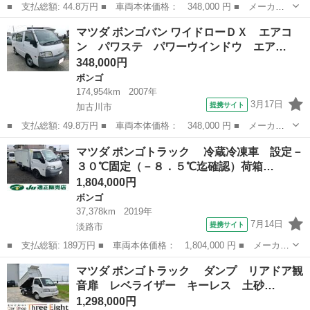
■ 支払総額: 44.8万円 ■ 車両本体価格： 348,000 円 ■ メーカー
名： マツダ ■ 車種名： ボンゴバン ■ グレード名： ＤＸ ユ
兵庫
加古郡
ボンゴ
マツダ ボンゴバン ワイドローＤＸ エアコ
ーザー様買取車 車検１年付き ＥＴＣ エアコン パワーウインド
ン パワステ パワーウインドウ エア…
ウ ドアバイ...
348,000円
ボンゴ
174,954km
2007年
3月17日
提携サイト
加古川市
■ 支払総額: 49.8万円 ■ 車両本体価格： 348,000 円 ■ メーカー
名： マツダ ■ 車種名： ボンゴバン ■ グレード名： ワイドロ
兵庫
加古川市
ボンゴ
マツダ ボンゴトラック 冷蔵冷凍車 設定－
ーＤＸ エアコン パワステ パワーウインドウ エアバック ＡＢ
３０℃固定（－８．５℃迄確認）荷箱…
Ｓ ＥＴＣ ...
1,804,000円
ボンゴ
37,378km
2019年
7月14日
提携サイト
淡路市
■ 支払総額: 189万円 ■ 車両本体価格： 1,804,000 円 ■ メーカー
名： マツダ ■ 車種名： ボンゴトラック ■ グレード名： 冷
兵庫
淡路市
ボンゴ
マツダ ボンゴトラック ダンプ リアドア観
蔵冷凍車 設定－３０℃固定（－８．５℃迄確認）荷箱両側スライ
音扉 レベライザー キーレス 土砂…
ド リヤ観音...
1,298,000円