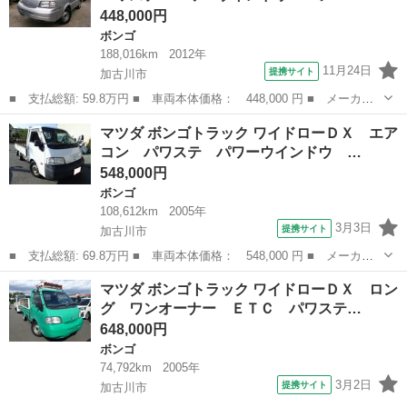
448,000円
ボンゴ
188,016km
2012年
11月24日
提携サイト
加古川市
■ 支払総額: 59.8万円 ■ 車両本体価格： 448,000 円 ■ メーカー
名： マツダ ■ 車種名： ボンゴバン ■ グレード名： ＧＬ ４
兵庫
加古川市
ボンゴ
マツダ ボンゴトラック ワイドローＤＸ エア
ＷＤ エアコン パワステ パワーウインドウ エアバック ＥＴＣ
コン パワステ パワーウインドウ …
■ 排気量...
548,000円
ボンゴ
108,612km
2005年
3月3日
提携サイト
加古川市
■ 支払総額: 69.8万円 ■ 車両本体価格： 548,000 円 ■ メーカー
名： マツダ ■ 車種名： ボンゴトラック ■ グレード名： ワイ
兵庫
加古川市
ボンゴ
マツダ ボンゴトラック ワイドローＤＸ ロン
ドローＤＸ エアコン パワステ パワーウインドウ エアバック
グ ワンオーナー ＥＴＣ パワステ…
ＥＴＣ ディ...
648,000円
ボンゴ
74,792km
2005年
3月2日
提携サイト
加古川市