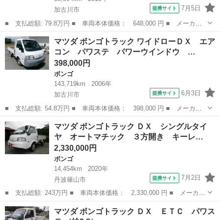
7月5日
提携サイト
加古川市
■ 支払総額: 79.8万円 ■ 車両本体価格： 648,000 円 ■ メーカー
名： マツダ ■ 車種名： ボンゴトラック ■ グレード名： Ｄ
兵庫
加古川市
ボンゴ
マツダ ボンゴトラック ワイドローＤＸ エア
Ｘ ワンオーナー エアコン パワステ パワーウインドウ エアバ
コン パワステ パワーウインドウ …
ック ＡＢＳ ...
398,000円
ボンゴ
143,719km
2006年
6月3日
提携サイト
加古川市
■ 支払総額: 54.8万円 ■ 車両本体価格： 398,000 円 ■ メーカー
名： マツダ ■ 車種名： ボンゴトラック ■ グレード名： ワイ
兵庫
加古川市
ボンゴ
マツダ ボンゴトラック ＤＸ シングルタイ
ドローＤＸ エアコン パワステ パワーウインドウ エアバック
ヤ オートマチック ３方開き キーレ…
オートマチッ...
2,330,000円
ボンゴ
14,454km
2020年
7月2日
提携サイト
丹波篠山市
■ 支払総額: 243万円 ■ 車両本体価格： 2,330,000 円 ■ メーカー
名： マツダ ■ 車種名： ボンゴトラック ■ グレード名： Ｄ
兵庫
丹波篠山市
ボンゴ
マツダ ボンゴトラック ＤＸ ＥＴＣ パワス
Ｘ シングルタイヤ オートマチック ３方開き キーレス ＥＴ