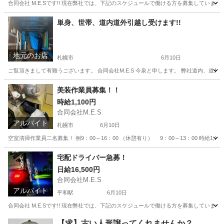
合同会社 M.E.Sです!! 現在弊社では、下記のスケジュールで働ける方を募集しています!!
北海道
札幌市
平和駅
ドライバー
社員
単身、世帯、道内道外引越し受けます!!
地元のお店
札幌市
6月10日
ご覧頂きまして有難うございます。 合同会社M.E.S 今泉と申します。 弊社道内、道
北海道
札幌市
引っ越し
無料
美装作業員募集！！
時給1,100円
合同会社M.E.S
アルバイト
札幌市
6月10日
空室清掃作業員二名募集！ 例9：00～16：00 （休憩有り） 9：00～13：00 時給1,1
北海道
札幌市
その他
宅配ドライバー急募！
日給16,500円
合同会社M.E.S
アルバイト
平和駅
6月10日
合同会社 M.E.Sです!! 現在弊社では、下記のスケジュールで働ける方を募集しています!! 『週
北海道
札幌市
平和駅
配送
貸出
【求】古い人形譲ってくれませんか？