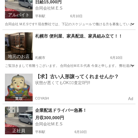
日給15,000円
合同会社M.E.S
アルバイト
平和駅
6月10日
合同会社 M.E.Sです!! 現在弊社では、下記のスケジュールで働ける方を募集しています!!
北海道
札幌市
平和駅
ドライバー
スポット
札幌市 便利屋、家具配送、家具組み立て！！
地元のお店
札幌市
6月10日
ご覧頂きまして有難うございます。 合同会社M.E.S 代表 今泉と申します。 弊社道
北海道
札幌市
便利屋
案件
【求】古い人形譲ってくれませんか？
状態が悪くてもOK🙆‍♀️査定0円‼️
COYASH
Ad
企業配送ドライバー急募！
月収300,000円
合同会社M.E.S
正社員
平和駅
6月10日