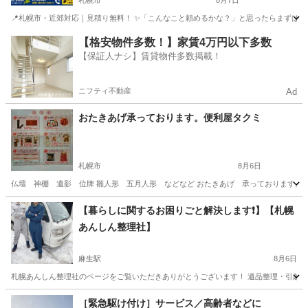
札幌市
8月7日
📍札幌市・近郊対応｜見積り無料！ ✨「こんなこと頼めるかな？」と思ったらまずはご相談く
北海道
札幌市
便利屋
無料
【格安物件多数！】家賃4万円以下多数
【保証人ナシ】賃貸物件多数掲載！
ニフティ不動産
Ad
おたきあげ承っております。便利屋タクミ
札幌市
8月6日
仏壇 神棚 遺影 位牌 雛人形 五月人形 などなど おたきあげ 承っております。 受付
北海道
札幌市
便利屋
雛人形
【暮らしに関するお困りごと解決します❗️】【札幌
あんしん整理社】
麻生駅
8月6日
札幌あんしん整理社のページをご覧いただきありがとうございます！ 遺品整理・引越し・
北海道
札幌市
麻生駅
便利屋
無料
［緊急駆け付け］サービス／高齢者などに