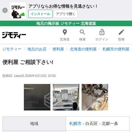
アプリならお得な情報を見逃さない！
インストール
アプリで開く
地元の掲示板 ジモティー 北海道版
北海道
検索
ログイン
投稿
ジモティー
地元のお店
便利屋
北海道の便利屋
札幌市の便利屋
便利屋 ご相談下さい!
投稿ID: 1awei3
2026年6月10日 10:50
地域
札幌市
- 白石区
- 北郷一条