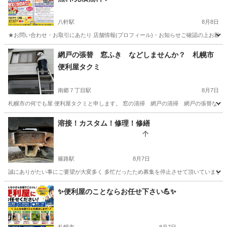
八軒駅
8月8日
★お問い合わせ・お取引にあたり 店舗情報(プロフィール)・お知らせご確認の上お願い
北海道
札幌市
八軒駅
便利屋
北海道
札幌市
琴似駅
網戸の張替 窓ふき などしませんか？ 札幌市
便利屋タクミ
便利屋
無料
南郷７丁目駅
8月7日
札幌市の何でも屋 便利屋タクミと申します。 窓の清掃 網戸の清掃 網戸の張替など 出来る事
北海道
札幌市
南郷７丁目駅
便利屋
網戸
溶接！カスタム！修理！修繕
篠路駅
8月7日
誠にありがたい事にご要望が大変多く 多忙だったため募集を停止させて頂いていましたが業務が
北海道
札幌市
篠路駅
便利屋
✨️便利屋のことならお任せ下さい💪✨️