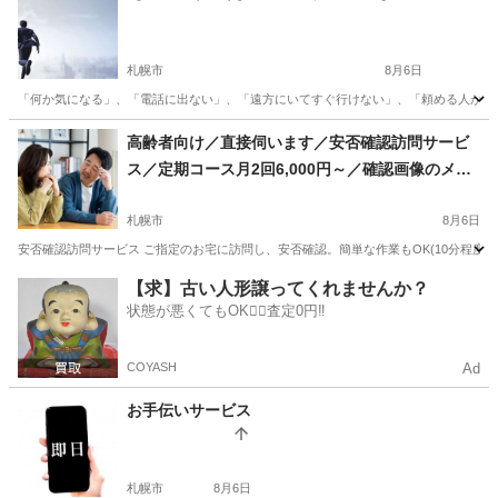
札幌市
8月6日
「何か気になる」、「電話に出ない」、「遠方にいてすぐ行けない」、「頼める人がいない
北海道
札幌市
便利屋
御用聞き
高齢者向け／直接伺います／安否確認訪問サービ
ス／定期コース月2回6,000円～／確認画像のメー
ルまたはLINE送信OK
札幌市
8月6日
安否確認訪問サービス ご指定のお宅に訪問し、安否確認。簡単な作業もOK(10分程度
北海道
札幌市
便利屋
月額
【求】古い人形譲ってくれませんか？
状態が悪くてもOK🙆‍♀️査定0円‼️
COYASH
Ad
お手伝いサービス
札幌市
8月6日