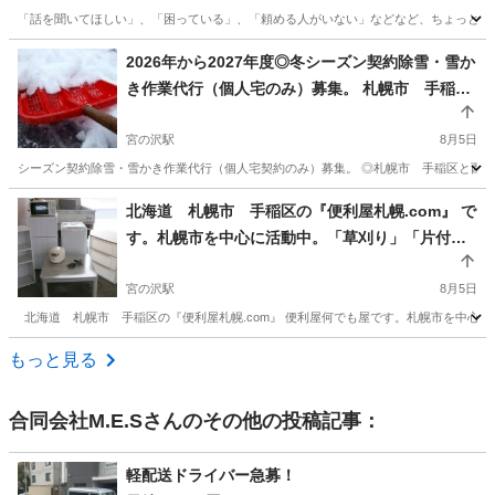
「話を聞いてほしい」、「困っている」、「頼める人がいない」などなど、ちょっとした
北海道
札幌市
便利屋
御用聞き
2026年から2027年度◎冬シーズン契約除雪・雪か
き作業代行（個人宅のみ）募集。 札幌市 手稲
区・西区のみ（一部エリアのみ） 限定。1か月分
基本料金６００００円から～
宮の沢駅
8月5日
シーズン契約除雪・雪かき作業代行（個人宅契約のみ）募集。 ◎札幌市 手稲区と西区のみ
北海道
札幌市
宮の沢駅
便利屋
除雪作業
北海道 札幌市 手稲区の『便利屋札幌.com』 で
す。札幌市を中心に活動中。「草刈り」「片付
け」「窓用エアコン設置」など作業中です。
宮の沢駅
8月5日
北海道 札幌市 手稲区の『便利屋札幌.com』 便利屋何でも屋です。札幌市を中心に活
北海道
札幌市
宮の沢駅
便利屋
.com
もっと見る
合同会社M.E.S
さんのその他の投稿記事：
軽配送ドライバー急募！