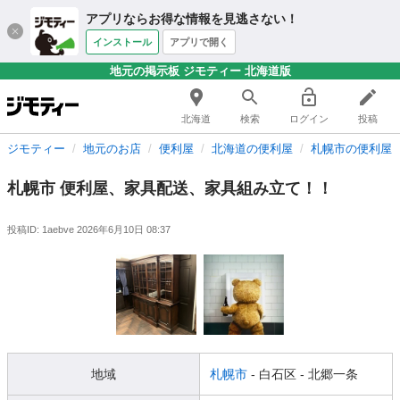
アプリならお得な情報を見逃さない！
インストール
アプリで開く
地元の掲示板 ジモティー 北海道版
北海道
検索
ログイン
投稿
ジモティー
地元のお店
便利屋
北海道の便利屋
札幌市の便利屋
札幌市 便利屋、家具配送、家具組み立て！！
投稿ID: 1aebve
2026年6月10日 08:37
地域
札幌市
- 白石区
- 北郷一条