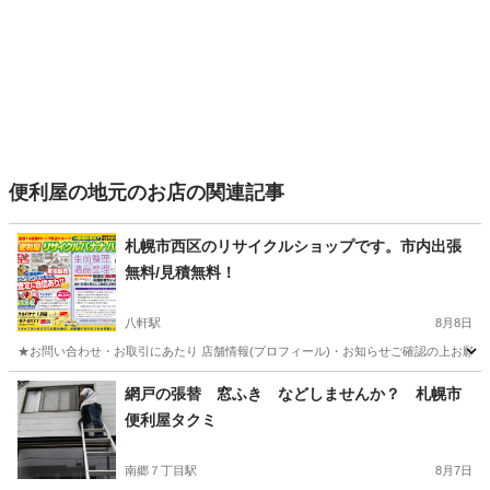
便利屋の地元のお店の関連記事
札幌市西区のリサイクルショップです。市内出張
無料/見積無料！
八軒駅
8月8日
★お問い合わせ・お取引にあたり 店舗情報(プロフィール)・お知らせご確認の上お願い
北海道
札幌市
八軒駅
便利屋
北海道
札幌市
琴似駅
網戸の張替 窓ふき などしませんか？ 札幌市
便利屋タクミ
便利屋
無料
南郷７丁目駅
8月7日