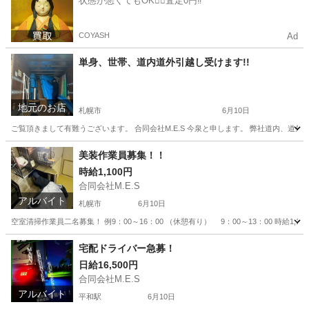
状態が悪くてもOK🙆‍♀️査定0円‼️
COYASH
Ad
単身、世帯、道内道外引越し受けます!!
地元のお店
札幌市
6月10日
ご覧頂きまして有難うございます。 合同会社M.E.S 今泉と申します。 弊社道内、道
北海道
札幌市
引っ越し
無料
美装作業員募集！！
時給1,100円
合同会社M.E.S
アルバイト
札幌市
6月10日
空室清掃作業員二名募集！ 例9：00～16：00 （休憩有り） 9：00～13：00 時給1,1
北海道
札幌市
その他
宅配ドライバー急募！
日給16,500円
合同会社M.E.S
アルバイト
平和駅
6月10日