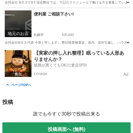
合同会社 M.E.Sです!! 現在弊社では、下記のスケジュールで働ける方を募集しています!! 『週
北海道
札幌市
平和駅
配送
貸出
便利屋 ご相談下さい!
地元のお店
札幌市
6月10日
合同会社M.E.S 代表 今泉と申します。 弊社軽貨物運送、道内、道外引越し、ハウスク
北海道
札幌市
便利屋
【実家の押し入れ整理】眠っている人形あ
りませんか？
状態が悪くてもOK🙆‍♀️査定0円‼️
COYASH
Ad
ページTOPへ
投稿
誰でも今すぐ30秒で投稿出来る
投稿画面へ (無料)