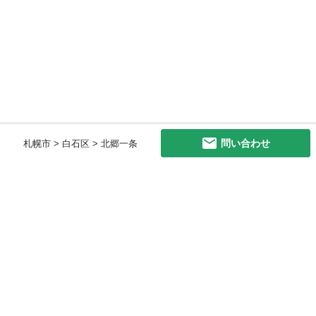
問い合わせ
札幌市 > 白石区 > 北郷一条
初めての方へ
利用規約
プライバシーポリシー
プライバシー・ステートメント
健全化に資する運用方針
お問い合わせ
運営会社
サイトマップ
ご利用ガイド
フリーワードで探す