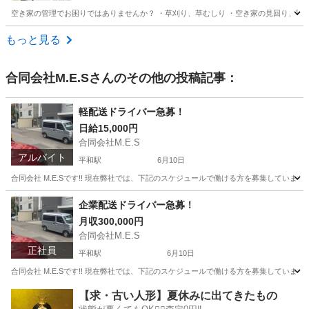
空き家の管理でお困りではありませんか？ ・草刈り、草むしり ・空き家の見回り、写真
北海道
札幌市
菊水駅
便利屋
草むしり
もっと見る
合同会社M.E.S
さんのその他の投稿記事：
軽配送ドライバー急募！
日給15,000円
合同会社M.E.S
アルバイト
平和駅
6月10日
合同会社 M.E.Sです!! 現在弊社では、下記のスケジュールで働ける方を募集しています!!
北海道
札幌市
平和駅
ドライバー
スポット
企業配送ドライバー急募！
月収300,000円
合同会社M.E.S
正社員
平和駅
6月10日
合同会社 M.E.Sです!! 現在弊社では、下記のスケジュールで働ける方を募集しています!!
北海道
札幌市
平和駅
ドライバー
社員
【求・古い人形】夏休みに出てきたもの