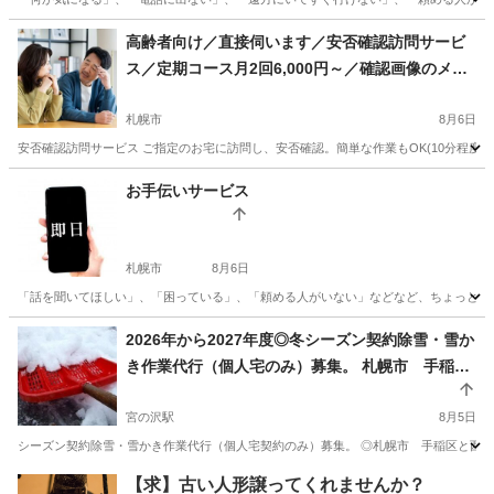
北海道
札幌市
便利屋
御用聞き
高齢者向け／直接伺います／安否確認訪問サービ
ス／定期コース月2回6,000円～／確認画像のメー
ルまたはLINE送信OK
札幌市
8月6日
安否確認訪問サービス ご指定のお宅に訪問し、安否確認。簡単な作業もOK(10分程度
北海道
札幌市
便利屋
月額
お手伝いサービス
札幌市
8月6日
「話を聞いてほしい」、「困っている」、「頼める人がいない」などなど、ちょっとした
北海道
札幌市
便利屋
御用聞き
2026年から2027年度◎冬シーズン契約除雪・雪か
き作業代行（個人宅のみ）募集。 札幌市 手稲
区・西区のみ（一部エリアのみ） 限定。1か月分
基本料金６００００円から～
宮の沢駅
8月5日
シーズン契約除雪・雪かき作業代行（個人宅契約のみ）募集。 ◎札幌市 手稲区と西区のみ
北海道
札幌市
宮の沢駅
便利屋
除雪作業
【求】古い人形譲ってくれませんか？