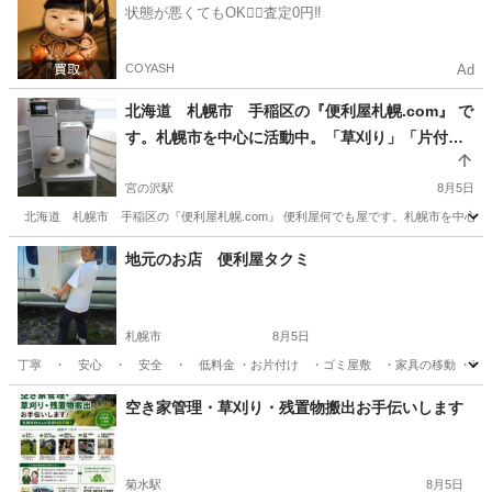
状態が悪くてもOK🙆‍♀️査定0円‼️
COYASH
Ad
北海道 札幌市 手稲区の『便利屋札幌.com』 で
す。札幌市を中心に活動中。「草刈り」「片付
け」「窓用エアコン設置」など作業中です。
宮の沢駅
8月5日
北海道 札幌市 手稲区の『便利屋札幌.com』 便利屋何でも屋です。札幌市を中心に活
北海道
札幌市
宮の沢駅
便利屋
.com
地元のお店 便利屋タクミ
札幌市
8月5日
丁寧 ・ 安心 ・ 安全 ・ 低料金 ・お片付け ・ゴミ屋敷 ・家具の移動 ・草
北海道
札幌市
便利屋
無料
空き家管理・草刈り・残置物搬出お手伝いします
菊水駅
8月5日