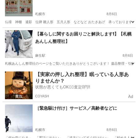
札幌市
8月6日
仏壇 神棚 遺影 位牌 雛人形 五月人形 などなど おたきあげ 承っております。 受付
北海道
札幌市
便利屋
雛人形
【暮らしに関するお困りごと解決します❗️】【札幌
あんしん整理社】
麻生駅
8月6日
札幌あんしん整理社のページをご覧いただきありがとうございます！ 遺品整理・引越し・
北海道
札幌市
麻生駅
便利屋
無料
【実家の押し入れ整理】眠っている人形あ
りませんか？
状態が悪くてもOK🙆‍♀️査定0円‼️
COYASH
Ad
［緊急駆け付け］サービス／高齢者などに
札幌市
8月6日
「何か気になる」、「電話に出ない」、「遠方にいてすぐ行けない」、「頼める人がいない