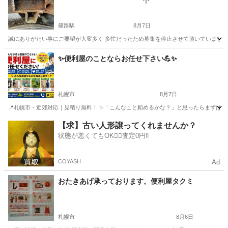
篠路駅
8月7日
誠にありがたい事にご要望が大変多く 多忙だったため募集を停止させて頂いていましたが業務が
北海道
札幌市
篠路駅
便利屋
✨️便利屋のことならお任せ下さい💪✨️
札幌市
8月7日
📍札幌市・近郊対応｜見積り無料！ ✨「こんなこと頼めるかな？」と思ったらまずはご相談く
北海道
札幌市
便利屋
無料
【求】古い人形譲ってくれませんか？
状態が悪くてもOK🙆‍♀️査定0円‼️
COYASH
Ad
おたきあげ承っております。便利屋タクミ
札幌市
8月6日