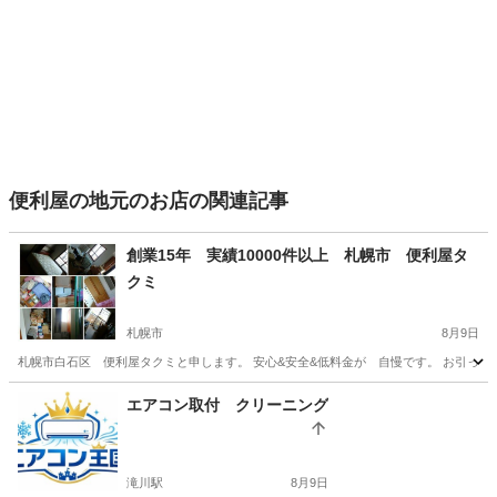
便利屋の地元のお店の関連記事
創業15年 実績10000件以上 札幌市 便利屋タ
クミ
札幌市
8月9日
札幌市白石区 便利屋タクミと申します。 安心&安全&低料金が 自慢です。 お引っ越し
北海道
札幌市
便利屋
無料
エアコン取付 クリーニング
滝川駅
8月9日