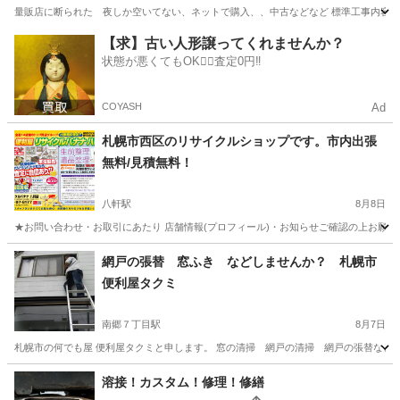
量販店に断られた 夜しか空いてない、ネットで購入、、中古などなど 標準工事内容】 * 配管
北海道
砂川市
滝川駅
便利屋
【求】古い人形譲ってくれませんか？
状態が悪くてもOK🙆‍♀️査定0円‼️
COYASH
Ad
札幌市西区のリサイクルショップです。市内出張
無料/見積無料！
八軒駅
8月8日
★お問い合わせ・お取引にあたり 店舗情報(プロフィール)・お知らせご確認の上お願い
北海道
札幌市
八軒駅
便利屋
北海道
札幌市
琴似駅
網戸の張替 窓ふき などしませんか？ 札幌市
便利屋タクミ
便利屋
無料
南郷７丁目駅
8月7日
札幌市の何でも屋 便利屋タクミと申します。 窓の清掃 網戸の清掃 網戸の張替など 出来る事
北海道
札幌市
南郷７丁目駅
便利屋
網戸
溶接！カスタム！修理！修繕