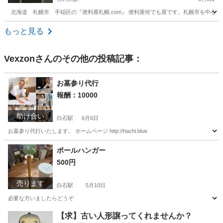
北海道 札幌市 手稲区の『便利屋札幌.com』 便利屋何でも屋です。札幌市を中心に活
北海道
札幌市
宮の沢駅
便利屋
.com
もっと見る
Vexzon
さんのその他の投稿記事：
お墓参り代行
報酬：10000
助け合い
白石駅
6月6日
お墓参り代行いたします。 ホームページ http://hachi.blue
北海道
札幌市
白石駅
手伝いたい/助けたい
墓参り
ポールハンガー
500円
売ります
白石駅
5月10日
必要な方いましたらどうぞ
北海道
札幌市
白石駅
寝具
ポール
【求】古い人形譲ってくれませんか？