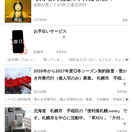
状態が悪くてもOK🙆‍♀️査定0円‼️
COYASH
Ad
お手伝いサービス
札幌市
8月6日
「話を聞いてほしい」、「困っている」、「頼める人がいない」などなど、ちょっとした
北海道
札幌市
便利屋
御用聞き
2026年から2027年度◎冬シーズン契約除雪・雪か
き作業代行（個人宅のみ）募集。 札幌市 手稲
区・西区のみ（一部エリアのみ） 限定。1か月分
基本料金６００００円から～
宮の沢駅
8月5日
シーズン契約除雪・雪かき作業代行（個人宅契約のみ）募集。 ◎札幌市 手稲区と西区のみ
北海道
札幌市
宮の沢駅
便利屋
除雪作業
北海道 札幌市 手稲区の『便利屋札幌.com』 で
す。札幌市を中心に活動中。「草刈り」「片付
け」「窓用エアコン設置」など作業中です。
宮の沢駅
8月5日