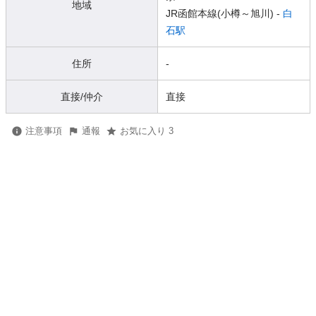
地域
JR函館本線(小樽～旭川) -
白
石駅
住所
-
直接/仲介
直接
注意事項
通報
お気に入り 3