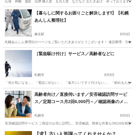
仏壇 神棚 遺影 位牌 雛人形 五月人形 などなど おたきあげ 承っております。 受付
北海道
札幌市
便利屋
雛人形
【暮らしに関するお困りごと解決します❗️】【札幌
あんしん整理社】
麻生駅
8月6日
札幌あんしん整理社のページをご覧いただきありがとうございます！ 遺品整理・引越し・
北海道
札幌市
麻生駅
便利屋
無料
［緊急駆け付け］サービス／高齢者などに
札幌市
8月6日
「何か気になる」、「電話に出ない」、「遠方にいてすぐ行けない」、「頼める人がいない
北海道
札幌市
便利屋
御用聞き
高齢者向け／直接伺います／安否確認訪問サービ
ス／定期コース月2回6,000円～／確認画像のメー
ルまたはLINE送信OK
札幌市
8月6日
安否確認訪問サービス ご指定のお宅に訪問し、安否確認。簡単な作業もOK(10分程度
北海道
札幌市
便利屋
月額
【求】古い人形譲ってくれませんか？