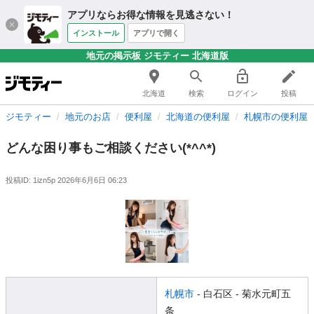
アプリならお得な情報を見逃さない！
インストール
アプリで開く
地元の掲示板 ジモティー 北海道版
北海道
検索
ログイン
投稿
ジモティー
地元のお店
便利屋
北海道の便利屋
札幌市の便利屋
どんな困り事もご相談ください(*^^*)
投稿ID: 1izn5p
2026年6月6日 06:23
札幌市
- 白石区
- 菊水元町五
条