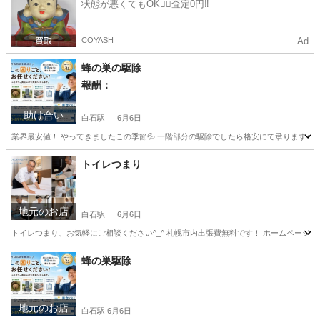
状態が悪くてもOK🙆‍♀️査定0円‼️
COYASH
Ad
蜂の巣の駆除
報酬：
助け合い
白石駅
6月6日
業界最安値！ やってきましたこの季節💦 一階部分の駆除でしたら格安にて承ります🍀*゜ 大
北海道
札幌市
白石駅
手伝いたい/助けたい
蜂の巣
トイレつまり
地元のお店
白石駅
6月6日
トイレつまり、お気軽にご相談ください^_^ 札幌市内出張費無料です！ ホームページ:http://ha
北海道
札幌市
白石駅
トイレつまり/水漏れ修理
蜂の巣駆除
地元のお店
白石駅
6月6日