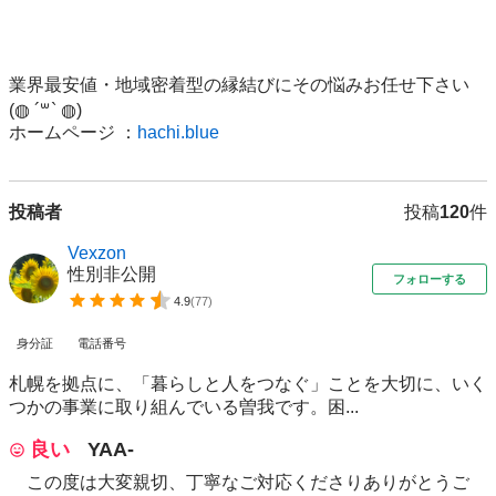
業界最安値・地域密着型の縁結びにその悩みお任せ下さい
(◍ ´꒳` ◍)

ホームページ ：
hachi.blue
投稿者
投稿
120
件
Vexzon
性別非公開
フォローする
4.9
(
77
)
身分証
電話番号
札幌を拠点に、「暮らしと人をつなぐ」ことを大切に、いく
つかの事業に取り組んでいる曽我です。困...
良い
YAA-
この度は大変親切、丁寧なご対応くださりありがとうご