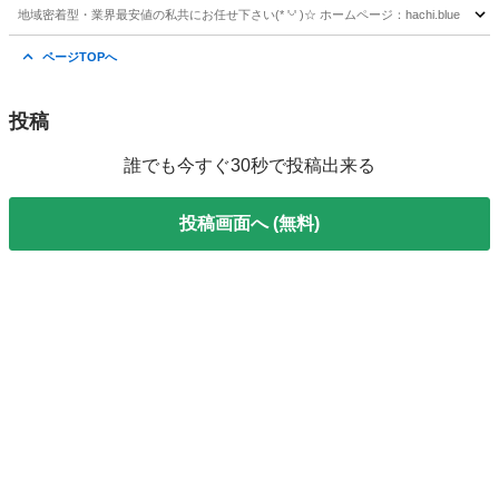
地域密着型・業界最安値の私共にお任せ下さい(* 'ᵕ' )☆ ホームページ：hachi.blue
北海道
札幌市
白石駅
蜂の巣駆除
ページTOPへ
投稿
誰でも今すぐ30秒で投稿出来る
投稿画面へ (無料)