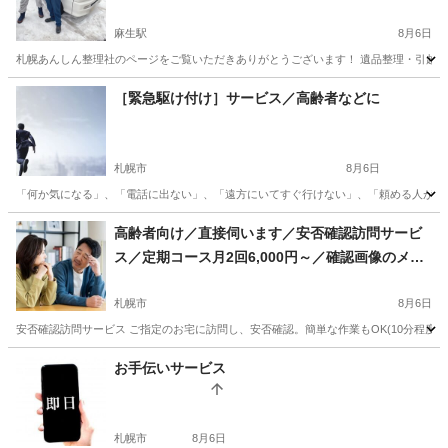
麻生駅
8月6日
札幌あんしん整理社のページをご覧いただきありがとうございます！ 遺品整理・引越し・
北海道
札幌市
麻生駅
便利屋
無料
［緊急駆け付け］サービス／高齢者などに
札幌市
8月6日
「何か気になる」、「電話に出ない」、「遠方にいてすぐ行けない」、「頼める人がいない
北海道
札幌市
便利屋
御用聞き
高齢者向け／直接伺います／安否確認訪問サービ
ス／定期コース月2回6,000円～／確認画像のメー
ルまたはLINE送信OK
札幌市
8月6日
安否確認訪問サービス ご指定のお宅に訪問し、安否確認。簡単な作業もOK(10分程度
北海道
札幌市
便利屋
月額
お手伝いサービス
札幌市
8月6日