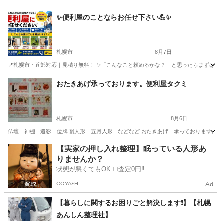
✨️便利屋のことならお任せ下さい💪✨️
札幌市
8月7日
📍札幌市・近郊対応｜見積り無料！ ✨「こんなこと頼めるかな？」と思ったらまずはご相談く
北海道
札幌市
便利屋
無料
おたきあげ承っております。便利屋タクミ
札幌市
8月6日
仏壇 神棚 遺影 位牌 雛人形 五月人形 などなど おたきあげ 承っております。 受付
北海道
札幌市
便利屋
雛人形
【実家の押し入れ整理】眠っている人形あ
りませんか？
状態が悪くてもOK🙆‍♀️査定0円‼️
COYASH
Ad
【暮らしに関するお困りごと解決します❗️】【札幌
あんしん整理社】