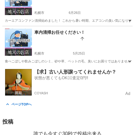
地元のお店
札幌市
6月26日
カーエアコンファン清掃始めました！ これから暑い時期、エアコンの臭い気になりませんか
北海道
札幌市
便利屋
車内清掃お任せください！
地元のお店
札幌市
5月25日
食べこぼしや飲みこぼしのシミ、砂や草、ペットの毛、臭いにお困りではありませんか？
北海道
札幌市
便利屋
天井
【求】古い人形譲ってくれませんか？
状態が悪くてもOK🙆‍♀️査定0円‼️
COYASH
Ad
ページTOPへ
投稿
誰でも今すぐ30秒で投稿出来る