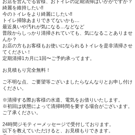
お店を営んでる皆様、おトイレの定期清掃はいかがですか？

綺麗を維持したい‼︎

今のトイレをより綺麗にしたい‼︎

トイレ掃除あまりできてないかも…

最近臭いや汚れが気になる…などなど

普段からしっかり清掃されていても、気になることありませ
んか？

お店の方もお客様もお使いになられるトイレを是非清掃させ
てください！

定期清掃1カ月に1回〜ご予約承ってます。

お見積もり完全無料！

ご不明な点、ご要望等ございましたらなんなりとお申し付け
ください。

※清掃する際お客様の水道、電気をお借りいたします。

※初回は状態によって清掃時間を要する場合がございます。
ご了承ください。

24時間ジモティーメッセージで受付しております。 

以下を教えていただけると、お見積もりできます。 
