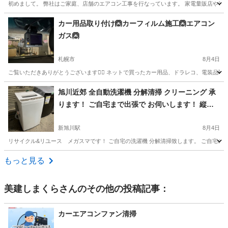
初めまして。 弊社はご家庭、店舗のエアコン工事を行なっています。 家電量販店や電
北海道
札幌市
南郷１８丁目駅
便利屋
無料
カー用品取り付け🙆カーフィルム施工🙆エアコン
ガス🙆
札幌市
8月4日
ご覧いただきありがとうございます🙇‍♂️ ネットで買ったカー用品、ドラレコ、電装品取
北海道
札幌市
便利屋
取り付け
旭川近郊 全自動洗濯機 分解清掃 クリーニング 承
ります！ ご自宅まで出張で お伺いします！ 縦型
洗濯機のみ です。
新旭川駅
8月4日
リサイクル&リユース メガスマです！ ご自宅の洗濯機 分解清掃致します。 ご自宅の
北海道
旭川市
新旭川駅
便利屋
料金
もっと見る
美建しまくら
さんのその他の投稿記事：
カーエアコンファン清掃