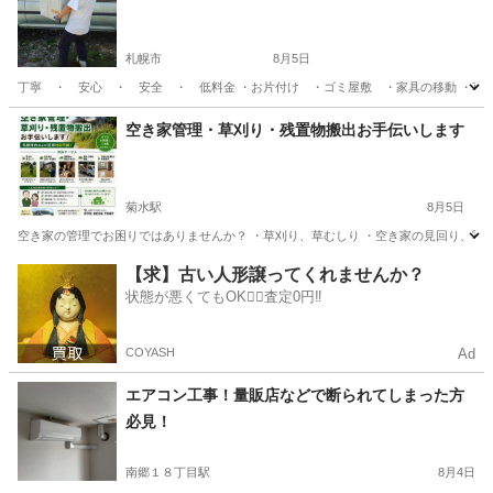
札幌市
8月5日
丁寧 ・ 安心 ・ 安全 ・ 低料金 ・お片付け ・ゴミ屋敷 ・家具の移動 ・草
北海道
札幌市
便利屋
無料
空き家管理・草刈り・残置物搬出お手伝いします
菊水駅
8月5日
空き家の管理でお困りではありませんか？ ・草刈り、草むしり ・空き家の見回り、写真
北海道
札幌市
菊水駅
便利屋
草むしり
【求】古い人形譲ってくれませんか？
状態が悪くてもOK🙆‍♀️査定0円‼️
COYASH
Ad
エアコン工事！量販店などで断られてしまった方
必見！
南郷１８丁目駅
8月4日