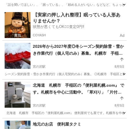
「話を聞いてほしい」、「困っている」、「頼める人がいない」などなど、ちょっとした
北海道
札幌市
便利屋
御用聞き
【実家の押し入れ整理】眠っている人形あ
りませんか？
状態が悪くてもOK🙆‍♀️査定0円‼️
COYASH
Ad
2026年から2027年度◎冬シーズン契約除雪・雪か
き作業代行（個人宅のみ）募集。 札幌市 手稲
区・西区のみ（一部エリアのみ） 限定。1か月分
基本料金６００００円から～
宮の沢駅
8月5日
シーズン契約除雪・雪かき作業代行（個人宅契約のみ）募集。 ◎札幌市 手稲区と西区のみ
北海道
札幌市
宮の沢駅
便利屋
除雪作業
北海道 札幌市 手稲区の『便利屋札幌.com』 で
す。札幌市を中心に活動中。「草刈り」「片付
け」「窓用エアコン設置」など作業中です。
宮の沢駅
8月5日
北海道 札幌市 手稲区の『便利屋札幌.com』 便利屋何でも屋です。札幌市を中心に活
北海道
札幌市
宮の沢駅
便利屋
.com
地元のお店 便利屋タクミ