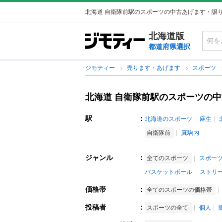
北海道 自衛隊前駅のスポーツの中古あげます・譲
北海道版
都道府県選択
ジモティー
売ります・あげます
スポーツ
北海道 自衛隊前駅のスポーツの
駅
：
北海道のスポーツ
麻生
自衛隊前
真駒内
ジャンル
：
全てのスポーツ
スポー
バスケットボール
ストリ
価格帯
：
全てのスポーツの価格帯
投稿者
：
スポーツの全て
個人