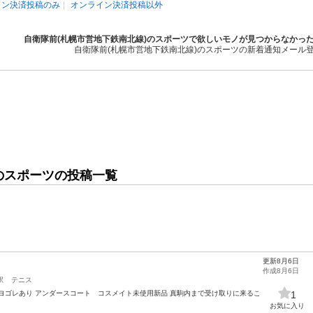
イン決済投稿のみ
オンライン決済投稿以外
自衛隊前(札幌市営地下鉄南北線)のスポーツで欲しいモノが見つからなかっ
自衛隊前(札幌市営地下鉄南北線)のスポーツの新着通知メール
のスポーツの投稿一覧
更新8月6日
作成8月6日
駅
テニス
ヨゴレあり アンダースコート コスメイト未使用新品 真駒内まで受け取りに来るこ
1
お気に入り