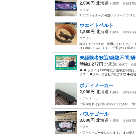
2,000円
北海道
札幌市
自衛隊前
タオル
7.11ファイターズ可愛いシリーズ クロ
ウエイトベルト
1,880円
北海道
札幌市
自衛隊前
ウエイト
購入したのですが、使用していません。 
は1100ミリあります。 一番きつく締め
未経験者歓迎/経験不問/研
時給1,277円
北海道
札幌市
自
◆ ◆ ツクイは1983年に介護事業を
ラス！ ◆グループ会社の経営管理 ◆在宅介
ボディメーカー
2,000円
北海道
札幌市
自衛隊前
ボディメーカー
ご質問あればお問い合わせください。 別
バスケゴール
3,000円
北海道
札幌市
自衛隊前
バスケ
バスケットゴールになります。 まだ使え