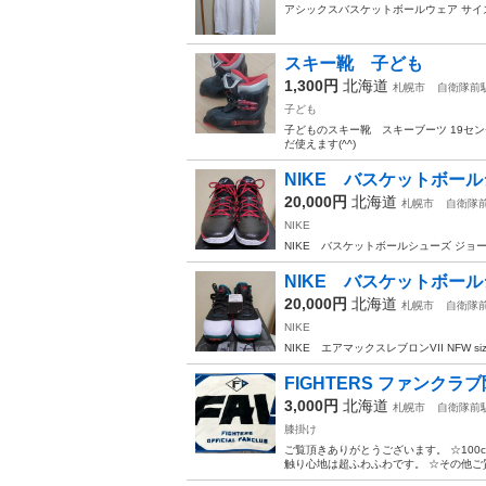
アシックスバスケットボールウェア サイ
スキー靴 子ども
1,300円
北海道
札幌市
自衛隊前
子ども
子どものスキー靴 スキーブーツ 19セ
だ使えます(^^)
NIKE バスケットボー
20,000円
北海道
札幌市
自衛隊
NIKE
NIKE バスケットボールシューズ ジョーダ
NIKE バスケットボー
20,000円
北海道
札幌市
自衛隊
NIKE
NIKE エアマックスレブロンVII NFW s
FIGHTERS ファンクラ
3,000円
北海道
札幌市
自衛隊前
膝掛け
ご覧頂きありがとうございます。 ☆10
触り心地は超ふわふわです。 ☆その他ご