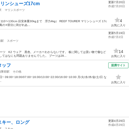
更新7月20日
リンシューズ17cm
作成7月20日
駅
マリンスポーツ
4
m （110〜130cm 目安体重30kgまで 浮力4kg） REEF TOURER マリンシューズ 17c
の⚪︎部分に剥がれあ...
お気に入り
更新5月19日
作成7月2日
前駅
スポーツ
14
ブーツ K2 ウェア 黒色、メーカーわからないです。 板に関しては貰い物で傷など
てはなにも問題ありませんでした。 ブーツは28...
お気に入り
タッフ
提携サイト
衛隊前駅
その他
00~18:00/07:00~16:00/13:00~22:00/16:00~10:00 月/火/水/木/金/土/日 な
.
お気に入り
更新4月29日
tスキー、ロング
作成4月29日
駅
スキー