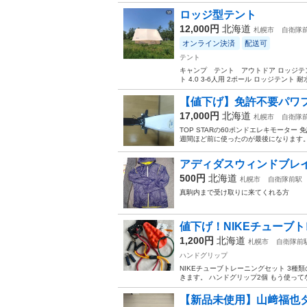
ロッジ型テント
12,000円
北海道
札幌市
自衛隊
オンライン決済
配送可
テント
キャンプ テント アウトドア ロッジテント
ト 4.0 3-6人用 2ポール ロッジテント 
【値下げ】免許不要パワ
17,000円
北海道
札幌市
自衛隊
TOP STARの60ポンドエレキモーター
週間ほど前に使ったのが最後になります。 
アディダスウィンドブレ
500円
北海道
札幌市
自衛隊前駅
真駒内まで受け取りに来てくれる方
値下げ！NIKEチューブ
1,200円
北海道
札幌市
自衛隊前
ハンドグリップ
NIKEチューブトレーニングセット 3
きます。 ハンドグリップ2個 もう使って
【新品未使用】山﨑福也