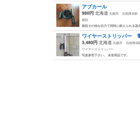
アブカール
980円
北海道
札幌市
自衛隊前駅
腹筋
腹筋その他を自力で同時に鍛えられる器
ワイヤーストリッパー 
3,480円
北海道
札幌市
自衛隊前
ワイヤーストリッパー
写真参照下さい。 未使用品です。