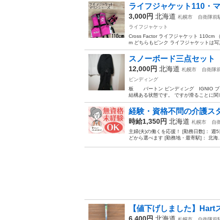
ライフジャケット110・マ
3,000円
北海道
札幌市
自衛隊前
ライフジャケット
Cross Factor ライフジャケット 110c
m どちらもピンク ライフジャケットは写真
スノーボード三点セット
12,000円
北海道
札幌市
自衛隊
ビンディング
板 バートン ビンディング IGNIO 
結構ある状態です。 ですが滑ることに関し
経験・資格不問の介護ス
時給1,350円
北海道
札幌市
自
主婦(夫)の働くを応援！ [勤務日数]： 週5日~ 09:
どから選べます [勤務地・最寄駅]： 北海..
【値下げしました】Har
6,400円
北海道
札幌市
自衛隊前