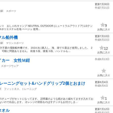
更新7月30日
作成7月21日
前駅
スポーツ
9
 おしゃれキャンプ NEUTRAL OUTDOOR (ニュートラルアウトドア) LGテン
耐水ポリエステル生地 ベージュ 使用...
お気に入り
更新7月10日
フル船外機
作成6月22日
前駅
マリンスポーツ
 免許不要の電動船外機です。 2024.8に購入し、海、湖で５度ほど使用しました。 ２
12
可動に問題ありません。 前進５段、後進３段、ハンドルも...
お気に入り
作成6月13日
イカー 女性Ｍ紺
スポーツウェア
お気に入り
更新6月4日
トレーニングセット&ハンドグリップ2個とおまけ
作成6月4日
駅
フィットネス、トレーニング
1
種類のチューブがセットになってます。 説明書のような紙があり破れてますが入れてお
ないので出品します。 オレンジの背筋をのばすグッズもお付けしま...
お気に入り
更新7月12日
タオル
作成5月15日