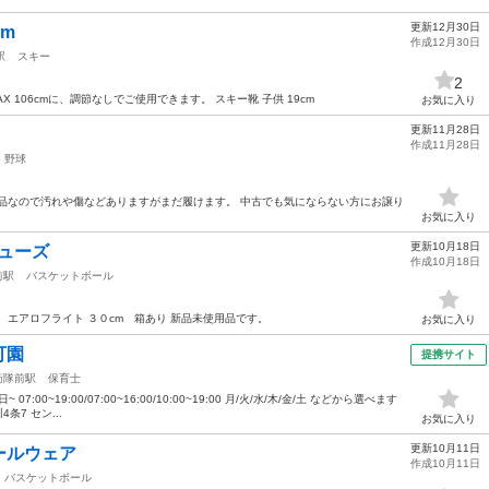
更新12月30日
cm
作成12月30日
駅
スキー
2
 SPAX 106cmに、調節なしでご使用できます。 スキー靴 子供 19cm
お気に入り
更新11月28日
作成11月28日
野球
品なので汚れや傷などありますがまだ履けます。 中古でも気にならない方にお譲り
お気に入り
更新10月18日
シューズ
作成10月18日
前駅
バスケットボール
 エアロフライト ３０cm 箱あり 新品未使用品です。
お気に入り
可園
提携サイト
衛隊前駅
保育士
7:00~19:00/07:00~16:00/10:00~19:00 月/火/水/木/金/土 などから選べます
条7 セン...
お気に入り
更新10月11日
ールウェア
作成10月11日
バスケットボール