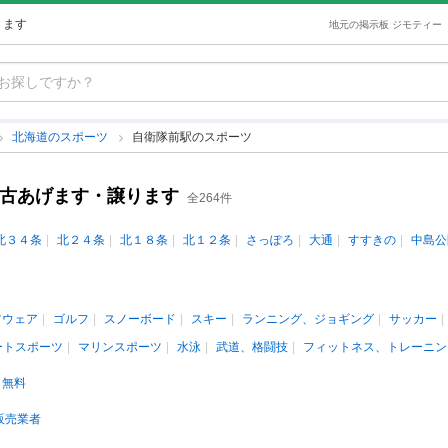
ります
地元の掲示板 ジモティー
北海道のスポーツ
自衛隊前駅のスポーツ
中古あげます・譲ります
全264件
北３４条
北２４条
北１８条
北１２条
さっぽろ
大通
すすきの
中島公
ツウェア
ゴルフ
スノーボード
スキー
ランニング、ジョギング
サッカー
ートスポーツ
マリンスポーツ
水泳
武道、格闘技
フィットネス、トレーニン
無料
販売業者