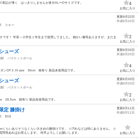
ズ表記が薄く はっきりしませんが多分XL〜Oサイズです。
4
お気に入り
更新9月22日
作成9月22日
駅
スキー
2
ンチです！ 年長～小学生１年生まで使用してました。 細かい傷等ありますが、まだま
お気に入り
更新9月20日
ルシューズ
作成9月20日
前駅
バスケットボール
4
ンCP３.VI size 30cm 箱有り 新品未使用品です。
お気に入り
更新9月20日
ルシューズ
作成9月20日
前駅
バスケットボール
2
ize 28.5cm 箱有り 新品未使用品です。
お気に入り
更新9月11日
ブ限定 膝掛け
作成9月11日
駅
野球
0cmくらいありそうなくらい大きめの膝掛けです。 ☆汚れなどは特にありません。 ☆
質問等あればお答えします。 何卒よろしくお願いします。
お気に入り