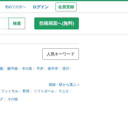
ログイン
会員登録
初めての方へ
投稿画面へ(無料)
検索
人気キーワード
園
幌平橋
中の島
平岸
南平岸
澄川
路線・駅から選ぶ
フットサル
野球
ソフトボール
テニス
グ
その他