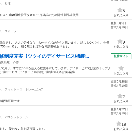
駅
野球
5
ミちゃん 山﨑福也投手タオル 中身確認のため開封 新品未使用
お気に入り
更新8月5日
作成4月19日
駅
スポーツ
9
新品です。 大人の男性なら、大体サイズが合うと思います。 試しもOKです。 全長
て750mm です。 細く無ければかなり調整幅あります。
お気に入り
修制度充実【ツクイのデイサービス/機能...
提携サイト
衛隊前駅
介護
開始しており、すでに40年を超える歴史を有しています。デイサービスでは業界トップク
護サービス:デイサービス/訪問介護/訪問入浴/訪問看護/...
お気に入り
更新6月28日
作成4月10日
駅
フィットネス、トレーニング
2
途配達可能です
お気に入り
更新4月22日
作成4月10日
駅
バスケットボール
19
ます。 使わない為お譲り致します。
お気に入り