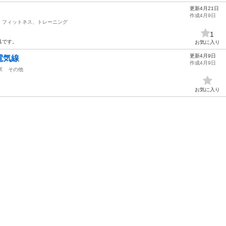
更新4月21日
作成4月9日
フィットネス、トレーニング
1
具です。
お気に入り
更新4月9日
電気線
作成4月9日
駅
その他
お気に入り