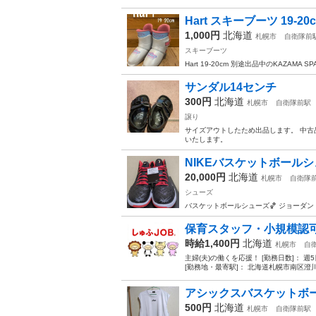
Hart スキーブーツ 19-20
1,000円
北海道
札幌市
自衛隊前
スキーブーツ
Hart 19-20cm 別途出品中のKAZAMA
サンダル14センチ
300円
北海道
札幌市
自衛隊前駅
譲り
サイズアウトしたため出品します。 中古
いたします。
NIKEバスケットボール
20,000円
北海道
札幌市
自衛隊
シューズ
バスケットボールシューズ🏀 ジョーダン
保育スタッフ・小規模認
時給1,400円
北海道
札幌市
自
主婦(夫)の働くを応援！ [勤務日数]： 週5日~ 0
[勤務地・最寄駅]： 北海道札幌市南区澄川4
アシックスバスケットボ
500円
北海道
札幌市
自衛隊前駅