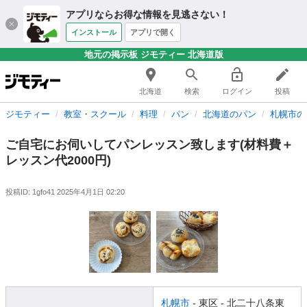
アプリならお得な情報を見逃さない！
インストール
アプリで開く
地元の掲示板 ジモティー 北海道版
北海道
検索
ログイン
投稿
ジモティー
教室・スクール
料理
パン
北海道のパン
札幌市の
ご自宅にお伺いしてパンレッスン致します(材料費＋
レッスン代2000円)
投稿ID: 1gfo41
2025年4月1日 02:20
札幌市
- 東区
- 北二十八条東