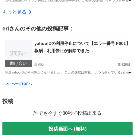
お料理教室のベテラン先生と無添加お味噌を手作りし 発酵お味噌汁付きランチを食べて 美肌
北海道
札幌市
手稲駅
その他
お味噌
もっと見る
eri
さんのその他の投稿記事：
yahooIDの利用停止について【エラー番号 F001】
報酬：利用停止が解除できた...
助け合い
白石駅
5月29日
突然yahooIDが利用停止になりました。 ことの発端は昨夜、いつも使っているyahooメ
北海道
札幌市
白石駅
手伝って/助けて
アプリ
ページTOPへ
投稿
誰でも今すぐ30秒で投稿出来る
投稿画面へ (無料)