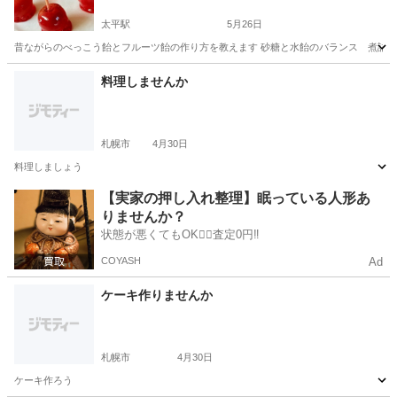
太平駅
5月26日
昔ながらのべっこう飴とフルーツ飴の作り方を教えます 砂糖と水飴のバランス 煮詰める
北海道
札幌市
太平駅
お菓子
料理しませんか
札幌市
4月30日
料理しましょう
北海道
札幌市
その他
【実家の押し入れ整理】眠っている人形あ
りませんか？
状態が悪くてもOK🙆‍♀️査定0円‼️
COYASH
Ad
ケーキ作りませんか
札幌市
4月30日
ケーキ作ろう