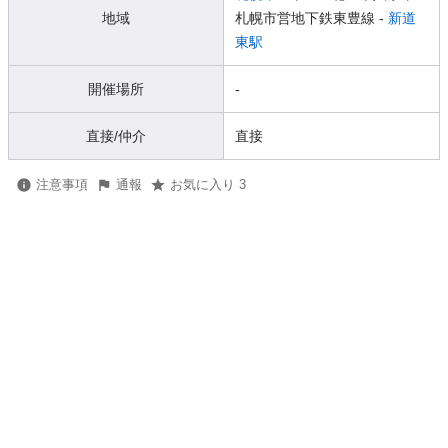
地域
札幌市営地下鉄東豊線 -
新道
東駅
開催場所
-
直接/仲介
直接
注意事項
通報
お気に入り 3