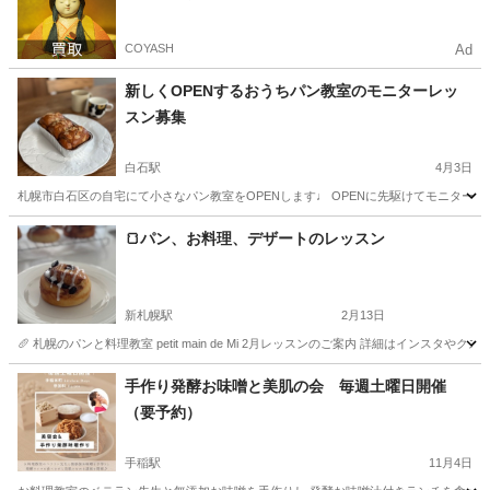
COYASH
Ad
新しくOPENするおうちパン教室のモニターレッ
スン募集
白石駅
4月3日
札幌市白石区の自宅にて小さなパン教室をOPENします♩ OPENに先駆けてモニターレッ
北海道
札幌市
白石駅
パン
レッスン
🍞パン、お料理、デザートのレッスン
新札幌駅
2月13日
🥖 札幌のパンと料理教室 petit main de Mi 2月レッスンのご案内 詳細はインスタやクスパをご覧下さい。 h
北海道
札幌市
新札幌駅
パン
ティラミス
手作り発酵お味噌と美肌の会 毎週土曜日開催
（要予約）
手稲駅
11月4日