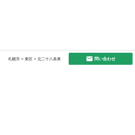
問い合わせ
札幌市 > 東区 > 北二十八条東
初めての方へ
利用規約
プライバシーポリシー
プライバシー・ステートメント
健全化に資する運用方針
お問い合わせ
運営会社
サイトマップ
ご利用ガイド
フリーワードで探す