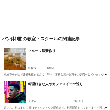
パン(料理)の教室・スクールの関連記事
フルーツ酵素作り
札幌市
8月5日
札幌市中央区で発酵教室を営んで、時々、米粉と麹のお菓子の販売をしています😊 今回は、フル
北海道
札幌市
その他
酵素
料理好きな人やカフェスイーツ巡り
大通駅
7月11日
皆さん、初めまして 僕はティックトック配信者で、料理配信をしております 料理に興味