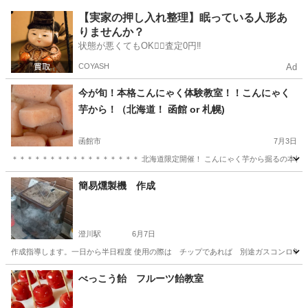
北海道
札幌市
大通駅
料理
スイーツ
【実家の押し入れ整理】眠っている人形あ
りませんか？
状態が悪くてもOK🙆‍♀️査定0円‼️
COYASH
Ad
今が旬！本格こんにゃく体験教室！！こんにゃく
芋から！（北海道！ 函館 or 札幌)
函館市
7月3日
＊＊＊＊＊＊＊＊＊＊＊＊＊＊＊＊＊ 北海道限定開催！ こんにゃく芋から掘るの本格体
北海道
函館市
料理
北海道
札幌市
料理
簡易燻製機 作成
澄川駅
6月7日
作成指導します。一日から半日程度 使用の際は チップであれば 別途ガスコンロ等熱源
北海道
札幌市
澄川駅
その他
べっこう飴 フルーツ飴教室