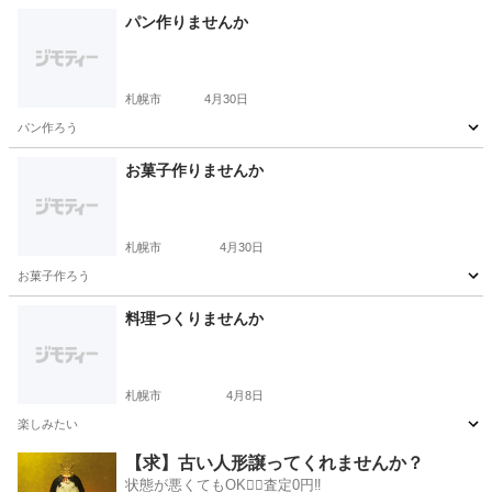
北海道
札幌市
ケーキ
パン作りませんか
札幌市
4月30日
パン作ろう
北海道
札幌市
パン
お菓子作りませんか
札幌市
4月30日
お菓子作ろう
北海道
札幌市
お菓子
料理つくりませんか
札幌市
4月8日
楽しみたい
北海道
札幌市
その他
【求】古い人形譲ってくれませんか？
状態が悪くてもOK🙆‍♀️査定0円‼️