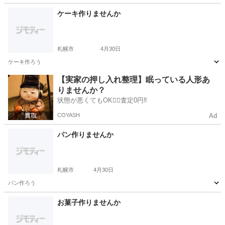
北海道
札幌市
その他
ケーキ作りませんか
札幌市
4月30日
ケーキ作ろう
北海道
札幌市
ケーキ
【実家の押し入れ整理】眠っている人形あ
りませんか？
状態が悪くてもOK🙆‍♀️査定0円‼️
COYASH
Ad
パン作りませんか
札幌市
4月30日
パン作ろう
北海道
札幌市
パン
お菓子作りませんか