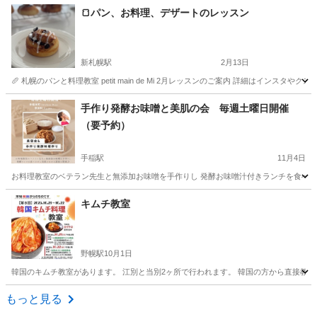
🍞パン、お料理、デザートのレッスン
新札幌駅
2月13日
🥖 札幌のパンと料理教室 petit main de Mi 2月レッスンのご案内 詳細はインスタやクスパをご覧下さい。 h
北海道
札幌市
新札幌駅
パン
ティラミス
手作り発酵お味噌と美肌の会 毎週土曜日開催
（要予約）
手稲駅
11月4日
お料理教室のベテラン先生と無添加お味噌を手作りし 発酵お味噌汁付きランチを食べて 美肌
北海道
札幌市
手稲駅
その他
お味噌
キムチ教室
野幌駅
10月1日
韓国のキムチ教室があります。 江別と当別2ヶ所で行われます。 韓国の方から直接教えていただ
北海道
江別市
野幌駅
韓国料理
キムチ
もっと見る