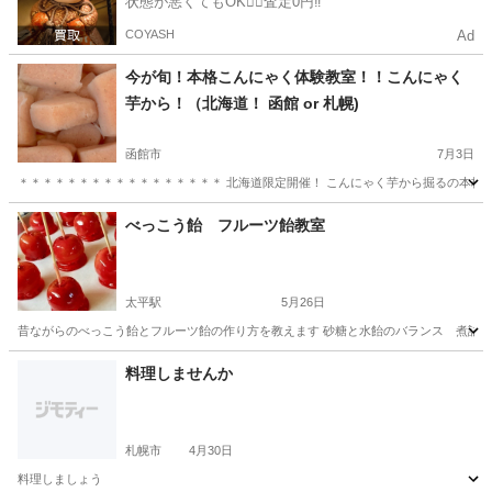
状態が悪くてもOK🙆‍♀️査定0円‼️
COYASH
Ad
今が旬！本格こんにゃく体験教室！！こんにゃく
芋から！（北海道！ 函館 or 札幌)
函館市
7月3日
＊＊＊＊＊＊＊＊＊＊＊＊＊＊＊＊＊ 北海道限定開催！ こんにゃく芋から掘るの本格体
北海道
函館市
料理
北海道
札幌市
料理
べっこう飴 フルーツ飴教室
太平駅
5月26日
昔ながらのべっこう飴とフルーツ飴の作り方を教えます 砂糖と水飴のバランス 煮詰める
北海道
札幌市
太平駅
お菓子
料理しませんか
札幌市
4月30日
料理しましょう