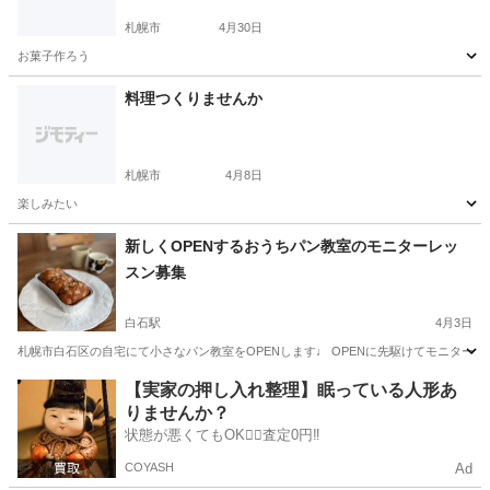
札幌市
4月30日
お菓子作ろう
北海道
札幌市
お菓子
料理つくりませんか
札幌市
4月8日
楽しみたい
北海道
札幌市
その他
新しくOPENするおうちパン教室のモニターレッ
スン募集
白石駅
4月3日
札幌市白石区の自宅にて小さなパン教室をOPENします♩ OPENに先駆けてモニターレッ
北海道
札幌市
白石駅
パン
レッスン
【実家の押し入れ整理】眠っている人形あ
りませんか？
状態が悪くてもOK🙆‍♀️査定0円‼️
COYASH
Ad