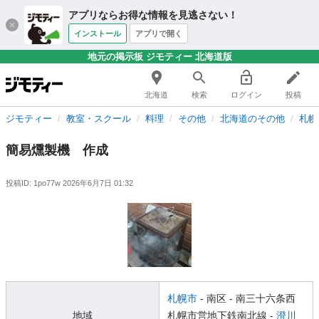
アプリならお得な情報を見逃さない！
インストール
アプリで開く
地元の掲示板 ジモティー 北海道版
北海道
検索
ログイン
投稿
ジモティー
教室・スクール
料理
その他
北海道のその他
札幌
簡易燻製機 作成
投稿ID: 1po77w
2026年6月7日 01:32
札幌市
- 南区
- 南三十六条西
地域
札幌市営地下鉄南北線 -
澄川