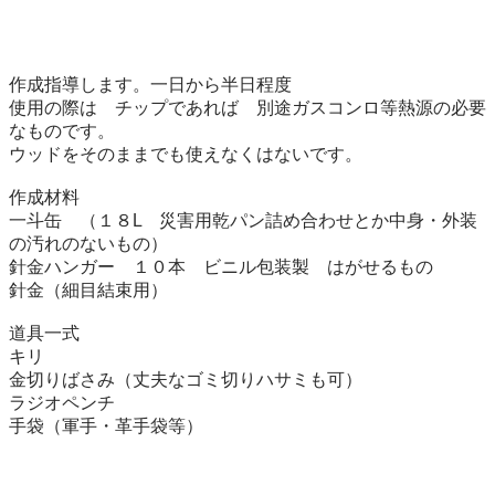
作成指導します。一日から半日程度

使用の際は　チップであれば　別途ガスコンロ等熱源の必要
なものです。

ウッドをそのままでも使えなくはないです。

作成材料

一斗缶　（１８L　災害用乾パン詰め合わせとか中身・外装
の汚れのないもの）

針金ハンガー　１０本　ビニル包装製　はがせるもの

針金（細目結束用）

道具一式　

キリ

金切りばさみ（丈夫なゴミ切りハサミも可）

ラジオペンチ

手袋（軍手・革手袋等）
