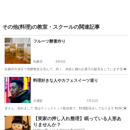
その他(料理)の教室・スクールの関連記事
フルーツ酵素作り
札幌市
8月5日
札幌市中央区で発酵教室を営んで、時々、米粉と麹のお菓子の販売をしています😊 今回は、フル
北海道
札幌市
その他
酵素
料理好きな人やカフェスイーツ巡り
大通駅
7月11日
皆さん、初めまして 僕はティックトック配信者で、料理配信をしております 料理に興味
北海道
札幌市
大通駅
料理
スイーツ
【実家の押し入れ整理】眠っている人形あ
りませんか？