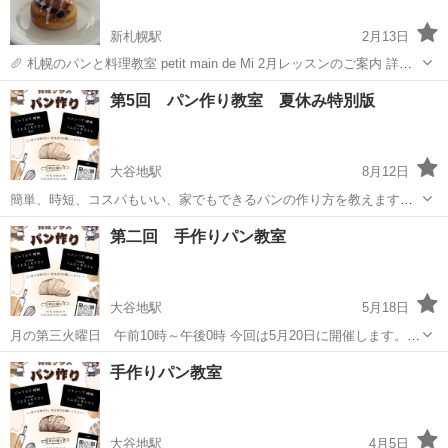
新札幌駅
2月13日
🥖 札幌のパンと料理教室 petit main de Mi 2月レッスンのご案内 詳細
はインスタやクスパをご覧下さい。
北海道
札幌市
新札幌駅
パン
ティラミス
第5回 パン作り教室 夏休み特別版
https://www.instagram.com/reel/DUngzzWEgZj/?i...
大谷地駅
8月12日
簡単、時短、コスパもいい、家でもできるパンの作り方を教えます。
受講料は無料です。 夏休み特別版は子供と一緒に作れるパンを紹介し
北海道
札幌市
大谷地駅
パン
夏休み
第二回 手作りパン教室
ます。 夏休み中のお子さんと一緒に参加して観みてください。 もちろ
ん大人だけでも大歓迎です。...
大谷地駅
5月18日
月の第三火曜日 午前10時～午後0時 今回は5月20日に開催します。
簡単、時短、コスパもいい、家でもできるパンの作り方を教えます。
北海道
札幌市
大谷地駅
パン
エプロン
手作りパン教室
無料なので気軽に参加できます。 持ち物はエプロンを持ってきてくだ
さい。 ...
大谷地駅
4月5日