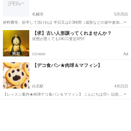
ランチ...
札幌市
5月25日
材料費等、折半して頂ければ 半日又は2-3時間（成形などの途中参加）
でパン作りしませんか？ 要予約 1-2名様2組 （お子さんいても結構で
北海道
札幌市
パン
【求】古い人形譲ってくれませんか？
す 作製中のお飲物、 お食事等はご持参下さい） 09:00から17:00の何
状態が悪くてもOK🙆‍♀️査定0円‼️
処か基...
Ad
COYASH
【デコ食パン★肉球＆マフィン】
白石駅
4月21日
【レッスン案内★肉球デコ食パン＆マフィン】 こんにちは🥺✨ 以前参
加したデコ食パン教室がとても楽しかったので、５月６日に先生に来
北海道
札幌市
白石駅
パン
て頂きレッスン開催をしますのでお知らせです🥐 . . 今回は肉球＆マフ
ィンです♡ 先生から画像を...