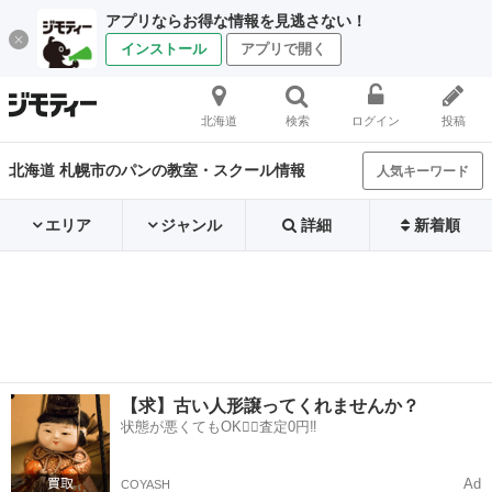
アプリならお得な情報を見逃さない！
インストール
アプリで開く
北海道
検索
ログイン
投稿
北海道 札幌市のパンの教室・スクール情報
人気キーワード
エリア
ジャンル
詳細
新着順
【求】古い人形譲ってくれませんか？
状態が悪くてもOK🙆‍♀️査定0円‼️
Ad
COYASH