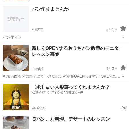
パン作りませんか
札幌市
5月1日
パン作ろう
北海道
札幌市
パン
新しくOPENするおうちパン教室のモニター
レッスン募集
白石駅
4月3日
札幌市白石区の自宅にて小さなパン教室をOPENします♩ OPENに先
駆けてモニターレッスンを開催するので、生徒さんを募集します。 メ
北海道
札幌市
白石駅
パン
レッスン
【求】古い人形譲ってくれませんか？
ニューはチョコナッツミニ食パン 料金は2500円 作ったパンはお持ち
状態が悪くてもOK🙆‍♀️査定0円‼️
帰り頂けます＾＾ モ...
Ad
COYASH
🍞パン、お料理、デザートのレッスン