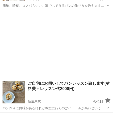
簡単、時短、コスパもいい、家でもできるパンの作り方を教えます。
受講料は無料です。女性でも男性でも参加できます。 月の第三火曜
北海道
札幌市
大谷地駅
パン
エプロン
日 午前10時～午後0時 次回は5月20日に開催します。 持ち物はエプ
ロンだけ...
ご自宅にお伺いしてパンレッスン致します(材
料費＋レッスン代2000円)
新道東駅
4月1日
パン作りに興味があるけれど教室に行くのはハードルが高いという方