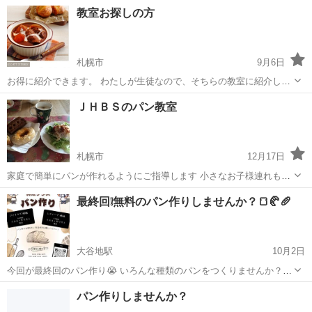
や、小さなお子様がいて外出がしづらい方など、ご自宅にてパンのレ
北海道
札幌市
新道東駅
パン
レッスン
教室お探しの方
ッスンはいかがでしょうか＾＾ 4年ほど趣味でパン作りをしていま
す。教室にも単発ですが通っていた経...
札幌市
9月6日
お得に紹介できます。 わたしが生徒なので、そちらの教室に紹介しま
す。紹介入会は、もともとお得なので、それと学割でさらにお得で
北海道
札幌市
パン
無料
ＪＨＢＳのパン教室
す。 とりあえず無料で体験レッスンいきませんか？楽しかったらその
ままその日に入会するのがお得に...
札幌市
12月17日
家庭で簡単にパンが作れるようにご指導します 小さなお子様連れもオ
ッケーです 日にちは相談して決めます サラダ、コーヒー、パンの試食
北海道
札幌市
パン
最終回❕無料のパン作りしませんか？🍞🥐🥖
をします 自分で作ったパンをお持ち帰りします
大谷地駅
10月2日
今回が最終回のパン作り😭 いろんな種類のパンをつくりませんか？！
チーズパンとか、あんパンとか、メロンパンとか？？ パン作りに興味
北海道
札幌市
大谷地駅
パン
メロンパン
パン作りしませんか？
のある方、ぜひ来てみてください～💓 日時:10/21 10:00~12:00 その後