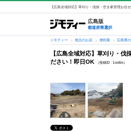
【広島全域対応】草刈り・伐採・空き家管理お任せ
広島版
都道府県選択
ジモティー
地元のお店
便利屋
広島県
【広島全域対応】草刈り・伐
ださい！即日OK
（投稿ID : 1oidbs）