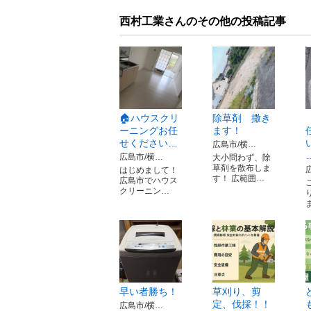
西村工業さんのその他の投稿記事
🏠ハウスクリ
除草剤 撒き
ーニングお任
ます！
せください…
広島市/横…
広島市/横…
大小問わず、除
草剤を散布しま
はじめまして！
す！ 広範囲…
広島市でハウス
クリーニン…
早い者勝ち！
草刈り、剪
定、伐採！！
広島市/横…