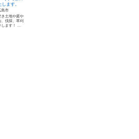
たします。
広島市
空き土地や庭や
山、伐採、草刈
りします！ …