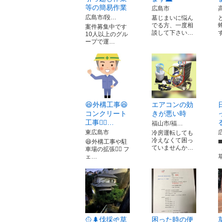
等の簡易作業
広島市
広島市/段…
墓じまいに悩ん
でる方、一度相
案件募集中です
談して下さい…
10人以上のグル
ープで運…
😆外構工事😆
エアコンの効
コンクリート
きが悪い時
工事👷‍♀…
福山市/福…
東広島市
冷房運転しても
冷えなくて困っ
😆外構工事や駐
ていませんか…
車場の拡張👷‍♂️ フ
ェ…
🥎🌲伐採🌱草
困った時の便