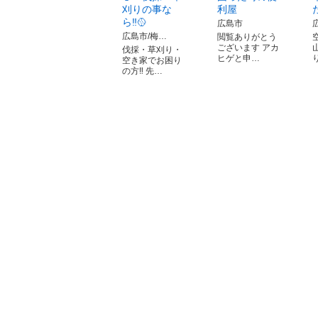
刈りの事な
利屋
ら‼️🥎
広島市
広島市/梅…
閲覧ありがとう
ございます アカ
伐採・草刈り・
ヒゲと申…
空き家でお困り
の方‼️ 先…