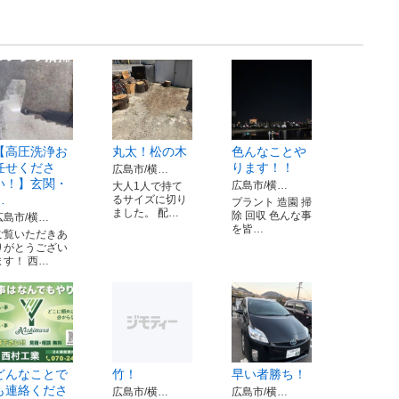
【高圧洗浄お
丸太！松の木
色んなことや
任せくださ
ります！！
広島市/横…
い！】玄関・
広島市/横…
大人1人で持て
…
るサイズに切り
プラント 造園 掃
ました。 配…
除 回収 色んな事
広島市/横…
を皆…
ご覧いただきあ
りがとうござい
ます！ 西…
どんなことで
竹！
早い者勝ち！
も連絡くださ
広島市/横…
広島市/横…