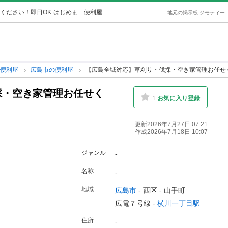
ください！即日OK
はじめま... 便利屋
地元の掲示板 ジモティー
の便利屋
広島市の便利屋
【広島全域対応】草刈り・伐採・空き家管理お任せ
採・空き家管理お任せく
1
お気に入り登録
更新2026年7月27日 07:21
作成2026年7月18日 10:07
ジャンル
-
名称
-
地域
広島市
-
西区
-
山手町
広電７号線 -
横川一丁目駅
住所
-