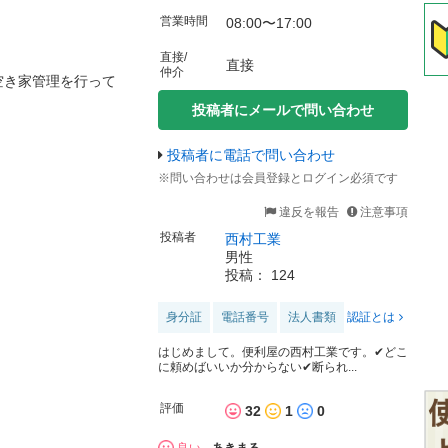
営業時間
08:00〜17:00
直接/
直接
仲介
空き家管理を行って
投稿者にメールで問い合わせ
投稿者に電話で問い合わせ
※問い合わせは会員登録とログイン必須です
違反を報告
注意事項
投稿者
西村工業
男性
投稿： 124
！
身分証
電話番号
法人書類
認証とは
はじめまして。便利屋の西村工業です。✔どこ
に頼めばいいか分からない✔断られ...
評価
32
1
0
良い
あきまる