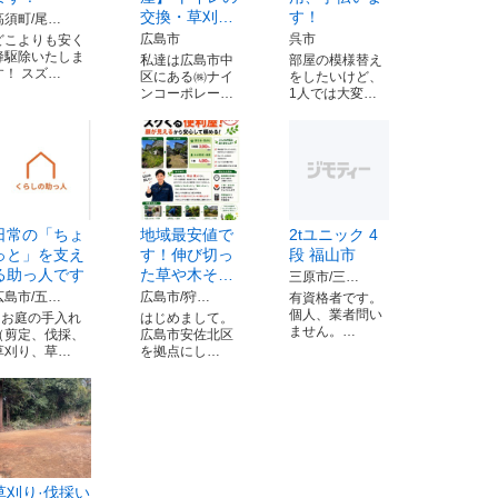
交換・草刈…
す！
高須町/尾…
広島市
呉市
どこよりも安く
蜂駆除いたしま
私達は広島市中
部屋の模様替え
す！ スズ…
区にある㈱ナイ
をしたいけど、
ンコーポレー…
1人では大変…
日常の「ちょ
地域最安値で
2tユニック 4
っと」を支え
す！伸び切っ
段 福山市
る助っ人です
た草や木そ…
三原市/三…
広島市/五…
広島市/狩…
有資格者です。
個人、業者問い
◼️お庭の手入れ
はじめまして。
ません。…
（剪定、伐採、
広島市安佐北区
草刈り、草…
を拠点にし…
草刈り·伐採い