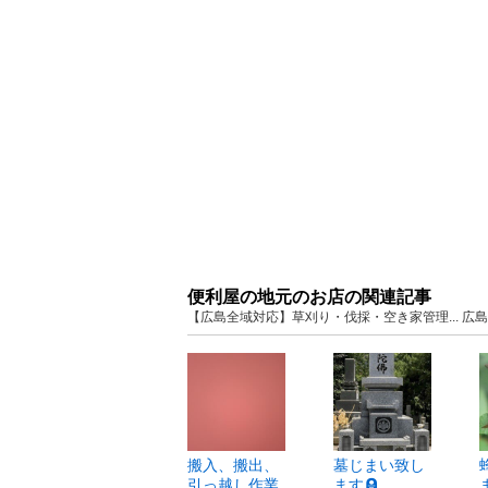
便利屋の地元のお店の関連記事
【広島全域対応】草刈り・伐採・空き家管理... 広
搬入、搬出、
墓じまい致し
引っ越し作業
ます🪦