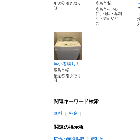
広島市/横…
配送🉑 引き取り
🉑
広島市を中心
に、伐採・草刈
り・剪定など
の…
早い者勝ち！
広島市/横…
配送🉑 引き取り
🉑
関連キーワード検索
無料
料金
関連の掲示板
広告の無料掲載
便利屋