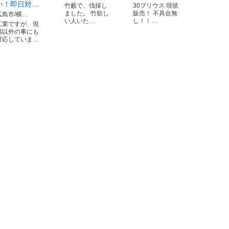
い！即日対…
竹藪で、伐採し
30プリウス 現状
ました。 竹欲し
販売！ 不具合無
広島市/横…
い人いた…
し！！…
工業ですが、現
場以外の事にも
対応していま…