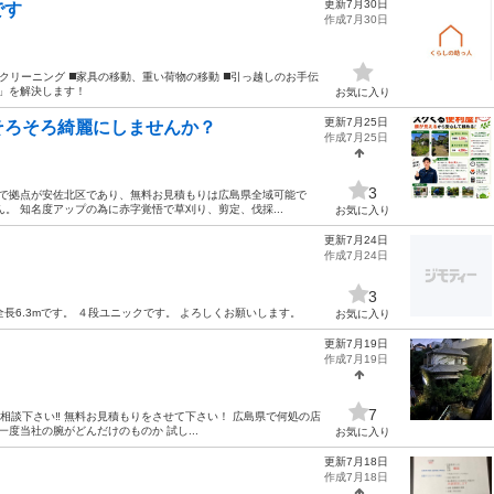
更新7月30日
です
作成7月30日
クリーニング ◼️家具の移動、重い荷物の移動 ◼️引っ越しのお手伝
なる」を解決します！
お気に入り
更新7月25日
そろそろ綺麗にしませんか？
作成7月25日
3
まで拠点が安佐北区であり、無料お見積もりは広島県全域可能で
。 知名度アップの為に赤字覚悟で草刈り、剪定、伐採...
お気に入り
更新7月24日
作成7月24日
3
 全長6.3mです。 ４段ユニックです。 よろしくお願いします。
お気に入り
更新7月19日
作成7月19日
7
相談下さい‼️ 無料お見積もりをさせて下さい！ 広島県で何処の店
一度当社の腕がどんだけのものか 試し...
お気に入り
更新7月18日
作成7月18日