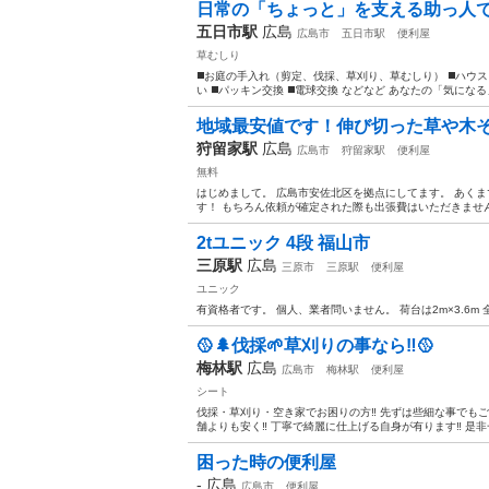
日常の「ちょっと」を支える助っ人
五日市駅
広島
広島市
五日市駅
便利屋
草むしり
◼️お庭の手入れ（剪定、伐採、草刈り、草むしり） ◼️ハウス
い ◼️パッキン交換 ◼️電球交換 などなど あなたの「気に
地域最安値です！伸び切った草や木
狩留家駅
広島
広島市
狩留家駅
便利屋
無料
はじめまして。 広島市安佐北区を拠点にしてます。 あく
す！ もちろん依頼が確定された際も出張費はいただきません
2tユニック 4段 福山市
三原駅
広島
三原市
三原駅
便利屋
ユニック
有資格者です。 個人、業者問いません。 荷台は2m×3.6m
🥎🌲伐採🌱草刈りの事なら‼️🥎
梅林駅
広島
広島市
梅林駅
便利屋
シート
伐採・草刈り・空き家でお困りの方‼️ 先ずは些細な事でもご
舗よりも安く‼️ 丁寧で綺麗に仕上げる自身が有ります‼️ 是非
困った時の便利屋
-
広島
広島市
便利屋