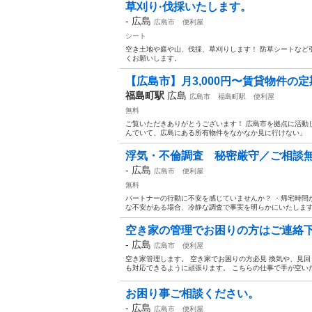
草刈り·伐採いたします。
-
広島
広島市
便利屋
シート
空き土地や庭や山、伐採、草刈りします！ 防草シートなど引
くお願いします。
【広島市】月3,000円〜賃貸物件の定
福島町駅
広島
広島市
福島町駅
便利屋
無料
ご覧いただきありがとうございます！ 広島市を拠点に活動してお
んでいて、広島にある所有物件をなかなか見に行けない」 「
浮気・不倫調査 秘密厳守／ご相談
-
広島
広島市
便利屋
無料
パートナーの行動に不安を感じていませんか？ ・帰宅時間が
な不安がある場合、冷静な調査で事実を明らかにいたします。 
空き家の管理でお困りの方はご連絡
-
広島
広島市
便利屋
空き家管理します。 空き家でお困りの方必見 換気や、見回
も対応できるように頑張ります。 こちらの仕事で手が空いた時
お困り事ご相談ください。
-
広島
広島市
便利屋