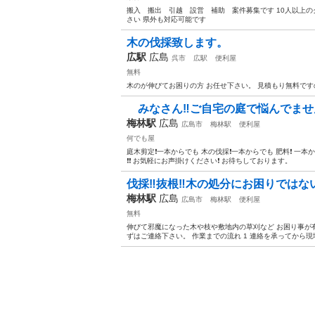
搬入 搬出 引越 設営 補助 案件募集です 10人以上
さい 県外も対応可能です
木の伐採致します。
広駅
広島
呉市
広駅
便利屋
無料
木のが伸びてお困りの方 お任せ下さい。 見積もり無料で
みなさん‼️ご自宅の庭で悩んでませんか
梅林駅
広島
広島市
梅林駅
便利屋
何でも屋
庭木剪定❗️一本からでも 木の伐採❗️一本からでも 肥料❗️ 一本
❗️❗️ お気軽にお声掛けください❗️ お待ちしております。
伐採‼️抜根‼️木の処分にお困りでは
梅林駅
広島
広島市
梅林駅
便利屋
無料
伸びて邪魔になった木や枝や敷地内の草刈など お困り事が
ずはご連絡下さい。 作業までの流れ 1 連絡を承ってから現地に