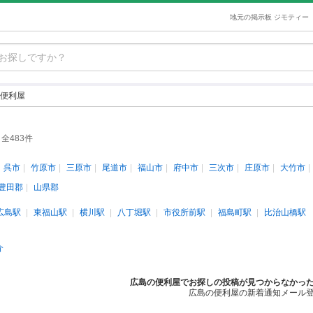
地元の掲示板 ジモティー
便利屋
全483件
呉市
竹原市
三原市
尾道市
福山市
府中市
三次市
庄原市
大竹市
豊田郡
山県郡
広島駅
東福山駅
横川駅
八丁堀駅
市役所前駅
福島町駅
比治山橋駅
介
広島の便利屋でお探しの投稿が見つからなかっ
広島の便利屋の新着通知メール