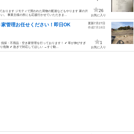
26
ております ジモティで買われた荷物の配達などもやります 家の片
。 事業主様の所にも応援行かせていただきま...
お気に入り
更新7月27日
家管理お任せください！即日OK
作成7月18日
1
伐採・不用品・空き家管理を行っております！ ✔ 草が伸びすぎ
危険 ✔ 急ぎで対応してほしい →すぐ動...
お気に入り