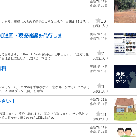
更新7月17日
作成7月17日
13
いたり、重機もあるので多少の大きな土地でも出来ます❗️ よろし
お気に入り
更新7月15日
期巡回・現況確認を代行しま...
作成7月15日
2
ります、「Hear & Seek 探偵社」と申します。 「遠方に住
管理会社に任せきりだけど、本当に...
お気に入り
更新7月15日
無料
作成7月15日
1
遅くなった ・スマホを手放さない ・急な外出が増えた このよう
 調査プラン（例） 行動調...
お気に入り
更新7月11日
下さい！
作成7月11日
り致します。 清掃も致します。 草刈りも致します。 その他何で
18
に行かせて頂くので(月1回以上)月5...
お気に入り
更新7月11日
作成7月11日