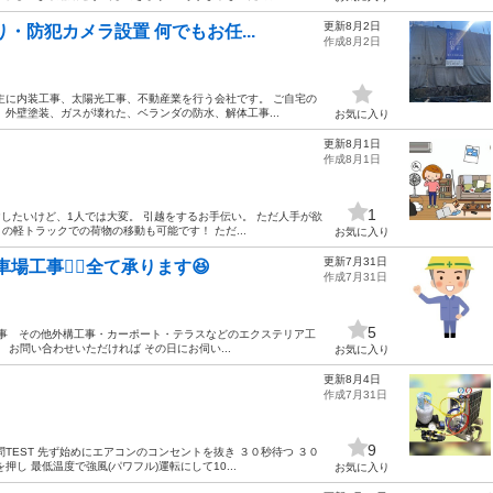
更新8月2日
・防犯カメラ設置 何でもお任...
作成8月2日
主に内装工事、太陽光工事、不動産業を行う会社です。 ご自宅の
外壁塗装、ガスが壊れた、ベランダの防水、解体工事...
お気に入り
更新8月1日
作成8月1日
1
したいけど、1人では大変。 引越をするお手伝い。 ただ人手が欲
きの軽トラックでの荷物の移動も可能です！ ただ...
お気に入り
更新7月31日
車場工事👷‍♂️全て承ります😆
作成7月31日
5
ック工事 その他外構工事・カーポート・テラスなどのエクステリア工
お問い合わせいただければ その日にお伺い...
お気に入り
更新8月4日
作成7月31日
9
TEST 先ず始めにエアコンのコンセントを抜き ３０秒待つ ３０
し 最低温度で強風(パワフル)運転にして10...
お気に入り