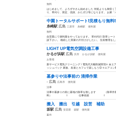
無料
はじめまして、よろずやさん始めました 何処よりも御安く丁
り、草刈り、剪定、伐採、かたずけ等になります。 お家「ハ
中園トータルサポート❗️見積もり無料❗
糸崎駅
広島
三原市
糸崎駅
便利屋
無料
自営業にて便利屋をやっております。 草刈代行 防草シート 
談下さい。 相続した実家の片付けがしたい。 生前整理をした
LIGHT UP電気空調設備工事
かるが浜駅
広島
呉市
かるが浜駅
便利屋
お客様
新サービス電気クリーニング / 電気代大幅削減実現❇️ 
ッシュバック 家族、友達とカフェで楽しもう😊 ❇️エアコン
墓参りや法事前の 清掃作業
-
広島
広島市
便利屋
法事
法事や墓参りの前に墓地の除草を致します （除草作業
料） ⇩ 仕事依頼 ⇩ 作業
搬入 搬出 引越 設営 補助
坂駅
広島
安芸郡
坂駅
便利屋
案件