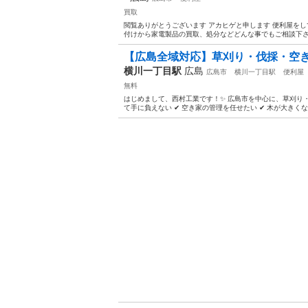
買取
閲覧ありがとうございます アカヒゲと申します 便利屋をし
付けから家電製品の買取、処分などどんな事でもご相談下さい
【広島全域対応】草刈り・伐採・空き
横川一丁目駅
広島
広島市
横川一丁目駅
便利屋
無料
はじめまして、西村工業です！✨ 広島市を中心に、草刈り・
て手に負えない ✔ 空き家の管理を任せたい ✔ 木が大きくなり