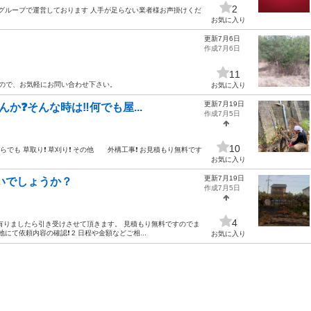
2
のグループで運営しております 人手が足らない業者様お声掛けくだ
お気に入り
更新7月6日
作成7月6日
11
すので、お気軽にお問い合わせ下さい。
お気に入り
更新7月19日
❓そんな時は‼️何でも屋...
作成7月5日
10
からでも 草取り❗️ 草刈り❗️ その他 外構工事❗️ お見積もり無料です
お気に入り
更新7月19日
ないでしょうか？
作成7月5日
4
有りましたら引き受けさせて頂きます。 見積もり無料ですのでま
て依頼内容の確認❗️ 2 日程や金額などご相...
お気に入り