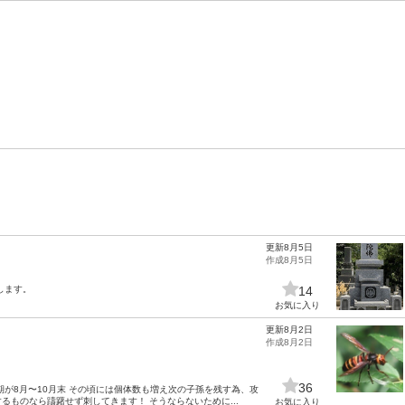
更新8月5日
作成8月5日
します。
14
お気に入り
更新8月2日
作成8月2日
36
が8月〜10月末 その頃には個体数も増え次の子孫を残す為、攻
ものなら躊躇せず刺してきます！ そうならないために...
お気に入り