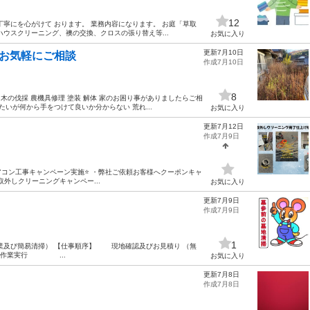
12
寧にを心がけて おります。 業務内容になります。 お庭「草取
ウスクリーニング、襖の交換、クロスの張り替え等...
お気に入り
更新7月10日
️お気軽にご相談
作成7月10日
8
木の伐採 農機具修理 塗装 解体 家のお困り事がありましたらご相
いが何から手をつけて良いか分からない 荒れ...
お気に入り
更新7月12日
作成7月9日
エアコン工事キャンペーン実施⭐ ・弊社ご依頼お客様へクーポンキャ
取外しクリーニングキャンペー...
お気に入り
更新7月9日
作成7月9日
1
及び簡易清掃） 【仕事順序】 現地確認及びお見積り （無
実行 ...
お気に入り
更新7月8日
作成7月8日