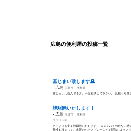
広島の便利屋の投稿一覧
墓じまい致します🪦
-
広島
広島市
便利屋
墓じまいに悩んでる方、一度相談して下さい。 見積もり致
蜂駆除いたします！
-
広島
尾道市
便利屋
スズメバチ
どこよりも安く蜂駆除いたします！ スズメバチの危ない時期
撃性も凄まじく、市販のハチスプレーなどで駆除しようとする