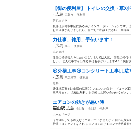
【街の便利屋】 トイレの交換・草刈り
-
広島
広島市
便利屋
防犯カメラ
私達は広島市中区にある㈱ナインコーポレーションです。 
お困り事がありましたら、何でもご相談ください。 雨漏り、
力仕事、雑用、手伝います！
-
広島
呉市
便利屋
協力会社
部屋の模様替えをしたいけど、1人では大変。 部屋の片付け
しい。 どんな事でも出来る事はお手伝いします🍀*゜ 幌付
😆外構工事😆コンクリート工事👷‍♀️駐
-
広島
東広島市
便利屋
無料
😆外構工事や駐車場の拡張👷‍♂️ フェンスの取付 ブロ
事承ります。 見積は無料。お気軽にお問い合わせください。 
エアコンの効きが悪い時
福山駅
広島
福山市
福山駅
便利屋
ホームページ
冷房運転しても冷えなくて困っていませんか？ 自己点検質問
秒後にコンセントを入れる エアコンのリモコンで冷房運転を押