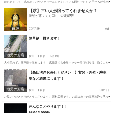
はじめまして！ 広島市でハウスクリーニングをしている西村です！ ✔ 子どもが小さくて掃
広島
広島市
横川一丁目駅
ハウスクリーニング
無料
【求】古い人形譲ってくれませんか？
状態が悪くてもOK🙆‍♀️査定0円‼️
COYASH
Ad
除草剤 撒きます！
地元のお店
横川一丁目駅
5月19日
大小問わず、除草剤を散布します！ 広範囲でも全然オッケー👌 草刈り後、撒くことも可
広島
広島市
横川一丁目駅
その他
【高圧洗浄お任せください！】玄関・外壁・駐車
場など綺麗にします！
地元のお店
横川一丁目駅
5月28日
ご覧いただきありがとうございます！ 西村工業です。 お家まわりの高圧洗浄を承っておりま
広島
広島市
横川一丁目駅
便利屋
色んなことやります！！
日給13,000円