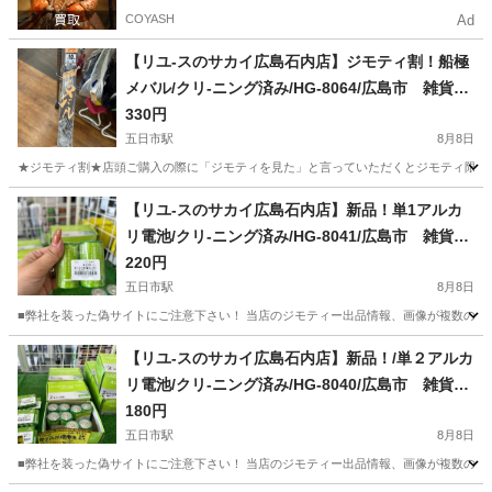
COYASH
Ad
【リユ-スのサカイ広島石内店】ジモティ割！船極
メバル/クリ-ニング済み/HG-8064/広島市 雑貨
佐伯区 雑貨 南区 雑貨 西区 雑貨 東区
330円
雑貨 中区 雑貨 安佐南区 雑貨 安佐北区
五日市駅
8月8日
雑貨 安芸郡 雑貨 海田町 雑貨
★ジモティ割★店頭ご購入の際に「ジモティを見た」と言っていただくとジモティ限定価格（掲載価格の
広島
広島市
五日市駅
その他
サカイ
【リユ-スのサカイ広島石内店】新品！単1アルカ
リ電池/クリ-ニング済み/HG-8041/広島市 雑貨
佐伯区 雑貨 南区 雑貨 西区 雑貨 東区
220円
雑貨 中区 雑貨 安佐南区 雑貨 安佐北区
五日市駅
8月8日
雑貨 安芸郡 雑貨 海田町 雑貨
■弊社を装った偽サイトにご注意下さい！ 当店のジモティー出品情報、画像が複数の偽サ
広島
広島市
五日市駅
その他
サカイ
【リユ-スのサカイ広島石内店】新品！/単２アルカ
リ電池/クリ-ニング済み/HG-8040/広島市 雑貨
佐伯区 雑貨 南区 雑貨 西区 雑貨 東区
180円
雑貨 中区 雑貨 安佐南区 雑貨 安佐北区
五日市駅
8月8日
雑貨 安芸郡 雑貨 海田町 雑貨
■弊社を装った偽サイトにご注意下さい！ 当店のジモティー出品情報、画像が複数の偽サ