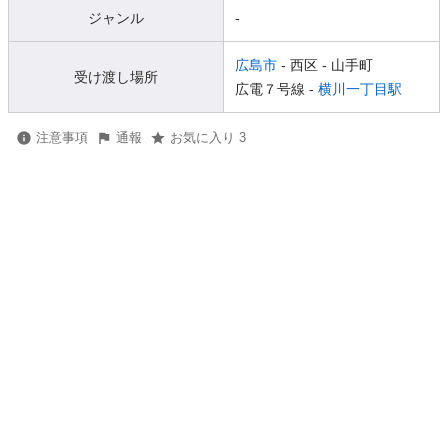
ジャンル
-
広島市
- 西区
- 山手町
受け渡し場所
広電７号線 -
横川一丁目駅
注意事項
通報
お気に入り 3