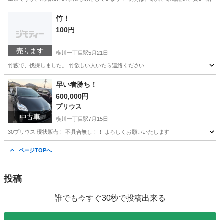
広島
広島市
横川一丁目駅
便利屋
竹！
100円
売ります
横川一丁目駅
5月21日
竹藪で、伐採しました。 竹欲しい人いたら連絡ください
広島
広島市
横川一丁目駅
その他
早い者勝ち！
600,000円
プリウス
中古車
横川一丁目駅
7月15日
30プリウス 現状販売！ 不具合無し！！ よろしくお願いいたします
広島
広島市
横川一丁目駅
プリウス
ページTOPへ
投稿
誰でも今すぐ30秒で投稿出来る