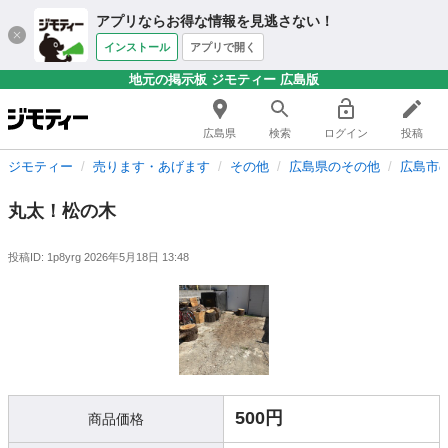
アプリならお得な情報を見逃さない！
インストール
アプリで開く
地元の掲示板 ジモティー 広島版
広島県
検索
ログイン
投稿
ジモティー
売ります・あげます
その他
広島県のその他
広島市
丸太！松の木
投稿ID: 1p8yrg
2026年5月18日 13:48
500円
商品価格