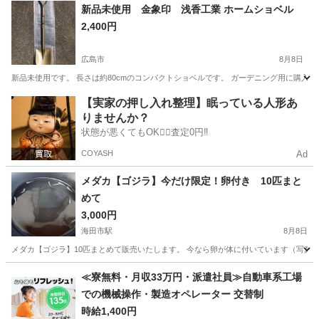
広島
広島市
五日市駅
その他
新品未使用 金象印 浅香工業 ホームショベル
2,400円
広島市
8月8日
新品未使用です。 長さは約80cmのコンパクトショベルです。 ガーデニング用に購入
広島
広島市
その他
ショベル
【実家の押し入れ整理】眠っている人形あ
りませんか？
状態が悪くてもOK🙆‍♀️査定0円‼️
COYASH
Ad
メダカ【ゴジラ】今だけ限定！卵付き 10匹まと
めて
3,000円
海田市駅
8月8日
メダカ【ゴジラ】10匹まとめて販売いたします。 今なら卵が体に付いています（写真3
広島
安芸郡
海田市駅
その他
ゴジラ
≪寮無料・月収33万円・派遣社員≫自動車系工場
での機械操作・製造オペレーター 交替制
時給1,400円