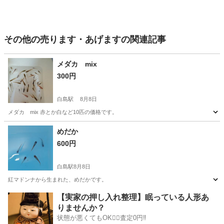
その他の売ります・あげますの関連記事
メダカ mix
300円
白島駅
8月8日
メダカ mix 赤とか白など10匹の価格です。
広島
広島市
白島駅
その他
メダカ
めだか
600円
白島駅
8月8日
紅マドンナから生まれた、めだかです。
広島
広島市
白島駅
その他
【実家の押し入れ整理】眠っている人形あ
りませんか？
状態が悪くてもOK🙆‍♀️査定0円‼️