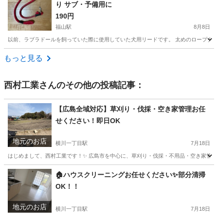
り サブ・予備用に
190円
福山駅
8月8日
以前、ラブラドールを飼っていた際に使用していた犬用リードです。 太めのロープタイプ
広島
福山市
福山駅
その他
もっと見る
西村工業
さんのその他の投稿記事：
【広島全域対応】草刈り・伐採・空き家管理お任
せください！即日OK
地元のお店
横川一丁目駅
7月18日
はじめまして、西村工業です！✨ 広島市を中心に、草刈り・伐採・不用品・空き家管理を行っ
広島
広島市
横川一丁目駅
便利屋
無料
🏠ハウスクリーニングお任せください✨部分清掃
OK！！
地元のお店
横川一丁目駅
7月18日