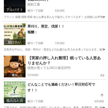
西村工業
アルバイト
横川一丁目駅
5月18日
プラント 造園 掃除 回収 色んな事を皆んなで協力してやってます！ お気軽にお声掛け
広島
広島市
横川一丁目駅
その他
プラント
草刈り、剪定、伐採！！
報酬：
助け合い
横川一丁目駅
7月18日
広島市を中心に、伐採・草刈り・剪定などのお庭のお手入れを承っております。遠方の
広島
広島市
横川一丁目駅
手伝いたい/助けたい
【実家の押し入れ整理】眠っている人形あ
りませんか？
状態が悪くてもOK🙆‍♀️査定0円‼️
COYASH
Ad
どんなことでも連絡ください！即日対応可で
す！！
地元のお店
横川一丁目駅
6月18日
工業ですが、現場以外の事にも対応しています！ 例えば、家具、家電配送、買い物代行