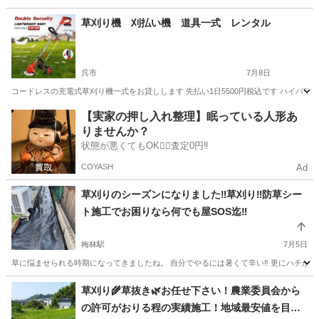
広島
呉市
草刈り
無料
草刈り機 刈払い機 道具一式 レンタル
呉市
7月8日
コードレスの充電式草刈り機一式をお貸しします 先払い1日5500円税込です ハイパワ
広島
呉市
草刈り
無料
【実家の押し入れ整理】眠っている人形あ
りませんか？
状態が悪くてもOK🙆‍♀️査定0円‼️
COYASH
Ad
草刈りのシーズンになりました‼️草刈り‼️防草シー
ト施工でお困りなら何でも屋SOS迄‼️
梅林駅
7月5日
草に悩ませられる時期になってきましたね。 自分でやるには暑くて辛い‼️ 更にハチがいたり
広島
広島市
梅林駅
草刈り
何でも屋
草刈り🌾草抜き🌿お任せ下さい！農業委員会から
の許可がおりる程の実績施工！地域最安値を目指