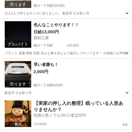
売ります
横川一丁目駅
5月18日
大人1人で持てるサイズに切りました。 配送🉑 引き取り🉑
広島
広島市
横川一丁目駅
その他
松の木
色んなことやります！！
日給13,000円
西村工業
アルバイト
横川一丁目駅
5月18日
プラント 造園 掃除 回収 色んな事を皆んなで協力してやってます！ お気軽にお声掛け
広島
広島市
横川一丁目駅
その他
プラント
早い者勝ち！
2,000円
売ります
横川一丁目駅
8月8日
配送🉑 引き取り🉑
広島
広島市
横川一丁目駅
生活家電
【実家の押し入れ整理】眠っている人形あ
りませんか？
状態が悪くてもOK🙆‍♀️査定0円‼️
COYASH
Ad