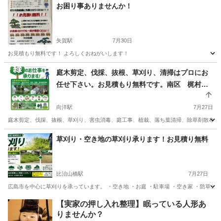
広島
広島市
草刈り
草刈
お困り事ありませんか！
矢賀駅
7月30日
お見積もり無料です！ よろしくおねがいします！
広島
広島市
矢賀駅
剪定/造園
無料
庭木剪定、伐採、抜根、草刈り、清掃はプロにお
任せ下さい。お見積もり無料です。南区 梶村造
園
向洋駅
7月27日
庭木剪定、伐採、抜根、草刈り、害虫消毒、庭工事、植栽、落ち葉清掃、除草剤散布、簡
広島
広島市
向洋駅
剪定/造園
無料
草刈り・空き地の草刈り承ります！お見積り無料
比治山橋駅
7月27日
広島市を中心に草刈りを承っています。 ・空き地 ・お庭 ・駐車場 ・空き家 ・防草
広島
広島市
比治山橋駅
草刈り
【実家の押し入れ整理】眠っている人形あ
りませんか？