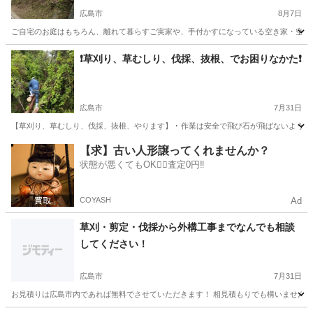
広島市
8月7日
ご自宅のお庭はもちろん、離れて暮らすご実家や、手付かすになっている空き家・空き地
広島
広島市
その他
無料
❗️草刈り、草むしり、伐採、抜根、でお困りなかた❗️
広島市
7月31日
【草刈り、草むしり、伐採、抜根、やります】 ･ 作業は安全で飛び石が飛ばないようし作
広島
広島市
草刈り
草むしり
【求】古い人形譲ってくれませんか？
状態が悪くてもOK🙆‍♀️査定0円‼️
COYASH
Ad
草刈・剪定・伐採から外構工事までなんでも相談
してください！
広島市
7月31日
お見積りは広島市内であれば無料でさせていただきます！ 相見積もりでも構いません！ お気軽に