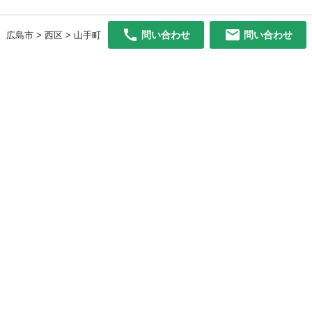
問い合わせ
問い合わせ
広島市 > 西区 > 山手町
初めての方へ
利用規約
プライバシーポリシー
プライバシー・ステートメント
健全化に資する運用方針
お問い合わせ
運営会社
サイトマップ
ご利用ガイド
フリーワードで探す
PC版で表示
都道府県選択
特定商取引法の表示
利用者情報の外部送信について
© 2011-
2026
Jmty, Inc.