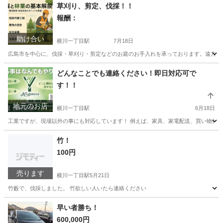
草刈り、剪定、伐採！！
報酬：
助け合い
横川一丁目駅
7月18日
広島市を中心に、伐採・草刈り・剪定などのお庭のお手入れを承っております。遠方の
広島
広島市
横川一丁目駅
手伝いたい/助けたい
どんなことでも連絡ください！即日対応可で
す！！
地元のお店
横川一丁目駅
6月18日
工業ですが、現場以外の事にも対応しています！ 例えば、家具、家電配送、買い物代行
広島
広島市
横川一丁目駅
便利屋
竹！
100円
売ります
横川一丁目駅
5月21日
竹藪で、伐採しました。 竹欲しい人いたら連絡ください
広島
広島市
横川一丁目駅
その他
早い者勝ち！
600,000円