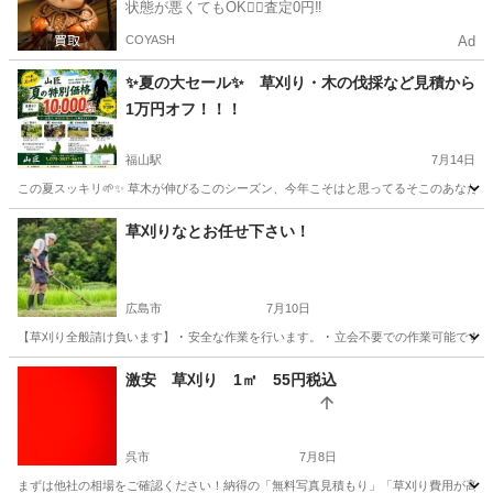
状態が悪くてもOK🙆‍♀️査定0円‼️
COYASH
Ad
✨夏の大セール✨ 草刈り・木の伐採など見積から
1万円オフ！！！
福山駅
7月14日
この夏スッキリ🌱✨ 草木が伸びるこのシーズン、今年こそはと思ってるそこのあなた！！今
広島
福山市
福山駅
剪定/造園
草刈りなとお任せ下さい！
広島市
7月10日
【草刈り全般請け負います】 ･ 安全な作業を行います。 ･ 立会不要での作業可能です
広島
広島市
草刈り
草刈
激安 草刈り 1㎡ 55円税込
呉市
7月8日
まずは他社の相場をご確認ください！納得の「無料写真見積もり」 ​「草刈り費用が高す