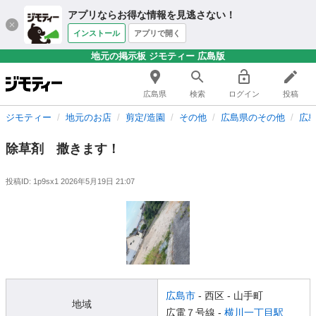
アプリならお得な情報を見逃さない！
インストール
アプリで開く
地元の掲示板 ジモティー 広島版
広島県
検索
ログイン
投稿
ジモティー
地元のお店
剪定/造園
その他
広島県のその他
広
除草剤 撒きます！
投稿ID: 1p9sx1
2026年5月19日 21:07
広島市
- 西区
- 山手町
地域
広電７号線 -
横川一丁目駅