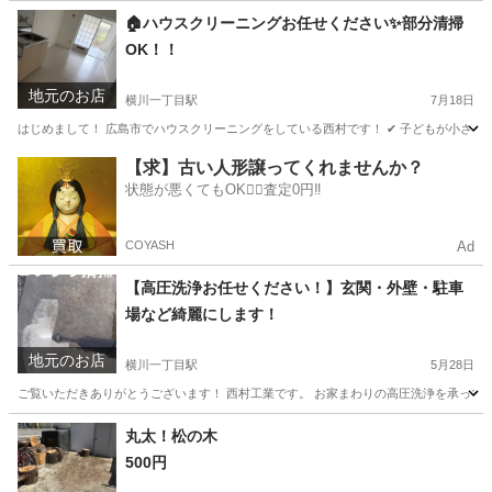
広島
広島市
横川一丁目駅
便利屋
無料
🏠ハウスクリーニングお任せください✨部分清掃
OK！！
地元のお店
横川一丁目駅
7月18日
はじめまして！ 広島市でハウスクリーニングをしている西村です！ ✔ 子どもが小さくて掃
広島
広島市
横川一丁目駅
ハウスクリーニング
無料
【求】古い人形譲ってくれませんか？
状態が悪くてもOK🙆‍♀️査定0円‼️
COYASH
Ad
【高圧洗浄お任せください！】玄関・外壁・駐車
場など綺麗にします！
地元のお店
横川一丁目駅
5月28日
ご覧いただきありがとうございます！ 西村工業です。 お家まわりの高圧洗浄を承っておりま
広島
広島市
横川一丁目駅
便利屋
丸太！松の木
500円