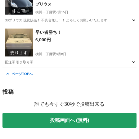
プリウス
中古車
横川一丁目駅
7月15日
30プリウス 現状販売！ 不具合無し！！ よろしくお願いいたします
広島
広島市
横川一丁目駅
プリウス
早い者勝ち！
6,000円
売ります
横川一丁目駅
8月8日
配送🉑 引き取り🉑
広島
広島市
横川一丁目駅
生活家電
ページTOPへ
投稿
誰でも今すぐ30秒で投稿出来る
投稿画面へ (無料)