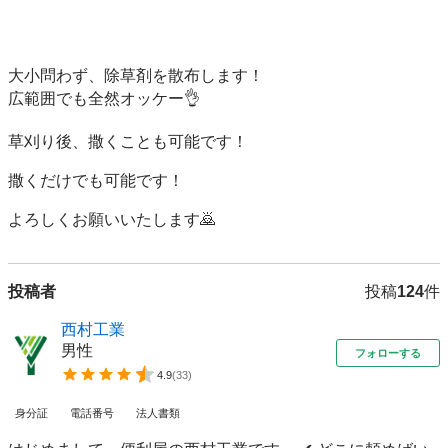
大小問わず、除草剤を散布します！

広範囲でも全然オッケー👌

草刈り後、撒くことも可能です！

撒くだけでも可能です！

よろしくお願いいたします🙇
投稿者
投稿
124
件
西村工業
男性
フォローする
4.9
(
33
)
身分証
電話番号
法人書類