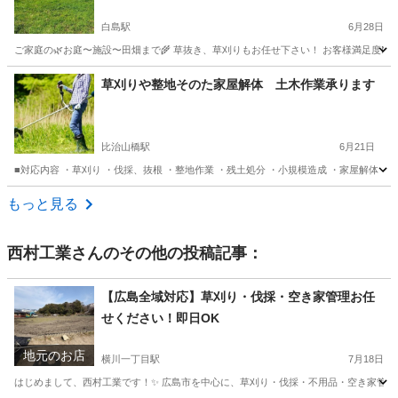
します！
白島駅
6月28日
ご家庭の🌿お庭〜施設〜田畑まで🌾 草抜き、草刈りもお任せ下さい！ お客様満足度N
広島
広島市
白島駅
草刈り
田んぼ
草刈りや整地そのた家屋解体 土木作業承ります
比治山橋駅
6月21日
■対応内容 ・草刈り ・伐採、抜根 ・整地作業 ・残土処分 ・小規模造成 ・家屋解体 
広島
広島市
比治山橋駅
草刈り
無料
もっと見る
西村工業
さんのその他の投稿記事：
【広島全域対応】草刈り・伐採・空き家管理お任
せください！即日OK
地元のお店
横川一丁目駅
7月18日
はじめまして、西村工業です！✨ 広島市を中心に、草刈り・伐採・不用品・空き家管理を行っ