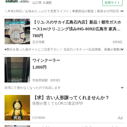
山口県 大歳駅
提携サイト
＼年休135日／お休みたっぷりで充実ライフ☆｜車載部品の製造｜家賃ゼロ円社宅＋暮ら
山口
山口市
大歳駅
その他
【リユ-スのサカイ広島石内店】新品！都市ガスホ
ース1ｍ/クリ-ニング済み/HG-8092/広島市 家具
佐伯区 家具 南区 家具 西区 家具 東区 家具
780円
中区 家具 安佐南区 家具 安佐北区 家具 安芸
五日市駅
8月9日
区 家具 府中町 家具 海田町 家具 熊野町 家
■弊社を装った偽サイトにご注意下さい！ 当店のジモティー出品情報、画像が複数の偽サ
具 坂町 家具 廿日市市 家具
広島
広島市
五日市駅
キッチン家電
サカイ
ワインクーラー
1,000円
市役所前駅
8月9日
自宅にて使わなくなったので出品します
広島
広島市
市役所前駅
キッチン家電
【求】古い人形譲ってくれませんか？
状態が悪くてもOK🙆‍♀️査定0円‼️
COYASH
Ad