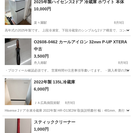
2025年製ハイセンス2ドア 冷蔵庫 ホワイト 本体
10,000円
楽々園駅
8月9日
高年式の2025年製です。 上段冷凍室、下段冷蔵室のシンプルな2ドア構造で、コンパクトなス
広島
広島市
楽々園駅
キッチン家電
O2608-0462 カールアイロン 32mm P-UP XTERA
中古
3,500円
舟入南駅
8月9日
・プロフィール確認必須です。 営業時間や注意事項等書いてます。 ・購入希望の方は取り
広島
広島市
舟入南駅
美容家電
2022年製 135L冷蔵庫
6,000円
ＪＡ広島病院前駅
8月9日
Hisense 2ドア冷凍冷蔵庫 2022年製 HR-D13E2W 取扱説明書付 幅：481mm、奥行：
広島
廿日市市
ＪＡ広島病院前駅
キッチン家電
スティッククリーナー
1,000円