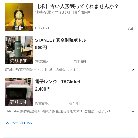
広島
広島市
狩留家駅
テーブル
【求】古い人形譲ってくれませんか？
状態が悪くてもOK🙆‍♀️査定0円‼️
COYASH
Ad
STANLEY 真空耐熱ボトル
800円
売ります
狩留家駅
7月19日
STANLEY真空耐熱ボトル 1L 早い方優先します！
広島
広島市
狩留家駅
家庭用品
電子レンジ TAGlabel
2,400円
売ります
狩留家駅
5月13日
TAG label 動作確認済み 清掃済み 配送も可能です！ ご相談ください！
広島
広島市
狩留家駅
キッチン家電
ページTOPへ