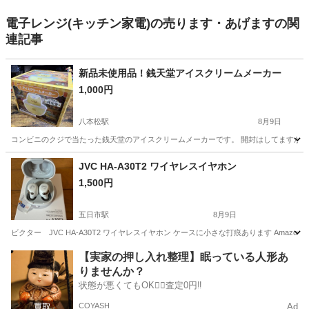
電子レンジ(キッチン家電)の売ります・あげますの関
連記事
新品未使用品！銭天堂アイスクリームメーカー
1,000円
八本松駅
8月9日
コンビニのクジで当たった銭天堂のアイスクリームメーカーです。 開封はしてますが新
広島
東広島市
八本松駅
キッチン家電
アイスクリーム
JVC HA-A30T2 ワイヤレスイヤホン
1,500円
五日市駅
8月9日
ビクター JVC HA-A30T2 ワイヤレスイヤホン ケースに小さな打痕あります Amazonだと
広島
広島市
五日市駅
オーディオ
イヤホン
【実家の押し入れ整理】眠っている人形あ
りませんか？
状態が悪くてもOK🙆‍♀️査定0円‼️
COYASH
Ad