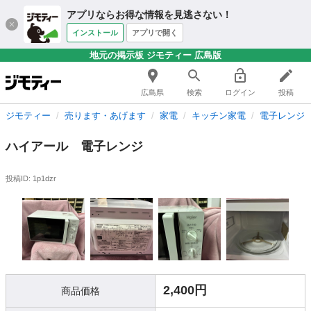
アプリならお得な情報を見逃さない！
インストール
アプリで開く
地元の掲示板 ジモティー 広島版
広島県
検索
ログイン
投稿
ジモティー
売ります・あげます
家電
キッチン家電
電子レンジ
ハイアール 電子レンジ
投稿ID: 1p1dzr
2,400円
商品価格