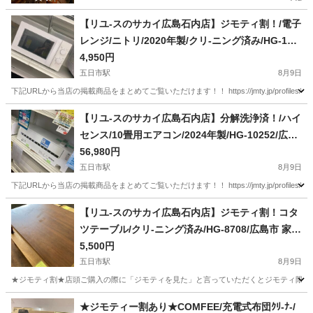
【リユ-スのサカイ広島石内店】ジモティ割！/電子
レンジ/ニトリ/2020年製/クリ-ニング済み/HG-102
50/広島市 家電 佐伯区 家電 南区 家電 西区 家
4,950円
電 東区 家電 中区 家電 安佐南区 家電 安佐
五日市駅
8月9日
北区 家電 安芸区 家電 府中町 家電 海田町 家
下記URLから当店の掲載商品をまとめてご覧いただけます！！ https://jmty.jp/profiles/639922827f
電 熊野町 家電 坂町 家電 廿日市市 家電
広島
広島市
五日市駅
キッチン家電
サカイ
【リユ-スのサカイ広島石内店】分解洗浄済！/ハイ
センス/10畳用エアコン/2024年製/HG-10252/広島
市 エアコン 佐伯区 エアコン 南区 エアコン
56,980円
西区 エアコン 東区 エアコン 中区 エアコン
五日市駅
8月9日
安佐南区 エアコン 安佐北区 エアコン 安芸区
下記URLから当店の掲載商品をまとめてご覧いただけます！！ https://jmty.jp/profiles/639922827fb74d2
エアコン 府中町 エアコン 海田町 エアコン 熊
広島
広島市
五日市駅
季節、空調家電
サカイ
【リユ-スのサカイ広島石内店】ジモティ割！コタ
野町 エアコン 坂町 エアコン 廿日市市 エアコ
ツテーブル/クリ-ニング済み/HG-8708/広島市 家
ン
具 佐伯区 家具 南区 家具 西区 家具 東区 家
5,500円
具 中区 家具 安佐南区 家具 安佐北区 家具
五日市駅
8月9日
安芸区 家具 府中町 家具 海田町 家具 熊野町
★ジモティ割★店頭ご購入の際に「ジモティを見た」と言っていただくとジモティ限定価格（掲載価格の
家具 坂町 家具 廿日市市 家具
広島
広島市
五日市駅
季節、空調家電
サカイ
★ジモティー割あり★COMFEE/充電式布団ｸﾘ-ﾅ-/