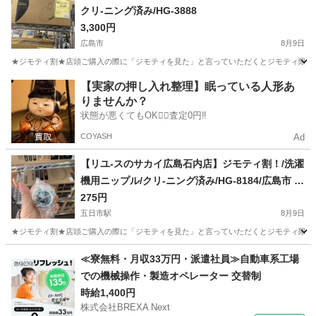
クリ-ニング済み/HG-3888
3,300円
広島市
8月9日
★ジモティ割★店頭ご購入の際に「ジモティを見た」と言っていただくとジモティ限定価格（掲載価格の
広島
広島市
生活家電
COMFEE
【実家の押し入れ整理】眠っている人形あ
りませんか？
状態が悪くてもOK🙆‍♀️査定0円‼️
COYASH
Ad
【リユ-スのサカイ広島石内店】ジモティ割！/洗濯
機用ニップル/クリ-ニング済み/HG-8184/広島市 洗
濯機 佐伯区 洗濯機 南区 洗濯機 西区 洗濯
275円
機 東区 洗濯機 中区 洗濯機 安佐南区 洗濯
五日市駅
8月9日
機 安佐北区 洗濯機 安芸区 洗濯機 府中町 洗
★ジモティ割★店頭ご購入の際に「ジモティを見た」と言っていただくとジモティ限定価格（掲載価格の
濯機 海田町 洗濯機 熊野町 洗濯機 坂町 洗濯
広島
広島市
五日市駅
生活家電
サカイ
≪寮無料・月収33万円・派遣社員≫自動車系工場
機 廿日市市 洗濯機
での機械操作・製造オペレーター 交替制
時給1,400円
株式会社BREXA Next