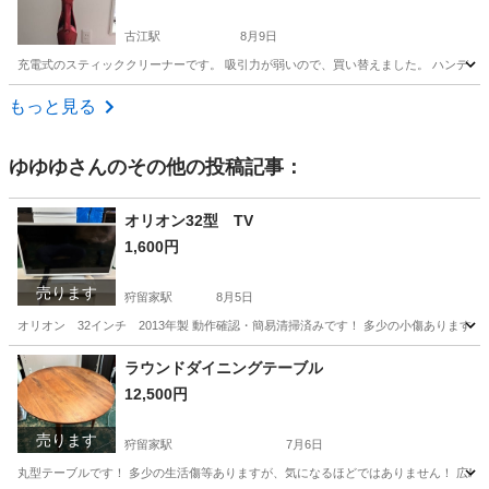
古江駅
8月9日
充電式のスティッククリーナーです。 吸引力が弱いので、買い替えました。 ハンディ
広島
広島市
古江駅
生活家電
クリーナー
もっと見る
ゆゆゆ
さんのその他の投稿記事：
オリオン32型 TV
1,600円
売ります
狩留家駅
8月5日
オリオン 32インチ 2013年製 動作確認・簡易清掃済みです！ 多少の小傷ありま
広島
広島市
狩留家駅
テレビ
オリオン
ラウンドダイニングテーブル
12,500円
売ります
狩留家駅
7月6日
丸型テーブルです！ 多少の生活傷等ありますが、気になるほどではありません！ 広島