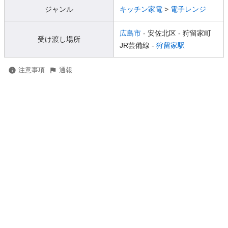
ジャンル
キッチン家電
>
電子レンジ
広島市
- 安佐北区
- 狩留家町
受け渡し場所
JR芸備線 -
狩留家駅
注意事項
通報