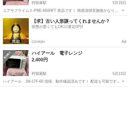
狩留家駅
5月15日
ユアサプライムス-PRE-650HFT 美品です！ 簡易清掃実施後かなり綺
麗になりました！ 動作確認済みです！ 配送も可能です！ ご相談くだ
広島
広島市
狩留家駅
キッチン家電
HFT
【求】古い人形譲ってくれませんか？
さい！
状態が悪くてもOK🙆‍♀️査定0円‼️
Ad
COYASH
ハイアール 電子レンジ
2,400円
狩留家駅
5月13日
ハイアール JM-17F-60 清掃、動作確認済みです！ 配送も可能です！
(別途配送料が必要です) ご相談ください！ ご相談ください！
広島
広島市
狩留家駅
キッチン家電
ハイアール