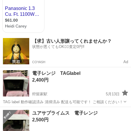
【求】古い人形譲ってくれませんか？
状態が悪くてもOK🙆‍♀️査定0円‼️
Ad
COYASH
電子レンジ TAGlabel
2,400円
狩留家駅
5月13日
TAG label 動作確認済み 清掃済み 配送も可能です！ ご相談ください！
広島
広島市
狩留家駅
キッチン家電
ユアサプライムス 電子レンジ
2,500円