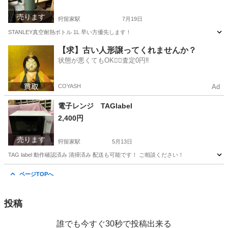
売ります
狩留家駅
7月19日
STANLEY真空耐熱ボトル 1L 早い方優先します！
広島
広島市
狩留家駅
家庭用品
【求】古い人形譲ってくれませんか？
状態が悪くてもOK🙆‍♀️査定0円‼️
COYASH
Ad
電子レンジ TAGlabel
2,400円
売ります
狩留家駅
5月13日
TAG label 動作確認済み 清掃済み 配送も可能です！ ご相談ください！
広島
広島市
狩留家駅
キッチン家電
ページTOPへ
投稿
誰でも今すぐ30秒で投稿出来る