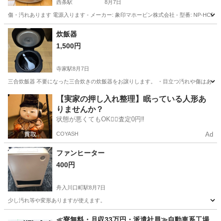
西条駅
8月7日
傷・汚れあります 電源入ります - メーカー: 象印マホービン株式会社 - 型番: NP-HCD10E4型 
広島
東広島市
西条駅
生活家電
炊飯器
1,500円
寺家駅
8月7日
三合炊飯器 不要になった三合炊きの炊飯器をお譲りします。 ・目立つ汚れや傷はありま
広島
東広島市
寺家駅
キッチン家電
【実家の押し入れ整理】眠っている人形あ
りませんか？
状態が悪くてもOK🙆‍♀️査定0円‼️
COYASH
Ad
ファンヒーター
400円
舟入川口町駅
8月7日
少し汚れ等や変形ありますが使えます。
広島
広島市
舟入川口町駅
季節、空調家電
≪寮無料・月収33万円・派遣社員≫自動車系工場