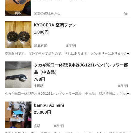
楽器の買取屋さん
Ad
KYOCERA 空調ファン
1,000円
川原石駅
8月7日
空調服用です。 屋外で使って居たので、汚れはあります！ バッテリーはありません。
広島
呉市
川原石駅
季節、空調家電
タカギ蛇口一体型浄水器JG1231ハンドシャワー部
品（中古品）
768円
牛田駅
8月7日
タカギ蛇口一体型浄水器JG1231ハンドシャワー部品（中古品） 簡易清掃はしており
広島
広島市
牛田駅
キッチン家電
bambu A1 mini
25,000円
呉駅
8月7日