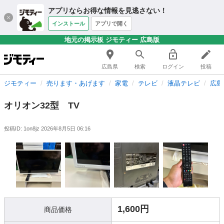
アプリならお得な情報を見逃さない！
インストール
アプリで開く
地元の掲示板 ジモティー 広島版
広島県
検索
ログイン
投稿
ジモティー
売ります・あげます
家電
テレビ
液晶テレビ
広島
オリオン32型 TV
投稿ID: 1on8jz
2026年8月5日 06:16
1,600円
商品価格