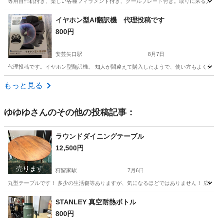
専用自作机付き。楽しい各種フィラメント付き。クールプレート付き。取りに来る人の
広島
呉市
呉駅
家電
イヤホン型AI翻訳機 代理投稿です
800円
安芸矢口駅
8月7日
代理投稿です。イヤホン型翻訳機。 知人が間違えて購入したようで、使い方もよく分からな
広島
広島市
安芸矢口駅
家電
翻訳機
もっと見る
ゆゆゆ
さんのその他の投稿記事：
ラウンドダイニングテーブル
12,500円
売ります
狩留家駅
7月6日
丸型テーブルです！ 多少の生活傷等ありますが、気になるほどではありません！ 広島
広島
広島市
狩留家駅
テーブル
STANLEY 真空耐熱ボトル
800円