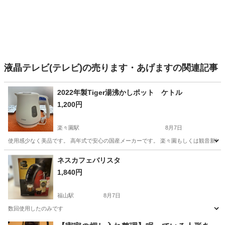
液晶テレビ(テレビ)の売ります・あげますの関連記事
2022年製Tiger湯沸かしポット ケトル
1,200円
楽々園駅
8月7日
使用感少なく美品です。 高年式で安心の国産メーカーです。 楽々園もしくは観音新町にて
広島
広島市
楽々園駅
キッチン家電
ネスカフェバリスタ
1,840円
福山駅
8月7日
数回使用したのみです
広島
福山市
福山駅
キッチン家電