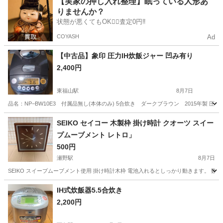
【実家の押し入れ整理】眠っている人形あ
りませんか？
状態が悪くてもOK🙆‍♀️査定0円‼️
COYASH
Ad
【中古品】象印 圧力IH炊飯ジャー 凹み有り
2,400円
東福山駅
8月7日
品名：NP−BW10E3 付属品無し(本体のみ) 5合炊き ダークブラウン 2015年
広島
福山市
東福山駅
キッチン家電
SEIKO セイコー 木製枠 掛け時計 クオーツ スイー
プムーブメント レトロ」
500円
瀬野駅
8月7日
SEIKO スイープムーブメント使用 掛け時計木枠 電池入れるとしっかり動きます。 
広島
広島市
瀬野駅
その他
SEIKO
IH式炊飯器5.5合炊き
2,200円