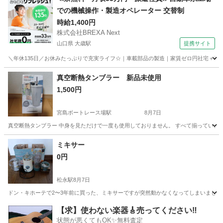
での機械操作・製造オペレーター 交替制
時給1,400円
株式会社BREXA Next
山口県 大歳駅
提携サイト
＼年休135日／お休みたっぷりで充実ライフ☆｜車載部品の製造｜家賃ゼロ円社宅＋暮ら
山口
山口市
大歳駅
その他
真空断熱タンブラー 新品未使用
1,500円
宮島ボートレース場駅
8月7日
真空断熱タンブラー 中身を見ただけで一度も使用しておりません。 すべて揃っていま
広島
廿日市市
宮島ボートレース場駅
キッチン家電
ミキサー
0円
松永駅
8月7日
ドン・キホーテで2〜3年前に買った、ミキサーですが突然動かなくなってしまいまし
広島
福山市
松永駅
キッチン家電
【求】使わない楽器🎸売ってください‼️
状態が悪くてもOK✨無料査定