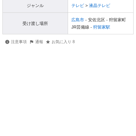
ジャンル
テレビ
>
液晶テレビ
広島市
- 安佐北区
- 狩留家町
受け渡し場所
JR芸備線 -
狩留家駅
注意事項
通報
お気に入り 8