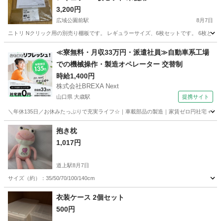
3,200円
広域公園前駅
8月7日
ニトリ Nクリック用の別売り棚板です。 レギュラーサイズ、6枚セットです。 6枚とも未使用で、 
広島
広島市
広域公園前駅
収納家具
≪寮無料・月収33万円・派遣社員≫自動車系工場
での機械操作・製造オペレーター 交替制
時給1,400円
株式会社BREXA Next
山口県 大歳駅
提携サイト
＼年休135日／お休みたっぷりで充実ライフ☆｜車載部品の製造｜家賃ゼロ円社宅＋暮ら
山口
山口市
大歳駅
その他
抱き枕
1,017円
道上駅
8月7日
サイズ（約）：35/50/70/100/140cm
広島
福山市
道上駅
寝具
衣装ケース 2個セット
500円