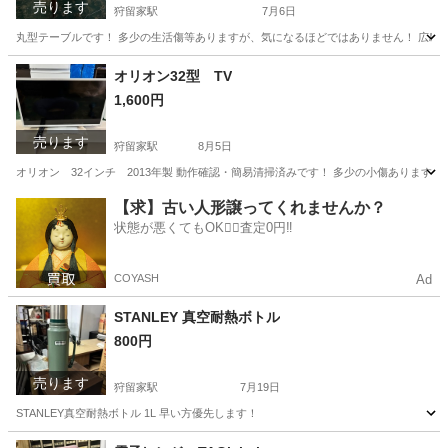
売ります
狩留家駅
7月6日
丸型テーブルです！ 多少の生活傷等ありますが、気になるほどではありません！ 広島
広島
広島市
狩留家駅
テーブル
オリオン32型 TV
1,600円
売ります
狩留家駅
8月5日
オリオン 32インチ 2013年製 動作確認・簡易清掃済みです！ 多少の小傷ありま
広島
広島市
狩留家駅
テレビ
オリオン
【求】古い人形譲ってくれませんか？
状態が悪くてもOK🙆‍♀️査定0円‼️
COYASH
Ad
STANLEY 真空耐熱ボトル
800円
売ります
狩留家駅
7月19日
STANLEY真空耐熱ボトル 1L 早い方優先します！
広島
広島市
狩留家駅
家庭用品