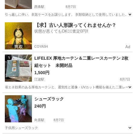
西条駅
8月7日
引っ越しに伴い、衣装ケースをお譲りします。 衣類収納として使用していました。 使用に
広島
東広島市
西条駅
収納家具
ケース
【求】古い人形譲ってくれませんか？
状態が悪くてもOK🙆‍♀️査定0円‼️
COYASH
Ad
LIFELEX 厚地カーテン＆二重レースカーテン 2枚
組セット 未開封品
1,500円
江波駅
8月7日
省エネ効果のある厚地カーテンと、通気性と遮像・UVカット機能を備えた二重レースカーテンのセットで
広島
広島市
江波駅
カーテン、ブラインド
シューズラック
240円
向原駅
8月7日
子供用シューズラック