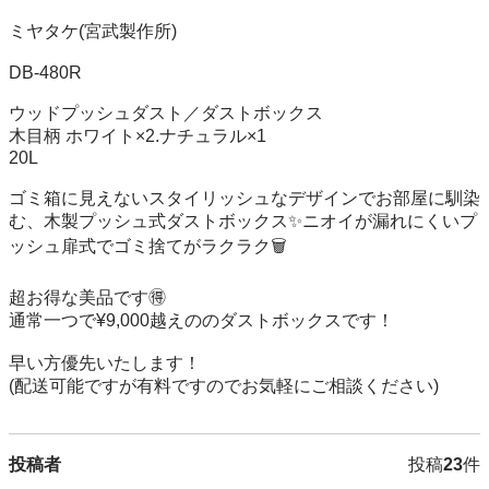
ミヤタケ(宮武製作所)

DB-480R

ウッドプッシュダスト／ダストボックス

木目柄 ホワイト×2.ナチュラル×1

20L

ゴミ箱に見えないスタイリッシュなデザインでお部屋に馴染
む、木製プッシュ式ダストボックス✨ニオイが漏れにくいプ
ッシュ扉式でゴミ捨てがラクラク🗑️

超お得な美品です🉐

通常一つで¥9,000越えののダストボックスです！

早い方優先いたします！

(配送可能ですが有料ですのでお気軽にご相談ください)
投稿者
投稿
23
件