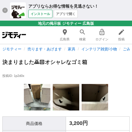
アプリならお得な情報を見逃さない！
インストール
アプリで開く
地元の掲示板 ジモティー 広島版
広島県
検索
ログイン
投稿
ジモティー
売ります・あげます
家具
インテリア雑貨/小物
ごみ
決まりました🙇🏻オシャレなゴミ箱
投稿ID: 1p2d0x
3,200円
商品価格