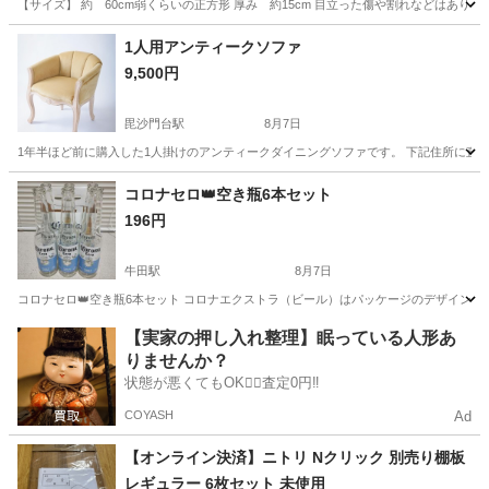
【サイズ】 約 60cm弱くらいの正方形 厚み 約15cm 目立った傷や割れなどはあり
広島
山県郡
井原市駅
照明器具
1人用アンティークソファ
9,500円
毘沙門台駅
8月7日
1年半ほど前に購入した1人掛けのアンティークダイニングソファです。 下記住所に直接取りに
広島
広島市
毘沙門台駅
ソファ
コロナセロ👑空き瓶6本セット
196円
牛田駅
8月7日
コロナセロ👑空き瓶6本セット コロナエクストラ（ビール）はパッケージのデザインが
広島
広島市
牛田駅
インテリア雑貨/小物
【実家の押し入れ整理】眠っている人形あ
りませんか？
状態が悪くてもOK🙆‍♀️査定0円‼️
COYASH
Ad
【オンライン決済】ニトリ Nクリック 別売り棚板
レギュラー 6枚セット 未使用