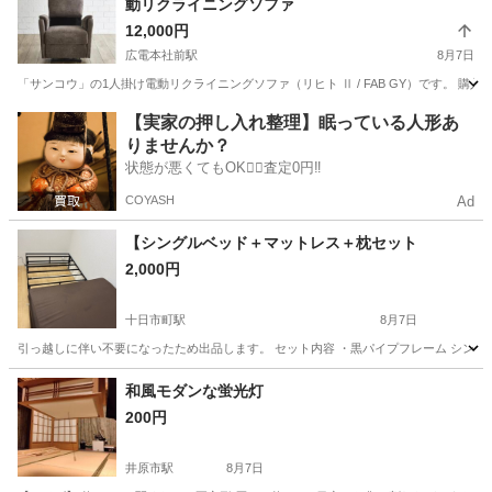
動リクライニングソファ
12,000円
広電本社前駅
8月7日
「サンコウ」の1人掛け電動リクライニングソファ（リヒト Ⅱ / FAB GY）です。
広島
広島市
広電本社前駅
ソファ
【実家の押し入れ整理】眠っている人形あ
りませんか？
状態が悪くてもOK🙆‍♀️査定0円‼️
COYASH
Ad
【シングルベッド＋マットレス＋枕セット
2,000円
十日市町駅
8月7日
引っ越しに伴い不要になったため出品します。 セット内容 ・黒パイプフレーム シングル
広島
広島市
十日市町駅
ベッド
和風モダンな蛍光灯
200円
井原市駅
8月7日