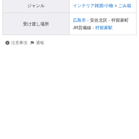
ジャンル
インテリア雑貨/小物
>
ごみ箱
広島市
- 安佐北区
- 狩留家町
受け渡し場所
JR芸備線 -
狩留家駅
注意事項
通報