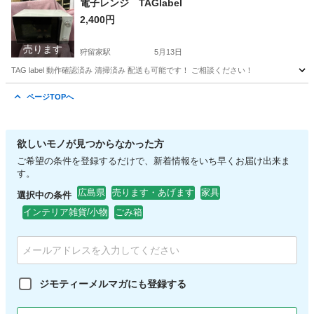
電子レンジ TAGlabel
2,400円
売ります
狩留家駅
5月13日
TAG label 動作確認済み 清掃済み 配送も可能です！ ご相談ください！
広島
広島市
狩留家駅
キッチン家電
ページTOPへ
欲しいモノが見つからなかった方
ご希望の条件を登録するだけで、新着情報をいち早くお届け出来ま
す。
広島県
売ります・あげます
家具
選択中の条件
インテリア雑貨/小物
ごみ箱
ジモティーメルマガにも登録する