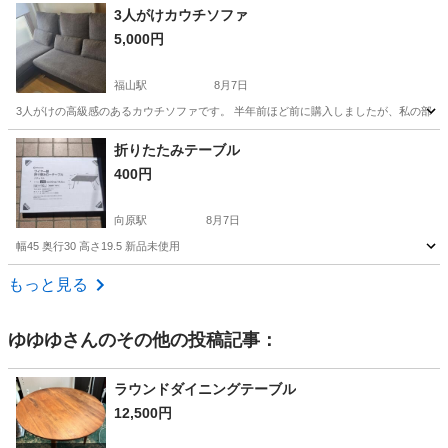
広島
安芸高田市
向原駅
インテリア雑貨/小物
3人がけカウチソファ
5,000円
シューズラック
福山駅
8月7日
3人がけの高級感のあるカウチソファです。 半年前ほど前に購入しましたが、私の部屋
広島
福山市
福山駅
ソファ
折りたたみテーブル
400円
向原駅
8月7日
幅45 奥行30 高さ19.5 新品未使用
広島
安芸高田市
向原駅
テーブル
折りたたみ
もっと見る
ゆゆゆ
さんのその他の投稿記事：
ラウンドダイニングテーブル
12,500円