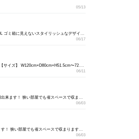
05/13
ミヤタケ(宮武製作所) DB-480R ウッドプッシュダスト／ダストボックス 木目柄 ホワイト×2.ナチュラル×1 20L ゴミ箱に見えないスタイリッシュなデザインでお部屋に馴染む、木製プッシュ式ダストボックス✨ニオイが漏れにくいプッシュ扉式でゴミ捨てがラクラク🗑️ 超お得な美品です🉐 通常一つで¥9,000越えののダストボックスです！ 早い方優先いたします！ (配送可能ですが有料ですのでお気軽にご相談ください)
06/17
✨美品✨ 短期間使用ほぼ新品が半額😳 【品 名】 昇降式ダイニングリビングテーブル 【カラー】 グレー 【サイズ】 W120cm×D80cm×H51.5cm〜72.5cm 【素 材】 MDF 表面材：PVCシート、鏡面仕上げ（WH）、PVCシート(MBR)、PVCシート(GY) 【商品重量】 ３７キロ 【備考】 高温物を直接置くと天板表面が損傷する恐れがありますので、必ず鍋敷き等をご使用ください。 早い方優先致します！
06/11
NITORI システムベッド ダークブラウン 小傷等が数箇所ありますが、強度もしっかりしていてまだまだ使用出来ます！ 狭い部屋でも省スペースで収まります！ 配送、設置、希望あればご相談ください 早い方優先します！
06/03
NITORI システムベッド ホワイト 小傷等が数箇所ありますが、強度もしっかりしていてまだまだ使用出来ます！ 狭い部屋でも省スペースで収まります！ 配送、設置、希望あればご相談ください 早い方優先します！
06/03