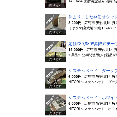
TAG label 動作確認済み 
売ります
決まりました🙇🏻オシャ
3,200円
広島市 安佐北区 狩
売ります
定価¥39,980‼️昇降式
15,000円
広島市 安佐北区 
売ります
システムベッド ダーク
6,000円
広島市 安佐北区 狩
売ります
システムベッド ホワイ
6,000円
広島市 安佐北区 狩
売ります