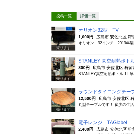
投稿一覧
評価一覧
オリオン32型 TV
1,600円
広島市 安佐北区 狩
売ります
STANLEY 真空耐熱ボト
800円
広島市 安佐北区 狩留
STANLEY真空耐熱ボトル 1L
売ります
ラウンドダイニングテー
12,500円
広島市 安佐北区 
丸型テーブルです！ 多少の生
売ります
電子レンジ TAGlabel
2,400円
広島市 安佐北区 狩