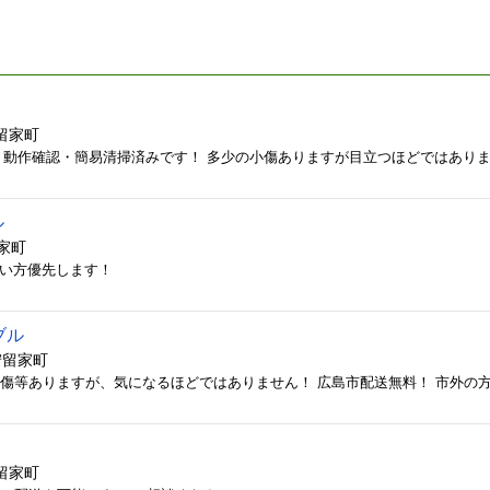
留家町
ル
家町
 早い方優先します！
ブル
狩留家町
活傷等ありますが、気になるほどではありません！ 広島市配送無料！ 市外の
留家町