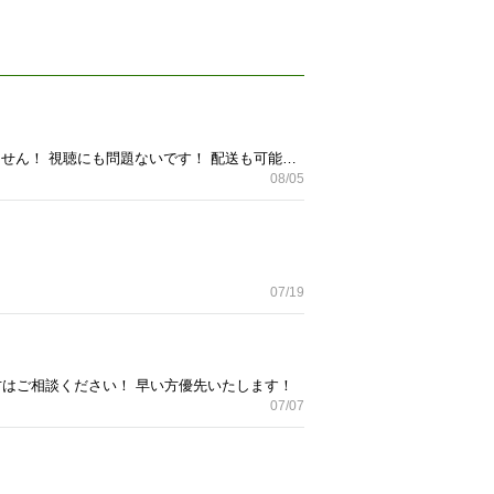
オリオン 32インチ 2013年製 動作確認・簡易清掃済みです！ 多少の小傷ありますが目立つほどではありません！ 視聴にも問題ないです！ 配送も可能ですが有料ですのでご相談下さい！ ドタキャンされましたので、更新しました。
08/05
07/19
方はご相談ください！ 早い方優先いたします！
07/07