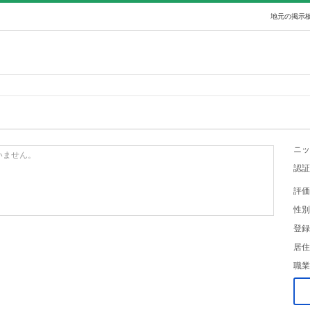
地元の掲示板
ニッ
いません。
認証
評価
性別
登録
居住
職業