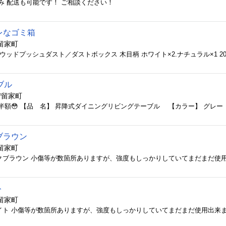
清掃済み 配送も可能です！ ご相談ください！
レなゴミ箱
留家町
テーブル
狩留家町
ブラウン
留家町
ト
留家町