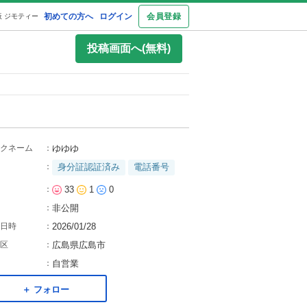
初めての方へ
ログイン
会員登録
 ジモティー
投稿画面へ(無料)
クネーム
：
ゆゆゆ
：
身分証認証済み
電話番号
：
33
1
0
：
非公開
日時
：
2026/01/28
区
：
広島県広島市
：
自営業
＋ フォロー