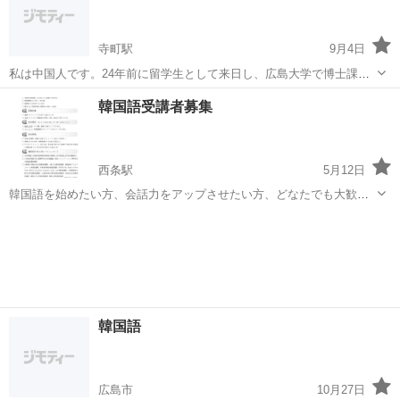
ださい。
寺町駅
9月4日
私は中国人です。24年前に留学生として来日し、広島大学で博士課程
(医学)を卒業し、広島で働いています。日本語、韓国語、中国語は同時
広島
広島市
寺町駅
中国語
ネイティブ
韓国語受講者募集
通訳、翻訳できます。 初心者の方でも、上級を目指す方でも、教える
ことが可能です。 お気軽に問い...
西条駅
5月12日
韓国語を始めたい方、会話力をアップさせたい方、どなたでも大歓迎
です。 1回90分、充実した内容でしっかりお教えいたします。 オンラ
広島
東広島市
西条駅
韓国語
オンライン
インによる授業なので、場所で悩むことなく、どなたでもどこでも気
楽に参加できます。 まずは...
韓国語
広島市
10月27日