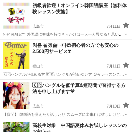
本で3年くらいグランドスタッフの経験があります。 日本語でのレッ
広島
東広島市
西条駅
韓国語
TOPIK
初級者歓迎！オンライン韓国語講座【無料体
スンも可能なので、韓国語初心者の方でも安心して受講できます。 こ
験レッスン実施】
んな方におすすめです。 ・韓...
広島市
7月11日
안녕하세요^^ 外国語に興味を持つきっかけは一人一人異なると思いま
す。 「興味を持つ」ということは、自分自身の可能性を広げること！
広島
広島市
韓国語
レッスン
처음 뵙겠습니다🤲初心者の方でも安心の
興味はあるけど、韓国語が話せるようになるか不安…という方も安心
2.500円サービス❣️
して受講していただけ...
福山市
7月11日
🇰🇷ハングルが読める方 🇰🇷ハングルが読めない方 ⏰夜レッスンご希
望の方 ⏰日中レッスンご希望の方 皆様それぞれ 状況が異なりますの
広島
福山市
韓国語
レッスン
🇰🇷ハングルを低予算&短期間で習得する方
で マンツーマンで ストレス フリーな 韓国語スクールの 概要...
法を申し上げます💙
広島市
7月10日
【質問】 韓国語を覚えたり話したり スムーズに出来れば嬉しいけど
そんな簡単には上達しないでしょ⁉️ 【回答】 はい🤲 簡単には上達しな
広島
広島市
韓国語
レッスン
高校生対象 中国語夏休みお試しレッスンの
いです💦 いきなり ネガティブな 文章からスタートですね😅 しかし ど
お知らせ