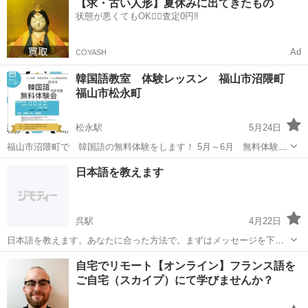
【求・古い人形】夏休みに出てきたもの
スン可能です！ ジモティのお問い合わせフォーム、ホームページまた
状態が悪くてもOK🙆‍♀️査定0円‼️
はメール、お電話受け...
Ad
COYASH
韓国語教室 体験レッスン 福山市沼隈町
福山市松永町
松永駅
5月24日
福山市沼隈町で 韓国語の無料体験をします！ 5月～6月 無料体験講
座開催中！ （要予約 ジモティのお問い合わせフォーム、ホームペー
広島
福山市
松永駅
韓国語
会議室
日本語を教えます
ジまたはメール、お電話受け付けております） 締め切り間近
☆...
呉駅
4月22日
日本語を教えます。あなたに合った方法で。まずはメッセージを下さ
い。 I will teach you Japanese. In the way that suits you. Please give
広島
呉市
呉駅
日本語
外国人
自宅でリモート【オンライン】フランス語を
me a messag...
ご自宅（スカイプ）にて学びませんか？