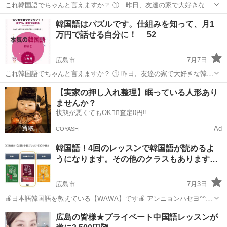
これ韓国語でちゃんと言えますか？ ① 昨日、友達の家で大好きな韓
国ドラマを見ました。 ② 来週の金曜日に、彼と一緒にソウルで美味
広島
広島市
韓国語
ハングル
韓国語はパズルです。仕組みを知って、月1
しい韓国料理を食べます。 どうですか？ 今まで500人程の無料体験レ
万円で話せる自分に！ 52
ッス...
広島市
7月7日
これ韓国語でちゃんと言えますか？ ① 昨日、友達の家で大好きな韓国
ドラマを見ました。 ② 来週の金曜日に、彼と一緒にソウルで美味しい
広島
広島市
韓国語
https
【実家の押し入れ整理】眠っている人形あり
韓国料理を食べます。 今まで500人以上のレッスンをしましたが、1年
ませんか？
以上教室や...
状態が悪くてもOK🙆‍♀️査定0円‼️
Ad
COYASH
韓国語！4回のレッスンで韓国語が読めるよ
うになります。その他のクラスもあります…
広島市
7月3日
🍎日本語韓国語を教えている【WAWA】です🍎 アンニョンハセヨ^^
日本語韓国語を教えている【WAWA】Well Aging Web Academyです
広島
広島市
韓国語
ハングル
広島の皆様★プライベート中国語レッスンが
。 🍓インスタグラムでは、 ・レッスンの雰囲気 ...