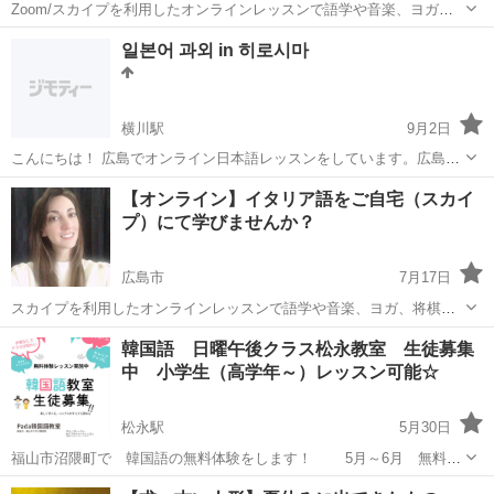
Zoom/スカイプを利用したオンラインレッスンで語学や音楽、ヨガ、
将棋などさまざまなカテゴリーのレッスンが世界のどこにいても受講
広島
広島市
スペイン語
オンライン
일본어 과외 in 히로시마
できる「カフェトーク」です。 スペイン語に興味がある方、しっかり
勉強したい方、生活で必要な...
横川駅
9月2日
こんにちは！ 広島でオンライン日本語レッスンをしています。広島市
内であれば、オフラインでの対面レッスンも可能です。 初級、中級文
広島
広島市
横川駅
日本語
email
【オンライン】イタリア語をご自宅（スカイ
法、会話練習、フリートーキング等 最初は無料の体験レッスン（自己
プ）にて学びませんか？
紹介、レベルチェック）を設けてお...
広島市
7月17日
スカイプを利用したオンラインレッスンで語学や音楽、ヨガ、将棋な
どさまざまなカテゴリーのレッスンが世界のどこにいても受講できる
広島
広島市
イタリア語
韓国語 日曜午後クラス松永教室 生徒募集
「カフェトーク」です。 イタリア語に興味がある方、しっかり勉強し
中 小学生（高学年～）レッスン可能☆
たい方、生活で必要な方、カフェ...
松永駅
5月30日
福山市沼隈町で 韓国語の無料体験をします！ 5月～6月 無料体
験講座開催中！ 要予約 小学生（高学年）～ 大人の方までレッ
広島
福山市
松永駅
韓国語
ハングル