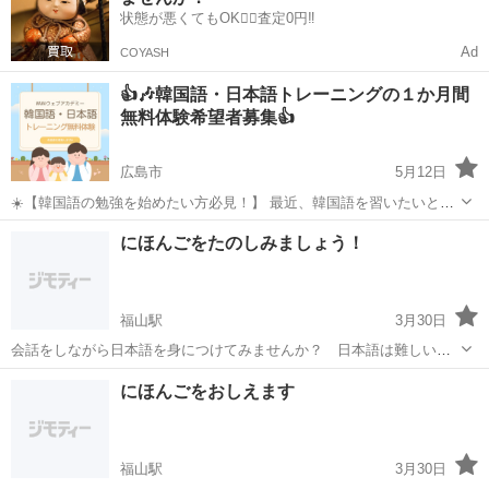
状態が悪くてもOK🙆‍♀️査定0円‼️
Ad
COYASH
👍🎶韓国語・日本語トレーニングの１か月間
無料体験希望者募集👍
広島市
5月12日
☀️【韓国語の勉強を始めたい方必見！】 最近、韓国語を習いたいと思
っていませんか？ 🍓先ずは、韓国語・日本語トレーニングの無料体験
広島
広島市
韓国語
ハングル
にほんごをたのしみましょう！
を試してはいかがでしょうか。 トレーニングの無料体験希望者を募集
しています。 ...
福山駅
3月30日
会話をしながら日本語を身につけてみませんか？ 日本語は難しいで
すが、会話をしながら楽しむことができればと思います。 詳しくは
広島
福山市
福山駅
日本語
にほんごをおしえます
メールで！
福山駅
3月30日