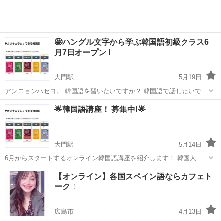
🤩ハングル文字から学ぶ韓国語初級クラス6
月7日オープン !
大門駅
5月19日
アンニョンハセヨ。 韓国語を習いたいですか？ 韓国語で話したいです
か？ 一緒にすると楽しく出来ます。 韓国語を学ぶだけではなく、韓国
広島
広島市
大門駅
韓国語
ハングル
🌟韓国語講座！ 募集中!🌟
語を練習することができる場所（BAND）を通じて、より簡単にかつ
迅速に目標を...
大門駅
5月14日
6月からスタートするオンライン韓国語講座を紹介します！ 韓国人講
師により、テキストを使用して、週1回、1時間の授業行います。 毎日
広島
広島市
大門駅
韓国語
講座
【オンライン】各国スペイン語ならカフェト
の聞き取り、発音訓練を通して韓国語力アップ！歌やスピーチ練習も
ーク！
ありますよ！(授...
広島市
4月13日