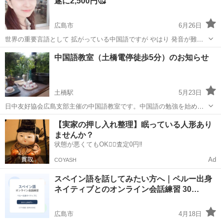
遂に2,500円🥰
広島市
6月26日
世界の重要言語として 拡がっている中国語ですが やはり 発音が難し
そう🔥 文法も難しそう🔥 など 新しいチャレンジには 不安が付きもの
広島
広島市
中国語
レッスン
中国語教室（土橋電停徒歩5分）のお知らせ
ですよね🤲 そう言う方々に ご提案が御座います❗️ 語学の習得に 凄く大
切な...
土橋駅
5月23日
日中友好協会広島支部主催の中国語教室です。中国語の勉強を始めて
みませんか？キャリアのある講師による個人レッスン（１回90分3500
広島
広島市
土橋駅
中国語
クラス
【実家の押し入れ整理】眠っている人形あり
円）、他にも初級、中級などレベル別のクラス（１回90分月4回3ヶ月
ませんか？
19000円）があるので、気...
状態が悪くてもOK🙆‍♀️査定0円‼️
Ad
COYASH
スペイン語を話してみたい方へ｜ペルー出身
ネイティブとのオンライン会話練習 30…
広島市
4月18日