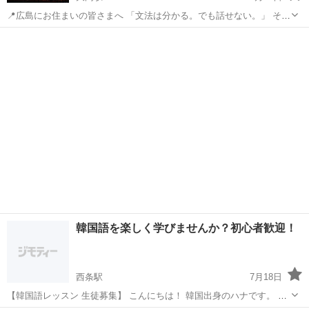
📍広島にお住まいの皆さまへ 「文法は分かる。でも話せない。」 そん
な悩みはありませんか？ 文法だけを勉強しても、韓国語は話せるよう
広島
広島市
大門駅
韓国語
オンライン
になりません。 単語を一つ覚えても、実際に口に出して何度も練習し
なければ、...
韓国語を楽しく学びませんか？初心者歓迎！
西条駅
7月18日
【韓国語レッスン 生徒募集】 こんにちは！ 韓国出身のハナです。 日