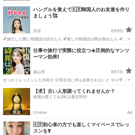
ハングルを覚えて🇰🇷韓国人のお友達を作り
ましょう🥰
呉市
8月8日
💕旅行した際に韓国語が話せたら 💕推しの韓国語が聞き取れたら 💕字
幕なしで韓国語が楽しめたら ハードルが高い 目標に感じるかも知れな
広島
呉市
韓国語
レッスン
仕事や旅行で実際に役立つ☀️圧倒的なマンツ
いですが 🇯🇵日本語と🇰🇷韓国語は 文法の構成が似ているので ...
ーマン効果❗️
福山市
8月7日
せっかくレッスンした内容が 日常生活に何も反映されないと やり甲斐
が無いと思いますので 無駄を省いた 効率の良い中国語サポートの ご
広島
福山市
中国語
レッスン
【求】古い人形譲ってくれませんか？
案内をさせて頂きます🙇 弊社 中国語スクール モイザ【M...
状態が悪くてもOK🙆‍♀️査定0円‼️
Ad
COYASH
🇰🇷初心者の方でも楽しくマイペースでレッ
スンを❣️