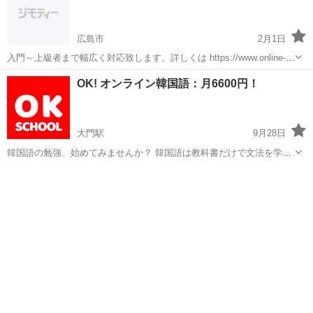
広島市
2月1日
入門～上級者まで幅広く対応致します。詳しくは https://www.online-
tutor-gyoshin.com をご覧下さい。
広島
広島市
スペイン語
オンライン
OK! オンライン韓国語：月6600円！
大門駅
9月28日
韓国語の勉強、始めてみませんか？ 韓国語は教科書だけで文法を学ん
でも、なかなか話せるようにはなりません。 学んだ表現は、慣れるま
広島
広島市
大門駅
韓国語
オンライン
で何度も口に出して練習することが大切です。 週に30分の会話練習は
いかがでしょうか...