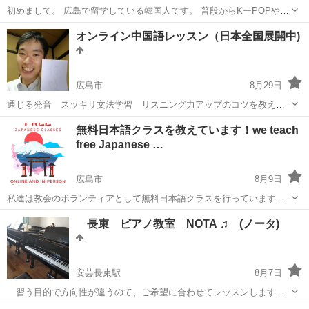
初めまして。 広島で留学している韓国人です。 普段からKーPOPや韓
ドラなどに興味がある方に向けて韓国語講座を行なおうと思っていま
広島
広島市
韓国語
オンライン
オンライン中国語レッスン（日本全国展開中)
す。 オンライン、対面どっちでも可能なので気軽に声かけてくださ
い。対面の場合はグループでも...
広島市
8月29日
通じる発音 スッキリ文法学習 リスニング力アップのコツを教えま
す。 中国語で言いたいことを自由に話してみたくありませんか？ 中国
広島
広島市
中国語
オンライン
無料日本語クラスを教えています！we teach
語で買い物、料理の注文、中国人とのおしゃべりに憧れたことはあり
free Japanese …
ませんか？ 基本に忠...
広島市
8月9日
私達は教会のボランティアとして無料日本語クラスを行っています！
皆さんの日本語レベルに合わせます！興味がある方は是非メッセージ
広島
広島市
日本語
クラス
長束 ピアノ教室 NOTA ♫ (ノータ)
を送ってください！ we teach free Japanese classes as volun...
安芸長束駅
8月7日
習う目的で方向性が違うのて、ご希望に合わせてレッスンします。
１つ１つ意見を交わしながら末長くレッスンが継続出来るよう心掛