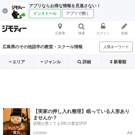
アプリならお得な情報を見逃さない！
インストール
アプリで開く
広島県
検索
ログイン
投稿
広島県のその他語学の教室・スクール情報
人気キーワード
エリア
ジャンル
詳細
新着順
【実家の押し入れ整理】眠っている人形あり
ませんか？
状態が悪くてもOK🙆‍♀️査定0円‼️
Ad
COYASH