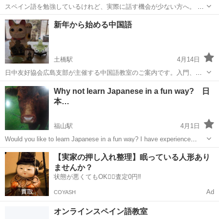
スペイン語を勉強しているけれど、実際に話す機会が少ない方へ。 ペ
ルー出身・ペルー在住のネイティブとのオンライン会話で、スペイン
広島
広島市
スペイン語
オンライン
新年から始める中国語
語を使う練習をしてみませんか？ このサービスは、文法を細かく教え
る授業ではなく、 「実際...
土橋駅
4月14日
日中友好協会広島支部が主催する中国語教室のご案内です。入門、初
級、中級、上級者向けの会話教室など、自分に合ったクラスを選ん
広島
広島市
土橋駅
中国語
クラス
Why not learn Japanese in a fun way? 日
で、新年から中国語を始めてみませんか？来年は、马到成功の馬の年
本…
です。是非お待ちしています。開催場所は、...
福山駅
4月1日
Would you like to learn Japanese in a fun way? I have experience
teaching Japanese at an American University. Ha...
広島
福山市
福山駅
日本語
レッスン
【実家の押し入れ整理】眠っている人形あり
ませんか？
状態が悪くてもOK🙆‍♀️査定0円‼️
Ad
COYASH
オンラインスペイン語教室