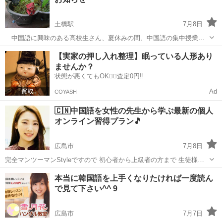
うすれ...
土橋駅
7月8日
中国語に興味のある高校生さん、夏休みの間、中国語の集中授業を
受けてみませんか？曜日、時間、回数は先生と相談の上決定します。
広島
広島市
土橋駅
中国語
夏休み
【実家の押し入れ整理】眠っている人形あり
プライベートレッスン、1回90分3500円です。今なら入会金不要。将
ませんか？
来、留学をお考えの生徒さん、一度...
状態が悪くてもOK🙆‍♀️査定0円‼️
Ad
COYASH
🇨🇳中国語を女性の先生から学ぶ最新の個人
オンライン習得プラン🎵
広島市
7月8日
完全マンツーマンStyleですので 初心者から上級者の方まで 生徒様の
レベルと目標に合わせて 丁寧にサポートさせて頂きます❗️ さて 何か習
広島
広島市
中国語
レッスン
本当に韓国語を上手くなりたければ一度読ん
い事をする時に やはり1番気になるポイントは ★料金おいくら⁉️だと思
で見て下さい^^ 9
います。...
広島市
7月7日