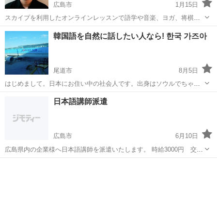
広島市
1月15日
スカイプを利用したオンラインレッスンで語学や音楽、ヨガ、将棋な
どさまざまなカテゴリーのレッスンが世界のどこにいても受講できる
広島
広島市
フランス語
オンライン
韓国語を自然に話したい人なら! 한국 가즈아
「カフェトーク」です。 フランス語に興味がある方、しっかり勉強し
たい方、生活で必要な方、カフェ...
尾道市
8月5日
はじめまして。日本にお住い中の社会人です。出身はソウルでちゃん
と標準語を教えたいと思います。 ご興味がある方は下記を参考して気
広島
尾道市
韓国語
オンライン
日本語講師派遣
軽にお問い合わせください。 レッスン方法:お選びいただけます (オ
ンライン):ZOOM ...
広島市
6月10日
広島県内の企業様へ日本語講師を派遣いたします。 時給3000円 交通
費別途 （遠方の場合別途経費） 曜日、時間等ご指定ください。 ※ご
広島
広島市
日本語
曜日
要望に添えない場合もあります。 日本語学習支援センター 担当 井上