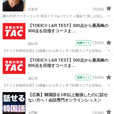
広島市
7月26日
💟K-POPアーティストや 韓流ドラマ&バラエティ番組で 推しが話して
る内容を 少しでも字幕なしで理解したい❗️ 💟ハングルを読めるように
広島
広島市
韓国語
初心者
【TOEIC® L&R TEST】500点から最高峰の
なりたい😊 💟韓国旅行で食事やショッピングなど 現地の人とコミュニ
900点を目指すコースま…
ケーション取りた...
7月25日
提携サイト
福山市
【テスト対策特化型】の講義だから約３ヶ月で目標スコアを目指せま
す。 TOEIC® L&R TESTとは、日常やビジネスの場面での英語コミュ
広島
福山市
その他
【TOEIC® L&R TEST】500点から最高峰の
ニケーション能力を測る指標として開発された世界共通のテストで
900点を目指すコースま…
す。 英語力を客観的に測...
7月25日
提携サイト
福山市
【テスト対策特化型】の講義だから約３ヶ月で目標スコアを目指せま
す。 TOEIC® L&R TESTとは、日常やビジネスの場面での英語コミュ
広島
福山市
その他
【広島】韓国語を1年以上勉強したのに話せ
ニケーション能力を測る指標として開発された世界共通のテストで
ない方へ！会話専門オンラインレッスン
す。 英語力を客観的に測...
大門駅
7月19日