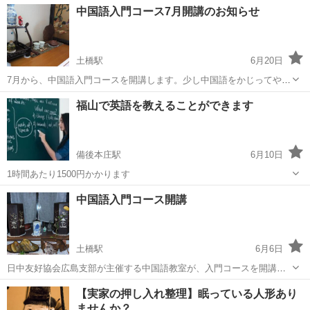
広島
広島市
土橋駅
中国語
クラス
中国語入門コース7月開講のお知らせ
午後、１時間30分、１回3500円（教科書代別）。基礎からみっちり教
えてもらえます。他にも、入門、...
土橋駅
6月20日
7月から、中国語入門コースを開講します。少し中国語をかじってやめ
てしまった方、心機一転、入門から始めてみませんか？見学随時、お
広島
広島市
土橋駅
中国語
曜日
福山で英語を教えることができます
気軽にどうぞ。費用は、3カ月19000円。曜日、時間は参加者が相談し
て決めます。問い合わせは082...
備後本庄駅
6月10日
1時間あたり1500円かかります
広島
福山市
備後本庄駅
日本語
中国語入門コース開講
土橋駅
6月6日
日中友好協会広島支部が主催する中国語教室が、入門コースを開講し
ます。3カ月19000円（教材費別）です。経験のある講師が丁寧に指導
広島
広島市
土橋駅
中国語
【実家の押し入れ整理】眠っている人形あり
します。この機会に中国語を始めてみませんか？問い合わせ082-208-
ませんか？
5021 開催場所中区堺...