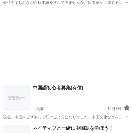
会話を楽しみながら日本語を学んでみませんか。日本語が上達すると
思います。
広島
福山市
福山駅
その他語学
中国語初心者募集(有償)
白島駅
12月8日
現在、中国へビザ無しで行けるようになりました。中国文化などを体
験しませんか。そのため、最低限の言語力が必要です。中国語に興味
広島
白島駅
中国語
初心者
ネイティブと一緒に中国語を学ぼう！
がある方、ご連絡ください。ゼロから教えます。時間などをご相談く