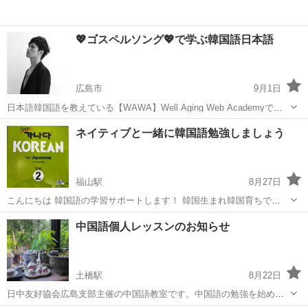
💖ゴスペルソング💖で学ぶ韓国語日本語
広島市
9月1日
日本語韓国語を教えている【WAWA】Well Aging Web Academyです
。💖 「ゴスペルソングで学ぶ韓国語日本語」という企画でアカデミー
広島
広島市
韓国語
コミュニティ
ネイティブと一緒に韓国語勉強しましょう
のコミュニティ内でライブ放送をいたします。 韓国で歌手として活動
し...
福山駅
8月27日
こんにちは 韓国語の学習サポートします！ 韓国生まれ韓国育ちで
2017年から福山市に住んでいます。 韓国語はもちろん韓国の文化・音
広島
福山市
福山駅
韓国語
ネイティブ
中国語個人レッスンのお知らせ
楽など、個人レッスンならではの自由で気軽でアットホームな雰囲気
を心掛けています。 初級...
土橋駅
8月22日
日中友好協会広島支部主催の中国語教室です。中国語の勉強を始めて
みませんか？キャリアのある講師による個人レッスン。週1、金曜日の