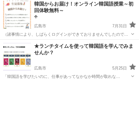
広島
広島市
安芸長束駅
その他語学
グランドピアノ
韓国からお届け！オンライン韓国語授業～初
けています。 ＊今ここが何故弾けないか ＊何が原因でど
回体験無料～
う解決すればいいか… ...
広島市
7月31日
（諸事情により、しばらくログインができておりませんでしたので、
再度投稿いたします。） 初めまして。안녕하세요! オソワ韓国語教室
広島
広島市
韓国語
オンライン
★ランチタイムを使って韓国語を学んでみま
のみかと申します。 韓国人夫と結婚し在韓歴9年目になります。 日本
せんか？
語教師歴8...
広島市
5月25日
「韓国語を学びたいのに、仕事があってなかなか時間が取れな
い、、、」 それなら、お昼休みのランチタイムを使ってごはんをたべ
広島
広島市
韓国語
興味
ながら勉強しませんか？ 忙しい方のための 「ランチタイム講座」を以
下のように6月から開講するこ...