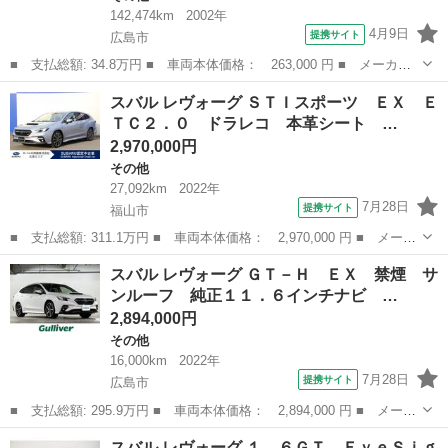
142,474km
2002年
4月9日
提携サイト
広島市
■ 支払総額: 34.8万円 ■ 車両本体価格： 263,000 円 ■ メーカー
名： スバル ■ 車種名： ディアスワゴン ■ グレード名： スー
広島
広島市
その他
スバル レヴォーグ ＳＴＩスポーツ ＥＸ Ｅ
パーチャージャー 両側スライドドア キーレスエントリー ＡＴ
ＴＣ２．０ ドラレコ 本革シート …
ＡＢＳ ＣＤ...
2,970,000円
その他
27,092km
2022年
7月28日
提携サイト
福山市
■ 支払総額: 311.1万円 ■ 車両本体価格： 2,970,000 円 ■ メーカ
ー名： スバル ■ 車種名： レヴォーグ ■ グレード名： ＳＴＩ
広島
福山市
その他
スバル レヴォーグ ＧＴ－Ｈ ＥＸ 禁煙 サ
スポーツ ＥＸ ＥＴＣ２．０ ドラレコ 本革シート 新品タイヤ
ンルーフ 純正１１．６インチナビ …
４本交換...
2,894,000円
その他
16,000km
2022年
7月28日
提携サイト
広島市
■ 支払総額: 295.9万円 ■ 車両本体価格： 2,894,000 円 ■ メーカ
ー名： スバル ■ 車種名： レヴォーグ ■ グレード名： ＧＴ－
広島
広島市
その他
スバル レヴォーグ １．６ＧＴ ＥｙｅＳｉｇ