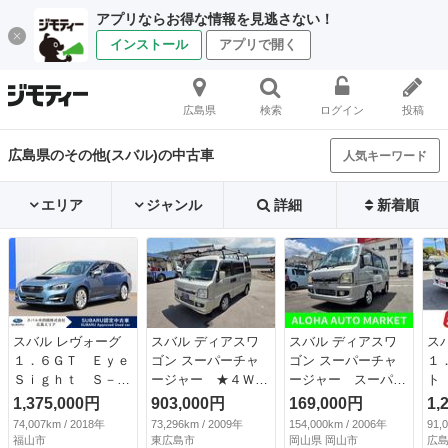
アプリならお得な情報を見逃さない！
インストール
アプリで開く
広島県
検索
ログイン
投稿
広島県のその他(スバル)の中古車
人気キーワード
エリア
ジャンル
詳細
新着順
スバル レヴォーグ
スバル ディアスワ
スバル ディアスワ
ス
１．６ＧＴ Ｅｙｅ
ゴン スーパーチャ
ゴン スーパーチャ
１
Ｓｉｇｈｔ Ｓ－ｓ
ージャー ★４ＷＤ
ージャー スーパー
ト
ｔｙｌｅ ８インチ
★ ★スーパーチャ
チャージャー 両側
ー
1,375,000円
903,000円
169,000円
1,
ナビ ＥＴＣ２．
ージャー★ ５速マ
スライドドア キー
チ
74,007km / 2018年
73,296km / 2009年
154,000km / 2006年
91,
０ シートヒーター
ニュアル ＥＴＣ
レス フォグ アル
Ｖ
福山市
東広島市
岡山県 岡山市
広