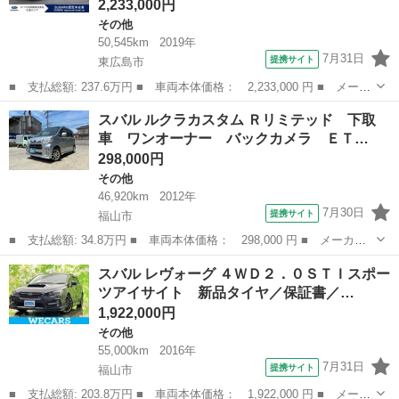
2,233,000円
その他
50,545km
2019年
7月31日
提携サイト
東広島市
■ 支払総額: 237.6万円 ■ 車両本体価格： 2,233,000 円 ■ メーカ
ー名： スバル ■ 車種名： レヴォーグ ■ グレード名： １．６
広島
東広島市
その他
スバル ルクラカスタム Ｒリミテッド 下取
ＳＴＩスポーツ アイサイト ブラックセレクション後期型 パナソ
車 ワンオーナー バックカメラ ＥＴ…
ニック製...
298,000円
その他
46,920km
2012年
7月30日
提携サイト
福山市
■ 支払総額: 34.8万円 ■ 車両本体価格： 298,000 円 ■ メーカー
名： スバル ■ 車種名： ルクラカスタム ■ グレード名： Ｒリ
広島
福山市
その他
スバル レヴォーグ ４ＷＤ２．０ＳＴＩスポー
ミテッド 下取車 ワンオーナー バックカメラ ＥＴＣ ドラレ
ツアイサイト 新品タイヤ／保証書／…
コ 社外クルー...
1,922,000円
その他
55,000km
2016年
7月31日
提携サイト
福山市
■ 支払総額: 203.8万円 ■ 車両本体価格： 1,922,000 円 ■ メーカ