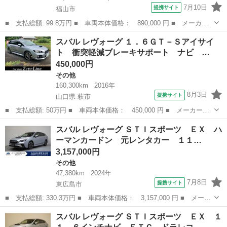
7月10日
提携サイト
福山市
■ 支払総額: 99.8万円 ■ 車両本体価格： 890,000 円 ■ メーカー
名： スバル ■ 車種名： レヴォーグ ■ グレード名： １．６Ｇ
広島
福山市
その他
スバル レヴォーグ １．６ＧＴ－Ｓアイサイ
Ｔ－Ｓアイサイト プラウドエディション 禁煙車 ７型ナビ アド
ト 衝突軽減ブレーキサポート ナビ …
バンスドセイ...
450,000円
その他
160,300km
2016年
8月3日
提携サイト
山口県 萩市
■ 支払総額: 50万円 ■ 車両本体価格： 450,000 円 ■ メーカー
名： スバル ■ 車種名： レヴォーグ ■ グレード名： １．６Ｇ
山口
萩市
その他
スバル レヴォーグ ＳＴＩスポーツ ＥＸ ハ
Ｔ－Ｓアイサイト 衝突軽減ブレーキサポート ナビ Ｂカメラ Ｂ
ーマンカードン 元レンタカー １１…
ｌｕｅｔｏｏｔｈ...
3,157,000円
その他
47,380km
2024年
7月8日
提携サイト
東広島市
■ 支払総額: 330.3万円 ■ 車両本体価格： 3,157,000 円 ■ メーカ
ー名： スバル ■ 車種名： レヴォーグ ■ グレード名： ＳＴＩ
広島
東広島市
その他
スバル レヴォーグ ＳＴＩスポーツ ＥＸ １
スポーツ ＥＸ ハーマンカードン 元レンタカー １１．６インチ