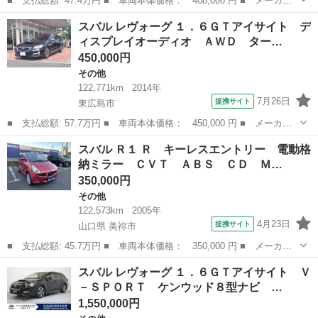
■ 支払総額: 47.4万円 ■ 車両本体価格： 408,000 円 ■ メーカー
名： スバル ■ 車種名： レガシィアウトバック ■ グレード
広島
福山市
その他
スバル レヴォーグ １．６ＧＴアイサイト デ
名： ２．５ｉ Ｓスタイル ナビ ドラレコ ＥＴＣ キーレスエ
ィスプレイオーディオ ＡＷＤ ター…
ントリー フロン...
450,000円
その他
122,771km
2014年
7月26日
提携サイト
東広島市
■ 支払総額: 57.7万円 ■ 車両本体価格： 450,000 円 ■ メーカー
名： スバル ■ 車種名： レヴォーグ ■ グレード名： １．６Ｇ
広島
東広島市
その他
スバル Ｒ１ Ｒ キーレスエントリー 電動格
Ｔアイサイト ディスプレイオーディオ ＡＷＤ ターボ バックカ
納ミラー ＣＶＴ ＡＢＳ ＣＤ Ｍ…
メラ ＥＴＣ...
350,000円
その他
122,573km
2005年
4月23日
提携サイト
山口県 美祢市
■ 支払総額: 45.7万円 ■ 車両本体価格： 350,000 円 ■ メーカー
名： スバル ■ 車種名： Ｒ１ ■ グレード名： Ｒ キーレスエ
山口
美祢市
その他
スバル レヴォーグ １．６ＧＴアイサイト Ｖ
ントリー 電動格納ミラー ＣＶＴ ＡＢＳ ＣＤ ＭＤ アルミホ
－ＳＰＯＲＴ ケンウッド８型ナビ …
イール 衝突...
1,550,000円