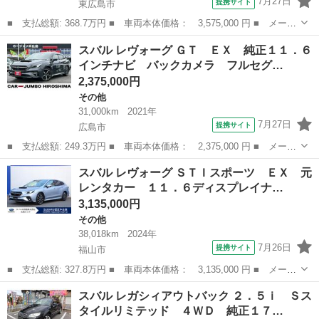
7月27日
提携サイト
東広島市
■ 支払総額: 368.7万円 ■ 車両本体価格： 3,575,000 円 ■ メーカ
ー名： スバル ■ 車種名： レヴォーグ ■ グレード名： ＧＴ－
広島
東広島市
その他
スバル レヴォーグ ＧＴ ＥＸ 純正１１．６
Ｈ ＥＸ 元当社社用車 デジタルマルチビューモニター １１．６
インチナビ バックカメラ フルセグ…
インチデ...
2,375,000円
その他
31,000km
2021年
7月27日
提携サイト
広島市
■ 支払総額: 249.3万円 ■ 車両本体価格： 2,375,000 円 ■ メーカ
ー名： スバル ■ 車種名： レヴォーグ ■ グレード名： ＧＴ
広島
広島市
その他
スバル レヴォーグ ＳＴＩスポーツ ＥＸ 元
ＥＸ 純正１１．６インチナビ バックカメラ フルセグテレビ Ｅ
レンタカー １１．６ディスプレイナ…
ＴＣ 純...
3,135,000円
その他
38,018km
2024年
7月26日
提携サイト
福山市
■ 支払総額: 327.8万円 ■ 車両本体価格： 3,135,000 円 ■ メーカ
ー名： スバル ■ 車種名： レヴォーグ ■ グレード名： ＳＴＩ
広島
福山市
その他
スバル レガシィアウトバック ２．５ｉ Ｓス
スポーツ ＥＸ 元レンタカー １１．６ディスプレイナビ ３Ｄデ
タイルリミテッド ４ＷＤ 純正１７…
ジタルマ...