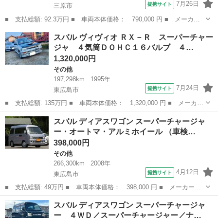
7月26日
提携サイト
三原市
■ 支払総額: 92.3万円 ■ 車両本体価格： 790,000 円 ■ メーカー
名： スバル ■ 車種名： レヴォーグ ■ グレード名： １．６Ｇ
広島
三原市
その他
スバル ヴィヴィオ ＲＸ－Ｒ スーパーチャー
Ｔアイサイト プラウドエディション 社外ナビ バックカメラ Ｅ
ジャ ４気筒ＤＯＨＣ１６バルブ ４…
ＴＣ Ｅｙｅ...
1,320,000円
その他
197,298km
1995年
7月24日
提携サイト
東広島市
■ 支払総額: 135万円 ■ 車両本体価格： 1,320,000 円 ■ メーカー
名： スバル ■ 車種名： ヴィヴィオ ■ グレード名： ＲＸ－
広島
東広島市
その他
スバル ディアスワゴン スーパーチャージャ
Ｒ スーパーチャージャ ４気筒ＤＯＨＣ１６バルブ ４駆 ５速
ー・オートマ・アルミホイール （車検…
ＡＣ ＰＳ ...
398,000円
その他
266,300km
2008年
4月12日
提携サイト
東広島市
■ 支払総額: 49万円 ■ 車両本体価格： 398,000 円 ■ メーカー
名： スバル ■ 車種名： ディアスワゴン ■ グレード名： スー
広島
東広島市
その他
スバル ディアスワゴン スーパーチャージャ
パーチャージャー・オートマ・アルミホイール ■ 排気量： 660cc
ー ４ＷＤ／スーパーチャージャー／ナ…
■ ドア...