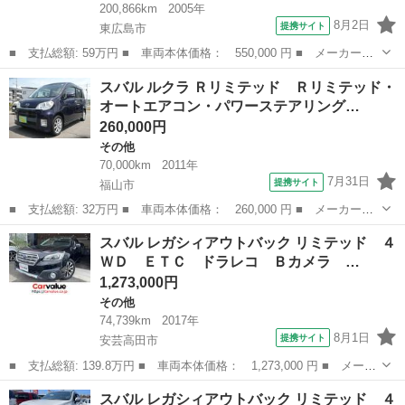
200,866km
2005年
8月2日
提携サイト
東広島市
■ 支払総額: 59万円 ■ 車両本体価格： 550,000 円 ■ メーカー
名： スバル ■ 車種名： ディアスワゴン ■ グレード名： スー
広島
東広島市
その他
スバル ルクラ Ｒリミテッド Ｒリミテッド・
パーチャージャー 禁煙車 ２ＷＤ ５速 ＡＣ ＰＳ ＰＷ 純正
オートエアコン・パワーステアリング…
ＣＤデッキ ＡＭ...
260,000円
その他
70,000km
2011年
7月31日
提携サイト
福山市
■ 支払総額: 32万円 ■ 車両本体価格： 260,000 円 ■ メーカー
名： スバル ■ 車種名： ルクラ ■ グレード名： Ｒリミテッ
広島
福山市
その他
スバル レガシィアウトバック リミテッド ４
ド Ｒリミテッド・オートエアコン・パワーステアリング・ナビ・ワ
ＷＤ ＥＴＣ ドラレコ Ｂカメラ …
ンセグＴＶ・ＣＤ・...
1,273,000円
その他
74,739km
2017年
8月1日
提携サイト
安芸高田市
■ 支払総額: 139.8万円 ■ 車両本体価格： 1,273,000 円 ■ メーカ
ー名： スバル ■ 車種名： レガシィアウトバック ■ グレード
広島
安芸高田市
その他
スバル レガシィアウトバック リミテッド ４
名： リミテッド ４ＷＤ ＥＴＣ ドラレコ Ｂカメラ ＴＶナ