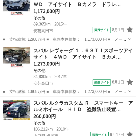
ＷＤ アイサイト Ｂカメラ ドラレ…
ビ アイサイ...
1,173,000円
その他
89,365km
2015年
8月1日
提携サイト
安芸高田市
■ 支払総額: 129.8万円 ■ 車両本体価格： 1,173,000 円 ■ メーカ
ー名： スバル ■ 車種名： レガシィアウトバック ■ グレード
広島
安芸高田市
その他
スバル レヴォーグ １．６ＳＴＩスポーツアイ
名： リミテッド ４ＷＤ アイサイト Ｂカメラ ドラレコ ＥＴ
サイト ４ＷＤ アイサイト Ｂカメ…
Ｃ 両席パ...
1,273,000円
その他
84,830km
2017年
8月1日
提携サイト
安芸高田市
■ 支払総額: 139.8万円 ■ 車両本体価格： 1,273,000 円 ■ メーカ
ー名： スバル ■ 車種名： レヴォーグ ■ グレード名： １．６
広島
安芸高田市
その他
スバル ルクラカスタム Ｒ スマートキー ア
ＳＴＩスポーツアイサイト ４ＷＤ アイサイト Ｂカメラ ＥＴ
ルミホイール ＨＩＤ 盗難防止装置…
Ｃ ＬＥＤ...
260,000円
その他
106,212km
2010年
6月17日
提携サイト
山口県 岩国市