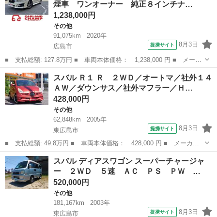
煙車 ワンオーナー 純正８インチナ…
レス フォグ...
1,238,000円
その他
91,075km
2020年
8月3日
提携サイト
広島市
■ 支払総額: 127.8万円 ■ 車両本体価格： 1,238,000 円 ■ メーカ
ー名： スバル ■ 車種名： レヴォーグ ■ グレード名： １．６
広島
広島市
その他
スバル Ｒ１ Ｒ ２ＷＤ／オートマ／社外１４
ＧＴアイサイト 禁煙車 ワンオーナー 純正８インチナビ フルセ
ＡＷ／ダウンサス／社外マフラー／Ｈ…
グＴＶ ...
428,000円
その他
62,848km
2005年
8月3日
提携サイト
東広島市
■ 支払総額: 49.8万円 ■ 車両本体価格： 428,000 円 ■ メーカー
名： スバル ■ 車種名： Ｒ１ ■ グレード名： Ｒ ２ＷＤ／オ
広島
東広島市
その他
スバル ディアスワゴン スーパーチャージャ
ートマ／社外１４ＡＷ／ダウンサス／社外マフラー／ＨＩＤ／フォグ
ー ２ＷＤ ５速 ＡＣ ＰＳ ＰＷ …
／Ｆスポイラ...
520,000円
その他
181,167km
2003年
8月3日
提携サイト
東広島市