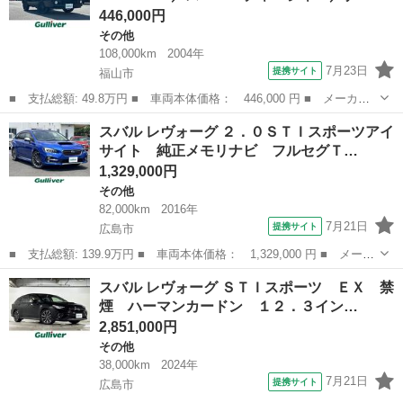
446,000円
その他
108,000km
2004年
7月23日
提携サイト
福山市
■ 支払総額: 49.8万円 ■ 車両本体価格： 446,000 円 ■ メーカー
名： スバル ■ 車種名： ディアスワゴン ■ グレード名： スー
広島
福山市
その他
スバル レヴォーグ ２．０ＳＴＩスポーツアイ
パーチャージャー ４ＷＤ／スーパーチャージャー／ナビ／ＴＶ／Ｅ
サイト 純正メモリナビ フルセグＴ…
ＴＣ／両側ス...
1,329,000円
その他
82,000km
2016年
7月21日
提携サイト
広島市
■ 支払総額: 139.9万円 ■ 車両本体価格： 1,329,000 円 ■ メーカ
ー名： スバル ■ 車種名： レヴォーグ ■ グレード名： ２．０
広島
広島市
その他
スバル レヴォーグ ＳＴＩスポーツ ＥＸ 禁
ＳＴＩスポーツアイサイト 純正メモリナビ フルセグＴＶ／ＤＶＤ
煙 ハーマンカードン １２．３イン…
再生／Ｂ...
2,851,000円
その他
38,000km
2024年
7月21日
提携サイト
広島市