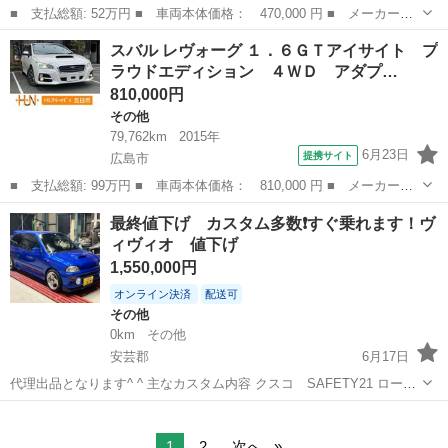
■ 支払総額: 52万円 ■ 車両本体価格： 470,000 円 ■ メーカー
名： スバル ■ 車種名： Ｒ１ ■ グレード名： Ｒ アルカンタ
岡山
真庭市
その他
スバル レヴォーグ １．６ＧＴアイサイト プ
ーラ フル装備 キーレスエントリー 電動格納ミラー ＣＶＴ Ａ
ラウドエディション ４ＷＤ アダプ…
ＢＳ ＣＤ アル...
810,000円
その他
79,762km
2015年
6月23日
提携サイト
広島市
■ 支払総額: 99万円 ■ 車両本体価格： 810,000 円 ■ メーカー
名： スバル ■ 車種名： レヴォーグ ■ グレード名： １．６Ｇ
広島
広島市
その他
最終値下げ カスタム多数❗️すぐ乗れます！ヴ
Ｔアイサイト プラウドエディション ４ＷＤ アダプティブクルー
ィヴィオ 値下げ
ズコントロール ...
1,550,000円
オンライン決済
配送可
その他
0km
その他
安芸郡
6月17日
代理出品となります^ ^ 主なカスタム内容 クスコ SAFETY21 ロール
ゲージ40センターピラードメ スポット補強 ファイナルコネクション車
広島
安芸郡
その他
フルカスタム
高調 オーバーテック フロントリップ リアウイング ヨコハマOni2
フ...
1
2
次へ