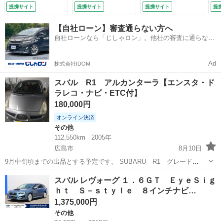
（車検整備付）
（検10.1）
ミ タイミングベル
Ｔ
提携サイト
提携サイト
提携サイト
提
ト交換歴 ＣＤ
ラ
ＵＳＢ ＡＵＸ ｐ
ズ
【自社ローン】審査通らない方へ
ｉｏｎｅｅｒスピー
ー
自社ローンなら「じしゃロン」。他社の審査に通らなか
カー リアヒーター
Ｅ
った方も
（車検整備付）
ヒ
ー
Ad
株式会社IDOM
ミラ
スバル R1 アルカンターラ【エンスタ・ド
ラレコ・ナビ・ETC付】
180,000円
オンライン決済
その他
112,550km
2005年
広島市
8月10日
9月中旬頃までの出品とする予定です。 SUBARU R1 グレード
R（シルバー） アルカンターラセレクション 型式 CBA-RJ1 初年度
広島
広島市
その他
ドラレコ
スバル レヴォーグ １．６ＧＴ ＥｙｅＳｉｇ
登録 平成17年9月 車検満了日 令和8年12月6日 走行距離
ｈｔ Ｓ－ｓｔｙｌｅ ８インチナビ…
112600km（...
1,375,000円
その他