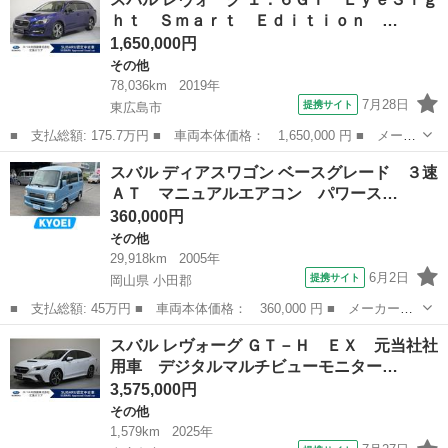
Ｈ ＥＸ 禁煙 サンルーフ 純正１１．６インチナビ スマートリ
ｈｔ Ｓｍａｒｔ Ｅｄｉｔｉｏｎ …
アビュー...
1,650,000円
その他
78,036km
2019年
7月28日
提携サイト
東広島市
■ 支払総額: 175.7万円 ■ 車両本体価格： 1,650,000 円 ■ メーカ
ー名： スバル ■ 車種名： レヴォーグ ■ グレード名： １．６
広島
東広島市
その他
スバル ディアスワゴン ベースグレード ３速
ＧＴ ＥｙｅＳｉｇｈｔ Ｓｍａｒｔ Ｅｄｉｔｉｏｎ パナソニッ
ＡＴ マニュアルエアコン パワース…
クナビ ...
360,000円
その他
29,918km
2005年
6月2日
提携サイト
岡山県 小田郡
■ 支払総額: 45万円 ■ 車両本体価格： 360,000 円 ■ メーカー
名： スバル ■ 車種名： ディアスワゴン ■ グレード名： ベー
岡山
小田郡
その他
スバル レヴォーグ ＧＴ－Ｈ ＥＸ 元当社社
スグレード ３速ＡＴ マニュアルエアコン パワーステアリング
用車 デジタルマルチビューモニター…
前席パワーウィン...
3,575,000円
その他
1,579km
2025年