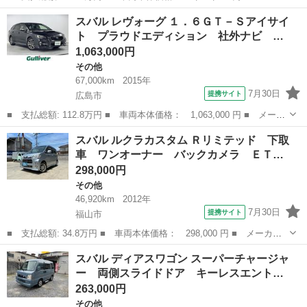
ー名： スバル ■ 車種名： レヴォーグ ■ グレード名： ４ＷＤ
広島
福山市
その他
スバル レヴォーグ １．６ＧＴ－Ｓアイサイ
２．０ＳＴＩスポーツアイサイト 新品タイヤ／保証書／純正 ＳＤ
ト プラウドエディション 社外ナビ …
ナビ／衝...
1,063,000円
その他
67,000km
2015年
7月30日
提携サイト
広島市
■ 支払総額: 112.8万円 ■ 車両本体価格： 1,063,000 円 ■ メーカ
ー名： スバル ■ 車種名： レヴォーグ ■ グレード名： １．６
広島
広島市
その他
スバル ルクラカスタム Ｒリミテッド 下取
ＧＴ－Ｓアイサイト プラウドエディション 社外ナビ フルセグ
車 ワンオーナー バックカメラ ＥＴ…
ＣＤ／Ｄ...
298,000円
その他
46,920km
2012年
7月30日
提携サイト
福山市
■ 支払総額: 34.8万円 ■ 車両本体価格： 298,000 円 ■ メーカー
名： スバル ■ 車種名： ルクラカスタム ■ グレード名： Ｒリ
広島
福山市
その他
スバル ディアスワゴン スーパーチャージャ
ミテッド 下取車 ワンオーナー バックカメラ ＥＴＣ ドラレ
ー 両側スライドドア キーレスエント…
コ 社外クルー...
263,000円
その他