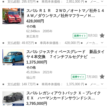
■ 支払総額: 295.9万円 ■ 車両本体価格： 2,851,000 円 ■ メーカ
ー名： スバル ■ 車種名： レヴォーグ ■ グレード名： ＳＴＩ
広島
広島市
その他
スバル Ｒ１ Ｒ ２ＷＤ／オートマ／社外１４
スポーツ ＥＸ 禁煙 ハーマンカードン １２．３インチフル液晶
ＡＷ／ダウンサス／社外マフラー／Ｈ…
メーター...
428,000円
その他
62,848km
2005年
8月3日
提携サイト
東広島市
■ 支払総額: 49.8万円 ■ 車両本体価格： 428,000 円 ■ メーカー
名： スバル ■ 車種名： Ｒ１ ■ グレード名： Ｒ ２ＷＤ／オ
広島
東広島市
その他
スバル ジャスティ ベースグレード 新品タイ
ートマ／社外１４ＡＷ／ダウンサス／社外マフラー／ＨＩＤ／フォグ
ヤ４本交換 ７インチフルセグナビ …
／Ｆスポイラ...
1,375,000円
その他
45,819km
2021年
7月19日
提携サイト
福山市
■ 支払総額: 149.7万円 ■ 車両本体価格： 1,375,000 円 ■ メーカ
ー名： スバル ■ 車種名： ジャスティ ■ グレード名： ベース
広島
福山市
その他
スバル レガシィアウトバック Ｘ－ブレイク
グレード 新品タイヤ４本交換 ７インチフルセグナビ ＣＤ／ＤＶ
ＥＸ ハーマンカードンサウンドシス…
Ｄ Ｂｌ...
3,795,000円