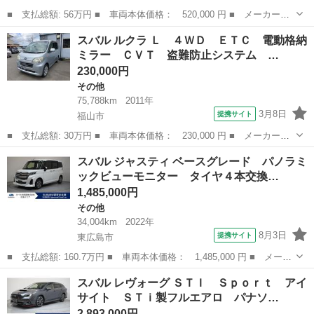
■ 支払総額: 56万円 ■ 車両本体価格： 520,000 円 ■ メーカー
名： スバル ■ 車種名： ディアスワゴン ■ グレード名： スー
広島
東広島市
その他
スバル ルクラ Ｌ ４ＷＤ ＥＴＣ 電動格納
パーチャージャー ２ＷＤ ５速 ＡＣ ＰＳ ＰＷ 社外ナビ ワ
ミラー ＣＶＴ 盗難防止システム …
ンセグＴＶ ＤＶ...
230,000円
その他
75,788km
2011年
3月8日
提携サイト
福山市
■ 支払総額: 30万円 ■ 車両本体価格： 230,000 円 ■ メーカー
名： スバル ■ 車種名： ルクラ ■ グレード名： Ｌ ４ＷＤ
広島
福山市
その他
スバル ジャスティ ベースグレード パノラミ
ＥＴＣ 電動格納ミラー ＣＶＴ 盗難防止システム ＡＢＳ Ｃ
ックビューモニター タイヤ４本交換…
Ｄ 衝突安全ボディ...
1,485,000円
その他
34,004km
2022年
8月3日
提携サイト
東広島市
■ 支払総額: 160.7万円 ■ 車両本体価格： 1,485,000 円 ■ メーカ
ー名： スバル ■ 車種名： ジャスティ ■ グレード名： ベース
広島
東広島市
その他
スバル レヴォーグ ＳＴＩ Ｓｐｏｒｔ アイ
グレード パノラミックビューモニター タイヤ４本交換付 パナソ
サイト ＳＴｉ製フルエアロ パナソ…
ニック７...
2,893,000円