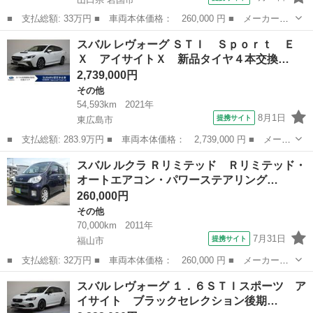
■ 支払総額: 33万円 ■ 車両本体価格： 260,000 円 ■ メーカー
名： スバル ■ 車種名： ルクラカスタム ■ グレード名： Ｒ
山口
岩国市
その他
スバル レヴォーグ ＳＴＩ Ｓｐｏｒｔ Ｅ
スマートキー アルミホイール ＨＩＤ 盗難防止装置 オートエア
Ｘ アイサイトＸ 新品タイヤ４本交換…
コン ＡＢＳ エ...
2,739,000円
その他
54,593km
2021年
8月1日
提携サイト
東広島市
■ 支払総額: 283.9万円 ■ 車両本体価格： 2,739,000 円 ■ メーカ
ー名： スバル ■ 車種名： レヴォーグ ■ グレード名： ＳＴ
広島
東広島市
その他
スバル ルクラ Ｒリミテッド Ｒリミテッド・
Ｉ Ｓｐｏｒｔ ＥＸ アイサイトＸ 新品タイヤ４本交換付 １
オートエアコン・パワーステアリング…
１．６インチ...
260,000円
その他
70,000km
2011年
7月31日
提携サイト
福山市
■ 支払総額: 32万円 ■ 車両本体価格： 260,000 円 ■ メーカー
名： スバル ■ 車種名： ルクラ ■ グレード名： Ｒリミテッ
広島
福山市
その他
スバル レヴォーグ １．６ＳＴＩスポーツ ア
ド Ｒリミテッド・オートエアコン・パワーステアリング・ナビ・ワ
イサイト ブラックセレクション後期…
ンセグＴＶ・ＣＤ・...