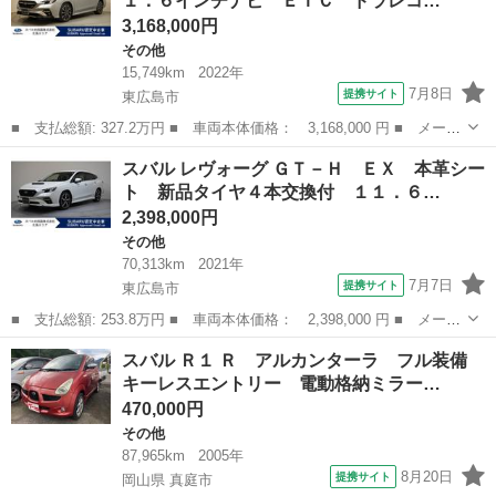
１．６インチナビ ＥＴＣ ドラレコ…
センター...
3,168,000円
その他
15,749km
2022年
7月8日
提携サイト
東広島市
■ 支払総額: 327.2万円 ■ 車両本体価格： 3,168,000 円 ■ メーカ
ー名： スバル ■ 車種名： レヴォーグ ■ グレード名： ＳＴＩ
広島
東広島市
その他
スバル レヴォーグ ＧＴ－Ｈ ＥＸ 本革シー
スポーツ ＥＸ １１．６インチナビ ＥＴＣ ドラレコ １１．６
ト 新品タイヤ４本交換付 １１．６…
インチナ...
2,398,000円
その他
70,313km
2021年
7月7日
提携サイト
東広島市
■ 支払総額: 253.8万円 ■ 車両本体価格： 2,398,000 円 ■ メーカ
ー名： スバル ■ 車種名： レヴォーグ ■ グレード名： ＧＴ－
広島
東広島市
その他
スバル Ｒ１ Ｒ アルカンターラ フル装備
Ｈ ＥＸ 本革シート 新品タイヤ４本交換付 １１．６インチナ
キーレスエントリー 電動格納ミラー…
ビ ＥＴＣ...
470,000円
その他
87,965km
2005年
8月20日
提携サイト
岡山県 真庭市