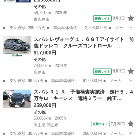
その他
56,721km
2020年
8月3日
提携サイト
東広島市
■ 支払総額: 299.2万円 ■ 車両本体価格： 2,893,000 円 ■ メーカ
ー名： スバル ■ 車種名： レヴォーグ ■ グレード名： ＳＴ
広島
東広島市
その他
スバル レヴォーグ １．６ＧＴアイサイト 前
Ｉ Ｓｐｏｒｔ アイサイト ＳＴｉ製フルエアロ パナソニック製
後ドラレコ クルーズコントロール …
９インチナ...
917,000円
その他
74,000km
2014年
8月3日
提携サイト
広島市
■ 支払総額: 98.8万円 ■ 車両本体価格： 917,000 円 ■ メーカー
名： スバル ■ 車種名： レヴォーグ ■ グレード名： １．６Ｇ
広島
広島市
その他
スバル Ｒ１ Ｒ 予備検査実施済 走行５．４
Ｔアイサイト 前後ドラレコ クルーズコントロール 前席パワーシ
万キロ キーレス 電格ミラー 純正…
ート プッシ...
259,000円
その他
53,688km
2005年
7月20日
提携サイト
岡山県 岡山市
■ 支払総額: 30.9万円 ■ 車両本体価格： 259,000 円 ■ メーカー