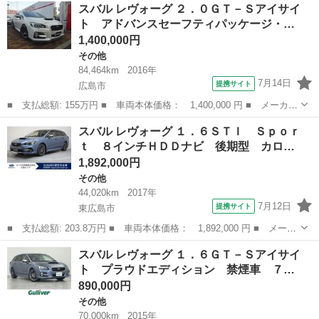
広島
福山市
その他
スバル レヴォーグ ２．０ＧＴ－Ｓアイサイ
パーチャージャー ４ＷＤ／スーパーチャージャー／ナビ／ＴＶ／Ｅ
ト アドバンスセーフティパッケージ・…
ＴＣ／両側ス...
1,400,000円
その他
84,464km
2016年
7月14日
提携サイト
広島市
■ 支払総額: 155万円 ■ 車両本体価格： 1,400,000 円 ■ メーカー
名： スバル ■ 車種名： レヴォーグ ■ グレード名： ２．０Ｇ
広島
広島市
その他
スバル レヴォーグ １．６ＳＴＩ Ｓｐｏｒ
Ｔ－Ｓアイサイト アドバンスセーフティパッケージ・ＭＴモード付
ｔ ８インチＨＤＤナビ 後期型 カロ…
ＡＴ・車高...
1,892,000円
その他
44,020km
2017年
7月12日
提携サイト
東広島市
■ 支払総額: 203.8万円 ■ 車両本体価格： 1,892,000 円 ■ メーカ
ー名： スバル ■ 車種名： レヴォーグ ■ グレード名： １．６
広島
東広島市
その他
スバル レヴォーグ １．６ＧＴ－Ｓアイサイ
ＳＴＩ Ｓｐｏｒｔ ８インチＨＤＤナビ 後期型 カロッツェリア
ト プラウドエディション 禁煙車 ７…
製８イン...
890,000円
その他
70,000km
2015年