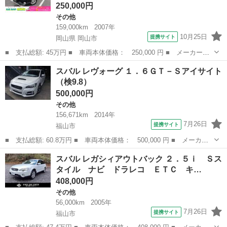
250,000円
その他
159,000km
2007年
10月25日
提携サイト
岡山県 岡山市
■ 支払総額: 45万円 ■ 車両本体価格： 250,000 円 ■ メーカー
名： スバル ■ 車種名： レガシィアウトバック ■ グレード
岡山
岡山市
その他
スバル レヴォーグ １．６ＧＴ－Ｓアイサイト
名： ２．５ｉ Ｓスタイルリミテッド ４ＷＤ 純正１７ＡＷ Ｈ
（検9.8）
ＩＤ ルーフキャリア...
500,000円
その他
156,671km
2014年
7月26日
提携サイト
福山市
■ 支払総額: 60.8万円 ■ 車両本体価格： 500,000 円 ■ メーカー
名： スバル ■ 車種名： レヴォーグ ■ グレード名： １．６Ｇ
広島
福山市
その他
スバル レガシィアウトバック ２．５ｉ Ｓス
Ｔ－Ｓアイサイト ■ 排気量： 1600cc ■ ドア枚数： 5D ■ ミ...
タイル ナビ ドラレコ ＥＴＣ キ…
408,000円
その他
56,000km
2005年
7月26日
提携サイト
福山市