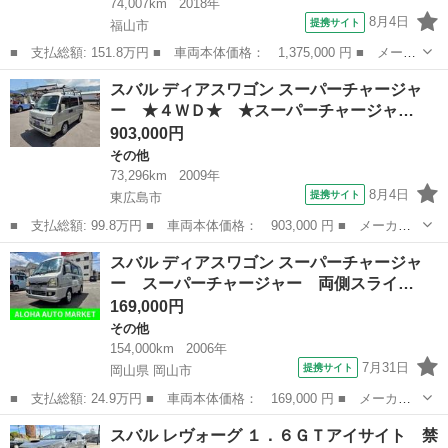
74,007km
2018年
8月4日
提携サイト
福山市
■ 支払総額: 151.8万円 ■ 車両本体価格： 1,375,000 円 ■ メーカ
ー名： スバル ■ 車種名： レヴォーグ ■ グレード名： １．６
広島
福山市
その他
スバル ディアスワゴン スーパーチャージャ
ＧＴ ＥｙｅＳｉｇｈｔ Ｓ－ｓｔｙｌｅ ８インチナビ ＥＴＣ
ー ★４ＷＤ★ ★スーパーチャージャ…
２．０ シ...
903,000円
その他
73,296km
2009年
8月4日
提携サイト
東広島市
■ 支払総額: 99.8万円 ■ 車両本体価格： 903,000 円 ■ メーカー
名： スバル ■ 車種名： ディアスワゴン ■ グレード名： スー
広島
東広島市
その他
スバル ディアスワゴン スーパーチャージャ
パーチャージャー ★４ＷＤ★ ★スーパーチャージャー★ ５速マ
ー スーパーチャージャー 両側スライ…
ニュアル Ｅ...
169,000円
その他
154,000km
2006年
7月31日
提携サイト
岡山県 岡山市
■ 支払総額: 24.9万円 ■ 車両本体価格： 169,000 円 ■ メーカー
名： スバル ■ 車種名： ディアスワゴン ■ グレード名： スー
岡山
岡山市
その他
スバル レヴォーグ １．６ＧＴアイサイト 禁
パーチャージャー スーパーチャージャー 両側スライドドア キー