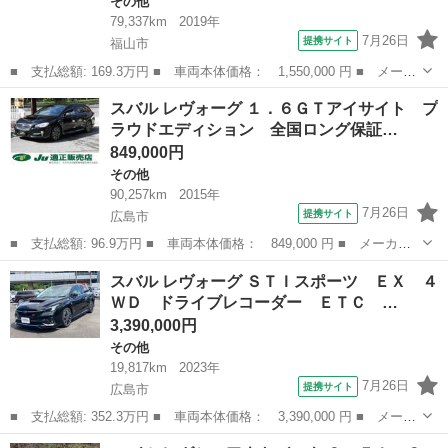
その他
79,337km
2019年
7月26日
提携サイト
福山市
■ 支払総額: 169.3万円 ■ 車両本体価格： 1,550,000 円 ■ メーカ
ー名： スバル ■ 車種名： レヴォーグ ■ グレード名： １．６
広島
福山市
その他
スバル レヴォーグ １．６ＧＴアイサイト プ
ＧＴアイサイト Ｖ－ＳＰＯＲＴ ケンウッド８型ナビ フロント・
ラウドエディション 全国ロング保証…
サイド・...
849,000円
その他
90,257km
2015年
7月26日
提携サイト
広島市
■ 支払総額: 96.9万円 ■ 車両本体価格： 849,000 円 ■ メーカー
名： スバル ■ 車種名： レヴォーグ ■ グレード名： １．６Ｇ
広島
広島市
その他
スバル レヴォーグ ＳＴＩスポーツ ＥＸ ４
Ｔアイサイト プラウドエディション 全国ロング保証付 特別限定
ＷＤ ドライブレコーダー ＥＴＣ …
車 衝突被害...
3,390,000円
その他
19,817km
2023年
7月26日
提携サイト
広島市
■ 支払総額: 352.3万円 ■ 車両本体価格： 3,390,000 円 ■ メーカ
ー名： スバル ■ 車種名： レヴォーグ ■ グレード名： ＳＴＩ
広島
広島市
その他