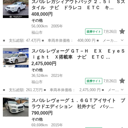
スバル レガシィアウトバック ２．５ｉ Ｓス
スポーツ ＥＸ ４ＷＤ ドライブレコーダー ＥＴＣ バックカメ
タイル ナビ ドラレコ ＥＴＣ キ…
ラ サイ...
408,000円
その他
56,000km
2005年
7月26日
提携サイト
福山市
■ 支払総額: 47.4万円 ■ 車両本体価格： 408,000 円 ■ メーカー
名： スバル ■ 車種名： レガシィアウトバック ■ グレード
広島
福山市
その他
スバル レヴォーグ ＧＴ－Ｈ ＥＸ ＥｙｅＳ
名： ２．５ｉ Ｓスタイル ナビ ドラレコ ＥＴＣ キーレスエ
ｉｇｈｔ Ｘ搭載車 ナビ ＥＴＣ …
ントリー フロン...
2,475,000円
その他
36,524km
2021年
7月26日
提携サイト
福山市
■ 支払総額: 261.2万円 ■ 車両本体価格： 2,475,000 円 ■ メーカ
ー名： スバル ■ 車種名： レヴォーグ ■ グレード名： ＧＴ－
広島
福山市
その他
スバル レヴォーグ １．６ＧＴアイサイト プ
Ｈ ＥＸ ＥｙｅＳｉｇｈｔ Ｘ搭載車 ナビ ＥＴＣ ■ 排気
ラウドエディション 社外ナビ バッ…
量： 18...
790,000円
その他
69,698km
2015年