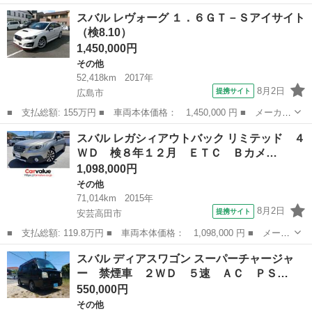
名： スバル ■ 車種名： Ｒ１ ■ グレード名： Ｒ 予備検査実
岡山
岡山市
その他
スバル レヴォーグ １．６ＧＴ－Ｓアイサイト
施済 走行５．４万キロ キーレス 電格ミラー 純正アルミ 純
（検8.10）
正アルミ ■...
1,450,000円
その他
52,418km
2017年
8月2日
提携サイト
広島市
■ 支払総額: 155万円 ■ 車両本体価格： 1,450,000 円 ■ メーカー
名： スバル ■ 車種名： レヴォーグ ■ グレード名： １．６Ｇ
広島
広島市
その他
スバル レガシィアウトバック リミテッド ４
Ｔ－Ｓアイサイト ■ 排気量： 1600cc ■ ドア枚数： 5D ■ ...
ＷＤ 検８年１２月 ＥＴＣ Ｂカメ…
1,098,000円
その他
71,014km
2015年
8月2日
提携サイト
安芸高田市
■ 支払総額: 119.8万円 ■ 車両本体価格： 1,098,000 円 ■ メーカ
ー名： スバル ■ 車種名： レガシィアウトバック ■ グレード
広島
安芸高田市
その他
スバル ディアスワゴン スーパーチャージャ
名： リミテッド ４ＷＤ 検８年１２月 ＥＴＣ Ｂカメラ ナビ
ー 禁煙車 ２ＷＤ ５速 ＡＣ ＰＳ…
ＴＶ アイ...
550,000円
その他