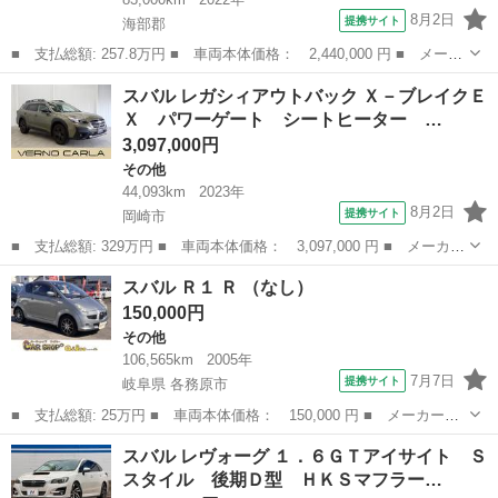
8月2日
提携サイト
海部郡
■ 支払総額: 257.8万円 ■ 車両本体価格： 2,440,000 円 ■ メーカ
ー名： スバル ■ 車種名： レガシィアウトバック ■ グレード
愛知
海部郡
その他
スバル レガシィアウトバック Ｘ－ブレイクＥ
名： リミテッドＥＸ アイサイトＸ ワンオーナー 純正ナビＴ
Ｘ パワーゲート シートヒーター …
Ｖ Ｆ／Ｓ／...
3,097,000円
その他
44,093km
2023年
8月2日
提携サイト
岡崎市
■ 支払総額: 329万円 ■ 車両本体価格： 3,097,000 円 ■ メーカー
名： スバル ■ 車種名： レガシィアウトバック ■ グレード
愛知
岡崎市
その他
スバル Ｒ１ Ｒ （なし）
名： Ｘ－ブレイクＥＸ パワーゲート シートヒーター アイサイ
150,000円
ト 障害物セン...
その他
106,565km
2005年
7月7日
提携サイト
岐阜県 各務原市
■ 支払総額: 25万円 ■ 車両本体価格： 150,000 円 ■ メーカー
名： スバル ■ 車種名： Ｒ１ ■ グレード名： Ｒ ■ 排気
岐阜
各務原市
その他
スバル レヴォーグ １．６ＧＴアイサイト Ｓ
量： 660cc ■ ドア枚数： 3D ■ ミッション： CVT ■ 店舗PR
スタイル 後期Ｄ型 ＨＫＳマフラー…
文...