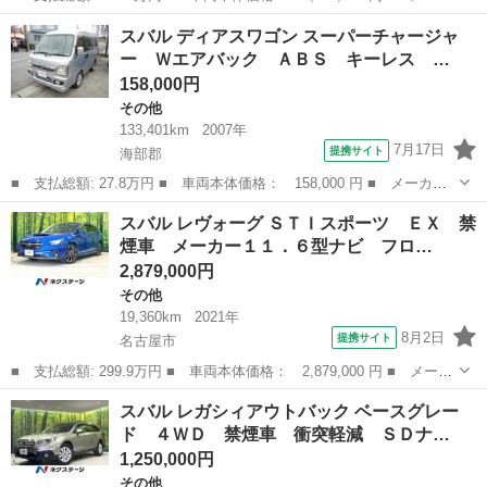
ー名： スバル ■ 車種名： レヴォーグ ■ グレード名： ＳＴＩ
愛知
名古屋市
その他
スバル ディアスワゴン スーパーチャージャ
スポーツ 禁煙車 純正９型ナビ サイド＆バックカメラ レザーシ
ー Ｗエアバック ＡＢＳ キーレス …
ート 衝...
158,000円
その他
133,401km
2007年
7月17日
提携サイト
海部郡
■ 支払総額: 27.8万円 ■ 車両本体価格： 158,000 円 ■ メーカー
名： スバル ■ 車種名： ディアスワゴン ■ グレード名： スー
愛知
海部郡
その他
スバル レヴォーグ ＳＴＩスポーツ ＥＸ 禁
パーチャージャー Ｗエアバック ＡＢＳ キーレス 社外メモリー
煙車 メーカー１１．６型ナビ フロ…
ナビ ワンゼ...
2,879,000円
その他
19,360km
2021年
8月2日
提携サイト
名古屋市
■ 支払総額: 299.9万円 ■ 車両本体価格： 2,879,000 円 ■ メーカ
ー名： スバル ■ 車種名： レヴォーグ ■ グレード名： ＳＴＩ
愛知
名古屋市
その他
スバル レガシィアウトバック ベースグレー
スポーツ ＥＸ 禁煙車 メーカー１１．６型ナビ フロント・サイ
ド ４ＷＤ 禁煙車 衝突軽減 ＳＤナ…
ド・バッ...
1,250,000円
その他