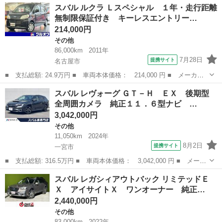
愛知
安城市
その他
スバル ルクラ Ｌスペシャル １年・走行距離
Ｔ－Ｓアイサイト ４ＷＤ ワンオーナー 車検２年付き ナビ Ｔ
無制限保証付き キーレスエントリー…
Ｖ Ｂカメラ...
214,000円
その他
86,000km
2011年
7月28日
提携サイト
名古屋市
■ 支払総額: 24.9万円 ■ 車両本体価格： 214,000 円 ■ メーカー
名： スバル ■ 車種名： ルクラ ■ グレード名： Ｌスペシャ
愛知
名古屋市
その他
スバル レヴォーグ ＧＴ－Ｈ ＥＸ 後期型
ル １年・走行距離無制限保証付き キーレスエントリー パワーウ
全周囲カメラ 純正１１．６型ナビ …
インドウ ＣＤ...
3,042,000円
その他
11,050km
2024年
8月2日
提携サイト
一宮市
■ 支払総額: 316.5万円 ■ 車両本体価格： 3,042,000 円 ■ メーカ
ー名： スバル ■ 車種名： レヴォーグ ■ グレード名： ＧＴ－
愛知
一宮市
その他
スバル レガシィアウトバック リミテッドＥ
Ｈ ＥＸ 後期型 全周囲カメラ 純正１１．６型ナビ ドライブレ
Ｘ アイサイトＸ ワンオーナー 純正…
コーダー...
2,440,000円
その他
83,000km
2022年