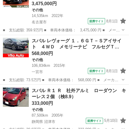
3,475,000円
その他
14,535km
2022年
8月1日
提携サイト
名古屋市
■ 支払総額: 359.9万円 ■ 車両本体価格： 3,475,000 円 ■ メーカ
ー名： スバル ■ 車種名： レガシィアウトバック ■ グレード
愛知
名古屋市
その他
スバル レヴォーグ １．６ＧＴ－Ｓアイサイ
名： Ｘ－ブレイクＥＸ 純正１１．５型ナビ 全周囲カメラ 衝突
ト ４ＷＤ メモリーナビ フルセグＴ…
被害軽減シ...
568,000円
その他
106,834km
2015年
8月1日
提携サイト
一宮市
■ 支払総額: 73.5万円 ■ 車両本体価格： 568,000 円 ■ メーカー
名： スバル ■ 車種名： レヴォーグ ■ グレード名： １．６Ｇ
愛知
一宮市
その他
スバル Ｒ１ Ｒ 社外アルミ ローダウン キ
Ｔ－Ｓアイサイト ４ＷＤ メモリーナビ フルセグＴＶ リアカメ
ーレス２個 （検8.9）
ラ スマート...
333,000円
その他
87,500km
2005年
5月10日
提携サイト
静岡県 沼津市