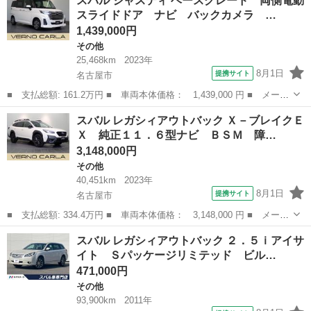
スバル ジャスティ ベースグレード 両側電動
パーチャージャー 社外ステアリング キーレス スタッドレスタイ
スライドドア ナビ バックカメラ …
ヤアルミ付き...
1,439,000円
その他
25,468km
2023年
8月1日
提携サイト
名古屋市
■ 支払総額: 161.2万円 ■ 車両本体価格： 1,439,000 円 ■ メーカ
ー名： スバル ■ 車種名： ジャスティ ■ グレード名： ベース
愛知
名古屋市
その他
スバル レガシィアウトバック Ｘ－ブレイクＥ
グレード 両側電動スライドドア ナビ バックカメラ スマートア
Ｘ 純正１１．６型ナビ ＢＳＭ 障…
シスト ...
3,148,000円
その他
40,451km
2023年
8月1日
提携サイト
名古屋市
■ 支払総額: 334.4万円 ■ 車両本体価格： 3,148,000 円 ■ メーカ
ー名： スバル ■ 車種名： レガシィアウトバック ■ グレード
愛知
名古屋市
その他
スバル レガシィアウトバック ２．５ｉアイサ
名： Ｘ－ブレイクＥＸ 純正１１．６型ナビ ＢＳＭ 障害物セン
イト Ｓパッケージリミテッド ビル…
サー 全...
471,000円
その他
93,900km
2011年