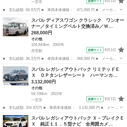
8月1日
提携サイト
一宮市
■ 支払総額: 66.9万円 ■ 車両本体価格： 471,000 円 ■ メーカー
名： スバル ■ 車種名： レガシィアウトバック ■ グレード
愛知
一宮市
その他
スバル ディアスワゴン クラシック ワンオー
名： ２．５ｉアイサイト Ｓパッケージリミテッド ビルシュタイ
ナー／タイミングベルト交換済み／Ｗ…
ンサス 純正ナビ...
268,000円
その他
104,843km
2002年
8月1日
提携サイト
丹羽郡
■ 支払総額: 36.3万円 ■ 車両本体価格： 268,000 円 ■ メーカー
名： スバル ■ 車種名： ディアスワゴン ■ グレード名： クラ
愛知
丹羽郡
その他
スバル レガシィアウトバック リミテッドＥ
シック ワンオーナー／タイミングベルト交換済み／Ｗエアバッグ／
Ｘ ＯＰタンレザーシート ハーマンカ…
ＡＢＳ／オー...
3,132,000円
その他
59,700km
2022年
8月1日
提携サイト
一宮市
■ 支払総額: 324.9万円 ■ 車両本体価格： 3,132,000 円 ■ メーカ
ー名： スバル ■ 車種名： レガシィアウトバック ■ グレード
愛知
一宮市
その他
スバル レガシィアウトバック Ｘ－ブレイクＥ
名： リミテッドＥＸ ＯＰタンレザーシート ハーマンカードンサ
Ｘ 純正１１．５型ナビ 全周囲カメ…
ウンド 純...