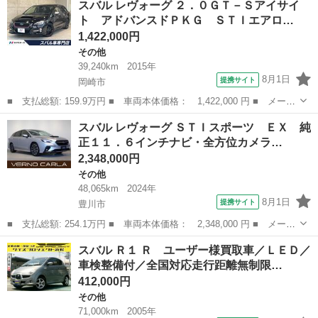
スバル レヴォーグ ２．０ＧＴ－Ｓアイサイ
名： リミテッド レンタカー歴 カロッツェリアナビ フルセグＴ
ト アドバンスドＰＫＧ ＳＴＩエアロ…
Ｖ 車線逸...
1,422,000円
その他
39,240km
2015年
8月1日
提携サイト
岡崎市
■ 支払総額: 159.9万円 ■ 車両本体価格： 1,422,000 円 ■ メーカ
ー名： スバル ■ 車種名： レヴォーグ ■ グレード名： ２．０
愛知
岡崎市
その他
スバル レヴォーグ ＳＴＩスポーツ ＥＸ 純
ＧＴ－Ｓアイサイト アドバンスドＰＫＧ ＳＴＩエアロ 黒革シー
正１１．６インチナビ・全方位カメラ…
ト パナ...
2,348,000円
その他
48,065km
2024年
8月1日
提携サイト
豊川市
■ 支払総額: 254.1万円 ■ 車両本体価格： 2,348,000 円 ■ メーカ
ー名： スバル ■ 車種名： レヴォーグ ■ グレード名： ＳＴＩ
愛知
豊川市
その他
スバル Ｒ１ Ｒ ユーザー様買取車／ＬＥＤ／
スポーツ ＥＸ 純正１１．６インチナビ・全方位カメラ・パワーゲ
車検整備付／全国対応走行距離無制限…
ート・ハ...
412,000円
その他
71,000km
2005年