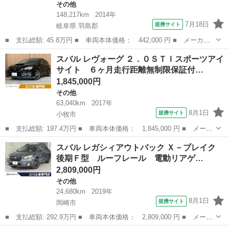
その他
148,217km
2014年
7月18日
提携サイト
岐阜県 羽島郡
■ 支払総額: 45.8万円 ■ 車両本体価格： 442,000 円 ■ メーカー
名： スバル ■ 車種名： レヴォーグ ■ グレード名： １．６Ｇ
岐阜
羽島郡
その他
スバル レヴォーグ ２．０ＳＴＩスポーツアイ
Ｔ－Ｓアイサイト ４ＷＤ ナビＴＶ ＬＥＤ バックカメラ 電動
サイト ６ヶ月走行距離無制限保証付…
シート 衝突...
1,845,000円
その他
63,040km
2017年
8月1日
提携サイト
小牧市
■ 支払総額: 197.4万円 ■ 車両本体価格： 1,845,000 円 ■ メーカ
ー名： スバル ■ 車種名： レヴォーグ ■ グレード名： ２．０
愛知
小牧市
その他
スバル レガシィアウトバック Ｘ－ブレイク
ＳＴＩスポーツアイサイト ６ヶ月走行距離無制限保証付 サンルー
後期Ｆ型 ルーフレール 電動リアゲ…
フ 後期...
2,809,000円
その他
24,680km
2019年
8月1日
提携サイト
岡崎市
■ 支払総額: 292.9万円 ■ 車両本体価格： 2,809,000 円 ■ メーカ
ー名： スバル ■ 車種名： レガシィアウトバック ■ グレード