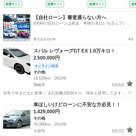
ートヒーター シー
シートヒーター シ
ー
提携サイト
提携サイト
提携サイト
提
トエアコン ステア
ートポジションメモ
レ
リングヒーター 前
リ ＢＩＬＳＴＥＩ
イ
【自社ローン】審査通らない方へ
席パワーシート パ
Ｎダンパー シート
ー
IDOMの自社ローンは税金・車検の支払いも含んでいる
ワーゲート ＬＥ
ポジションメモリ
（
ので毎月の支払額は一定
Ｄライト スマート
ＬＥＤヘッドライ
キー 純正ＡＷ バ
ト 純正１８インチ
Ad
株式会社IDOM
ックカメラ （車検
アルミホイール
整備付）
（検9.8）
スバル レヴォーグGT EX 1.8万キロ！
2,500,000円
オンライン決済
その他
18,530km
2023年
岡崎市
8月4日
令和５年まだまだ新車！ 走行距離18530キロ 現在も使用してますの
で気持ち伸びるかもしれません 車検令和10年7月 代理のため気になる
愛知
岡崎市
その他
車ほしいけどローンに不安な方必見！！
方お問い合わせください
1,429,000円
その他
76,000km
2014年
大府市
8月2日