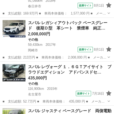
91,090km
2018年
8月1日
提携サイト
春日井市
■ 支払総額: 169.9万円 ■ 車両本体価格： 1,577,000 円 ■ メーカ
ー名： スバル ■ 車種名： レヴォーグ ■ グレード名： ２．０
愛知
春日井市
その他
スバル レガシィアウトバック ベースグレー
ＳＴＩスポーツアイサイト 禁煙車 ＳＴＩスタイルパッケージ 純
ド 後期Ｄ型 革シート 禁煙車 純正…
正Ｐａｎ...
2,008,000円
その他
59,430km
2017年
8月1日
提携サイト
岡崎市
■ 支払総額: 213万円 ■ 車両本体価格： 2,008,000 円 ■ メーカー
名： スバル ■ 車種名： レガシィアウトバック ■ グレード
愛知
岡崎市
その他
スバル レヴォーグ １．６ＧＴアイサイト プ
名： ベースグレード 後期Ｄ型 革シート 禁煙車 純正８型ＳＤ
ラウドエディション アドバンスドセ…
ナビ フロント...
435,000円
その他
116,900km
2015年
7月16日
提携サイト
名古屋市
■ 支払総額: 52.7万円 ■ 車両本体価格： 435,000 円 ■ メーカー
名： スバル ■ 車種名： レヴォーグ ■ グレード名： １．６Ｇ
愛知
名古屋市
その他
スバル ジャスティ ベースグレード 両側電動
Ｔアイサイト プラウドエディション アドバンスドセイフテイＰＫ