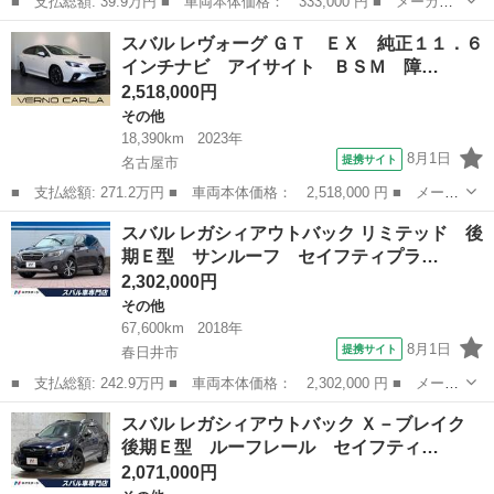
■ 支払総額: 39.9万円 ■ 車両本体価格： 333,000 円 ■ メーカー
名： スバル ■ 車種名： Ｒ１ ■ グレード名： Ｒ 社外アル
静岡
沼津市
その他
スバル レヴォーグ ＧＴ ＥＸ 純正１１．６
ミ ローダウン キーレス２個 ■ 排気量： 660cc ■ ドア枚数：
インチナビ アイサイト ＢＳＭ 障…
3D...
2,518,000円
その他
18,390km
2023年
8月1日
提携サイト
名古屋市
■ 支払総額: 271.2万円 ■ 車両本体価格： 2,518,000 円 ■ メーカ
ー名： スバル ■ 車種名： レヴォーグ ■ グレード名： ＧＴ
愛知
名古屋市
その他
スバル レガシィアウトバック リミテッド 後
ＥＸ 純正１１．６インチナビ アイサイト ＢＳＭ 障害物センサ
期Ｅ型 サンルーフ セイフティプラ…
ー 前席...
2,302,000円
その他
67,600km
2018年
8月1日
提携サイト
春日井市
■ 支払総額: 242.9万円 ■ 車両本体価格： 2,302,000 円 ■ メーカ
ー名： スバル ■ 車種名： レガシィアウトバック ■ グレード
愛知
春日井市
その他
スバル レガシィアウトバック Ｘ－ブレイク
名： リミテッド 後期Ｅ型 サンルーフ セイフティプラス 純正
後期Ｅ型 ルーフレール セイフティ…
ナビ バッ...
2,071,000円