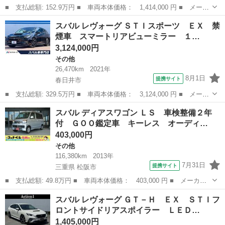
■ 支払総額: 152.9万円 ■ 車両本体価格： 1,414,000 円 ■ メーカ
ー名： スバル ■ 車種名： レヴォーグ ■ グレード名： １．６
愛知
春日井市
その他
スバル レヴォーグ ＳＴＩスポーツ ＥＸ 禁
ＧＴ－Ｓアイサイト アドバンテージライン 禁煙車 後期Ｆ型 ス
煙車 スマートリアビューミラー １…
マ―トリ...
3,124,000円
その他
26,470km
2021年
8月1日
提携サイト
春日井市
■ 支払総額: 329.5万円 ■ 車両本体価格： 3,124,000 円 ■ メーカ
ー名： スバル ■ 車種名： レヴォーグ ■ グレード名： ＳＴＩ
愛知
春日井市
その他
スバル ディアスワゴン ＬＳ 車検整備２年
スポーツ ＥＸ 禁煙車 スマートリアビューミラー １１．６イン
付 ＧＯＯ鑑定車 キーレス オーディ…
チナビ ...
403,000円
その他
116,380km
2013年
7月31日
提携サイト
三重県 松阪市
■ 支払総額: 49.8万円 ■ 車両本体価格： 403,000 円 ■ メーカー
名： スバル ■ 車種名： ディアスワゴン ■ グレード名： Ｌ
三重
松阪市
その他
スバル レヴォーグ ＧＴ－Ｈ ＥＸ ＳＴＩフ
Ｓ 車検整備２年付 ＧＯＯ鑑定車 キーレス オーディオＣＤ ラ
ロントサイドリアスポイラー ＬＥＤ…
ジオ 電動格納...
1,405,000円