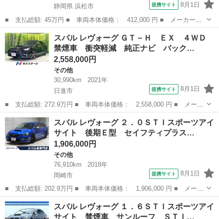
8月1日
提携サイト
静岡県 浜松市
■ 支払総額: 45万円 ■ 車両本体価格： 412,000 円 ■ メーカー
名： スバル ■ 車種名： Ｒ１ ■ グレード名： Ｒ ユーザー様
静岡
浜松市
その他
スバル レヴォーグ ＧＴ－Ｈ ＥＸ ４ＷＤ
買取車／ＬＥＤ／車検整備付／全国対応走行距離無制限１年保証付／
禁煙車 衝突軽減 純正ナビ バック…
エアコン保証 ■...
2,558,000円
その他
30,990km
2021年
8月1日
提携サイト
日進市
■ 支払総額: 272.9万円 ■ 車両本体価格： 2,558,000 円 ■ メーカ
ー名： スバル ■ 車種名： レヴォーグ ■ グレード名： ＧＴ－
愛知
日進市
その他
スバル レヴォーグ ２．０ＳＴＩスポーツアイ
Ｈ ＥＸ ４ＷＤ 禁煙車 衝突軽減 純正ナビ バックカメラ Ｂ
サイト 後期Ｅ型 セイフティプラス…
ｌｕｅｔ...
1,906,000円
その他
76,910km
2018年
8月1日
提携サイト
岡崎市
■ 支払総額: 202.9万円 ■ 車両本体価格： 1,906,000 円 ■ メーカ
ー名： スバル ■ 車種名： レヴォーグ ■ グレード名： ２．０
愛知
岡崎市
その他
スバル レヴォーグ １．６ＳＴＩスポーツアイ
ＳＴＩスポーツアイサイト 後期Ｅ型 セイフティプラス ＳＴＩエ
サイト 禁煙車 サンルーフ ＳＴＩ…
アロ 禁...