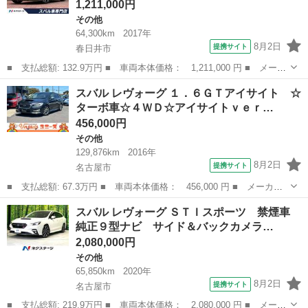
1,211,000円
その他
64,300km
2017年
8月2日
提携サイト
春日井市
■ 支払総額: 132.9万円 ■ 車両本体価格： 1,211,000 円 ■ メーカ
ー名： スバル ■ 車種名： レヴォーグ ■ グレード名： １．６
愛知
春日井市
その他
スバル レヴォーグ １．６ＧＴアイサイト ☆
ＧＴアイサイト Ｓスタイル 後期Ｄ型 ＨＫＳマフラー ＳＴＩエ
ターボ車☆４ＷＤ☆アイサイトｖｅｒ…
アロ Ｂ...
456,000円
その他
129,876km
2016年
8月2日
提携サイト
名古屋市
■ 支払総額: 67.3万円 ■ 車両本体価格： 456,000 円 ■ メーカー
名： スバル ■ 車種名： レヴォーグ ■ グレード名： １．６Ｇ
愛知
名古屋市
その他
スバル レヴォーグ ＳＴＩスポーツ 禁煙車
Ｔアイサイト ☆ターボ車☆４ＷＤ☆アイサイトｖｅｒ３☆ナビ☆バ
純正９型ナビ サイド＆バックカメラ…
ックカメラ☆...
2,080,000円
その他
65,850km
2020年
8月2日
提携サイト
名古屋市
■ 支払総額: 219.9万円 ■ 車両本体価格： 2,080,000 円 ■ メーカ