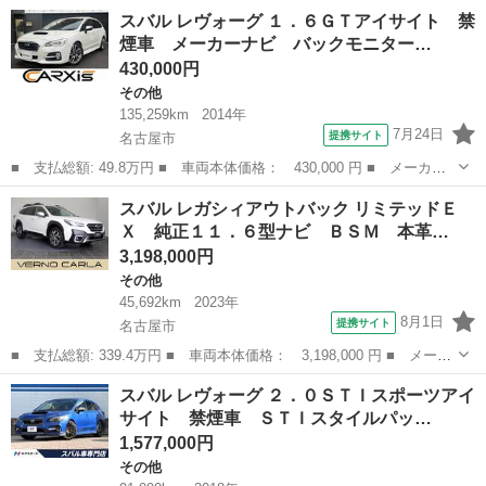
ー名： スバル ■ 車種名： レガシィアウトバック ■ グレード
愛知
春日井市
その他
スバル レヴォーグ １．６ＧＴアイサイト 禁
名： リミテッドＥＸ 禁煙車 Ｃ型 パワーバックドア ブラウン
煙車 メーカーナビ バックモニター…
レザーシー...
430,000円
その他
135,259km
2014年
7月24日
提携サイト
名古屋市
■ 支払総額: 49.8万円 ■ 車両本体価格： 430,000 円 ■ メーカー
名： スバル ■ 車種名： レヴォーグ ■ グレード名： １．６Ｇ
愛知
名古屋市
その他
スバル レガシィアウトバック リミテッドＥ
Ｔアイサイト 禁煙車 メーカーナビ バックモニター フルセグ
Ｘ 純正１１．６型ナビ ＢＳＭ 本革…
ＬＥＤヘッド...
3,198,000円
その他
45,692km
2023年
8月1日
提携サイト
名古屋市
■ 支払総額: 339.4万円 ■ 車両本体価格： 3,198,000 円 ■ メーカ
ー名： スバル ■ 車種名： レガシィアウトバック ■ グレード
愛知
名古屋市
その他
スバル レヴォーグ ２．０ＳＴＩスポーツアイ
名： リミテッドＥＸ 純正１１．６型ナビ ＢＳＭ 本革シート
サイト 禁煙車 ＳＴＩスタイルパッ…
障害物セン...
1,577,000円
その他