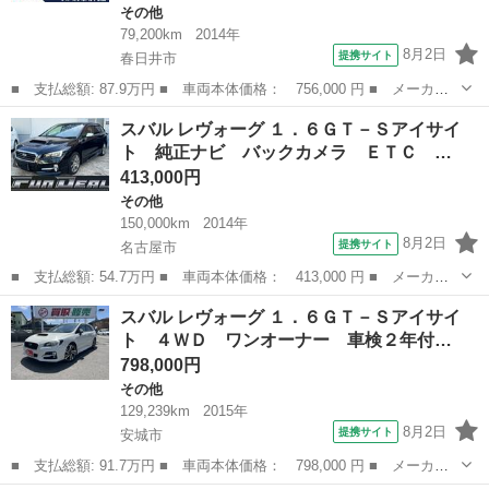
その他
79,200km
2014年
8月2日
提携サイト
春日井市
■ 支払総額: 87.9万円 ■ 車両本体価格： 756,000 円 ■ メーカー
名： スバル ■ 車種名： レヴォーグ ■ グレード名： １．６Ｇ
愛知
春日井市
その他
スバル レヴォーグ １．６ＧＴ－Ｓアイサイ
Ｔ－Ｓアイサイト 禁煙車 黒革シート 純正ビルトインナビ ＥＴ
ト 純正ナビ バックカメラ ＥＴＣ …
Ｃ バックカ...
413,000円
その他
150,000km
2014年
8月2日
提携サイト
名古屋市
■ 支払総額: 54.7万円 ■ 車両本体価格： 413,000 円 ■ メーカー
名： スバル ■ 車種名： レヴォーグ ■ グレード名： １．６Ｇ
愛知
名古屋市
その他
スバル レヴォーグ １．６ＧＴ－Ｓアイサイ
Ｔ－Ｓアイサイト 純正ナビ バックカメラ ＥＴＣ フルセグ プ
ト ４ＷＤ ワンオーナー 車検２年付…
ッシュスター...
798,000円
その他
129,239km
2015年
8月2日
提携サイト
安城市
■ 支払総額: 91.7万円 ■ 車両本体価格： 798,000 円 ■ メーカー
名： スバル ■ 車種名： レヴォーグ ■ グレード名： １．６Ｇ