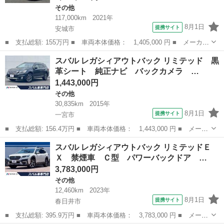
その他
117,000km
2021年
8月1日
提携サイト
安城市
■ 支払総額: 155万円 ■ 車両本体価格： 1,405,000 円 ■ メーカー
名： スバル ■ 車種名： レヴォーグ ■ グレード名： ＧＴ－
愛知
安城市
その他
スバル レガシィアウトバック リミテッド 黒
Ｈ ＥＸ ＳＴＩフロントサイドリアスポイラー ＬＥＤライナー
革シート 純正ナビ バックカメラ …
純正１１．６...
1,443,000円
その他
30,835km
2015年
8月1日
提携サイト
一宮市
■ 支払総額: 156.4万円 ■ 車両本体価格： 1,443,000 円 ■ メーカ
ー名： スバル ■ 車種名： レガシィアウトバック ■ グレード
愛知
一宮市
その他
スバル レガシィアウトバック リミテッドＥ
名： リミテッド 黒革シート 純正ナビ バックカメラ ドライブ
Ｘ 禁煙車 Ｃ型 パワーバックドア …
レコーダー...
3,783,000円
その他
12,460km
2023年
8月1日
提携サイト
春日井市
■ 支払総額: 395.9万円 ■ 車両本体価格： 3,783,000 円 ■ メーカ