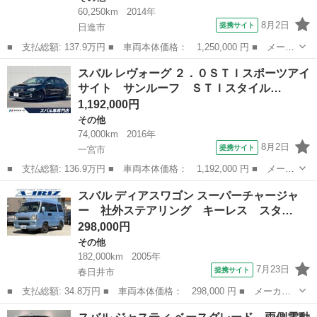
60,250km
2014年
8月2日
提携サイト
日進市
■ 支払総額: 137.9万円 ■ 車両本体価格： 1,250,000 円 ■ メーカ
ー名： スバル ■ 車種名： レガシィアウトバック ■ グレード
愛知
日進市
その他
スバル レヴォーグ ２．０ＳＴＩスポーツアイ
名： ベースグレード ４ＷＤ 禁煙車 衝突軽減 ＳＤナビ バッ
サイト サンルーフ ＳＴＩスタイル…
クカメラ ...
1,192,000円
その他
74,000km
2016年
8月2日
提携サイト
一宮市
■ 支払総額: 136.9万円 ■ 車両本体価格： 1,192,000 円 ■ メーカ
ー名： スバル ■ 車種名： レヴォーグ ■ グレード名： ２．０
愛知
一宮市
その他
スバル ディアスワゴン スーパーチャージャ
ＳＴＩスポーツアイサイト サンルーフ ＳＴＩスタイルＰＫＧ Ｌ
ー 社外ステアリング キーレス スタ…
ＥＤライ...
298,000円
その他
182,000km
2005年
7月23日
提携サイト
春日井市
■ 支払総額: 34.8万円 ■ 車両本体価格： 298,000 円 ■ メーカー
名： スバル ■ 車種名： ディアスワゴン ■ グレード名： スー
愛知
春日井市
その他