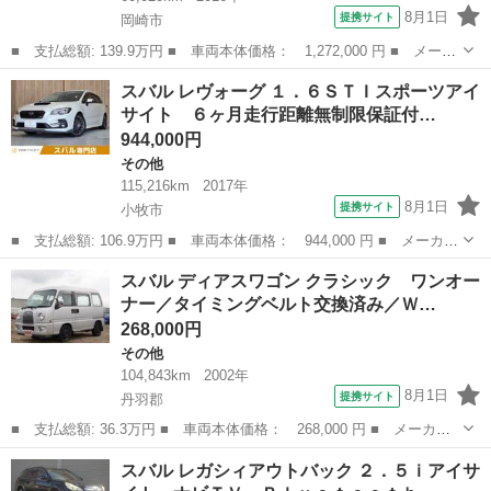
8月1日
提携サイト
岡崎市
■ 支払総額: 139.9万円 ■ 車両本体価格： 1,272,000 円 ■ メーカ
ー名： スバル ■ 車種名： レガシィアウトバック ■ グレード
愛知
岡崎市
その他
スバル レヴォーグ １．６ＳＴＩスポーツアイ
名： ベースグレード ルーフレール 禁煙車 純正８型ＳＤナビ
サイト ６ヶ月走行距離無制限保証付…
バックカメ...
944,000円
その他
115,216km
2017年
8月1日
提携サイト
小牧市
■ 支払総額: 106.9万円 ■ 車両本体価格： 944,000 円 ■ メーカー
名： スバル ■ 車種名： レヴォーグ ■ グレード名： １．６Ｓ
愛知
小牧市
その他
スバル ディアスワゴン クラシック ワンオー
ＴＩスポーツアイサイト ６ヶ月走行距離無制限保証付 ４ＷＤ 後
ナー／タイミングベルト交換済み／Ｗ…
期Ｄ型 Ｓ...
268,000円
その他
104,843km
2002年
8月1日
提携サイト
丹羽郡
■ 支払総額: 36.3万円 ■ 車両本体価格： 268,000 円 ■ メーカー
名： スバル ■ 車種名： ディアスワゴン ■ グレード名： クラ
愛知
丹羽郡
その他
スバル レガシィアウトバック ２．５ｉアイサ
シック ワンオーナー／タイミングベルト交換済み／Ｗエアバッグ／