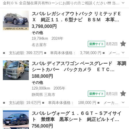
金利０％ 全店舗在庫共有❗️❗️ローンにお困りの方ご相談ください❗️❗️❗️ 当店
の自社ローンは 👉審査通過率95％❗️ さらに… 👉総額150万円までのお
愛知
大府市
その他
ローン
スバル レガシィアウトバック リミテッドＥ
車なら【頭金0円OK】✨ 「今は無理かも…」と...
Ｘ 純正１１．６型ナビ ＢＳＭ 本革…
3,798,000円
その他
19,794km
2024年
8月2日
提携サイト
名古屋市
■ 支払総額: 399.3万円 ■ 車両本体価格： 3,798,000 円 ■ メーカ
ー名： スバル ■ 車種名： レガシィアウトバック ■ グレード
愛知
名古屋市
その他
スバル ディアスワゴン ベースグレード 革調
名： リミテッドＥＸ 純正１１．６型ナビ ＢＳＭ 本革シート
シートカバー バックカメラ ＥＴＣ…
障害物セン...
188,000円
その他
129,000km
2005年
8月1日
提携サイト
静岡県 三島市
■ 支払総額: 19.6万円 ■ 車両本体価格： 188,000 円 ■ メーカー
名： スバル ■ 車種名： ディアスワゴン ■ グレード名： ベー
静岡
三島市
その他
スバル レヴォーグ １．６ＧＴ－Ｓアイサイ
スグレード 革調シートカバー バックカメラ ＥＴＣ ■ 排気
ト 禁煙車 黒革シート 純正ビルトイ…
量： 660c...
756,000円