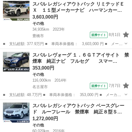
愛知
岡崎市
その他
スバル レガシィアウトバック リミテッドＥ
名： Ｘ－ブレイク 後期Ｆ型 ルーフレール 電動リアゲート 禁
Ｘ １１型メーカーナビ ハーマンカー…
煙車 純正...
3,603,000円
その他
34,935km
2023年
8月1日
提携サイト
豊橋市
■ 支払総額: 377.9万円 ■ 車両本体価格： 3,603,000 円 ■ メーカ
ー名： スバル ■ 車種名： レガシィアウトバック ■ グレード
愛知
豊橋市
その他
スバル レヴォーグ １．６ＧＴアイサイト 禁
名： リミテッドＥＸ １１型メーカーナビ ハーマンカードン フ
煙車 純正ナビ フルセグ スマー…
ロント・サ...
353,000円
その他
116,000km
2014年
7月7日
提携サイト
名古屋市
■ 支払総額: 48.7万円 ■ 車両本体価格： 353,000 円 ■ メーカー
名： スバル ■ 車種名： レヴォーグ ■ グレード名： １．６Ｇ
愛知
名古屋市
その他
スバル レガシィアウトバック ベースグレー
Ｔアイサイト 禁煙車 純正ナビ フルセグ スマートキー パド
ド ルーフレール 禁煙車 純正８型Ｓ…
ルシフト Ｅ...
1,272,000円
その他
60,020km
2016年