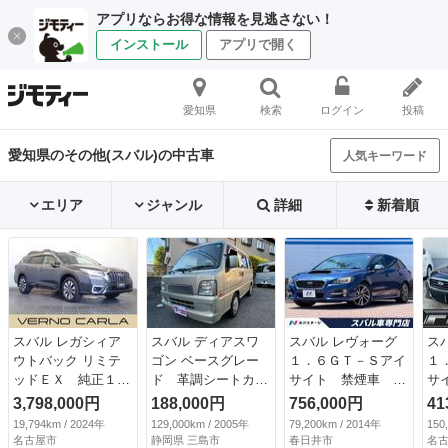
アプリならお得な情報を見逃さない！
インストール
アプリで開く
愛知県
検索
ログイン
投稿
愛知県のその他(スバル)の中古車
人気キーワード
エリア
ジャンル
詳細
新着順
スバル レガシィア
スバル ディアスワ
スバル レヴォーグ
ス
ウトバック リミテ
ゴン ベースグレー
１．６ＧＴ－Ｓアイ
１
ッドＥＸ 純正１
ド 革調シートカバ
サイト 禁煙車 黒
サ
１．６型ナビ ＢＳ
ー バックカメラ
革シート 純正ビル
バ
3,798,000円
188,000円
756,000円
41
Ｍ 本革シート 障
ＥＴＣ （検10.8）
トインナビ ＥＴ
Ｃ
19,794km / 2024年
129,000km / 2005年
79,200km / 2014年
150
害物センサー シ
Ｃ バックカメラ
シ
名古屋市
静岡県 三島市
春日井市
名