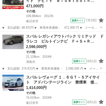
イト ナビＴＶ Ｂｌｕｅｔｏｏｔｈ…
ＡＢＳ／オー...
471,000円
その他
109,884km
2012年
7月23日
提携サイト
春日井市
■ 支払総額: 48.8万円 ■ 車両本体価格： 471,000 円 ■ メーカー
名： スバル ■ 車種名： レガシィアウトバック ■ グレード
愛知
春日井市
その他
スバル レガシィアウトバック リミテッド ド
名： ２．５ｉアイサイト ナビＴＶ Ｂｌｕｅｔｏｏｔｈ バック
ラレコ ビルトインナビ Ｆ＋Ｓ＋Ｒ…
カメラ ＨＩＤ ...
2,596,000円
その他
21,128km
2019年
8月1日
提携サイト
津島市
■ 支払総額: 274.8万円 ■ 車両本体価格： 2,596,000 円 ■ メーカ
ー名： スバル ■ 車種名： レガシィアウトバック ■ グレード
愛知
津島市
その他
スバル レヴォーグ １．６ＧＴ－Ｓアイサイ
名： リミテッド ドラレコ ビルトインナビ Ｆ＋Ｓ＋Ｒカメラ
ト アドバンテージライン 禁煙車 後…
ＬＥＤヘッ...
1,414,000円
その他
74,610km
2019年
8月1日
提携サイト
春日井市