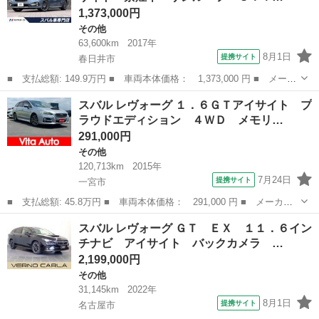
1,373,000円
その他
63,600km
2017年
8月1日
提携サイト
春日井市
■ 支払総額: 149.9万円 ■ 車両本体価格： 1,373,000 円 ■ メーカ
ー名： スバル ■ 車種名： レヴォーグ ■ グレード名： １．６
愛知
春日井市
その他
スバル レヴォーグ １．６ＧＴアイサイト プ
ＳＴＩスポーツアイサイト 禁煙車 サンルーフ ＳＴＩタワーバ
ラウドエディション ４ＷＤ メモリ…
ー 純正Ｓ...
291,000円
その他
120,713km
2015年
7月24日
提携サイト
一宮市
■ 支払総額: 45.8万円 ■ 車両本体価格： 291,000 円 ■ メーカー
名： スバル ■ 車種名： レヴォーグ ■ グレード名： １．６Ｇ
愛知
一宮市
その他
スバル レヴォーグ ＧＴ ＥＸ １１．６イン
Ｔアイサイト プラウドエディション ４ＷＤ メモリーナビ フル
チナビ アイサイト バックカメラ …
セグＴＶ リ...
2,199,000円
その他
31,145km
2022年
8月1日
提携サイト
名古屋市