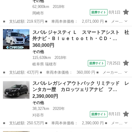
その他
62,900km
2018年
8月1日
提携サイト
岡崎市
■ 支払総額: 219.9万円 ■ 車両本体価格： 2,071,000 円 ■ メーカ
ー名： スバル ■ 車種名： レガシィアウトバック ■ グレード
愛知
岡崎市
その他
スバル ジャスティ Ｌ スマートアシスト 社
名： Ｘ－ブレイク 後期Ｅ型 ルーフレール セイフティプラス
外ナビ・Ｂｌｕｅｔｏｏｔｈ・ＣＤ・…
禁煙車 純...
360,000円
その他
115,639km
2018年
7月25日
提携サイト
岐阜県 瑞穂市
■ 支払総額: 43万円 ■ 車両本体価格： 360,000 円 ■ メーカー
名： スバル ■ 車種名： ジャスティ ■ グレード名： Ｌ スマ
岐阜
瑞穂市
その他
スバル レガシィアウトバック リミテッド レ
ートアシスト 社外ナビ・Ｂｌｕｅｔｏｏｔｈ・ＣＤ・ＤＶＤ・バッ
ンタカー歴 カロッツェリアナビ フ…
クカメラ・片側電...
2,390,000円
その他
38,327km
2020年
8月1日
提携サイト
刈谷市
■ 支払総額: 250.5万円 ■ 車両本体価格： 2,390,000 円 ■ メーカ
ー名： スバル ■ 車種名： レガシィアウトバック ■ グレード
愛知
刈谷市
その他