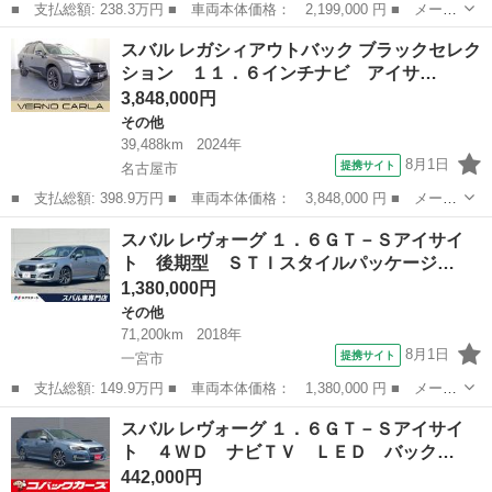
■ 支払総額: 238.3万円 ■ 車両本体価格： 2,199,000 円 ■ メーカ
ー名： スバル ■ 車種名： レヴォーグ ■ グレード名： ＧＴ
愛知
名古屋市
その他
スバル レガシィアウトバック ブラックセレク
ＥＸ １１．６インチナビ アイサイト バックカメラ ＢＳＭ ス
ション １１．６インチナビ アイサ…
マートリ...
3,848,000円
その他
39,488km
2024年
8月1日
提携サイト
名古屋市
■ 支払総額: 398.9万円 ■ 車両本体価格： 3,848,000 円 ■ メーカ
ー名： スバル ■ 車種名： レガシィアウトバック ■ グレード
愛知
名古屋市
その他
スバル レヴォーグ １．６ＧＴ－Ｓアイサイ
名： ブラックセレクション １１．６インチナビ アイサイトＸ
ト 後期型 ＳＴＩスタイルパッケージ…
デジタルミ...
1,380,000円
その他
71,200km
2018年
8月1日
提携サイト
一宮市
■ 支払総額: 149.9万円 ■ 車両本体価格： 1,380,000 円 ■ メーカ
ー名： スバル ■ 車種名： レヴォーグ ■ グレード名： １．６
愛知
一宮市
その他
スバル レヴォーグ １．６ＧＴ－Ｓアイサイ
ＧＴ－Ｓアイサイト 後期型 ＳＴＩスタイルパッケージ セーフテ
ト ４ＷＤ ナビＴＶ ＬＥＤ バック…
ィプラス...
442,000円