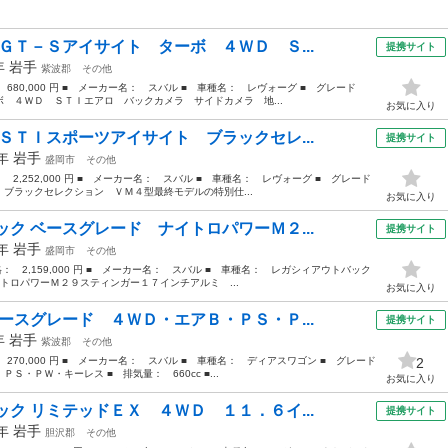
ＧＴ－Ｓアイサイト ターボ ４ＷＤ Ｓ...
提携サイト
5年
岩手
紫波郡
その他
 680,000 円 ■ メーカー名： スバル ■ 車種名： レヴォーグ ■ グレード
 ４ＷＤ ＳＴＩエアロ バックカメラ サイドカメラ 地...
お気に入り
ＳＴＩスポーツアイサイト ブラックセレ...
提携サイト
9年
岩手
盛岡市
その他
： 2,252,000 円 ■ メーカー名： スバル ■ 車種名： レヴォーグ ■ グレード
ブラックセレクション ＶＭ４型最終モデルの特別仕...
お気に入り
ク ベースグレード ナイトロパワーＭ２...
提携サイト
8年
岩手
盛岡市
その他
価格： 2,159,000 円 ■ メーカー名： スバル ■ 車種名： レガシィアウトバック
トロパワーＭ２９スティンガー１７インチアルミ ...
お気に入り
ースグレード ４ＷＤ・エアＢ・ＰＳ・Ｐ...
提携サイト
6年
岩手
紫波郡
その他
 270,000 円 ■ メーカー名： スバル ■ 車種名： ディアスワゴン ■ グレード
2
・ＰＷ・キーレス ■ 排気量： 660cc ■...
お気に入り
ク リミテッドＥＸ ４ＷＤ １１．６イ...
提携サイト
2年
岩手
胆沢郡
その他