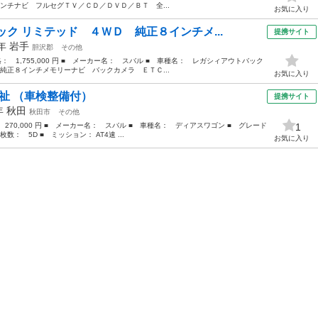
ンチナビ フルセグＴＶ／ＣＤ／ＤＶＤ／ＢＴ 全...
お気に入り
ク リミテッド ４ＷＤ 純正８インチメ...
提携サイト
6年
岩手
胆沢郡
その他
価格： 1,755,000 円 ■ メーカー名： スバル ■ 車種名： レガシィアウトバック
純正８インチメモリーナビ バックカメラ ＥＴＣ...
お気に入り
福祉 （車検整備付）
提携サイト
2年
秋田
秋田市
その他
 270,000 円 ■ メーカー名： スバル ■ 車種名： ディアスワゴン ■ グレード
1
数： 5D ■ ミッション： AT4速 ...
お気に入り