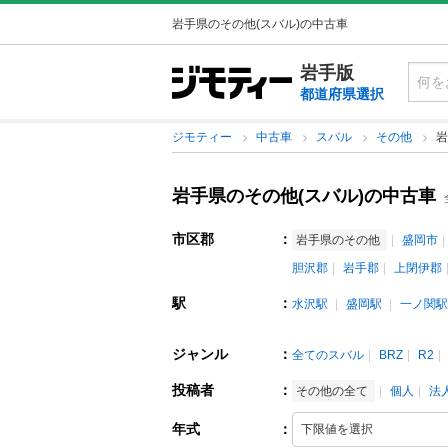
岩手県のその他(スバル)の中古車
岩手版
都道府県選択
ジモティー
中古車
スバル
その他
岩
岩手県のその他(スバル)の中古車
市区郡
：
岩手県のその他
盛岡市
胆沢郡
岩手郡
上閉伊郡
駅
：
水沢駅
盛岡駅
一ノ関駅
ジャンル
：
全てのスバル
BRZ
R2
投稿者
：
その他の全て
個人
法
年式
：