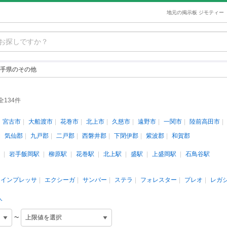
地元の掲示板 ジモティー
手県のその他
全134件
宮古市
大船渡市
花巻市
北上市
久慈市
遠野市
一関市
陸前高田市
気仙郡
九戸郡
二戸郡
西磐井郡
下閉伊郡
紫波郡
和賀郡
岩手飯岡駅
柳原駅
花巻駅
北上駅
盛駅
上盛岡駅
石鳥谷駅
インプレッサ
エクシーガ
サンバー
ステラ
フォレスター
プレオ
レガ
人
~