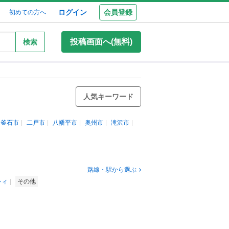
ログイン
会員登録
初めての方へ
投稿画面へ(無料)
検索
人気キーワード
釜石市
二戸市
八幡平市
奥州市
滝沢市
路線・駅から選ぶ
シィ
その他