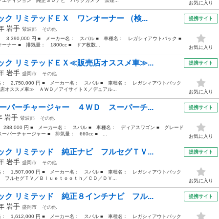
エディション 純正ＳＤナビ バックカメラ 禁煙...
お気に入り
ク リミテッドＥＸ ワンオーナー （検...
提携サイト
3年
岩手
紫波郡
その他
： 3,390,000 円 ■ メーカー名： スバル ■ 車種名： レガシィアウトバック ■
 ■ 排気量： 1800cc ■ ドア枚数...
お気に入り
ク リミテッドＥＸ≪販売店オススメ車≫...
提携サイト
2年
岩手
盛岡市
その他
価格： 2,750,000 円 ■ メーカー名： スバル ■ 車種名： レガシィアウトバック
店オススメ車≫ ＡＷＤ／アイサイトＸ／デュアル...
お気に入り
ーパーチャージャー ４ＷＤ スーパーチ...
提携サイト
5年
岩手
紫波郡
その他
 288,000 円 ■ メーカー名： スバル ■ 車種名： ディアスワゴン ■ グレード
ーチャージャー ■ 排気量： 660cc ■ ...
お気に入り
ク リミテッド 純正ナビ フルセグＴＶ...
提携サイト
7年
岩手
盛岡市
その他
価格： 1,507,000 円 ■ メーカー名： スバル ■ 車種名： レガシィアウトバック
 フルセグＴＶ／Ｂｌｕｅｔｏｏｔｈ／ＣＤ／ＤＶ...
お気に入り
ク リミテッド 純正８インチナビ フル...
提携サイト
5年
岩手
盛岡市
その他
価格： 1,612,000 円 ■ メーカー名： スバル ■ 車種名： レガシィアウトバック