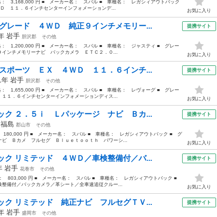
価格： 3,168,000 円 ■ メーカー名： スバル ■ 車種名： レガシィアウトバック
Ｄ １１．６インチセンターインフォメーションデ...
お気に入り
グレード ４ＷＤ 純正９インチメモリー...
提携サイト
1年
岩手
胆沢郡
その他
格： 1,200,000 円 ■ メーカー名： スバル ■ 車種名： ジャスティ ■ グレー
インチメモリーナビ バックカメラ ＥＴＣ２．０...
お気に入り
スポーツ ＥＸ ４ＷＤ １１．６インチ...
提携サイト
21年
岩手
胆沢郡
その他
格： 1,655,000 円 ■ メーカー名： スバル ■ 車種名： レヴォーグ ■ グレー
１１．６インチセンターインフォメーションディス...
お気に入り
ク ２．５ｉ Ｌパッケージ ナビ Ｂカ...
提携サイト
年
福島
郡山市
その他
 180,000 円 ■ メーカー名： スバル ■ 車種名： レガシィアウトバック ■ グ
ビ Ｂカメ フルセグ Ｂｌｕｅｔｏｏｔｈ パワーシ...
お気に入り
ク リミテッド ４ＷＤ／車検整備付／バ...
提携サイト
5年
岩手
花巻市
その他
格： 803,000 円 ■ メーカー名： スバル ■ 車種名： レガシィアウトバック ■
整備付／バックカメラ／革シート／全車速追従クルー...
お気に入り
ク リミテッド 純正ナビ フルセグＴＶ...
提携サイト
6年
岩手
盛岡市
その他