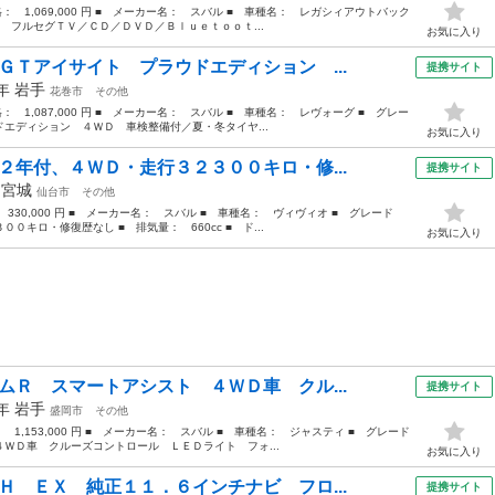
価格： 1,069,000 円 ■ メーカー名： スバル ■ 車種名： レガシィアウトバック
 フルセグＴＶ／ＣＤ／ＤＶＤ／Ｂｌｕｅｔｏｏｔ...
お気に入り
ＧＴアイサイト プラウドエディション ...
提携サイト
6年
岩手
花巻市
その他
格： 1,087,000 円 ■ メーカー名： スバル ■ 車種名： レヴォーグ ■ グレー
エディション ４ＷＤ 車検整備付／夏・冬タイヤ...
お気に入り
２年付、４ＷＤ・走行３２３００キロ・修...
提携サイト
年
宮城
仙台市
その他
 330,000 円 ■ メーカー名： スバル ■ 車種名： ヴィヴィオ ■ グレード
ロ・修復歴なし ■ 排気量： 660cc ■ ド...
お気に入り
ムＲ スマートアシスト ４ＷＤ車 クル...
提携サイト
7年
岩手
盛岡市
その他
： 1,153,000 円 ■ メーカー名： スバル ■ 車種名： ジャスティ ■ グレード
ＷＤ車 クルーズコントロール ＬＥＤライト フォ...
お気に入り
Ｈ ＥＸ 純正１１．６インチナビ フロ...
提携サイト