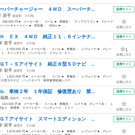
ーパーチャージャー ４ＷＤ スーパーチ...
提携サイト
5年
岩手
紫波郡
その他
 288,000 円 ■ メーカー名： スバル ■ 車種名： ディアスワゴン ■ グレード
ーチャージャー ■ 排気量： 660cc ■ ...
お気に入り
Ｈ ＥＸ ４ＷＤ 純正１１．６インチナ...
提携サイト
3年
岩手
盛岡市
その他
格： 2,705,000 円 ■ メーカー名： スバル ■ 車種名： レヴォーグ ■ グレー
1
１．６インチナビ バックカメラ ドラレコ ＥＴ...
お気に入り
ＧＴ－Ｓアイサイト 純正８型ＳＤナビ ...
提携サイト
7年
岩手
盛岡市
その他
格： 1,622,000 円 ■ メーカー名： スバル ■ 車種名： レヴォーグ ■ グレー
８型ＳＤナビ バックカメラ 衝突被害軽減システ...
お気に入り
ル 車検２年 １年保証 修復歴あり 禁...
提携サイト
年
福島
福島市
その他
 210,000 円 ■ メーカー名： スバル ■ 車種名： ルクラ ■ グレード名： Ｌ
あり 禁煙車 スマートキー ベンチシート ＣＶＴ ...
お気に入り
ＧＴアイサイト スマートエディション ...
提携サイト
0年
岩手
盛岡市
その他
格： 1,879,000 円 ■ メーカー名： スバル ■ 車種名： レヴォーグ ■ グレー