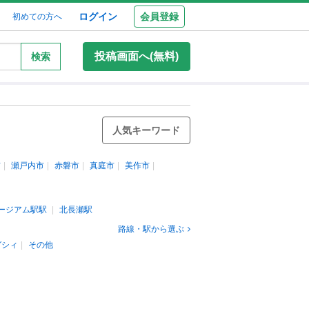
ログイン
会員登録
初めての方へ
投稿画面へ(無料)
検索
人気キーワード
市
瀬戸内市
赤磐市
真庭市
美作市
ージアム駅駅
北長瀬駅
路線・駅から選ぶ
ガシィ
その他