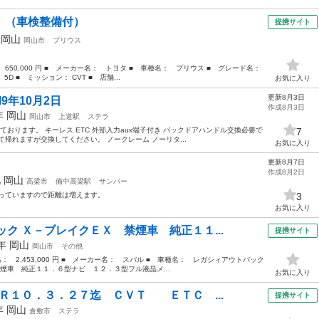
Ｓ （車検整備付）
提携サイト
年
岡山
岡山市
プリウス
： 650,000 円 ■ メーカー名： トヨタ ■ 車種名： プリウス ■ グレード名：
5D ■ ミッション： CVT ■ 店舗...
お気に入り
更新8月3日
9年10月2日
作成8月3日
6年
岡山
岡山市
上道駅
ステラ
ております。 キーレス ETC 外部入力aux端子付き バックドアハンドル交換必要で
7
帰れますが交換してください。 ノークレーム ノーリタ...
お気に入り
更新8月7日
作成8月2日
他
岡山
高梁市
備中高梁駅
サンバー
使っていますので距離は増えます。
3
お気に入り
ク Ｘ－ブレイクＥＸ 禁煙車 純正１１...
提携サイト
1年
岡山
岡山市
その他
価格： 2,453,000 円 ■ メーカー名： スバル ■ 車種名： レガシィアウトバック
煙車 純正１１．６型ナビ １２．３型フル液晶メ...
お気に入り
検Ｒ１０．３．２７迄 ＣＶＴ ＥＴＣ ...
提携サイト
7年
岡山
倉敷市
ステラ