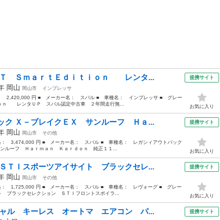
Ｔ ＳｍａｒｔＥｄｉｔｉｏｎ レンタ...
提携サイト
5年
岡山
岡山市
インプレッサ
： 2,420,000 円 ■ メーカー名： スバル ■ 車種名： インプレッサ ■ グレー
ｎ レンタＵＰ スバル認定中古車 ２年間走行無...
お気に入り
ク Ｘ－ブレイクＥＸ サンルーフ Ｈａ...
提携サイト
2年
岡山
岡山市
その他
価格： 3,474,000 円 ■ メーカー名： スバル ■ 車種名： レガシィアウトバック
ンルーフ Ｈａｒｍａｎ Ｋａｒｄｏｎ 純正１１...
お気に入り
ＳＴＩスポーツアイサイト ブラックセレ...
提携サイト
0年
岡山
岡山市
その他
格： 1,725,000 円 ■ メーカー名： スバル ■ 車種名： レヴォーグ ■ グレー
 ブラックセレクション ＳＴＩフロントスポイラ...
お気に入り
ャル キーレス オートマ エアコン パ...
提携サイト