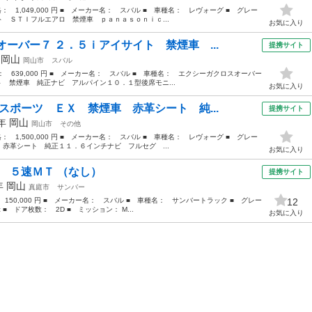
格： 1,049,000 円 ■ メーカー名： スバル ■ 車種名： レヴォーグ ■ グレー
 ＳＴＩフルエアロ 禁煙車 ｐａｎａｓｏｎｉｃ...
お気に入り
ーバー７ ２．５ｉアイサイト 禁煙車 ...
提携サイト
年
岡山
岡山市
スバル
格： 639,000 円 ■ メーカー名： スバル ■ 車種名： エクシーガクロスオーバー
ト 禁煙車 純正ナビ アルパイン１０．１型後席モニ...
お気に入り
スポーツ ＥＸ 禁煙車 赤革シート 純...
提携サイト
1年
岡山
岡山市
その他
格： 1,500,000 円 ■ メーカー名： スバル ■ 車種名： レヴォーグ ■ グレー
赤革シート 純正１１．６インチナビ フルセグ ...
お気に入り
 ５速ＭＴ （なし）
提携サイト
3年
岡山
真庭市
サンバー
 150,000 円 ■ メーカー名： スバル ■ 車種名： サンバートラック ■ グレー
12
■ ドア枚数： 2D ■ ミッション： M...
お気に入り