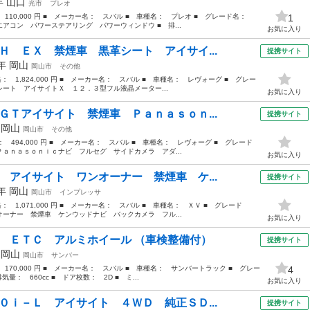
2年
山口
光市
プレオ
： 110,000 円 ■ メーカー名： スバル ■ 車種名： プレオ ■ グレード名：
1
アコン パワーステアリング パワーウィンドウ ■ 排...
お気に入り
Ｈ ＥＸ 禁煙車 黒革シート アイサイ...
提携サイト
0年
岡山
岡山市
その他
格： 1,824,000 円 ■ メーカー名： スバル ■ 車種名： レヴォーグ ■ グレー
ート アイサイトＸ １２．３型フル液晶メーター...
お気に入り
ＧＴアイサイト 禁煙車 Ｐａｎａｓｏｎ...
提携サイト
年
岡山
岡山市
その他
格： 494,000 円 ■ メーカー名： スバル ■ 車種名： レヴォーグ ■ グレード
ａｎａｓｏｎｉｃナビ フルセグ サイドカメラ アダ...
お気に入り
 アイサイト ワンオーナー 禁煙車 ケ...
提携サイト
0年
岡山
岡山市
インプレッサ
格： 1,071,000 円 ■ メーカー名： スバル ■ 車種名： ＸＶ ■ グレード
ーナー 禁煙車 ケンウッドナビ バックカメラ フル...
お気に入り
 ＥＴＣ アルミホイール （車検整備付）
提携サイト
年
岡山
岡山市
サンバー
 170,000 円 ■ メーカー名： スバル ■ 車種名： サンバートラック ■ グレー
4
 660cc ■ ドア枚数： 2D ■ ミ...
お気に入り
０ｉ－Ｌ アイサイト ４ＷＤ 純正ＳＤ...
提携サイト