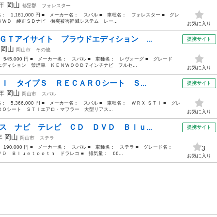
5年
岡山
都窪郡
フォレスター
格： 1,181,000 円 ■ メーカー名： スバル ■ 車種名： フォレスター ■ グレ
ＷＤ 純正ＳＤナビ 衝突被害軽減システム レー...
お気に入り
ＧＴアイサイト プラウドエディション ...
提携サイト
年
岡山
岡山市
その他
 545,000 円 ■ メーカー名： スバル ■ 車種名： レヴォーグ ■ グレード
ディション 禁煙車 ＫＥＮＷＯＯＤ７インチナビ フルセ...
お気に入り
ＴＩ タイプＳ ＲＥＣＡＲＯシート Ｓ...
提携サイト
8年
岡山
岡山市
スバル
格： 5,366,000 円 ■ メーカー名： スバル ■ 車種名： ＷＲＸ ＳＴＩ ■ グレ
Ｏシート ＳＴＩエアロ・マフラー 大型リアス...
お気に入り
ス ナビ テレビ ＣＤ ＤＶＤ Ｂｌｕ...
提携サイト
3年
岡山
岡山市
ステラ
： 190,000 円 ■ メーカー名： スバル ■ 車種名： ステラ ■ グレード名：
3
 Ｂｌｕｅｔｏｏｔｈ ドラレコ ■ 排気量： 66...
お気に入り