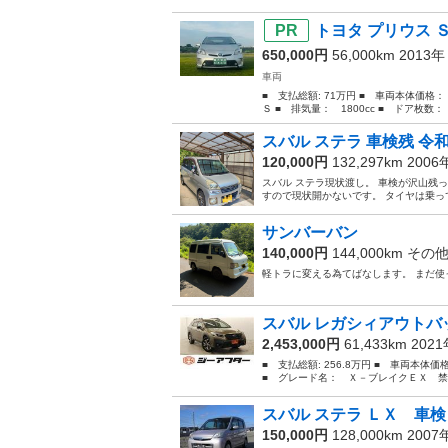
トヨタ プリウス 
650,000円
56,000km 2013
車両
■ 支払総額: 71万円 ■ 車両本体価格
Ｓ ■ 排気量： 1800cc ■ ドア枚数： 
スバル ステラ 車検残 令和
120,000円
132,297km 200
スバル ステラ現状渡し。 車検が沢山残っ
すので現状開かないです。 タイヤは乗って
サンバーバン
140,000円
144,000km その
軽トラに変える為てばなします。 まだ
スバル レガシィアウトバッ
2,453,000円
61,433km 202
■ 支払総額: 256.8万円 ■ 車両本体
■ グレード名： Ｘ－ブレイクＥＸ 禁
スバル ステラ ＬＸ 車
150,000円
128,000km 200