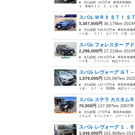
■ 支払総額: 16万円 ■ 車両本体価格：
Ｘ 車検Ｒ１０．３．２７迄 ＣＶＴ Ｅ
スバル ＷＲＸ ＳＴＩ Ｓ
5,367,000円
36,179km 201
■ 支払総額: 549.8万円 ■ 車両本体価
ード名： ＳＴＩ タイプＳ Ｆ型 ＳＴ
スバル フォレスター アド
2,296,000円
27,219km 201
■ 支払総額: 238.8万円 ■ 車両本体価
ード名： アドバンス 純正ＳＤナビ バ
スバル レヴォーグ ＧＴ－
1,079,000円
126,087km 20
■ 支払総額: 119.7万円 ■ 車両本体価
ド名： ＧＴ－Ｈ 禁煙車 純正９インチ
スバル ステラ カスタムＲ
70,000円
137,087km 2007
■ 支払総額: 17万円 ■ 車両本体価格：
スタムＲ キーレスキー スマートキー 
スバル レヴォーグ １．６
1,049,000円
101,969km 20