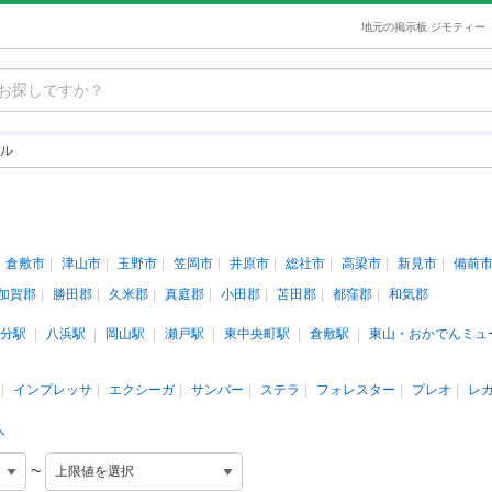
地元の掲示板 ジモティー
ル
倉敷市
津山市
玉野市
笠岡市
井原市
総社市
高梁市
新見市
備前
加賀郡
勝田郡
久米郡
真庭郡
小田郡
苫田郡
都窪郡
和気郡
分駅
八浜駅
岡山駅
瀬戸駅
東中央町駅
倉敷駅
東山・おかでんミュ
インプレッサ
エクシーガ
サンバー
ステラ
フォレスター
プレオ
レ
人
~