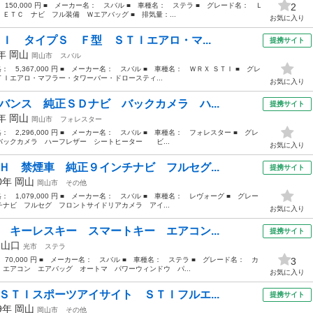
 150,000 円 ■ メーカー名： スバル ■ 車種名： ステラ ■ グレード名： Ｌ
2
ＴＣ ナビ フル装備 Ｗエアバッグ ■ 排気量：...
お気に入り
ＴＩ タイプＳ Ｆ型 ＳＴＩエアロ・マ...
提携サイト
9年
岡山
岡山市
スバル
格： 5,367,000 円 ■ メーカー名： スバル ■ 車種名： ＷＲＸ ＳＴＩ ■ グレ
Ｉエアロ・マフラー・タワーバー・ドロースティ...
お気に入り
バンス 純正ＳＤナビ バックカメラ ハ...
提携サイト
9年
岡山
岡山市
フォレスター
格： 2,296,000 円 ■ メーカー名： スバル ■ 車種名： フォレスター ■ グレ
ックカメラ ハーフレザー シートヒーター ビ...
お気に入り
Ｈ 禁煙車 純正９インチナビ フルセグ...
提携サイト
20年
岡山
岡山市
その他
格： 1,079,000 円 ■ メーカー名： スバル ■ 車種名： レヴォーグ ■ グレー
ナビ フルセグ フロントサイドリアカメラ アイ...
お気に入り
 キーレスキー スマートキー エアコン...
提携サイト
年
山口
光市
ステラ
 70,000 円 ■ メーカー名： スバル ■ 車種名： ステラ ■ グレード名： カ
3
エアコン エアバッグ オートマ パワーウィンドウ パ...
お気に入り
ＳＴＩスポーツアイサイト ＳＴＩフルエ...
提携サイト
19年
岡山
岡山市
その他