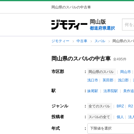
岡山県のスバルの中古車
岡山版
都道府県選択
ジモティー
中古車
スバル
岡山県のスバ
岡山県のスバルの中古車
全495件
市区郡
：
岡山県のスバル
岡山市
浅口市
英田郡
浅口郡
駅
：
妹尾駅
法界院駅
美作追
ジャンル
：
全てのスバル
BRZ
R2
投稿者
：
スバルの全て
個人
法
年式
：