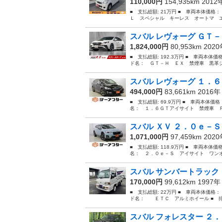
110,000円
154,935km 201
■ 支払総額: 21万円 ■ 車両本体価格
Ｌ スペシャル キーレス オートマ エ
スバル レヴォーグ ＧＴ－
1,824,000円
80,953km 202
■ 支払総額: 192.3万円 ■ 車両本体価
ド名： ＧＴ－Ｈ ＥＸ 禁煙車 黒革シ
スバル レヴォーグ １．６
494,000円
83,661km 2016
■ 支払総額: 69.9万円 ■ 車両本体価
名： １．６ＧＴアイサイト 禁煙車 Ｐ
スバル ＸＶ ２．０ｅ－Ｓ
1,071,000円
97,459km 202
■ 支払総額: 118.9万円 ■ 車両本体価
名： ２．０ｅ－Ｓ アイサイト ワンオ
スバル サンバートラック
170,000円
99,612km 1997
■ 支払総額: 22万円 ■ 車両本体価格：
ド名： ＥＴＣ アルミホイール ■ 排気量：
スバル フォレスター ２．