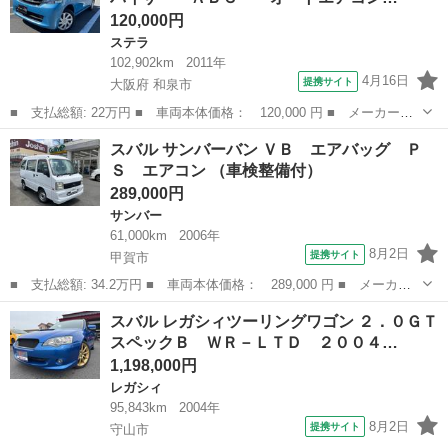
120,000円
ステラ
102,902km
2011年
4月16日
提携サイト
大阪府 和泉市
■ 支払総額: 22万円 ■ 車両本体価格： 120,000 円 ■ メーカー
名： スバル ■ 車種名： ステラ ■ グレード名： Ｌ キーレ
大阪
和泉市
ステラ
スバル サンバーバン ＶＢ エアバッグ Ｐ
ス ＣＶＴ 純正バイザー ＡＢＳ オートエアコン 電格ミラ
Ｓ エアコン （車検整備付）
ー ■ 排気量： ...
289,000円
サンバー
61,000km
2006年
8月2日
提携サイト
甲賀市
■ 支払総額: 34.2万円 ■ 車両本体価格： 289,000 円 ■ メーカー
名： スバル ■ 車種名： サンバーバン ■ グレード名： ＶＢ
滋賀
甲賀市
サンバー
スバル レガシィツーリングワゴン ２．０ＧＴ
エアバッグ ＰＳ エアコン ■ 排気量： 660cc ■ ドア枚数：
スペックＢ ＷＲ－ＬＴＤ ２００４…
5D...
1,198,000円
レガシィ
95,843km
2004年
8月2日
提携サイト
守山市