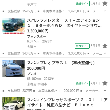
8月1日
提携サイト
草津市
■ 支払総額: 159.9万円 ■ 車両本体価格： 1,423,000 円 ■ メーカ
ー名： スバル ■ 車種名： フォレスター ■ グレード名： ２．
滋賀
草津市
フォレスター
スバル フォレスター ＸＴ－エディション
０ＸＴ アイサイト スマートエディション ４ＷＤ 純正ＳＤナ
１．８ターボ４ＷＤ ダイヤトーンサウ…
ビ バック...
3,300,000円
フォレスター
6,377km
2023年
8月1日
提携サイト
大津市
■ 支払総額: 343.8万円 ■ 車両本体価格： 3,300,000 円 ■ メーカ
ー名： スバル ■ 車種名： フォレスター ■ グレード名： ＸＴ
滋賀
大津市
フォレスター
スバル プレオプラス Ｌ （車検整備付）
－エディション １．８ターボ４ＷＤ ダイヤトーンサウンドナビ
200,000円
バックカ...
プレオ
66,100km
2013年
7月7日
提携サイト
京都府 宇治市
■ 支払総額: 23万円 ■ 車両本体価格： 200,000 円 ■ メーカー
名： スバル ■ 車種名： プレオプラス ■ グレード名： Ｌ ■
京都
宇治市
プレオ
スバル インプレッサスポーツ ２．０ｉ－Ｌア
排気量： 660cc ■ ドア枚数： 5D ■ ミッション： インパネAT ...
イサイト 純正８型ナビ Ｂｌｕｅｔ…