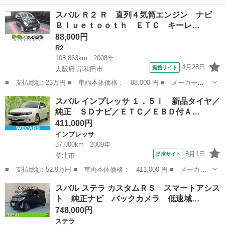
ー名： スバル ■ 車種名： ＸＶ ■ グレード名： ４ＷＤ２．０
滋賀
草津市
インプレッサ
スバル Ｒ２ Ｒ 直列４気筒エンジン ナビ
ｅ－Ｓアイサイト ★★★新品タイヤ／保証書／社外 ＳＤナビ／衝
Ｂｌｕｅｔｏｏｔｈ ＥＴＣ キーレ…
突安全装...
88,000円
R2
108,863km
2008年
4月28日
提携サイト
大阪府 岸和田市
■ 支払総額: 23万円 ■ 車両本体価格： 88,000 円 ■ メーカー
名： スバル ■ 車種名： Ｒ２ ■ グレード名： Ｒ 直列４気筒
大阪
岸和田市
R2
スバル インプレッサ １．５ｉ 新品タイヤ／
エンジン ナビ Ｂｌｕｅｔｏｏｔｈ ＥＴＣ キーレス フォグ
純正 ＳＤナビ／ＥＴＣ／ＥＢＤ付Ａ…
電格ミラー ■ 排...
411,000円
インプレッサ
37,000km
2009年
8月1日
提携サイト
草津市
■ 支払総額: 52.9万円 ■ 車両本体価格： 411,000 円 ■ メーカー
名： スバル ■ 車種名： インプレッサ ■ グレード名： １．５
滋賀
草津市
インプレッサ
スバル ステラ カスタムＲＳ スマートアシス
ｉ 新品タイヤ／純正 ＳＤナビ／ＥＴＣ／ＥＢＤ付ＡＢＳ／エアバ
ト 純正ナビ バックカメラ 低速域…
ッグ 運転席...
748,000円
ステラ