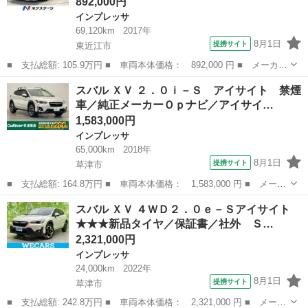
892,000円
インプレッサ
69,120km
2017年
8月1日
提携サイト
東近江市
■ 支払総額: 105.9万円 ■ 車両本体価格： 892,000 円 ■ メーカー
名： スバル ■ 車種名： インプレッサスポーツ ■ グレード
滋賀
東近江市
インプレッサ
スバル ＸＶ ２．０ｉ－Ｓ アイサイト 禁煙
名： ２．０ｉ－Ｌアイサイト 純正８型ナビ Ｂｌｕｅｔｏｏｔ
車／純正メーカーＯｐナビ／アイサイ…
ｈ バックカメラ...
1,583,000円
インプレッサ
65,000km
2018年
8月1日
提携サイト
草津市
■ 支払総額: 164.8万円 ■ 車両本体価格： 1,583,000 円 ■ メーカ
ー名： スバル ■ 車種名： ＸＶ ■ グレード名： ２．０ｉ－
滋賀
草津市
インプレッサ
スバル ＸＶ ４ＷＤ２．０ｅ－Ｓアイサイト
Ｓ アイサイト 禁煙車／純正メーカーＯｐナビ／アイサイト／クル
★★★新品タイヤ／保証書／社外 Ｓ…
ーズコント...
2,321,000円
インプレッサ
24,000km
2022年
8月1日
提携サイト
草津市
■ 支払総額: 242.8万円 ■ 車両本体価格： 2,321,000 円 ■ メーカ