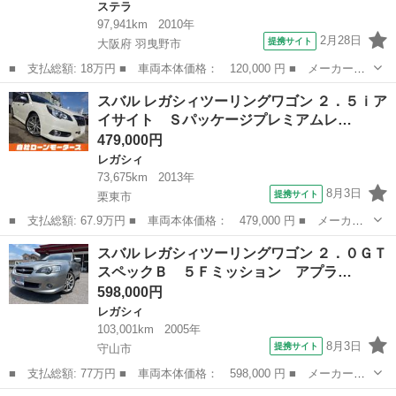
ステラ
97,941km
2010年
2月28日
提携サイト
大阪府 羽曳野市
■ 支払総額: 18万円 ■ 車両本体価格： 120,000 円 ■ メーカー
名： スバル ■ 車種名： ステラ ■ グレード名： Ｌ ブラック
大阪
羽曳野市
ステラ
スバル レガシィツーリングワゴン ２．５ｉア
インテリアセレクション ■ 排気量： 660cc ■ ドア枚数： 5D ■
イサイト Ｓパッケージプレミアムレ…
ミ...
479,000円
レガシィ
73,675km
2013年
8月3日
提携サイト
栗東市
■ 支払総額: 67.9万円 ■ 車両本体価格： 479,000 円 ■ メーカー
名： スバル ■ 車種名： レガシィツーリングワゴン ■ グレード
滋賀
栗東市
レガシィ
スバル レガシィツーリングワゴン ２．０ＧＴ
名： ２．５ｉアイサイト Ｓパッケージプレミアムレザーセレ 黒
スペックＢ ５Ｆミッション アプラ…
レーレザーシ...
598,000円
レガシィ
103,001km
2005年
8月3日
提携サイト
守山市
■ 支払総額: 77万円 ■ 車両本体価格： 598,000 円 ■ メーカー
名： スバル ■ 車種名： レガシィツーリングワゴン ■ グレード