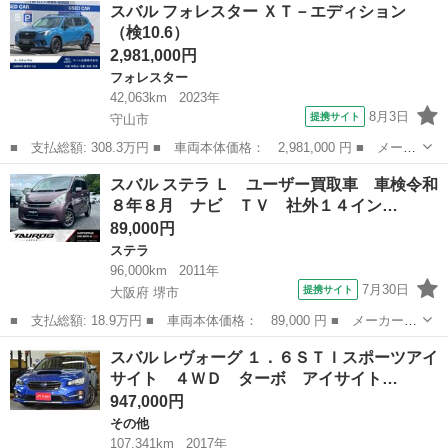
滋賀
守山市
レガシィ
スバル フォレスター ＸＴ－エディション
名： ２．０ＧＴスペックＢ ５Ｆミッション アプライドモデルＣ
（検10.6）
型 ターボ ４Ｗ...
2,981,000円
フォレスター
42,063km
2023年
8月3日
提携サイト
守山市
■ 支払総額: 308.3万円 ■ 車両本体価格： 2,981,000 円 ■ メーカ
ー名： スバル ■ 車種名： フォレスター ■ グレード名： ＸＴ
滋賀
守山市
フォレスター
スバル ステラ Ｌ ユーザー買取車 車検令和
－エディション ■ 排気量： 1800cc ■ ドア枚数： 5D ■ ...
８年８月 ナビ ＴＶ 社外１４イン…
89,000円
ステラ
96,000km
2011年
7月30日
提携サイト
大阪府 堺市
■ 支払総額: 18.9万円 ■ 車両本体価格： 89,000 円 ■ メーカー
名： スバル ■ 車種名： ステラ ■ グレード名： Ｌ ユーザー
大阪
堺市
ステラ
スバル レヴォーグ １．６ＳＴＩスポーツアイ
買取車 車検令和８年８月 ナビ ＴＶ 社外１４インチアルミホイ
サイト ４ＷＤ ターボ アイサイト…
ール オートエ...
947,000円
その他
107,341km
2017年