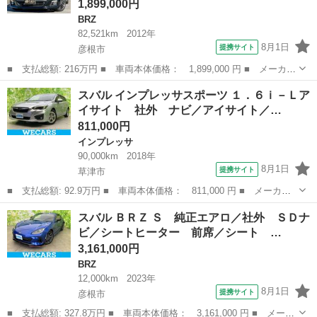
1,899,000円
BRZ
82,521km
2012年
8月1日
提携サイト
彦根市
■ 支払総額: 216万円 ■ 車両本体価格： 1,899,000 円 ■ メーカー
名： スバル ■ 車種名： ＢＲＺ ■ グレード名： Ｓ 社外７イ
滋賀
彦根市
BRZ
スバル インプレッサスポーツ １．６ｉ－Ｌア
ンチナビ フルセグＴＶ バックカメラ ブルートゥース ６速Ｍ
イサイト 社外 ナビ／アイサイト／…
Ｔ ＥＴＣ ...
811,000円
インプレッサ
90,000km
2018年
8月1日
提携サイト
草津市
■ 支払総額: 92.9万円 ■ 車両本体価格： 811,000 円 ■ メーカー
名： スバル ■ 車種名： インプレッサスポーツ ■ グレード
滋賀
草津市
インプレッサ
スバル ＢＲＺ Ｓ 純正エアロ／社外 ＳＤナ
名： １．６ｉ－Ｌアイサイト 社外 ナビ／アイサイト／車線逸脱
ビ／シートヒーター 前席／シート …
防止支援システム...
3,161,000円
BRZ
12,000km
2023年
8月1日
提携サイト
彦根市
■ 支払総額: 327.8万円 ■ 車両本体価格： 3,161,000 円 ■ メーカ