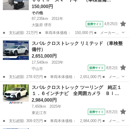
180...
150,000円
その他
87,235km
2011年
4月25日
提携サイト
大阪府 堺市
■ 支払総額: 21万円 ■ 車両本体価格： 150,000 円 ■ メーカー
名： スバル ■ 車種名： ルクラ ■ グレード名： Ｌ ＴＶ Ｅ
大阪
堺市
その他
スバル クロストレック リミテッド （車検整
ＴＣ Ｂｌｕｅｔｏｏｔｈ スマートキー ■ 排気量： 660cc ■ ド
備付）
ア枚数...
2,651,000円
17,540km
2023年
8月2日
提携サイト
守山市
■ 支払総額: 278.9万円 ■ 車両本体価格： 2,651,000 円 ■ メーカ
ー名： スバル ■ 車種名： クロストレック ■ グレード名： リ
滋賀
守山市
スバル
スバル クロストレック ツーリング 純正１
ミテッド ■ 排気量： 2000cc ■ ドア枚数： 5D ■ ミッシ...
１．６インチナビ 全周囲カメラ Ｂｌ…
2,984,000円
7,450km
2025年
8月2日
提携サイト
東近江市
■ 支払総額: 309.9万円 ■ 車両本体価格： 2,984,000 円 ■ メーカ
ー名： スバル ■ 車種名： クロストレック ■ グレード名： ツ
滋賀
東近江市
スバル