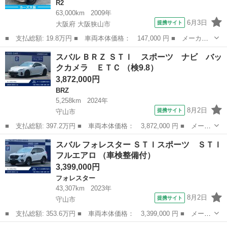
R2
63,000km
2009年
6月3日
提携サイト
大阪府 大阪狭山市
■ 支払総額: 19.8万円 ■ 車両本体価格： 147,000 円 ■ メーカー
名： スバル ■ 車種名： Ｒ２ ■ グレード名： Ｆプラス １６
大阪
大阪狭山市
R2
スバル ＢＲＺ ＳＴＩ スポーツ ナビ バッ
５２ ■ 排気量： 660cc ■ ドア枚数： 5D ■ ミッション： イ...
クカメラ ＥＴＣ （検9.8）
3,872,000円
BRZ
5,258km
2024年
8月2日
提携サイト
守山市
■ 支払総額: 397.2万円 ■ 車両本体価格： 3,872,000 円 ■ メーカ
ー名： スバル ■ 車種名： ＢＲＺ ■ グレード名： ＳＴＩ ス
滋賀
守山市
BRZ
スバル フォレスター ＳＴＩスポーツ ＳＴＩ
ポーツ ナビ バックカメラ ＥＴＣ ■ 排気量： 2400cc ■ ド...
フルエアロ （車検整備付）
3,399,000円
フォレスター
43,307km
2023年
8月2日
提携サイト
守山市
■ 支払総額: 353.6万円 ■ 車両本体価格： 3,399,000 円 ■ メーカ
ー名： スバル ■ 車種名： フォレスター ■ グレード名： ＳＴ
滋賀
守山市
フォレスター