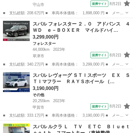
8月2日
提携サイト
守山市
■ 支払総額: 208.6万円 ■ 車両本体価格： 1,898,000 円 ■ メーカ
ー名： スバル ■ 車種名： レガシィＢ４ ■ グレード名： ３．
滋賀
守山市
レガシィ
スバル フォレスター ２．０ アドバンス ４
０ＲスペックＢ アプライドモデルＤ型 ６Ｆミッション ＳＴｉフ
ＷＤ ｅ－ＢＯＸＥＲ マイルドハイ…
ロントエ...
3,299,000円
フォレスター
44,000km
2023年
8月2日
提携サイト
草津市
■ 支払総額: 340.2万円 ■ 車両本体価格： 3,299,000 円 ■ メーカ
ー名： スバル ■ 車種名： フォレスター ■ グレード名： ２．
滋賀
草津市
フォレスター
スバル レヴォーグ ＳＴＩスポーツ ＥＸ Ｓ
０ アドバンス ４ＷＤ ｅ－ＢＯＸＥＲ マイルドハイブリッド
ＴＩマフラー ＲＡＹＳホイール （…
アイサイ...
3,190,000円
その他
20,255km
2023年
8月2日
提携サイト
甲賀市
■ 支払総額: 333.1万円 ■ 車両本体価格： 3,190,000 円 ■ メーカ
ー名： スバル ■ 車種名： レヴォーグ ■ グレード名： ＳＴＩ
滋賀
甲賀市
その他
スバル ルクラ Ｌ ＴＶ ＥＴＣ Ｂｌｕｅｔ
スポーツ ＥＸ ＳＴＩマフラー ＲＡＹＳホイール ■ 排気量：
ｏｏｔｈ スマートキー （車検整備…