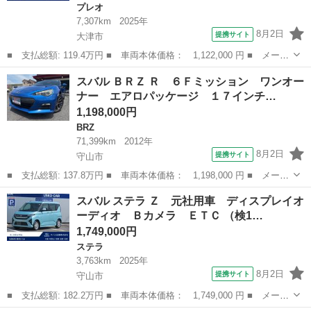
プレオ
7,307km
2025年
8月2日
提携サイト
大津市
■ 支払総額: 119.4万円 ■ 車両本体価格： 1,122,000 円 ■ メーカ
ー名： スバル ■ 車種名： プレオプラス ■ グレード名： Ｇ
滋賀
大津市
プレオ
スバル ＢＲＺ Ｒ ６Ｆミッション ワンオー
元社用車 ナビ・バックカメラ・ＥＴＣ ■ 排気量： 660cc ■ ド...
ナー エアロパッケージ １７インチ…
1,198,000円
BRZ
71,399km
2012年
8月2日
提携サイト
守山市
■ 支払総額: 137.8万円 ■ 車両本体価格： 1,198,000 円 ■ メーカ
ー名： スバル ■ 車種名： ＢＲＺ ■ グレード名： Ｒ ６Ｆミ
滋賀
守山市
BRZ
スバル ステラ Ｚ 元社用車 ディスプレイオ
ッション ワンオーナー エアロパッケージ １７インチパフォーマ
ーディオ Ｂカメラ ＥＴＣ （検1…
ンスパッ...
1,749,000円
ステラ
3,763km
2025年
8月2日
提携サイト
守山市
■ 支払総額: 182.2万円 ■ 車両本体価格： 1,749,000 円 ■ メーカ
ー名： スバル ■ 車種名： ステラ ■ グレード名： Ｚ 元社用