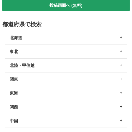
投稿画面へ (無料)
都道府県で検索
北海道
東北
北陸・甲信越
関東
東海
関西
中国