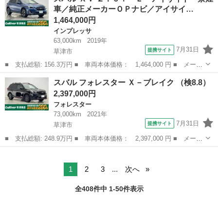
車／純正メーカーＯＰナビ／アイサイ…
イドドア ラ...
1,464,000円
インプレッサ
63,000km
2019年
7月31日
提携サイト
草津市
■ 支払総額: 156.3万円 ■ 車両本体価格： 1,464,000 円 ■ メーカ
ー名： スバル ■ 車種名： ＸＶ ■ グレード名： ２．０ｉ－
滋賀
草津市
インプレッサ
スバル フォレスター Ｘ－ブレイク （検8.8）
Ｌ アイサイト 禁煙車／純正メーカーＯＰナビ／アイサイト／クル
2,397,000円
ーズコント...
フォレスター
73,000km
2021年
7月31日
提携サイト
草津市
■ 支払総額: 248.9万円 ■ 車両本体価格： 2,397,000 円 ■ メーカ
ー名： スバル ■ 車種名： フォレスター ■ グレード名： Ｘ－
滋賀
草津市
フォレスター
ブレイク ■ 排気量： 2000cc ■ ドア枚数： 5D ■ ミッシ...
1
2
3
...
次へ
全408件中 1-50件表示