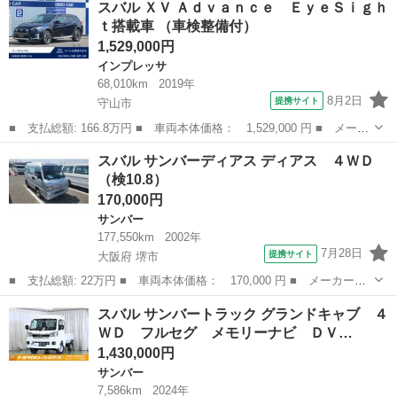
スバル ＸＶ Ａｄｖａｎｃｅ ＥｙｅＳｉｇｈ
ーリング 純正１１．６インチナビ 全周囲カメラ Ｂｌｕｅｔｏｏ
ｔ搭載車 （車検整備付）
ｔｈ レ...
1,529,000円
インプレッサ
68,010km
2019年
8月2日
提携サイト
守山市
■ 支払総額: 166.8万円 ■ 車両本体価格： 1,529,000 円 ■ メーカ
ー名： スバル ■ 車種名： ＸＶ ■ グレード名： Ａｄｖａｎｃ
滋賀
守山市
インプレッサ
スバル サンバーディアス ディアス ４ＷＤ
ｅ ＥｙｅＳｉｇｈｔ搭載車 ■ 排気量： 2000cc ■ ドア枚数：...
（検10.8）
170,000円
サンバー
177,550km
2002年
7月28日
提携サイト
大阪府 堺市
■ 支払総額: 22万円 ■ 車両本体価格： 170,000 円 ■ メーカー
名： スバル ■ 車種名： サンバーディアス ■ グレード名： デ
大阪
堺市
サンバー
スバル サンバートラック グランドキャブ ４
ィアス ４ＷＤ ■ 排気量： 660cc ■ ドア枚数： 5D ■ ミッショ
ＷＤ フルセグ メモリーナビ ＤＶ…
ン...
1,430,000円
サンバー
7,586km
2024年