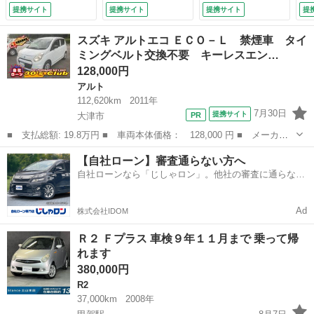
ート アイサイトＶ
Ｗ
提携サイト
提携サイト
提携サイト
提
ｅｒ．２ ビルシュ
ラ
タインショック レ
Ｒ
スズキ アルトエコ ＥＣＯ－Ｌ 禁煙車 タイ
ーダークルーズ グ
新
ミングベルト交換不要 キーレスエン…
シートヒーター１８
（
128,000円
アルミ ナビフルセ
グ Ｂｌｕｅｔｏｏ
アルト
ｔｈ ＤＶＤ ＭＳ
112,620km
2011年
Ｖ Ｂカメラパドル
7月30日
提携サイト
大津市
シフト スマートキ
■ 支払総額: 19.8万円 ■ 車両本体価格： 128,000 円 ■ メーカー
ー２個 （車検整備
名： スズキ ■ 車種名： アルトエコ ■ グレード名： ＥＣＯ－
付）
滋賀
大津市
アルト
説明書
【自社ローン】審査通らない方へ
Ｌ 禁煙車 タイミングベルト交換不要 キーレスエントリーキー
自社ローンなら「じしゃロン」。他社の審査に通らなか
アイドリング...
った方も
Ad
株式会社IDOM
Ｒ２ Ｆプラス 車検９年１１月まで 乗って帰
れます
380,000円
R2
37,000km
2008年