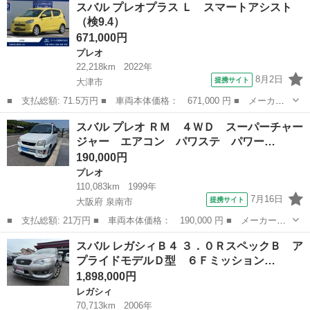
スバル プレオプラス Ｌ スマートアシスト
Ｉスポーツ ＳＴＩフルエアロ ■ 排気量： 1800cc ■ ドア枚数...
（検9.4）
671,000円
プレオ
22,218km
2022年
8月2日
提携サイト
大津市
■ 支払総額: 71.5万円 ■ 車両本体価格： 671,000 円 ■ メーカー
名： スバル ■ 車種名： プレオプラス ■ グレード名： Ｌ ス
滋賀
大津市
プレオ
スバル プレオ ＲＭ ４ＷＤ スーパーチャー
マートアシスト ■ 排気量： 660cc ■ ドア枚数： 5D ■ ミッシ...
ジャー エアコン パワステ パワー…
190,000円
プレオ
110,083km
1999年
7月16日
提携サイト
大阪府 泉南市
■ 支払総額: 21万円 ■ 車両本体価格： 190,000 円 ■ メーカー
名： スバル ■ 車種名： プレオ ■ グレード名： ＲＭ ４Ｗ
大阪
泉南市
プレオ
スバル レガシィＢ４ ３．０ＲスペックＢ ア
Ｄ スーパーチャージャー エアコン パワステ パワーウィンド
プライドモデルＤ型 ６Ｆミッション…
ウ フルフラットシー...
1,898,000円
レガシィ
70,713km
2006年