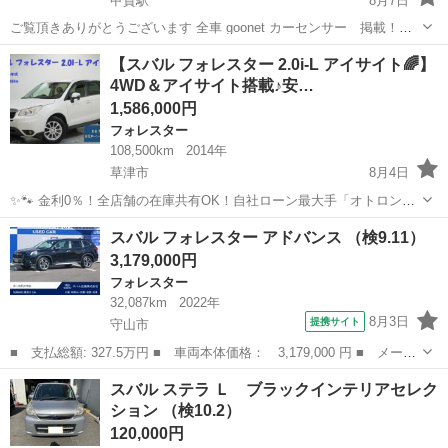
甲賀駅
8月7日
ご覧頂きありがとうございます 全車 goonet カーセンサー 掲載！！
M's Stance 土山本店 軽自動車専門店 ☆気になる車があれば、下記
滋賀
甲賀市
甲賀駅
R2
goonet
【スバル フォレスター 2.0i-L アイサイト🌈】
に...
4WD＆アイサイト搭載♪安…
1,586,000円
フォレスター
108,500km
2014年
草津市
8月4日
✨🐾 金利0％！全店舗の在庫共有OK！自社ローン最大手「オトロン」
🐾✨ こんなお悩みはありませんか？🤔 ✅ 勤続年数が短い ✅ パー
滋賀
草津市
フォレスター
スバル フォレスター アドバンス （検9.11）
ト・アルバイト勤務 ✅ 派遣社員・自営業 ✅ 専業主婦（主夫） ✅ 自
3,179,000円
己破産...
フォレスター
32,087km
2022年
8月3日
提携サイト
守山市
■ 支払総額: 327.5万円 ■ 車両本体価格： 3,179,000 円 ■ メーカ
ー名： スバル ■ 車種名： フォレスター ■ グレード名： アド
滋賀
守山市
フォレスター
スバル ステラ Ｌ ブラックインテリアセレク
バンス ■ 排気量： 2000cc ■ ドア枚数： 5D ■ ミッショ...
ション （検10.2）
120,000円