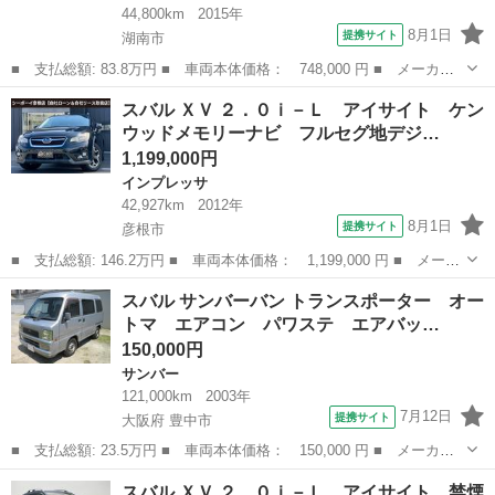
44,800km
2015年
8月1日
提携サイト
湖南市
■ 支払総額: 83.8万円 ■ 車両本体価格： 748,000 円 ■ メーカー
名： スバル ■ 車種名： ステラ ■ グレード名： カスタムＲ
滋賀
湖南市
ステラ
スバル ＸＶ ２．０ｉ－Ｌ アイサイト ケン
Ｓ スマートアシスト 純正ナビ バックカメラ 低速域衝突回避支
ウッドメモリーナビ フルセグ地デジ…
援ブレーキ ス...
1,199,000円
インプレッサ
42,927km
2012年
8月1日
提携サイト
彦根市
■ 支払総額: 146.2万円 ■ 車両本体価格： 1,199,000 円 ■ メーカ
ー名： スバル ■ 車種名： ＸＶ ■ グレード名： ２．０ｉ－
滋賀
彦根市
インプレッサ
スバル サンバーバン トランスポーター オー
Ｌ アイサイト ケンウッドメモリーナビ フルセグ地デジＴＶ ブ
トマ エアコン パワステ エアバッ…
ルートゥー...
150,000円
サンバー
121,000km
2003年
7月12日
提携サイト
大阪府 豊中市
■ 支払総額: 23.5万円 ■ 車両本体価格： 150,000 円 ■ メーカー
名： スバル ■ 車種名： サンバーバン ■ グレード名： トラン
大阪
豊中市
サンバー
スバル ＸＶ ２．０ｉ－Ｌ アイサイト 禁煙
スポーター オートマ エアコン パワステ エアバック 両側スラ