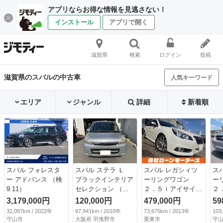
アプリならお得な情報を見逃さない！
インストール
アプリで開く
滋賀県
検索
ログイン
投稿
滋賀県のスバルの中古車
人気キーワード
エリア
ジャンル
詳細
新着順
スバル フォレスタ
スバル ステラ Ｌ
スバル レガシィツ
ス
ー アドバンス （検
ブラックインテリア
ーリングワゴン
ー
9.11）
セレクション （検
２．５ｉアイサイ
２
10.2）
ト Ｓパッケージプ
Ｂ
3,179,000円
120,000円
479,000円
59
レミアムレザーセ
ン
32,087km / 2022年
97,941km / 2010年
73,675km / 2013年
103
レ 黒レーレザーシ
ル
守山市
大阪府 羽曳野市
栗東市
守