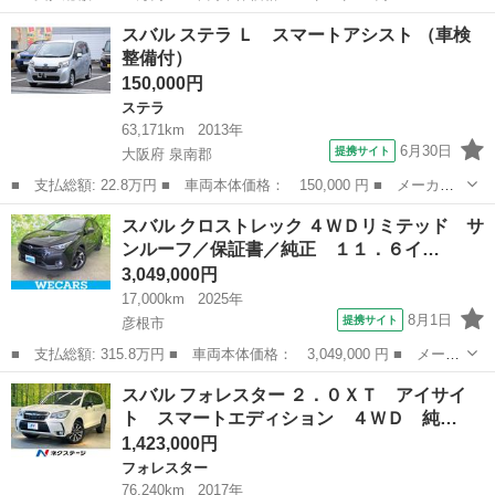
ー名： スバル ■ 車種名： ＢＲＺ ■ グレード名： Ｓ 純正エ
滋賀
彦根市
BRZ
スバル ステラ Ｌ スマートアシスト （車検
アロ／社外 ＳＤナビ／シートヒーター 前席／シート ハーフレザ
整備付）
ー／ヘッ...
150,000円
ステラ
63,171km
2013年
6月30日
提携サイト
大阪府 泉南郡
■ 支払総額: 22.8万円 ■ 車両本体価格： 150,000 円 ■ メーカー
名： スバル ■ 車種名： ステラ ■ グレード名： Ｌ スマート
大阪
泉南郡
ステラ
スバル クロストレック ４ＷＤリミテッド サ
アシスト ■ 排気量： 660cc ■ ドア枚数： 5D ■ ミッション：...
ンルーフ／保証書／純正 １１．６イ…
3,049,000円
17,000km
2025年
8月1日
提携サイト
彦根市
■ 支払総額: 315.8万円 ■ 車両本体価格： 3,049,000 円 ■ メーカ
ー名： スバル ■ 車種名： クロストレック ■ グレード名： ４
滋賀
彦根市
スバル
スバル フォレスター ２．０ＸＴ アイサイ
ＷＤリミテッド サンルーフ／保証書／純正 １１．６インチ メモ
ト スマートエディション ４ＷＤ 純…
リーナビ...
1,423,000円
フォレスター
76,240km
2017年