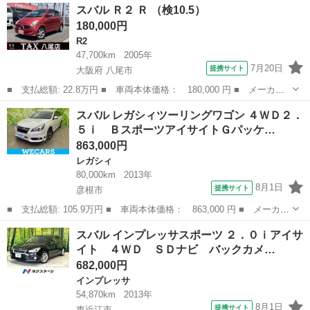
滋賀
守山市
ステラ
スバル Ｒ２ Ｒ （検10.5）
車 ディスプレイオーディオ Ｂカメラ ＥＴＣ ■ 排気量：
180,000円
660cc...
R2
47,700km
2005年
7月20日
提携サイト
大阪府 八尾市
■ 支払総額: 22.8万円 ■ 車両本体価格： 180,000 円 ■ メーカー
名： スバル ■ 車種名： Ｒ２ ■ グレード名： Ｒ ■ 排気
大阪
八尾市
R2
スバル レガシィツーリングワゴン ４ＷＤ２．
量： 660cc ■ ドア枚数： 5D ■ ミッション： CVT ■ 店舗P...
５ｉ ＢスポーツアイサイトＧパッケ…
863,000円
レガシィ
80,000km
2013年
8月1日
提携サイト
彦根市
■ 支払総額: 105.9万円 ■ 車両本体価格： 863,000 円 ■ メーカー
名： スバル ■ 車種名： レガシィツーリングワゴン ■ グレード
滋賀
彦根市
レガシィ
スバル インプレッサスポーツ ２．０ｉアイサ
名： ４ＷＤ２．５ｉ ＢスポーツアイサイトＧパッケージ 保証書
イト ４ＷＤ ＳＤナビ バックカメ…
／社外 Ｓ...
682,000円
インプレッサ
54,870km
2013年
8月1日
提携サイト
東近江市