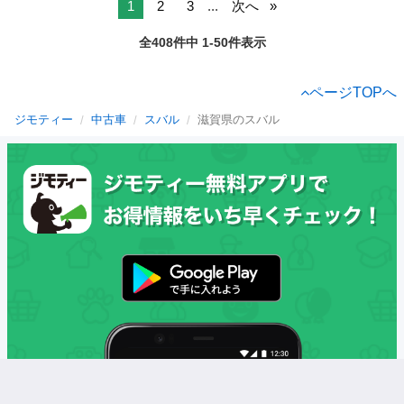
1
2
3
...
次へ
全408件中 1-50件表示
ページTOPへ
ジモティー
中古車
スバル
滋賀県のスバル