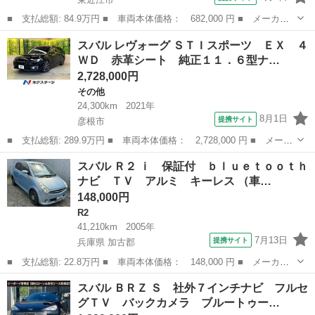
■ 支払総額: 84.9万円 ■ 車両本体価格： 682,000 円 ■ メーカー
名： スバル ■ 車種名： インプレッサスポーツ ■ グレード
滋賀
東近江市
インプレッサ
スバル レヴォーグ ＳＴＩスポーツ ＥＸ ４
名： ２．０ｉアイサイト ４ＷＤ ＳＤナビ バックカメラ Ｂｌ
ＷＤ 赤革シート 純正１１．６型ナ…
ｕｅｔｏｏｔｈ ...
2,728,000円
その他
24,300km
2021年
8月1日
提携サイト
彦根市
■ 支払総額: 289.9万円 ■ 車両本体価格： 2,728,000 円 ■ メーカ
ー名： スバル ■ 車種名： レヴォーグ ■ グレード名： ＳＴＩ
滋賀
彦根市
その他
スバル Ｒ２ ｉ 保証付 ｂｌｕｅｔｏｏｔｈ
スポーツ ＥＸ ４ＷＤ 赤革シート 純正１１．６型ナビ バック
ナビ ＴＶ アルミ キーレス （車…
カメラ ...
148,000円
R2
41,210km
2005年
7月13日
提携サイト
兵庫県 加古郡
■ 支払総額: 22.8万円 ■ 車両本体価格： 148,000 円 ■ メーカー
名： スバル ■ 車種名： Ｒ２ ■ グレード名： ｉ 保証付 ｂ
兵庫
加古郡
R2
スバル ＢＲＺ Ｓ 社外７インチナビ フルセ
ｌｕｅｔｏｏｔｈナビ ＴＶ アルミ キーレス ■ 排気量： 660cc
グＴＶ バックカメラ ブルートゥー…
■...