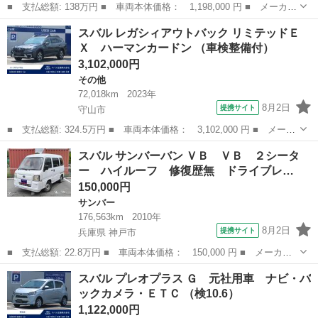
■ 支払総額: 138万円 ■ 車両本体価格： 1,198,000 円 ■ メーカー
名： スバル ■ 車種名： レガシィツーリングワゴン ■ グレード
滋賀
守山市
レガシィ
スバル レガシィアウトバック リミテッドＥ
名： ２．０ＧＴスペックＢ ＷＲ－ＬＴＤ ２００４ ５Ｆミッシ
Ｘ ハーマンカードン （車検整備付）
ョン アプ...
3,102,000円
その他
72,018km
2023年
8月2日
提携サイト
守山市
■ 支払総額: 324.5万円 ■ 車両本体価格： 3,102,000 円 ■ メーカ
ー名： スバル ■ 車種名： レガシィアウトバック ■ グレード
滋賀
守山市
その他
スバル サンバーバン ＶＢ ＶＢ ２シータ
名： リミテッドＥＸ ハーマンカードン ■ 排気量： 1800cc
ー ハイルーフ 修復歴無 ドライブレ…
■ ...
150,000円
サンバー
176,563km
2010年
8月2日
提携サイト
兵庫県 神戸市
■ 支払総額: 22.8万円 ■ 車両本体価格： 150,000 円 ■ メーカー
名： スバル ■ 車種名： サンバーバン ■ グレード名： ＶＢ
兵庫
神戸市
サンバー
スバル プレオプラス Ｇ 元社用車 ナビ・バ
ＶＢ ２シーター ハイルーフ 修復歴無 ドライブレコーダー
ックカメラ・ＥＴＣ （検10.6）
ＥＴＣ機 Ａ...
1,122,000円