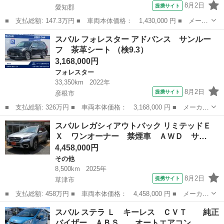
8月2日
提携サイト
愛知郡
■ 支払総額: 147.3万円 ■ 車両本体価格： 1,430,000 円 ■ メーカ
ー名： スバル ■ 車種名： サンバートラック ■ グレード名：
滋賀
愛知郡
サンバー
スバル フォレスター アドバンス サンルー
グランドキャブ ４ＷＤ フルセグ メモリーナビ ＤＶＤ再生 ミ
フ 茶革シート （検9.3）
ュージッ...
3,168,000円
フォレスター
33,350km
2022年
8月2日
提携サイト
彦根市
■ 支払総額: 326万円 ■ 車両本体価格： 3,168,000 円 ■ メーカー
名： スバル ■ 車種名： フォレスター ■ グレード名： アドバ
滋賀
彦根市
フォレスター
スバル レガシィアウトバック リミテッドＥ
ンス サンルーフ 茶革シート ■ 排気量： 2000cc ■ ドア枚
Ｘ ワンオーナー 禁煙車 ＡＷＤ サ…
数：...
4,458,000円
その他
8,500km
2025年
8月2日
提携サイト
草津市
■ 支払総額: 458万円 ■ 車両本体価格： 4,458,000 円 ■ メーカー
名： スバル ■ 車種名： レガシィアウトバック ■ グレード
滋賀
草津市
その他
スバル ステラ Ｌ キーレス ＣＶＴ 純正
名： リミテッドＥＸ ワンオーナー 禁煙車 ＡＷＤ サンルー
バイザー ＡＢＳ オートエアコン…
フ １インチリフ...