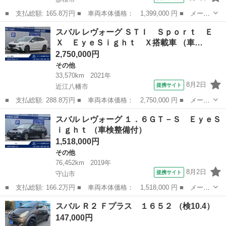
■ 支払総額: 165.8万円 ■ 車両本体価格： 1,399,000 円 ■ メーカ
ー名： スバル ■ 車種名： フォレスター ■ グレード名： ２．
滋賀
彦根市
フォレスター
スバル レヴォーグ ＳＴＩ Ｓｐｏｒｔ Ｅ
０ＸＴ アイサイト アイサイト レーダークルーズコントロール
Ｘ ＥｙｅＳｉｇｈｔ Ｘ搭載車 （車…
Ｓ－ｉド...
2,750,000円
その他
33,570km
2021年
8月2日
提携サイト
近江八幡市
■ 支払総額: 288.8万円 ■ 車両本体価格： 2,750,000 円 ■ メーカ
ー名： スバル ■ 車種名： レヴォーグ ■ グレード名： ＳＴ
滋賀
近江八幡市
その他
スバル レヴォーグ １．６ＧＴ－Ｓ ＥｙｅＳ
Ｉ Ｓｐｏｒｔ ＥＸ ＥｙｅＳｉｇｈｔ Ｘ搭載車 ■ 排気量：
ｉｇｈｔ （車検整備付）
1800...
1,518,000円
その他
76,452km
2019年
8月2日
提携サイト
守山市
■ 支払総額: 166.2万円 ■ 車両本体価格： 1,518,000 円 ■ メーカ
ー名： スバル ■ 車種名： レヴォーグ ■ グレード名： １．６
滋賀
守山市
その他
スバル Ｒ２ Ｆプラス １６５２ （検10.4）
ＧＴ－Ｓ ＥｙｅＳｉｇｈｔ ■ 排気量： 1600cc ■ ドア枚数：...
147,000円