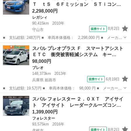
Ｔ ｔＳ ６Ｆミッション ＳＴｉコン…
2,298,000円
レガシィ
90,415km
2010年
8月2日
提携サイト
守山市
■ 支払総額: 248万円 ■ 車両本体価格： 2,298,000 円 ■ メーカー
名： スバル ■ 車種名： レガシィツーリングワゴン ■ グレード
滋賀
守山市
レガシィ
スバル プレオプラス Ｆ スマートアシスト
名： ２．５ＧＴ ｔＳ ６Ｆミッション ＳＴｉコンプリート 特
ＥＴＣ 衝突被害軽減システム キー…
別限定車 ...
98,000円
プレオ
148,373km
2013年
6月19日
提携サイト
兵庫県 姫路市
■ 支払総額: 19.5万円 ■ 車両本体価格： 98,000 円 ■ メーカー
名： スバル ■ 車種名： プレオプラス ■ グレード名： Ｆ ス
兵庫
姫路市
プレオ
スバル フォレスター ２．０ＸＴ アイサイ
マートアシスト ＥＴＣ 衝突被害軽減システム キーレスエントリ
ト アイサイト レーダークルーズコン…
ー アイドリン...
1,399,000円
フォレスター
93,575km
2016年
8月2日
提携サイト
彦根市