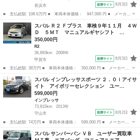
8月3日
提携サイト
長浜市
■ 支払総額: 108.6万円 ■ 車両本体価格： 947,000 円 ■ メーカー
名： スバル ■ 車種名： レヴォーグ ■ グレード名： １．６Ｓ
滋賀
長浜市
その他
スバル Ｒ２ Ｆプラス 車検９年１１月 ４Ｗ
ＴＩスポーツアイサイト ４ＷＤ ターボ アイサイト ＳＴＩ 純
Ｄ ５ＭＴ マニュアルギヤシフト …
正１８イン...
350,000円
R2
36,893km
2008年
8月3日
提携サイト
甲賀市
■ 支払総額: 38万円 ■ 車両本体価格： 350,000 円 ■ メーカー
名： スバル ■ 車種名： Ｒ２ ■ グレード名： Ｆプラス 車検
滋賀
甲賀市
R2
スバル インプレッサスポーツ ２．０ｉアイサ
９年１１月 ４ＷＤ ５ＭＴ マニュアルギヤシフト キー３個 ナ
イト アイボリーセレクション ユー…
ビ ＥＴＣ ＡＢ...
599,000円
インプレッサ
73,815km
2013年
8月2日
提携サイト
守山市
■ 支払総額: 74万円 ■ 車両本体価格： 599,000 円 ■ メーカー
名： スバル ■ 車種名： インプレッサスポーツ ■ グレード
滋賀
守山市
インプレッサ
スバル サンバーバン ＶＢ ユーザー買取車
名： ２．０ｉアイサイト アイボリーセレクション ユーザー買取