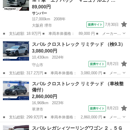
ＭＴ車 エアバッグ マニュアルエア…
車！安心のアイサイト...
89,000円
サンバー
117,000km
2008年
7月30日
提携サイト
大阪府 堺市
■ 支払総額: 18.9万円 ■ 車両本体価格： 89,000 円 ■ メーカー
名： スバル ■ 車種名： サンバーバン ■ グレード名： ＶＢ
大阪
堺市
サンバー
スバル クロストレック リミテッド （検9.3）
ユーザー買取車 ＭＴ車 エアバッグ マニュアルエアコン ＥＴ
3,080,000円
Ｃ ベンチシート...
10,430km
2024年
8月2日
提携サイト
守山市
■ 支払総額: 317.2万円 ■ 車両本体価格： 3,080,000 円 ■ メーカ
ー名： スバル ■ 車種名： クロストレック ■ グレード名： リ
滋賀
守山市
スバル
スバル クロストレック リミテッド （車検整
ミテッド ■ 排気量： 2000cc ■ ドア枚数： 5D ■ ミッシ...
備付）
2,860,000円
16,968km
2023年
8月2日
提携サイト
草津市
■ 支払総額: 299.9万円 ■ 車両本体価格： 2,860,000 円 ■ メーカ
ー名： スバル ■ 車種名： クロストレック ■ グレード名： リ
滋賀
草津市
スバル
スバル レガシィツーリングワゴン ２．５Ｇ
ミテッド ■ 排気量： 2000cc ■ ドア枚数： 5D ■ ミッシ...